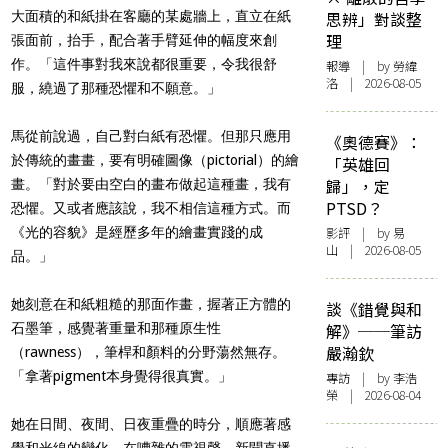
大面積的和紙掛在客廳的某處牆上，直立在紙
思辨」對談整
理
張面前，抬手，配合著手臂延伸的幅度來創
作。「這件事對我來說都很重要，令我很舒
報導
| by 勞緯
洛 | 2026-08-05
服，繞過了那種恐懼和不願意。」
馬從前說過，自己對白紙有恐懼。但那只應用
《奧德賽》：
於傳統的畫畫，要有明確圖像（pictorial）的繪
「英雄回
歸」，定
畫。「對於要由空白的畫布做起這種畫，我有
PTSD？
恐懼。又或者應該說，我不相信這種方式。而
《光的容貌》是經歷多年的繪畫實踐的成
影評
| by 易
山 | 2026-08-05
品。」
她刻意在和紙粗糙的那面作畫，握著正方體的
談《錯覺與和
石墨筆，感覺著重量和那種原生性
解》──筆訪
嚴瀚欽
（rawness），筆桿和顏料的分野蕩然無存。
「拿著pigment本身覺得很真實。」
專訪
| by 李浩
榮 | 2026-08-04
她在日間、夜間、日夜重疊的時分，順應著感
覺和光線的變化，在嘈雜的電視聲、新聞直播