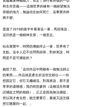
實蘊藏著神秘能力，肯定了潛行者所做的一切
和生存意義——這個世界的確有一個絕望無法
吞噬的地方，無論信念如何死亡，這事實亦終
將不變。
度過了2019的後半年看著這一幕，馬琼珠說，
這仍然是一個精神支撐，一個意志。
站在展覽中，時間彷彿能停止一會，世界有了
支點。這令人忍不住問馬琼珠，對妳來說，時
間是不是可捕捉的？
她想了想。「這些作品中間都有一個無法靜止
的東西......作品就是產生於這些交錯位——你
想固定它，但它又繼續流。對我來說，那不是
單單的遺憾感；我仍然想參與（這種流失和嘗
試捕捉之間的相錯）。正正是因為無法捕捉，
所以我才會去想，能怎麼看它，最後又該怎樣
把它匯聚到一起。」