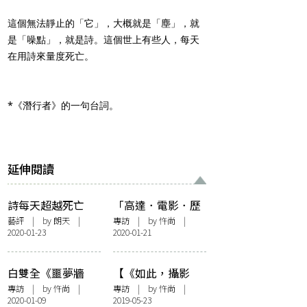
這個無法靜止的「它」，大概就是「塵」，就
是「噪點」，就是詩。這個世上有些人，每天
在用詩來量度死亡。
*《潛行者》的一句台詞。
延伸閱讀
詩每天超越死亡
「高達．電影．歷
史」課程：2020年
藝評
| by
朗天
|
專訪
| by
忤尚
|
2020-01-23
2020-01-21
了，還看高達幹甚
麼？
白雙全《噩夢牆
【《如此，攝影
紙》新書發佈專
筆》個展】專訪麥
專訪
| by
忤尚
|
專訪
| by
忤尚
|
2020-01-09
2019-05-23
訪：打破輿論世界
海珊──掌握消