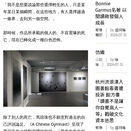
Bonnie
「我不是想要談論那些選擇輕生的人，只是某
Garmus名著 以
年某日某個瞬間，在這些地方，有人選擇越過
閱讀啟發個人
一條界，去到另一個空間。」
成長
報導
| by 虛詞編
那時候，作品所承載的個人的、不容置喙的死
輯部 | 2026-07-31
亡，現在已轉化成一種白色恐怖。
仿織
小說
| by 悇
愉 | 2026-07-31
杭州流浪漢入
圖書館看書遭
投訴 館方覆
「讀書不是讓
你自覺高人一
等」戳破文化
除了別人的死亡，馬琼珠也不願意對過去的自
資本迷思
己評頭論足。《A Chinese Gymnast》呈現了
報導
| by 虛詞編