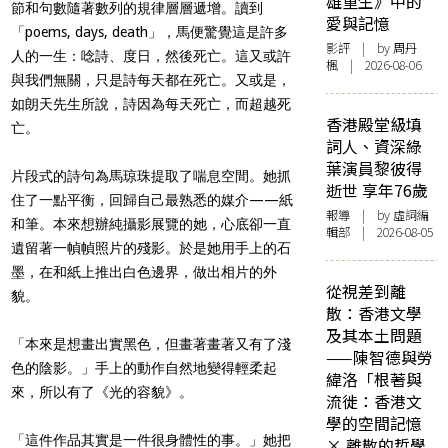
雄重生》中的
節和句數隨著數列的規律層層遞增。讀到
愛與記憶
「poems, days, death」，馬便驚覺這是許多
影評
| by
周丹
人的一生：唸詩、度日，然後死亡。這又或許
楓
| 2026-08-06
與我們無關，只是詩每天都在死亡。又或是，
如
朗天先生所說
，詩因為每天死亡，而超越死
香港殿堂級填
亡。
詞人、資深綠
葉演員黎彼得
片段式的詩句為馬琼珠提取了喘息空間。她抓
逝世 享年76歲
住了一點平衡，回歸自己最熟悉的媒介——紙
報導
| by 虛詞編
和筆。本來想辦純攝影展覽的她，心底卻一直
輯部 | 2026-08-05
遺留著一幀幀照片的殘影。於是她用手上的石
墨，在和紙上推出白色邊界，做出相片的外
從視差到離
貌。
散：香港文學
及其本土問題
「本來是想畫出實黑色，但畫著畫著又有了淺
——陳智德與勞
色的陰影。」手上的動作自然地變得輕柔起
緯洛「根著與
來，所以有了《光的容貌》。
流徙：香港文
學的空間記憶
「這件作品其實是一件很身體性的事。」她把
× 離散的哲學