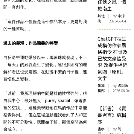
任俠之風：憶
間一直創作。
施南生
其他
| by 李焯
桃 | 2026-08-04
「這件作品不僅僅是這件作品本身，更是對我
的一種幫助。」
ChatGPT拒生
過去的凝滯，作品涵義的轉變
成模仿作家風
格指令 在世及
自反送中運動爆發以來，馬琼珠就發現，不止
已故文豪皆受
限 改提供相近
「每天」的涵義產生了變化，連很多固有的理
氛圍「原創」
解和看法也受震撼。在動盪不安的日子裡，連
文字
習慣也是變數。
報導
| by 虛詞編
輯部 | 2026-08-04
「以前，我所理解的空間是排他性很強的，很
自我中心，最好無人，purely spatial，像電影
【新書】《賣
裡的空鏡。」這種美學觀念在馬的作品中常能
書者言》編輯
察覺得到。「但在這場運動裡我看到了人和空
序
間的不可分割性，我開始了解，那個空間為何
書序
| by 阿
會成立。」