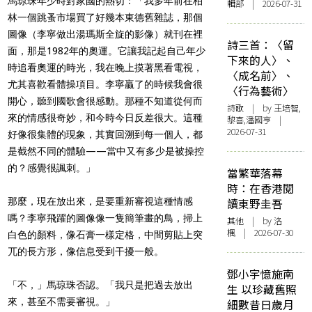
馬琼珠年少時對家國的熱切：「我多年前在柏
輯部 | 2026-07-31
林一個跳蚤市場買了好幾本東德舊雜誌，那個
圖像（李寧做出湯瑪斯全旋的影像）就刊在裡
詩三首：〈留
面，那是1982年的奧運。它讓我記起自己年少
下來的人〉、
時追看奧運的時光，我在晚上摸著黑看電視，
〈成名前〉、
尤其喜歡看體操項目。李寧贏了的時候我會很
〈行為藝術〉
開心，聽到國歌會很感動。那種不知道從何而
詩歌
| by 王培智,
來的情感很奇妙，和今時今日反差很大。這種
黎喜,潘國亨 |
2026-07-31
好像很集體的現象，其實回溯到每一個人，都
是截然不同的體驗——當中又有多少是被操控
的？感覺很諷刺。」
當繁華落幕
時：在香港閱
那麼，現在放出來，是要重新審視這種情感
讀東野圭吾
嗎？李寧飛躍的圖像像一隻簡筆畫的鳥，掃上
其他
| by
洛
楓
| 2026-07-30
白色的顏料，像石膏一樣定格，中間剪貼上突
兀的長方形，像信息受到干擾一般。
鄧小宇憶施南
「不，」馬琼珠否認。「我只是把過去放出
生 以珍藏舊照
來，甚至不需要審視。」
細數昔日歲月