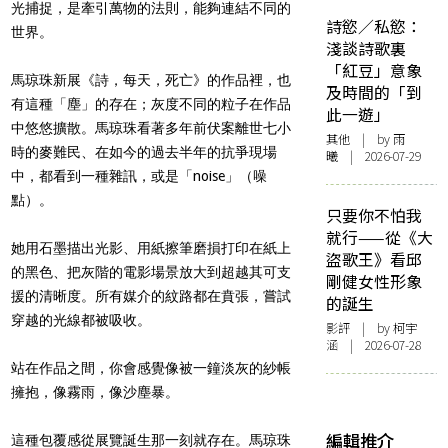
光捕捉，是牽引萬物的法則，能夠連結不同的
詩慾／私慾：
世界。
淺談詩歌裏
「紅豆」意象
馬琼珠新展《詩，每天，死亡》的作品裡，也
及時間的「到
有這種「塵」的存在；灰度不同的粒子在作品
此一遊」
中悠悠擴散。馬琼珠看著多年前伏案離世七小
其他
| by 雨
時的麥難民、在如今的過去半年的抗爭現場
曦 | 2026-07-29
中，都看到一種雜訊，或是「noise」（噪
點）。
只要你不怕我
就行——從《大
她用石墨描出光影、用紙擦筆磨損打印在紙上
盜歌王》看邱
的黑色、把灰階的電影場景放大到超越其可支
剛健女性形象
援的清晰度。所有媒介的紋路都在賁張，嘗試
的誕生
穿越的光線都被吸收。
影評
| by 柯宇
涵 | 2026-07-28
站在作品之間，你會感覺像被一鐘淡灰的紗帳
擁抱，像霧雨，像沙塵暴。
編輯推介
這種包覆感從展覽誕生那一刻就存在。馬琼珠