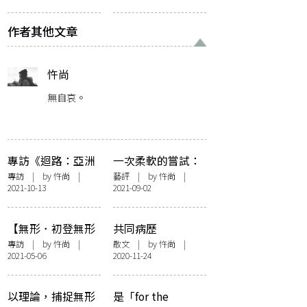
找抗爭與藝術之間
失，探出時間的關
的平衡
節
作者其他文章
忤尚
無自哀。
專訪《迴路：亞洲
一次柔軟的嘗試：
獨立音樂文化地
專訪牛棚「後人類
專訪
| by
忤尚
|
藝評
| by
忤尚
|
2021-10-13
2021-09-02
圖》作者黃津珏：
敘事——共存之
亞洲 indie 的重點
地」展覽 9 位藝術
不在「爭取」，而
家
【無形．初登無形
共同病歷
在「爭議」
也不驚】無限接近
專訪
| by
忤尚
|
散文
| by
忤尚
|
2021-05-06
2020-11-24
實的幻——專訪謝
曉虹《無遮鬼》
以理論，捕捉無形
是「for the