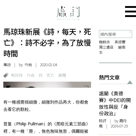
馬琼珠新展《詩，每天，死
亡》：詩不必字，為了放慢
蜘蛛俠
奧德賽
獨立書店
施南
時間
生
專訪
| by
忤尚
| 2020-02-04
馬琼珠
忤尚
詩
死亡
展覽
熱門文章
諾蘭《奧德
賽》中DEI的開
有一種感覺很細微，細微到作品再大，你都會
放性與反「身
去看它的顆粒。
份政治」
時評
| by
周丹
普曼（Philip Pullman）的《黑暗元素三部曲》
楓
| 2026-07-29
裡，有一種「塵」，無色無味無形，偶爾能被