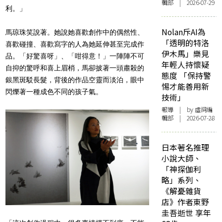
輯部 | 2026-07-29
利。」
Nolan斥AI為
馬琼珠笑說著。她說她喜歡創作中的偶然性、
「透明的特洛
喜歡碰撞、喜歡寫字的人為她延伸甚至完成作
伊木馬」樂見
品。「好驚喜呀」、「咁得意！」一陣陣不可
年輕人持懷疑
自抑的驚呼和喜上眉梢，馬卻披著一頭肅殺的
態度 「保持警
銀黑斑駁長髮，背後的作品空靈而淡泊，眼中
惕才能善用新
閃爍著一種成色不同的孩子氣。
技術」
報導
| by 虛詞編
輯部 | 2026-07-28
日本著名推理
小說大師、
「神探伽利
略」系列、
《解憂雜貨
店》作者東野
圭吾逝世 享年