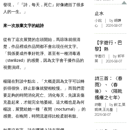
發現，「『詩，每天，死亡』好像總括了很多
人的一生。」
止水
小說
| by 胡韡
心 | 2026-08-07
來一次放棄文字的組詩
從有了這次展覽的念頭開始，馬琼珠就很清
【字遊行·巴
楚，作品裡或作品間都不會出現任何文字。
黎】熱
「我係要成件事好乾淨、甚至有一種消毒過
字遊行
| by 郭芊
（sterilized）的感覺，因為文字會干擾作品的
葉 | 2026-08-07
視覺演繹。」
詩三首：〈春
楊陽在對談中點出，「大概是因為文字可以轉
雨〉、〈春
折得很快，靜止影像就變相較慢。」而我們需
後〉、〈隔靴
要足夠的時間消化死亡、消化每天，先讓哀傷
搔癢之七年〉
充盈起來，才能完全地萎縮。這大概也是為何
詩歌
| by 飲江,莫
楊說，展覽給她一種「夜間（nocturnal）」的
凱傑,王兆基 |
2026-08-07
感覺。在晚間，時間流逝得比較柔韌有餘。
如果沒有字，詩在哪裡？詩在我們。