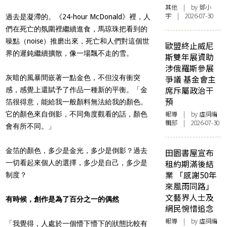
其他
| by 鄧小
宇 | 2026-07-30
過去是凝滯的。《24-hour McDonald》裡，人
們在死亡的氛圍裡繼續進食，馬琼珠把看到的
噪點（noise）推磨出來，死亡和人們對這個世
歐盟終止威尼
界的遲鈍繼續擴散，像一場飄不走的雪。
斯雙年展資助
涉俄羅斯參展
灰暗的風暴間嵌著一點金色，不但沒有衝突
爭議 基金會主
席斥屬政治干
感，感覺上還賦予了作品一種新的平衡。「金
預
箔很得意，能給我一般顏料無法給我的顏色。
報導
| by 虛詞編
它的顏色來自倒影，不同角度觀看的話，顏色
輯部 | 2026-07-30
會有所不同。」
金箔的顏色，多少是金光，多少是倒影？過去
田園書屋宣布
租約期滿後結
一切看起來個人的選擇，多少是自己，多少是
業 「感謝50年
制度？
來風雨同路」
文藝界人士及
有時候，創作是為了百分之一的偶然
網民惋惜追念
報導
| by 虛詞編
「我覺得，人處於一個懵下懵下的狀態比較有