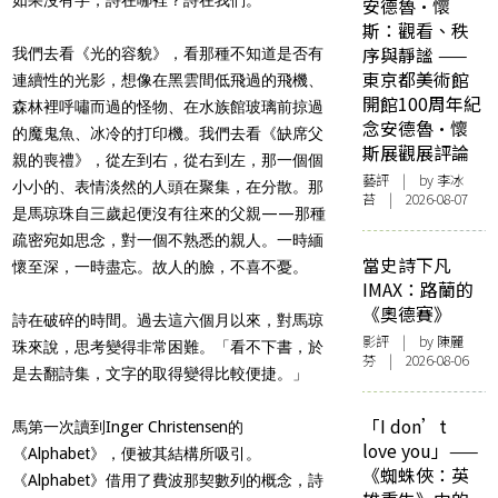
安德魯·懷
斯：觀看、秩
序與靜謐 ——
我們去看《光的容貌》，看那種不知道是否有
東京都美術館
連續性的光影，想像在黑雲間低飛過的飛機、
開館100周年紀
森林裡呼嘯而過的怪物、在水族館玻璃前掠過
念安德魯·懷
的魔鬼魚、冰冷的打印機。我們去看《缺席父
斯展觀展評論
親的喪禮》，從左到右，從右到左，那一個個
藝評
| by 李冰
小小的、表情淡然的人頭在聚集，在分散。那
苔 | 2026-08-07
是馬琼珠自三歲起便沒有往來的父親——那種
疏密宛如思念，對一個不熟悉的親人。一時緬
當史詩下凡
懷至深，一時盡忘。故人的臉，不喜不憂。
IMAX：路蘭的
《奧德賽》
詩在破碎的時間。過去這六個月以來，對馬琼
影評
| by 陳麗
珠來說，思考變得非常困難。「看不下書，於
芬 | 2026-08-06
是去翻詩集，文字的取得變得比較便捷。」
「I don’t
馬第一次讀到Inger Christensen的
love you」——
《Alphabet》，便被其結構所吸引。
《蜘蛛俠：英
《Alphabet》借用了費波那契數列的概念，詩