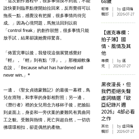
68歲
「這次創作過程中，很多事情摸不到底，不能
說快要到臨界點便開始拉回來，反而覺得可以
報導
| by 虛詞編
輯部 | 2026-07-27
拖長一點，感覺沒有把握，很多事情尚待完
成。」因為心境問題，馬無法回到以前
「control freak」的創作狀態，很多事情只能
【邁克專欄：
放手試，結果卻讓她覺得驚喜。
拍子簿】國
情、風情及其
他
「佈置完畢以後，我發現這個展覽感覺好
『輕』，『輕』到有點『浮』。」那種細軟像
專欄
| by
邁
克
| 2026-07-27
在說，「Because what has hardened will
never win.」*
黑夜漫長，但
一邊，《聖女貞德蒙難記》的最後一幕裡，鳥
我們拒絕失聲
虛詞精選「歐
兒在滑翔，和李寧的身影相對照；另一邊，
亞紀錄片週
《潛行者》裡的女兒用念力移杯子後，把臉貼
2026」4部必看
到桌面上，身姿和一旁伏案的麥難民有異曲同
之作
工之貌。受難與熱情，死亡與超自然，一切彷
其他
| by 虛詞編
彿環環相扣，卻是偶然的產物。
輯部 | 2026-07-27