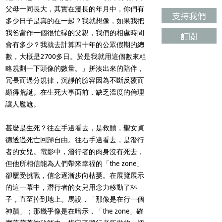
父母一同長大，其實在漫長的年月中，你們有
支持我們
多少日子是真的在一起？我就想像，如果我把
我爸當作一個很忙碌的父親，我們的相處時間
訂閱
會有多少？我就去計算四十年的公眾假期的總
數，大概是2700多日。於是我就用這個數來粗
略規劃一下頭像的數量。」拼湊出來的陪伴，
冗長而過分規律，沉靜的臉容因為不斷反覆而
顯得荒誕。在生死大事面前，缺乏溫度的倫理
讓人尷尬。
甚麼是生死？往左手邊看去，是救贖，聖女貞
德透過死亡回歸自由。往右手邊看去，是潛行
者的女兒。電影中，潛行者的肉身沒有死去，
但他所相信能為人們帶來幸福的「the zone」
卻屢受挑戰，信念逐漸步向枯萎。在展覽展示
的這一幕中，潛行者的女兒用念力移動了杯
子，直至掉到地上。馬說，「那像是在行一個
神蹟」；那幾乎像是在暗示，「the zone」確