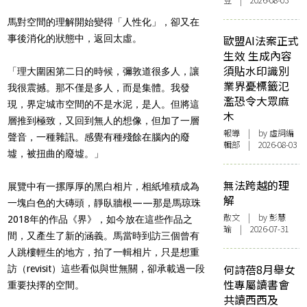
豆 | 2026-08-03
馬對空間的理解開始變得「人性化」，卻又在
事後消化的狀態中，返回太虛。
歐盟AI法案正式
生效 生成內容
須貼水印識別
「理大圍困第二日的時候，彌敦道很多人，讓
業界憂標籤氾
我很震撼。那不僅是多人，而是集體。我發
濫恐令大眾麻
現，界定城市空間的不是水泥，是人。但將這
木
層推到極致，又回到無人的想像，但加了一層
報導
| by 虛詞編
聲音，一種雜訊。感覺有種殘餘在腦內的廢
輯部 | 2026-08-03
墟，被扭曲的廢墟。」
無法跨越的理
展覽中有一摞厚厚的黑白相片，相紙堆積成為
解
一塊白色的大磚頭，靜臥牆根——那是馬琼珠
散文
| by 彭慧
2018年的作品《界》，如今放在這些作品之
瑜 | 2026-07-31
間，又產生了新的涵義。馬當時到訪三個曾有
人跳樓輕生的地方，拍了一輯相片，只是想重
何詩蓓8月舉女
訪（revisit）這些看似與世無關，卻承載過一段
性專屬讀書會
重要抉擇的空間。
共讀西西及