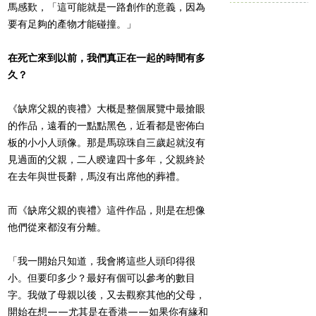
馬感歎，「這可能就是一路創作的意義，因為
要有足夠的產物才能碰撞。」
在死亡來到以前，我們真正在一起的時間有多
久？
《缺席父親的喪禮》大概是整個展覽中最搶眼
的作品，遠看的一點點黑色，近看都是密佈白
板的小小人頭像。那是馬琼珠自三歲起就沒有
見過面的父親，二人睽違四十多年，父親終於
在去年與世長辭，馬沒有出席他的葬禮。
而《缺席父親的喪禮》這件作品，則是在想像
他們從來都沒有分離。
「我一開始只知道，我會將這些人頭印得很
小。但要印多少？最好有個可以參考的數目
字。我做了母親以後，又去觀察其他的父母，
開始在想——尤其是在香港——如果你有緣和