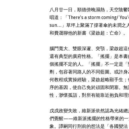
八月廿一日，順德傍晚濕熱，天空陰鬱
唱道：「There's a storm coming/ You'd 
sun…」草坪上聚滿了撐著傘的未潤之人（
和費晟聊他的新書《梁啟超：亡命》。
腦門寬大、雙眼深邃、突顎，梁啟超這
還有典型的廣府性格。「搖擺」是本書
個搖擺不定的人。
「搖擺」不一定是「
劑，包容著同路人的不同藍圖。或許身
何教程或實操經驗，梁啟超略顯手生；
序的基因，使自己免於頑固和閉塞。無
性，渺懷孤詣，對所有能靠近抱負和理
戊戌政變失敗，維新派依然認為光緒總
們覺醒——維新派搖擺的性格帶來的一
象。譚嗣同行刑前的想法是「各國變法