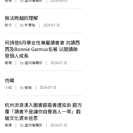
報導
| by 虛詞編輯部 | 2026-08-03
無法跨越的理解
散文
| by 彭慧瑜 | 2026-07-31
何詩蓓8月舉女性專屬讀書會 共讀西
西及Bonnie Garmus名著 以閱讀啟
發個人成長
報導
| by 虛詞編輯部 | 2026-07-31
仿織
小說
| by 悇愉 | 2026-07-31
杭州流浪漢入圖書館看書遭投訴 館方
覆「讀書不是讓你自覺高人一等」戳
破文化資本迷思
報導
| by 虛詞編輯部 | 2026-07-31