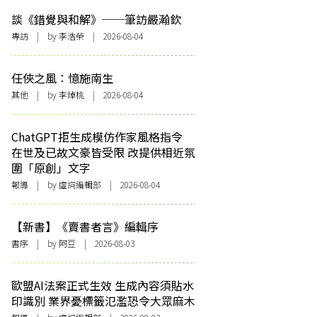
談《錯覺與和解》──筆訪嚴瀚欽
專訪
| by 李浩榮 | 2026-08-04
任俠之風：憶施南生
其他
| by 李焯桃 | 2026-08-04
ChatGPT拒生成模仿作家風格指令
在世及已故文豪皆受限 改提供相近氛
圍「原創」文字
報導
| by 虛詞編輯部 | 2026-08-04
【新書】《賣書者言》編輯序
書序
| by 阿豆 | 2026-08-03
歐盟AI法案正式生效 生成內容須貼水
印識別 業界憂標籤氾濫恐令大眾麻木