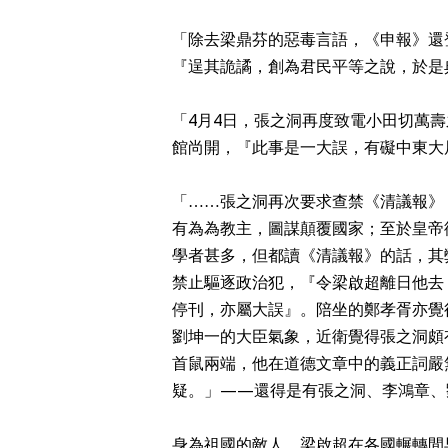
「除去梁鼎芬的惡毒言語，《申報》還
『逞其詭譎，創為君民平等之說，於是
「4月4日，張之洞再度致電小田切萬
館尚開，『此事是一大誤，有礙中東大
「……張之洞再次要求查禁《清議報》
有為為教主，圖謀顛覆國家；至於皇帝
學者甚多，但都讀《清議報》的話，其
禁止驅逐政治犯，『令梁啟超離日他去
停刊，亦屬大誤』。陪坐的鄭孝胥亦覺
劉坤一的大臣氣象，近衛覺得張之洞頗
首鼠兩端，他在道德文章中的義正詞嚴
疑。」——還得是有張之洞、李鴻章、
身為祖國的敵人，梁啟超在各國輾轉間