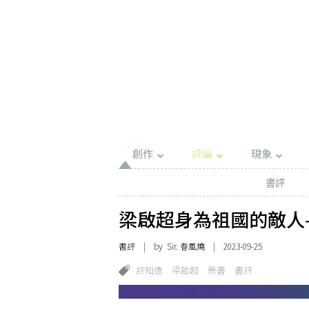
創作
評論
現象
書評
梁啟超身為祖國的敵人
書評
| by Sir. 春風燒 | 2023-09-25
許知遠
梁啟超
新書
書評