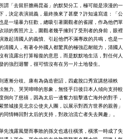
所謂「去留肝膽兩昆崙」的默契分工，極可能是浪漫的一
下，決定表演就義，最終換來了甚麼？許知遠寫道：「公
也是一場暴力狂歡，總吸引著圍觀者的雀躍，作為他們單
砍頭的舊照片上，圍觀者幾乎擁到了受刑者的身前，眼裡
演激起清國人的義憤、引起他們不滿專政的共鳴，也是一
的清國人，有著令外國人都驚異的極強忍耐能力，清國人
沒有流露出打算報復的意思，而是默默地生活，對任何人
發的強烈迴響，很可惜沒有在另一片土地發生。
則逐漸分歧。康有為偽造密詔，四處脫口秀宣講慈禧軼
怯無力、哭哭啼啼的形象，無怪乎日後日本人傾向支持較
度倒向了慈禧，因為太后一邊奮力狙擊逃亡海外的對手，
紫禁城接見北京公使夫人團，以展示對西方世界的親善」
的同情轉回對太后的支持，對政治流亡者失去興趣」。
舉先洩露風聲而事敗的孫文也逃往橫濱，橫濱一時成了失