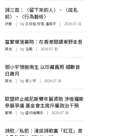
詩三首：〈留下來的人〉、〈成名
前〉、〈行為藝術〉
詩歌
| by 王培智,黎喜,潘國亨 | 2026-07-31
當繁華落幕時：在香港閱讀東野圭吾
其他
| by
洛楓
| 2026-07-30
鄧小宇憶施南生 以珍藏舊照 細數昔
日歲月
其他
| by 鄧小宇 | 2026-07-30
歐盟終止威尼斯雙年展資助 涉俄羅斯
參展爭議 基金會主席斥屬政治干預
報導
| by 虛詞編輯部 | 2026-07-30
詩慾／私慾：淺談詩歌裏「紅豆」意