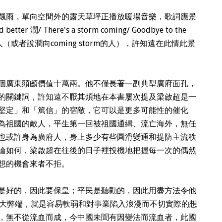
飄雨，單向空間外的露天草坪正播放暖場音樂，歌詞應景
better 潤/ There's a storm coming/ Goodbye to the
或者說潤向coming storm的人），許知遠在此情此景
個廣東頭顱價值十萬兩。他不僅長著一副典型廣府面孔，
的關鍵詞，許知遠不厭其煩地在本書屢次提及梁啟超是一
堅定」和「篤信」的宿敵，它可以是更多可能性的催化
為祖國的敵人，平生第一回被祖國通緝、流亡海外，無任
也或許身為廣府人，身上多少有些圓滑變通和提防主流秩
論如何，梁啟超在往後的日子裡投機地把握每一次的偶然
想的機會來者不拒。
是好的，因此要保皇；平民是聽勸的，因此用盡方法令他
大弊端，就是容易軟弱和對事業陷入浪漫而不切實際的想
，無不從流血而成，今中國未聞有因變法而流血者，此國