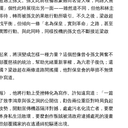
超遇上孫文。孫文此前在倫敦蒙難而名聲大噪，同路人無
擺」個性此時展現出另一面——雖然道不同，但他和林圭
等待，轉而被孫文的果敢行動所吸引。不久之後，梁啟超
找平衡，但傾向一條「名為保皇，實則革命」之路，甚至
實際行動。與此同時，同樣投機的孫文也不斷接近梁啟
起來，將演變成怎樣一種力量？這個想像曾令孫文興奮不
顛覆慈禧的統治，幫助光緒重新掌權，為六君子復仇；還
國？梁啟超在兩條道路間搖擺，他對保皇會的舉措不無懷
中寫道。
報》，他將行動上受挫轉化為寫作。許知遠寫道：「一篇
了致李鴻章與張之洞的公開信，勸告兩位重臣對時局負起
攻勢，開動宣傳機器隔洋對撼，處處污名化流亡者，要麼
本身私生活敗壞，要麼創作叛賊被清政府逮捕處死的漫畫
些顛覆國家的在逃通緝犯驅逐出境。