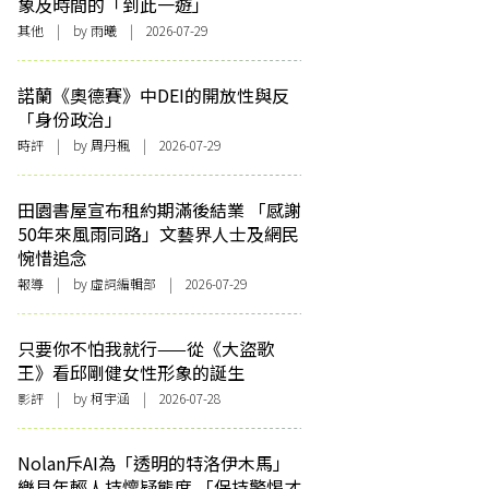
象及時間的「到此一遊」
其他
| by 雨曦 | 2026-07-29
諾蘭《奧德賽》中DEI的開放性與反
「身份政治」
時評
| by
周丹楓
| 2026-07-29
田園書屋宣布租約期滿後結業 「感謝
50年來風雨同路」文藝界人士及網民
惋惜追念
報導
| by 虛詞編輯部 | 2026-07-29
只要你不怕我就行——從《大盜歌
王》看邱剛健女性形象的誕生
影評
| by 柯宇涵 | 2026-07-28
Nolan斥AI為「透明的特洛伊木馬」
樂見年輕人持懷疑態度 「保持警惕才