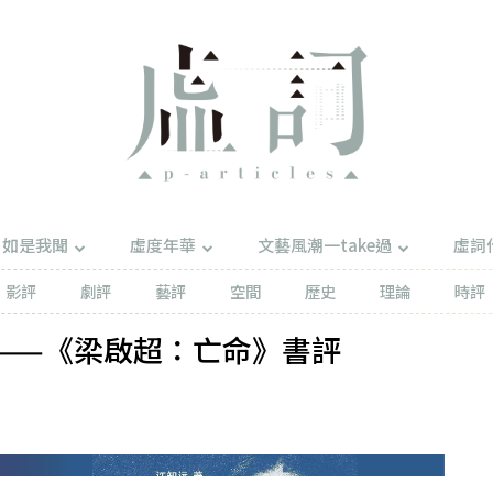
如是我聞
虛度年華
文藝風潮一take過
虛詞
影評
劇評
藝評
空間
歷史
理論
時評
——《梁啟超：亡命》書評