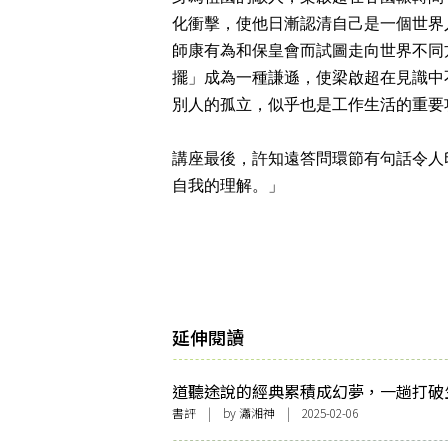
化衝擊，使他日漸認清自己是一個世界
師康有為和保皇會而試圖走向世界不同
擺」成為一種謙遜，使梁啟超在見識中
別人的孤立，似乎也是工作生活的重要
講座最後，許知遠答問環節有句話令人
自我的理解。」
延伸閱讀
道聽途說的經典累積成幻夢，一趟打破
界限的旅程：澀澤龍彥《高丘親王航海
書評
| by 瀟湘神 | 2025-02-06