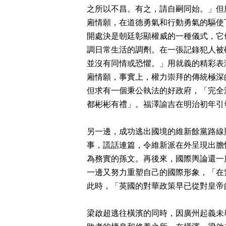
之所以不昌。有之，請自嗣同始。」但
廂情願，在道德勇氣和行動勇氣的驅使
開處決是朝廷彰顯權威的一種儀式，它
調日常生活的調劑。在一張記錄犯人被
並沒有同情或恐懼。」用就義的精彩表
廂情願，事實上，權力崇拜的傳統極深
但求有一個秉公執法的好政府，「完全
都彬彬有禮」。福澤諭吉在明治初年引
另一邊，成功逃出國境的維新餘黨路線
事，謊話連篇，令維新派在外呈現出膽
為務實的孫文。再後來，國際輿論還一
一邊又努力重塑自己的國際形象，「在
此時，「英國的對華政策早已從對皇帝
梁啟超逃往橫濱的同時，因廣州起義未