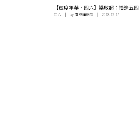
【虛度年華．四六】梁啟超：恰逢五四
涼歐遊
四六
| by 虛詞編輯部 | 2018-12-14