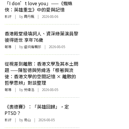
「I don’t love you」——《蜘蛛
俠：英雄重生》中的愛與記憶
影評
| by
周丹楓
| 2026-08-06
香港殿堂級填詞人、資深綠葉演員黎
彼得逝世 享年76歲
報導
| by 虛詞編輯部 | 2026-08-05
從視差到離散：香港文學及其本土問
題 ——陳智德與勞緯洛「根著與流
徙：香港文學的空間記憶 × 離散的
哲學思辨」對談整理
報導
| by 勞緯洛 | 2026-08-05
《奧德賽》：「英雄回歸」，定
PTSD？
影評
| by 易山 | 2026-08-05