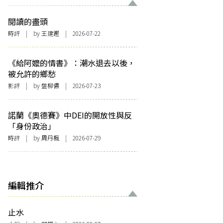
閱讀的盡頭
時評
| by 王建鏗 | 2026-07-22
《給阿嬤的情書》：潮水退去以後，
被允許的鄉愁
影評
| by 盤柳儂 | 2026-07-23
諾蘭《奧德賽》中DEI的開放性與反
「身份政治」
時評
| by
周丹楓
| 2026-07-29
編輯推介
止水