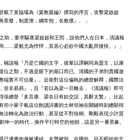
登載了黃協壩為《翼教叢編》撰寫的序言，攻擊梁啟超
典章廢，制度湮，綱常煦，名教壞』。 」
壽之助，要求驅逐梁啟超和王熙，說他們人在日本，清議報
局……梁魁尤為悖悍，其居心必欲中國大亂而後快。』」
，稱該報『乃是亡國的文字，彼輩以譚嗣同為盟主，以康
復位之類，不過是眼下的藉口而已。清國的子弟到貴國遊
弊端實不可估量』。近衛對這位偏執的總督解釋，國際法
，並非易易』，且『若以為梁一旦離去，《清議報》即可
得張總督『多言康、梁在日有妨交誼，其辭太繁』。比起
有些小家子氣這位飽讀詩書的士林領袖在關鍵時刻總顯得
無法轉化為政治行動，甚至從不對徐桐、剛毅表現少許質
劉坤一的時代，換作平行時空的他朝，該是另一番景象。
早已適應肉身被通緝、名聲被毀。在國外，目不暇給的文