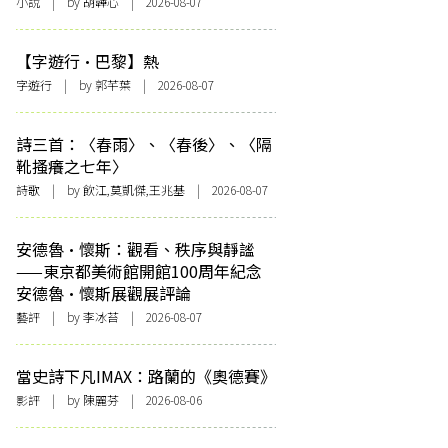
小說
| by 胡韡心 | 2026-08-07
【字遊行·巴黎】熱
字遊行
| by 郭芊葉 | 2026-08-07
詩三首：〈春雨〉、〈春後〉、〈隔
靴搔癢之七年〉
詩歌
| by 飲江,莫凱傑,王兆基 | 2026-08-07
安德魯·懷斯：觀看、秩序與靜謐
——東京都美術館開館100周年紀念
安德魯·懷斯展觀展評論
藝評
| by 李冰苔 | 2026-08-07
當史詩下凡IMAX：路蘭的《奧德賽》
影評
| by 陳麗芬 | 2026-08-06