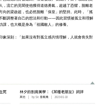
人，流亡的見聞使他獲得道德勇氣，超越了恐懼，脫離老
方向的梁啟超，也必然脫離「保皇」的堅持。此時，「搖
不斷調整著自己的想法和行動——因此習慣被孤立和理解
功課，也大概是身為「祖國敵人」的修養。
印象深刻：「如果沒有對孤立感共情理解，人就會喪失對
生死
林夕的割席美學：《某種老朋友》詞評
記》
其他
| by Sir. 春風燒 | 2023-01-10