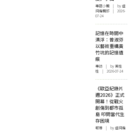
專題小輯
| by 虛
詞編輯部 | 2026-
07-24
記憶在時間中
漂浮：曾淑芬
以藝術重構黃
竹坑的記憶遺
痕
專訪
| by 黃桂
桂 | 2026-07-24
《歐亞紀錄片
週2026》正式
開幕！從戰火
創傷到都市孤
島 叩問當代生
存困境
報導
| by 虛詞編