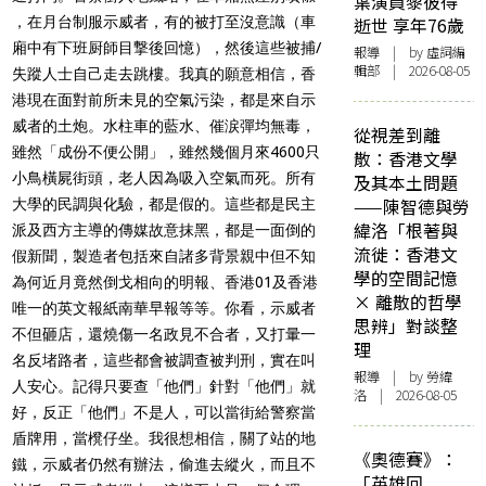
葉演員黎彼得
，在月台制服示威者，有的被打至沒意識（車
逝世 享年76歲
廂中有下班厨師目撃後
回憶），然後這些被捕/
報導
| by 虛詞編
輯部 | 2026-08-05
失蹤人士自己走去跳樓。我真的願意相信，
香
港現在面對前所未見的空氣污染，都是來自示
威者的土炮。水柱車
的藍水、催涙彈均無毒，
從視差到離
雖然「成份不便公開」，雖然幾個月來46
00只
散：香港文學
小鳥橫屍街頭，老人因為吸入空氣而死。所有
及其本土問題
——陳智德與勞
大學的民調與化
驗，都是假的。這些都是民主
緯洛「根著與
派及西方主導的傳媒故意抹黑，
都是一面倒的
流徙：香港文
假新聞，製造者包括來自諸多背景親中但不知
學的空間記憶
為何近月
竟然倒戈相向的明報、香港01及香港
× 離散的哲學
唯一的英文報紙南華早報等等
。你看，示威者
思辨」對談整
不但砸店，還燒傷一名政見不合者，
又打暈一
理
名反堵路者，這些都會被調查被判刑，實在叫
報導
| by 勞緯
人安心。
記得只要查「他們」針對「他們」就
洛 | 2026-08-05
好，反正「他們」不是人，
可以當街給警察當
盾牌用，當櫈仔坐。我很想相信，關了站的地
《奧德賽》：
鐵，示威者仍然有辦法，偷進去縱火，而且
不
「英雄回