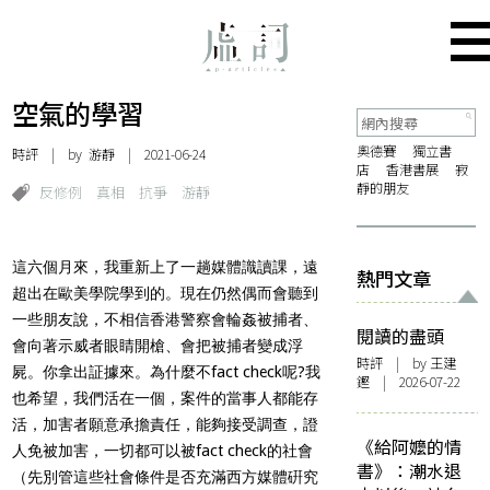
空氣的學習
奧德賽
獨立書
時評
| by 游靜 | 2021-06-24
店
香港書展
寂
靜的朋友
反修例
真相
抗爭
游靜
這六個月來，我重新上了一趟媒體識讀課，遠
熱門文章
超出在歐美學院學到的
。現在仍然偶而會聽到
一些朋友說，不相信香港警察會輪姦被捕者、
閱讀的盡頭
會向著示威者眼睛開槍、會把被捕者變成浮
時評
| by 王建
屍。你拿出証據來。
為什麼不fact check呢?我
鏗 | 2026-07-22
也希望，我們活在一個，案件的當事人都能存
活，
加害者願意承擔責任，能夠接受調查，證
《給阿嬤的情
人免被加害，一切都可以被
fact check的社會
書》：潮水退
（先別管這些社會條件是否充滿西方媒體硏究