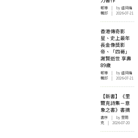
力書作
報導
| by 虛詞編
輯部 | 2026-07-21
香港傳奇影
星、史上最年
長金像獎影
帝、「四哥」
謝賢逝世 享壽
89歲
報導
| by 虛詞編
輯部 | 2026-07-21
【新書】《里
爾克詩集－意
象之書》書摘
書序
| by 里爾
克 | 2026-07-20