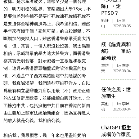
被抓。是示威者縱火，這樣至少是一個合理
歸」，定
的，明刀明槍的世界。
警察圍困大學13天，不
PTSD？
是要無差別拘捕不是要打死你凍死你餓死你
不
影評
| by 易
是要迫你至精神崩潰為止。我希望相信。雖然
山 | 2026-08-05
半年來有幾千個「
毫無可疑」的自殺屍體，不
斷増加的失蹤人口，
雖然香港警察承受龐大汚
談《錯覺與和
名，但，其實，一個人都沒殺沒姦。
我太渴望
解》──筆訪
相信，示威群眾的暴力遠大於警方，而香港警
嚴瀚欽
察其實光明磊
落，對示威者一直很溫和很克
專訪
| by 李浩
制：連月來香港群眾翻盤式對管治機器
的怨
榮 | 2026-08-04
憤，不過是中了西方媒體圍堵中共陰謀的降
頭。我真誠渴望，我
們這些亞細亞洋左，自以
任俠之風：憶
爲最有獨立思辯能力所以用最（不）政治正
確
施南生
的左派修辭反歐美，並能繼續自圓其說地，全
其他
| by 李焯
面擁抱中共，包括擁
抱中共目前在香港的新自
桃 | 2026-08-04
由主義加上類軍法統治新組合，因為支持敵
人
的敵人就是公義。我相信公義。
ChatGPT拒生
成模仿作家風
相信我，我最願意，幾十年來也用盡吃奶的