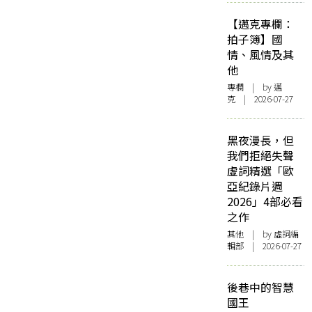
【邁克專欄：
拍子簿】國
情、風情及其
他
專欄
| by
邁
克
| 2026-07-27
黑夜漫長，但
我們拒絕失聲
虛詞精選「歐
亞紀錄片週
2026」4部必看
之作
其他
| by 虛詞編
輯部 | 2026-07-27
後巷中的智慧
國王