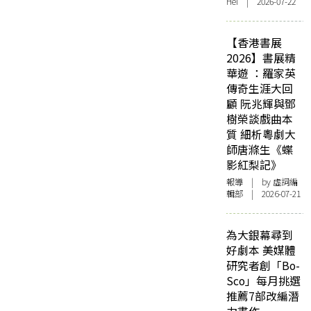
Hei | 2026-07-22
【香港書展
2026】書展精
華遊 ：羅家英
傳奇生涯大回
顧 阮兆輝與鄧
樹榮談戲曲本
質 細析粵劇大
師唐滌生《蝶
影紅梨記》
報導
| by 虛詞編
輯部 | 2026-07-21
為大銀幕尋到
好劇本 美媒體
研究者創「Bo-
Sco」每月挑選
推薦7部改編潛