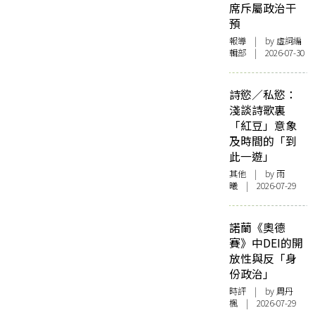
席斥屬政治干
預
報導
| by 虛詞編
輯部 | 2026-07-30
詩慾／私慾：
淺談詩歌裏
「紅豆」意象
及時間的「到
此一遊」
其他
| by 雨
曦 | 2026-07-29
諾蘭《奧德
賽》中DEI的開
放性與反「身
份政治」
時評
| by
周丹
楓
| 2026-07-29