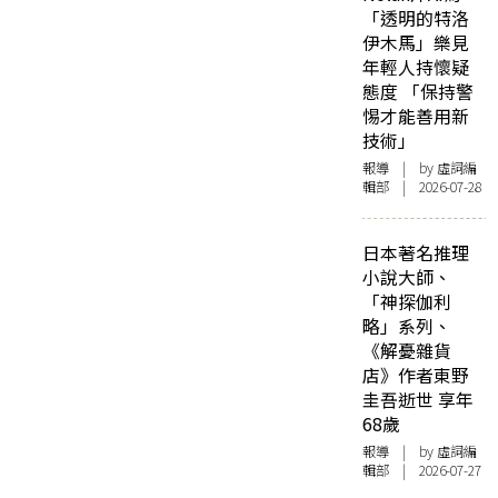
「透明的特洛
伊木馬」樂見
年輕人持懷疑
態度 「保持警
惕才能善用新
技術」
報導
| by 虛詞編
輯部 | 2026-07-28
日本著名推理
小說大師、
「神探伽利
略」系列、
《解憂雜貨
店》作者東野
圭吾逝世 享年
68歲
報導
| by 虛詞編
輯部 | 2026-07-27