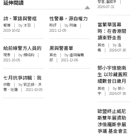
延伸閱讀
黎喜,潘國亨 |
2026-07-31
詩、軍錶與警棍
性警暴，源自權力
當繁華落幕
——淮遠在臺北詩
的濫瀆
報導
| by
沐羽
|
時評
| by 阿離 |
2019-10-02
2021-12-09
時：在香港閱
歌節
讀東野圭吾
其他
| by
洛
給前線警方人員的
黑與警書單
楓
| 2026-07-30
公開信
現象
| by 顏純鈎 |
其他
| by 虛詞編輯
2021-10-05
部 | 2021-12-06
鄧小宇憶施南
生 以珍藏舊照
七月抗爭詩輯︰我
細數昔日歲月
們仍然會激動
詩歌
| by 劉芷韻、洪
其他
| by 鄧小
慧、逆彌 | 2021-10-05
宇 | 2026-07-30
歐盟終止威尼
斯雙年展資助
涉俄羅斯參展
爭議 基金會主