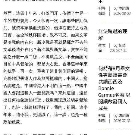
木
報導
| by 虛詞編
輯部 | 2026-08-03
然而，這四十年來，打落門牙，依循了世界一
半的遊戲規則，今天卻
再一次，讓那些眼紅仇
共、被資本家換血洗腦的，借洋右把持之地為
無法跨越的理
口實，被全球秩序圍堵，孰不可忍。如果文革
解
是冷戰的內在化，新冷
戰是否就是揮之不去的
散文
| by 彭慧
文革後遺外在化？新冷戰與新文革，實在不能
瑜 | 2026-07-31
容忍什麼一線二線，不挺就是反。不全面認同
目前中共管治的，
都是大右派。香港這半年來
何詩蓓8月舉女
的抗爭，再一次，
重複了這非黃則藍的邏輯，
性專屬讀書會
充份體現香港人作為無可抵賴的，
中國人。愈
共讀西西及
否認愈是。中國香港人不明白這一點，
中國中
Bonnie
國人要跟這種人一般見識嗎？來到這裡，
遠超
Garmus名著 以
出任何抽象論述框架，我重新認識並切身體驗
閱讀啟發個人
成長
了，也許，
就這樣理解了，我的，祖國。這半
年來，迫令我，更認識了。這一課
，也是一種
報導
| by 虛詞編
輯部 | 2026-07-31
政治啟蒙。