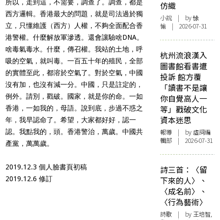
所以，走到這，不需要，調查了。調查，都是
仿織
西方邏輯。香港最大的
問題，就是司法過於獨
小說
| by 悇
立，只懂維護（西方）人權，不夠全面配合香
愉 | 2026-07-31
港警權。什麼解放軍滲透。還會讓驗啥DNA。
啥毒氣毒水。什麼，
傳召權。我站的土地，呼
杭州流浪漢入
吸的空氣，就叫毒。一百五十年的殖民，
全部
圖書館看書遭
的實體至此，都溶於空氣了。對於空氣，中國
投訴 館方覆
沒有加，
也沒有減一分。中國，只是註定的，
「讀書不是讓
例外。請別，戳破。國家，
就是你的命。一如
你自覺高人一
等」戳破文化
香港，一如我的，母語。說到底，步過不惑之
資本迷思
年，
我早認命了。希望，大家都好好，認一
認。我點我的，頭。
香港警治，萬歲。中國共
報導
| by 虛詞編
輯部 | 2026-07-31
產黨，萬萬歲。
2019.12.3 個人臉書頁初稿
詩三首：〈留
2019.12.6 修訂
下來的人〉、
〈成名前〉、
〈行為藝術〉
詩歌
| by 王培智,