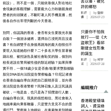
去以後，被允
前設
）。而不是一個，只能依靠個人對在地社
許的鄉愁
會現象的客觀理解，需要龐
大心力聆聽親身經
影評
| by 盤柳
歷者的街頭陳述，不斷盯著人民手機直播，然
儂 | 2026-07-23
後各
自作出常理判斷的今天香港。
只要你不怕我
別問，你認識的香港，會否有女生要脫光衣服
就行——從《大
自殺？一個游泳健將，
選擇自己浸死而且沒遺
盜歌王》看邱
書？有自綁雙手在身後再跳海的龐大怨恨但不
剛健女性形象
要世人知道她怨什麼？二十多名大學生冒著被
的誕生
踢出校、
被控誣告及被社會恥笑的險，個別向
影評
| by 柯宇
校長述說在警局被性侵的類近經
驗？如果與事
涵 | 2026-07-28
實不符，一個18歲少女是否會/敢要求墮胎後驗
胎兒
DNA並向法院提告警察輪姦？印尼記者會
在香港自編自導自演把自
己眼睛弄盲，並向香
港法院提告香港警察？
民陣召集人及泛民議員
編輯推介
被砍，一地是血，也只是為了招攬遊行人數，
自編自導自演。我真的很想相信。黑社會衝入
香港殿堂級填
地鐵車廂向乘客鞭藤，
只是雙方意見不合的普
詞人、資深綠
通打鬥。警察衝入地鐵站，在車廂無差別噴椒