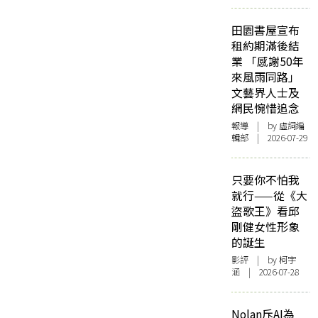
田園書屋宣布
租約期滿後結
業 「感謝50年
來風雨同路」
文藝界人士及
網民惋惜追念
報導
| by 虛詞編
輯部 | 2026-07-29
只要你不怕我
就行——從《大
盜歌王》看邱
剛健女性形象
的誕生
影評
| by 柯宇
涵 | 2026-07-28
Nolan斥AI為