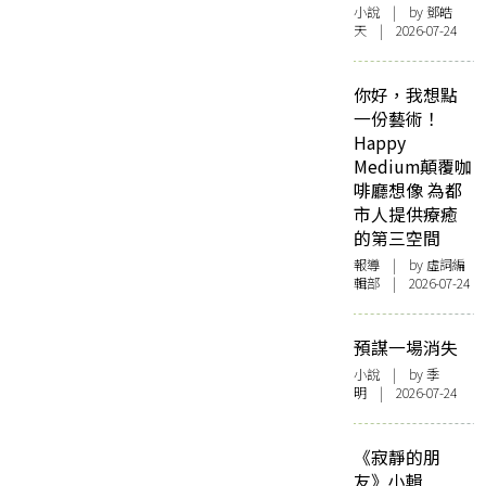
小說
| by 鄧皓
天 | 2026-07-24
你好，我想點
一份藝術！
Happy
Medium顛覆咖
啡廳想像 為都
市人提供療癒
的第三空間
報導
| by 虛詞編
輯部 | 2026-07-24
預謀一場消失
小說
| by 季
明 | 2026-07-24
《寂靜的朋
友》小輯