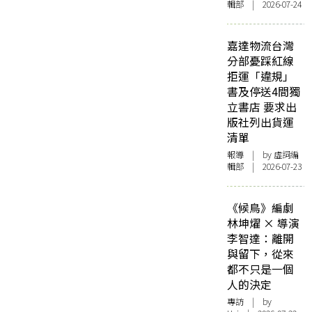
輯部 | 2026-07-24
嘉達物流台灣
分部憂踩紅線
拒運「違規」
書及停送4間獨
立書店 要求出
版社列出貨運
清單
報導
| by 虛詞編
輯部 | 2026-07-23
《候鳥》編劇
林坤燿 × 導演
李智達：離開
與留下，從來
都不只是一個
人的決定
專訪
| by