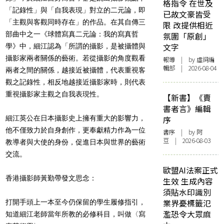
格指令 在世及
「記錄性」與「自我表現」對立的二元論，即
已故文豪皆受
「主觀與客觀同時存在」的作品。在其自傳三
限 改提供相近
部曲中之一《球體寫真二元論：我的寫真哲
氛圍「原創」
文字
學》中，細江認為「所謂的攝影，是被攝體與
攝影家兩者關係的藝術。若從攝影的角度觀看
報導
| by 虛詞編
輯部 | 2026-08-04
兩者之間的關係，越接近被攝體，代表重視客
觀之記錄性，相反地越接近攝影家時，則代表
重視攝影家主觀之自我表現性。
【新書】《賣
書者言》編輯
細江英公在日本攝影史上擁有重大的影響力，
序
他不僅致力於自身創作，更奉獻精力作為一位
書序
| by 阿
豆 | 2026-08-03
教導者與大使的身份，促進日本與世界的藝術
交流。
歐盟AI法案正式
香港攝影師黃勤帶發文思念：
生效 生成內容
須貼水印識別
業界憂標籤氾
打開手頭上一本至今仍保留的學生履修指引，
濫恐令大眾麻
知道細江老師當年所教的必修科目，叫做〈寫