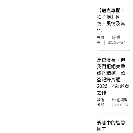
【邁克專欄：
拍子簿】國
情、風情及其
他
專欄
| by
邁
克
| 2026-07-27
黑夜漫長，但
我們拒絕失聲
虛詞精選「歐
亞紀錄片週
2026」4部必看
之作
其他
| by 虛詞編
輯部 | 2026-07-27
後巷中的智慧
國王