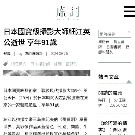
日本國寶級攝影大師細江英
公逝世 享年91歲
奧德賽
獨立書
店
香港書展
寂
靜的朋友
報導
| by 虛詞編輯部 | 2024-09-26
細江英公
日本攝影師
訃聞
薔薇刑
熱門文章
日本國寶級藝術家、戰後現代攝影大師細江英
閱讀的盡頭
公今日（25日）於日本時間因左副腎腫瘤在東
時評
| by 王建
京的一家醫院逝世，享年91歲。
鏗 | 2026-07-22
細江以拍攝文豪三島由紀夫的《薔薇刑》享譽
《給阿嬤的情
世界，其影像作品涵蓋情色、性別、肉體、生
書》：潮水退
死等題材，相互構築出超現實的神秘色彩，之