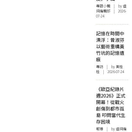
專題小輯
| by 虛
詞編輯部 | 2026-
07-24
記憶在時間中
漂浮：曾淑芬
以藝術重構黃
竹坑的記憶遺
痕
專訪
| by 黃桂
桂 | 2026-07-24
《歐亞紀錄片
週2026》正式
開幕！從戰火
創傷到都市孤
島 叩問當代生
存困境
報導
| by 虛詞編