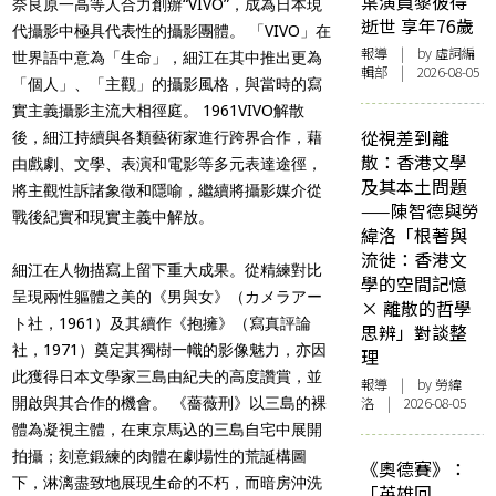
葉演員黎彼得
奈良原一高等人合力創辦“VIVO”，成為日本現
逝世 享年76歲
代攝影中極具代表性的攝影團體。 「VIVO」在
報導
| by 虛詞編
世界語中意為「生命」，細江在其中推出更為
輯部 | 2026-08-05
「個人」、「主觀」的攝影風格，與當時的寫
實主義攝影主流大相徑庭。 1961VIVO解散
從視差到離
後，細江持續與各類藝術家進行跨界合作，藉
散：香港文學
由戲劇、文學、表演和電影等多元表達途徑，
及其本土問題
將主觀性訴諸象徵和隱喻，繼續將攝影媒介從
——陳智德與勞
戰後紀實和現實主義中解放。
緯洛「根著與
流徙：香港文
細江在人物描寫上留下重大成果。從精練對比
學的空間記憶
呈現兩性軀體之美的《男與女》（カメラアー
× 離散的哲學
ト社，1961）及其續作《抱擁》（寫真評論
思辨」對談整
社，1971）奠定其獨樹一幟的影像魅力，亦因
理
此獲得日本文學家三島由紀夫的高度讚賞，並
報導
| by 勞緯
洛 | 2026-08-05
開啟與其合作的機會。 《薔薇刑》以三島的裸
體為凝視主體，在東京馬込的三島自宅中展開
拍攝；刻意鍛練的肉體在劇場性的荒誕構圖
《奧德賽》：
下，淋漓盡致地展現生命的不朽，而暗房沖洗
「英雄回