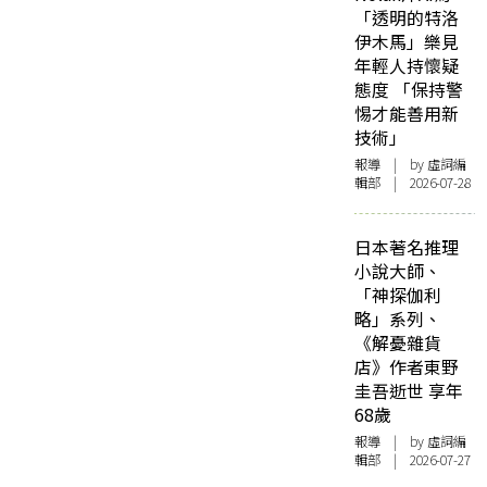
「透明的特洛
伊木馬」樂見
年輕人持懷疑
態度 「保持警
惕才能善用新
技術」
報導
| by 虛詞編
輯部 | 2026-07-28
日本著名推理
小說大師、
「神探伽利
略」系列、
《解憂雜貨
店》作者東野
圭吾逝世 享年
68歲
報導
| by 虛詞編
輯部 | 2026-07-27