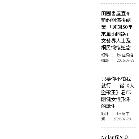
田園書屋宣布
租約期滿後結
業 「感謝50年
來風雨同路」
文藝界人士及
網民惋惜追念
報導
| by 虛詞編
輯部 | 2026-07-29
只要你不怕我
就行——從《大
盜歌王》看邱
剛健女性形象
的誕生
影評
| by 柯宇
涵 | 2026-07-28
Nolan斥AI為