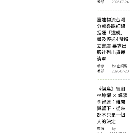
輯部 | 2026-07-24
嘉達物流台灣
分部憂踩紅線
拒運「違規」
書及停送4間獨
立書店 要求出
版社列出貨運
清單
報導
| by 虛詞編
輯部 | 2026-07-23
《候鳥》編劇
林坤燿 × 導演
李智達：離開
與留下，從來
都不只是一個
人的決定
專訪
| by