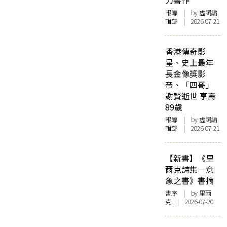
力書作
報導
| by 虛詞編
輯部 | 2026-07-21
香港傳奇影
星、史上最年
長金像獎影
帝、「四哥」
謝賢逝世 享壽
89歲
報導
| by 虛詞編
輯部 | 2026-07-21
【新書】《里
爾克詩集－意
象之書》書摘
書序
| by 里爾
克 | 2026-07-20