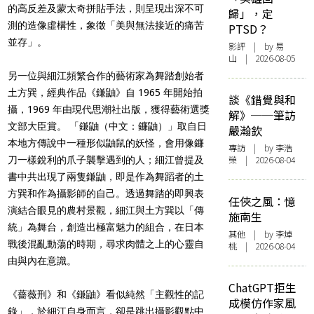
的高反差及蒙太奇拼貼手法，則呈現出深不可
歸」，定
測的造像虛構性，象徵「美與無法接近的痛苦
PTSD？
並存」。
影評
| by 易
山 | 2026-08-05
另一位與細江頻繁合作的藝術家為舞踏創始者
土方巽，經典作品《鎌鼬》自 1965 年開始拍
談《錯覺與和
攝，1969 年由現代思潮社出版，獲得藝術選獎
解》──筆訪
文部大臣賞。 「鎌鼬（中文：鐮鼬）」取自日
嚴瀚欽
本地方傳說中一種形似鼬鼠的妖怪，會用像鐮
專訪
| by 李浩
榮 | 2026-08-04
刀一樣銳利的爪子襲擊遇到的人；細江曾提及
書中共出現了兩隻鎌鼬，即是作為舞蹈者的土
方巽和作為攝影師的自己。透過舞踏的即興表
任俠之風：憶
演結合眼見的農村景觀，細江與土方巽以「傳
施南生
統」為舞台，創造出極富魅力的組合，在日本
其他
| by 李焯
戰後混亂動蕩的時期，尋求肉體之上的心靈自
桃 | 2026-08-04
由與內在意識。
ChatGPT拒生
《薔薇刑》和《鎌鼬》看似純然「主觀性的記
成模仿作家風
錄」，於細江自身而言，卻是跳出攝影觀點中