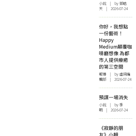
小說
| by 鄧皓
天 | 2026-07-24
你好，我想點
一份藝術！
Happy
Medium顛覆咖
啡廳想像 為都
市人提供療癒
的第三空間
報導
| by 虛詞編
輯部 | 2026-07-24
預謀一場消失
小說
| by 季
明 | 2026-07-24
《寂靜的朋
友》小輯