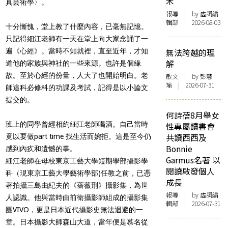
木
真芸術學〉。
報導
| by 虛詞編
輯部 | 2026-08-03
十分慚愧，堂上教了什麼內容，已毫無記憶。
只記得細江老師有一天在堂上向大家念誦了一
遍《心經》。當時不知就裡，直至近年，才知
無法跨越的理
解
道他的家族與神社的一些來源。也許是個緣
故。至於心經的份量，人大了也開始明白。老
散文
| by 彭慧
瑜 | 2026-07-31
師這科必修科的功課及考試，記得是以小論文
提交的。
何詩蓓8月舉女
班上的同學曾經相約細江老師喝酒。自己當時
性專屬讀書會
共讀西西及
竟以要做part time 找生活而婉拒。這是至今仍
Bonnie
感到內疚和遺憾的事。
Garmus名著 以
細江老師在母校東京工藝大學短期學部攝影學
閱讀啟發個人
科（現東京工藝大學藝術學部)任教之前，已憑
成長
著拍攝三島由紀夫的《薔薇刑》攝影集，為世
報導
| by 虛詞編
人認識。他與當時由前衛攝影師組成的攝影集
輯部 | 2026-07-31
團VIVO，更是日本近代攝影史無法迴避的一
章。日本攝影大師森山大道，當年便是慕名從