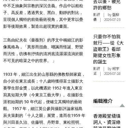
去以後，被允
中不乏抽象與宗教的深沉含義。作品中以粗粒
許的鄉愁
子、高反差，透過男女、黑白、動靜的對比，
影評
| by 盤柳
儂 | 2026-07-23
呈現個人獨特的前衛藝術視角，其中更常以疊
影等後期效果，製造出超現實的畫面。
只要你不怕我
三島由紀夫在《薔薇刑》的序文中稱細江的影
就行——從《大
像風格為，「異形而扭曲、嘲諷而怪誕、野蠻
盜歌王》看邱
而汎性，彷彿有抒情的清冽底流潺潺流淌於眼
剛健女性形象
不可見的暗渠之中的世界。 」
的誕生
影評
| by 柯宇
涵 | 2026-07-28
1933 年，細江出生於山形縣的佛教祭師家庭，
自小於在東京成長；十八歲時獲得富士攝影大
賽學生部金獎，以此機遇於 1952 年進入東京
寫真短期大學（今東京工藝大學）。在攝影生
編輯推介
涯初始期的 50 年代起，便確立其獨特的藝術
觀。 1957 年，細江英公參與攝影評論家福島
香港殿堂級填
辰夫策劃的「十人之眼」展覽，進而在1959 年
詞人、資深綠
與川田喜久治、佐藤明、丹野章、東松照明、