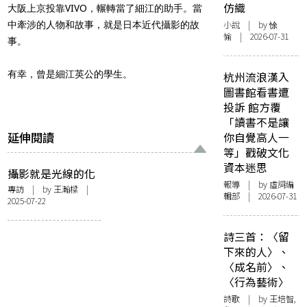
仿織
大阪上京投靠VIVO，輾轉當了細江的助手。當
小說
| by 悇
中牽涉的人物和故事，就是日本近代攝影的故
愉 | 2026-07-31
事。
有幸，曾是細江英公的學生。
杭州流浪漢入
圖書館看書遭
投訴 館方覆
「讀書不是讓
延伸閱讀
你自覺高人一
等」戳破文化
資本迷思
攝影就是光線的化
報導
| by 虛詞編
石——訪《中平卓
專訪
| by 王瀚樑 |
輯部 | 2026-07-31
2025-07-22
馬 森山大道︰日本
攝影家的故事》作
者黃勤帶
詩三首：〈留
下來的人〉、
〈成名前〉、
〈行為藝術〉
詩歌
| by 王培智,