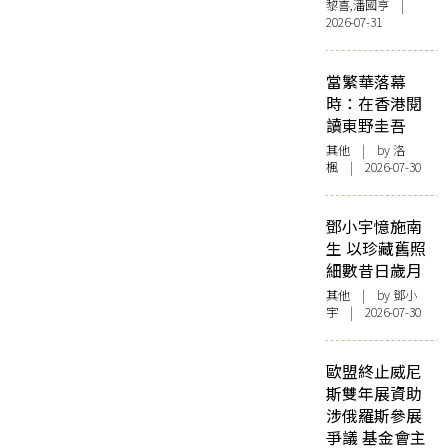
黎喜,潘國亨 |
2026-07-31
當繁華落幕
時：在香港閱
讀東野圭吾
其他
| by
洛
楓
| 2026-07-30
鄧小宇憶施南
生 以珍藏舊照
細數昔日歲月
其他
| by 鄧小
宇 | 2026-07-30
歐盟終止威尼
斯雙年展資助
涉俄羅斯參展
爭議 基金會主