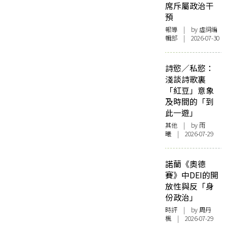
席斥屬政治干
預
報導
| by 虛詞編
輯部 | 2026-07-30
詩慾／私慾：
淺談詩歌裏
「紅豆」意象
及時間的「到
此一遊」
其他
| by 雨
曦 | 2026-07-29
諾蘭《奧德
賽》中DEI的開
放性與反「身
份政治」
時評
| by
周丹
楓
| 2026-07-29