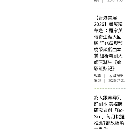
Hei | 2026-07-22
【香港書展
2026】書展精
華遊 ：羅家英
傳奇生涯大回
顧 阮兆輝與鄧
樹榮談戲曲本
質 細析粵劇大
師唐滌生《蝶
影紅梨記》
報導
| by 虛詞編
輯部 | 2026-07-21
為大銀幕尋到
好劇本 美媒體
研究者創「Bo-
Sco」每月挑選
推薦7部改編潛