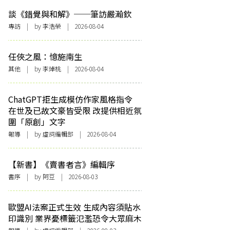
談《錯覺與和解》──筆訪嚴瀚欽
專訪
| by 李浩榮 | 2026-08-04
任俠之風：憶施南生
其他
| by 李焯桃 | 2026-08-04
ChatGPT拒生成模仿作家風格指令
在世及已故文豪皆受限 改提供相近氛
圍「原創」文字
報導
| by 虛詞編輯部 | 2026-08-04
【新書】《賣書者言》編輯序
書序
| by 阿豆 | 2026-08-03
歐盟AI法案正式生效 生成內容須貼水
印識別 業界憂標籤氾濫恐令大眾麻木