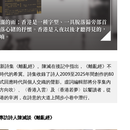
最新詩集《離亂經》。陳滅在後記中指出，《離亂經》不
代的希冀。詩集收錄了詩人2009至2025年間創作的80
式回應時代與個人交織的聲影。虛詞編輯部將分享集內
方向吹〉、〈香港入雲〉及〈香港若夢〉以饗讀者，從
港的辛冽，在詩意的大道上闊步小巷中潛行。
專訪詩人陳滅談《離亂經》