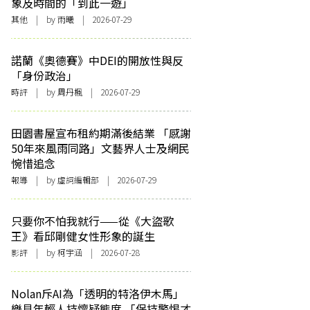
象及時間的「到此一遊」
其他
| by 雨曦 | 2026-07-29
諾蘭《奧德賽》中DEI的開放性與反
「身份政治」
時評
| by
周丹楓
| 2026-07-29
田園書屋宣布租約期滿後結業 「感謝
50年來風雨同路」文藝界人士及網民
惋惜追念
報導
| by 虛詞編輯部 | 2026-07-29
只要你不怕我就行——從《大盜歌
王》看邱剛健女性形象的誕生
影評
| by 柯宇涵 | 2026-07-28
Nolan斥AI為「透明的特洛伊木馬」
樂見年輕人持懷疑態度 「保持警惕才