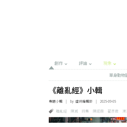
創作
評論
現象
單身動物
《離亂經》小輯
專題小輯
| by 虛詞編輯部 | 2025-09-05
離亂經
陳滅
詩集
陳諾霖
翟彥君
鴻