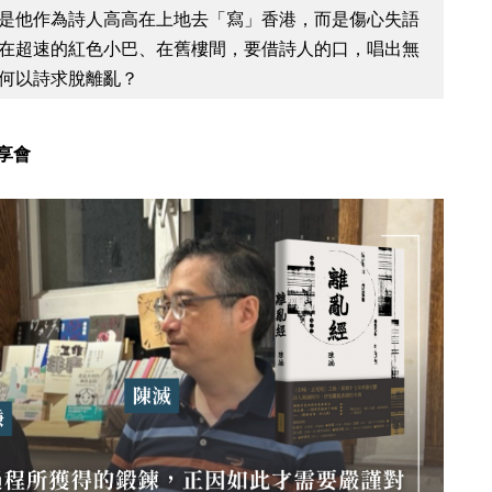
是他作為詩人高高在上地去「寫」香港，而是傷心失語
在超速的紅色小巴、在舊樓間，要借詩人的口，唱出無
何以詩求脫離亂？
享會