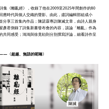
集《離亂經》，收錄了他在2009至2025年間創作的80
回應時代與個人交織的聲影。由此，虛詞編輯部組成小
並分享三首集內作品；陳諾霖專訪陳滅文章，由詩人親身
翟彥君側錄了詩集新書發布會的內容，談論「離亂」作為
的共同感受；鴻鴻與徐竟勛則分別撰寫評論，細看詩作呈
——〈超越、無語的呢喃〉