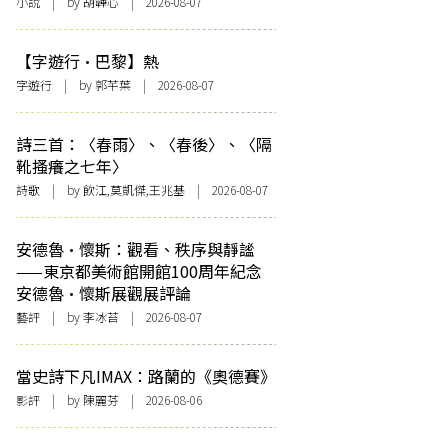
小說
| by 胡韡心 | 2026-08-07
【字遊行·巴黎】熱
字遊行
| by 郭芊葉 | 2026-08-07
詩三首：〈春雨〉、〈春後〉、〈隔
靴搔癢之七年〉
詩歌
| by 飲江,莫凱傑,王兆基 | 2026-08-07
安德魯·懷斯：觀看、秩序與靜謐
——東京都美術館開館100周年紀念
安德魯·懷斯展觀展評論
藝評
| by 李冰苔 | 2026-08-07
當史詩下凡IMAX：路蘭的《奧德賽》
影評
| by 陳麗芬 | 2026-08-06