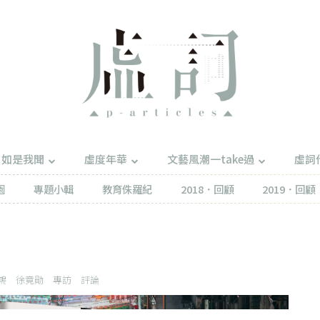
如是我聞
虛度年華
文藝風潮一take過
虛詞
園
專題小輯
教育侏羅紀
2018．回顧
2019．回顧
鴻
徐竟勛
專訪
評論