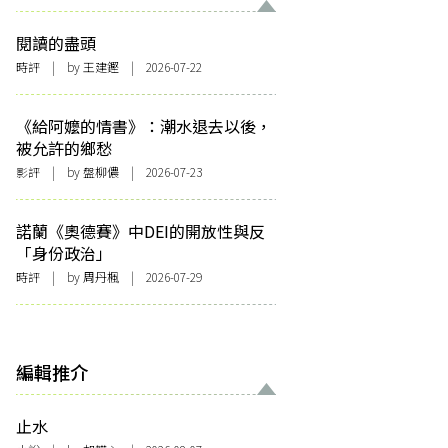
閱讀的盡頭
時評
| by 王建鏗 | 2026-07-22
《給阿嬤的情書》：潮水退去以後，
被允許的鄉愁
影評
| by 盤柳儂 | 2026-07-23
諾蘭《奧德賽》中DEI的開放性與反
「身份政治」
時評
| by
周丹楓
| 2026-07-29
編輯推介
止水