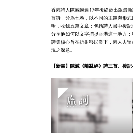
香港詩人陳滅睽違17年後終於出版最新詩
首詩，分為七卷，以不同的主題與形式
輯，收錄五篇文章：包括詩人書中後記
分享他如何以文字捕捉香港這一地方；
詩集核心旨在折射移民潮下，港人去留
現之深意。
【新書】陳滅《離亂經》詩三首、後記