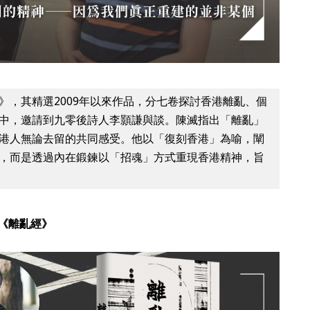
》，其精選2009年以來作品，分七卷探討香港離亂、個
中，邀請到九零後詩人李顥謙與談。陳滅指出「離亂」
港人無論去留的共同感受。他以「復刻香港」為喻，闡
，而是透過內在鍛鍊以「招魂」方式重現香港精神，旨
《離亂經》