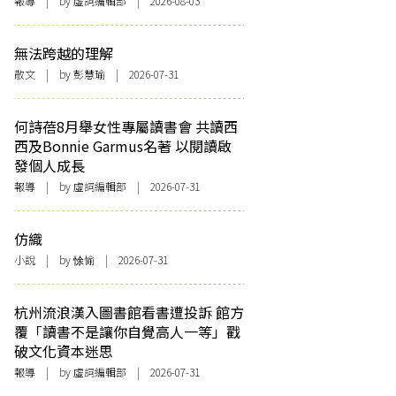
報導
| by 虛詞編輯部 | 2026-08-03
無法跨越的理解
散文
| by 彭慧瑜 | 2026-07-31
何詩蓓8月舉女性專屬讀書會 共讀西
西及Bonnie Garmus名著 以閱讀啟
發個人成長
報導
| by 虛詞編輯部 | 2026-07-31
仿織
小說
| by 悇愉 | 2026-07-31
杭州流浪漢入圖書館看書遭投訴 館方
覆「讀書不是讓你自覺高人一等」戳
破文化資本迷思
報導
| by 虛詞編輯部 | 2026-07-31