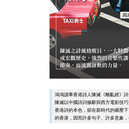
鴻鴻讀畢香港詩人陳滅《離亂經》詩
陳滅以中國詩詞修辭與西方電影技巧
香港詩的本色，卻在新時代的碾壓下
的香港，因而許多句子、許多意象，