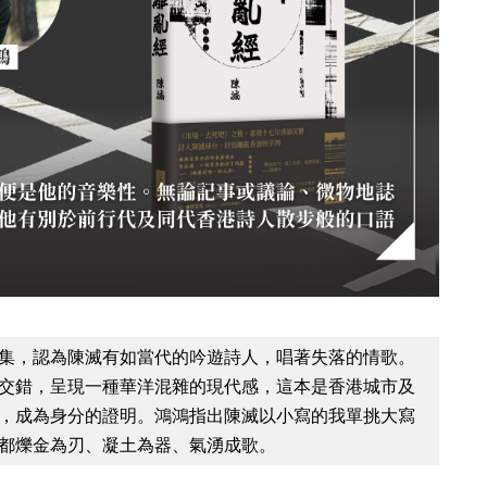
集，認為陳滅有如當代的吟遊詩人，唱著失落的情歌。
交錯，呈現一種華洋混雜的現代感，這本是香港城市及
，成為身分的證明。鴻鴻指出陳滅以小寫的我單挑大寫
都爍金為刃、凝土為器、氣湧成歌。