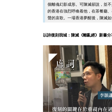
個離魂幻影成形。可陳滅卻說，並不
的香港在強烈呼喚着他，在茶餐廳、
聲的哀歌。一場香港夢醒後，陳滅如
以詩復刻我城：陳滅《離亂經》新書分