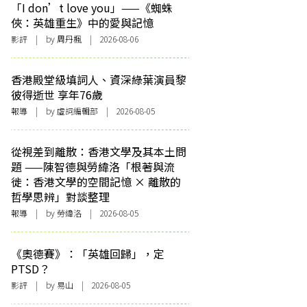
「I don’t love you」——《蜘蛛
俠：英雄重生》中的愛與記憶
影評
| by
周丹楓
| 2026-08-06
香港殿堂級填詞人、資深綠葉演員黎
彼得逝世 享年76歲
報導
| by 虛詞編輯部 | 2026-08-05
從視差到離散：香港文學及其本土問
題 ——陳智德與勞緯洛「根著與流
徙：香港文學的空間記憶 × 離散的
哲學思辨」對談整理
報導
| by 勞緯洛 | 2026-08-05
《奧德賽》：「英雄回歸」，定
PTSD？
影評
| by 易山 | 2026-08-05