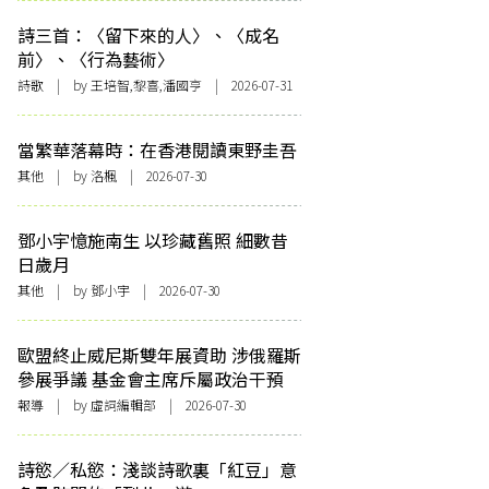
詩三首：〈留下來的人〉、〈成名
前〉、〈行為藝術〉
詩歌
| by 王培智,黎喜,潘國亨 | 2026-07-31
當繁華落幕時：在香港閱讀東野圭吾
其他
| by
洛楓
| 2026-07-30
鄧小宇憶施南生 以珍藏舊照 細數昔
日歲月
其他
| by 鄧小宇 | 2026-07-30
歐盟終止威尼斯雙年展資助 涉俄羅斯
參展爭議 基金會主席斥屬政治干預
報導
| by 虛詞編輯部 | 2026-07-30
詩慾／私慾：淺談詩歌裏「紅豆」意