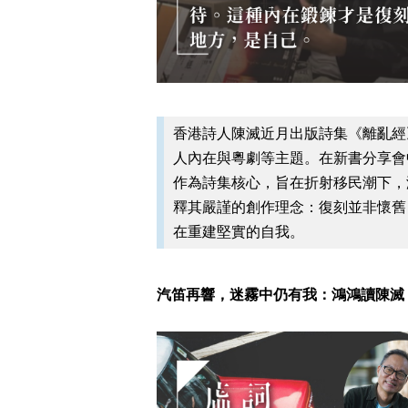
香港詩人陳滅近月出版詩集《離亂經
人內在與粵劇等主題。在新書分享會
作為詩集核心，旨在折射移民潮下，
釋其嚴謹的創作理念：復刻並非懷舊
在重建堅實的自我。
汽笛再響，迷霧中仍有我：鴻鴻讀陳滅