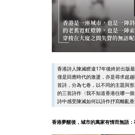
香港詩人陳滅睽違17年後終於出版
僅是回應時代的激盪，亦是尋求超越時
首詩，分為七卷，以不同的主題與形
的三首詩作〈我不知道香港往哪一個
詩中感受陳滅如何以詩作抒寫離亂香
香港夢醒後，城市的萬家有情而無語：