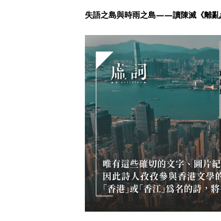
失語之島與時雨之島——讀陳滅《離亂