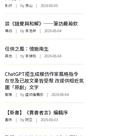
影評
| by 易山 | 2026-08-05
談《錯覺與和解》──筆訪嚴瀚欽
專訪
| by 李浩榮 | 2026-08-04
任俠之風：憶施南生
其他
| by 李焯桃 | 2026-08-04
ChatGPT拒生成模仿作家風格指令
在世及已故文豪皆受限 改提供相近氛
圍「原創」文字
報導
| by 虛詞編輯部 | 2026-08-04
【新書】《賣書者言》編輯序
書序
| by 阿豆 | 2026-08-03