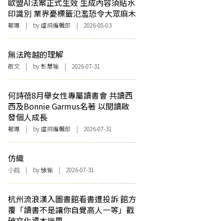
歐盟AI法案正式生效 生成內容須貼水
印識別 業界憂標籤氾濫恐令大眾麻木
報導
| by 虛詞編輯部 | 2026-08-03
無法跨越的理解
散文
| by 彭慧瑜 | 2026-07-31
何詩蓓8月舉女性專屬讀書會 共讀西
西及Bonnie Garmus名著 以閱讀啟
發個人成長
報導
| by 虛詞編輯部 | 2026-07-31
仿織
小說
| by 悇愉 | 2026-07-31
杭州流浪漢入圖書館看書遭投訴 館方
覆「讀書不是讓你自覺高人一等」戳
破文化資本迷思