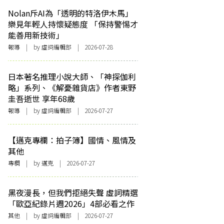
Nolan斥AI為「透明的特洛伊木馬」
樂見年輕人持懷疑態度 「保持警惕才
能善用新技術」
報導
| by 虛詞編輯部 | 2026-07-28
日本著名推理小說大師、「神探伽利
略」系列、《解憂雜貨店》作者東野
圭吾逝世 享年68歲
報導
| by 虛詞編輯部 | 2026-07-27
【邁克專欄：拍子簿】國情、風情及
其他
專欄
| by
邁克
| 2026-07-27
黑夜漫長，但我們拒絕失聲 虛詞精選
「歐亞紀錄片週2026」4部必看之作
其他
| by 虛詞編輯部 | 2026-07-27