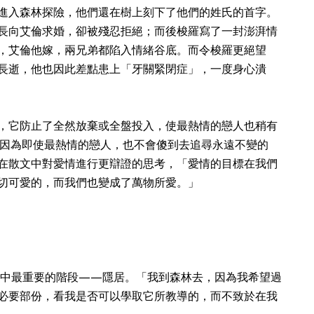
進入森林探險，他們還在樹上刻下了他們的姓氏的首字。
長向艾倫求婚，卻被殘忍拒絕；而後梭羅寫了一封澎湃情
，艾倫他嫁，兩兄弟都陷入情緒谷底。而令梭羅更絕望
長逝，他也因此差點患上「牙關緊閉症」，一度身心潰
，它防止了全然放棄或全盤投入，使最熱情的戀人也稍有
因為即使最熱情的戀人，也不會傻到去追尋永遠不變的
在散文中對愛情進行更辯證的思考，「愛情的目標在我們
切可愛的，而我們也變成了萬物所愛。」
一生中最重要的階段——隱居。「我到森林去，因為我希望過
必要部份，看我是否可以學取它所教導的，而不致於在我