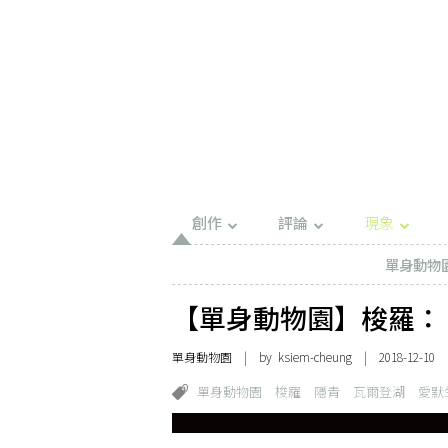
創作
評論
現象
單身動物
【單身動物園】梭羅：
單身動物園
| by
ksiem-cheung
| 2018-12-10
單身動物園
梭羅
隱青
瓦爾登湖
愛默