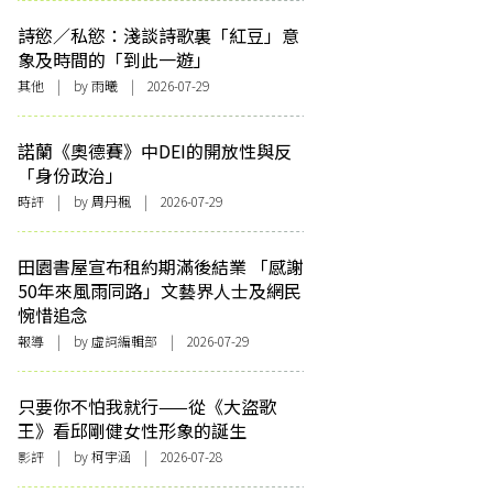
詩慾／私慾：淺談詩歌裏「紅豆」意
象及時間的「到此一遊」
其他
| by 雨曦 | 2026-07-29
諾蘭《奧德賽》中DEI的開放性與反
「身份政治」
時評
| by
周丹楓
| 2026-07-29
田園書屋宣布租約期滿後結業 「感謝
50年來風雨同路」文藝界人士及網民
惋惜追念
報導
| by 虛詞編輯部 | 2026-07-29
只要你不怕我就行——從《大盜歌
王》看邱剛健女性形象的誕生
影評
| by 柯宇涵 | 2026-07-28