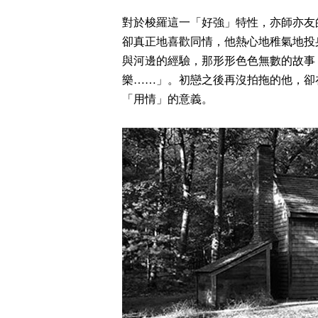
對於梭羅這一「好強」特性，亦師亦友
卻真正地喜歡同情，他熱心地稚氣地投
與河邊的經驗，那形形色色無數的故事
樂……」。初戀之後再沒拍拖的他，卻
「用情」的意義。