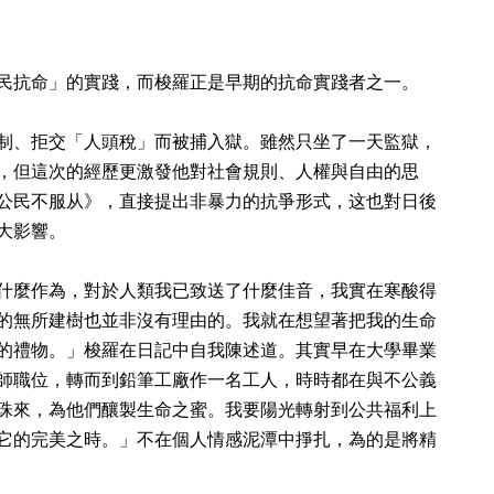
民抗命」的實踐，而梭羅正是早期的抗命實踐者之一。
制、拒交「人頭稅」而被捕入獄。雖然只坐了一天監獄，
，但這次的經歷更激發他對社會規則、人權與自由的思
公民不服从》，直接提出非暴力的抗爭形式，这也對日後
大影響。
什麼作為，對於人類我已致送了什麼佳音，我實在寒酸得
的無所建樹也並非沒有理由的。我就在想望著把我的生命
的禮物。」梭羅在日記中自我陳述道。其實早在大學畢業
師職位，轉而到鉛筆工廠作一名工人，時時都在與不公義
珠來，為他們釀製生命之蜜。我要陽光轉射到公共福利上
它的完美之時。」不在個人情感泥潭中掙扎，為的是將精