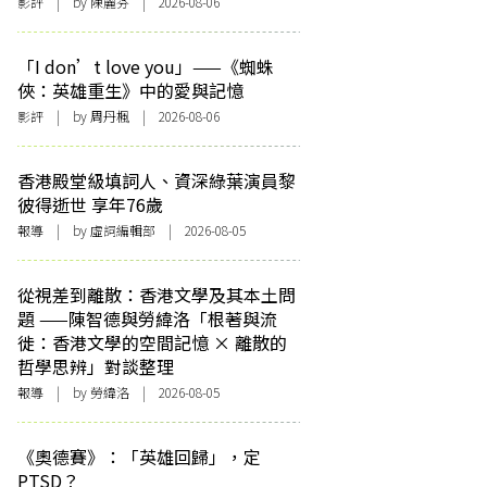
影評
| by 陳麗芬 | 2026-08-06
「I don’t love you」——《蜘蛛
俠：英雄重生》中的愛與記憶
影評
| by
周丹楓
| 2026-08-06
香港殿堂級填詞人、資深綠葉演員黎
彼得逝世 享年76歲
報導
| by 虛詞編輯部 | 2026-08-05
從視差到離散：香港文學及其本土問
題 ——陳智德與勞緯洛「根著與流
徙：香港文學的空間記憶 × 離散的
哲學思辨」對談整理
報導
| by 勞緯洛 | 2026-08-05
《奧德賽》：「英雄回歸」，定
PTSD？