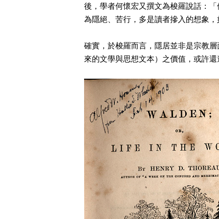
後，學者何懷宏又撰文為梭羅說話：「
為隱絕、苦行，多是讀者摻入的想象，
確實，於梭羅而言，隱居並非是宗教層
來的文學與思想文本）之價值，或許還