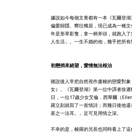
據說如今每個文青都有一本《瓦爾登湖
偏愛歸隱、嚮往獨居，現已成為一種文
年是形單影隻，拿一柄斧頭，就跑入了
人生活」。一生不婚的他，幾乎把所有
初戀捎來絕望，愛情無法根治
雖說後人常把自然視作盧梭的戀愛對象
女）。《瓦爾登湖》第一位中譯者徐遲轉
日，一位17歲少女艾倫．西華爾（Elle
羅立刻就寫了一首情詩；而幾日後他還
甚之一法耳。」足可見用情之深。
不幸的是，梭羅的兄長也同時看上了這