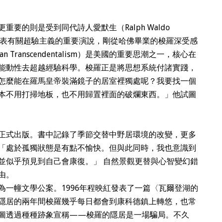
要的則是受到同代詩人愛默生（Ralph Waldo
默生發表有關超驗主義的重要演說，剛從哈佛畢業的梭羅深受感
 Transcendentalism）是美國的重要思潮之一，核心在
能動性去超越經驗科學。梭羅正是將思想系統付諸實踐，
怎麼能在羅馬皇帝裝滿鏡子的居室裡獨處呢？我要找一個
本不用打掃地板，也不用歸置裡面的破爛東西。」他試圖
正式出版。書中記錄了季節交替中野居環境的改變，更多
「處於孤獨狀態是有點不愉快。但與此同時，我也意識到
並似乎預見到自己會康復。」 自然景觀更替與心智變幻錯
由。
為一幢文學公案。1996年程映紅發表了一篇〈瓦爾登湖的
隱居的兩年間梭羅幾乎每日都會到康科德鎮上轉悠，也常
圖透過種種跡象宣稱——梭羅的隱居是一場騙局。不久