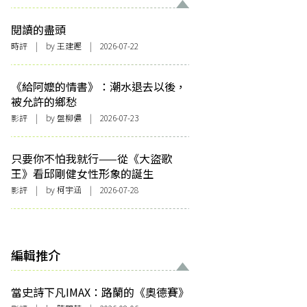
閱讀的盡頭
時評
| by 王建鏗 | 2026-07-22
《給阿嬤的情書》：潮水退去以後，
被允許的鄉愁
影評
| by 盤柳儂 | 2026-07-23
只要你不怕我就行——從《大盜歌
王》看邱剛健女性形象的誕生
影評
| by 柯宇涵 | 2026-07-28
編輯推介
當史詩下凡IMAX：路蘭的《奧德賽》