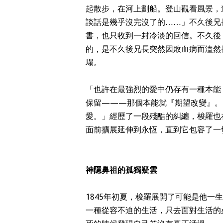
起散步，在河上劃船。登山觀看風景，
談話是幾乎沒完沒了的……」不久後兄
書，也只收到一封冷淡的回信。不久後
的，是不久後兄長突然因敗血病而溘然
塌。
「也許在最強烈的愛中仍存有一種本能
保留———那個本能就『期望改變』。
愛。」經歷了一段殘酷的糾纏，梭羅也
面前擴展延伸到永恆，直到它包容了一
神隱鼻祖的孤獨疑雲
1845年初夏，梭羅展開了可能是他
一種從容不迫的生活，只去面對生活的