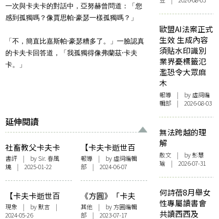
豆 | 2026-08-03
一次與卡夫卡的對話中，亞努赫曾問道：「您
感到孤獨嗎？像賈思帕·豪瑟一樣孤獨嗎？」
歐盟AI法案正式
生效 生成內容
「不，簡直比嘉斯帕·豪瑟糟多了。」一臉認真
須貼水印識別
的卡夫卡回答道，「我孤獨得像弗蘭茲·卡夫
業界憂標籤氾
卡。」
濫恐令大眾麻
木
報導
| by 虛詞編
輯部 | 2026-08-03
延伸閱讀
無法跨越的理
解
社畜教父卡夫卡
【卡夫卡逝世百
散文
| by 彭慧
年】矛盾天才的再
書評
| by Sir. 春風
報導
| by 虛詞編輯
瑜 | 2026-07-31
燒 | 2025-01-22
部 | 2024-06-07
挖掘！《卡夫卡日
記》完整英譯本首
度面世 八個一直被
何詩蓓8月舉女
【卡夫卡逝世百
《方圓》「卡夫
掩埋的細節
性專屬讀書會
年】為何內地大幅
卡．審判」——編
現象
| by 默言 |
其他
| by 方圓編輯
共讀西西及
2024-05-26
部 | 2023-07-17
紀念卡夫卡？卡夫
者話