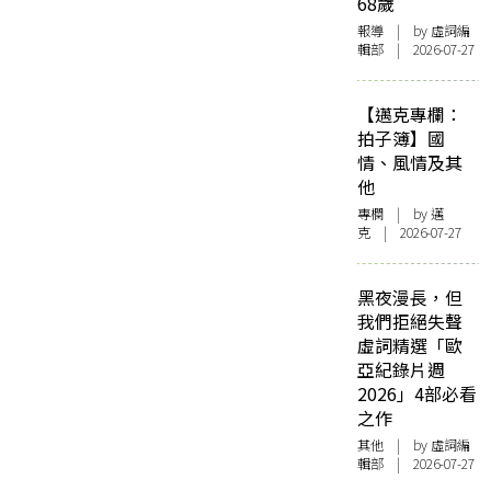
68歲
報導
| by 虛詞編
輯部 | 2026-07-27
【邁克專欄：
拍子簿】國
情、風情及其
他
專欄
| by
邁
克
| 2026-07-27
黑夜漫長，但
我們拒絕失聲
虛詞精選「歐
亞紀錄片週
2026」4部必看
之作
其他
| by 虛詞編
輯部 | 2026-07-27