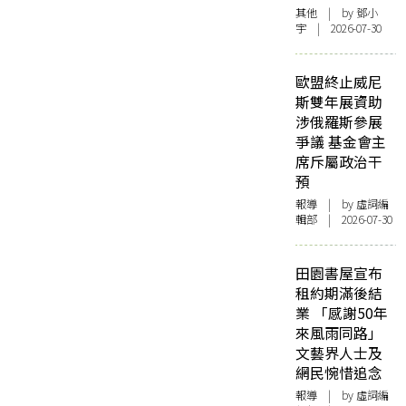
其他
| by 鄧小
宇 | 2026-07-30
歐盟終止威尼
斯雙年展資助
涉俄羅斯參展
爭議 基金會主
席斥屬政治干
預
報導
| by 虛詞編
輯部 | 2026-07-30
田園書屋宣布
租約期滿後結
業 「感謝50年
來風雨同路」
文藝界人士及
網民惋惜追念
報導
| by 虛詞編