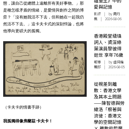
雄重生》中的
態，讓自己從總體上遠離所有美好事物。」那
愛與記憶
是種怎樣矛盾的情緒，是愛情與創作之間的博
影評
| by
周丹
弈？「沒有她我活不下去，但和她在一起我仍
楓
| 2026-08-06
然活不下去。」這卡夫卡式的深刻悖論，也將
他導向更碩大的孤獨。
香港殿堂級填
詞人、資深綠
葉演員黎彼得
逝世 享年76歲
報導
| by 虛詞編
輯部 | 2026-08-05
從視差到離
散：香港文學
及其本土問題
——陳智德與勞
（卡夫卡的情書手跡）
緯洛「根著與
流徙：香港文
我孤獨得像弗蘭茲·卡夫卡！
學的空間記憶
× 離散的哲學