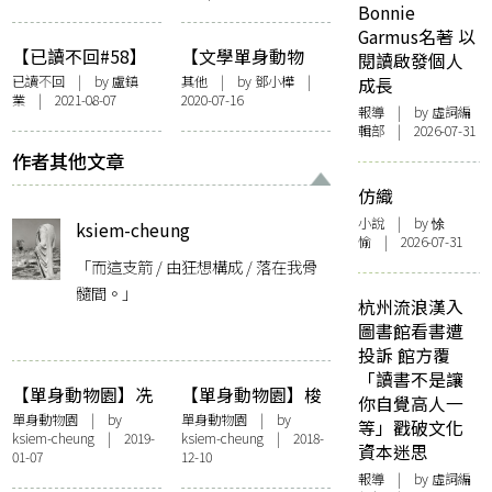
Bonnie
卡與躺平的精神聯
Garmus名著 以
繫「我最擅長的
【已讀不回#58】
【文學單身動物
閱讀啟發個人
事，就是一蹶不
盧鎮業：失去存在
園】康德：一個人
已讀不回
| by 盧鎮
其他
| by
鄧小樺
|
成長
振。」
業 | 2021-08-07
2020-07-16
的價值：卡夫卡
不必結婚，也可以
報導
| by 虛詞編
《變形記》
成為婚姻之神
輯部 | 2026-07-31
作者其他文章
仿織
小說
| by 悇
ksiem-cheung
愉 | 2026-07-31
「而這支箭 / 由狂想構成 / 落在我骨
髓間。」
杭州流浪漢入
圖書館看書遭
投訴 館方覆
「讀書不是讓
【單身動物園】冼
【單身動物園】梭
你自覺高人一
玉清：不結婚，又
羅： 隱青鼻祖的不
單身動物園
| by
單身動物園
| by
等」戳破文化
ksiem-cheung
| 2019-
ksiem-cheung
| 2018-
如何？
婚反抗
資本迷思
01-07
12-10
報導
| by 虛詞編