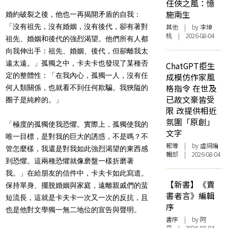
任俠之風：憶
施南生
婚約破裂之後，他也一再揭開矛盾的自我：
「沒有祖先，沒有婚姻，沒有後代，卻有著對
其他
| by 李焯
桃 | 2026-08-04
祖先、婚姻和後代的強烈渴望。他們所有人都
向我伸出手：祖先、婚姻、後代，但卻離我太
遠太遠。」孤獨之中，卡夫卡也發現了某種否
ChatGPT拒生
定的整體性：「在我內心，孤獨一人，沒有任
成模仿作家風
格指令 在世及
何人類關係，也就看不到任何欺騙。我狹隘的
已故文豪皆受
圈子是純粹的。」
限 改提供相近
氛圍「原創」
「極度的孤獨使我恐懼。實際上，孤獨使我的
文字
唯一目標，是對我的巨大的誘惑，不是嗎？不
報導
| by 虛詞編
管怎麼樣，我還是對我如此強烈渴望的東西感
輯部 | 2026-08-04
到恐懼。這兩種恐懼就像磨盤一樣折磨著
我。」在給朋友的信件中，卡夫卡如此寫道。
【新書】《賣
保持單身、擺脫婚姻與家庭，遠離親戚們的蜚
書者言》編輯
短流長，這就是卡夫卡一次又一次的反抗，且
序
也是他對文學獨一無二地位的宣告與聲明。
書序
| by 阿