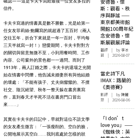
安德魯·懷
確認——這是卡夫卡寫給最後一位女友多拉的
斯：觀看、秩
信件。
序與靜謐 ——
東京都美術館
卡夫卡寫過的情書真是數不勝數，光是給第一
開館100周年紀
任女友菲莉絲·鮑爾寫的就超過了五百封（兩人
念安德魯·懷
交往五年，折合下來就是一年一百封，平均每
斯展觀展評論
三天半就寫一封！）戀愛期間，卡夫卡對對方
藝評
| by 李冰
的關切與留意無微不至，小到用餐時間、工作
苔 | 2026-08-07
內容、公司窗外的景色都一一過問。而到了
1913年，兩人訂婚之際，卡夫卡的退場之光開
當史詩下凡
始在情書中閃爍，他告誡未婚妻所有與他結婚
IMAX：路蘭的
的壞處：「不能有孩子、丈夫病懨懨的、不擅
《奧德賽》
社交、陰沉絕望、秋冬一整天躲在書房裏寫
影評
| by 陳麗
作，直到春天才半死不活在書房門口冒出
芬 | 2026-08-06
來……」
「I don’t
其實在卡夫卡的日記中，早就對這位不諳文學
love you」——
的女友產生微言：「一張瘦削的、空白的臉，
《蜘蛛俠：英
公開地展示其空白……我到底處於怎樣的狀