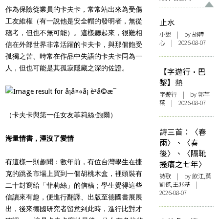
作為保險從業員的卡夫卡，常常站出來為受傷
止水
工友維權（有一說他是安全帽的發明者，無從
稽考，但也不無可能）。這樣聽起來，很難相
小說
| by 胡韡
心 | 2026-08-07
信在外部世界非常活躍的卡夫卡，與那個飽受
孤獨之苦、時常在作品中失語的卡夫卡同為一
人，但也可能是其孤寂隱藏之深的佐證。
【字遊行·巴
黎】熱
字遊行
| by 郭芊
葉 | 2026-08-07
（卡夫卡與第一任女友菲莉絲·鮑爾）
詩三首：〈春
海量情書，湮沒了愛情
雨〉、〈春
後〉、〈隔靴
有這樣一則趣聞：數年前，有位台灣學生在捷
搔癢之七年〉
克的跳蚤市場上買到一個胡桃木盒，裡頭裝有
詩歌
| by 飲江,莫
凱傑,王兆基 |
二十封寫給「菲莉絲」的信稿；學生覺得這些
2026-08-07
信讀來有趣，便進行翻譯、出版至德國書展展
出，後來德國研究者留意到此時，進行比對才