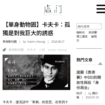
【單身動物園】卡夫卡：孤
獨是對我巨大的誘惑
蜘蛛俠
奧德賽
獨立書店
施南
生
單身動物園
| by
ksiem-cheung
| 2018-08-27
單身動物園
卡夫卡
小說
ksiem cheung
熱門文章
諾蘭《奧德
賽》中DEI的開
放性與反「身
份政治」
時評
| by
周丹
楓
| 2026-07-29
卡夫卡，捷克語中「寒鴉」的意思。在世四十