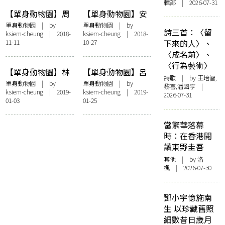
輯部 | 2026-07-31
【單身動物園】周
【單身動物園】安
夢蝶︰獨身也可是
徒生：單戀基因與
單身動物園
| by
單身動物園
| by
詩三首：〈留
ksiem-cheung
| 2018-
ksiem-cheung
| 2018-
情僧
悲傷童話
11-11
10-27
下來的人〉、
〈成名前〉、
〈行為藝術〉
【單身動物園】林
【單身動物園】呂
詩歌
| by 王培智,
逋：仙氣宅男無愛
碧城：生平可稱心
單身動物園
| by
單身動物園
| by
黎喜,潘國亨 |
ksiem-cheung
| 2019-
ksiem-cheung
| 2019-
書
的男人不多
2026-07-31
01-03
01-25
當繁華落幕
時：在香港閱
讀東野圭吾
其他
| by
洛
楓
| 2026-07-30
鄧小宇憶施南
生 以珍藏舊照
細數昔日歲月