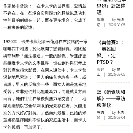
思辨」對談整
作家格非曾說：「在卡夫卡的世界裏，愛情並
理
不存在，在一些場合它與壓力的釋放以及功利
報導
| by 勞緯
性的目的糾纏在一起，而在更多場合，它成了
洛 | 2026-08-05
一種奢侈的記憶。」
《奧德賽》：
1920年，卡夫卡與記者米蓮娜在布拉格的一家
「英雄回
咖啡館中相遇，於此展開了戀愛關係。相比起
歸」，定
與菲利斯「無法接通」一般的關係，米蓮娜更
PTSD？
能接近卡夫卡的文學世界，也在創作與思考上
影評
| by 易
對其產生很大影響。在兩人通信中，卡夫卡曾
山 | 2026-08-05
深刻地思索道：「男人的痛苦也許多一些，或
者說，男人的反抗少一些，而女人總是無辜地
談《錯覺與和
受苦，並非她們對此無能為力，而是就某方面
解》──筆訪
而言，她們往往在最後與無力感交會了……地
嚴瀚欽
獄則繼續以它全然刺眼的光亮存在著。只能用
專訪
| by 李浩
別的方式好好對抗。」然而到最後，已婚的米
榮 | 2026-08-04
蓮娜仍選擇回到不愉快的家庭生活中，而卡夫
卡的孤獨一再加深了。