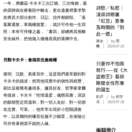
一年，弗蘭茲·卡夫卡三次訂婚、三次悔婚，最
詩慾／私慾：
終因肺病在療養院中離去，更在遺書裡要求摯
淺談詩歌裏
友將其大部分創作、日記、信件都銷毀。「落
「紅豆」意象
葉聚還散，寒鴉棲復驚」，或許可作他一生寫
及時間的「到
照：本有可停棲之處，「書寫」卻總將其推離
此一遊」
安全線外，把他拋入徹徹底底的孤獨中去。
其他
| by 雨
曦 | 2026-07-29
另類卡夫卡：會搞笑也會維權
只要你不怕我
就行——從《大
瘦弱、沉默、夙夜寫作，這是我們最常聽到對
盜歌王》看邱
卡夫卡的描述；然而他現實中的個性與經歷，
剛健女性形象
卻比這複雜有趣得多。據其好友、哲學家韋爾
的誕生
奇描述，卡夫卡「性情溫柔，儀態高雅，深諳
影評
| by 柯宇
涵 | 2026-07-28
的眼睛堅定而溫和，對一切人友好、對一切朋
友忠實、可靠。」他常常出現於小型朗誦會
中，以其獨特的嗓音征服不少聽眾，在保險公
司亦有著相當不錯的人緣。
編輯推介