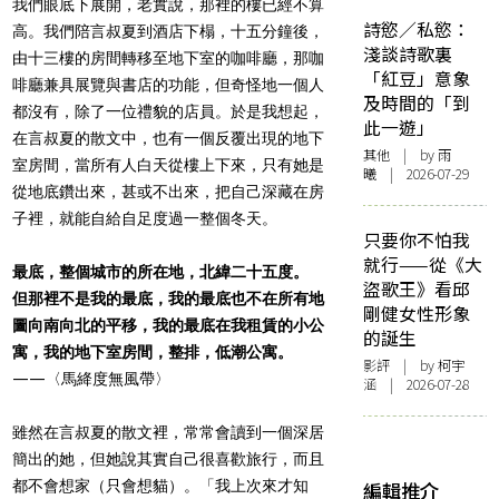
我們眼底下展開，老實說，那裡的樓已經不算
詩慾／私慾：
高。我們陪言叔夏到酒店下榻，十五分鐘後，
淺談詩歌裏
由十三樓的房間轉移至地下室的咖啡廳，那咖
「紅豆」意象
啡廳兼具展覽與書店的功能，但奇怪地一個人
及時間的「到
都沒有，除了一位禮貌的店員。於是我想起，
此一遊」
在言叔夏的散文中，也有一個反覆出現的地下
其他
| by 雨
室房間，當所有人白天從樓上下來，只有她是
曦 | 2026-07-29
從地底鑽出來，甚或不出來，把自己深藏在房
子裡，就能自給自足度過一整個冬天。
只要你不怕我
就行——從《大
最底，整個城市的所在地，北緯二十五度。
盜歌王》看邱
但那裡不是我的最底，我的最底也不在所有地
剛健女性形象
圖向南向北的平移，我的最底在我租賃的小公
的誕生
寓，我的地下室房間，整排，低潮公寓。
影評
| by 柯宇
——〈馬絳度無風帶〉
涵 | 2026-07-28
雖然在言叔夏的散文裡，常常會讀到一個深居
簡出的她，但她說其實自己很喜歡旅行，而且
都不會想家（只會想貓）。「我上次來才知
編輯推介