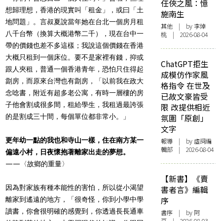
任俠之風：憶
想歸理想，香港的現實叫「租金」，或曰「土
施南生
地問題」。言叔夏說當年她在台北一個房月租
其他
| by 李焯
八千台幣（換算大概港幣二千），現在台中一
桃 | 2026-08-04
帶的價錢也差不多這樣；我說這個價錢在香港
大概只租到一個床位。要不是家裡有錢，抑或
ChatGPT拒生
跟人夾租，普通一個香港青年，恐怕只住得起
成模仿作家風
劏房，而原來台灣也有劏房，「以前我在政大
格指令 在世及
念唸書，附近有超多老公寓，有時一層樓的房
已故文豪皆受
子他會割成很多間，租給學生，我租過最誇張
限 改提供相近
的是割成三十間，每個單位都非常小。」
氛圍「原創」
文字
更年幼一點的我也和寺山一樣，住在南方某一
報導
| by 虛詞編
輯部 | 2026-08-04
偏遠小村，日夜懷抱著離家出走的夢想。
——〈故鄉的重量〉
【新書】《賣
因為對家族有種本能性的害怕，所以從小渴望
書者言》編輯
序
離家到遙遠的地方，「很奇怪，你到小學中學
讀書，你會很明確的感覺到，你透過長長通車
書序
| by 阿