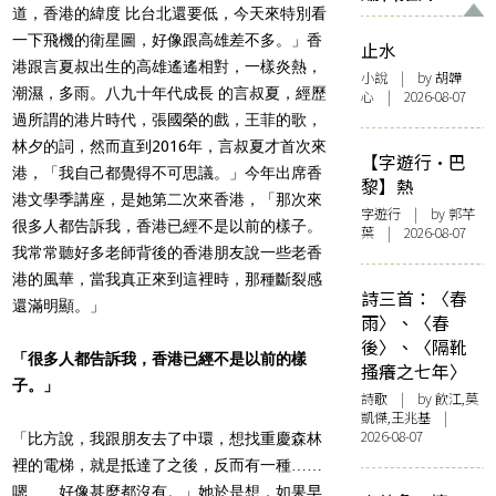
道，香港的緯度 比台北還要低，今天來特別看
一下飛機的衛星圖，好像跟高雄差不多。」香
止水
港跟言夏叔出生的高雄遙遙相對，一樣炎熱，
小說
| by 胡韡
潮濕，多雨。八九十年代成長 的言叔夏，經歷
心 | 2026-08-07
過所謂的港片時代，張國榮的戲，王菲的歌，
林夕的詞，然而直到2016年，言叔夏才首次來
【字遊行·巴
港，「我自己都覺得不可思議。」今年出席香
黎】熱
港文學季講座，是她第二次來香港，「那次來
字遊行
| by 郭芊
很多人都告訴我，香港已經不是以前的樣子。
葉 | 2026-08-07
我常常聽好多老師背後的香港朋友說一些老香
港的風華，當我真正來到這裡時，那種斷裂感
詩三首：〈春
還滿明顯。」
雨〉、〈春
後〉、〈隔靴
「很多人都告訴我，香港已經不是以前的樣
搔癢之七年〉
子。」
詩歌
| by 飲江,莫
凱傑,王兆基 |
2026-08-07
「比方說，我跟朋友去了中環，想找重慶森林
裡的電梯，就是抵達了之後，反而有一種……
嗯……好像甚麼都沒有。」她於是想，如果早