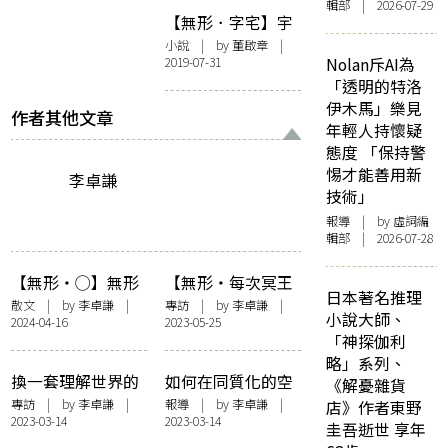
輯部 | 2026-07-29
【無形．字宅】宇
小說
| by 董啟章 |
2019-07-31
Nolan斥AI為
「透明的特洛
伊木馬」樂見
作者其他文章
年輕人持懷疑
態度 「保持警
惕才能善用新
李卓謙
技術」
報導
| by 虛詞編
輯部 | 2026-07-28
【無形・◯】無形
【無形・每次冥王
日本著名推理
易碎
星靠近的時分】體
散文
| by
李卓謙
|
專訪
| by
李卓謙
|
小說大師、
2024-04-16
2023-05-25
認餘生，預想救贖
「神探伽利
——訪問《崩末》
略」系列、
作者勞緯洛
換一套理解世界的
如何在同質化的空
《解憂雜貨
方法：訪問
間中尋找可能——
專訪
| by
李卓謙
|
報導
| by
李卓謙
|
店》作者東野
2023-03-14
2023-03-14
《Sample樣本》編
記駱頴佳「否定性
圭吾逝世 享年
輯部
的否定——韓炳哲