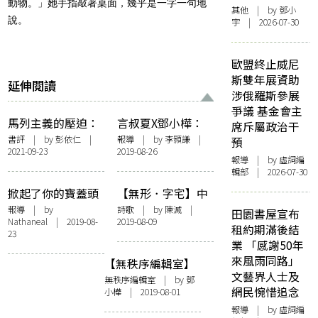
動物。」她手指敲著桌面，幾乎是一字一句地
其他
| by 鄧小
說。
宇 | 2026-07-30
歐盟終止威尼
斯雙年展資助
延伸閱讀
涉俄羅斯參展
爭議 基金會主
馬列主義的壓迫：
言叔夏X鄧小樺：
席斥屬政治干
評《壓迫與自由》
「孤獨 —— 空間／
書評
| by
彭依仁
|
報導
| by
李顥謙
|
預
2021-09-23
2019-08-26
性格」講座紀錄
報導
| by 虛詞編
輯部 | 2026-07-30
掀起了你的寶蓋頭
【無形．字宅】中
來︰「自宅字築」
老年大廈
報導
| by
詩歌
| by
陳滅
|
田園書屋宣布
Nathaneal | 2019-08-
2019-08-09
文學 X 視藝對話展
租約期滿後結
23
業 「感謝50年
來風雨同路」
【無秩序編輯室】
文藝界人士及
前置詞︰字宅的遠
無秩序編輯室
| by
鄧
網民惋惜追念
小樺
| 2019-08-01
颺
報導
| by 虛詞編