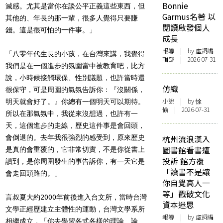
Bonnie
滅感。尤其是當你在談公平正義這些東西，但
Garmus名著 以
其他的、年長的那一輩，很多人覺得只要賺
閱讀啟發個人
錢。這是很可怕的一件事。」
成長
報導
| by 虛詞編
「八零年代生長的小孩，在台灣來講，我覺得
輯部 | 2026-07-31
我們是在一個進步的氛圍當中被教育吧，比方
說，小時候接觸環保、性別議題，也許當時還
仿織
很保守，可是周圍的氣氛告訴你：『沒關係，
小說
| by 悇
明天就會好了。』你總有一個明天可以期待。
愉 | 2026-07-31
所以在那氣氛中，我從來沒想過，也許有一
天，這個進步的走線，歷史這件事是會回頭，
會倒退的。去年我很強烈的感受到，原來歷史
杭州流浪漢入
圖書館看書遭
是真的會重覆的，它非常切實，不是你從書上
投訴 館方覆
讀到，是你周圍發生的事告訴你，有一天它是
「讀書不是讓
會走回頭路的。」
你自覺高人一
等」戳破文化
言叔夏大約2000年前後進入台文所，當時台灣
資本迷思
文學正經歷建立主體性的運動，台灣文學系所
報導
| by 虛詞編
相繼成立，「你去學習各式各樣的理論、論