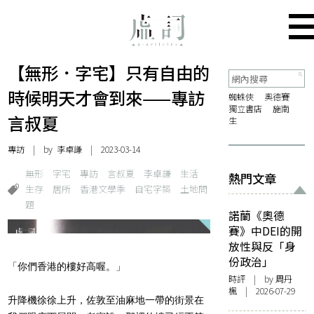
【無形．字宅】只有自由的
時候明天才會到來——專訪
蜘蛛俠
奧德賽
獨立書店
施南
言叔夏
生
專訪
| by
李卓謙
| 2023-03-14
無形
字宅
專訪
言叔夏
李卓謙
生活
熱門文章
生存
居所
香港文學季
自宅字築
土地問
題
諾蘭《奧德
賽》中DEI的開
放性與反「身
份政治」
「你們香港的樓好高喔。」
時評
| by
周丹
楓
| 2026-07-29
升降機徐徐上升，佐敦至油麻地一帶的街景在