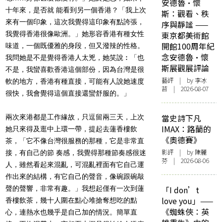
安德魯·懷
十年來，是否就 能看到另一個香港？「我上次
斯：觀看、秩
來有一個印象，這次我覺得這印象有點誇張，
序與靜謐 ——
我覺得香港很像歐洲。」她形容香港有種女性
東京都美術館
開館100周年紀
味道，一個既優雅的身段，但又潑辣的性格。
念安德魯·懷
我問她是不是覺得香港人太兇，她笑說︰「也
斯展觀展評論
不是，我蠻喜歡香港這個部份，因為台灣是很
藝評
| by 李冰
軟的地方，香港有種直接，可能有人說她速度
苔 | 2026-08-07
很快，我會覺得這個直接還蠻舒服的。」
當史詩下凡
兩次來港都是工作緣故，只逗留兩三天，上次
IMAX：路蘭的
她只來得及逛中上環一帶，提起去蓮香樓飲
《奧德賽》
茶，「它不像台灣很服務的那種，它是非常直
影評
| by 陳麗
接，有自己的節 奏感，我覺得那種節奏感很迷
芬 | 2026-08-06
人，雖然看起來混亂，可混亂裡面有它自己運
作出來的結構，有它自己的聲音，像碗跟碗敲
聲的聲響，非常有趣。」我想起僅有一次到蓮
「I don’t
love you」——
香樓飲茶，幾十人圍在點心堆搶奪想吃的點
《蜘蛛俠：英
心，連熱水也幾乎是自己加的情況。簡單直