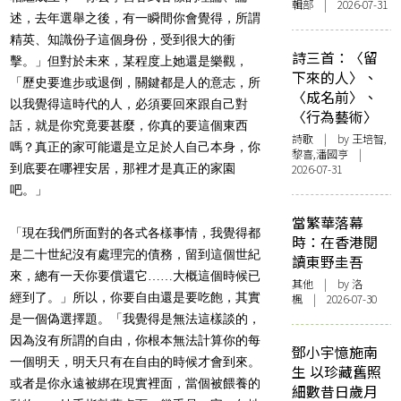
輯部 | 2026-07-31
述，去年選舉之後，有一瞬間你會覺得，所謂
精英、知識份子這個身份，受到很大的衝
詩三首：〈留
擊。」但對於未來，某程度上她還是樂觀，
下來的人〉、
「歷史要進步或退倒，關鍵都是人的意志，所
〈成名前〉、
以我覺得這時代的人，必須要回來跟自己對
〈行為藝術〉
話，就是你究竟要甚麼，你真的要這個東西
詩歌
| by 王培智,
嗎？真正的家可能還是立足於人自己本身，你
黎喜,潘國亨 |
到底要在哪裡安居，那裡才是真正的家園
2026-07-31
吧。」
當繁華落幕
「現在我們所面對的各式各樣事情，我覺得都
時：在香港閱
是二十世紀沒有處理完的債務，留到這個世紀
讀東野圭吾
來，總有一天你要償還它……大概這個時候已
其他
| by
洛
經到了。」所以，你要自由還是要吃飽，其實
楓
| 2026-07-30
是一個偽選擇題。「我覺得是無法這樣談的，
因為沒有所謂的自由，你根本無法計算你的每
鄧小宇憶施南
一個明天，明天只有在自由的時候才會到來。
生 以珍藏舊照
或者是你永遠被綁在現實裡面，當個被餵養的
細數昔日歲月