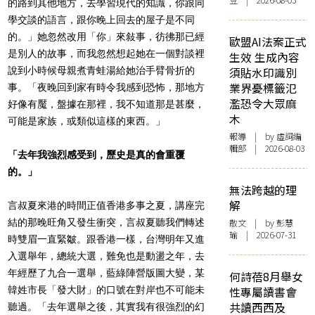
豆 | 2026-08-03
的路到其他地方，去學習現代的知識，你跟同
學交談的語言，跟你晚上回去的屋子是不同
的。」她忽然改用「你」來敍事，彷彿那已經
歐盟AI法案正式
是別人的故事，而我忽然想起她在一個對談裡
生效 生成內容
說到小時候母親煮青蛙湯給她治手臂骨折的
須貼水印識別
業界憂標籤氾
事。「夜晚回到家有時令我感到恐怖，那地方
濫恐令大眾麻
好像有魘，盤據在那裡，我不知道那是甚麼，
木
可能是家族，或類似這樣的東西。」
報導
| by 虛詞編
輯部 | 2026-08-03
「去年我強烈感受到，歷史是真的會重覆
的。」
無法跨越的理
解
言叔夏來港的時間正值香港多事之夏，講座完
結的那晚旺角又發生衝突，言叔夏聽我們轉述
散文
| by 彭慧
瑜 | 2026-07-31
時雙眉一直緊皺。跟香港一樣，台灣明年又進
入選舉年，總統大選，難免也是動盪之年，去
年經歷了九合一選舉，藍綠陣營版圖大變，某
何詩蓓8月舉女
韓姓市長「發大財」的口號在對岸也不可能未
性專屬讀書會
共讀西西及
聽過。「去年選舉之後，其實我有很強烈的幻