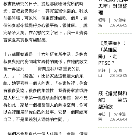
教書做研究的日子。提起那段唸研究所的時
思辨」對談整
光，言叔夏仍覺得︰「其實還蠻快樂的。我以
理
前很誇張，可以吃一個東西連續吃一個月，這
報導
| by 勞緯
洛 | 2026-08-05
個節奏感令我覺得身心很平衡，很健康。」說
完哈哈大笑。在沉鬱的文字底下，我一直覺得
言叔夏其實很有幽默感。
《奧德賽》：
「英雄回
十八歲開始獨居，十六年研究所生活，足夠言
歸」，定
叔夏與她的房間建立獨特的關係，在她的散文
PTSD？
裡一再提到——「房間是我非常重要的親
影評
| by 易
山 | 2026-08-05
人。」（〈袋蟲〉）比起家族這種龐大的系
統，她更喜歡一個人的家，「在家族裡，你會
有很多妥協，很多的集體性，我覺得家族或許
談《錯覺與和
是人所生下來第一個必須面對的集體；家不見
解》──筆訪
得如此，家是一個相當個人的劇場空間，你可
嚴瀚欽
以在裡面展開你自己的敍事。它是一個圍繞著
專訪
| by 李浩
榮 | 2026-08-04
自己，不是圍繞別人運轉的空間。」
「你們不會想自己一個人住嗎？」會啦，但理