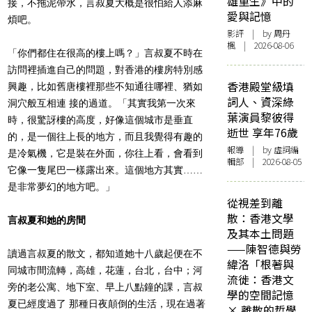
雄重生》中的
接，不拖泥帶水，言叔夏大概是很怕給人添麻
愛與記憶
煩吧。
影評
| by
周丹
楓
| 2026-08-06
「你們都住在很高的樓上嗎？」言叔夏不時在
訪問裡插進自己的問題，對香港的樓房特別感
香港殿堂級填
興趣，比如舊唐樓裡那些不知通往哪裡、猶如
詞人、資深綠
洞穴般互相連 接的過道。「其實我第一次來
葉演員黎彼得
時，很驚訝樓的高度，好像這個城市是垂直
逝世 享年76歲
的，是一個往上長的地方，而且我覺得有趣的
報導
| by 虛詞編
是冷氣機，它是裝在外面，你往上看，會看到
輯部 | 2026-08-05
它像一隻尾巴一樣露出來。這個地方其實……
是非常夢幻的地方吧。」
從視差到離
散：香港文學
言叔夏和她的房間
及其本土問題
——陳智德與勞
讀過言叔夏的散文，都知道她十八歲起便在不
緯洛「根著與
同城市間流轉，高雄，花蓮，台北，台中；河
流徙：香港文
旁的老公寓、地下室、早上八點鐘的課，言叔
學的空間記憶
夏已經度過了 那種日夜顛倒的生活，現在過著
× 離散的哲學