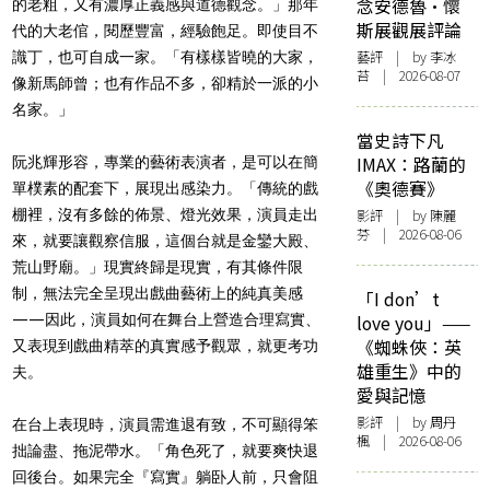
念安德魯·懷
的老粗，又有濃厚正義感與道德觀念。」那年
斯展觀展評論
代的大老倌，閱歷豐富，經驗飽足。即使目不
藝評
| by 李冰
識丁，也可自成一家。「有樣樣皆曉的大家，
苔 | 2026-08-07
像新馬師曾；也有作品不多，卻精於一派的小
名家。」
當史詩下凡
IMAX：路蘭的
阮兆輝形容，專業的藝術表演者，是可以在簡
《奧德賽》
單樸素的配套下，展現出感染力。「傳統的戲
棚裡，沒有多餘的佈景、燈光效果，演員走出
影評
| by 陳麗
芬 | 2026-08-06
來，就要讓觀察信服，這個台就是金鑾大殿、
荒山野廟。」現實終歸是現實，有其條件限
制，無法完全呈現出戲曲藝術上的純真美感
「I don’t
——因此，演員如何在舞台上營造合理寫實、
love you」——
《蜘蛛俠：英
又表現到戲曲精萃的真實感予觀眾，就更考功
雄重生》中的
夫。
愛與記憶
影評
| by
周丹
在台上表現時，演員需進退有致，不可顯得笨
楓
| 2026-08-06
拙論盡、拖泥帶水。「角色死了，就要爽快退
回後台。如果完全『寫實』躺卧人前，只會阻