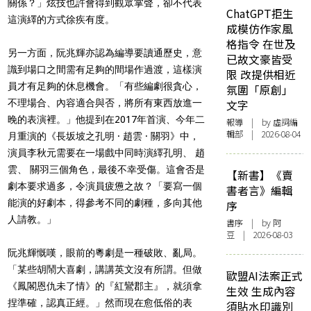
關係？」炫技也許會得到觀眾掌聲，卻不代表
ChatGPT拒生
這演繹的方式徐疾有度。
成模仿作家風
格指令 在世及
另一方面，阮兆輝亦認為編導要讀通歷史，意
已故文豪皆受
識到場口之間需有足夠的間場作過渡，這樣演
限 改提供相近
員才有足夠的休息機會。「有些編劇很貪心，
氛圍「原創」
不理場合、內容適合與否，將所有東西放進一
文字
晚的表演裡。」他提到在2017年首演、今年二
報導
| by 虛詞編
輯部 | 2026-08-04
月重演的《長坂坡之孔明 · 趙雲 · 關羽》中，
演員李秋元需要在一場戲中同時演繹孔明、 趙
雲、 關羽三個角色，最後不幸受傷。這會否是
【新書】《賣
劇本要求過多，令演員疲憊之故？「要寫一個
書者言》編輯
能演的好劇本，得參考不同的劇種，多向其他
序
人請教。」
書序
| by 阿
豆 | 2026-08-03
阮兆輝慨嘆，眼前的粵劇是一種破敗、亂局。
「某些胡鬧大喜劇，講講英文沒有所謂。但做
歐盟AI法案正式
《鳳閣恩仇未了情》的『紅鸞郡主』，就須拿
生效 生成內容
捏準確，認真正經。」然而現在愈低俗的表
須貼水印識別