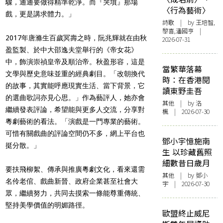
驟，通通要做得精準乾淨。而『哭墳』那場
〈行為藝術〉
戲，更是講求體力。」
詩歌
| by 王培智,
黎喜,潘國亨 |
2017年唐滌生百歲冥壽之時，阮兆輝就在由秋
2026-07-31
盈監製、於中大邵逸夫堂舉行的《帝女花》
中，飾演崇禎皇帝及順治帝。秋盈形容，這是
當繁華落幕
文學與歷史意味並重的經典劇目。「改朝換代
時：在香港閱
的故事，其實能呼應現實生活、當下背景，它
讀東野圭吾
的選曲歌詞亦見心思。」作為藝評人，她亦會
其他
| by
洛
繼續發表評論，希望能與更多人交流，分享對
楓
| 2026-07-30
粵劇藝術的看法。「演戲是一門專業的藝術。
可惜有關戲曲的評論空間仍不多，網上平台也
鄧小宇憶施南
挺分散。」
生 以珍藏舊照
細數昔日歲月
要扶飛柳絮、傳承與推廣粵劇文化，看來還需
其他
| by 鄧小
名伶老倌、戲曲新晉、政府企業甚至社會大
宇 | 2026-07-30
眾，繼續努力，共同去摸索一條能尊重傳統、
堅持美學價值的明媚路徑。
歐盟終止威尼