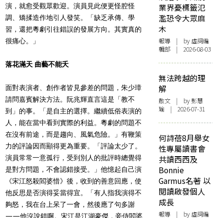
演，就愈受觀眾歡迎。演員見此便更怪腔怪
業界憂標籤氾
濫恐令大眾麻
調、矯揉造作地引人發笑。「缺乏承傳、學
木
習，還把粵劇引往錯誤的發展方向。其實真的
報導
| by 虛詞編
很痛心。」
輯部 | 2026-08-03
落花滿天 曲藝不能夭
無法跨越的理
解
面對表演者、創作者皆見參差的問題，朱少璋
請問嘉賓解決方法。阮兆輝直言這是「教不
散文
| by 彭慧
瑜 | 2026-07-31
到」的事。「是自主的選擇。繼續低俗表演的
人，能在當中看到實際的利益。粵劇的問題不
在沒有前途，而是趨向、風氣危險。」有鞭策
何詩蓓8月舉女
力的評論因而顯得更為重要。「評論太少了。
性專屬讀書會
演員常常一意孤行，受到別人的批評時總覺得
共讀西西及
Bonnie
是對方問題，不會認錯接受。」他憶起自己演
Garmus名著 以
《宋江怒殺閻婆惜》後，收到的善意回應，使
閱讀啟發個人
他反思是否演得妥當得宜。「有人指我演得不
成長
夠怒，我在台上呆了一會，然後應了句多謝
報導
| by 虛詞編
——他沒說錯啊。宋江是江湖豪傑，妾侍閻婆