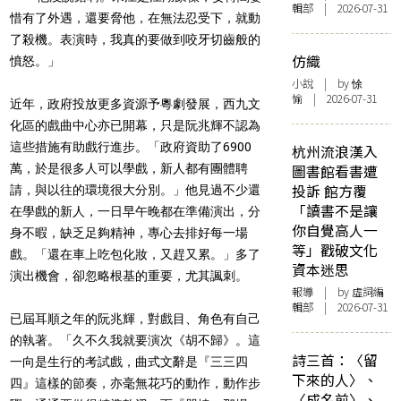
輯部 | 2026-07-31
惜有了外遇，還要脅他，在無法忍受下，就動
了殺機。表演時，我真的要做到咬牙切齒般的
仿織
憤怒。」
小說
| by 悇
愉 | 2026-07-31
近年，政府投放更多資源予粵劇發展，西九文
化區的戲曲中心亦已開幕，只是阮兆輝不認為
這些措施有助戲行進步。「政府資助了6900
杭州流浪漢入
萬，於是很多人可以學戲，新人都有團體聘
圖書館看書遭
投訴 館方覆
請，與以往的環境很大分別。」他見過不少還
「讀書不是讓
在學戲的新人，一日早午晚都在準備演出，分
你自覺高人一
身不暇，缺乏足夠精神，專心去排好每一場
等」戳破文化
戲。「還在車上吃包化妝，又趕又累。」多了
資本迷思
演出機會，卻忽略根基的重要，尤其諷刺。
報導
| by 虛詞編
輯部 | 2026-07-31
已屆耳順之年的阮兆輝，對戲目、角色有自己
的執著。「久不久我就要演次《胡不歸》。這
詩三首：〈留
一向是生行的考試戲，曲式文辭是『三三四
下來的人〉、
四』這樣的節奏，亦毫無花巧的動作，動作步
〈成名前〉、