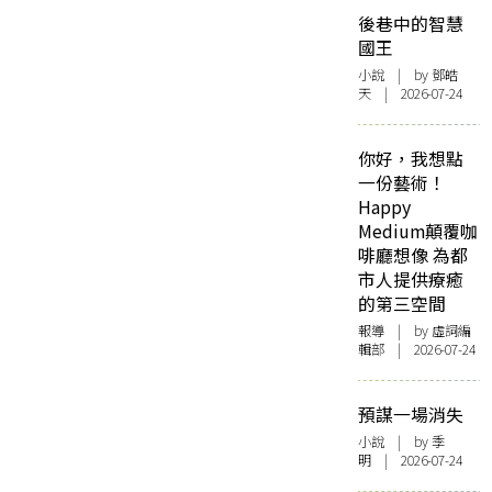
後巷中的智慧
國王
小說
| by 鄧皓
天 | 2026-07-24
你好，我想點
一份藝術！
Happy
Medium顛覆咖
啡廳想像 為都
市人提供療癒
的第三空間
報導
| by 虛詞編
輯部 | 2026-07-24
預謀一場消失
小說
| by 季
明 | 2026-07-24