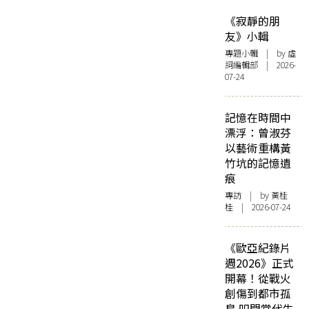
《寂靜的朋
友》小輯
專題小輯
| by 虛
詞編輯部 | 2026-
07-24
記憶在時間中
漂浮：曾淑芬
以藝術重構黃
竹坑的記憶遺
痕
專訪
| by 黃桂
桂 | 2026-07-24
《歐亞紀錄片
週2026》正式
開幕！從戰火
創傷到都市孤
島 叩問當代生