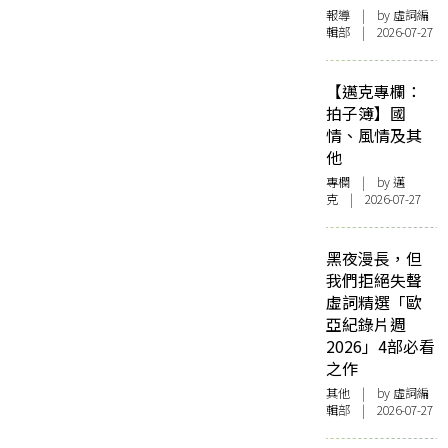
報導
| by 虛詞編
輯部 | 2026-07-27
【邁克專欄：
拍子簿】國
情、風情及其
他
專欄
| by
邁
克
| 2026-07-27
黑夜漫長，但
我們拒絕失聲
虛詞精選「歐
亞紀錄片週
2026」4部必看
之作
其他
| by 虛詞編
輯部 | 2026-07-27