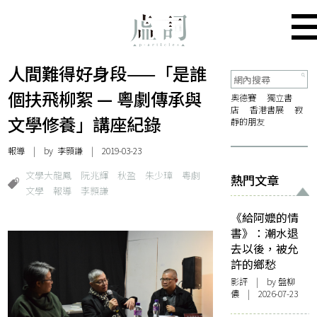
人間難得好身段——「是誰
個扶飛柳絮 — 粵劇傳承與
奧德賽
獨立書
店
香港書展
寂
文學修養」講座紀錄
靜的朋友
報導
| by
李顥謙
| 2019-03-23
文學大龍鳳
阮兆輝
秋盈
朱少璋
粵劇
熱門文章
文學
報導
李顥謙
《給阿嬤的情
書》：潮水退
去以後，被允
許的鄉愁
影評
| by 盤柳
儂 | 2026-07-23