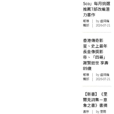
Sco」每月挑選
推薦7部改編潛
力書作
報導
| by 虛詞編
輯部 | 2026-07-21
香港傳奇影
星、史上最年
長金像獎影
帝、「四哥」
謝賢逝世 享壽
89歲
報導
| by 虛詞編
輯部 | 2026-07-21
【新書】《里
爾克詩集－意
象之書》書摘
書序
| by 里爾