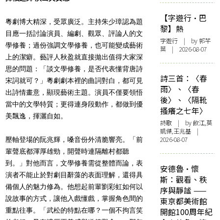
【字遊行·巴
粵劇博大精深，受眾廣泛。主持朱少璋認為題
黎】熱
目應一括討論演員、編劇、觀眾、評論人的文
字遊行
| by 郭芊
學修養；過份強調文學修養，也可能變成藝術
葉 | 2026-08-07
上的潔癖。藝評人秋盈就直接拋出值得大家深
思的問題：「談文學修養，是否代表懂背唐詩
詩三首：〈春
宋詞就可？」粵劇劇本裡的曲詞對白，都可見
雨〉、〈春
出詩情畫意，顯現藝術主題。演員不僅要領悟
後〉、〈隔靴
當中的文學特質；更得連身段動作，都做到優
搔癢之七年〉
美飄逸，揮灑自如。
詩歌
| by 飲江,莫
凱傑,王兆基 |
2026-08-07
壓軸登場的阮兆輝，嗓音份外清脆響亮。「前
輩聲底都渾厚雄勁，開聲時連隔離村都聽
到。」對他而言，文學修養需從整體而論，表
安德魯·懷
演者不能止於對劇目辭藻的表面理解，還得具
斯：觀看、秩
備個人的魅力修為。他想起前輩劉彩
虹
如何以
序與靜謐 ——
說故事的方式，讓他入戲懂戲，掌握角色間的
東京都美術館
重點往事。「武松的特點在哪？一個不拘言笑
開館100周年紀