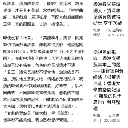
香港殿堂級填
礙故事、演員的發展。」能夠行雲流水、飄逸
詞人、資深綠
倜儻，才是具有美感、水準的演出。「輕輕曲
葉演員黎彼得
腳，頂起戲服，展現弧度，再配合戲服腰間的
逝世 享年76歲
玉帶，真的跟國畫、古詩一樣優美。」
報導
| by 虛詞編
輯部 | 2026-08-05
即使已有「神童」、「萬能泰斗」美譽，阮兆
輝仍得面對新故事、難劇本得挑戰。他談起剛
從視差到離
剛於2月公演，由胡國賢編劇的《孔子之周游列
散：香港文學
國》。在劇中演孔子的他，形容這個劇目的情
及其本土問題
節幾乎沒有衝突，角色純粹
長期懷才不遇
：
——陳智德與勞
「君王、諸侯長期都不理會他，遊說總是不
緯洛「根著與
遂。所以他是悲劇人物，情緒必定很壓抑，我
流徙：香港文
演的時候要不停唉唉唉嘆氣。好辛苦。」以不
學的空間記憶
同曲式、不同韻腳去重覆孤獨、悲劇的主題，
× 離散的哲學
本已講求演員的記性。但此劇給予阮兆輝的最
思辨」對談整
大考驗，還數要以粵劇方式誦讀《論語》。
理
「套劇的賣點是『睇大戲，學《論語》』，一
報導
| by 勞緯
個字都不能夠錯。我自己都覺得緊張。」
洛 | 2026-08-05