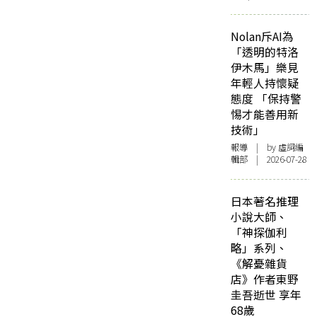
Nolan斥AI為
「透明的特洛
伊木馬」樂見
年輕人持懷疑
態度 「保持警
惕才能善用新
技術」
報導
| by 虛詞編
輯部 | 2026-07-28
日本著名推理
小說大師、
「神探伽利
略」系列、
《解憂雜貨
店》作者東野
圭吾逝世 享年
68歲