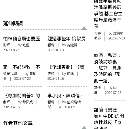
斯雙年展資助
涉俄羅斯參展
爭議 基金會主
席斥屬政治干
延伸閱讀
預
報導
| by 虛詞編
怕神仙眷屬也要歷
經過那些年 恰似長
輯部 | 2026-07-30
興亡：電影《李後
流細水優雅——
影評
| by 戴侶 |
報導
| by
曾繼賢
|
2023-08-23
2023-10-03
主》觀後感
「八和的華麗轉
詩慾／私慾：
身：傳統品牌的現
淺談詩歌裏
代化」講座紀錄
家，不必說教，不
【佬訊專欄】《粵
「紅豆」意象
要堆砌︰「字立門
劇特朗普》可以一
如是我聞
| by
黃柏
專欄
| by
佬訊
|
及時間的「到
熹
| 2019-07-03
2019-04-16
戶」徵文比賽中學
戰
此一遊」
組評審紀錄
其他
| by 雨
曦 | 2026-07-29
《粵劇特朗普》的
李小良、譚穎倫、
倒置
黃鈺螢：「男怕夜
劇評
| by 黎國威 |
報導
| by 虛詞編輯
2019-04-16
部 | 2019-04-05
奔，女怕思凡——
諾蘭《奧德
戲曲中的性／別」
賽》中DEI的開
講座紀錄
放性與反「身
作者其他文章
份政治」