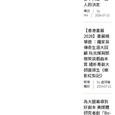
人的決定
專訪
| by
Hei | 2026-07-22
【香港書展
2026】書展精
華遊 ：羅家英
傳奇生涯大回
顧 阮兆輝與鄧
樹榮談戲曲本
質 細析粵劇大
師唐滌生《蝶
影紅梨記》
報導
| by 虛詞編
輯部 | 2026-07-21
為大銀幕尋到
好劇本 美媒體
研究者創「Bo-