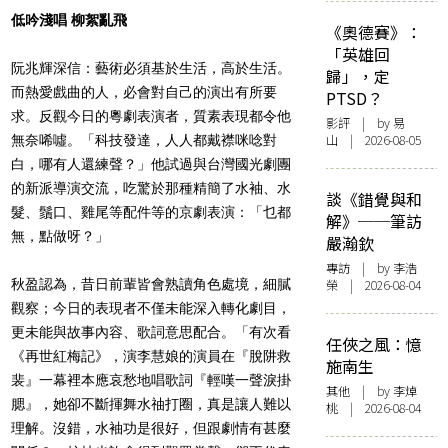
低吟淺唱 柳絮亂飛
《奧德賽》：
「英雄回
阮兆輝深信：藝術必須基於生活，高於生活。
歸」，定
而熱愛戲曲的人，必會對自己的演出有所要
PTSD？
求。反觀今日的粵劇表演者，質素表現都令他
影評
| by 易
山 | 2026-08-05
無奈唏噓。「科技發達，人人都戴襟咪唸對
白，哪有人還練聲？」他試過與台灣國光劇團
的新派導演交流，吃驚於那種精簡了水袖、水
談《錯覺與和
髮、鬚口、雞尾等配件等的京劇表演：「乜都
解》──筆訪
無，點做呀？」
嚴瀚欽
專訪
| by 李浩
秋盈認為，昔日前輩皆會熟讀角色處境，細膩
榮 | 2026-08-04
觀察；今日的表現者不僅未能深入轉化劇目，
更未能與故事內容、歌詞意思配合。「有次看
任俠之風：憶
《再世紅梅記》，演李慧娘的演員在『脫阱救
施南生
裴』一幕裡本應哀愁地唱歌詞『輕嘆一聲淚掛
其他
| by 李焯
腮』，她卻不斷揮舞水䄂打圈，真是讓人難以
桃 | 2026-08-04
理解。沒錯，水袖功是很好，但跟劇情有甚麼