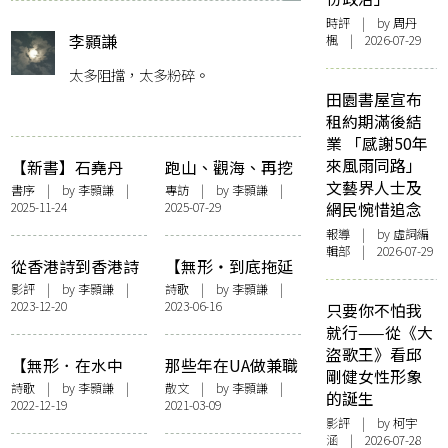
時評
| by
周丹
李顥謙
楓
| 2026-07-29
太多阻擋，太多粉碎。
田園書屋宣布
租約期滿後結
業 「感謝50年
來風雨同路」
【新書】石堯丹
跑山、觀海、再挖
文藝界人士及
《極樂海》李顥謙
掘——專訪詩人孔
書序
| by
李顥謙
|
專訪
| by
李顥謙
|
2025-11-24
2025-07-29
網民惋惜追念
序——〈浪蕩傳
銘隆：「我希望將
統，放逐未來〉
來仍有回聲。」
報導
| by 虛詞編
輯部 | 2026-07-29
從香港詩到香港詩
【無形・到底拖延
人，祛魅的觸動
過甚麼事】拖
影評
| by
李顥謙
|
詩歌
| by
李顥謙
|
2023-12-20
2023-06-16
——談許鞍華
只要你不怕我
《詩》
就行——從《大
盜歌王》看邱
【無形．在水中
那些年在UA做兼職
剛健女性形象
央】鳥島
的日子
詩歌
| by
李顥謙
|
散文
| by
李顥謙
|
的誕生
2022-12-19
2021-03-09
影評
| by 柯宇
涵 | 2026-07-28