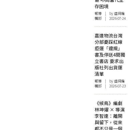
存困境
報導
| by 虛詞編
輯部 | 2026-07-24
嘉達物流台灣
分部憂踩紅線
拒運「違規」
書及停送4間獨
立書店 要求出
版社列出貨運
清單
報導
| by 虛詞編
輯部 | 2026-07-23
《候鳥》編劇
林坤燿 × 導演
李智達：離開
與留下，從來
都不只是一個