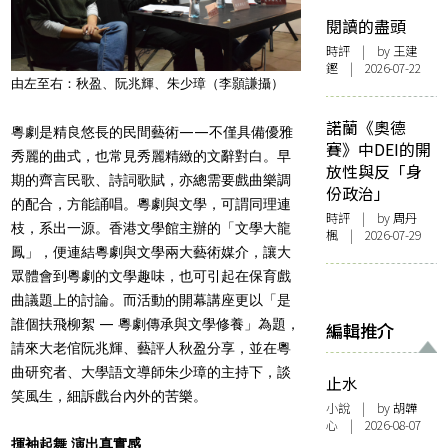
閱讀的盡頭
時評
| by 王建
鏗 | 2026-07-22
由左至右：秋盈、阮兆輝、朱少璋（李顥謙攝）
諾蘭《奧德
粵劇是精良悠長的民間藝術——不僅具備優雅
賽》中DEI的開
秀麗的曲式，也常見秀麗精緻的文辭對白。早
放性與反「身
期的齊言民歌、詩詞歌賦，亦總需要戲曲樂調
份政治」
的配合，方能誦唱。粵劇與文學，可謂同理連
時評
| by
周丹
枝，系出一源。香港文學館主辦的「文學大龍
楓
| 2026-07-29
鳳」，便連結粵劇與文學兩大藝術媒介，讓大
眾體會到粵劇的文學趣味，也可引起在保育戲
曲議題上的討論。而活動的開幕講座更以「是
誰個扶飛柳絮 — 粵劇傳承與文學修養」為題，
編輯推介
請來大老倌阮兆輝、藝評人秋盈分享，並在粵
曲研究者、大學語文導師朱少璋的主持下，談
止水
笑風生，細訴戲台內外的苦樂。
小說
| by 胡韡
心 | 2026-08-07
揮袖起舞 演出真實感