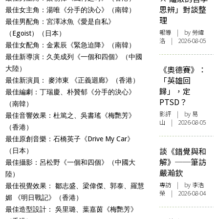
思辨」對談整
最佳女主角：湯唯《分手的決心》（南韓）
理
最佳男配角：宮澤冰魚《愛是自私》
報導
| by 勞緯
（Egoist）（日本）
洛 | 2026-08-05
最佳女配角：金素辰《緊急迫降》（南韓）
最佳新導演：久美成列《一個和四個》（中國
《奧德賽》：
大陸）
「英雄回
最佳新演員： 麥沛東 《正義迴廊》（香港）
歸」，定
最佳編劇：丁瑞慶、朴贊郁《分手的決心》
PTSD？
（南韓）
影評
| by 易
最佳音響效果：杜篤之、吳書瑤《梅艷芳》
山 | 2026-08-05
（香港）
最佳原創音樂：石橋英子《Drive My Car》
談《錯覺與和
（日本）
解》──筆訪
最佳攝影：呂松野《一個和四個》（中國大
嚴瀚欽
陸）
專訪
| by 李浩
最佳視覺效果： 鄒志盛、梁偉傑、郭泰、羅慧
榮 | 2026-08-04
媚 《明日戰記》（香港）
最佳造型設計： 吳里璐、葉嘉茵《梅艷芳》