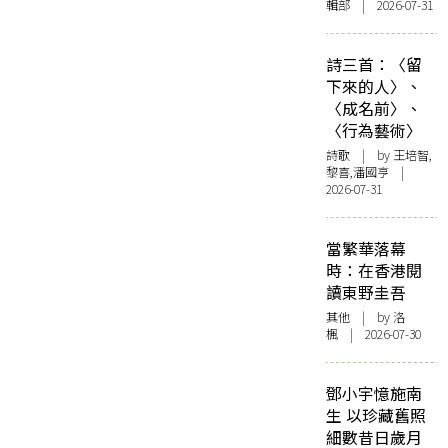
輯部 | 2026-07-31
詩三首：〈留
下來的人〉、
〈成名前〉、
〈行為藝術〉
詩歌
| by 王培智,
黎喜,潘國亨 |
2026-07-31
當繁華落幕
時：在香港閱
讀東野圭吾
其他
| by
洛
楓
| 2026-07-30
鄧小宇憶施南
生 以珍藏舊照
細數昔日歲月