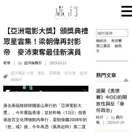
【亞洲電影大獎】頒獎典禮
眾星雲集！梁朝偉再封影
蜘蛛俠
奧德賽
獨立書店
施南
帝 麥沛東奪最佳新演員
生
報導
| by 虛詞編輯部 | 2023-03-13
亞洲電影大獎
電影
梁朝偉
麥沛東
虛詞
熱門文章
編輯部
諾蘭《奧德
賽》中DEI的開
放性與反「身
過去兩屆移師韓國釜山舉行的「亞洲電影大
份政治」
獎」，今年重臨香港，並於昨晚（12日）假香
時評
| by
周丹
港故宮文化博物館內舉行，梁朝偉繼2008年的
楓
| 2026-07-29
《色，戒》後，今年再憑《風再起時》第二度