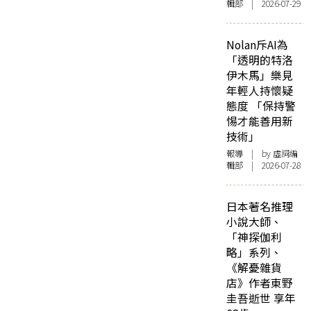
輯部 | 2026-07-29
Nolan斥AI為
「透明的特洛
伊木馬」樂見
年輕人持懷疑
態度 「保持警
惕才能善用新
技術」
報導
| by 虛詞編
輯部 | 2026-07-28
日本著名推理
小說大師、
「神探伽利
略」系列、
《解憂雜貨
店》作者東野
圭吾逝世 享年