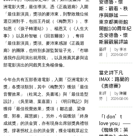
安德魯·懷
洲電影大獎」最佳導演。憑《正義迴廊》入圍
斯：觀看、秩
「最佳新演員」獎項的麥沛東，則擊敗幾位候
序與靜謐 ——
東京都美術館
選亞洲對手，包括王丹妮（《梅艷芳》）、李
開館100周年紀
知恩（《孩子轉運站》）、楊恩又（《人生大
念安德魯·懷
事》）以及朴智敏（《回首爾後》），奪得
斯展觀展評論
「最佳新演員」獎項。麥沛東感謝《正義迴
藝評
| by 李冰
廊》的團隊，也特別多謝監製翁子光，「冇睇
苔 | 2026-08-07
過我作品同演出就用我」，以及推薦其參與這
部電影演出的同戲男主角楊偉倫。
當史詩下凡
IMAX：路蘭的
今年合共有五部香港電影，入圍「亞洲電影大
《奧德賽》
獎」各獎項類別，其中《梅艷芳》獲頒「最佳
影評
| by 陳麗
音響效果」（杜篤之、吳書瑤）與「最佳造型
芬 | 2026-08-06
設計」（吳里璐、葉嘉茵）；《明日戰記》則
獲得「最佳視覺效果」獎項（ 鄒志盛、梁偉
「I don’t
傑、郭泰、羅慧媚）。另外，今屆獲頒「終身
love you」——
成就獎」的洪金寶，亦有現身出席頒獎典禮領
《蜘蛛俠：英
獎。撐著拐杖上台的洪金寶，獲全場觀眾起立