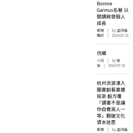
Bonnie
Garmus名著 以
閱讀啟發個人
成長
報導
| by 虛詞編
輯部 | 2026-07-31
仿織
小說
| by 悇
愉 | 2026-07-31
杭州流浪漢入
圖書館看書遭
投訴 館方覆
「讀書不是讓
你自覺高人一
等」戳破文化
資本迷思
報導
| by 虛詞編