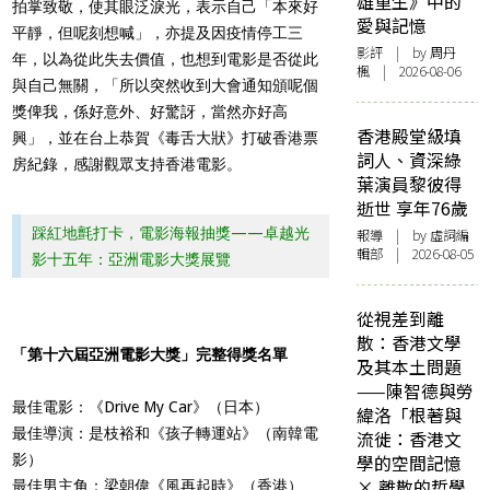
雄重生》中的
拍掌致敬，使其眼泛淚光，表示自己「本來好
愛與記憶
平靜，但呢刻想喊」，亦提及因疫情停工三
影評
| by
周丹
年，以為從此失去價值，也想到電影是否從此
楓
| 2026-08-06
與自己無關，「所以突然收到大會通知頒呢個
獎俾我，係好意外、好驚訝，當然亦好高
香港殿堂級填
興」，並在台上恭賀《毒舌大狀》打破香港票
詞人、資深綠
房紀錄，感謝觀眾支持香港電影。
葉演員黎彼得
逝世 享年76歲
踩紅地氈打卡，電影海報抽獎——卓越光
報導
| by 虛詞編
輯部 | 2026-08-05
影十五年：亞洲電影大獎展覽
從視差到離
散：香港文學
「第十六屆亞洲電影大獎」完整得獎名單
及其本土問題
——陳智德與勞
最佳電影：《Drive My Car》（日本）
緯洛「根著與
最佳導演：是枝裕和《孩子轉運站》（南韓電
流徙：香港文
影）
學的空間記憶
× 離散的哲學
最佳男主角：梁朝偉《風再起時》（香港）