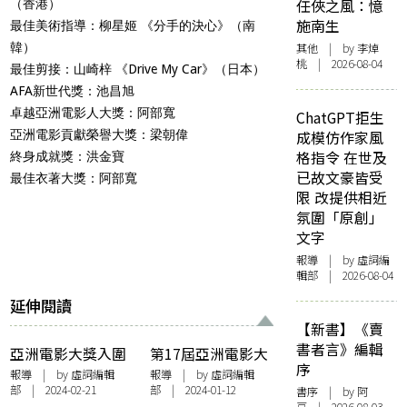
任俠之風：憶
（香港）
施南生
最佳美術指導：柳星姬 《分手的決心》（南
韓）
其他
| by 李焯
桃 | 2026-08-04
最佳剪接：山崎梓 《Drive My Car》（日本）
AFA新世代獎：池昌旭
卓越亞洲電影人大獎：阿部寬
ChatGPT拒生
亞洲電影貢獻榮譽大獎：梁朝偉
成模仿作家風
格指令 在世及
終身成就獎：洪金寶
已故文豪皆受
最佳衣著大獎：阿部寬
限 改提供相近
氛圍「原創」
文字
報導
| by 虛詞編
輯部 | 2026-08-04
延伸閱讀
【新書】《賣
書者言》編輯
亞洲電影大獎入圍
第17屆亞洲電影大
序
電影精選放映 黑沢
獎入圍名單出爐 梁
報導
| by 虛詞編輯
報導
| by 虛詞編輯
部 | 2024-02-21
部 | 2024-01-12
清、是枝裕和、坂
朝偉硬撼吳慷仁役
書序
| by 阿