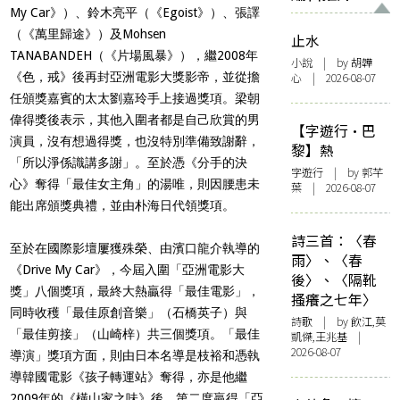
My Car》）、鈴木亮平（《Egoist》）、張譯
（《萬里歸途》）及Mohsen
止水
TANABANDEH（《片場風暴》），繼2008年
小說
| by 胡韡
《色，戒》後再封亞洲電影大獎影帝，並從擔
心 | 2026-08-07
任頒獎嘉賓的太太劉嘉玲手上接過獎項。梁朝
偉得獎後表示，其他入圍者都是自己欣賞的男
【字遊行·巴
演員，沒有想過得獎，也沒特別準備致謝辭，
黎】熱
「所以淨係識講多謝」。至於憑《分手的決
字遊行
| by 郭芊
心》奪得「最佳女主角」的湯唯，則因腰患未
葉 | 2026-08-07
能出席頒獎典禮，並由朴海日代領獎項。
詩三首：〈春
至於在國際影壇屢獲殊榮、由濱口龍介執導的
雨〉、〈春
《Drive My Car》，今屆入圍「亞洲電影大
後〉、〈隔靴
獎」八個獎項，最終大熱贏得「最佳電影」，
搔癢之七年〉
同時收穫「最佳原創音樂」（石橋英子）與
詩歌
| by 飲江,莫
「最佳剪接」（山崎梓）共三個獎項。「最佳
凱傑,王兆基 |
2026-08-07
導演」獎項方面，則由日本名導是枝裕和憑執
導韓國電影《孩子轉運站》奪得，亦是他繼
2009年的《橫山家之味》後，第二度贏得「亞