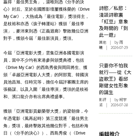
贏得「最佳男主角」，湯唯則憑《分手的決
詩慾／私慾：
心》封后。至於在國際影壇屢獲殊榮的《Drive
淺談詩歌裏
My Car》，大熱成為「最佳電影」獎項得主，
「紅豆」意象
是枝裕和亦憑《孩子轉運站》獲頒「最佳導
及時間的「到
演」，麥沛東則憑《正義迴廊》擊敗幾位亞洲
此一遊」
對手，獲頒今屆「最佳新演員」獎項。
其他
| by 雨
曦 | 2026-07-29
今屆「亞洲電影大獎」雲集亞洲各國電影演
員，當中不少均有來港參與頒獎典禮，包括
只要你不怕我
《Drive My Car》的西島秀俊與岡田將生、獲
就行——從《大
頒「卓越亞洲電影人大獎」的阿部寬、韓國演
盜歌王》看邱
員池昌旭、任時完等，擔任今屆評審團主席的
剛健女性形象
張藝謀、以及入圍「最佳導演」獎項的是枝裕
的誕生
和、濱口龍介亦有出席典禮盛事。
影評
| by 柯宇
涵 | 2026-07-28
獲頒「亞洲電影貢獻榮譽大獎」的梁朝偉，今
年憑電影《風再起時》第三度競逐「最佳男主
角」獎項，最終擊敗其他幾位對手，包括朴海
編輯推介
日（《分手的決心》）、西島秀俊（《Drive