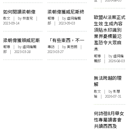
豆 | 2026-08-03
元裕二來港分享創
所廣司角逐影帝
作歷程
如何閱讀梁朝偉
梁朝偉獲威尼斯終
歐盟AI法案正式
身成就金獅獎鮮有
散文
| by
林喜兒
|
報導
| by 虛詞編輯
生效 生成內容
2023-09-14
部 | 2023-09-03
落淚 李安頒獎辭形
須貼水印識別
容其為「導演的夢
業界憂標籤氾
想」
梁朝偉獲頒威尼斯
「有些東西，不一
濫恐令大眾麻
影展終身成就獎 成
定透過語言去感
報導
| by 虛詞編輯
專訪
| by
黃思朗
|
木
部 | 2023-03-28
2023-03-27
為首位獲此殊榮的
受」——專訪宋芸
報導
| by 虛詞編
亞洲演員
樺
輯部 | 2026-08-03
無法跨越的理
解
散文
| by 彭慧
瑜 | 2026-07-31
何詩蓓8月舉女
性專屬讀書會
共讀西西及