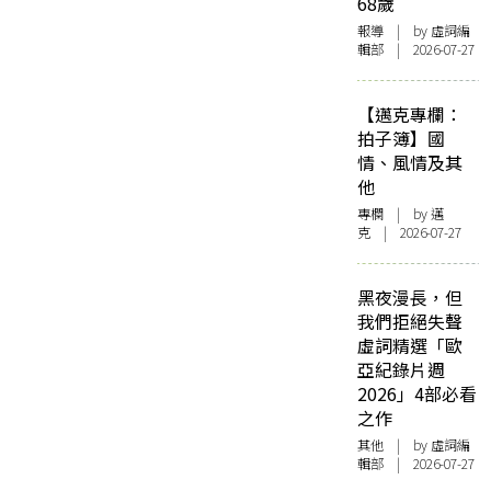
68歲
報導
| by 虛詞編
輯部 | 2026-07-27
【邁克專欄：
拍子簿】國
情、風情及其
他
專欄
| by
邁
克
| 2026-07-27
黑夜漫長，但
我們拒絕失聲
虛詞精選「歐
亞紀錄片週
2026」4部必看
之作
其他
| by 虛詞編
輯部 | 2026-07-27