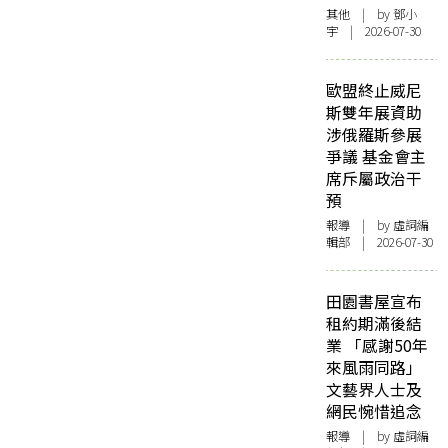
其他
| by 鄧小
宇 | 2026-07-30
歐盟終止威尼
斯雙年展資助
涉俄羅斯參展
爭議 基金會主
席斥屬政治干
預
報導
| by 虛詞編
輯部 | 2026-07-30
田園書屋宣布
租約期滿後結
業 「感謝50年
來風雨同路」
文藝界人士及
網民惋惜追念
報導
| by 虛詞編