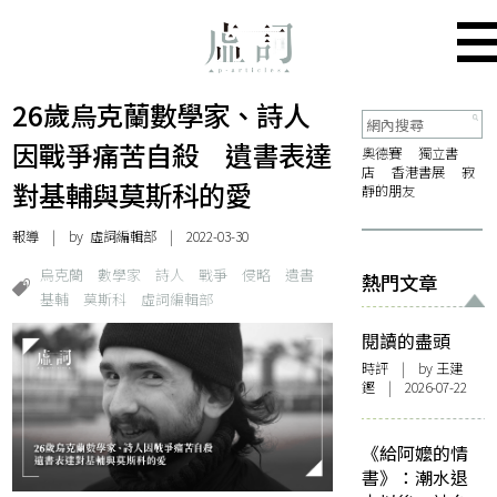
26歲烏克蘭數學家、詩人
因戰爭痛苦自殺 遺書表達
奧德賽
獨立書
店
香港書展
寂
對基輔與莫斯科的愛
靜的朋友
報導
| by 虛詞編輯部 | 2022-03-30
烏克蘭
數學家
詩人
戰爭
侵略
遺書
熱門文章
基輔
莫斯科
虛詞編輯部
閱讀的盡頭
時評
| by 王建
鏗 | 2026-07-22
《給阿嬤的情
書》：潮水退