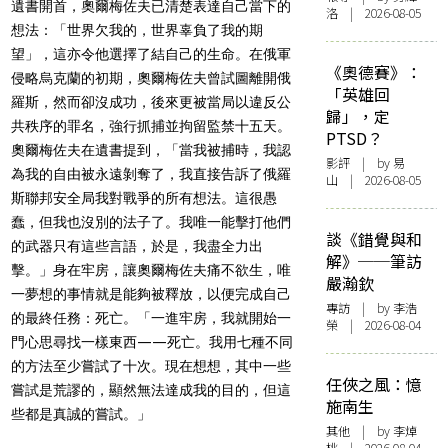
遺書開首，奧爾梅佐夫已清楚表達自己當下的
洛 | 2026-08-05
想法：「世界欠我的，世界辜負了我的期
望」，這亦令他選擇了結自己的生命。在俄軍
《奧德賽》：
侵略烏克蘭的初期，奧爾梅佐夫曾試圖離開俄
「英雄回
羅斯，然而卻沒成功，後來更被當局以違反公
歸」，定
共秩序的罪名，強行抓捕並拘留監禁十五天。
PTSD？
奧爾梅佐夫在遺書提到，「當我被捕時，我認
影評
| by 易
為我的自由被永遠剝奪了，我直接告訴了俄羅
山 | 2026-08-05
斯聯邦安全局我對戰爭的所有想法。這很愚
蠢，但我也沒別的法子了。我唯一能擊打他們
談《錯覺與和
的武器只有這些言語，於是，我盡全力出
解》──筆訪
擊。」身在牢房，讓奧爾梅佐夫痛不欲生，唯
嚴瀚欽
一夢想的事情就是能夠被釋放，以便完成自己
專訪
| by 李浩
的最終任務：死亡。「一進牢房，我就開始一
榮 | 2026-08-04
門心思尋找一樣東西——死亡。我用七種不同
的方法至少嘗試了十次。現在想想，其中一些
任俠之風：憶
嘗試是荒謬的，顯然無法達成我的目的，但這
施南生
些都是真誠的嘗試。」
其他
| by 李焯