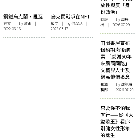
放性與反「身
份政治」
鋼鐵烏克蘭，亂瓦
烏克蘭戰爭在NFT
時評
| by
周丹
香港 —— 再看《凜
與crypto世界
散文
| by
紅眼
|
散文
| by 何潔泓 |
楓
| 2026-07-29
2022-03-13
2022-03-17
冬烈火：烏克蘭為
自由而戰》
田園書屋宣布
租約期滿後結
業 「感謝50年
來風雨同路」
文藝界人士及
網民惋惜追念
報導
| by 虛詞編
輯部 | 2026-07-29
只要你不怕我
就行——從《大
盜歌王》看邱
剛健女性形象
的誕生