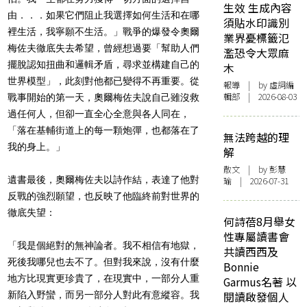
生效 生成內容
由．．．如果它們阻止我選擇如何生活和在哪
須貼水印識別
裡生活，我寧願不生活。」戰爭的爆發令奧爾
業界憂標籤氾
梅佐夫徹底失去希望，曾經想過要「幫助人們
濫恐令大眾麻
擺脫認知扭曲和邏輯矛盾，尋求並構建自己的
木
世界模型」，此刻對他都已變得不再重要。從
報導
| by 虛詞編
輯部 | 2026-08-03
戰事開始的第一天，奧爾梅佐夫說自己雖沒救
過任何人，但卻一直全心全意與各人同在，
「落在基輔街道上的每一顆炮彈，也都落在了
無法跨越的理
我的身上。」
解
散文
| by 彭慧
遺書最後，奧爾梅佐夫以詩作結，表達了他對
瑜 | 2026-07-31
反戰的強烈願望，也反映了他臨終前對世界的
徹底失望：
何詩蓓8月舉女
性專屬讀書會
「我是個絕對的無神論者。我不相信有地獄，
共讀西西及
死後我哪兒也去不了。但對我來說，沒有什麼
Bonnie
地方比現實更珍貴了，在現實中，一部分人重
Garmus名著 以
閱讀啟發個人
新陷入野蠻，而另一部分人對此有意縱容。我