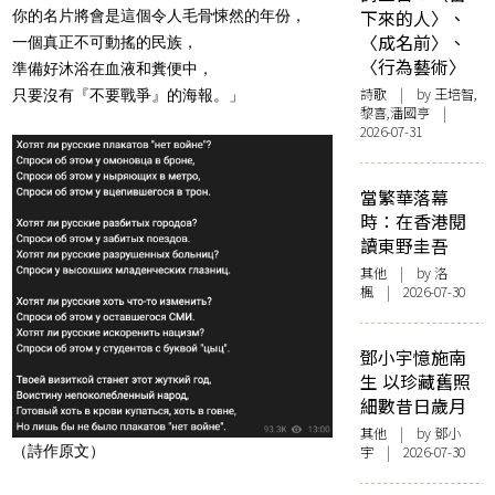
下來的人〉、
你的名片將會是這個令人毛骨悚然的年份，
〈成名前〉、
一個真正不可動搖的民族，
〈行為藝術〉
準備好沐浴在血液和糞便中，
詩歌
| by 王培智,
只要沒有『不要戰爭』的海報。」
黎喜,潘國亨 |
2026-07-31
當繁華落幕
時：在香港閱
讀東野圭吾
其他
| by
洛
楓
| 2026-07-30
鄧小宇憶施南
生 以珍藏舊照
細數昔日歲月
其他
| by 鄧小
（詩作原文）
宇 | 2026-07-30