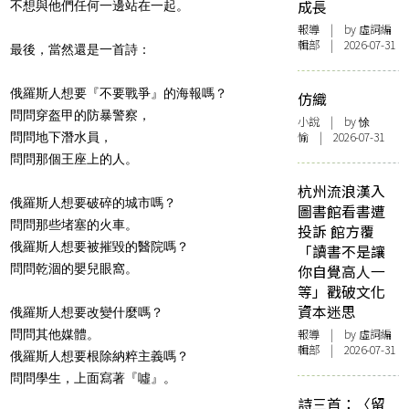
成長
不想與他們任何一邊站在一起。
報導
| by 虛詞編
輯部 | 2026-07-31
最後，當然還是一首詩：
俄羅斯人想要『不要戰爭』的海報嗎？
仿織
問問穿盔甲的防暴警察，
小說
| by 悇
愉 | 2026-07-31
問問地下潛水員，
問問那個王座上的人。
杭州流浪漢入
俄羅斯人想要破碎的城市嗎？
圖書館看書遭
問問那些堵塞的火車。
投訴 館方覆
俄羅斯人想要被摧毀的醫院嗎？
「讀書不是讓
你自覺高人一
問問乾涸的嬰兒眼窩。
等」戳破文化
資本迷思
俄羅斯人想要改變什麼嗎？
報導
| by 虛詞編
問問其他媒體。
輯部 | 2026-07-31
俄羅斯人想要根除納粹主義嗎？
問問學生，上面寫著『噓』。
詩三首：〈留