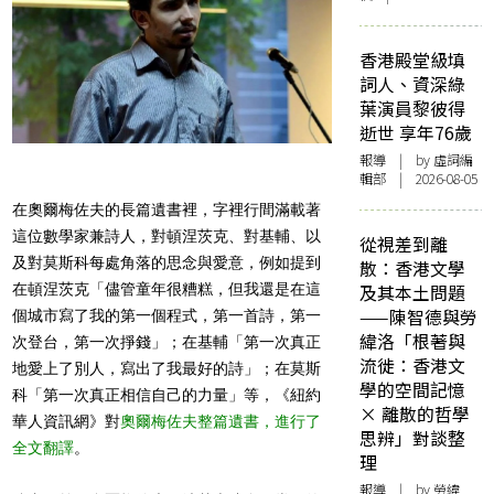
香港殿堂級填
詞人、資深綠
葉演員黎彼得
逝世 享年76歲
報導
| by 虛詞編
輯部 | 2026-08-05
在奧爾梅佐夫的長篇遺書裡，字裡行間滿載著
這位數學家兼詩人，對頓涅茨克、對基輔、以
從視差到離
及對莫斯科每處角落的思念與愛意，例如提到
散：香港文學
及其本土問題
在頓涅茨克「儘管童年很糟糕，但我還是在這
——陳智德與勞
個城市寫了我的第一個程式，第一首詩，第一
緯洛「根著與
次登台，第一次掙錢」；在基輔「第一次真正
流徙：香港文
地愛上了別人，寫出了我最好的詩」；在莫斯
學的空間記憶
科「第一次真正相信自己的力量」等，《紐約
× 離散的哲學
華人資訊網》對
奧爾梅佐夫整篇遺書，進行了
思辨」對談整
全文翻譯
。
理
報導
| by 勞緯