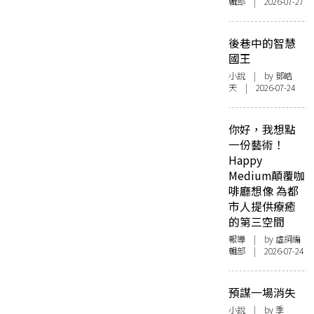
輯部 | 2026-07-27
後巷中的智慧
國王
小說
| by 鄧皓
天 | 2026-07-24
你好，我想點
一份藝術！
Happy
Medium顛覆咖
啡廳想像 為都
市人提供療癒
的第三空間
報導
| by 虛詞編
輯部 | 2026-07-24
預謀一場消失
小說
| by 季