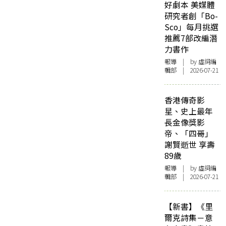
好劇本 美媒體
研究者創「Bo-
Sco」每月挑選
推薦7部改編潛
力書作
報導
| by 虛詞編
輯部 | 2026-07-21
香港傳奇影
星、史上最年
長金像獎影
帝、「四哥」
謝賢逝世 享壽
89歲
報導
| by 虛詞編
輯部 | 2026-07-21
【新書】《里
爾克詩集－意