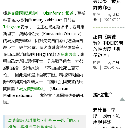
去以後，被允
許的鄉愁
據
烏克蘭國家通訊社（Ukrinform）報道
，莫斯
影評
| by 盤柳
儂 | 2026-07-23
科著名人權律師Dmitry Zakhvatov日前在
Telegram
表示，一位正在俄羅斯求學，名叫康
斯坦丁．奧爾梅佐夫（Konstantin Olmezov）
諾蘭《奧德
的烏克蘭數學家，因對失去自由感到絕望而自
賽》中DEI的開
殺身亡，終年26歲。這名喜愛寫詩的數學家，
放性與反「身
在自己最近開設的Telegram頻道
發表遺書
，表
份政治」
明自己之所以選擇死亡，是為戰爭的每一方都
時評
| by
周丹
楓
| 2026-07-29
感到痛苦，對他來說，「不自由比死亡更可
怕」，因此最終選擇自我了斷。積極幫助國內
數學家與其他科研人士，逃離到別國安置的民
間團體「
烏克蘭數學家
」（Ukrainian
編輯推介
Mathematicians），亦證實了奧爾梅佐夫的死
訊。
安德魯·懷
斯：觀看、秩
烏克蘭詩人謝爾蓋・扎丹——以「他人」
序與靜謐 ——
視角，審視成長的烏東城市