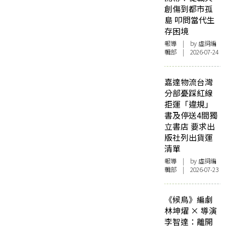
創傷到都市孤
島 叩問當代生
存困境
報導
| by 虛詞編
輯部 | 2026-07-24
嘉達物流台灣
分部憂踩紅線
拒運「違規」
書及停送4間獨
立書店 要求出
版社列出貨運
清單
報導
| by 虛詞編
輯部 | 2026-07-23
《候鳥》編劇
林坤燿 × 導演
李智達：離開