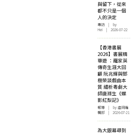
與留下，從來
都不只是一個
人的決定
專訪
| by
Hei | 2026-07-22
【香港書展
2026】書展精
華遊 ：羅家英
傳奇生涯大回
顧 阮兆輝與鄧
樹榮談戲曲本
質 細析粵劇大
師唐滌生《蝶
影紅梨記》
報導
| by 虛詞編
輯部 | 2026-07-21
為大銀幕尋到