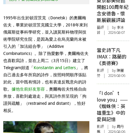
東京都美術館
開館100周年紀
念安德魯·懷
1995年出生於頓涅茨克（Donetsk）的奧爾梅
斯展觀展評論
佐夫，畢業於頓涅茨克國立大學，2018年來到
藝評
| by 李冰
俄羅斯從事科學研究，並入讀莫斯科物理與技
苔 | 2026-08-07
術學院研究生院，是因為愛上在烏克蘭尚未被
引入的「加法組合學」（Additive
當史詩下凡
Combinatorics）。除了熱愛數學，奧爾梅佐夫
IMAX：路蘭的
也喜歡寫詩，並在上周二（3月15日）建立了
《奧德賽》
Telegram頻道「
Konstantin and Letters
」，將
影評
| by 陳麗
自己過去多年所寫的詩作，按照時間順序張貼
芬 | 2026-08-06
於此，當中既有情詩，也有表達反戰意向的詩
歌。
據他生前好友形容
，奧爾梅佐夫性格自由
「I don’t
奔放，喜歡到處遊走，與其詩作所呈現的「拘
love you」——
謹與疏離」（restrained and distant），恰好
《蜘蛛俠：英
相反。
雄重生》中的
愛與記憶
影評
| by
周丹
楓
| 2026-08-06