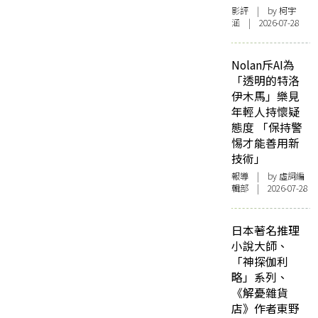
影評
| by 柯宇
涵 | 2026-07-28
Nolan斥AI為
「透明的特洛
伊木馬」樂見
年輕人持懷疑
態度 「保持警
惕才能善用新
技術」
報導
| by 虛詞編
輯部 | 2026-07-28
日本著名推理
小說大師、
「神探伽利
略」系列、
《解憂雜貨
店》作者東野