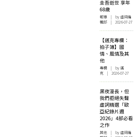
圭吾逝世 享年
68歲
報導
| by 虛詞編
輯部 | 2026-07-27
【邁克專欄：
拍子簿】國
情、風情及其
他
專欄
| by
邁
克
| 2026-07-27
黑夜漫長，但
我們拒絕失聲
虛詞精選「歐
亞紀錄片週
2026」4部必看
之作
其他
| by 虛詞編