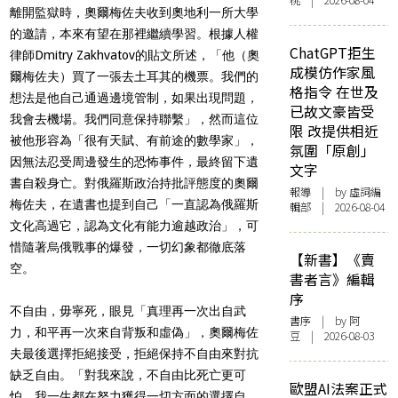
桃 | 2026-08-04
離開監獄時，奧爾梅佐夫收到奧地利一所大學
的邀請，本來有望在那裡繼續學習。根據人權
ChatGPT拒生
律師Dmitry Zakhvatov的貼文所述，「他（奧
成模仿作家風
爾梅佐夫）買了一張去土耳其的機票。我們的
格指令 在世及
想法是他自己通過邊境管制，如果出現問題，
已故文豪皆受
我會去機場。我們同意保持聯繫」，然而這位
限 改提供相近
被他形容為「很有天賦、有前途的數學家」，
氛圍「原創」
因無法忍受周邊發生的恐怖事件，最終留下遺
文字
書自殺身亡。對俄羅斯政治持批評態度的奧爾
報導
| by 虛詞編
梅佐夫，在遺書也提到自己「一直認為俄羅斯
輯部 | 2026-08-04
文化高過它，認為文化有能力逾越政治」，可
惜隨著烏俄戰事的爆發，一切幻象都徹底落
【新書】《賣
空。
書者言》編輯
序
不自由，毋寧死，眼見「真理再一次出自武
書序
| by 阿
力，和平再一次來自背叛和虛偽」，奧爾梅佐
豆 | 2026-08-03
夫最後選擇拒絕接受，拒絕保持不自由來對抗
缺乏自由。「對我來說，不自由比死亡更可
歐盟AI法案正式
怕。我一生都在努力獲得一切方面的選擇自