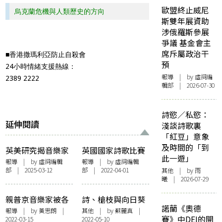
歐盟終止威尼
烏克蘭危機與人類歷史的方向
斯雙年展資助
涉俄羅斯參展
爭議 基金會主
席斥屬政治干
■香港撒瑪利亞防止自殺會
預
24小時情緒支援熱線：
報導
| by 虛詞編
2389 2222
輯部 | 2026-07-30
詩慾／私慾：
延伸閱讀
淺談詩歌裏
「紅豆」意象
及時間的「到
英美研究揭音樂家
英國國家詩歌比賽
此一遊」
自殺率高企 眾多心
最年輕冠軍！19歲
報導
| by 虛詞編輯
報導
| by 虛詞編輯
部 | 2025-03-12
部 | 2022-04-01
其他
| by 雨
理壓力成自戕主
劍橋港生書寫離
曦 | 2026-07-29
因？ 專家呼籲採取
散：「能寫這詩是
「零自殺」政策降
種特權」
親普京音樂家被各
詩、槍枝與向日葵
低自殺率
諾蘭《奧德
國杯葛 古典音樂
︰戰火中的烏克蘭
報導
| by
黃思朗
|
其他
| by
蘇麗真
|
賽》中DEI的開
2022-03-15
2022-05-10
界聲援烏克蘭
女性