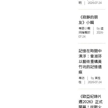
明 | 2026-07-24
《寂靜的朋
友》小輯
專題小輯
| by 虛
詞編輯部 | 2026-
07-24
記憶在時間中
漂浮：曾淑芬
以藝術重構黃
竹坑的記憶遺
痕
專訪
| by 黃桂
桂 | 2026-07-24
《歐亞紀錄片
週2026》正式
開幕！從戰火