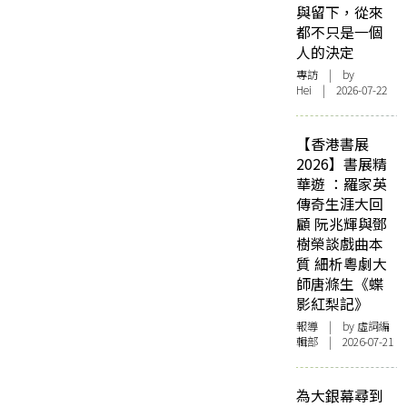
與留下，從來
都不只是一個
人的決定
專訪
| by
Hei | 2026-07-22
【香港書展
2026】書展精
華遊 ：羅家英
傳奇生涯大回
顧 阮兆輝與鄧
樹榮談戲曲本
質 細析粵劇大
師唐滌生《蝶
影紅梨記》
報導
| by 虛詞編
輯部 | 2026-07-21
為大銀幕尋到