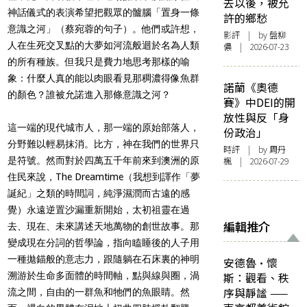
去以後，被允
神話儀式的表演希望把觀眾的髗腦「置身一條
許的鄉愁
意識之河」（蔡宛蓉的句子）。他們或許想，
影評
| by 盤柳
人在生死交叉點的大夢如河流般迴於名為人類
儂 | 2026-07-23
的所有種族。但我只是費力地思考那樣的喻
象：什麼人真的能以肉眼看見那稠濃得像魚群
諾蘭《奧德
的顏色？誰被允諾進入那條意識之河？
賽》中DEI的開
放性與反「身
這一端的現代城市人，那一端的原始部落人，
份政治」
分野難以輕易抹消。比方，神在我們的世界只
時評
| by
周丹
是符號。然而對於四萬五千年前來到澳洲的原
楓
| 2026-07-29
住民來說，The Dreamtime（我想到譯作「夢
誕紀」之類的時間詞，純淨濕潤而古遠的感
覺）永遠逆置沙漏重新開始，太初祖靈在過
編輯推介
去、現在、未來講述天地萬物的創世故事。那
變成現在分詞的哲學論，指向瞌睡後的人子用
一種拋錨般的意志力，跟隨躺在石床裏的神明
安德魯·懷
溯游於生命多面體的時間軸，點與線與圈，渦
斯：觀看、秩
序與靜謐 ——
流之間，自由的一群魚和牠們的魚眼睛。然