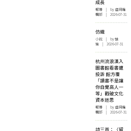
成長
報導
| by 虛詞編
輯部 | 2026-07-31
仿織
小說
| by 悇
愉 | 2026-07-31
杭州流浪漢入
圖書館看書遭
投訴 館方覆
「讀書不是讓
你自覺高人一
等」戳破文化
資本迷思
報導
| by 虛詞編
輯部 | 2026-07-31
詩三首：〈留