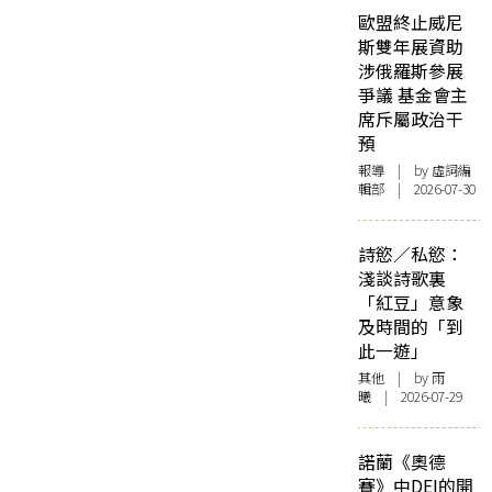
歐盟終止威尼
斯雙年展資助
涉俄羅斯參展
爭議 基金會主
席斥屬政治干
預
報導
| by 虛詞編
輯部 | 2026-07-30
詩慾／私慾：
淺談詩歌裏
「紅豆」意象
及時間的「到
此一遊」
其他
| by 雨
曦 | 2026-07-29
諾蘭《奧德
賽》中DEI的開