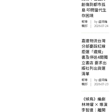
創傷到都市孤
島 叩問當代生
存困境
報導
| by 虛詞編
輯部 | 2026-07-24
嘉達物流台灣
分部憂踩紅線
拒運「違規」
書及停送4間獨
立書店 要求出
版社列出貨運
清單
報導
| by 虛詞編
輯部 | 2026-07-23
《候鳥》編劇
林坤燿 × 導演
李智達：離開