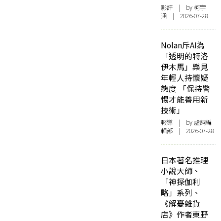
影評
| by 柯宇
涵 | 2026-07-28
Nolan斥AI為
「透明的特洛
伊木馬」樂見
年輕人持懷疑
態度 「保持警
惕才能善用新
技術」
報導
| by 虛詞編
輯部 | 2026-07-28
日本著名推理
小說大師、
「神探伽利
略」系列、
《解憂雜貨
店》作者東野