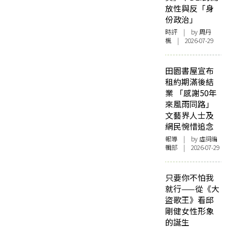
放性與反「身
份政治」
時評
| by
周丹
楓
| 2026-07-29
田園書屋宣布
租約期滿後結
業 「感謝50年
來風雨同路」
文藝界人士及
網民惋惜追念
報導
| by 虛詞編
輯部 | 2026-07-29
只要你不怕我
就行——從《大
盜歌王》看邱
剛健女性形象
的誕生