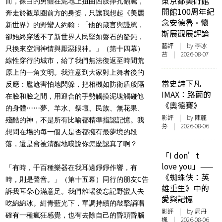
東京都美術館
而，裸白的男體在泥地上扭曲四肢掙扎翻騰，
開館100周年紀
奔走於觀眾圈前方的身姿，只讓我想起《美麗
念安德魯·懷
新世界》的野蠻人約翰：「他的箴言與謾駡，
斯展觀展評論
卻始終穿透不了新世界人民堅如磐石的駑鈍，
藝評
| by 李冰
只換來空洞神情與厭惡眼神。」（第十四幕）
苔 | 2026-08-07
線性穿行的城市，給了我們無法復返至時間荒
原上的一角文明。我注意到大家對上舞者後的
當史詩下凡
反應：尷尬害怕地閃躲，把相機如防衛盾般隔
IMAX：路蘭的
在臉和臉之間，用迎合的手勢觸摸泥塊觸碰他
《奧德賽》
的身體⋯⋯夢、羊水、祭壇、民族、無花果、
影評
| by 陳麗
殘酷的神，不是所有比喻都精準指認記憶。我
芬 | 2026-08-06
想問在場的每一個人是否都擁有最夢境的段
落，還是會被清醒地噗說你怎麼認真了啊？
「I don’t
love you」——
「有時，千百種樂器在我耳邊錚錚作響，有
《蜘蛛俠：英
時，則是聲音。」（第十五幕）同行的朋友C告
雄重生》中的
訴我耳朵心滿意足。我們離場後忘記野蠻人去
愛與記憶
吃綿綿冰。紺青藍光下，單調持續的敲擊誦唱
影評
| by
周丹
確有一種瘋狂感覺，也有去除自己的昏頭昏腦
楓
| 2026-08-06