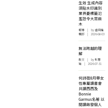
生效 生成內容
須貼水印識別
業界憂標籤氾
濫恐令大眾麻
木
報導
| by 虛詞編
輯部 | 2026-08-03
無法跨越的理
解
散文
| by 彭慧
瑜 | 2026-07-31
何詩蓓8月舉女
性專屬讀書會
共讀西西及
Bonnie
Garmus名著 以
閱讀啟發個人