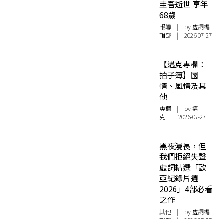
圭吾逝世 享年
68歲
報導
| by 虛詞編
輯部 | 2026-07-27
【邁克專欄：
拍子簿】國
情、風情及其
他
專欄
| by
邁
克
| 2026-07-27
黑夜漫長，但
我們拒絕失聲
虛詞精選「歐
亞紀錄片週
2026」4部必看
之作
其他
| by 虛詞編