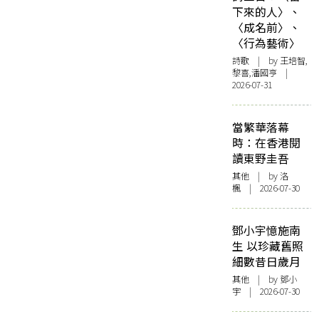
下來的人〉、
〈成名前〉、
〈行為藝術〉
詩歌
| by 王培智,
黎喜,潘國亨 |
2026-07-31
當繁華落幕
時：在香港閱
讀東野圭吾
其他
| by
洛
楓
| 2026-07-30
鄧小宇憶施南
生 以珍藏舊照
細數昔日歲月
其他
| by 鄧小
宇 | 2026-07-30