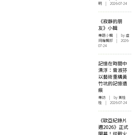
明 | 2026-07-24
《寂靜的朋
友》小輯
專題小輯
| by 虛
詞編輯部 | 2026-
07-24
記憶在時間中
漂浮：曾淑芬
以藝術重構黃
竹坑的記憶遺
痕
專訪
| by 黃桂
桂 | 2026-07-24
《歐亞紀錄片
週2026》正式
開幕！從戰火