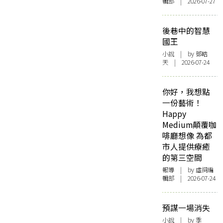
輯部 | 2026-07-27
後巷中的智慧
國王
小說
| by 鄧皓
天 | 2026-07-24
你好，我想點
一份藝術！
Happy
Medium顛覆咖
啡廳想像 為都
市人提供療癒
的第三空間
報導
| by 虛詞編
輯部 | 2026-07-24
預謀一場消失
小說
| by 季