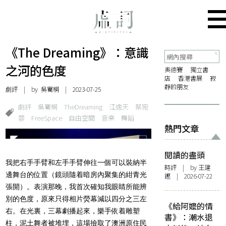
《The Dreaming》：意識
之河的色度
奧德賽
獨立書
店
香港書展
寂
靜的朋友
劇評
| by 吳騫桐 | 2023-07-25
劇評
吳騫桐
TheDreaming
江逸天
蔡宛
蓉
FreeSpace
自由空間
音樂
舞蹈
熱門文章
閱讀的盡頭
我把右手手臂和左手手臂伸往一個可以裝納半
時評
| by 王建
邊舞台的位置（鏡頭隨着暗房內聚集的紺青光
鏗 | 2026-07-22
張開）。表演那晚，我首次確知我眼睛所能辨
別的色度，原來只得相片熒幕減以四分之三左
《給阿嬤的情
右。在光裏，三幕劇播起來，樂手依着雕塑
書》：潮水退
柱，泥土舞者被堆埋，這場撿取了澳洲原住民