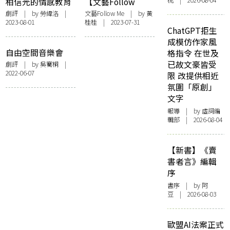
桃 | 2026-08-04
相信光的情感教育
【文藝Follow
——香港戲劇工程
Me】一場正在發生
劇評
| by
勞緯洛
|
文藝Follow Me
| by 黃
2023-08-01
桂桂 | 2023-07-31
《銀河鐵道之夜》
的夢 《The
ChatGPT拒生
觀後感
Dreaming》江逸天
成模仿作家風
蔡宛蓉尋找連結之
自由空間音樂會
格指令 在世及
旅
《午後看海》：所
已故文豪皆受
劇評
| by 吳騫桐 |
2022-06-07
有人類都是海的囚
限 改提供相近
徒
氛圍「原創」
文字
報導
| by 虛詞編
輯部 | 2026-08-04
【新書】《賣
書者言》編輯
序
書序
| by 阿
豆 | 2026-08-03
歐盟AI法案正式