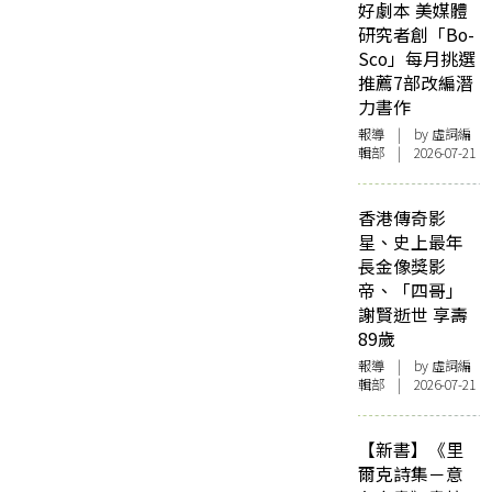
好劇本 美媒體
研究者創「Bo-
Sco」每月挑選
推薦7部改編潛
力書作
報導
| by 虛詞編
輯部 | 2026-07-21
香港傳奇影
星、史上最年
長金像獎影
帝、「四哥」
謝賢逝世 享壽
89歲
報導
| by 虛詞編
輯部 | 2026-07-21
【新書】《里
爾克詩集－意