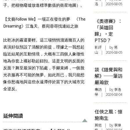
洛 | 2026-08-05
子。把植物廢墟放進標準數值的衛星地圖）。
【文藝Follow Me】一場正在發生的夢 《The
《奧德賽》：
Dreaming》江逸天、蔡宛蓉尋找連結之旅
「英雄回
歸」，定
PTSD？
比乾冰的霧還要輕。這三場悄悄溜過幾百人的
表演好似預設了清醒的前提，理據之一我想起
影評
| by 易
山 | 2026-08-05
臨近結尾的互動情境，大概有三四個人象徵性
地為你套上襯衫勒起鈕扣。這是文明的反面的
反面？舞至最深的下陷處，手腳束縛，一個脫
談《錯覺與和
光衣服再不可能的無夢。如此而已，我只能想
解》──筆訪
嚴瀚欽
像你愁魂地與這些永遠滯停於當下的大城市完
全逆反。
專訪
| by 李浩
榮 | 2026-08-04
任俠之風：憶
延伸閱讀
施南生
其他
| by 李焯