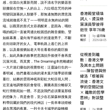
感，但當白光重新亮開，說不清名字的樂器形
狀攤留在空無一人的台上，六位唱念咒符的神
香港殿堂級填
明變回謝幕的人類樂手，那無邊無際的潛意識
詞人、資深綠
流域就徹底不見了——明明是永無終結的開
葉演員黎彼得
端。以觀眾的形式太容易醒來，是因為，哦欸
逝世 享年76歲
哦的眠詞一直被周邊比較困惑的雜音擾動。譬
報導
| by 虛詞編
如銀幕裏，凝向海平線相片的漫遊男子、不斷
輯部 | 2026-08-05
在街頭刷牙的女人、電車軌路上逃亡的上班
族，以及最後猶如老大哥在看着你的龐巨臉
從視差到離
孔，如此具像的敘事把意識抬升後便不會再度
散：香港文學
沉落河底。而其實，The Dreaming本然蜷纏於
及其本土問題
一大片迷幻藥似的視覺祭祀：泛靈論衍生的一
——陳智德與勞
番明滅，他們畫着治病的灌木葉片隨季節班爛
緯洛「根著與
蔓衍、結夥的雲雨神祗和彩虹大蛇目視人間，
流徙：香港文
近至遠地調整視距會發現，圖騰表面分離卻又
學的空間記憶
蛇行滑動宛如一體。不是說我們必須重返那樣
× 離散的哲學
的想像力，而是會否，至少在石屎森林搜集資
思辨」對談整
理
料帶回屬於我們的現代神話（一長串車頭燈梭
越在黑濁的夜裏。一列卡夫卡城堡的旋轉梯
報導
| by 勞緯