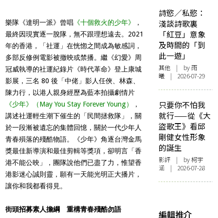
詩慾／私慾：
淺談詩歌裏
樂隊《達明一派》曾唱
《十個救火的少年》
，
「紅豆」意象
最終因現實逐一脫隊，無不跟理想遠去。2021
及時間的「到
年的香港，「社運」在恍惚之間成為敏感詞，
此一遊」
多部反修例電影被撤映或禁播。繼《幻愛》周
其他
| by 雨
冠威執導的社運紀錄片《時代革命》登上康城
曦 | 2026-07-29
影展，三名 80 後「中佬」影人任俠、林森、
陳力行，以港人親身經歷為藍本拍攝劇情片
只要你不怕我
《少年》（May You Stay Forever Young）
，
就行——從《大
講述社運輕生潮下催生的「民間拯救隊」，關
盜歌王》看邱
於一段漸被遺忘的集體回憶，關於一代少年人
剛健女性形象
青春殞落的殘酷物語。《少年》角逐台灣金馬
的誕生
獎最佳新導演和最佳剪輯等獎項，卻明言「香
影評
| by 柯宇
港不能公映」，團隊說他們已盡了力，惟望香
涵 | 2026-07-28
港影迷心誠則靈，願有一天能光明正大播片，
讓你和我都看得見。
街頭招募素人擔綱 重構青春殘酷勿語
編輯推介