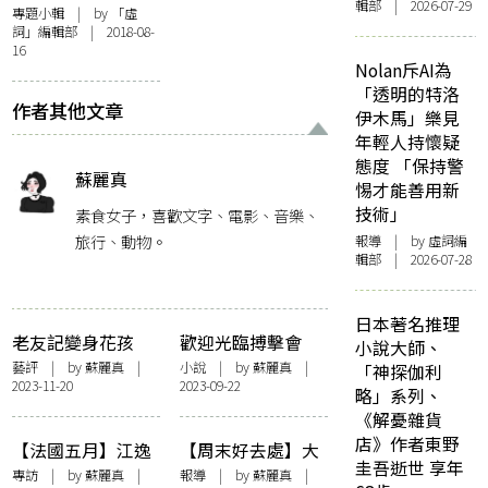
輯部 | 2026-07-29
號》評論彙整
專題小輯
| by 「虛
詞」編輯部 | 2018-08-
（a.k.a. 懶人包）
16
Nolan斥AI為
「透明的特洛
作者其他文章
伊木馬」樂見
年輕人持懷疑
態度 「保持警
蘇麗真
惕才能善用新
技術」
素食女子，喜歡文字、電影、音樂、
旅行、動物。
報導
| by 虛詞編
輯部 | 2026-07-28
日本著名推理
老友記變身花孩
歡迎光臨搏擊會
小說大師、
子 放肆玩樂跳出
藝評
| by
蘇麗真
|
小說
| by
蘇麗真
|
「神探伽利
2023-11-20
2023-09-22
彩虹：記十八有藝
略」系列、
「身體年輪」
《解憂雜貨
《一、二…二個
店》作者東野
【法國五月】江逸
【周末好去處】大
半》
圭吾逝世 享年
天✕林嘉欣✕王榮
館「BOOKED：香
專訪
| by
蘇麗真
|
報導
| by
蘇麗真
|