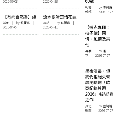
68歲
2023-06-08
2023-04-28
祿✕譚之卓《His
港藝術書展」 行
報導
| by 虛詞編
Temple》：月光
為藝術、現場實驗
輯部 | 2026-07-27
淨化人心，迷霧裡
音樂表演創新猷
【有病自然香】絕
流水很清楚惜花這
靜候覺醒時刻
處逢生的大腸癌：
個責任：訪《流水
其他
| by
蘇麗真
|
專訪
| by
蘇麗真
|
【邁克專欄：
2023-04-04
2023-04-11
高行健、張曉風、
落花》導演賈勝楓
拍子簿】國
楊德昌
情、風情及其
他
專欄
| by
邁
克
| 2026-07-27
黑夜漫長，但
我們拒絕失聲
虛詞精選「歐
亞紀錄片週
2026」4部必看
之作
其他
| by 虛詞編
輯部 | 2026-07-27