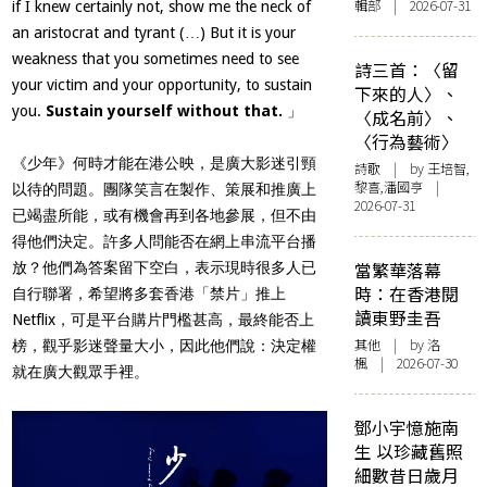
輯部 | 2026-07-31
if I knew certainly not, show me the neck of
an aristocrat and tyrant (…) But it is your
weakness that you sometimes need to see
詩三首：〈留
your victim and your opportunity, to sustain
下來的人〉、
you.
Sustain yourself without that.
」
〈成名前〉、
〈行為藝術〉
《少年》何時才能在港公映，是廣大影迷引頸
詩歌
| by 王培智,
黎喜,潘國亨 |
以待的問題。團隊笑言在製作、策展和推廣上
2026-07-31
已竭盡所能，或有機會再到各地參展，但不由
得他們決定。許多人問能否在網上串流平台播
當繁華落幕
放？他們為答案留下空白，表示現時很多人已
時：在香港閱
自行聯署，希望將多套香港「禁片」推上
讀東野圭吾
Netflix
，可是平台購片門檻甚高，最終能否上
其他
| by
洛
榜，觀乎影迷聲量大小，因此他們說：決定權
楓
| 2026-07-30
就在廣大觀眾手裡。
鄧小宇憶施南
生 以珍藏舊照
細數昔日歲月