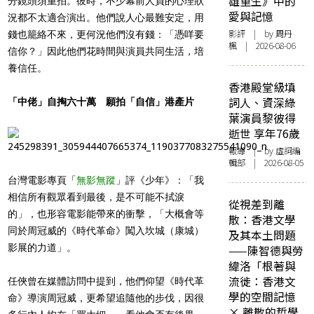
雄重生》中的
分鏡頭須重拍。彼時，不少幕前人員的心理狀
愛與記憶
況都不太適合演出。他們說人心最難安定，用
影評
| by
周丹
錢也籠絡不來，更何況他們沒有錢：「憑咩要
楓
| 2026-08-06
信你？」因此他們花時間與演員共同生活，培
養信任。
香港殿堂級填
詞人、資深綠
「中佬」自掏六十萬 願拍「自信」港產片
葉演員黎彼得
逝世 享年76歲
報導
| by 虛詞編
輯部 | 2026-08-05
台灣電影專頁「
無影無蹤
」評《少年》：「我
相信所有觀眾看到最後，是不可能不拭淚
從視差到離
的」，也形容電影能帶來的衝擊，「大概會等
散：香港文學
同於周冠威的《時代革命》闖入坎城（康城）
及其本土問題
影展的力道」。
——陳智德與勞
緯洛「根著與
流徙：香港文
任俠曾在媒體訪問中提到，他們仰望《時代革
學的空間記憶
命》導演周冠威，更希望追隨他的步伐，因很
× 離散的哲學