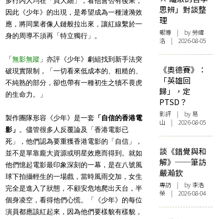
多行內人均在「買大細」，看他會否有後果，
思辨」對談整
因此《少年》的出現，是希望成為一種漣漪效
理
應，將同業者像人鏈般拉出來，讓紅線繫於一
報導
| by 勞緯
身的周導不須再「特立獨行」。
洛 | 2026-08-05
「
無影無蹤
」亦評《少年》劇組找到新手法突
《奧德賽》：
破現實限制，「一切看來低成本的、粗糙的、
「英雄回
不純熟的部分，卻也帶有一種初生之犢不畏虎
歸」，定
的生命力。」
PTSD？
影評
| by 易
製作團隊形容《少年》是一套
「自信的香港電
山 | 2026-08-05
影」
。儘管很多人反覆論及「香港電影已
死」，他們認為要重獲香港電影的「自信」，
談《錯覺與和
並不是單靠龐大資源或明星效應而得到。就如
解》──筆訪
他們憶起電影最印象深刻的一幕，是在八號風
嚴瀚欽
球下拍攝輕生的一場戲，當時風雨交加，女生
專訪
| by 李浩
完全是進入了狀態，不顧安危地爬出天台，半
榮 | 2026-08-04
個身凌空，看得他們心慌。「《少年》的每位
演員都應該紅起來，因為他們要樣貌有樣貌，