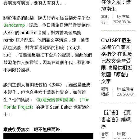
任俠之風：憶
要演技有演技，要努力有努力。」
施南生
其他
| by 李焯
關於電影的配樂，陳力行表示從音樂分享平台
桃 | 2026-08-04
Bandcamp
，認識一位日籍旅居澳門音樂創作
人Aki 的 ambient 音樂，對方曾為金馬獎
ChatGPT拒生
remix 短片配樂。他們靠文字溝通，連一通電
成模仿作家風
話也沒談，對方看過電影的初稿（rough
格指令 在世及
cut），便義無反顧扛下全片的配樂，因此他們
已故文豪皆受
鼓勵創作人多嘗試，因為在這個年代，藝術並
限 改提供相近
不局限於國界。
氛圍「原創」
文字
談到主創人自掏腰包拍《少年》，雖然屬低成
報導
| by 虛詞編
本製作，但也合共六十萬製作資金，如何維
輯部 | 2026-08-04
生？他們笑說：
《歡迎光臨夢幻樂園》
（The
Florida Project）
的導演 Sean Baker 也駕過的
【新書】《賣
士！
書者言》編輯
序
縱使徒勞無功 絕不無疾而終
書序
| by 阿