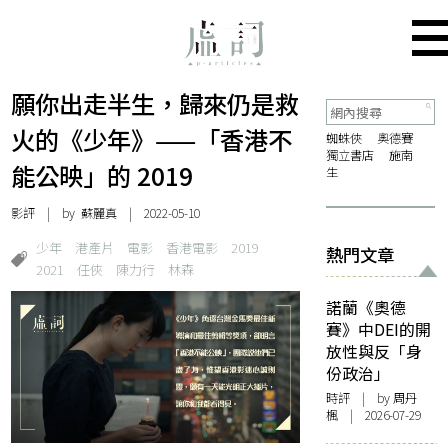
願你出走半生，歸來仍是救
火的《少年》——「香港不
蜘蛛俠
奧德賽
獨立書店
施南
能公映」的 2019
生
影評
| by
蘇麗真
| 2022-05-10
少年
港產片
電影
香港電影
2019
熱門文章
2021
任俠
陳力行
林森
諾蘭《奧德
賽》中DEI的開
放性與反「身
份政治」
時評
| by
周丹
楓
| 2026-07-29