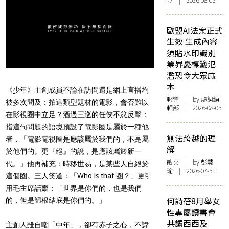
豆 | 2026-08-03
歐盟AI法案正式
生效 生成內容
須貼水印識別
業界憂標籤氾
濫恐令大眾麻
木
《少年》主創成員不論在訪問還是網上直播均
報導
| by 虛詞編
被多次問及：拍這類型題材的電影，會否難以
輯部 | 2026-08-03
在影視圈中立足？酒過三巡的任俠不忿反擊：
指這句問題的語境預設了電影圈是屬於一種他
無法跨越的理
者
，「電影電視圈是應該屬於我們的，不是屬
解
於他們的。更『絕』的說，是應該屬於新一
散文
| by 彭慧
代。」他再補充：時移世易，是某些人自絕於
瑜 | 2026-07-31
這個圈。三人笑道：「Who is that 圈？」更引
用毛主席話齋：「世界是你們的，也是我們
何詩蓓8月舉女
的，但是歸根結底是你們的。」
性專屬讀書會
共讀西西及
主創人雖自嘲「中年」，卻有赤子之心，不諱