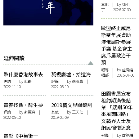
其他
| by 鄧小
宇 | 2026-07-30
歐盟終止威尼
斯雙年展資助
涉俄羅斯參展
爭議 基金會主
席斥屬政治干
延伸閱讀
預
報導
| by 虛詞編
帶什麼香港故事去
凝視廢墟，拾遺海
輯部 | 2026-07-30
金馬創投
島頹美：《無映之
專訪
| by
紅眼
|
評論
| by
蘇麗真
|
2022-11-10
2022-05-10
地》觀影筆記
田園書屋宣布
租約期滿後結
青春殘像，醉生夢
2019藝文界關鍵詞
業 「感謝50年
死——豐美股肥
評論
| by
蘇麗真
|
其他
| by 王天仁 |
來風雨同路」
2022-05-10
2019-01-09
「破家立新」8小
文藝界人士及
時直落電影派對後
網民惋惜追念
感
電影《中英街一
報導
| by 虛詞編