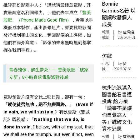
Bonnie
批評部份影圈中人：「講就講最鍾意電影，其
Garmus名著 以
實最鍾意名利同權力。」他們去年成立
「豐美
閱讀啟發個人
股肥」（
Phone Made Good Film
）
，希望以手
成長
機低成本製作，產出多條短片，誓要挑戰影圈
報導
| by 虛詞編
發行機制和山頭文化，奪回影像的主導權，如
輯部 | 2026-07-31
他們在簡介寫道：「影像的未來無時無刻都掌
握在我們手裡」。
仿織
小說
| by 悇
愉 | 2026-07-31
青春殘像，醉生夢死——豐美股肥「破家
立新」8小時直落電影派對後感
杭州流浪漢入
圖書館看書遭
電影預告片沒有交代上映日期，卻有一句：
投訴 館方覆
「
縱使徒勞無功，絕不無疾而終。
」（
Even if
「讀書不是讓
in vain, we will sustain.
）
有狄更斯《雙城
你自覺高人一
記》既視感：「
Nothing that we do, is
等」戳破文化
done in vain.
I believe, with all my soul, that
資本迷思
we shall see the triumph. But even if not, even
報導
| by 虛詞編