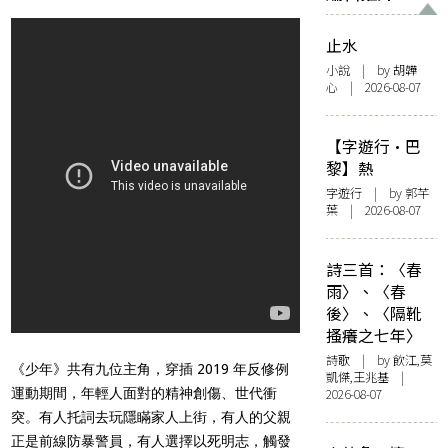
止水
小說
| by 胡韡
心 | 2026-08-07
【字遊行·巴
黎】熱
字遊行
| by 郭芊
葉 | 2026-08-07
詩三首：〈春
雨〉、〈春
後〉、〈隔靴
搔癢之七年〉
詩歌
| by 飲江,莫
《少年》共有九位主角，穿插 2019 年反修例
凱傑,王兆基 |
運動期間，年輕人面對的精神創傷、世代衝
2026-08-07
突。有人托詞去玩隱瞞家人上街，有人的父親
正是前線防暴警員，有人選擇以死明志，觸發