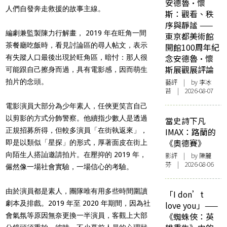
安德魯·懷
人們自發奔走救援的故事主線。
斯：觀看、秩
序與靜謐 ——
編劇兼監製陳力行解畫， 2019 年在旺角一間
東京都美術館
茶餐廳吃飯時，看見討論區的尋人帖文，表示
開館100周年紀
念安德魯·懷
有失蹤人口最後出現於旺角區，暗忖：那人很
斯展觀展評論
可能跟自己擦身而過，具有電影感，因而萌生
拍片的念頭。
藝評
| by 李冰
苔 | 2026-08-07
電影演員大部分為少年素人，任俠更笑言自己
以剪影的方式分飾警察。他續指少數人是透過
當史詩下凡
正規招募所得，但較多演員「在街執返來」，
IMAX：路蘭的
《奧德賽》
即是以類似「星探」的形式，厚著面皮在街上
向陌生人搭訕邀請拍片。在壓抑的 2019 年，
影評
| by 陳麗
芬 | 2026-08-06
儼然像一場社會實驗，一場信心的考驗。
由於演員都是素人，團隊唯有用多些時間圍讀
「I don’t
劇本及排戲。2019 年至 2020 年期間，因為社
love you」——
《蜘蛛俠：英
會氣氛等原因無奈更換一半演員，客觀上大部