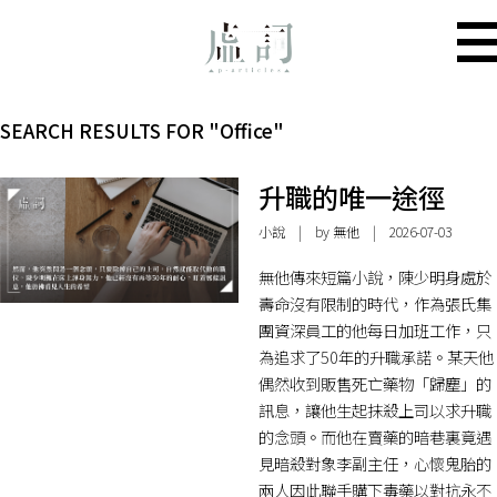
SEARCH RESULTS FOR "Office"
升職的唯一途徑
小說
| by 無他 | 2026-07-03
無他傳來短篇小說，陳少明身處於
壽命沒有限制的時代，作為張氏集
團資深員工的他每日加班工作，只
為追求了50年的升職承諾。某天他
偶然收到販售死亡藥物「歸塵」的
訊息，讓他生起抹殺上司以求升職
的念頭。而他在賣藥的暗巷裏竟遇
見暗殺對象李副主任，心懷鬼胎的
兩人因此聯手購下毒藥以對抗永不