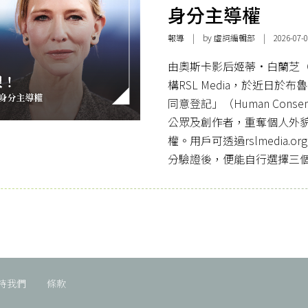
身分主導權
報導
| by 虛詞編輯部 | 2026-07-0
由奧斯卡影后姬蒂·白蘭芝（Ca
構RSL Media，於近日
同意登記」（Human Conse
公眾及創作者，重奪個人外貌
權。用戶可透過rslmedia.org或
分驗證後，便能自行選擇三
持我們
條款