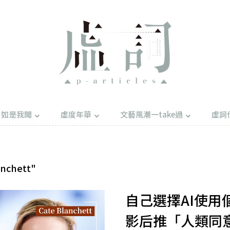
如是我聞
虛度年華
文藝風潮一take過
虛詞
nchett"
自己選擇AI使用
影后推「人類同