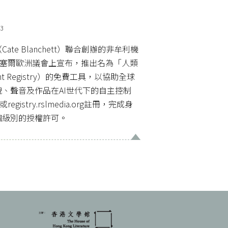
3
te Blanchett）聯合創辦的非牟利機
於布魯塞爾歐洲議會上宣布，推出名為「人類
nt Registry）的免費工具，以協助全球
、聲音及作品在AI世代下的自主控制
registry.rslmedia.org註冊，完成身
個級別的授權許可。