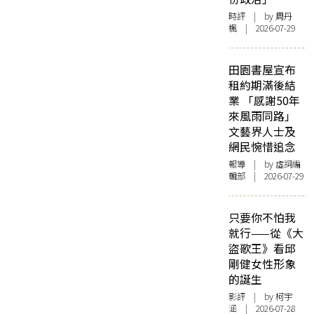
時評
| by
周丹
楓
| 2026-07-29
田園書屋宣布
租約期滿後結
業 「感謝50年
來風雨同路」
文藝界人士及
網民惋惜追念
報導
| by 虛詞編
輯部 | 2026-07-29
只要你不怕我
就行——從《大
盜歌王》看邱
剛健女性形象
的誕生
影評
| by 柯宇
涵 | 2026-07-28