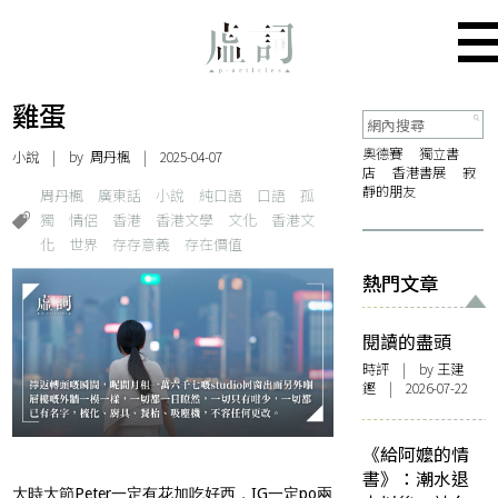
雞蛋
奧德賽
獨立書
小說
| by
周丹楓
| 2025-04-07
店
香港書展
寂
靜的朋友
周丹楓
廣東話
小說
純口語
口語
孤
獨
情侶
香港
香港文學
文化
香港文
化
世界
存存意義
存在價值
熱門文章
閱讀的盡頭
時評
| by 王建
鏗 | 2026-07-22
《給阿嬤的情
書》：潮水退
大時大節Peter一定有花加吃好西，IG一定po兩