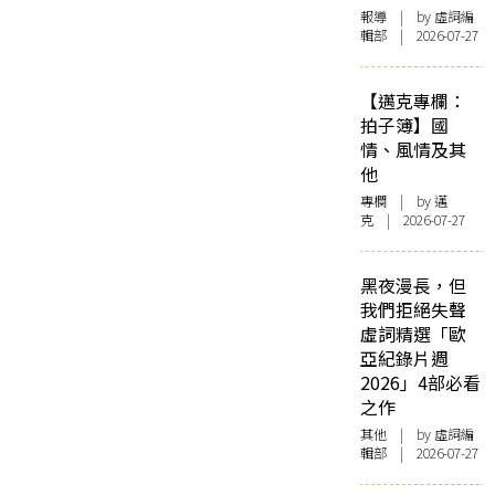
報導
| by 虛詞編
輯部 | 2026-07-27
【邁克專欄：
拍子簿】國
情、風情及其
他
專欄
| by
邁
克
| 2026-07-27
黑夜漫長，但
我們拒絕失聲
虛詞精選「歐
亞紀錄片週
2026」4部必看
之作
其他
| by 虛詞編
輯部 | 2026-07-27