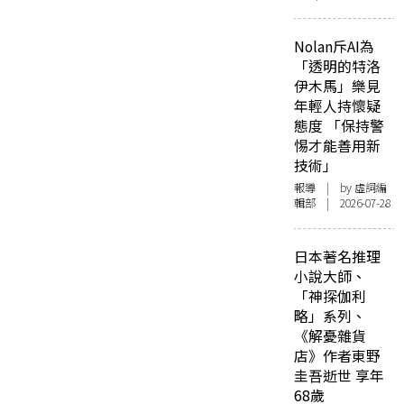
Nolan斥AI為
「透明的特洛
伊木馬」樂見
年輕人持懷疑
態度 「保持警
惕才能善用新
技術」
報導
| by 虛詞編
輯部 | 2026-07-28
日本著名推理
小說大師、
「神探伽利
略」系列、
《解憂雜貨
店》作者東野
圭吾逝世 享年
68歲