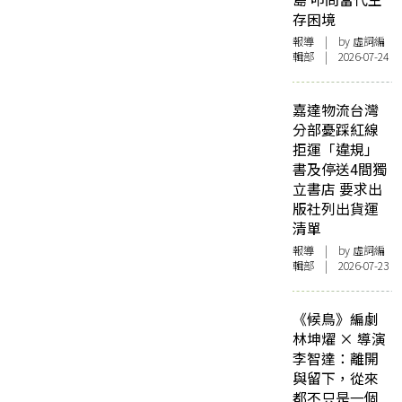
存困境
報導
| by 虛詞編
輯部 | 2026-07-24
嘉達物流台灣
分部憂踩紅線
拒運「違規」
書及停送4間獨
立書店 要求出
版社列出貨運
清單
報導
| by 虛詞編
輯部 | 2026-07-23
《候鳥》編劇
林坤燿 × 導演
李智達：離開
與留下，從來
都不只是一個