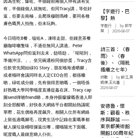
因為生蛇，爆咗。半個鐘前兩個人仲有講有笑
有，半個鐘個人就無咗。佢同Tracy講，等佢好
【字遊行·巴
返，佢要去南極，去爬珠穆朗瑪峰，要同各種
黎】熱
膚色嘅男人拍拖，佢未玩夠。
字遊行
| by 郭芊
葉 | 2026-08-07
今日唔吃B餐，嗌咗A，凍啡走甜。佢鍾意茶餐
廳咖啡嗰隻味，不過佢無同人講過。Peter
詩三首：〈春
WhatsApp問佢返到去未，攰唔攰，「啱啱到，
雨〉、〈春
準備沖涼。」。坐完碗通粉同個炒蛋，Tracy含
後〉、〈隔靴
住飲管先開始碌IG Story，朋友喺海邊晒腳，
搔癢之七年〉
或者喺咩會議同咩名人定CEO合照，都係嗰
詩歌
| by 飲江,莫
凱傑,王兆基 |
啲，碌咗成分鐘，先有個得意啲嘅，一個唔係
2026-08-07
好熟嘅大學同學喺度直播捉姦在床。Tracy cap
圖send俾啲friend睇，本身仲眼矇朦嘅香港人即
刻全部醒晒，好快各大網絡平台都開始熱議呢
安德魯·懷
斯：觀看、秩
單嘢，花生價格再度飆升。相關人仕所有網絡
序與靜謐 ——
上留低過嘅腳毛，現實生活中記錄在案嘅事都
東京都美術館
被人摷垃圾桶咁摷返出嚟，擺喺陽光下面曬。
開館100周年紀
呢度嘅人最鍾意睇人仆街。