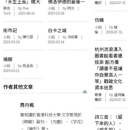
「水生土長」嘅大
佛洛伊德的最後一
輯部 | 2026-07-31
澳
天
其他
| by
Poe
小說
| by 阿元 |
Tuck
| 2025-08-19
2025-03-28
仿織
小說
| by 悇
街市記
白卡之城
愉 | 2026-07-31
小說
| by 陳巧蓉 |
小說
| by 洪綺蔓 |
2025-03-26
2025-03-24
杭州流浪漢入
圖書館看書遭
撓腳
投訴 館方覆
小說
| by 姚金佑 |
「讀書不是讓
2025-03-21
你自覺高人一
等」戳破文化
作者其他文章
資本迷思
報導
| by 虛詞編
輯部 | 2026-07-31
周丹楓
曾就讀於香港科技大學 文字散見於
詩三首：〈留
《明報》副刊、《方圓》、《字花》
下來的人〉、
、 《無形》等。
〈成名前〉、