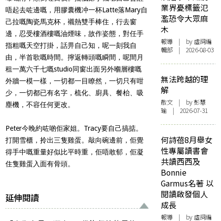
業界憂標籤氾
唔起去咗邊嘅，用膠囊機冲一杯Latte落Mary自
濫恐令大眾麻
己拉嘅陶瓷馬克杯，襯熱雙手棒住，行去窗
木
邊，忍受樓酒樓嘅油煙味，故作姿態，對任手
報導
| by 虛詞編
指粗嘅天空打掛，話畀自己知，呢一刻我自
輯部 | 2026-08-03
由，半首歌嘅時間。擰返轉頭嘅瞬間，呢間月
租一萬六千七嘅studio同窗出面另外嗰層樓嘅
無法跨越的理
外牆一模一樣，一切都一目瞭然，一切只有咁
解
少，一切都已有名字，梳化、廚具、餐枱、吸
散文
| by 彭慧
塵機，不容任何更改。
瑜 | 2026-07-31
Peter今晚約咗啲佢家姐。Tracy要自己搞掂。
何詩蓓8月舉女
打開雪櫃，拎出三隻雞蛋。敲向碗邊前，佢覺
性專屬讀書會
得手中嘅重量好似比平時重，佢唔敢郁，佢凝
共讀西西及
住隻雞蛋入面有骨頭。
Bonnie
Garmus名著 以
閱讀啟發個人
延伸閱讀
成長
報導
| by 虛詞編