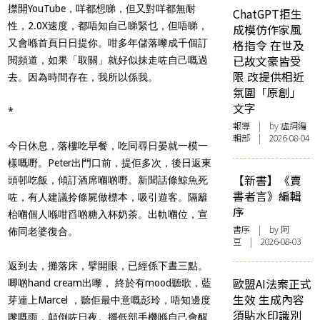
㩒開YouTube，咩都想睇，但又對咩都無耐
ChatGPT拒生
性，2.0X速度，都唔知自己睇緊乜，但唔睇，
成模仿作家風
又會喺首頁日日提你。咁多年儲落嚟成千個訂
格指令 在世及
已故文豪皆受
閱頻道，如果「取關」就好似抹走咗自己嘅過
限 改提供相近
去。因為時間存在，我所以係我。
氛圍「原創」
文字
*
報導
| by 虛詞編
輯部 | 2026-08-04
今日休息，落樓吃早餐，吃同尋日晏就一模一
樣嘅嘢。Peter出門口前，提佢多次，後日返東
【新書】《賣
頭邨吃飯，傾訂酒席嗰啲嘢。新聞話條鯨魚死
書者言》編輯
咗，有人建議拎條屍做標本，吸引遊客。隔籬
序
枱嗰個人喺咁舀啲糖入杯奶茶。出軌嗰位，宣
書序
| by 阿
佈同老婆復合。
豆 | 2026-08-03
返到去，攤落床，擘開眼，已經係下晝三點。
歐盟AI法案正式
唧啲hand cream出嚟， 終於有mood聽歌，藍
生效 生成內容
芽連上Marcel ，聽佢最中意嘅彭玲，唔知邊度
須貼水印識別
嚟嘅雨，顛倒咗日夜。擺低部手機喺自己會醒