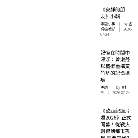
《寂靜的朋
友》小輯
專題小輯
| by 虛
詞編輯部 | 2026-
07-24
記憶在時間中
漂浮：曾淑芬
以藝術重構黃
竹坑的記憶遺
痕
專訪
| by 黃桂
桂 | 2026-07-24
《歐亞紀錄片
週2026》正式
開幕！從戰火
創傷到都市孤
島 叩問當代生