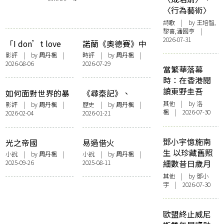
〈行為藝術〉
詩歌
| by 王培智,
黎喜,潘國亨 |
2026-07-31
「I don’t love
諾蘭《奧德賽》中
you」——《蜘蛛
DEI的開放性與反
影評
| by
周丹楓
|
時評
| by
周丹楓
|
2026-08-06
2026-07-29
俠：英雄重生》中
「身份政治」
當繁華落幕
的愛與記憶
時：在香港閱
讀東野圭吾
如何面對世界的暴
《尋秦記》、
力，如何在凝視裡
Marvel、塔倫天
其他
| by
洛
影評
| by
周丹楓
|
歷史
| by
周丹楓
|
楓
| 2026-07-30
2026-02-04
2026-01-21
勇敢：《若問世界
奴：電影中歷史的
誰無傷》
唯一性與其他可能
鄧小宇憶施南
光之帝國
易過借火
生 以珍藏舊照
小說
| by
周丹楓
|
小說
| by
周丹楓
|
2025-09-26
2025-08-11
細數昔日歲月
其他
| by 鄧小
宇 | 2026-07-30
歐盟終止威尼