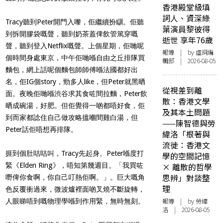
香港殿堂級填
詞人、資深綠
Tracy聽到Peter開門入嚟，佢繼續扮瞓。佢聽
葉演員黎彼得
到拆開膠袋嘅聲，聽到奶茶蓋俾飲管篤穿嘅
逝世 享年76歲
聲，聽到登入Netflix嘅聲。上個星期，佢哋呢
報導
| by 虛詞編
個時間身處東京，中午佢哋喺自由之丘排隊買
輯部 | 2026-08-05
麵包，網上話呢個麵包師師傅喺法國都好出
名，佢IG個story，勁多人like，但Peter就黑晒
從視差到離
面。夜晚佢哋喺渋谷求其食咗間拉麵，Peter飲
散：香港文學
晒成碗湯，好肥。但佢覺得一啲都唔好食，佢
及其本土問題
到而家都諗住自己做攻略搵嗰間雞白湯，但
——陳智德與勞
Peter話佢唔想再排隊。
緯洛「根著與
流徙：香港文
捱到個肚咕咕叫，Tracy先起身。Peter喺度打
學的空間記憶
緊《
Elden Ring
》，唔知第幾週目。「我買咗
× 離散的哲學
思辨」對談整
嘢俾你食啊，你自己叮熱佢啊。」。巨大嘅角
理
色反覆衝過來，微波爐裡面啲叉燒不斷旋轉，
報導
| by 勞緯
人眼睇唔到嘅物理學喺到作用緊，無時無刻。
洛 | 2026-08-05