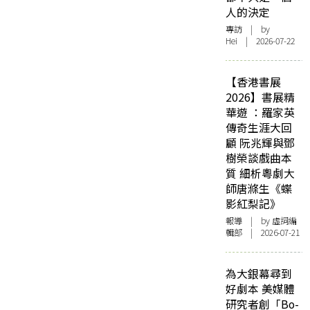
人的決定
專訪
| by
Hei | 2026-07-22
【香港書展
2026】書展精
華遊 ：羅家英
傳奇生涯大回
顧 阮兆輝與鄧
樹榮談戲曲本
質 細析粵劇大
師唐滌生《蝶
影紅梨記》
報導
| by 虛詞編
輯部 | 2026-07-21
為大銀幕尋到
好劇本 美媒體
研究者創「Bo-