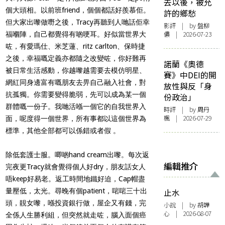
去以後，被允
個大頭相。以前班friend，個個都話好羨慕佢。
許的鄉愁
但大家出嚟做嘢之後，Tracy再聽到人哋話佢幸
影評
| by 盤柳
儂 | 2026-07-23
福嗰陣，自己都覺得有啲哽耳。好似當世界大
咗，有愛瑪仕、米芝蓮、ritz carlton、保時捷
之後，幸福嘅定義亦都隨之改變咗，你好難再
諾蘭《奧德
被日常生活感動，你越嚟越需要去模仿明星、
賽》中DEI的開
網紅同身邊富有嘅朋友去畀自己融入社會，對
放性與反「身
抗孤獨。你需要變得脆弱，先可以成為某一個
份政治」
群體嘅一份子。我哋活喺一個它的自我世界入
時評
| by
周丹
楓
| 2026-07-29
面，呢度得一個世界，所有事都以這個世界為
標準，其他全部都可以係錯或者假 。
除低套護士服。唧啲hand cream出嚟。每次返
編輯推介
完夜更Tracy就會覺得個人好dry，朋友話女人
唔keep好易老。返工時間地鐵好迫，Cap帽盡
量壓低，太光。尋晚有個patient，啱啱三十出
止水
頭，靚女嚟，喺投資銀行做，屋企又有錢，完
小說
| by 胡韡
心 | 2026-08-07
全係人生勝利組，但突然就走咗，腦入面個癌