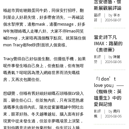
念安德魯·懷
斯展觀展評論
喺超市買咗啲雞蛋同牛奶，同保安打招呼。翻
藝評
| by 李冰
到屋企人好易失憶，好多嘢會消失。一再確認
苔 | 2026-08-07
個水掣擰實，邊敷mask，邊覆message，好多
N年無聯絡嘅人走嚟八卦。大家不停lmao同笑
當史詩下凡
喊Emoji，大家唔再識個醜字點寫。就算隔住個
IMAX：路蘭的
mon Tracy都feel到對面班人個衰樣。
《奧德賽》
影評
| by 陳麗
Tracy覺得自己好似後生翻。但擺低手機，如果
芬 | 2026-08-06
呢件事發生喺自己身上，佢會點做，佢有無咁
嘅勇氣？啱啱因為潛入網絡世界而消失嘅檔
「I don’t
房，又再次包圍住佢。
love you」——
《蜘蛛俠：英
想瞓覺，但喺有舊好細好細嘅石頭喺個LV袋入
雄重生》中的
面，砸住佢心口。佢並無內疚，只有深思熟慮
愛與記憶
過嘅事先值得內疚。陽光從窗簾嘅罅中間吐出
影評
| by
周丹
來，眼罩好熱。冬天越嚟越短。腦入面有好多
楓
| 2026-08-06
現實中從未發生過，但並非夢嘅場景上演緊，
直到你嘅意志終於放棄控制，你先可以入睡。