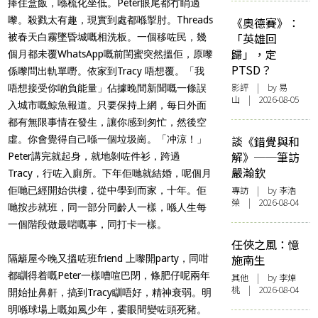
捧住盒飯，喺梳化坐低。Peter眼尾都冇睄過
嚟。殺戮太有趣，現實到處都喺掣肘。Threads
《奧德賽》：
「英雄回
被春天白霧墜昏城嘅相洗板。一個移咗民，幾
歸」，定
個月都未覆WhatsApp嘅前閨蜜突然搵佢，原嚟
PTSD？
係嚟問出軌單嘢。依家到Tracy 唔想覆。「我
影評
| by 易
唔想接受你啲負能量」
佔據晚間新聞嘅一條誤
山 | 2026-08-05
入城市嘅鯨魚報道。只要保持上網，每日外面
都有無限事情在發生，讓你感到匆忙，然後空
虛。你會覺得自己喺一個垃圾崗。「冲涼！」
談《錯覺與和
解》──筆訪
Peter講完就起身，就地剝咗件衫，跨過
嚴瀚欽
Tracy，行咗入廁所。下年佢哋就結婚，呢個月
專訪
| by 李浩
佢哋已經開始供樓，從中學到而家，十年。佢
榮 | 2026-08-04
哋按步就班，同一部分同齡人一樣，喺人生每
一個階段做最啱嘅事，同打卡一樣。
任俠之風：憶
施南生
隔籬屋今晚又搵咗班friend 上嚟開party，同咁
都瞓得着嘅Peter一樣嘈喧巴閉，條肥仔呢兩年
其他
| by 李焯
桃 | 2026-08-04
開始扯鼻鼾，搞到Tracy瞓唔好，精神衰弱。明
明喺球場上嘅如風少年，霎眼間變咗頭死豬。