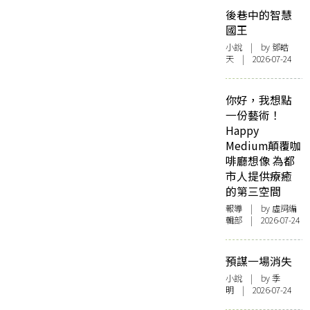
後巷中的智慧
國王
小說
| by 鄧皓
天 | 2026-07-24
你好，我想點
一份藝術！
Happy
Medium顛覆咖
啡廳想像 為都
市人提供療癒
的第三空間
報導
| by 虛詞編
輯部 | 2026-07-24
預謀一場消失
小說
| by 季
明 | 2026-07-24