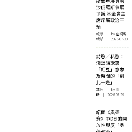
斯雙年展資助
涉俄羅斯參展
爭議 基金會主
席斥屬政治干
預
報導
| by 虛詞編
輯部 | 2026-07-30
詩慾／私慾：
淺談詩歌裏
「紅豆」意象
及時間的「到
此一遊」
其他
| by 雨
曦 | 2026-07-29
諾蘭《奧德
賽》中DEI的開
放性與反「身
份政治」