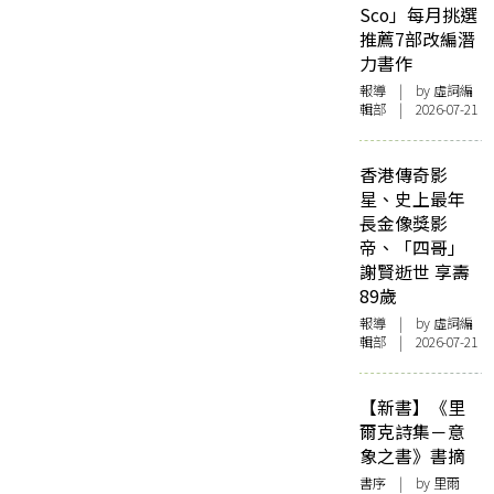
Sco」每月挑選
推薦7部改編潛
力書作
報導
| by 虛詞編
輯部 | 2026-07-21
香港傳奇影
星、史上最年
長金像獎影
帝、「四哥」
謝賢逝世 享壽
89歲
報導
| by 虛詞編
輯部 | 2026-07-21
【新書】《里
爾克詩集－意
象之書》書摘
書序
| by 里爾