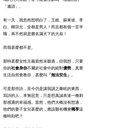
「邀請」。
有一天，我忽然想明白了，王維、蘇東坡、李
白、柳宗元，全都是男人！而且都有個一官半
職，再不然就是勝名滿天下的大叔！
而我甚麼都不是。
那時甚麼女性主義當然未聽過，但我想，只要
你的
社會身份
不屬於社會中的絕對
優勢
，真實
生活自然會教你，甚麼叫
「無法安生」
。
可是那些詩，至今仍是讓我讀之暈眩的東西，
寫詩的人，本無惡意，只是想真誠表達一種剎
那感通的幸福感。當然，他們大概沒有想過，
他們的妻子女兒甚麼的，應該難有機會
獨享
這
種時刻吧？