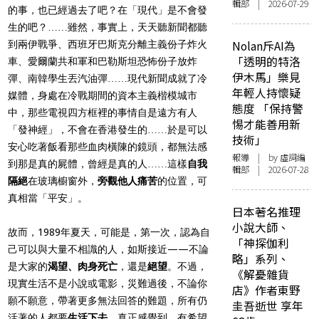
輯部 | 2026-07-29
的事，也已經過去了吧？在「現代」是不會發
生的吧？……雖然，事實上，天天聽新聞都聽
Nolan斥AI為
到兩伊戰爭、西班牙巴斯克分離主義份子炸火
「透明的特洛
車、愛爾蘭共和軍和巴勒斯坦恐怖份子放炸
伊木馬」樂見
彈、南韓學生丟汽油彈……現代新聞成就了冷
年輕人持懷疑
媒體，身處在冷戰期間的資本主義楷模城市
態度 「保持警
中，那些電視四方框裡的事情自是遠方有人
惕才能善用新
「發神經」，不會在香港發生的……於是可以
技術」
安心吃著飯看那些血肉橫陳的鏡頭，都無法感
報導
| by 虛詞編
到那是真的屍體，曾經是真的人……這樣
自我
輯部 | 2026-07-28
隔絕
在玻璃櫥窗外，
旁觀他人痛苦
的位置，可
真相當「平安」。
日本著名推理
小說大師、
故而，1989年夏天，可能是，第一次，認為自
「神探伽利
己可以與大量不相識的人，如斯接近——不論
略」系列、
是大家的
渴望、肉身死亡
，還是
絕望
。不過，
《解憂雜貨
現實生活不是小說或電影，災難過後，不論你
店》作者東野
願不願意，帶著更多無法回答的難題，所有仍
圭吾逝世 享年
活著的人都要
生活下去
。真正感覺到，有希望