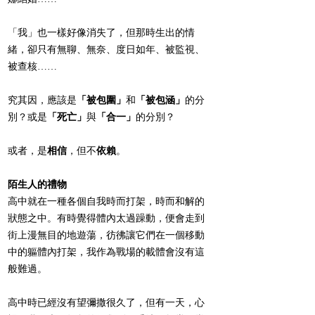
「我」也一樣好像消失了，但那時生出的情
緒，卻只有無聊、無奈、度日如年、被監視、
被查核……
究其因，應該是
「被包圍」
和
「被包涵」
的分
別？或是
「死亡」
與
「合一」
的分別？
或者，是
相信
，但不
依賴
。
陌生人的禮物
高中就在一種各個自我時而打架，時而和解的
狀態之中。有時覺得體內太過躁動，便會走到
街上漫無目的地遊蕩，彷彿讓它們在一個移動
中的軀體內打架，我作為戰場的載體會沒有這
般難過。
高中時已經沒有望彌撒很久了，但有一天，心