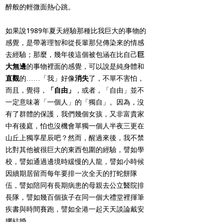
醉般的輕微面熱心跳。
如果說1989年夏天經驗那種比我巨大的事物的
感覺，是帶著理智和從長輩那兒傳染來的情感
去經驗；那麼，幾年後這個被包涵在比自己
巨
大無邊
的事物裡面的感覺，可以說是純身體和
直觀
的……「我」好像
消失
了，不單不害怕，
而且，覺得，
「自由」
，或者，「自由」並不
一定意味著「一個人」的「獨自」。因為，沒
有了群體的保護，我們幾個女孩，又非富貴家
中有後庭，怕也沒機會單獨一個人半夜三更在
山丘上獨享星辰吧？然而，醒過來後，我不禁
比對其他被很巨大的東西包圍的經驗，譬如學
校，譬如通過邊境時緩慢的人龍，譬如小時候
因續期居留而每年要排一次全天的打蛇餅隊
伍，譬如陪同有長期病患的母親去公立醫院排
長隊，譬如幾百個孩子在同一個大禮堂裡揮筆
疾書與時間賽跑，譬如全港一起天天談論戴安
娜結婚……