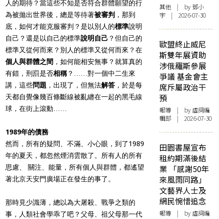
人的期待？當這些不知是否符合群體願望的行
其他
| by 鄧小
為被拋出世界後，總是等待著
被審判
，那到
宇 | 2026-07-30
底，如何才能克服審判？是以別人的
標準
說明
自己？還是以自己的標準
說明自己
？但自己的
歐盟終止威尼
標準又從何而來？別人的標準又從何而來？在
斯雙年展資助
個人與群體之間
，如何能相安無事？就算真的
涉俄羅斯參展
有錯，刑罰是否
相稱
？……對一個中二生來
爭議 基金會主
講，這些
問題
，出現了，但無法
解答
，於是每
席斥屬政治干
預
天都自覺像幾百條斷線被亂纏在一起的黑毛線
球，在街上滾動……
報導
| by 虛詞編
輯部 | 2026-07-30
1989年的債務
然而，所有的疑問、不滿、小心眼，到了1989
田園書屋宣布
年的夏天，都忽然煙消雲散了。所有人的所有
租約期滿後結
思慮、 關注、能量，所有個人與群體，都遙望
業 「感謝50年
來風雨同路」
著北京天安門廣場正在發生的事了。
文藝界人士及
網民惋惜追念
那時見少識薄，總以為大屠殺、戰爭之類的
報導
| by 虛詞編
事，人類社會學乖了吧？父母、祖父母那一代