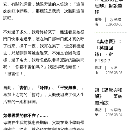
安」有關的詞彙，她跟旁邊的人笑說：「這個
思辨」對談整
妹妹好冷靜喎。」那應該是我第一次聽到這個
理
詞吧。
報導
| by 勞緯
洛 | 2026-08-05
不知過了多久，我母終於來了，離遠看見她從
門口快步走過來，哽在胸口那半口氣才真的呼
《奧德賽》：
了出來。撐了一夜，我實在累了，也沒有衝過
「英雄回
去，只是靜靜等她走過來。不知是否因為這
歸」，定
PTSD？
樣，過了兩天，我母忽然以非常驚訝的語調問
我：「你都不害怕嗎？」我記得我抬頭答：
影評
| by 易
山 | 2026-08-05
「很害怕！」
自此，
「害怕」、「冷靜」、「平安無事」
，
談《錯覺與和
再加上之前的「暫時」，大概便組成了個人生
解》──筆訪
活裡的一組相關詞。
嚴瀚欽
專訪
| by 李浩
榮 | 2026-08-04
如果親愛的你不在了……
母親在生我前就患長期病，父親在我小學時罹
患癌症。從小，就必須習慣害怕父或母或兩個