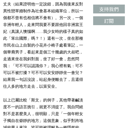
丈夫（結果證明他一定說錯，因為我後來反對
支持我們
異性戀單婚制作為社會基本組織單位，所以一
個都不曾有也相信將不會有）。另一次，一個
訂閱
非洲年輕人，走來問我要不要跟他回非洲當王
妃（真讓人懊惱啊……我少女時的樣子真的如
此「笨出國際」嗎？！）還有一次，坐在那種
市民在山上自製的小花卉小椅子處看筆記，一
個華裔男子，看起來是個三十幾歲的大叔吧，
走過來坐在我斜對面，坐了好一會，忽然問
我：「可不可以認識你？」我心裡有氣：可不
可以不被打擾？可不可以安安靜靜坐一會兒？
結果我一句話沒說，站起身便離去了，且還得
往人多的地方走去，以策安全。
以上已屬比較「斯文」的例子，其他帶著鹹淡
度不一的語言挑引，就更不消提了。我自問絕
對不是甚麼美人，很明顯，只是「一個年輕女
子獨自在僻靜的地方」這個意象，似乎對跨地
域的男人來說，皆可能被理解為一種隱然的