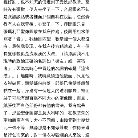
裡好亂，也不知怎的便逛到了受洗那教堂。當
時沒有彌撒，便入去坐了一下，合起眼來不知
是跟誰談話或者裡面那個自我在說話，忽然覺
得有人在我背後，心驚了一下，睜開眼只見一
張瑪利亞聖像圖放在我座位處，後面用粗水筆
寫著「愛」。我極目四望，教堂裡一個人都沒
有，最後我發現，在我左後方稍遠處，有一個
長髮樣貌似是流浪漢的大叔。（請原諒我不用
現時的政治正確的名詞如「街友」或「露宿
者」，因為當時心中冒起的名詞的確是「流浪
漢」。）離開時，我特意繞道他後面，只見他
衣衫破舊，頭髮部份散落，部份已像髮菜般盤
黏在一起，身邊有一個超大的透明膠袋，裡面
裝了可能有幾百張不同大小的聖像圖，而且，
紙張後面白色部份都有他的書法。我有點呆
了，那些聖像圖都是意大利印的，在教堂旁的
聖物商店有售，大小不同價，由幾元到十幾廿
元一張不等，無論那是不知做甚麼工作得來還
是行乞而來的，對一個衣衫破爛的人來說，這