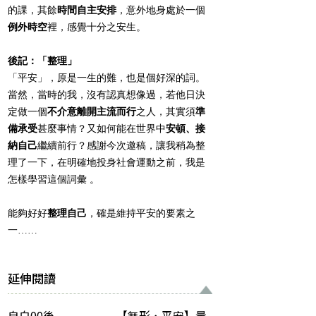
的課，其餘
時間自主安排
，意外地身處於一個
例外時空
裡，感覺十分之安生。
後記：「整理」
「平安」，原是一生的難，也是個好深的詞。
當然，當時的我，沒有認真想像過，若他日決
定做一個
不介意離開主流而行
之人，其實須
準
備承受
甚麼事情？又如何能在世界中
安頓、接
納自己
繼續前行？感謝今次邀稿，讓我稍為整
理了一下，在明確地投身社會運動之前，我是
怎樣學習這個詞彙 。
能夠好好
整理自己
，確是維持平安的要素之
一……
延伸閱讀
自白00後
【無形．平安】量