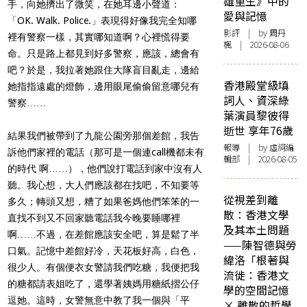
雄重生》中的
手，向她擠出了微笑，在她耳邊小聲道：
愛與記憶
「OK. Walk. Police.」表現得好像我完全知哪
影評
| by
周丹
裡有警察一樣，其實哪知道啊？心裡慌得要
楓
| 2026-08-06
命。只是路上都見到好多警察，應該，總會有
吧？於是，我拉著她跟住大隊盲目亂走，邊給
香港殿堂級填
她指指遠處的燈飾，邊用眼尾偷偷留意哪兒有
詞人、資深綠
警察……
葉演員黎彼得
逝世 享年76歲
結果我們被帶到了九龍公園旁那個差館，我告
報導
| by 虛詞編
訴他們家裡的電話（那可是一個連call機都未有
輯部 | 2026-08-05
的時代 啊……），他們說打電話到家中沒有人
聽。我心想，大人們應該都在找吧，不知要等
從視差到離
多久；轉頭又想，糟了如果爸媽他們笨笨的一
散：香港文學
直找不到又不回家聽電話我今晚要睡哪裡
及其本土問題
啊……不過，在差館應該安全吧，算是鬆了半
——陳智德與勞
口氣。記憶中差館好冷，天花板好高，白色，
緯洛「根著與
很少人。有個便衣女警請我們吃糖，我便把我
流徙：香港文
的糖都請表姐吃了，還學著姨媽用糖紙摺公仔
學的空間記憶
逗她。這時，女警無意中教了我一個與「平
× 離散的哲學