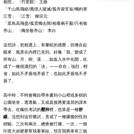
相照」 〈竹里館〉 王維
「千山島飛絕/萬徑人蹤滅/孤舟簑笠翁/獨釣寒
江雪」 〈江雪〉 柳宗元
「眾鳥高飛盡/孤雲獨去閒/相看兩不厭/只有敬
亭山」 〈獨坐敬亭山〉 李白
這些詩，初相遇上，有暈眩的感覺，彷彿合起
眼來，風景在內裡已見到。好像「我」變成了
所有山、月、樹、溪……如血入水中化開，化
成了一種很濃烈的「淡」——存在，強烈，輕
省，如此不矛盾地矛盾了，也如此矛盾地不矛
盾了。
高中時，不時會獨自帶本書到小山裡或多樹的
公園坐坐，透透氣，又或直接將要溫習的課本
帶去。在瘋狂考試的
壓抑
裡，也算是一種
舒
緩
。沒想到這些嘗試，竟成了一種朦朧的性別
經驗。三次有兩次，總會被打擾。一次，一個
印度大叔硬要幫我看掌紋，預言我將來有三個