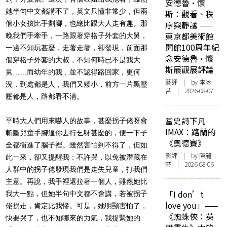
安德魯·懷
她半句中文都講不了，英文只懂非常少，但兩
斯：觀看、秩
個小女孩比手劃腳，也總比跟大人走有趣。那
序與靜謐 ——
東京都美術館
晚我們手牽手，一路跟著穿格子外套的大舅，
開館100周年紀
一邊不知玩甚麼，走著走著，卻發現，前面那
念安德魯·懷
個穿格子外套的大叔，不知何時已不是我大
斯展觀展評論
舅……而幼年的我，並不認得路回家，更何
藝評
| by 李冰
況，到處都是人，我們又矮小，前方一片黑壓
苔 | 2026-08-07
壓都是人，路都看不清。
當史詩下凡
平時大人們用來嚇人的故事，甚麼拐子佬呀會
IMAX：路蘭的
斬斷兒童手腳逼你去行乞呀甚麼的，便一下子
《奧德賽》
全都衝進了腦子裡。雖然害怕到不得了，但如
影評
| by 陳麗
此一來，卻又提醒我：不許哭，以免被潛藏在
芬 | 2026-08-06
人群中的拐子佬發現我們是走失兒童，打我們
主意。再說，我手裡還拉著一個人，雖然她比
「I don’t
我大一點，但她半句中文都不會講，若被拐子
love you」——
佬拐走，肯定比我慘。可是，她明顯害怕了，
《蜘蛛俠：英
快要哭了，也不知哪來的力氣，我捉緊她的