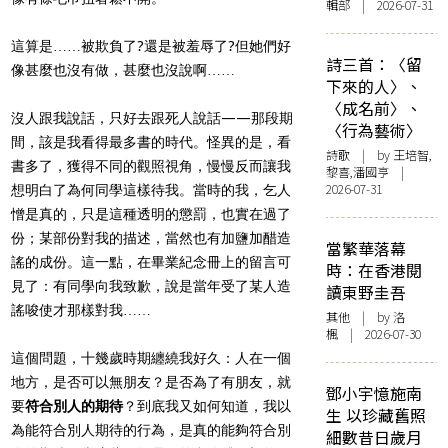
輯部 | 2026-07-31
這算是……被欺負了?還是被羞辱了?但她們好
詩三首：〈留
像甚麼也沒有做，甚麼也沒說啊……
下來的人〉、
〈成名前〉、
沒人跟我說話，只好去跟死人說話——那段期
〈行為藝術〉
間，該是我看得最多書的時代。怪異的是，看
詩歌
| by 王培智,
書多了，獲得不同的觀照視角，慢慢反而讓我
黎喜,潘國亨 |
2026-07-31
想明白了為何同學這樣待我。當時的我，乞人
憎是真的，只是這種透明的懲罰，也實在過了
份；某部份對我的描述，當然也有加鹽加醋造
當繁華落幕
謠的成份。這一點，在畢業紀念冊上的留言可
時：在香港閱
見了：有同學向我致歉，說是當年受了某人造
讀東野圭吾
謠唆使才那樣對我……
其他
| by
洛
楓
| 2026-07-30
這個問題，十幾歲時期纏繞我好久：人在一個
地方，是否可以無朋友？是否為了有朋友，就
鄧小宇憶施南
要
符合別人的期待
？到底我又如何知道，我以
生 以珍藏舊照
為能符合別人期待的行為，是真的能夠符合別
細數昔日歲月