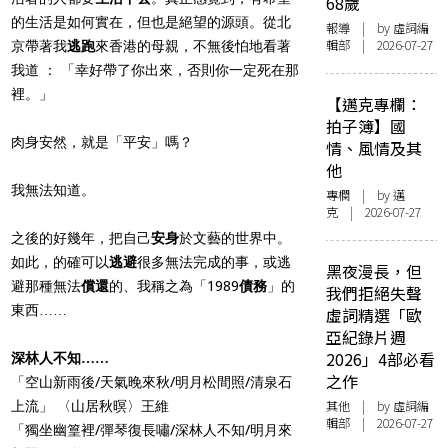
68歲
的生活是如何實在，但也是絕望的源頭。從北
報導
| by 虛詞編
輯部 | 2026-07-27
京帶著我
逃跑
來香港的母親，不無後怕地看著
我道 ： 「幸好帶了你出來，否則你一定死在那
裡。」
【邁克專欄：
拍子簿】國
肉身安然，就是「平安」嗎？
情、風情及其
他
我無法知道。
專欄
| by
邁
克
| 2026-07-27
之後的好幾年，把自己
安身
於文藝的世界中。
如此，的確可以
逃避
很多無法完成的事，或逃
黑夜漫長，但
避那種無法
償還
的、我稱之為「1989
債務
」的
我們拒絕失聲
東西……
虛詞精選「歐
亞紀錄片週
2026」4部必看
深林人不知……
之作
「空山新雨後/天氣晚來秋/明月松間照/清泉石
其他
| by 虛詞編
上流」 〈山居秋暝〉王維
輯部 | 2026-07-27
「獨坐幽篁裡/彈琴復長嘯/深林人不知/明月來