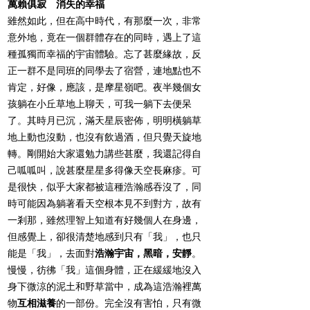
萬賴俱寂 消失的幸福
雖然如此，但在高中時代，有那麼一次，非常
意外地，竟在一個群體存在的同時，遇上了這
種孤獨而幸福的宇宙體驗。忘了甚麼緣故，反
正一群不是同班的同學去了宿營，連地點也不
肯定，好像，應該，是摩星嶺吧。夜半幾個女
孩躺在小丘草地上聊天，可我一躺下去便呆
了。其時月已沉，滿天星辰密佈，明明橫躺草
地上動也沒動，也沒有飲過酒，但只覺天旋地
轉。剛開始大家還勉力講些甚麼，我還記得自
己呱呱叫，說甚麼星星多得像天空長麻疹。可
是很快，似乎大家都被這種浩瀚感吞沒了，同
時可能因為躺著看天空根本見不到對方，故有
一剎那，雖然理智上知道有好幾個人在身邊，
但感覺上，卻很清楚地感到只有「我」，也只
能是「我」，去面對
浩瀚宇宙，黑暗，安靜
。
慢慢，彷彿「我」這個身體，正在緩緩地沒入
身下微涼的泥土和野草當中，成為這浩瀚裡萬
物
互相滋養
的一部份。完全沒有害怕，只有微