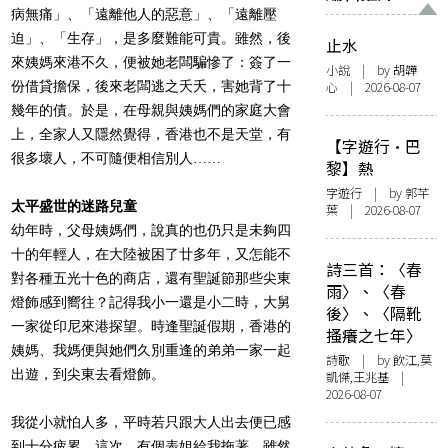
病無痛」、「遠離他人的惡意」、「遠離壓
迫」、「生存」，是多麼難能可貴。雖然，後
止水
來姨媽來港不久，便被她老闆騙慘了：簽了一
小說
| by 胡韡
份借貸擔保，後來老闆逃之夭夭，害她背了十
心 | 2026-08-07
幾年的債。於是，在母親與姨媽們的家庭大會
上，全家人又隱然覺得，香港也不是天堂，有
【字遊行·巴
很多壞人，不可隨便相信別人……
黎】熱
字遊行
| by 郭芊
太平盛世的迷路兒童
葉 | 2026-08-07
幼年時，父母姨媽們，說真的也仍只是未夠四
十的年輕人，在大陸被困了廿多年，又怎能不
詩三首：〈春
對各種五光十色的商店，還有聖誕節那些尖東
雨〉、〈春
燈飾感到嚮往？記得我小一還是小二時，大舅
後〉、〈隔靴
一家從印尼來港探望。時逢聖誕假期，香港的
搔癢之七年〉
姨媽、我媽便與她們久別重逢的弟弟一家一起
詩歌
| by 飲江,莫
出遊，到尖東去看燈飾。
凱傑,王兆基 |
2026-08-07
我從小就怕人多，平時若只跟大人出去便已感
到十分疲累。這次，有個表姐給我拖著，雖然