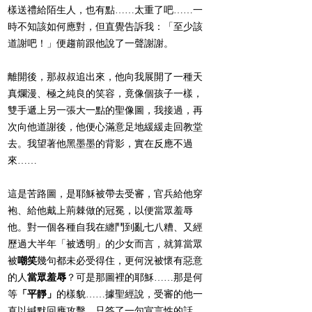
樣送禮給陌生人，也有點……太重了吧……一
時不知該如何應對，但直覺告訴我：「至少該
道謝吧！」便趨前跟他說了一聲謝謝。
離開後，那叔叔追出來，他向我展開了一種天
真爛漫、極之純良的笑容，竟像個孩子一樣，
雙手遞上另一張大一點的聖像圖，我接過，再
次向他道謝後，他便心滿意足地緩緩走回教堂
去。我望著他黑墨墨的背影，實在反應不過
來……
這是苦路圖，是耶穌被帶去受審，官兵給他穿
袍、給他戴上荊棘做的冠冕，以便當眾羞辱
他。對一個各種自我在纏鬥到亂七八糟、又經
歷過大半年「被透明」的少女而言，就算當眾
被
嘲笑
幾句都未必受得住，更何況被懷有惡意
的人
當眾羞辱
？可是那圖裡的耶穌……那是何
等
「平靜」
的樣貌……據聖經說，受審的他一
直以緘默回應攻擊，只答了一句宣言性的話。