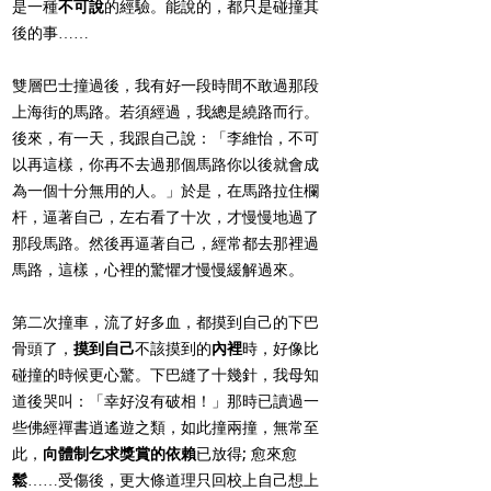
是一種
不可說
的經驗。能說的，都只是碰撞其
後的事……
雙層巴士撞過後，我有好一段時間不敢過那段
上海街的馬路。若須經過，我總是繞路而行。
後來，有一天，我跟自己說：「李維怡，不可
以再這樣，你再不去過那個馬路你以後就會成
為一個十分無用的人。」於是，在馬路拉住欄
杆，逼著自己，左右看了十次，才慢慢地過了
那段馬路。然後再逼著自己，經常都去那裡過
馬路，這樣，心裡的驚懼才慢慢緩解過來。
第二次撞車，流了好多血，都摸到自己的下巴
骨頭了，
摸到自己
不該摸到的
內裡
時，好像比
碰撞的時候更心驚。下巴縫了十幾針，我母知
道後哭叫：「幸好沒有破相！」那時已讀過一
些佛經禪書逍遙遊之類，如此撞兩撞，無常至
此，
向體制乞求獎賞的依賴
已放得; 愈來愈
鬆
……受傷後，更大條道理只回校上自己想上