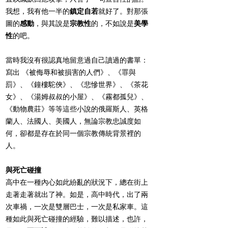
我想，我有他一半的
鎮定自若
就好了。對那張
圖的
感動
，與其說是
宗教性
的，不如說是
美學
性
的吧。
當時我沒有很認真地留意過自己讀過的書單：
寫出 《被侮辱和被損害的人們》、《罪與
罰》、《鐘樓駝俠》、《悲慘世界》、《茶花
女》、《湯姆叔叔的小屋》、《霧都孤兒》、
《動物農莊》等等這些小說的俄羅斯人、英格
蘭人、法國人、美國人，無論宗教忠誠度如
何，卻都是存在於同一個宗教傳統背景裡的
人。
與死亡碰撞
高中在一種內心如此紛亂的狀況下，總在街上
走著走著就出了神。如是，高中時代，出了兩
次車禍，一次是雙層巴士，一次是私家車。這
種如此與死亡碰撞的經驗，難以描述，也許，