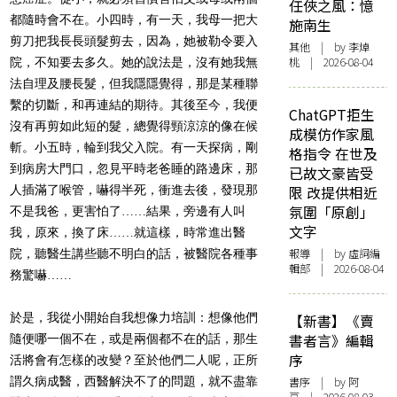
任俠之風：憶
都隨時會不在。小四時，有一天，我母一把大
施南生
剪刀把我長長頭髮剪去，因為，她被勒令要入
其他
| by 李焯
桃 | 2026-08-04
院，不知要去多久。她的說法是，沒有她我無
法自理及腰長髮，但我隱隱覺得，那是某種聯
繫的切斷，和再連結的期待。其後至今，我便
ChatGPT拒生
沒有再剪如此短的髮，總覺得頸涼涼的像在候
成模仿作家風
斬。小五時，輪到我父入院。有一天探病，剛
格指令 在世及
到病房大門口，忽見平時老爸睡的路邊床，那
已故文豪皆受
人插滿了喉管，嚇得半死，衝進去後，發現那
限 改提供相近
氛圍「原創」
不是我爸，更害怕了……結果，旁邊有人叫
文字
我，原來，換了床……就這樣，時常進出醫
報導
| by 虛詞編
院，聽醫生講些聽不明白的話，被醫院各種事
輯部 | 2026-08-04
務驚嚇……
於是，我從小開始自我想像力培訓：想像他們
【新書】《賣
書者言》編輯
隨便哪一個不在，或是兩個都不在的話，那生
序
活將會有怎樣的改變？至於他們二人呢，正所
謂久病成醫，西醫解決不了的問題，就不盡靠
書序
| by 阿