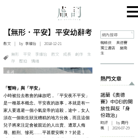
【無形．平安】平安幼辭考
蜘蛛俠
奧德賽
散文
| by 李維怡 | 2018-12-21
獨立書店
施南
生
無形
平安
李維怡
散文
成長
創作
生
存
壓迫
情緒
熱門文章
「暫時」與「平安」
諾蘭《奧德
小時被拉去教會的緣故吧，「平安夜不平安」
賽》中DEI的開
是一種基本概念。平安夜的故事，本就是有一
放性與反「身
家人要逃避一個小氣皇帝的追殺，途中，女人
份政治」
須在一個衛生狀況糟糕的地方分娩，而且這個
時評
| by
周丹
兒子將來注定會被親近的人出賣、遭眾人侮
楓
| 2026-07-29
辱、酷刑、慘死……平甚麼安啊？？於是，