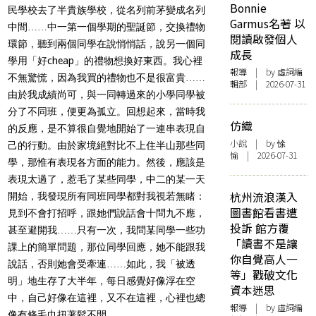
Bonnie
民學校去了半貴族學校，從名列前茅變成名列
Garmus名著 以
中間……中一第一個學期的聖誕節，交換禮物
閱讀啟發個人
環節，聽到兩個同學在說悄悄話，說另一個同
成長
學用「好cheap」的禮物想換好東西。我心裡
報導
| by 虛詞編
不無驚慌，因為我買的禮物也不是很富貴……
輯部 | 2026-07-31
由於我成績尚可，與一同轉過來的小學同學被
分了不同班，便更為孤立。回想起來，當時我
仿織
的反應，是不算很自覺地開始了一連串表現自
小說
| by 悇
己的行動。由於家境絕對比不上住半山那些同
愉 | 2026-07-31
學，那惟有表現各方面的能力。然後，應該是
表現太過了，惹毛了某些同學，中二的某一天
杭州流浪漢入
開始，我發現所有同班同學都對我視若無睹：
圖書館看書遭
見到不會打招呼，跟她們說話會十問九不應，
投訴 館方覆
甚至避開我……只有一次，我問某同學一些功
「讀書不是讓
課上的簡單問題，那位同學回應，她不能跟我
你自覺高人一
說話，否則她會受牽連……如此，我「被透
等」戳破文化
明」地生存了大半年，每日感覺好像浮在空
資本迷思
中，自己好像在這裡，又不在這裡，心裡也總
報導
| by 虛詞編
像有條毛巾扭著鬆不開。