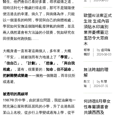
豆 | 2026-08-03
醫生。他們會自己看好多書，尋求緩痛之道，
現時活到七十幾歲行得走得，那可不是隨隨便
便活過去的幸運。病久了，與病痛為伴，只能
歐盟AI法案正式
以一個漫長的時間，學習與自己的病體相處，
生效 生成內容
須貼水印識別
學習如何安撫這個隨時亂發脾氣的病體，並且
業界憂標籤氾
兩人偶然還會有方法論的小競賽，恍如研究在
濫恐令大眾麻
田徑賽如何跑快點……
木
報導
| by 虛詞編
大概身邊一直有著這兩個人，多年來，大概
輯部 | 2026-08-03
「平安」，就被強而有力地連上了
「學習」、
「信自己」、「計劃」、「想像」、「與自我
無法跨越的理
相處」
，還有，很重要的：
知命，但不認命，
解
把解難變成樂趣
——擁抱一個難題，而非抗拒
散文
| by 彭慧
或逃避。
瑜 | 2026-07-31
被透明的黑線球
1987年升中學，由於派位問題，我從油麻地一
何詩蓓8月舉女
性專屬讀書會
間充滿公屋和舊區居民的小學，升了去港島區
共讀西西及
某山上名校。從步行上學變成過海上學，從平