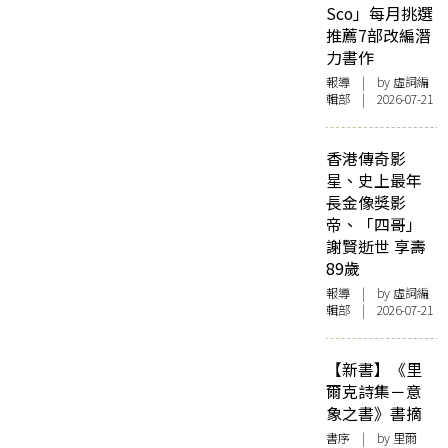
Sco」每月挑選
推薦7部改編潛
力書作
報導
| by 虛詞編
輯部 | 2026-07-21
香港傳奇影
星、史上最年
長金像獎影
帝、「四哥」
謝賢逝世 享壽
89歲
報導
| by 虛詞編
輯部 | 2026-07-21
【新書】《里
爾克詩集－意
象之書》書摘
書序
| by 里爾