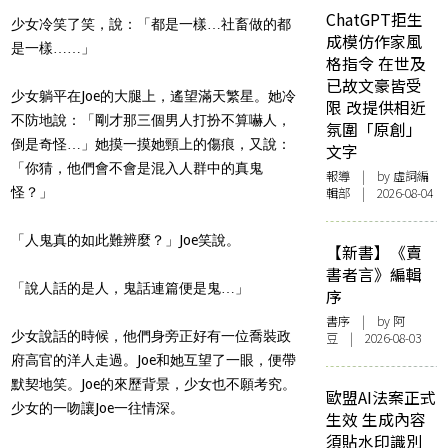
ChatGPT拒生
少女冷笑了笑，說：「都是一樣…社畜做的都
成模仿作家風
是一樣……」
格指令 在世及
已故文豪皆受
少女躺平在Joe的大腿上，遙望滿天繁星。她冷
限 改提供相近
不防地說：「剛才那三個男人打扮不算嚇人，
氛圍「原創」
倒是奇怪…」她摸一摸她頸上的傷痕，又說：
文字
「你猜，他們會不會是混入人群中的真鬼
報導
| by 虛詞編
怪？」
輯部 | 2026-08-04
「人鬼真的如此難辨麼？」Joe笑說。
【新書】《賣
書者言》編輯
「說人話的是人，鬼話連篇便是鬼…」
序
書序
| by 阿
少女說話的時候，他們身旁正好有一位喬裝政
豆 | 2026-08-03
府高官的洋人走過。Joe和她互望了一眼，便帶
默契地笑。Joe的來歷背景，少女也不願考究。
歐盟AI法案正式
少女的一吻讓Joe一往情深。
生效 生成內容
須貼水印識別