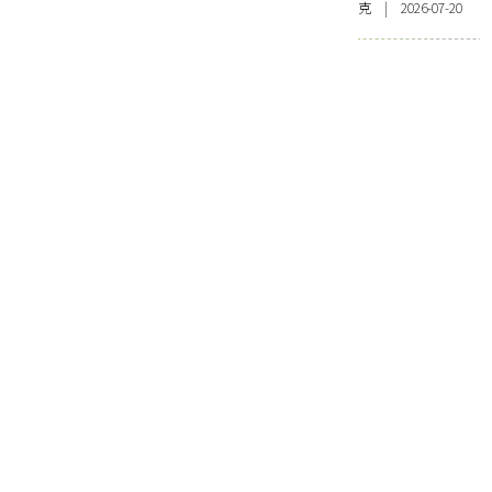
克 | 2026-07-20