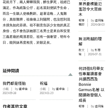
花前月下，兩人卿卿我我，醉生夢死，祖經已
業界憂標籤氾
滿足。作為紙紮公仔，起名當刻便賦予生命，
濫恐令大眾麻
而且一生聽人使喚酌斟。趁著這晚，人鬼難
木
分，真假難辨，祖偷偷上到陽間，也沒想到混
報導
| by 虛詞編
輯部 | 2026-08-03
水摸魚如此容易。祖不願意告訴少女他的真正
身份，也不會告訴她那三名男士是來自和安里
三義君廟的蜀漢君臣。祖有一個奢望，明年今
無法跨越的理
日，能與妹再度相見，於願足矣。
解
散文
| by 彭慧
瑜 | 2026-07-31
何詩蓓8月舉女
延伸閱讀
性專屬讀書會
共讀西西及
我們都是怪胎
祝福
Bonnie
小說
| by
盧卓倫
|
小說
| by 盧卓倫 |
Garmus名著 以
2023-09-28
2023-01-23
閱讀啟發個人
成長
作者其他文章
報導
| by 虛詞編