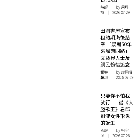
時評
| by
周丹
楓
| 2026-07-29
田園書屋宣布
租約期滿後結
業 「感謝50年
來風雨同路」
文藝界人士及
網民惋惜追念
報導
| by 虛詞編
輯部 | 2026-07-29
只要你不怕我
就行——從《大
盜歌王》看邱
剛健女性形象
的誕生
影評
| by 柯宇
涵 | 2026-07-28