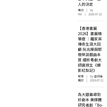
人的決定
專訪
| by
Hei | 2026-07-22
【香港書展
2026】書展精
華遊 ：羅家英
傳奇生涯大回
顧 阮兆輝與鄧
樹榮談戲曲本
質 細析粵劇大
師唐滌生《蝶
影紅梨記》
報導
| by 虛詞編
輯部 | 2026-07-21
為大銀幕尋到
好劇本 美媒體
研究者創「Bo-