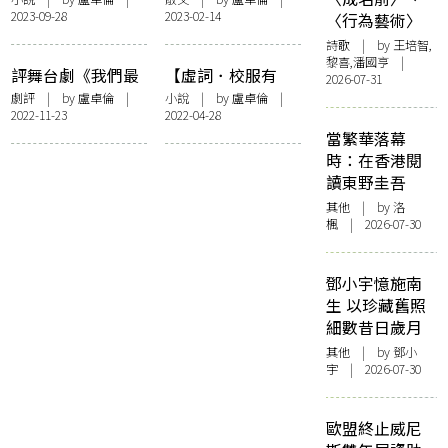
2023-09-28
2023-02-14
福〉、〈角色扮
〈行為藝術〉
演〉、〈靜音〉、
詩歌
| by 王培智,
〈恐怖情人〉
黎喜,潘國亨 |
評舞台劇《我們最
【虛詞．校服有
2026-07-31
快樂》——我們真
惑】如初
劇評
| by
盧卓倫
|
小說
| by
盧卓倫
|
2022-11-23
2022-04-28
的快樂嗎？
當繁華落幕
時：在香港閱
讀東野圭吾
其他
| by
洛
楓
| 2026-07-30
鄧小宇憶施南
生 以珍藏舊照
細數昔日歲月
其他
| by 鄧小
宇 | 2026-07-30
歐盟終止威尼