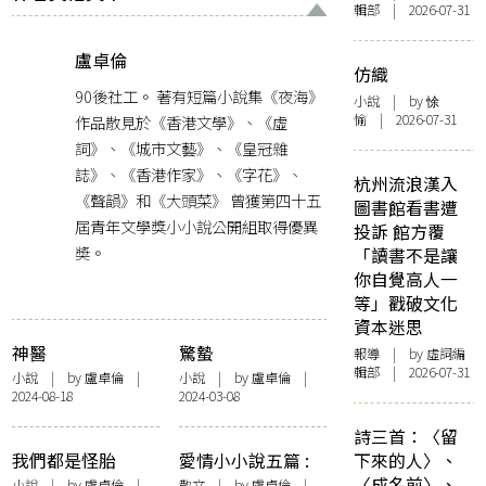
輯部 | 2026-07-31
盧卓倫
仿織
90後社工。 著有短篇小說集《夜海》
小說
| by 悇
愉 | 2026-07-31
作品散見於《香港文學》、《虛
詞》、《城市文藝》、《皇冠雜
誌》、《香港作家》、《字花》、
杭州流浪漢入
《聲韻》和《大頭菜》 曾獲第四十五
圖書館看書遭
屆青年文學獎小小說公開組取得優異
投訴 館方覆
奬。
「讀書不是讓
你自覺高人一
等」戳破文化
資本迷思
神醫
驚蟄
報導
| by 虛詞編
輯部 | 2026-07-31
小說
| by
盧卓倫
|
小說
| by
盧卓倫
|
2024-08-18
2024-03-08
詩三首：〈留
我們都是怪胎
愛情小小說五篇 :
下來的人〉、
〈日曆〉、〈祝
〈成名前〉、
小說
| by
盧卓倫
|
散文
| by
盧卓倫
|