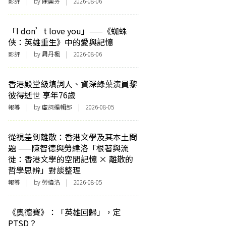
影評
| by 陳麗芬 | 2026-08-06
「I don’t love you」——《蜘蛛
俠：英雄重生》中的愛與記憶
影評
| by
周丹楓
| 2026-08-06
香港殿堂級填詞人、資深綠葉演員黎
彼得逝世 享年76歲
報導
| by 虛詞編輯部 | 2026-08-05
從視差到離散：香港文學及其本土問
題 ——陳智德與勞緯洛「根著與流
徙：香港文學的空間記憶 × 離散的
哲學思辨」對談整理
報導
| by 勞緯洛 | 2026-08-05
《奧德賽》：「英雄回歸」，定
PTSD？