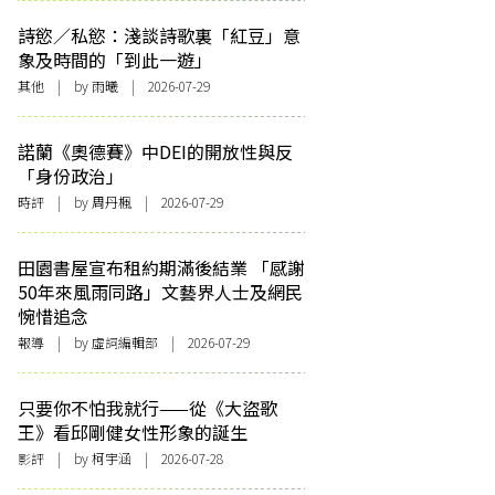
詩慾／私慾：淺談詩歌裏「紅豆」意
象及時間的「到此一遊」
其他
| by 雨曦 | 2026-07-29
諾蘭《奧德賽》中DEI的開放性與反
「身份政治」
時評
| by
周丹楓
| 2026-07-29
田園書屋宣布租約期滿後結業 「感謝
50年來風雨同路」文藝界人士及網民
惋惜追念
報導
| by 虛詞編輯部 | 2026-07-29
只要你不怕我就行——從《大盜歌
王》看邱剛健女性形象的誕生
影評
| by 柯宇涵 | 2026-07-28