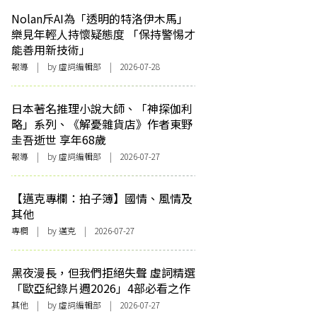
Nolan斥AI為「透明的特洛伊木馬」
樂見年輕人持懷疑態度 「保持警惕才
能善用新技術」
報導
| by 虛詞編輯部 | 2026-07-28
日本著名推理小說大師、「神探伽利
略」系列、《解憂雜貨店》作者東野
圭吾逝世 享年68歲
報導
| by 虛詞編輯部 | 2026-07-27
【邁克專欄：拍子簿】國情、風情及
其他
專欄
| by
邁克
| 2026-07-27
黑夜漫長，但我們拒絕失聲 虛詞精選
「歐亞紀錄片週2026」4部必看之作
其他
| by 虛詞編輯部 | 2026-07-27