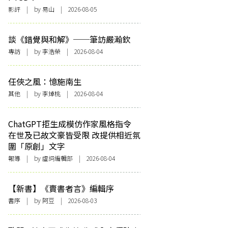
影評
| by 易山 | 2026-08-05
談《錯覺與和解》──筆訪嚴瀚欽
專訪
| by 李浩榮 | 2026-08-04
任俠之風：憶施南生
其他
| by 李焯桃 | 2026-08-04
ChatGPT拒生成模仿作家風格指令
在世及已故文豪皆受限 改提供相近氛
圍「原創」文字
報導
| by 虛詞編輯部 | 2026-08-04
【新書】《賣書者言》編輯序
書序
| by 阿豆 | 2026-08-03