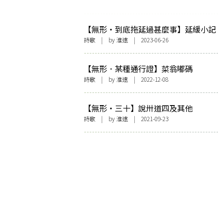
【無形・到底拖延過甚麼事】延緩小記
詩歌
| by
淮遠
| 2023-06-26
【無形．某種通行證】菜翁嘟碼
詩歌
| by
淮遠
| 2022-12-08
【無形・三十】說卅道四及其他
詩歌
| by
淮遠
| 2021-09-23