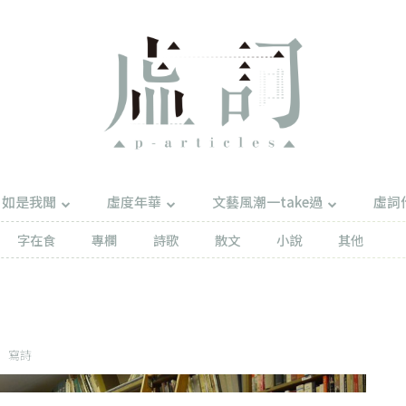
如是我聞
虛度年華
文藝風潮一take過
虛詞
字在食
專欄
詩歌
散文
小說
其他
寫詩