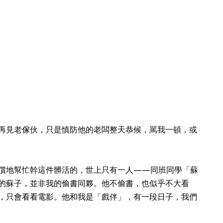
再見老傢伙，只是慎防他的老闆整天恭候，駡我一頓，或
償地幫忙幹這件髒活的，世上只有一人——同班同學「蘇
的蘇子，並非我的偷書同夥。他不偷書，也似乎不大看
，只會看看電影。他和我是「戲伴」，有一段日子，我們