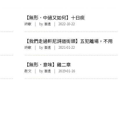
【無形．中過又如何】十日痰
詩歌
| by
淮遠
| 2022-10-22
【我們走過軒尼詩道街頭】五犯離場，不用
慌張
詩歌
| by
淮遠
| 2021-01-22
【無形．意味】雞二章
散文
| by
淮遠
| 2019-01-16