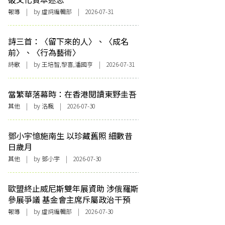
報導
| by 虛詞編輯部 | 2026-07-31
詩三首：〈留下來的人〉、〈成名
前〉、〈行為藝術〉
詩歌
| by 王培智,黎喜,潘國亨 | 2026-07-31
當繁華落幕時：在香港閱讀東野圭吾
其他
| by
洛楓
| 2026-07-30
鄧小宇憶施南生 以珍藏舊照 細數昔
日歲月
其他
| by 鄧小宇 | 2026-07-30
歐盟終止威尼斯雙年展資助 涉俄羅斯
參展爭議 基金會主席斥屬政治干預
報導
| by 虛詞編輯部 | 2026-07-30