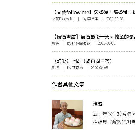
【文藝follow me】愛香港、讀香港
學經典《看牛集》、《天堂舞哉足下》
文藝Follow Me
| by 李卓謙 | 2020-08-08
【辰衝書店】辰衝最後一天，懷緬的是
麼？
報導
| by 虛詞編輯部 | 2020-08-06
《幻愛》七問（或自問自答）
影評
| by 葉嘉詠 | 2020-08-05
作者其他文章
淮遠
五十年代生於香港。
括詩集《解散吧叫春貓