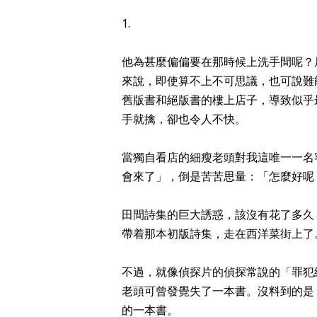
1.
他為甚麼偏偏要在那時候上洗手間呢？
來說，即使算不上不可思議，也可說難
舊版書和絕版書的樓上店子，導致似乎
手就擒，卻也令人不快。
當獨自看店的細瘦老頭對我這唯一一名
會來了」，倒是苦苦思量：「怎麼好呢
田間詩集的巨大誘惑，該沒有花了多久
帶着那本初版詩集，走在西洋菜街上了
不過，就像偵探片的偵探常說的「罪犯
老頭可曾發覺失了一本書。沒料到的是
的一本書。