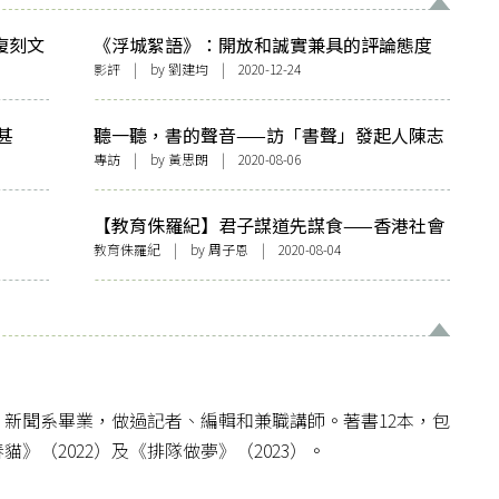
：復刻文
《浮城絮語》：開放和誠實兼具的評論態度
最為可貴
影評
| by
劉建均
| 2020-12-24
甚
聽一聽，書的聲音——訪「書聲」發起人陳志
堅
專訪
| by
黃思朗
| 2020-08-06
【教育侏羅紀】君子謀道先謀食——香港社會
亟須食育教育
教育侏羅紀
| by 周子恩 | 2020-08-04
新聞系畢業，做過記者、編輯和兼職講師。著書12本，包
》（2022）及《排隊做夢》（2023）。