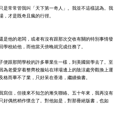
只是常常管我叫「天下第一奇人」。我並不這樣認為。我
場，才是既奇且瘋的行徑。
還是他的老闆，或者有沒有跟那次交收有關的特別事情發
回學校給他，而他當天傍晚就完成任務了。
子便跟那間學校的許多畢業生一樣，到美國留學去了。至
因為老愛穿着整齊校服站在球場邊上的陰涼處旁觀換上運
及格而畢不了業，只好呆在香港，繼續偷書。
我寫信，但後來不知怎的漸失聯絡。五十年來，我再沒有
只好偶然稍作懷念了。對他如是，對那冊絕版書，也如