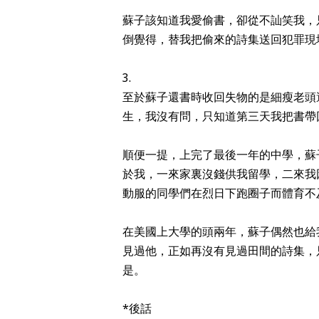
蘇子該知道我愛偷書，卻從不訕笑我，
倒覺得，替我把偷來的詩集送回犯罪現
3.
至於蘇子還書時收回失物的是細瘦老頭
生，我沒有問，只知道第三天我把書帶
順便一提，上完了最後一年的中學，蘇
於我，一來家裏沒錢供我留學，二來我
動服的同學們在烈日下跑圈子而體育不
在美國上大學的頭兩年，蘇子偶然也給
見過他，正如再沒有見過田間的詩集，
是。
*後話