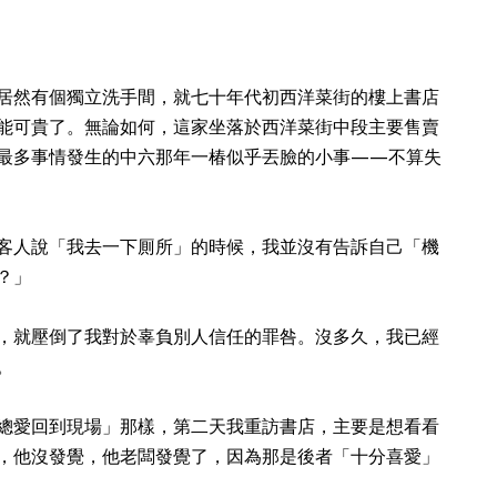
居然有個獨立洗手間，就七十年代初西洋菜街的樓上書店
能可貴了。無論如何，這家坐落於西洋菜街中段主要售賣
最多事情發生的中六那年一椿似乎丟臉的小事——不算失
客人說「我去一下厠所」的時候，我並沒有告訴自己「機
？」
，就壓倒了我對於辜負別人信任的罪咎。沒多久，我已經
。
總愛回到現場」那樣，第二天我重訪書店，主要是想看看
，他沒發覺，他老闆發覺了，因為那是後者「十分喜愛」