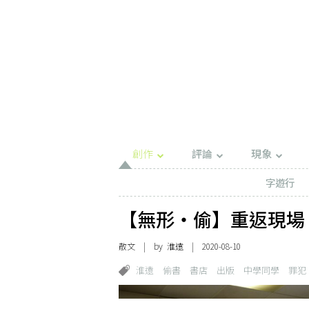
創作
評論
現象
字遊行
【無形・偷】重返現場
散文
| by
淮遠
| 2020-08-10
淮遠
偷書
書店
出版
中學同學
罪犯