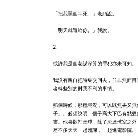
「把我駡個半死。」老頭說。
「明天就還給你。」我說。
2.
或許我是個老謀深算的罪犯亦未可知。
我沒有親自把詩集交回去，並非無面目
者幹些別的對我不利的事情。
那個時候，那種境況，可以既無畏又無
子」。必須說明，個子高大下巴有點翹
書。他喜歡打桌球，除了流連球室之外
差不多天天一起翹課，一起進電影院。