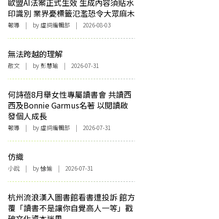
歐盟AI法案正式生效 生成內容須貼水
印識別 業界憂標籤氾濫恐令大眾麻木
報導
| by 虛詞編輯部 | 2026-08-03
無法跨越的理解
散文
| by 彭慧瑜 | 2026-07-31
何詩蓓8月舉女性專屬讀書會 共讀西
西及Bonnie Garmus名著 以閱讀啟
發個人成長
報導
| by 虛詞編輯部 | 2026-07-31
仿織
小說
| by 悇愉 | 2026-07-31
杭州流浪漢入圖書館看書遭投訴 館方
覆「讀書不是讓你自覺高人一等」戳
破文化資本迷思