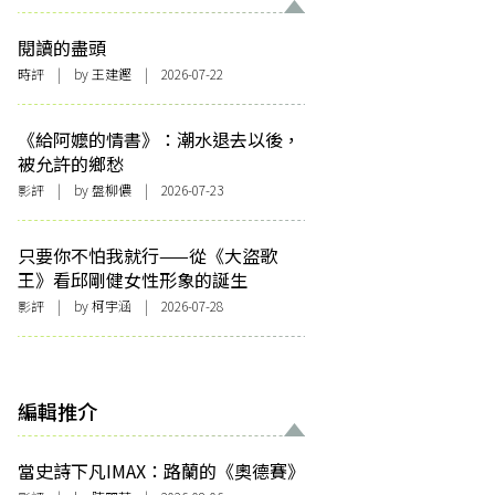
閱讀的盡頭
時評
| by 王建鏗 | 2026-07-22
《給阿嬤的情書》：潮水退去以後，
被允許的鄉愁
影評
| by 盤柳儂 | 2026-07-23
只要你不怕我就行——從《大盜歌
王》看邱剛健女性形象的誕生
影評
| by 柯宇涵 | 2026-07-28
編輯推介
當史詩下凡IMAX：路蘭的《奧德賽》