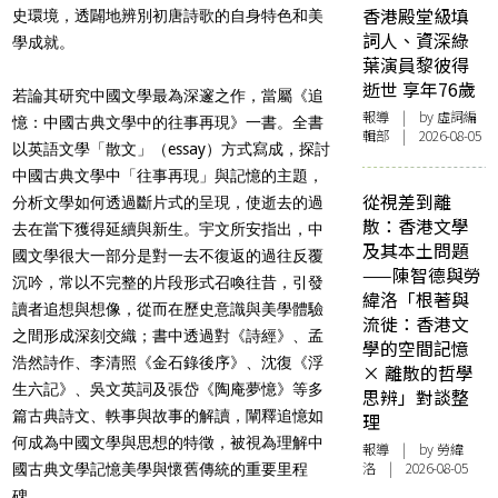
香港殿堂級填
史環境，透闢地辨別初唐詩歌的自身特色和美
詞人、資深綠
學成就。
葉演員黎彼得
逝世 享年76歲
若論其研究中國文學最為深邃之作，當屬《追
報導
| by 虛詞編
憶：中國古典文學中的往事再現》一書。全書
輯部 | 2026-08-05
以英語文學「散文」（essay）方式寫成，探討
中國古典文學中「往事再現」與記憶的主題，
從視差到離
分析文學如何透過斷片式的呈現，使逝去的過
散：香港文學
去在當下獲得延續與新生。宇文所安指出，中
及其本土問題
國文學很大一部分是對一去不復返的過往反覆
——陳智德與勞
沉吟，常以不完整的片段形式召喚往昔，引發
緯洛「根著與
讀者追想與想像，從而在歷史意識與美學體驗
流徙：香港文
之間形成深刻交織；書中透過對《詩經》、孟
學的空間記憶
浩然詩作、李清照《金石錄後序》、沈復《浮
× 離散的哲學
生六記》、吳文英詞及張岱《陶庵夢憶》等多
思辨」對談整
篇古典詩文、軼事與故事的解讀，闡釋追憶如
理
何成為中國文學與思想的特徵，被視為理解中
報導
| by 勞緯
洛 | 2026-08-05
國古典文學記憶美學與懷舊傳統的重要里程
碑。