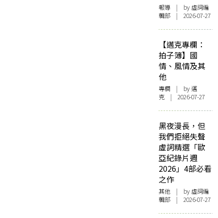
報導
| by 虛詞編
輯部 | 2026-07-27
【邁克專欄：
拍子簿】國
情、風情及其
他
專欄
| by
邁
克
| 2026-07-27
黑夜漫長，但
我們拒絕失聲
虛詞精選「歐
亞紀錄片週
2026」4部必看
之作
其他
| by 虛詞編
輯部 | 2026-07-27