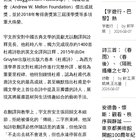
會（Andrew W. Mellon Foundation）傑出成就
【字遊行·巴
獎，並於2018年奪得唐獎第三屆漢學獎等多項
黎】熱
重大殊榮。
字遊行
| by 郭芊
葉 | 2026-08-07
宇文所安對中國古典文學的貢獻尤以翻譯與詮
釋見長。他耗時八年，獨力完成現存約1400首
詩三首：〈春
杜甫詩歌的英文全譯與註釋，2015年由De
雨〉、〈春
Gruyter出版社出版六卷本《杜甫詩》，為西方
後〉、〈隔靴
漢學界首次對杜甫詩作進行完整外譯，被視為
搔癢之七年〉
重要里程碑。他特別鍾情杜甫，認為杜甫代表
詩歌
| by 飲江,莫
唐詩文化的最高成就，甚至幽默指出杜甫是中
凱傑,王兆基 |
2026-08-07
國文學史上首位在詩中提及豆瓣醬的詩人，展
現其將嚴肅題材與生活情趣結合的藝術手法。
安德魯·懷
在翻譯與教學上，宇文所安主張回歸文本細
斯：觀看、秩
節，拒絕被僵化的「傳統」二字所束縛。他深
序與靜謐 ——
知詩歌翻譯必然伴隨語意的遺落，但他深信
東京都美術館
開館100周年紀
「不走出去就不會迷失，但也永遠停留在原