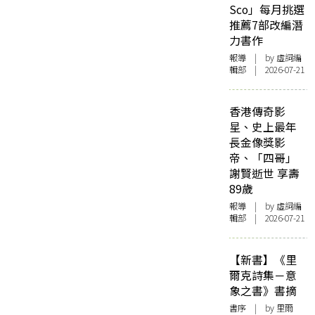
Sco」每月挑選
推薦7部改編潛
力書作
報導
| by 虛詞編
輯部 | 2026-07-21
香港傳奇影
星、史上最年
長金像獎影
帝、「四哥」
謝賢逝世 享壽
89歲
報導
| by 虛詞編
輯部 | 2026-07-21
【新書】《里
爾克詩集－意
象之書》書摘
書序
| by 里爾