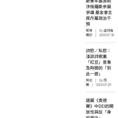
斯雙年展資助
涉俄羅斯參展
爭議 基金會主
席斥屬政治干
預
報導
| by 虛詞編
輯部 | 2026-07-30
詩慾／私慾：
淺談詩歌裏
「紅豆」意象
及時間的「到
此一遊」
其他
| by 雨
曦 | 2026-07-29
諾蘭《奧德
賽》中DEI的開
放性與反「身
份政治」