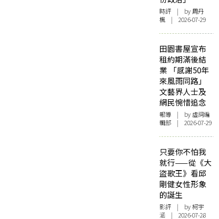
時評
| by
周丹
楓
| 2026-07-29
田園書屋宣布
租約期滿後結
業 「感謝50年
來風雨同路」
文藝界人士及
網民惋惜追念
報導
| by 虛詞編
輯部 | 2026-07-29
只要你不怕我
就行——從《大
盜歌王》看邱
剛健女性形象
的誕生
影評
| by 柯宇
涵 | 2026-07-28