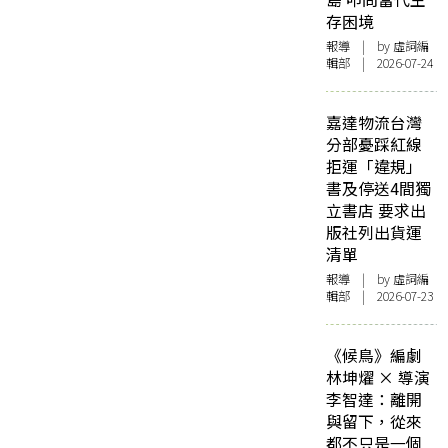
存困境
報導
| by 虛詞編
輯部 | 2026-07-24
嘉達物流台灣
分部憂踩紅線
拒運「違規」
書及停送4間獨
立書店 要求出
版社列出貨運
清單
報導
| by 虛詞編
輯部 | 2026-07-23
《候鳥》編劇
林坤燿 × 導演
李智達：離開
與留下，從來
都不只是一個