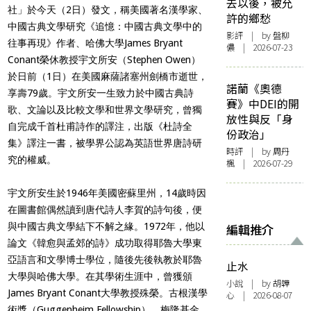
去以後，被允
社」於今天（2日）發文，稱美國著名漢學家、
許的鄉愁
中國古典文學研究《追憶：中國古典文學中的
影評
| by 盤柳
往事再現》作者、哈佛大學James Bryant
儂 | 2026-07-23
Conant榮休教授宇文所安（Stephen Owen）
於日前（1日）在美國麻薩諸塞州劍橋市逝世，
諾蘭《奧德
享壽79歲。宇文所安一生致力於中國古典詩
賽》中DEI的開
歌、文論以及比較文學和世界文學研究，曾獨
放性與反「身
自完成千首杜甫詩作的譯注，出版《杜詩全
份政治」
集》譯注一書，被學界公認為英語世界唐詩研
時評
| by
周丹
究的權威。
楓
| 2026-07-29
宇文所安生於1946年美國密蘇里州，14歲時因
在圖書館偶然讀到唐代詩人李賀的詩句後，便
與中國古典文學結下不解之緣。1972年，他以
編輯推介
論文《韓愈與孟郊的詩》成功取得耶魯大學東
亞語言和文學博士學位，隨後先後執教於耶魯
止水
大學與哈佛大學。在其學術生涯中，曾獲頒
小說
| by 胡韡
James Bryant Conant大學教授殊榮。古根漢學
心 | 2026-08-07
術獎（Guggenheim Fellowship）、梅隆基金