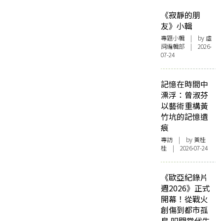
《寂靜的朋
友》小輯
專題小輯
| by 虛
詞編輯部 | 2026-
07-24
記憶在時間中
漂浮：曾淑芬
以藝術重構黃
竹坑的記憶遺
痕
專訪
| by 黃桂
桂 | 2026-07-24
《歐亞紀錄片
週2026》正式
開幕！從戰火
創傷到都市孤
島 叩問當代生