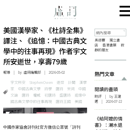
美國漢學家、《杜詩全集》
譯注、《追憶：中國古典文
奧德賽
獨立書
店
香港書展
寂
學中的往事再現》作者宇文
靜的朋友
所安逝世，享壽79歲
報導
| by 虛詞編輯部 | 2026-05-02
熱門文章
宇文所安
StephenOwen
逝世
訃聞
漢學
家
中國古典文學
詩學
唐詩
宋詞
中國
閱讀的盡頭
文論
唐詩
權威
初唐詩
盛唐詩
追憶中
時評
| by 王建
國古典文學中的往事再現
唐詩王國
美國
鏗 | 2026-07-22
《給阿嬤的情
書》：潮水退
中國作家協會詩刊社官方微信公眾號「詩刊