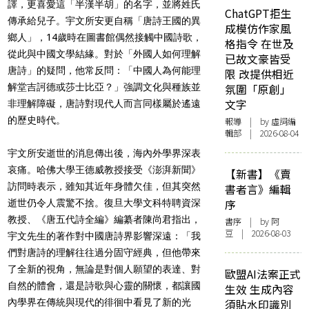
譯，更喜愛這「半漢半胡」的名字，並將姓氏
ChatGPT拒生
傳承給兒子。宇文所安更自稱「唐詩王國的異
成模仿作家風
鄉人」，14歲時在圖書館偶然接觸中國詩歌，
格指令 在世及
從此與中國文學結緣。對於「外國人如何理解
已故文豪皆受
唐詩」的疑問，他常反問：「中國人為何能理
限 改提供相近
解堂吉訶德或莎士比亞？」強調文化與種族並
氛圍「原創」
文字
非理解障礙，唐詩對現代人而言同樣屬於遙遠
的歷史時代。
報導
| by 虛詞編
輯部 | 2026-08-04
宇文所安逝世的消息傳出後，海內外學界深表
哀痛。哈佛大學王德威教授接受《澎湃新聞》
【新書】《賣
訪問時表示，雖知其近年身體欠佳，但其突然
書者言》編輯
序
逝世仍令人震驚不捨。復旦大學文科特聘資深
教授、《唐五代詩全編》編纂者陳尚君指出，
書序
| by 阿
豆 | 2026-08-03
宇文先生的著作對中國唐詩界影響深遠：「我
們對唐詩的理解往往過分固守經典，但他帶來
了全新的視角，無論是對個人願望的表達、對
歐盟AI法案正式
自然的體會，還是詩歌與心靈的關懷，都讓國
生效 生成內容
內學界在傳統與現代的徘徊中看見了新的光
須貼水印識別