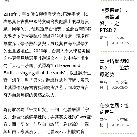
《奧德賽》：
2018年，宇文所安榮獲唐獎第3屆漢學獎，以
「英雄回
表彰其在古典中國詩文研究與翻譯上的卓越貢
歸」，定
獻。同年9月，他應邀來台領獎，並赴台灣師範
PTSD？
大學等多所大專院校舉辦座談與演講，現場座
影評
| by 易
山 | 2026-08-05
無虛席，學子熱烈參與，展現其在海外漢學界
的重量級地位。2020年，台灣大學入學指考國
文科更罕見地選用其翻譯文本，其中將杜甫名
談《錯覺與和
句「天地一沙鷗」英譯為“In Heaven and
解》──筆訪
Earth, a single gull of the sands”，以測試學生
嚴瀚欽
對「歸化」與「異化」翻譯模式的理解，展示
專訪
| by 李浩
榮 | 2026-08-04
出其譯作既保留古典詩簡潔含蓄，同時亦有言
有盡而意無窮的美感之功力。
任俠之風：憶
為何取名為「宇文所安」一詞，他曾解譯「宇
施南生
文」源自北魏鮮卑姓氏，與其英文姓氏Owen諧
其他
| by 李焯
音，而「所安」則取自《論語・為政篇》「觀
桃 | 2026-08-04
其所由，察其所安」。他曾表示，相較純音