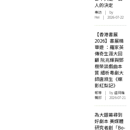
人的決定
專訪
| by
Hei | 2026-07-22
【香港書展
2026】書展精
華遊 ：羅家英
傳奇生涯大回
顧 阮兆輝與鄧
樹榮談戲曲本
質 細析粵劇大
師唐滌生《蝶
影紅梨記》
報導
| by 虛詞編
輯部 | 2026-07-21
為大銀幕尋到
好劇本 美媒體
研究者創「Bo-