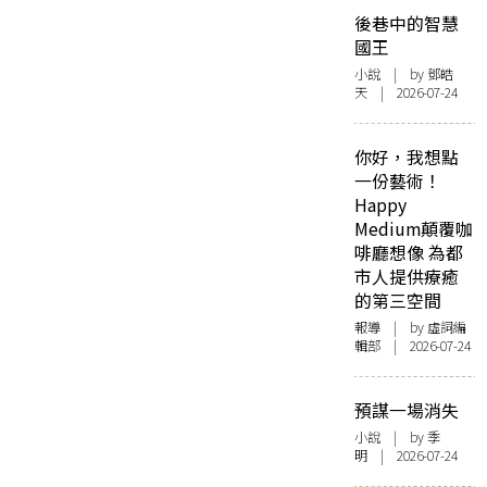
後巷中的智慧
國王
小說
| by 鄧皓
天 | 2026-07-24
你好，我想點
一份藝術！
Happy
Medium顛覆咖
啡廳想像 為都
市人提供療癒
的第三空間
報導
| by 虛詞編
輯部 | 2026-07-24
預謀一場消失
小說
| by 季
明 | 2026-07-24