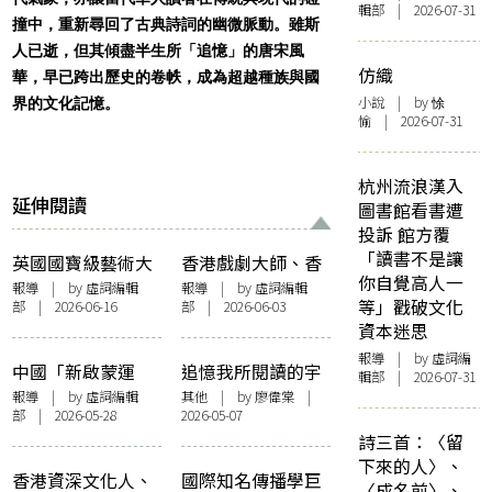
輯部 | 2026-07-31
撞中，重新尋回了古典詩詞的幽微脈動。雖斯
人已逝，但其傾盡半生所「追憶」的唐宋風
仿織
華，早已跨出歷史的卷帙，成為超越種族與國
小說
| by 悇
界的文化記憶。
愉 | 2026-07-31
杭州流浪漢入
延伸閱讀
圖書館看書遭
投訴 館方覆
「讀書不是讓
英國國寶級藝術大
香港戲劇大師、香
你自覺高人一
師、「藝術頑童」
港戲劇協會創辦人
報導
| by 虛詞編輯
報導
| by 虛詞編輯
等」戳破文化
部 | 2026-06-16
部 | 2026-06-03
David Hockney逝
鍾景輝逝世 享壽89
資本迷思
世 享壽88歲
歲
報導
| by 虛詞編
中國「新啟蒙運
追憶我所閱讀的宇
輯部 | 2026-07-31
動」代表人物之
文所安
報導
| by 虛詞編輯
其他
| by
廖偉棠
|
部 | 2026-05-28
2026-05-07
一、文藝評論家劉
詩三首：〈留
再復逝世，享壽85
下來的人〉、
歲
香港資深文化人、
國際知名傳播學巨
〈成名前〉、