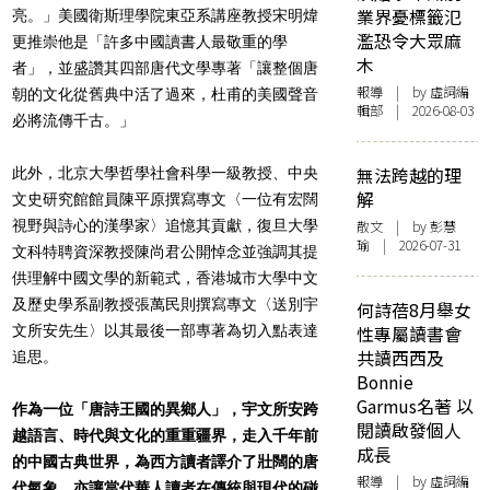
業界憂標籤氾
亮。」美國衛斯理學院東亞系講座教授宋明煒
濫恐令大眾麻
更推崇他是「許多中國讀書人最敬重的學
木
者」，並盛讚其四部唐代文學專著「讓整個唐
報導
| by 虛詞編
朝的文化從舊典中活了過來，杜甫的美國聲音
輯部 | 2026-08-03
必將流傳千古。」
無法跨越的理
此外，北京大學哲學社會科學一級教授、中央
解
文史研究館館員陳平原撰寫專文〈一位有宏闊
視野與詩心的漢學家〉追憶其貢獻，復旦大學
散文
| by 彭慧
瑜 | 2026-07-31
文科特聘資深教授陳尚君公開悼念並強調其提
供理解中國文學的新範式，香港城市大學中文
及歷史學系副教授張萬民則撰寫專文〈送別宇
何詩蓓8月舉女
文所安先生〉以其最後一部專著為切入點表達
性專屬讀書會
共讀西西及
追思。
Bonnie
Garmus名著 以
作為一位「唐詩王國的異鄉人」，宇文所安跨
閱讀啟發個人
越語言、時代與文化的重重疆界，走入千年前
成長
的中國古典世界，為西方讀者譯介了壯闊的唐
報導
| by 虛詞編
代氣象，亦讓當代華人讀者在傳統與現代的碰