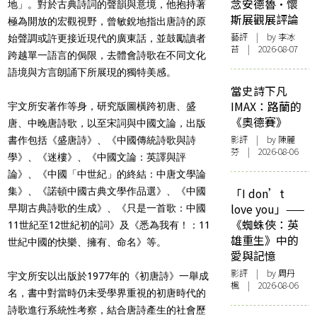
念安德魯·懷
地」。對於古典詩詞的聲韻與意境，他抱持著
斯展觀展評論
極為開放的宏觀視野，曾敏銳地指出唐詩的原
藝評
| by 李冰
始聲調或許更接近現代的廣東話，並鼓勵讀者
苔 | 2026-08-07
跨越單一語言的侷限，去體會詩歌在不同文化
語境與方言朗誦下所展現的獨特美感。
當史詩下凡
IMAX：路蘭的
宇文所安著作等身，研究版圖橫跨初唐、盛
《奧德賽》
唐、中晚唐詩歌，以至宋詞與中國文論，出版
影評
| by 陳麗
書作包括《盛唐詩》、《中國傳統詩歌與詩
芬 | 2026-08-06
學》、《迷樓》、《中國文論：英譯與評
論》、《中國「中世紀」的終結：中唐文學論
集》、《諾頓中國古典文學作品選》、《中國
「I don’t
love you」——
早期古典詩歌的生成》、《只是一首歌：中國
《蜘蛛俠：英
11世紀至12世紀初的詞》及《悉為我有！：11
雄重生》中的
世紀中國的快樂、擁有、命名》等。
愛與記憶
影評
| by
周丹
宇文所安以出版於1977年的《初唐詩》一舉成
楓
| 2026-08-06
名，書中對當時仍未受學界重視的初唐時代的
詩歌進行系統性考察，結合唐詩產生的社會歷