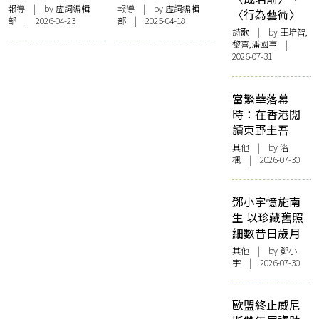
易學專家、「山今
擘、香港傳媒學者
報導
| by 虛詞編輯
報導
| by 虛詞編輯
〈行為藝術〉
部 | 2026-04-23
部 | 2026-04-18
老人」岑逸飛逝
李金銓逝世 享壽80
詩歌
| by 王培智,
世，享壽81歲
歲
黎喜,潘國亨 |
2026-07-31
當繁華落幕
時：在香港閱
讀東野圭吾
其他
| by
洛
楓
| 2026-07-30
鄧小宇憶施南
生 以珍藏舊照
細數昔日歲月
其他
| by 鄧小
宇 | 2026-07-30
歐盟終止威尼