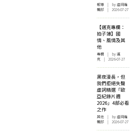
報導
| by 虛詞編
輯部 | 2026-07-27
【邁克專欄：
拍子簿】國
情、風情及其
他
專欄
| by
邁
克
| 2026-07-27
黑夜漫長，但
我們拒絕失聲
虛詞精選「歐
亞紀錄片週
2026」4部必看
之作
其他
| by 虛詞編
輯部 | 2026-07-27