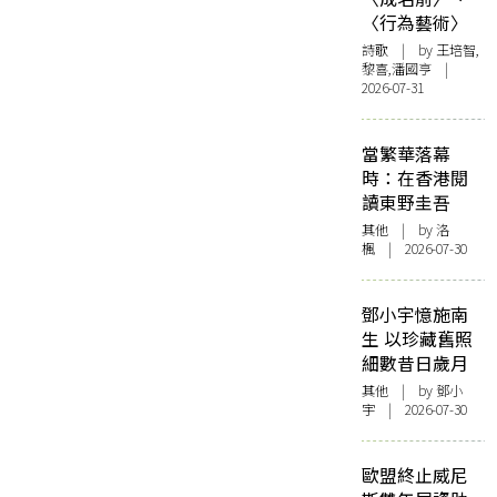
〈行為藝術〉
詩歌
| by 王培智,
黎喜,潘國亨 |
2026-07-31
當繁華落幕
時：在香港閱
讀東野圭吾
其他
| by
洛
楓
| 2026-07-30
鄧小宇憶施南
生 以珍藏舊照
細數昔日歲月
其他
| by 鄧小
宇 | 2026-07-30
歐盟終止威尼