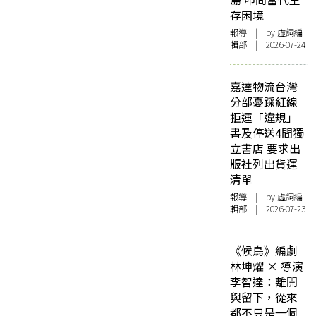
存困境
報導
| by 虛詞編
輯部 | 2026-07-24
嘉達物流台灣
分部憂踩紅線
拒運「違規」
書及停送4間獨
立書店 要求出
版社列出貨運
清單
報導
| by 虛詞編
輯部 | 2026-07-23
《候鳥》編劇
林坤燿 × 導演
李智達：離開
與留下，從來
都不只是一個