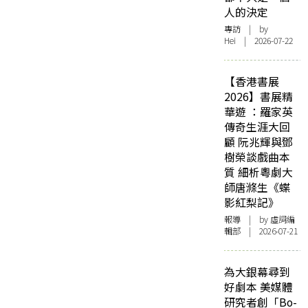
人的決定
專訪
| by
Hei | 2026-07-22
【香港書展
2026】書展精
華遊 ：羅家英
傳奇生涯大回
顧 阮兆輝與鄧
樹榮談戲曲本
質 細析粵劇大
師唐滌生《蝶
影紅梨記》
報導
| by 虛詞編
輯部 | 2026-07-21
為大銀幕尋到
好劇本 美媒體
研究者創「Bo-