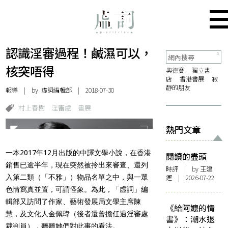
認識淫審過程！鹹濕可以，
核突唔得
奧德賽
獨立書
店
香港書展
寂
靜的朋友
報導
| by 虛詞編輯部 | 2018-07-30
村上春樹
淫審處
書展
熱門文章
一本2017年12月出版的中譯文學小說，在香港
閱讀的盡頭
銷售已逾半年，現在突然被拎出來審查、還列
時評
| by 王建
入第二類（「不雅」）物品名單之中，與一眾
鏗 | 2026-07-22
色情寫真並置，可謂怪象。為此，「虛詞」編
輯部又訪問了作家、藝術發展局文學主席陳
《給阿嬤的情
慧，及文化人金佩瑋（後者還曾擔任過淫審處
書》：潮水退
裁判員），聽聽她們對此事的看法。