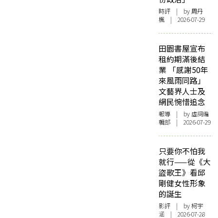
時評
| by
周丹
楓
| 2026-07-29
田園書屋宣布
租約期滿後結
業 「感謝50年
來風雨同路」
文藝界人士及
網民惋惜追念
報導
| by 虛詞編
輯部 | 2026-07-29
只要你不怕我
就行——從《大
盜歌王》看邱
剛健女性形象
的誕生
影評
| by 柯宇
涵 | 2026-07-28