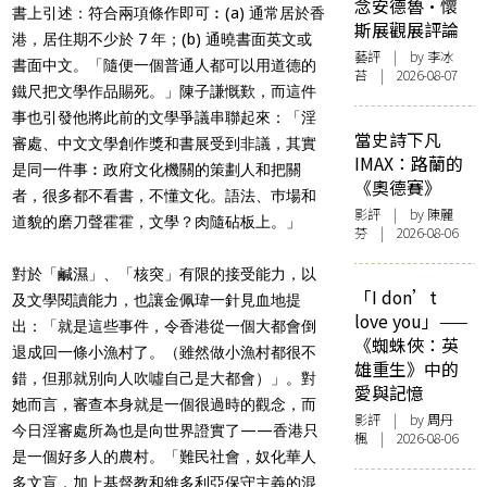
念安德魯·懷
書上引述：符合兩項條作即可︰(a) 通常居於香
斯展觀展評論
港，居住期不少於 7 年；(b) 通曉書面英文或
藝評
| by 李冰
書面中文。「隨便一個普通人都可以用道德的
苔 | 2026-08-07
鐵尺把文學作品賜死。」陳子謙慨歎，而這件
事也引發他將此前的文學爭議串聯起來：「淫
當史詩下凡
審處、中文文學創作獎和書展受到非議，其實
IMAX：路蘭的
是同一件事︰政府文化機關的策劃人和把關
《奧德賽》
者，很多都不看書，不懂文化。語法、巿場和
影評
| by 陳麗
道貌的磨刀聲霍霍，文學？肉隨砧板上。」
芬 | 2026-08-06
對於「鹹濕」、「核突」有限的接受能力，以
「I don’t
及文學閱讀能力，也讓金佩瑋一針見血地提
love you」——
出：「就是這些事件，令香港從一個大都會倒
《蜘蛛俠：英
退成回一條小漁村了。（雖然做小漁村都很不
雄重生》中的
錯，但那就別向人吹噓自己是大都會）」。對
愛與記憶
她而言，審查本身就是一個很過時的觀念，而
影評
| by
周丹
今日淫審處所為也是向世界證實了——香港只
楓
| 2026-08-06
是一個好多人的農村。「難民社會，奴化華人
多文盲，加上基督教和維多利亞保守主義的混