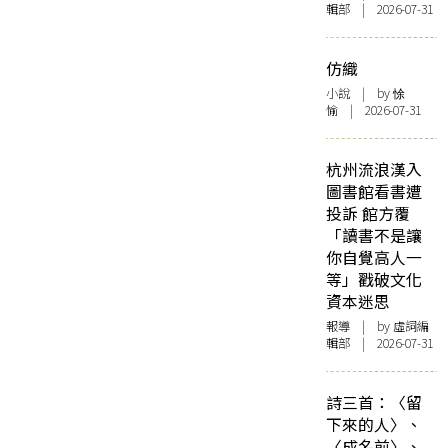
輯部 | 2026-07-31
仿織
小說
| by 悇
愉 | 2026-07-31
杭州流浪漢入
圖書館看書遭
投訴 館方覆
「讀書不是讓
你自覺高人一
等」戳破文化
資本迷思
報導
| by 虛詞編
輯部 | 2026-07-31
詩三首：〈留
下來的人〉、
〈成名前〉、