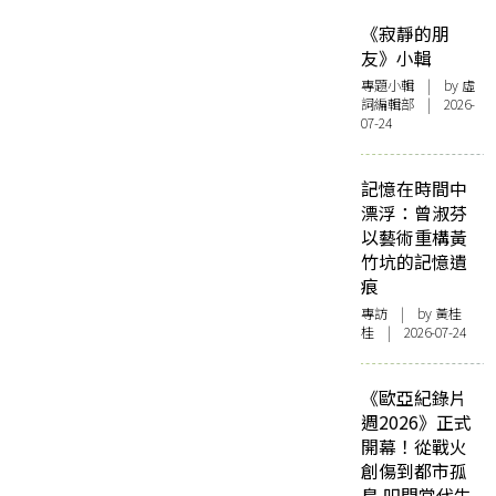
《寂靜的朋
友》小輯
專題小輯
| by 虛
詞編輯部 | 2026-
07-24
記憶在時間中
漂浮：曾淑芬
以藝術重構黃
竹坑的記憶遺
痕
專訪
| by 黃桂
桂 | 2026-07-24
《歐亞紀錄片
週2026》正式
開幕！從戰火
創傷到都市孤
島 叩問當代生