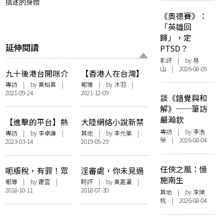
描述的身體
《奧德賽》：
「英雄回
歸」，定
延伸閱讀
PTSD？
影評
| by 易
山 | 2026-08-05
九十後港台開咪介
【香港人在台灣】
紹文學團體 「香港
行行企企蕩失路
專訪
| by
黃柏熹
|
報導
| by
沐羽
|
2021-09-24
2021-12-09
文學十三邀」：希
——記台文館「追
談《錯覺與和
望帶來更多想像與
憶我城──香港文
解》──筆訪
認知
學年華」特展
嚴瀚欽
【進擊的平台】熱
大陸網絡小說新禁
血漫畫設計宅——
令！寫及性相關是
專訪
| by 李浩
專訪
| by
李卓謙
|
其他
| by 李元巢 |
榮 | 2026-08-04
2023-03-14
2019-05-29
專訪本地漫畫團體
高風險！網民：中
「紙本分格」
國特色柏拉圖網絡
小說更誘惑
任俠之風：憶
呃版稅，有罪！眾
淫審處，你未見過
施南生
作者入稟提告「出
大蛇痾尿！
報導
| by 蕭雲 |
時評
| by
黃嘉瀛
|
2018-10-11
2018-07-30
一點」
其他
| by 李焯
桃 | 2026-08-04