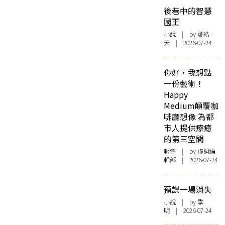
後巷中的智慧
國王
小說
| by 鄧皓
天 | 2026-07-24
你好，我想點
一份藝術！
Happy
Medium顛覆咖
啡廳想像 為都
市人提供療癒
的第三空間
報導
| by 虛詞編
輯部 | 2026-07-24
預謀一場消失
小說
| by 季
明 | 2026-07-24