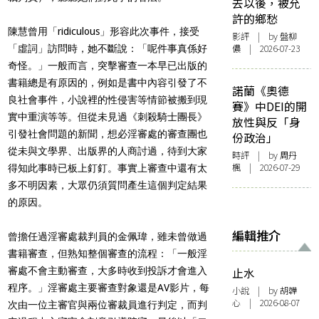
去以後，被允
許的鄉愁
陳慧曾用「ridiculous」形容此次事件，接受
影評
| by 盤柳
儂 | 2026-07-23
「虛詞」訪問時，她不斷說：「呢件事真係好
奇怪。」一般而言，突擊審查一本早已出版的
書籍總是有原因的，例如是書中內容引發了不
諾蘭《奧德
良社會事件，小說裡的性侵害等情節被搬到現
賽》中DEI的開
實中重演等等。但從未見過《刺殺騎士團長》
放性與反「身
引發社會問題的新聞，想必淫審處的審查團也
份政治」
從未與文學界、出版界的人商討過，待到大家
時評
| by
周丹
楓
| 2026-07-29
得知此事時已板上釘釘。事實上審查中還有太
多不明因素，大眾仍須質問產生這個判定結果
的原因。
編輯推介
曾擔任過淫審處裁判員的金佩瑋，雖未曾做過
書籍審查，但熟知整個審查的流程：「一般淫
審處不會主動審查，大多時收到投訴才會進入
止水
程序。」淫審處主要審查對象還是AV影片，每
小說
| by 胡韡
心 | 2026-08-07
次由一位主審官與兩位審裁員進行判定，而判