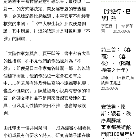
定過程中主審官會刻意引導陪審，最後以「二
對一」的方式落決定。問及淫審處的審查標
【字遊行·巴
準，金佩瑋記得比起鹹濕，主審官更不能接受
黎】熱
核突的事物：「《中大學生報》那次便是例
字遊行
| by 郭芊
葉 | 2026-08-07
證，其中屙屎、排洩的語詞才是引致判定『不
雅』的關鍵。」
詩三首：〈春
「大陸作家如莫言、賈平凹等，書中都有大量
雨〉、〈春
的性描寫，卻不見他們的作品被列為『不
後〉、〈隔靴
雅』；即便是日本作家如谷崎潤一郎，若以這
搔癢之七年〉
個標準衡量，他的作品也一定會在名單之
詩歌
| by 飲江,莫
凱傑,王兆基 |
中……但若所有涉及性描寫的小說都要包膠，
2026-08-07
也是不健康的。」陳慧認為小說具有想像的特
質，的確文學作品不是用來做感官發洩的工
具，但凡見到性情節便曰不雅，也會導致誤
安德魯·懷
斯：觀看、秩
判。
序與靜謐 ——
東京都美術館
由此帶出一個共同疑問——成為淫審小組委員
開館100周年紀
小組成員有何要求？詩人、研究者陳子謙在臉