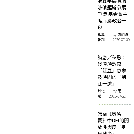
斯雙年展資助
涉俄羅斯參展
爭議 基金會主
席斥屬政治干
預
報導
| by 虛詞編
輯部 | 2026-07-30
詩慾／私慾：
淺談詩歌裏
「紅豆」意象
及時間的「到
此一遊」
其他
| by 雨
曦 | 2026-07-29
諾蘭《奧德
賽》中DEI的開
放性與反「身
份政治」