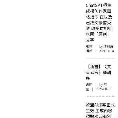
ChatGPT拒生
成模仿作家風
格指令 在世及
已故文豪皆受
限 改提供相近
氛圍「原創」
文字
報導
| by 虛詞編
輯部 | 2026-08-04
【新書】《賣
書者言》編輯
序
書序
| by 阿
豆 | 2026-08-03
歐盟AI法案正式
生效 生成內容
須貼水印識別