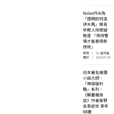
Nolan斥AI為
「透明的特洛
伊木馬」樂見
年輕人持懷疑
態度 「保持警
惕才能善用新
技術」
報導
| by 虛詞編
輯部 | 2026-07-28
日本著名推理
小說大師、
「神探伽利
略」系列、
《解憂雜貨
店》作者東野
圭吾逝世 享年
68歲