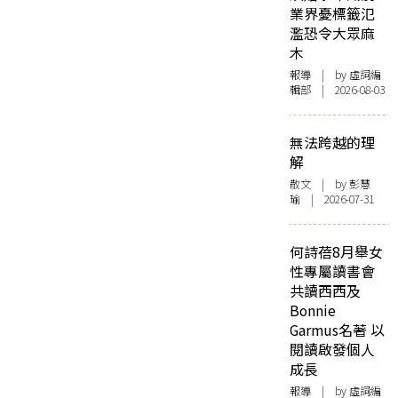
業界憂標籤氾
濫恐令大眾麻
木
報導
| by 虛詞編
輯部 | 2026-08-03
無法跨越的理
解
散文
| by 彭慧
瑜 | 2026-07-31
何詩蓓8月舉女
性專屬讀書會
共讀西西及
Bonnie
Garmus名著 以
閱讀啟發個人
成長
報導
| by 虛詞編