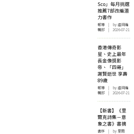
Sco」每月挑選
推薦7部改編潛
力書作
報導
| by 虛詞編
輯部 | 2026-07-21
香港傳奇影
星、史上最年
長金像獎影
帝、「四哥」
謝賢逝世 享壽
89歲
報導
| by 虛詞編
輯部 | 2026-07-21
【新書】《里
爾克詩集－意
象之書》書摘
書序
| by 里爾