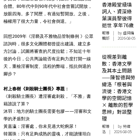
香港殿堂級填
合體。80年代中到90年代中社會曾嘗試開放，
詞人、資深綠
放眼四海。多了閱歷，有過短暫開放。之後，
葉演員黎彼得
極權用了很大力量，令社會倒退。」
逝世 享年76歲
報導
| by 虛詞編
回想2009年《淫褻及不雅物品管制條例 》公眾
輯部 | 2026-08-05
諮詢時，很多文化團體都曾提出建議、建立多
方討論，試圖將審查的尺度拉鬆；不知近十年
從視差到離
後的今日，公共輿論能否有足夠力度打開一線
散：香港文學
天，重檢淫審制度、流程的弊端，抵抗倒退的
及其本土問題
腳步
？
——陳智德與勞
緯洛「根著與
村上春樹《刺殺騎士團長》專題：
流徙：香港文
《刺殺騎士團長》遭淫審處刺殺，「不雅」書
學的空間記憶
籍誰說了算？
× 離散的哲學
思辨」對談整
沐羽：地方的騎士團長需要包膠——淫審和文
理
學的矛盾對決
報導
| by 勞緯
黃嘉瀛：淫審處，你未見過大蛇痾尿！
洛 | 2026-08-05
韓麗珠：只有足夠成熟的靈魂，才能讀懂坦白