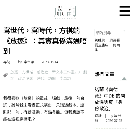
寫世代，寫時代，方祺端
《放逐》：其實真係溝通唔
蜘蛛俠
奧德賽
獨立書店
施南
到
生
專訪
| by
李卓謙
| 2023-03-14
放逐
方祺端
前進進
新文本工作室2.0
劇
熱門文章
場
政治冷感
時代
訪問
李卓謙
諾蘭《奧德
賽》中DEI的開
我很喜歡《放逐》的最後一場戲，最後一句台
放性與反「身
詞，雖然我未看過正式演出，只讀過戲本。讀
份政治」
到那一句，有點激動，有點鼻酸。但我應該不
時評
| by
周丹
能在這裡穿橋吧？
楓
| 2026-07-29