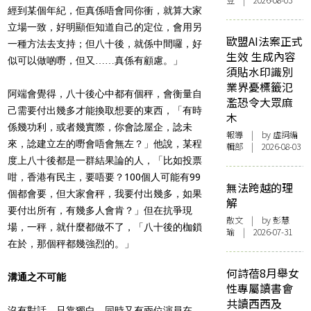
豆 | 2026-08-03
經到某個年紀，佢真係唔會同你衝，就算大家
立場一致，好明顯佢知道自己的定位，會用另
歐盟AI法案正式
一種方法去支持；但八十後，就係中間囉，好
生效 生成內容
似可以做啲嘢，但又……真係有顧慮。」
須貼水印識別
業界憂標籤氾
阿端會覺得，八十後心中都有個秤，會衡量自
濫恐令大眾麻
己需要付出幾多才能換取想要的東西，「有時
木
係幾功利，或者幾實際，你會諗屋企，諗未
報導
| by 虛詞編
來，諗建立左的嘢會唔會無左？」他說，某程
輯部 | 2026-08-03
度上八十後都是一群結果論的人，「比如投票
咁，香港有民主，要唔要？100個人可能有99
無法跨越的理
個都會要，但大家會秤，我要付出幾多，如果
解
要付出所有，有幾多人會肯？」但在抗爭現
散文
| by 彭慧
場，一秤，就什麼都做不了，「八十後的枷鎖
瑜 | 2026-07-31
在於，那個秤都幾強烈的。」
何詩蓓8月舉女
溝通之不可能
性專屬讀書會
共讀西西及
沒有對話，只靠獨白，同時又有兩位演員在