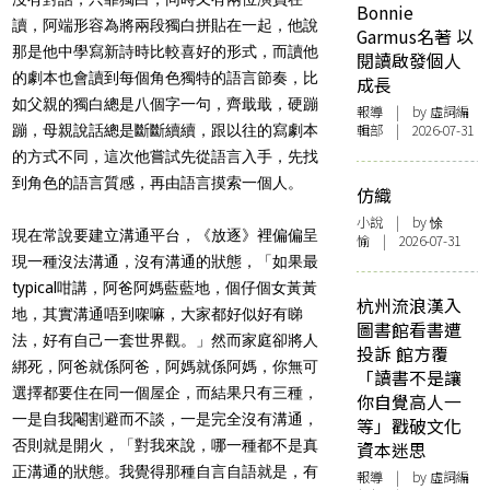
Bonnie
讀，阿端形容為將兩段獨白拼貼在一起，他說
Garmus名著 以
那是他中學寫新詩時比較喜好的形式，而讀他
閱讀啟發個人
的劇本也會讀到每個角色獨特的語言節奏，比
成長
如父親的獨白總是八個字一句，齊戢戢，硬蹦
報導
| by 虛詞編
輯部 | 2026-07-31
蹦，母親說話總是斷斷續續，跟以往的寫劇本
的方式不同，這次他嘗試先從語言入手，先找
到角色的語言質感，再由語言摸索一個人。
仿織
小說
| by 悇
現在常說要建立溝通平台，《放逐》裡偏偏呈
愉 | 2026-07-31
現一種沒法溝通，沒有溝通的狀態，「如果最
typical咁講，阿爸阿媽藍藍地，個仔個女黃黃
杭州流浪漢入
地，其實溝通唔到㗎嘛，大家都好似好有睇
圖書館看書遭
法，好有自己一套世界觀。」然而家庭卻將人
投訴 館方覆
綁死，阿爸就係阿爸，阿媽就係阿媽，你無可
「讀書不是讓
選擇都要住在同一個屋企，而結果只有三種，
你自覺高人一
一是自我閹割避而不談，一是完全沒有溝通，
等」戳破文化
否則就是開火，「對我來說，哪一種都不是真
資本迷思
正溝通的狀態。我覺得那種自言自語就是，有
報導
| by 虛詞編