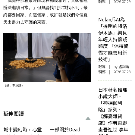
「我覺得那種放逐跟現在都幾相近，大家都無
輯部 | 2026-07-29
辦法繼續日常。」但無論找到抑或找不到，最
終都要回家。而這個家，或許就是我們今個夏
Nolan斥AI為
天出盡力去守護的東西。
「透明的特洛
伊木馬」樂見
年輕人持懷疑
態度 「保持警
惕才能善用新
技術」
報導
| by 虛詞編
輯部 | 2026-07-28
（攝：李卓謙）
日本著名推理
小說大師、
「神探伽利
略」系列、
延伸閱讀
《解憂雜貨
店》作者東野
城市變幻時，心靈
一部關於Dead
圭吾逝世 享年