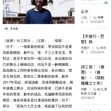
止水
小說
| by 胡韡
心 | 2026-08-07
（攝：李卓謙）
【字遊行·巴
《放逐》分三部分，〈父親〉、〈母親〉、
黎】熱
〈兒子〉，一個家庭的框架，導演卻說不是要
字遊行
| by 郭芊
葉 | 2026-08-07
寫家庭關係。劇中父、母、子三人零交流，零
對話，甚至不會在同一場口出現，各自困於自
己的舞台上喃喃自語，但這不是一齣獨腳戲，
詩三首：〈春
因為舞台上同時會有兩位演員，各自獨白，聲
雨〉、〈春
音互相交錯，製造出二重奏般的效果。劇本
後〉、〈隔靴
2017年寫起，經過讀劇，其後再刪刪改改，兩
搔癢之七年〉
年後搬上舞台，但這時候的香港，已經不是兩
詩歌
| by 飲江,莫
凱傑,王兆基 |
年前的香港，劇本的成品，也偏離導演原初的
2026-08-07
構思，修改得最多是社運成份較重的〈兒子〉
部分，「因為六七月之後，係超越了以前的想