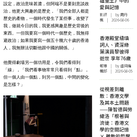
雄重生》中的
設定，政治意味甚濃，但阿端不是要刻意談政
愛與記憶
治，他更大興趣的是歷史，「我們全部人都是
影評
| by
周丹
歷史的產物，一個時代發生了某些事，改變了
楓
| 2026-08-06
我，做就今日的我，我更感興趣是歷史背後的
東西。一但我要寫一個時代一個歷史，我無得
香港殿堂級填
避政治；如果我要寫一個五十幾六十歲的香港
詞人、資深綠
人，我無辦法切斷他跟中國的關係。」
葉演員黎彼得
逝世 享年76歲
他覺得劇場另一個功用是，令我們看得到
報導
| by 虛詞編
「線」，「我們看事物常常只看得到『點』，
輯部 | 2026-08-05
但一個人由一個點，到另一個點，中間的變化
是怎樣？」
從視差到離
散：香港文學
及其本土問題
——陳智德與勞
緯洛「根著與
流徙：香港文
學的空間記憶
× 離散的哲學