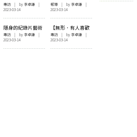
方法：訪問
間中尋找可能——
專訪
| by
李卓謙
|
報導
| by
李卓謙
|
2023-03-14
2023-03-14
《Sample樣本》編
記駱頴佳「否定性
輯部
的否定——韓炳哲
論他者缺席下的無
隱身的紀錄片藝術
【無形．有人喜歡
痛社會」講座
——訪《戲棚》導
黃】追憶逝水年華
專訪
| by
李卓謙
|
專訪
| by
李卓謙
|
2023-03-14
2023-03-14
演卓翔
——孔慧怡《不帶
感傷的回憶》