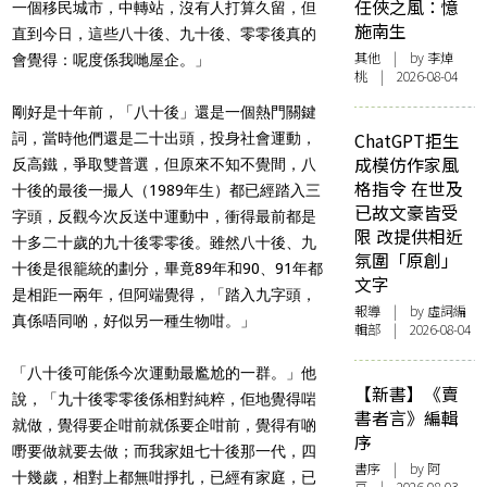
任俠之風：憶
一個移民城市，中轉站，沒有人打算久留，但
施南生
直到今日，這些八十後、九十後、零零後真的
其他
| by 李焯
會覺得：呢度係我哋屋企。」
桃 | 2026-08-04
剛好是十年前，「八十後」還是一個熱門關鍵
ChatGPT拒生
詞，當時他們還是二十出頭，投身社會運動，
成模仿作家風
反高鐵，爭取雙普選，但原來不知不覺間，八
格指令 在世及
十後的最後一撮人（1989年生）都已經踏入三
已故文豪皆受
字頭，反觀今次反送中運動中，衝得最前都是
限 改提供相近
十多二十歲的九十後零零後。雖然八十後、九
氛圍「原創」
十後是很籠統的劃分，畢竟89年和90、91年都
文字
是相距一兩年，但阿端覺得，「踏入九字頭，
報導
| by 虛詞編
真係唔同啲，好似另一種生物咁。」
輯部 | 2026-08-04
「八十後可能係今次運動最尷尬的一群。」他
【新書】《賣
說，「九十後零零後係相對純粹，佢地覺得啱
書者言》編輯
就做，覺得要企咁前就係要企咁前，覺得有啲
序
嘢要做就要去做；而我家姐七十後那一代，四
書序
| by 阿
十幾歲，相對上都無咁掙扎，已經有家庭，已