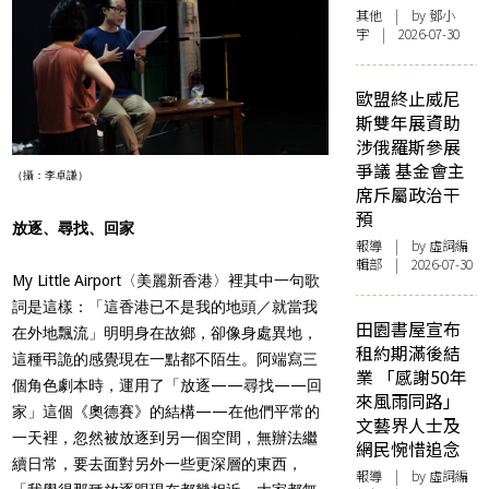
其他
| by 鄧小
宇 | 2026-07-30
歐盟終止威尼
斯雙年展資助
涉俄羅斯參展
爭議 基金會主
（攝：李卓謙）
席斥屬政治干
預
放逐、尋找、回家
報導
| by 虛詞編
輯部 | 2026-07-30
My Little Airport〈美麗新香港〉裡其中一句歌
詞是這樣：「這香港已不是我的地頭／就當我
田園書屋宣布
在外地飄流」明明身在故鄉，卻像身處異地，
租約期滿後結
這種弔詭的感覺現在一點都不陌生。阿端寫三
業 「感謝50年
個角色劇本時，運用了「放逐——尋找——回
來風雨同路」
家」這個《奧德賽》的結構——在他們平常的
文藝界人士及
一天裡，忽然被放逐到另一個空間，無辦法繼
網民惋惜追念
續日常，要去面對另外一些更深層的東西，
報導
| by 虛詞編