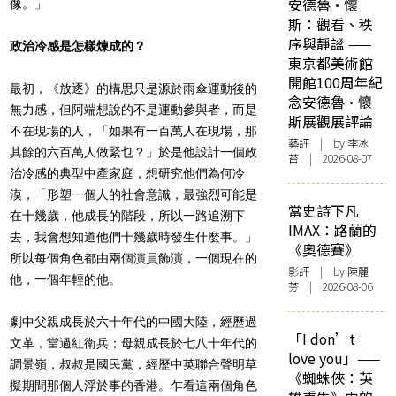
安德魯·懷
像。」
斯：觀看、秩
序與靜謐 ——
政治冷感是怎樣煉成的？
東京都美術館
開館100周年紀
最初，《放逐》的構思只是源於雨傘運動後的
念安德魯·懷
無力感，但阿端想說的不是運動參與者，而是
斯展觀展評論
不在現場的人，「如果有一百萬人在現場，那
藝評
| by 李冰
其餘的六百萬人做緊乜？」於是他設計一個政
苔 | 2026-08-07
治冷感的典型中產家庭，想研究他們為何冷
漠，「形塑一個人的社會意識，最強烈可能是
當史詩下凡
在十幾歲，他成長的階段，所以一路追溯下
IMAX：路蘭的
去，我會想知道他們十幾歲時發生什麼事。」
《奧德賽》
所以每個角色都由兩個演員飾演，一個現在的
影評
| by 陳麗
他，一個年輕的他。
芬 | 2026-08-06
劇中父親成長於六十年代的中國大陸，經歷過
「I don’t
文革，當過紅衛兵；母親成長於七八十年代的
love you」——
調景嶺，叔叔是國民黨，經歷中英聯合聲明草
《蜘蛛俠：英
擬期間那個人浮於事的香港。乍看這兩個角色