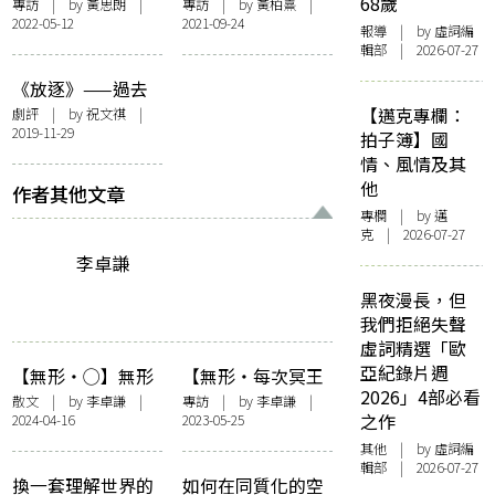
如何安頓？——訪
Body和公義的戲劇
68歲
專訪
| by
黃思朗
|
專訪
| by
黃柏熹
|
2022-05-12
2021-09-24
《鐵行里》陳炳
愛麗絲劇場實驗室
報導
| by 虛詞編
釗、朱栢康、梁天
演布萊希特《異例
輯部 | 2026-07-27
尺
與法則》
《放逐》——過去
如頑石，擲出後逆
【邁克專欄：
劇評
| by 祝文祺 |
2019-11-29
風回轉狠狠擊中你
拍子簿】國
的臉
情、風情及其
他
作者其他文章
專欄
| by
邁
克
| 2026-07-27
李卓謙
黑夜漫長，但
我們拒絕失聲
虛詞精選「歐
亞紀錄片週
【無形・◯】無形
【無形・每次冥王
2026」4部必看
易碎
星靠近的時分】體
散文
| by
李卓謙
|
專訪
| by
李卓謙
|
之作
2024-04-16
2023-05-25
認餘生，預想救贖
——訪問《崩末》
其他
| by 虛詞編
輯部 | 2026-07-27
作者勞緯洛
換一套理解世界的
如何在同質化的空