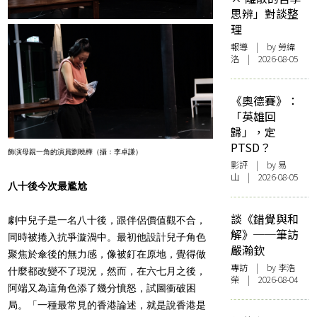
思辨」對談整
理
報導
| by 勞緯
洛 | 2026-08-05
《奧德賽》：
「英雄回
歸」，定
PTSD？
飾演母親一角的演員劉曉樺（攝：李卓謙）
影評
| by 易
山 | 2026-08-05
八十後今次最尷尬
談《錯覺與和
劇中兒子是一名八十後，跟伴侶價值觀不合，
解》──筆訪
同時被捲入抗爭漩渦中。最初他設計兒子角色
嚴瀚欽
聚焦於傘後的無力感，像被釘在原地，覺得做
專訪
| by 李浩
什麼都改變不了現況，然而，在六七月之後，
榮 | 2026-08-04
阿端又為這角色添了幾分憤怒，試圖衝破困
局。「一種最常見的香港論述，就是說香港是