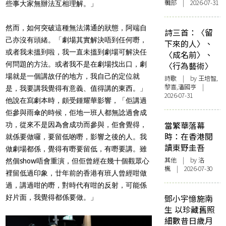
輯部 | 2026-07-31
些事大家無辦法互相理解。」
然而，如何突破這種無法溝通的狀態，阿端自
詩三首：〈留
己亦沒有頭緒。「劇場其實解決唔到任何嘢，
下來的人〉、
或者我未搵到啦，我一直未搵到劇場可解決任
〈成名前〉、
〈行為藝術〉
何問題的方法。或者我不是在劇場找出口，劇
場就是一個講故仔的地方，我自己的定位就
詩歌
| by 王培智,
黎喜,潘國亨 |
是，我要講我覺得有意義、值得講的東西。」
2026-07-31
他說在寫劇本時，頗受鍾耀華影響，「佢講過
佢參與雨傘的時候，佢地一班人都無諗過會成
當繁華落幕
功，從來不是因為會成功而參與，佢會覺得，
時：在香港閱
就係要做囉，要留低啲嘢，影響之後的人。我
讀東野圭吾
做劇場都係，覺得有嘢要留低，有嘢要講。雖
其他
| by
洛
然個show唔會重演，但佢曾經在幾十個觀眾心
楓
| 2026-07-30
裡留低過印象，廿年前的香港有班人曾經咁做
過，講過咁的嘢，對時代有咁的反射，可能係
鄧小宇憶施南
好片面，我覺得都係要做。」
生 以珍藏舊照
細數昔日歲月