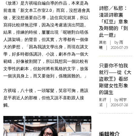
《放逐》是方祺端自編自導的作品，本來是為
詩慾／私慾：
前進進「新文本工作室2.0」而寫，沒想過會真
淺談詩歌裏
做，更沒想過要自己導，諗住寫完就算，所以
「紅豆」意象
寫得比較肆無忌憚，因為沒考慮過演出問題。
及時間的「到
結果，排練的時候，屢屢出現「呢啲對白唔係
此一遊」
人講架喎」的聲音，但其實，方導都有一個偉
其他
| by 雨
大的夢想，「因為我讀文學出身，而現在講文
曦 | 2026-07-29
學，好多時都係講詩、小說，劇本作為一個大
範疇，好像被割開了，所以我想寫一個比較有
只要你不怕我
文學性的劇本，但如何將有風格的文字，放落
就行——從《大
一個演員身上，而又要做到，係幾困難的。」
盜歌王》看邱
剛健女性形象
方祺端，八十後，一頭鬈髮，笑容可掬，應該
的誕生
是平易近人的那種，但他又說不喜歡跟人接
影評
| by 柯宇
涵 | 2026-07-28
觸。
編輯推介