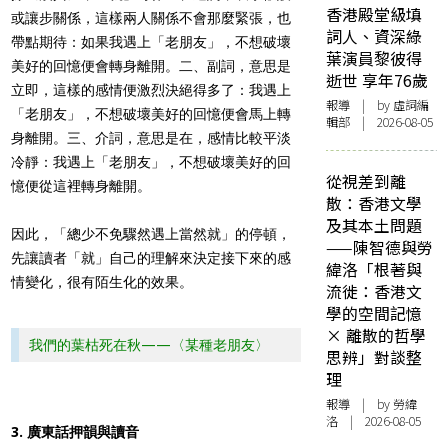
香港殿堂級填
或讓步關係，這樣兩人關係不會那麼緊張，也
詞人、資深綠
帶點期待：如果我遇上「老朋友」，不想破壞
葉演員黎彼得
美好的回憶便會轉身離開。二、副詞，意思是
逝世 享年76歲
立即，這樣的感情便激烈決絕得多了：我遇上
報導
| by 虛詞編
「老朋友」，不想破壞美好的回憶便會馬上轉
輯部 | 2026-08-05
身離開。三、介詞，意思是在，感情比較平淡
冷靜：我遇上「老朋友」，不想破壞美好的回
從視差到離
憶便從這裡轉身離開。
散：香港文學
及其本土問題
因此，「總少不免驟然遇上當然就」的停頓，
——陳智德與勞
先讓讀者「就」自己的理解來決定接下來的感
緯洛「根著與
情變化，很有陌生化的效果。
流徙：香港文
學的空間記憶
× 離散的哲學
我們的葉枯死在秋——〈某種老朋友〉
思辨」對談整
理
報導
| by 勞緯
洛 | 2026-08-05
3. 廣東話押韻與讀音