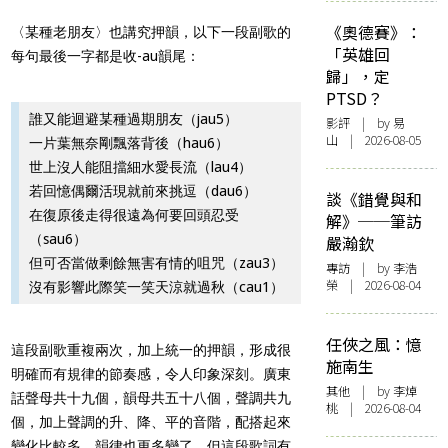
《奧德賽》：
〈某種老朋友〉也講究押韻，以下一段副歌的
「英雄回
每句最後一字都是收-au韻尾：
歸」，定
PTSD？
誰又能迴避某種過期朋友（jau5）
影評
| by 易
山 | 2026-08-05
一片葉無奈剛飄落背後（hau6）
世上沒人能阻擋細水愛長流（lau4）
若回憶偶爾活現就前來挑逗（dau6）
談《錯覺與和
在復原後走得很遠為何要回頭忍受
解》──筆訪
（sau6）
嚴瀚欽
但可否當做剩餘無害有情的咀咒（zau3）
專訪
| by 李浩
榮 | 2026-08-04
沒有影響此際笑一笑天涼就過秋（cau1）
任俠之風：憶
這段副歌重複兩次，加上統一的押韻，形成很
施南生
明確而有規律的節奏感，令人印象深刻。廣東
其他
| by 李焯
話聲母共十九個，韻母共五十八個，聲調共九
桃 | 2026-08-04
個，加上聲調的升、降、平的音階，配搭起來
變化比較多，韻律也更多變了。但這段歌詞有