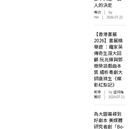
人的決定
專訪
| by
Hei | 2026-07-22
【香港書展
2026】書展精
華遊 ：羅家英
傳奇生涯大回
顧 阮兆輝與鄧
樹榮談戲曲本
質 細析粵劇大
師唐滌生《蝶
影紅梨記》
報導
| by 虛詞編
輯部 | 2026-07-21
為大銀幕尋到
好劇本 美媒體
研究者創「Bo-