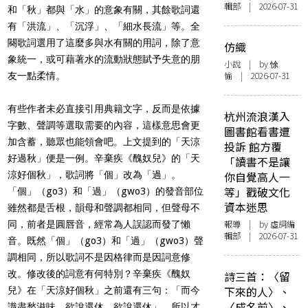
輯部 | 2026-07-31
和「秋」都與「水」的意象有關，其餘歌詞還
有「洪流」、「沉浮」、「細水長流」等。全
闋歌詞選用了這麼多與水有關的用詞，除了意
仿織
象統一，或可藉著水的流動狀態賦予失意的朋
小說
| by 悇
愉 | 2026-07-31
友一點柔情。
有些作者未必直接引用典籍文字，反而是依據
杭州流浪漢入
字數、聲調等選取需要的內容，這樣意思會更
圖書館看書遭
加含蓄，聽眾也能領會吧。上文提到的「天涼
投訴 館方覆
好過秋」便是一例。辛棄疾《醜奴兒》的「天
「讀書不是讓
涼好個秋」，歌詞將「個」改為「過」。
你自覺高人一
等」戳破文化
「個」（go3）和「過」（gwo3）的發音部位
資本迷思
雖然都是舌根，韻母和聲調都相同，但聲母不
報導
| by 虛詞編
同，前者是圓唇音，經常為人誤認而發了懶
輯部 | 2026-07-31
音。既然「個」（go3）和「過」（gwo3）聲
調相同，所以歌詞不是因格律而是因詞意修
改。修改後的詞意有何特別？辛棄疾《醜奴
詩三首：〈留
下來的人〉、
兒》在「天涼好個秋」之前還有三句：「而今
〈成名前〉、
識盡愁滋味，欲說還休，欲說還休」，所以才