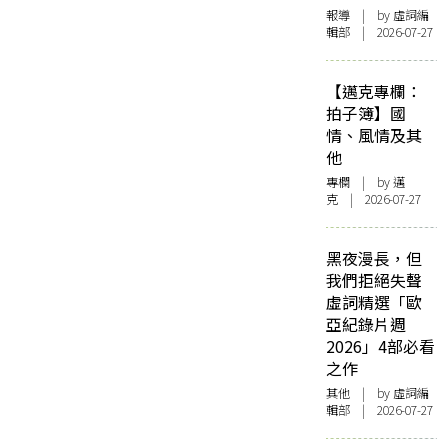
報導
| by 虛詞編
輯部 | 2026-07-27
【邁克專欄：
拍子簿】國
情、風情及其
他
專欄
| by
邁
克
| 2026-07-27
黑夜漫長，但
我們拒絕失聲
虛詞精選「歐
亞紀錄片週
2026」4部必看
之作
其他
| by 虛詞編
輯部 | 2026-07-27