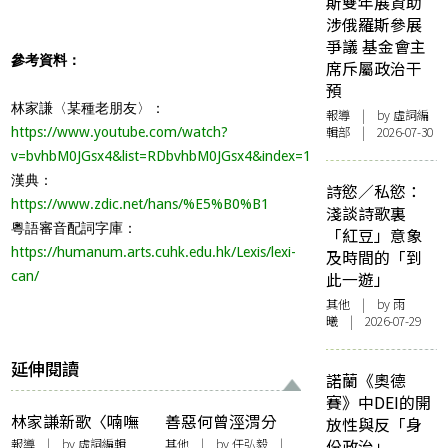
斯雙年展資助
涉俄羅斯參展
爭議 基金會主
參考資料：
席斥屬政治干
預
林家謙〈某種老朋友〉：
報導
| by 虛詞編
輯部 | 2026-07-30
https://www.youtube.com/watch?
v=bvhbM0JGsx4&list=RDbvhbM0JGsx4&index=1
漢典：
詩慾／私慾：
https://www.zdic.net/hans/%E5%B0%B1
淺談詩歌裏
粵語審音配詞字庫：
「紅豆」意象
https://humanum.arts.cuhk.edu.hk/Lexis/lexi-
及時間的「到
can/
此一遊」
其他
| by 雨
曦 | 2026-07-29
延伸閱讀
諾蘭《奧德
賽》中DEI的開
林家謙新歌〈喃嘸
善惡何曾涇渭分
放性與反「身
師感官漫遊〉 化批
明？——聽林家謙
報導
| by 虛詞編輯
其他
| by 任弘毅 |
份政治」