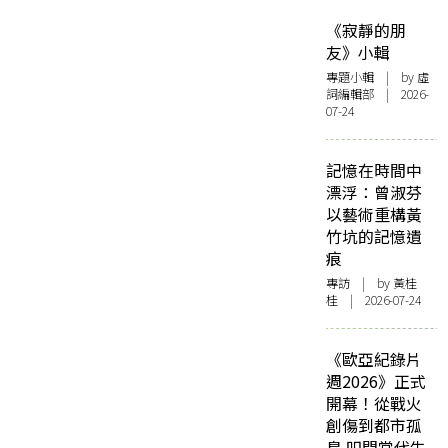
《寂靜的朋
友》小輯
專題小輯
| by 虛
詞編輯部 | 2026-
07-24
記憶在時間中
漂浮：曾淑芬
以藝術重構黃
竹坑的記憶遺
痕
專訪
| by 黃桂
桂 | 2026-07-24
《歐亞紀錄片
週2026》正式
開幕！從戰火
創傷到都市孤
島 叩問當代生