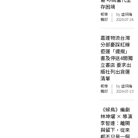
存困境
報導
| by 虛詞編
輯部 | 2026-07-24
嘉達物流台灣
分部憂踩紅線
拒運「違規」
書及停送4間獨
立書店 要求出
版社列出貨運
清單
報導
| by 虛詞編
輯部 | 2026-07-23
《候鳥》編劇
林坤燿 × 導演
李智達：離開
與留下，從來
都不只是一個