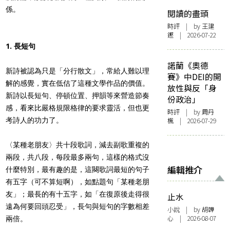
係。
閱讀的盡頭
時評
| by 王建
鏗 | 2026-07-22
1. 長短句
諾蘭《奧德
新詩被認為只是「分行散文」，常給人難以理
賽》中DEI的開
解的感覺，實在低估了這種文學作品的價值。
放性與反「身
新詩以長短句、停頓位置、押韻等來營造節奏
份政治」
感，看來比嚴格規限格律的要求靈活，但也更
時評
| by
周丹
考詩人的功力了。
楓
| 2026-07-29
〈某種老朋友〉共十段歌詞，減去副歌重複的
兩段，共八段，每段最多兩句，這樣的格式沒
編輯推介
什麼特別，最有趣的是，這闋歌詞最短的句子
有五字（可不算短啊），如點題句「某種老朋
友」；最長的有十五字，如「在復原後走得很
止水
遠為何要回頭忍受」，長句與短句的字數相差
小說
| by 胡韡
心 | 2026-08-07
兩倍。