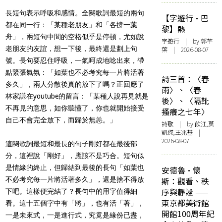
長短句表示呼吸和感情。全闋歌詞最短的兩句
【字遊行·巴
都在同一行：「某種老朋友」和「各撐一葉
黎】熱
舟」，兩短句中間的空格似乎是停頓，尤如說
字遊行
| by 郭芊
老朋友的友誼，想一下後，最終還是劃上句
葉 | 2026-08-07
號。長句要忍住呼吸，一氣呵成地唸出來，帶
點緊張氣氛：「如葉也不必考究每一片將活著
詩三首：〈春
多久」，兩人分散後真的放下了嗎？正回應了
雨〉、〈春
林家謙在youtube的留言：「某種人說再見就是
後〉、〈隔靴
不再見的意思，如你聽懂了，你也就開始接受
搔癢之七年〉
自己不會完全放下，而歸於無恙。」
詩歌
| by 飲江,莫
凱傑,王兆基 |
2026-08-07
這闋歌詞最短和最長的句子剛好都在最後部
分，這裡說「剛好」，應該不是巧合。短句似
是情緣的終止，但歸結到最後的長句「如葉也
安德魯·懷
不必考究每一片將活著多久」，還是捨不得放
斯：觀看、秩
序與靜謐 ——
下吧。這樣便完結了？長句中的用字值得細
東京都美術館
看。這十五個字中有「將」，也有活「著」，
開館100周年紀
一是未來式，一是進行式，究竟是緣份已盡，