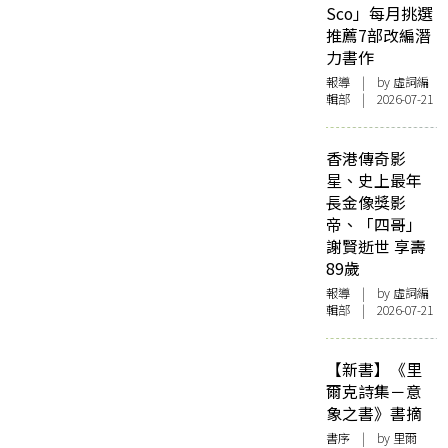
Sco」每月挑選
推薦7部改編潛
力書作
報導
| by 虛詞編
輯部 | 2026-07-21
香港傳奇影
星、史上最年
長金像獎影
帝、「四哥」
謝賢逝世 享壽
89歲
報導
| by 虛詞編
輯部 | 2026-07-21
【新書】《里
爾克詩集－意
象之書》書摘
書序
| by 里爾