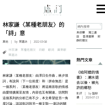
林家謙〈某種老朋友〉的
「詩」意
奧德賽
獨立書
店
香港書展
寂
靜的朋友
其他
| by
葉嘉詠
| 2022-03-08
林家謙
某種老朋友
詩歌
歌詞
廣東歌
葉嘉詠
熱門文章
《給阿嬤的情
林家謙〈某種老朋友〉由澤日生作曲，林夕填
書》：潮水退
詞，有說與〈下一位前度〉和〈拼命無恙〉是
去以後，被允
一個系列，〈某種老朋友〉將這兩首歌的情感
許的鄉愁
由愛情擴展至友情，內容也互有關連。坊間對
影評
| by 盤柳
儂 | 2026-07-23
這個系列的分析已有不少，本文希望從另一角
度討論，談談歌詞與另一種文類──新詩的關