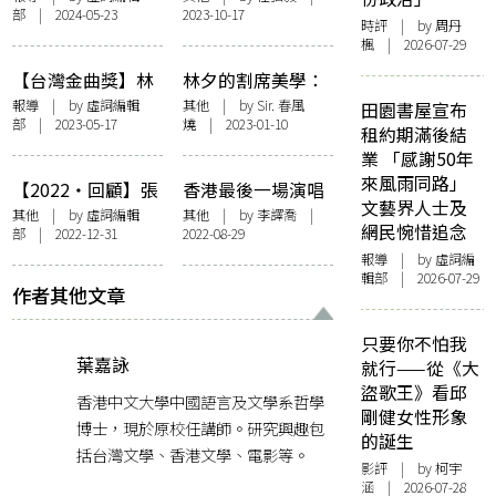
部 | 2024-05-23
2023-10-17
評為靈感 喃嘸腔配
〈怪我只敢做好
時評
| by
周丹
電音自嘲 「用感官
人〉
楓
| 2026-07-29
體驗世界，以美感
【台灣金曲獎】林
林夕的割席美學：
把握當下」
夕周耀輝獲提名
《某種老朋友》詞
報導
| by 虛詞編輯
其他
| by Sir. 春風
田園書屋宣布
部 | 2023-05-17
燒 | 2023-01-10
「最佳作詞人獎」
評
租約期滿後結
首見以廣東歌入圍
業 「感謝50年
來風雨同路」
【2022・回顧】張
香港最後一場演唱
文藝界人士及
婉雯、姚慶萬、阿
會：記「林家謙
其他
| by 虛詞編輯
其他
| by 李譯喬 |
網民惋惜追念
部 | 2022-12-31
2022-08-29
果——給2023的十
Summer Blues 演
報導
| by 虛詞編
首歌
唱會」
輯部 | 2026-07-29
作者其他文章
只要你不怕我
葉嘉詠
就行——從《大
盜歌王》看邱
香港中文大學中國語言及文學系哲學
剛健女性形象
博士，現於原校任講師。研究興趣包
的誕生
括台灣文學、香港文學、電影等。
影評
| by 柯宇
涵 | 2026-07-28