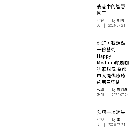
後巷中的智慧
國王
小說
| by 鄧皓
天 | 2026-07-24
你好，我想點
一份藝術！
Happy
Medium顛覆咖
啡廳想像 為都
市人提供療癒
的第三空間
報導
| by 虛詞編
輯部 | 2026-07-24
預謀一場消失
小說
| by 季
明 | 2026-07-24