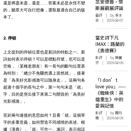
念安德魯·懷
還是將盡未盡，還是……答案未必是永恆不變
斯展觀展評論
的，聽眾大可自行想像，選取最適合自己的版
藝評
| by 李冰
本了。
苔 | 2026-08-07
當史詩下凡
2. 停頓
IMAX：路蘭的
《奧德賽》
上文提到的停頓位置也是新詩的特點之一。新
影評
| by 陳麗
詩如何表示停頓？可以是標點符號，也可以是
芬 | 2026-08-06
空格，〈某種老朋友〉有一長句的斷句位置甚
為特別：「總少不免驟然遇上當然就」，接著
「I don’t
是「為美好光影感激可以隨身走」。這兩句各
love you」——
超過十個字的長句之中，第一句句末是「就」
《蜘蛛俠：英
字，目的是突出接下來第二句開首的「為美好
雄重生》中的
光影感激」。
愛與記憶
影評
| by
周丹
至於兩句連接的意思如何？且看「就」這個單
楓
| 2026-08-06
字的多重意義，如何營造不同感情的表述。根
據《漢典》，「就」可作一、連詞，表示假設