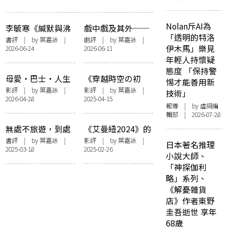
Nolan斥AI為
李毓寒《緘默與沸
戲中戲及其外──
「透明的特洛
騰》的自然書寫
評新域劇團《小城
書評
| by
葉嘉詠
|
劇評
| by
葉嘉詠
|
伊木馬」樂見
2026-06-24
2026-06-11
之春》
年輕人持懷疑
態度 「保持警
母愛‧巴士‧人生
《穿越時空の初
惕才能善用新
終點──評《我們
吻》穿越橋段之必
影評
| by
葉嘉詠
|
影評
| by
葉嘉詠
|
技術」
2026-04-28
2025-04-15
不是什麼》
要
報導
| by 虛詞編
輯部 | 2026-07-28
無處不旅遊，到處
《艾曼紐2024》的
有讀者——談淮遠
香港故事
書評
| by
葉嘉詠
|
影評
| by
葉嘉詠
|
日本著名推理
2025-03-18
2025-02-26
的《懶鬼出門》
小說大師、
「神探伽利
略」系列、
《解憂雜貨
店》作者東野
圭吾逝世 享年
68歲