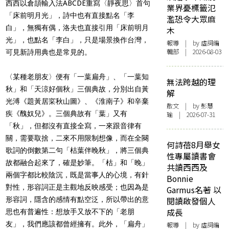
西西以倉頡輸入法ABCDE重寫〈靜夜思〉首句
業界憂標籤氾
「床前明月光」，詩中也有直接點名「李
濫恐令大眾麻
白」，無獨有偶，洛夫也直接引用「床前明月
木
光」，也點名「李白」，只是場景換作台灣，
報導
| by 虛詞編
輯部 | 2026-08-03
可見新詩用典也是常見的。
〈某種老朋友〉便有「一葉扁舟」、「一葉知
無法跨越的理
秋」和「天涼好個秋」三個典故，分別出自黃
解
光溥《題黃居寀秋山圖》、《淮南子》和辛棄
散文
| by 彭慧
疾《醜奴兒》。三個典故有「葉」又有
瑜 | 2026-07-31
「秋」，但都沒有直接全寫，一來跟音律有
關，需要取捨，二來不用限制想像，而在全闋
何詩蓓8月舉女
歌詞的倒數第二句「枯葉伴晚秋」，將三個典
性專屬讀書會
故都融合起來了，確是妙筆。「枯」和「晚」
共讀西西及
兩個字都比較陰沉，既是當事人的心境，有針
Bonnie
對性，形容詞正是主觀地反映感受；也因為是
Garmus名著 以
形容詞，隱含的感情有點空泛，所以帶出的意
閱讀啟發個人
成長
思也有普遍性：想放手又放不下的「老朋
友」，我們應該都曾經擁有。此外，「扁舟」
報導
| by 虛詞編