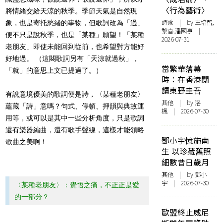
〈行為藝術〉
將情緒交給天涼的秋季。季節天氣是自然現
詩歌
| by 王培智,
象，也是寄托愁緒的事物，但歌詞改為「過」
黎喜,潘國亨 |
便不只是說秋季，也是「某種」願望！「某種
2026-07-31
老朋友」即使未能回到從前，也希望對方能好
好地過。 （這闋歌詞另有「天涼就過秋」，
當繁華落幕
「就」的意思上文已提過了。）
時：在香港閱
讀東野圭吾
有說意境優美的歌詞便是詩，〈某種老朋友〉
其他
| by
洛
蘊藏「詩」意嗎？句式、停頓、押韻與典故運
楓
| 2026-07-30
用等，或可以是其中一些分析角度，只是歌詞
還有樂器編曲，還有歌手聲線，這樣才能領略
鄧小宇憶施南
歌曲之美啊！
生 以珍藏舊照
細數昔日歲月
其他
| by 鄧小
宇 | 2026-07-30
〈某種老朋友〉：覺悟之痛，不正正是愛
的一部分？
歐盟終止威尼