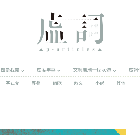
如是我聞
虛度年華
文藝風潮一take過
虛詞
字在食
專欄
詩歌
散文
小說
其他