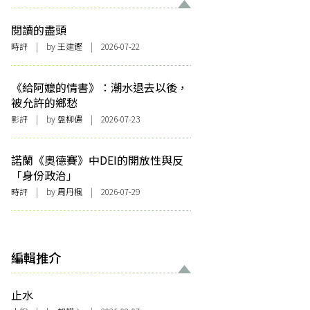
閱讀的盡頭
時評
| by 王建鏗 | 2026-07-22
《給阿嬤的情書》：潮水退去以後，
被允許的鄉愁
影評
| by 盤柳儂 | 2026-07-23
諾蘭《奧德賽》中DEI的開放性與反
「身份政治」
時評
| by
周丹楓
| 2026-07-29
編輯推介
止水