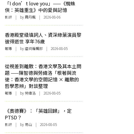
「I don’t love you」——《蜘蛛
俠：英雄重生》中的愛與記憶
影評
| by
周丹楓
| 2026-08-06
香港殿堂級填詞人、資深綠葉演員黎
彼得逝世 享年76歲
報導
| by 虛詞編輯部 | 2026-08-05
從視差到離散：香港文學及其本土問
題 ——陳智德與勞緯洛「根著與流
徙：香港文學的空間記憶 × 離散的
哲學思辨」對談整理
報導
| by 勞緯洛 | 2026-08-05
《奧德賽》：「英雄回歸」，定
PTSD？
影評
| by 易山 | 2026-08-05