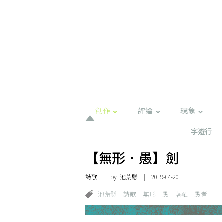
創作
評論
現象
字遊行
【無形．愚】劍
詩歌
| by
池荒懸
| 2019-04-20
池荒懸
詩歌
無形
愚
塔羅
愚者