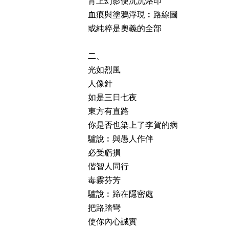
背上幻影便沉沉烙印
血痕與塗鴉浮現︰路線圖
或純粹是奧義的全部
二、
光如烈風
人像針
如是三日七夜
東方有直路
你是否也染上了李賀的病
驢說︰與愚人作伴
必受虧損
偕智人同行
毒霧芬芳
驢說︰蹄在隱密處
把路踏彎
使你內心誠實