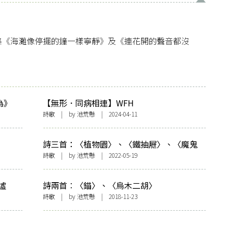
集《海灘像停擺的鐘一樣寧靜》及《連花開的聲音都沒
為》
【無形．同病相連】WFH
詩歌
| by
池荒懸
| 2024-04-11
詩三首：〈植物園〉、〈鐵抽屜〉、〈魔鬼
山〉
詩歌
| by
池荒懸
| 2022-05-19
墟
詩兩首︰〈錨〉、〈烏木二胡〉
詩歌
| by
池荒懸
| 2018-11-23