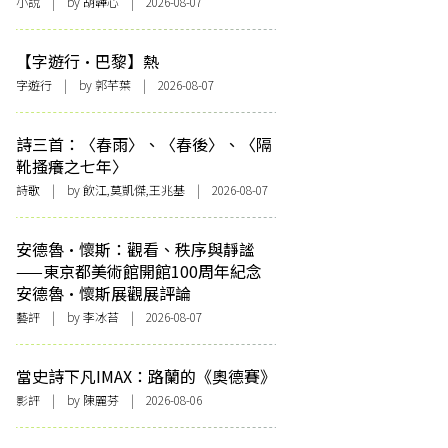
小說
| by 胡韡心 | 2026-08-07
【字遊行·巴黎】熱
字遊行
| by 郭芊葉 | 2026-08-07
詩三首：〈春雨〉、〈春後〉、〈隔
靴搔癢之七年〉
詩歌
| by 飲江,莫凱傑,王兆基 | 2026-08-07
安德魯·懷斯：觀看、秩序與靜謐
——東京都美術館開館100周年紀念
安德魯·懷斯展觀展評論
藝評
| by 李冰苔 | 2026-08-07
當史詩下凡IMAX：路蘭的《奧德賽》
影評
| by 陳麗芬 | 2026-08-06