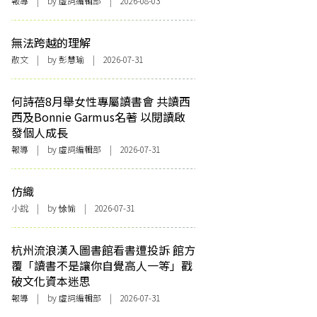
報導
| by 虛詞編輯部 | 2026-08-03
無法跨越的理解
散文
| by 彭慧瑜 | 2026-07-31
何詩蓓8月舉女性專屬讀書會 共讀西
西及Bonnie Garmus名著 以閱讀啟
發個人成長
報導
| by 虛詞編輯部 | 2026-07-31
仿織
小說
| by 悇愉 | 2026-07-31
杭州流浪漢入圖書館看書遭投訴 館方
覆「讀書不是讓你自覺高人一等」戳
破文化資本迷思
報導
| by 虛詞編輯部 | 2026-07-31