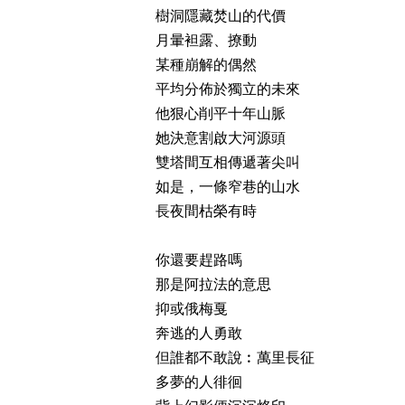
樹洞隱藏焚山的代價
月暈袒露、撩動
某種崩解的偶然
平均分佈於獨立的未來
他狠心削平十年山脈
她決意割啟大河源頭
雙塔間互相傳遞著尖叫
如是，一條窄巷的山水
長夜間枯榮有時
你還要趕路嗎
那是阿拉法的意思
抑或俄梅戛
奔逃的人勇敢
但誰都不敢說︰萬里長征
多夢的人徘徊