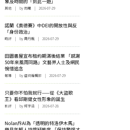
象及時間的「到此一遊」
其他
| by 雨曦 | 2026-07-29
諾蘭《奧德賽》中DEI的開放性與反
「身份政治」
時評
| by
周丹楓
| 2026-07-29
田園書屋宣布租約期滿後結業 「感謝
50年來風雨同路」文藝界人士及網民
惋惜追念
報導
| by 虛詞編輯部 | 2026-07-29
只要你不怕我就行——從《大盜歌
王》看邱剛健女性形象的誕生
影評
| by 柯宇涵 | 2026-07-28
Nolan斥AI為「透明的特洛伊木馬」
樂見年輕人持懷疑態度 「保持警惕才