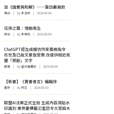
談《錯覺與和解》──筆訪嚴瀚欽
專訪
| by 李浩榮 | 2026-08-04
任俠之風：憶施南生
其他
| by 李焯桃 | 2026-08-04
ChatGPT拒生成模仿作家風格指令
在世及已故文豪皆受限 改提供相近氛
圍「原創」文字
報導
| by 虛詞編輯部 | 2026-08-04
【新書】《賣書者言》編輯序
書序
| by 阿豆 | 2026-08-03
歐盟AI法案正式生效 生成內容須貼水
印識別 業界憂標籤氾濫恐令大眾麻木