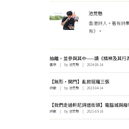
池荒懸
香港詩人。著有詩
有》。
抽離，並參與其中——讀《精神及其行
書序
| by
池荒懸
| 2024-08-14
【無形・開門】亂掀塔羅三張
詩歌
| by
池荒懸
| 2023-04-14
【我們走過軒尼詩道街頭】電腦城與廢
詩歌
| by
池荒懸
| 2021-03-16