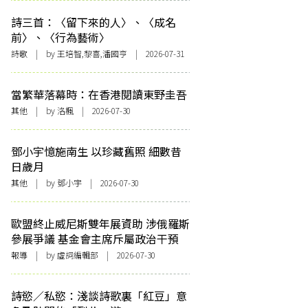
詩三首：〈留下來的人〉、〈成名
前〉、〈行為藝術〉
詩歌
| by 王培智,黎喜,潘國亨 | 2026-07-31
當繁華落幕時：在香港閱讀東野圭吾
其他
| by
洛楓
| 2026-07-30
鄧小宇憶施南生 以珍藏舊照 細數昔
日歲月
其他
| by 鄧小宇 | 2026-07-30
歐盟終止威尼斯雙年展資助 涉俄羅斯
參展爭議 基金會主席斥屬政治干預
報導
| by 虛詞編輯部 | 2026-07-30
詩慾／私慾：淺談詩歌裏「紅豆」意