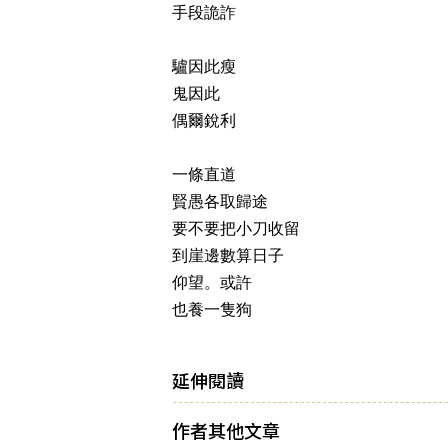
手段詭詐
驢因此瘦
鬼因此
偶爾銳利
一條直道
賢愚各取歸途
要不要把小刀收留
到崖邊數算日子
仰望。或許
也養一隻狗
延伸閱讀
作者其他文章