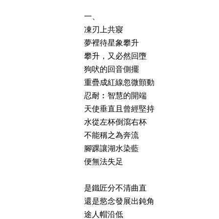
一、
凍刃上共寢
夢裡待星象攀升
攀升，又必然回墮
狗吠的回音側擺
重疊成紅線忽微顫動
忍耐︰智慧的開端
天使垂直且曾經堅持
水從左杯倒瀉右杯
不能稱之為奔流
腳踝讓湖水染藍
便無法失足
是鐵匠分不清曲直
還是慾念發展出鈍角
途人帽沿低