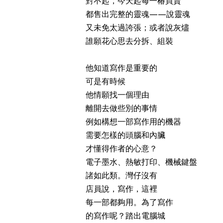
對不起，今天起每一椿買賣
都售出完整的靈魂——說靈魂
又未免太過誇張；或者說灰燼
誰願花心思去分拆、組裝
他知道寫作是重要的
可是有時候
他情願找一個理由
離開去做些別的事情
例如構想一部寫作用的機器
需要怎樣的頭腦和內臟
才懂得作者的心意？
電子墨水、熱敏打印、機械鍵盤
諸如此類。灣仔沒有
店員說，寫作，這裡
每一部都夠用。為了寫作
的寫作呢？踏出電腦城