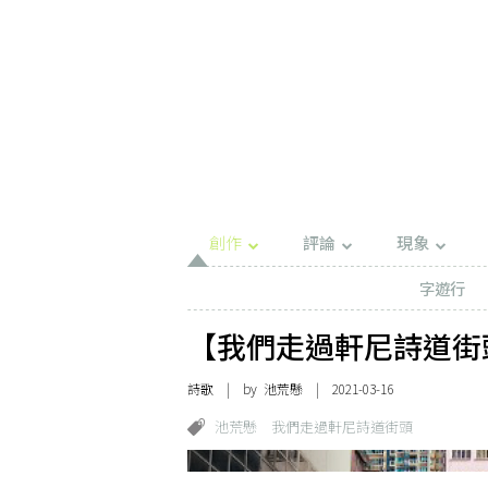
創作
評論
現象
字遊行
【我們走過軒尼詩道街
詩歌
| by
池荒懸
| 2021-03-16
池荒懸
我們走過軒尼詩道街頭