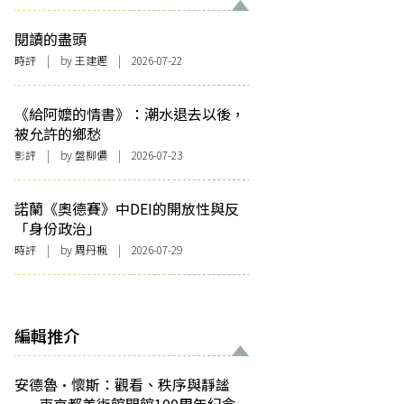
閱讀的盡頭
時評
| by 王建鏗 | 2026-07-22
《給阿嬤的情書》：潮水退去以後，
被允許的鄉愁
影評
| by 盤柳儂 | 2026-07-23
諾蘭《奧德賽》中DEI的開放性與反
「身份政治」
時評
| by
周丹楓
| 2026-07-29
編輯推介
安德魯·懷斯：觀看、秩序與靜謐