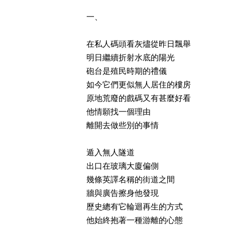
一、
在私人碼頭看灰燼從昨日飄舉
明日繼續折射水底的陽光
砲台是殖民時期的禮儀
如今它們更似無人居住的樓房
原地荒廢的戲碼又有甚麼好看
他情願找一個理由
離開去做些別的事情
遁入無人隧道
出口在玻璃大廈偏側
幾條英譯名稱的街道之間
牆與廣告擦身他發現
歷史總有它輪迴再生的方式
他始終抱著一種游離的心態