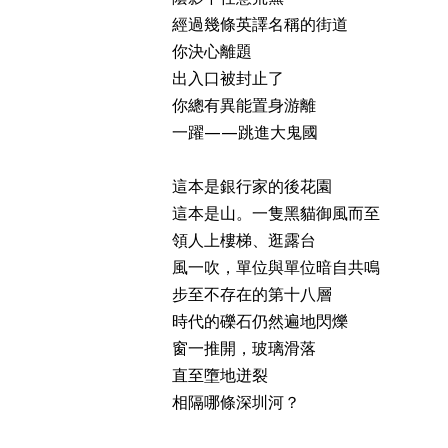
經過幾條英譯名稱的街道
你決心離題
出入口被封止了
你總有異能置身游離
一躍——跳進大鬼國
這本是銀行家的後花園
這本是山。一隻黑貓御風而至
領人上樓梯、逛露台
風一吹，單位與單位暗自共鳴
步至不存在的第十八層
時代的礫石仍然遍地閃爍
窗一推開，玻璃滑落
直至墮地迸裂
相隔哪條深圳河？