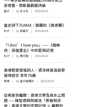
——東京都美術館開館100周年紀念
安德魯·懷斯展觀展評論
藝評
| by 李冰苔 | 2026-08-07
當史詩下凡IMAX：路蘭的《奧德賽》
影評
| by 陳麗芬 | 2026-08-06
「I don’t love you」——《蜘蛛
俠：英雄重生》中的愛與記憶
影評
| by
周丹楓
| 2026-08-06
香港殿堂級填詞人、資深綠葉演員黎
彼得逝世 享年76歲
報導
| by 虛詞編輯部 | 2026-08-05
從視差到離散：香港文學及其本土問
題 ——陳智德與勞緯洛「根著與流
徙：香港文學的空間記憶 × 離散的