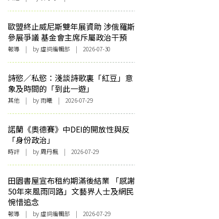
歐盟終止威尼斯雙年展資助 涉俄羅斯
參展爭議 基金會主席斥屬政治干預
報導
| by 虛詞編輯部 | 2026-07-30
詩慾／私慾：淺談詩歌裏「紅豆」意
象及時間的「到此一遊」
其他
| by 雨曦 | 2026-07-29
諾蘭《奧德賽》中DEI的開放性與反
「身份政治」
時評
| by
周丹楓
| 2026-07-29
田園書屋宣布租約期滿後結業 「感謝
50年來風雨同路」文藝界人士及網民
惋惜追念
報導
| by 虛詞編輯部 | 2026-07-29