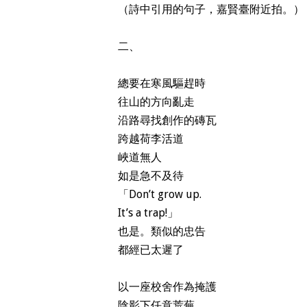
（詩中引用的句子，嘉賢臺附近拍。）
二、
總要在寒風驅趕時
往山的方向亂走
沿路尋找創作的磚瓦
跨越荷李活道
峽道無人
如是急不及待
「Don’t grow up.
It’s a trap!」
也是。類似的忠告
都經已太遲了
以一座校舍作為掩護
陰影下任意荒蕪