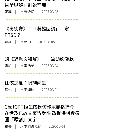
哲學思辨」對談整理
報導
| by 勞緯洛 | 2026-08-05
《奧德賽》：「英雄回歸」，定
PTSD？
影評
| by 易山 | 2026-08-05
談《錯覺與和解》──筆訪嚴瀚欽
專訪
| by 李浩榮 | 2026-08-04
任俠之風：憶施南生
其他
| by 李焯桃 | 2026-08-04
ChatGPT拒生成模仿作家風格指令
在世及已故文豪皆受限 改提供相近氛
圍「原創」文字
報導
| by 虛詞編輯部 | 2026-08-04