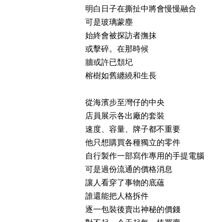
明白日子在撕扯中將會慢慢融合
可是玻璃蒙塵
始終會被探訪者撫抹
或擊碎。在那時候
牆或許已頹圮
榕樹如舊纏繞和生長
從海濱步至灣仔的中央
店員展示各出廠的套裝
速度、容量、牌子都不重要
他只想購買各種獨立的零件
自行製作一部寫作專用的手提電腦
可是過份流通的價格消息
讓人看穿了事物的底蘊
誰還能把人格拆件
逐一包裝後賣出神秘的價錢