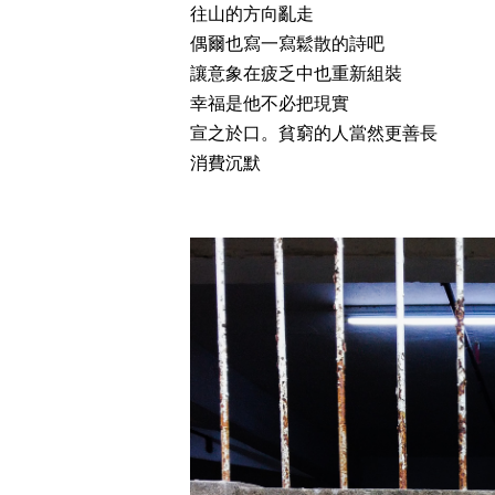
往山的方向亂走
偶爾也寫一寫鬆散的詩吧
讓意象在疲乏中也重新組裝
幸福是他不必把現實
宣之於口。貧窮的人當然更善長
消費沉默