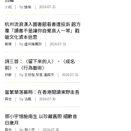
小說
| by 悇愉 | 2026-07-31
杭州流浪漢入圖書館看書遭投訴 館方
覆「讀書不是讓你自覺高人一等」戳
破文化資本迷思
報導
| by 虛詞編輯部 | 2026-07-31
詩三首：〈留下來的人〉、〈成名
前〉、〈行為藝術〉
詩歌
| by 王培智,黎喜,潘國亨 | 2026-07-31
當繁華落幕時：在香港閱讀東野圭吾
其他
| by
洛楓
| 2026-07-30
鄧小宇憶施南生 以珍藏舊照 細數昔
日歲月
其他
| by 鄧小宇 | 2026-07-30