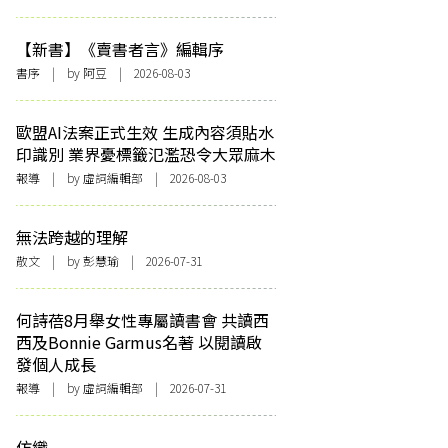
【新書】《賣書者言》編輯序
書序
| by 阿豆 | 2026-08-03
歐盟AI法案正式生效 生成內容須貼水
印識別 業界憂標籤氾濫恐令大眾麻木
報導
| by 虛詞編輯部 | 2026-08-03
無法跨越的理解
散文
| by 彭慧瑜 | 2026-07-31
何詩蓓8月舉女性專屬讀書會 共讀西
西及Bonnie Garmus名著 以閱讀啟
發個人成長
報導
| by 虛詞編輯部 | 2026-07-31
仿織