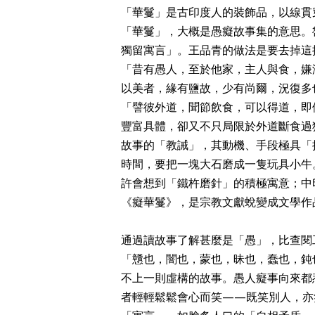
「華鬘」是古印度人的裝飾品，以線貫
「華鬘」，大概是愚癡故事集的意思。
獨留寓言」。王品青的做法是要去掉這
「昔有愚人，至於他家，主人與食，嫌
以美者，緣有鹽故，少有尚爾，況復多
「譬彼外道，聞節飲食，可以得道，即
豐富具體，卻又不只局限於外道斷食過
故事的「教誡」，其動機、手段極具「
時間，要把一塊大石磨成一隻玩具小牛
許會想到「鐵杵磨針」的積極寓意；中
《癡華鬘》，是宗教文獻蛻變成文學作
通過讀故事了解甚麼是「愚」，比查閱
「戇也，闇也，蒙也，昧也，蠢也，鈍
不上一則虛構的故事。愚人癡事向來都
者輕輕鬆鬆會心而笑——既笑別人，亦