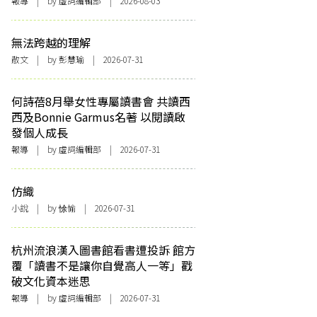
報導
| by 虛詞編輯部 | 2026-08-03
無法跨越的理解
散文
| by 彭慧瑜 | 2026-07-31
何詩蓓8月舉女性專屬讀書會 共讀西
西及Bonnie Garmus名著 以閱讀啟
發個人成長
報導
| by 虛詞編輯部 | 2026-07-31
仿織
小說
| by 悇愉 | 2026-07-31
杭州流浪漢入圖書館看書遭投訴 館方
覆「讀書不是讓你自覺高人一等」戳
破文化資本迷思
報導
| by 虛詞編輯部 | 2026-07-31