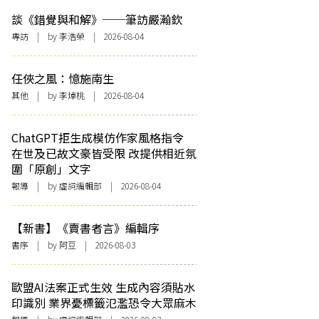
談《錯覺與和解》──筆訪嚴瀚欽
專訪
| by 李浩榮 | 2026-08-04
任俠之風：憶施南生
其他
| by 李焯桃 | 2026-08-04
ChatGPT拒生成模仿作家風格指令
在世及已故文豪皆受限 改提供相近氛
圍「原創」文字
報導
| by 虛詞編輯部 | 2026-08-04
【新書】《賣書者言》編輯序
書序
| by 阿豆 | 2026-08-03
歐盟AI法案正式生效 生成內容須貼水
印識別 業界憂標籤氾濫恐令大眾麻木