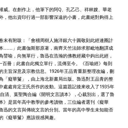
權威。在創作上，他筆下的阿Q、孔乙己、祥林嫂、華老
外，他出資印行過一部影響深遠的小書，此書絕對夠得上
卷末有附跋：「會稽周樹人施洋銀六十圓敬刻此經連圈計
本……」此書伽斯那原著，南齊天竺法師求那毗地翻譯成
為譬喻，向無單行，魯迅在浩瀚的佛教經藏中鉤出此經，
行一百冊；此書自此獨立單行，流傳至今。《百喻經》每則
的主旨深意及宗教信息。1926年王品青重新整理改編，刪
為「癡華鬘」，由上海北新書局出版。魯迅對王品青的整
中處處肯定王氏所作的改動。這篇題記後來收入了1935年
、朱自清、葉聖陶合編《開明文言讀本》，心裁別出，選了魯
本》是當年高中教學的參考讀物，三位編者選刊《癡華
魯迅的文言與傳統文言的分別。當年的高中學生未知能否
的《癡華鬘》應該很感興趣。