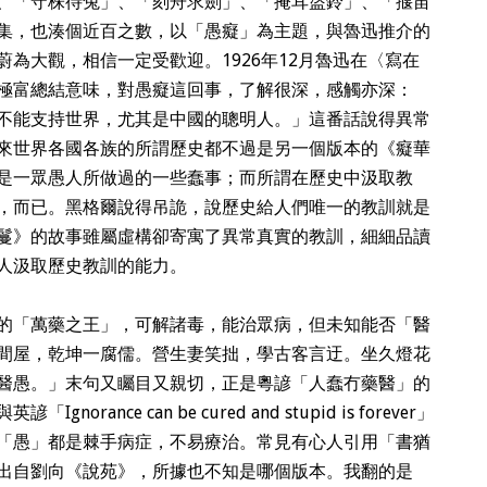
、「守株待兔」、「刻舟求劍」、「掩耳盜鈴」、「揠苖
集，也湊個近百之數，以「愚癡」為主題，與魯迅推介的
為大觀，相信一定受歡迎。1926年12月魯迅在〈寫在
極富總結意味，對愚癡這回事，了解很深，感觸亦深：
不能支持世界，尤其是中國的聰明人。」這番話說得異常
來世界各國各族的所謂歷史都不過是另一個版本的《癡華
是一眾愚人所做過的一些蠢事；而所謂在歷史中汲取教
，而已。黑格爾說得吊詭，說歷史給人們唯一的教訓就是
鬘》的故事雖屬虛構卻寄寓了異常真實的教訓，細細品讀
人汲取歷史教訓的能力。
的「萬藥之王」，可解諸毒，能治眾病，但未知能否「醫
間屋，乾坤一腐儒。營生妻笑拙，學古客言迂。坐久燈花
醫愚。」末句又矚目又親切，正是粵諺「人蠢冇藥醫」的
ance can be cured and stupid is forever」
「愚」都是棘手病症，不易療治。常見有心人引用「書猶
出自劉向《說苑》，所據也不知是哪個版本。我翻的是