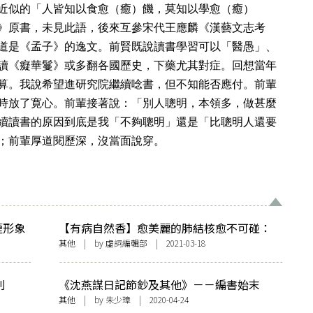
近似的「人皆知以食愈（癒）饑，莫知以學愈（癒）
》原書，未見此語，後來互參宋代王應麟《漢藝文志考
道是《孟子》的逸文。前賢既說讀書學習可以「醫愚」、
讀《癡華鬘》或多翻各國歷史，下藥尤其對症。回想當年
算。我說希望進研究院繼續唸書，但不知能否應付。前輩
時放了寛心。前輩接著說：「別人聰明，本領多，做甚麼
續讀書的原因到底是我「不夠聰明」還是「比聰明人還要
；前輩厚道閱歷深，沒當面說穿。
煙形象
【有病自然香】愈美麗的肺結核愈不可碰：
卡夫卡、濟慈……魯迅？
其他
| by 虛詞編輯部 | 2021-03-18
則
《沈燕謀日記節鈔及其他》－－編書始末
其他
| by
朱少璋
| 2020-04-24