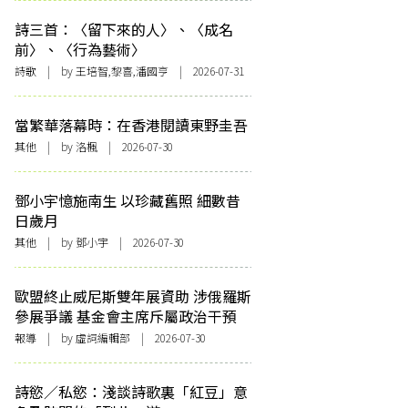
詩三首：〈留下來的人〉、〈成名
前〉、〈行為藝術〉
詩歌
| by 王培智,黎喜,潘國亨 | 2026-07-31
當繁華落幕時：在香港閱讀東野圭吾
其他
| by
洛楓
| 2026-07-30
鄧小宇憶施南生 以珍藏舊照 細數昔
日歲月
其他
| by 鄧小宇 | 2026-07-30
歐盟終止威尼斯雙年展資助 涉俄羅斯
參展爭議 基金會主席斥屬政治干預
報導
| by 虛詞編輯部 | 2026-07-30
詩慾／私慾：淺談詩歌裏「紅豆」意