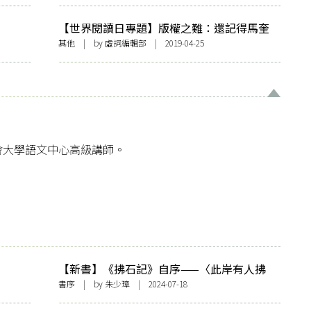
【世界閱讀日專題】版權之難：還記得馬奎
斯對中國的怒吼嗎？
其他
| by 虛詞編輯部 | 2019-04-25
會大學語文中心高級講師。
【新書】《拂石記》自序——〈此岸有人拂
石〉
書序
| by
朱少璋
| 2024-07-18