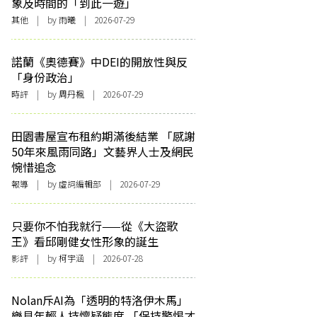
象及時間的「到此一遊」
其他
| by 雨曦 | 2026-07-29
諾蘭《奧德賽》中DEI的開放性與反
「身份政治」
時評
| by
周丹楓
| 2026-07-29
田園書屋宣布租約期滿後結業 「感謝
50年來風雨同路」文藝界人士及網民
惋惜追念
報導
| by 虛詞編輯部 | 2026-07-29
只要你不怕我就行——從《大盜歌
王》看邱剛健女性形象的誕生
影評
| by 柯宇涵 | 2026-07-28
Nolan斥AI為「透明的特洛伊木馬」
樂見年輕人持懷疑態度 「保持警惕才