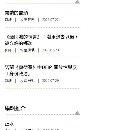
閱讀的盡頭
時評
| by 王建鏗 | 2026-07-22
《給阿嬤的情書》：潮水退去以後，
被允許的鄉愁
影評
| by 盤柳儂 | 2026-07-23
諾蘭《奧德賽》中DEI的開放性與反
「身份政治」
時評
| by
周丹楓
| 2026-07-29
編輯推介
止水