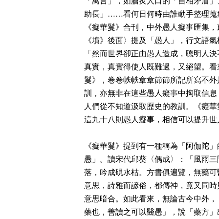
「寓言」，如膾炙人口的「自相矛盾」
助長」……看何日何時由誰動手整理蒐
《癡華鬘》合刊，中外愚人癡事匯集，蔚
《墳》後面〉提及「愚人」，行文語氣
「然而世界卻正由愚人造成，聰明人決
真實，真實得使人既難過，又絕望。看
鬘》，卷卷帙帙章章節節所記所寫不外
訓，亦無非在這些愚人癡事中掏取信息
人們從不知道汲取歷史的教訓。《癡華
這九十八則愚人癡事，相信可以提升世
《癡華鬘》提到有一種稱為「阿伽陀」
愚」。讀宋代邱葵〈偶成〉：「風雨三
落，吟成硯水枯。方書俱遍覽，無藥可
意思，詩雅而諺俗，都傳神，竟又同時與英諺「Ignor
意思暗合。如此看來，無論古今中外，
藥也，善讀之可以醫愚」，說「藥方」