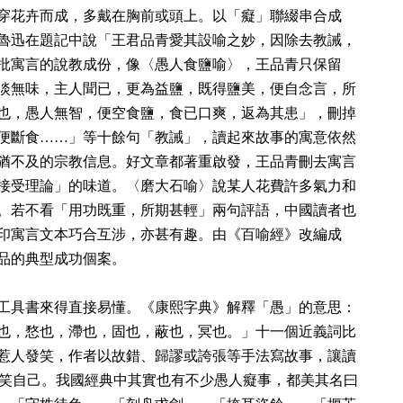
穿花卉而成，多戴在胸前或頭上。以「癡」聯綴串合成
魯迅在題記中說「王君品青愛其設喻之妙，因除去教誡，
批寓言的說教成份，像〈愚人食鹽喻〉，王品青只保留
淡無味，主人聞已，更為益鹽，既得鹽美，便自念言，所
也，愚人無智，便空食鹽，食已口爽，返為其患」，刪掉
便斷食……」等十餘句「教誡」，讀起來故事的寓意依然
猶不及的宗教信息。好文章都著重啟發，王品青刪去寓言
接受理論」的味道。〈磨大石喻〉說某人花費許多氣力和
。若不看「用功既重，所期甚輕」兩句評語，中國讀者也
印寓言文本巧合互涉，亦甚有趣。由《百喻經》改編成
品的典型成功個案。
工具書來得直接易懂。《康熙字典》解釋「愚」的意思：
也，愗也，滯也，固也，蔽也，冥也。」十一個近義詞比
惹人發笑，作者以故錯、歸謬或誇張等手法寫故事，讓讀
笑自己。我國經典中其實也有不少愚人癡事，都美其名曰