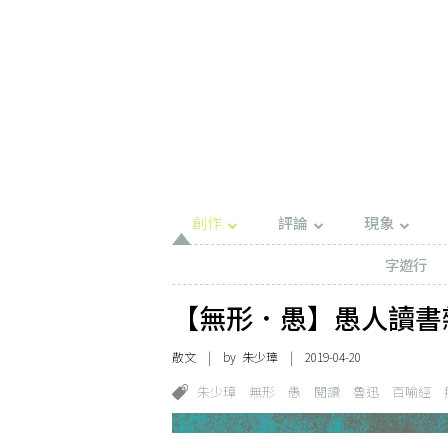
創作
評論
現象
字遊行
【無形．愚】愚人讀書
散文
| by
朱少璋
| 2019-04-20
朱少璋
無形
愚
閱讀
魯迅
百喻經