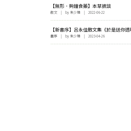
【無形．夠鐘食藥】本草摭談
散文
| by
朱少璋
| 2022-06-22
【新書序】呂永佳散文集《於是送你透
衣》：隱藏的狐步
書序
| by
朱少璋
| 2023-04-26