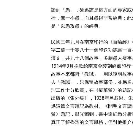
談到「愚」，魯迅該是這方面的專家或
栓，無一不愚，而且愚得非常經典；此
是「以愚攻愚」的經典。
民國三年九月在南京印行的《百喻經》
字二萬一千零八十一個印送功德書一百
漢文，共九十八個故事，多藉愚人癡事
1914年9月捐款給南京金陵刻經處印
故事本來都附「教誡」，用以說明故事
去「教誡」，只保留故事部份，並易名
理工作十分欣賞，在《癡華鬘》的題記
出版的《集外集》，1938年呂叔湘
迅這篇文言題記為教材。《開明文言讀
鬘》題記，眼光獨到，書中還細緻分析
真正了解魯迅的文言風格，但對他推介