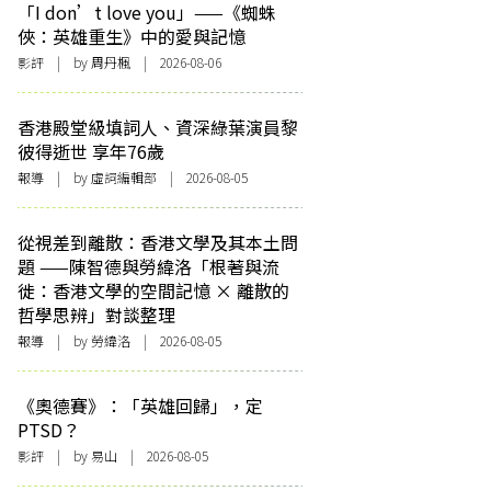
「I don’t love you」——《蜘蛛
俠：英雄重生》中的愛與記憶
影評
| by
周丹楓
| 2026-08-06
香港殿堂級填詞人、資深綠葉演員黎
彼得逝世 享年76歲
報導
| by 虛詞編輯部 | 2026-08-05
從視差到離散：香港文學及其本土問
題 ——陳智德與勞緯洛「根著與流
徙：香港文學的空間記憶 × 離散的
哲學思辨」對談整理
報導
| by 勞緯洛 | 2026-08-05
《奧德賽》：「英雄回歸」，定
PTSD？
影評
| by 易山 | 2026-08-05