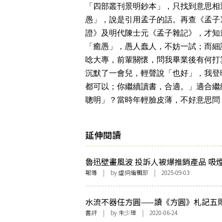
「四部叢刊景明鈔本」，只找到意思相
愚」，說是引用孟子的話。再查《孟子
證》及明代陳士元《孟子雜記》，才知
「癒愚」，愚人蠢人，不妨一試；而細
唸大專，前輩關懷，問我畢業後有何打
沉默了一會兒，輕聲說「也好」，我登
都可以；你繼續讀書，合適。」適合繼
聰明」？當時年輕臉皮薄，不好意思問
延伸閱讀
魯迅壁畫風波 投訴人被爆推銷產品 吸
已成文化符號！
報導
| by 虛詞編輯部 | 2025-09-03
水流不器任方圓——讀《方圓》札記五
書評
| by
朱少璋
| 2020-06-24