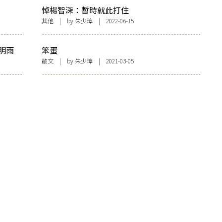
悼楊智深：暫時就此打住
其他
| by
朱少璋
| 2022-06-15
明雨
笨蛋
散文
| by
朱少璋
| 2021-03-05