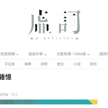
如是我聞
虛度年華
文藝風潮一take過
虛詞
字在食
專欄
詩歌
散文
小說
其他
雜憶
癡華鬘
散文