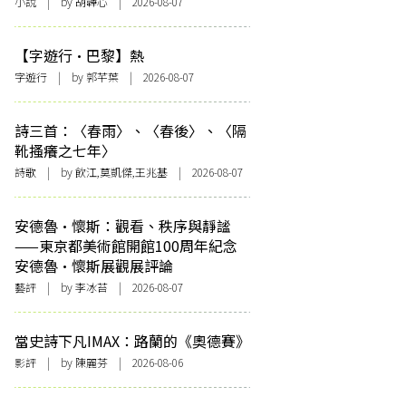
小說
| by 胡韡心 | 2026-08-07
【字遊行·巴黎】熱
字遊行
| by 郭芊葉 | 2026-08-07
詩三首：〈春雨〉、〈春後〉、〈隔
靴搔癢之七年〉
詩歌
| by 飲江,莫凱傑,王兆基 | 2026-08-07
安德魯·懷斯：觀看、秩序與靜謐
——東京都美術館開館100周年紀念
安德魯·懷斯展觀展評論
藝評
| by 李冰苔 | 2026-08-07
當史詩下凡IMAX：路蘭的《奧德賽》
影評
| by 陳麗芬 | 2026-08-06