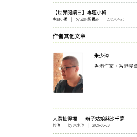
【世界閱讀日】專題小輯
專題小輯
| by 虛詞編輯部 | 2019-04-23
作者其他文章
朱少璋
香港作家，香港浸
大纜扯得埋——辮子姑娘與沙千夢
其他
| by
朱少璋
| 2026-05-29