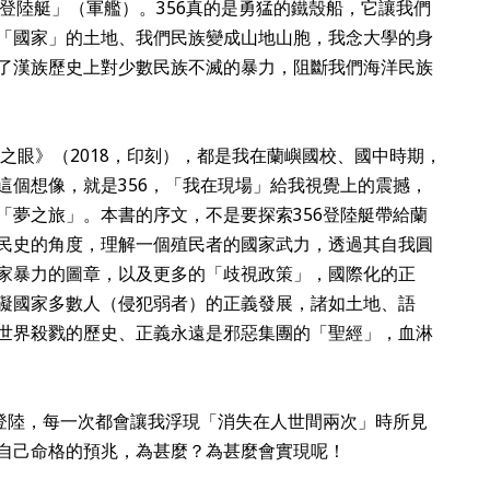
56「登陸艇」（軍艦）。356真的是勇猛的鐵殼船，它讓我們
「國家」的土地、我們民族變成山地山胞，我念大學的身
了漢族歷史上對少數民族不滅的暴力，阻斷我們海洋民族
海之眼》（2018，印刻），都是我在蘭嶼國校、國中時期，
這個想像，就是356，「我在現場」給我視覺上的震撼，
「夢之旅」。本書的序文，不是要探索356登陸艇帶給蘭
民史的角度，理解一個殖民者的國家武力，透過其自我圓
家暴力的圖章，以及更多的「歧視政策」，國際化的正
礙國家多數人（侵犯弱者）的正義發展，諸如土地、語
世界殺戮的歷史、正義永遠是邪惡集團的「聖經」，血淋
頭登陸，每一次都會讓我浮現「消失在人世間兩次」時所見
自己命格的預兆，為甚麼？為甚麼會實現呢！