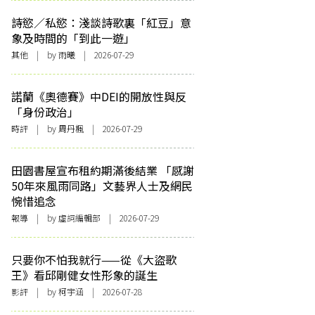
詩慾／私慾：淺談詩歌裏「紅豆」意
象及時間的「到此一遊」
其他
| by 雨曦 | 2026-07-29
諾蘭《奧德賽》中DEI的開放性與反
「身份政治」
時評
| by
周丹楓
| 2026-07-29
田園書屋宣布租約期滿後結業 「感謝
50年來風雨同路」文藝界人士及網民
惋惜追念
報導
| by 虛詞編輯部 | 2026-07-29
只要你不怕我就行——從《大盜歌
王》看邱剛健女性形象的誕生
影評
| by 柯宇涵 | 2026-07-28