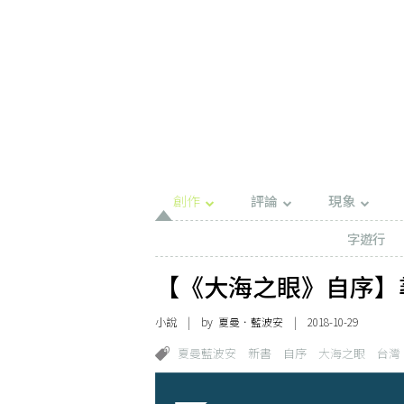
創作
評論
現象
字遊行
【《大海之眼》自序】
小說
| by
夏曼．藍波安
| 2018-10-29
夏曼藍波安
新書
自序
大海之眼
台灣