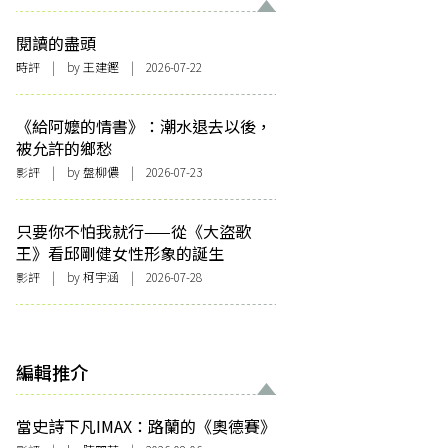
閱讀的盡頭
時評
| by 王建鏗 | 2026-07-22
《給阿嬤的情書》：潮水退去以後，
被允許的鄉愁
影評
| by 盤柳儂 | 2026-07-23
只要你不怕我就行——從《大盜歌
王》看邱剛健女性形象的誕生
影評
| by 柯宇涵 | 2026-07-28
編輯推介
當史詩下凡IMAX：路蘭的《奧德賽》