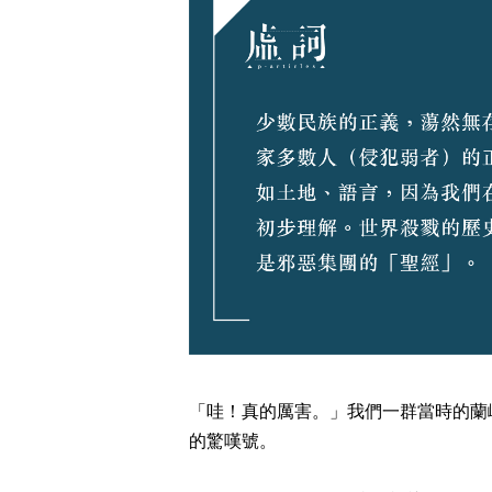
「哇！真的厲害。」我們一群當時的蘭
的驚嘆號。