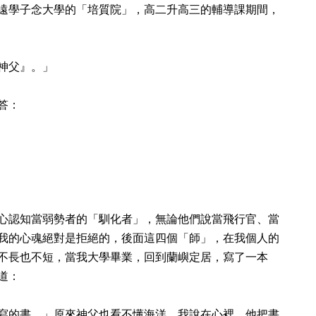
遠學子念大學的「培質院」，高二升高三的輔導課期間，
神父』。」
答：
心認知當弱勢者的「馴化者」，無論他們說當飛行官、當
我的心魂絕對是拒絕的，後面這四個「師」，在我個人的
不長也不短，當我大學畢業，回到蘭嶼定居，寫了一本
道：
寫的書。」原來神父也看不懂海洋，我說在心裡。他把書