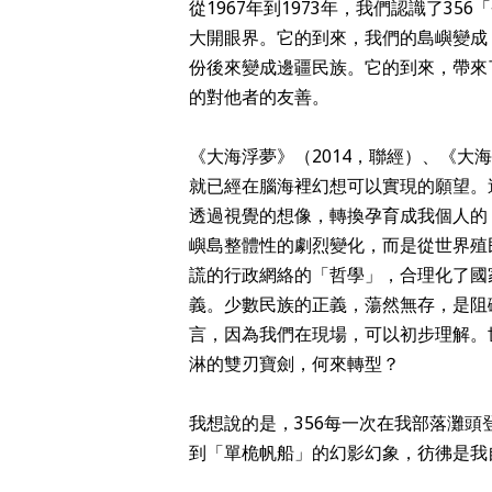
從1967年到1973年，我們認識了3
大開眼界。它的到來，我們的島嶼變成
份後來變成邊疆民族。它的到來，帶來
的對他者的友善。
《大海浮夢》（2014，聯經）、《大
就已經在腦海裡幻想可以實現的願望。
透過視覺的想像，轉換孕育成我個人的
嶼島整體性的劇烈變化，而是從世界殖
謊的行政網絡的「哲學」，合理化了國
義。少數民族的正義，蕩然無存，是阻
言，因為我們在現場，可以初步理解。
淋的雙刃寶劍，何來轉型？
我想說的是，356每一次在我部落灘
到「單桅帆船」的幻影幻象，彷彿是我