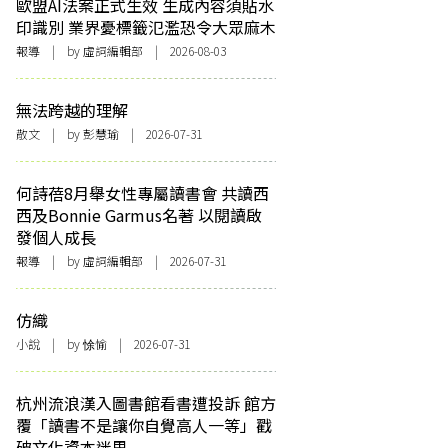
歐盟AI法案正式生效 生成內容須貼水
印識別 業界憂標籤氾濫恐令大眾麻木
報導
| by 虛詞編輯部 | 2026-08-03
無法跨越的理解
散文
| by 彭慧瑜 | 2026-07-31
何詩蓓8月舉女性專屬讀書會 共讀西
西及Bonnie Garmus名著 以閱讀啟
發個人成長
報導
| by 虛詞編輯部 | 2026-07-31
仿織
小說
| by 悇愉 | 2026-07-31
杭州流浪漢入圖書館看書遭投訴 館方
覆「讀書不是讓你自覺高人一等」戳
破文化資本迷思