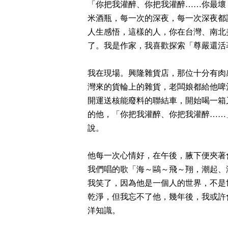
「你把我灌醉、你把我灌醉……你最壞
米酒瓶，每一次的深夜，每一次深夜都
人生感悟，這樣的人，你在台灣、南北
了。我是作家，我喜歡探索「尊嚴還活
我在現場。興隆雜貨店，那位十分有肉
灣來的貨輪上的雜貨，老闆娘都給他啤
開運送核能廢料的聯結車，開始喝一箱又
的他，「你把我灌醉、你把我灌醉……
說。
他每一次心情好，在午後，腋下便夾著
我們唱的歌「海～鷗～飛～翔，潮起、
我笑了，因為他是一個人的世界，不是
乾淨，但我忘不了他，幾年後，我或許
洋知識。