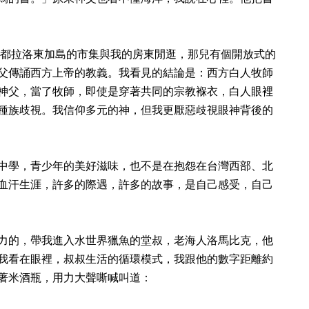
的首都拉洛東加島的市集與我的房東閒逛，那兒有個開放式的
父傳誦西方上帝的教義。我看見的結論是：西方白人牧師
神父，當了牧師，即使是穿著共同的宗教褓衣，白人眼裡
種族歧視。我信仰多元的神，但我更厭惡歧視眼神背後的
中學，青少年的美好滋味，也不是在抱怨在台灣西部、北
血汗生涯，許多的際遇，許多的故事，是自己感受，自己
力的，帶我進入水世界獵魚的堂叔，老海人洛馬比克，他
我看在眼裡，叔叔生活的循環模式，我跟他的數字距離約
著米酒瓶，用力大聲嘶喊叫道：