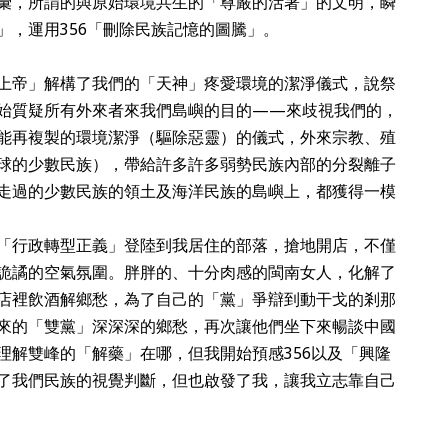
彙，所謂的與原始環境共生的「尊嚴的活著」的文明，瞬
」，運用356「刪除民族記憶的圖騰」。
上帝」解構了我們的「天神」疼愛環境的潔淨儀式，說祭
始質疑所有外來者來我們島嶼的目的——來歧視我們的，
能再複製的環境潔淨（驅除惡靈）的儀式，外來宗教、殖
球的少數民族），帶給許多許多弱勢民族內部的分裂離子
走過的少數民族的領土及海洋民族的島嶼上，都獲得一模
「行政轉型正義」登陸到我居住的部落，搶地開店，不僅
詭譎的空氣氛圍。胖胖的、十分肉感的閩南女人，化解了
店裡飲酒解鄉愁，為了自己的「黨」爭辯到動干戈的剎那
來的「雙黨」深深深的鄉愁，再次讓他們坐下來暢談中國
理解雙峰的「解藥」在哪，但我開始預感356以及「興隆
了我們民族的視覺判斷，但也啟發了我，讓我立志靠自己