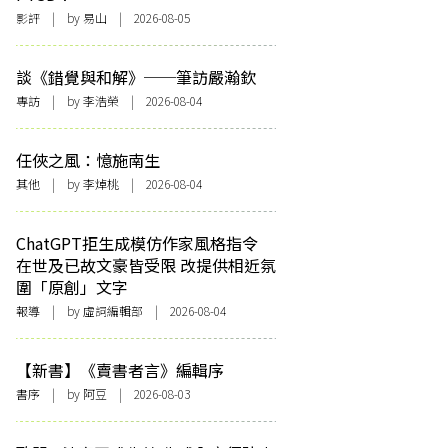
影評
| by 易山 | 2026-08-05
談《錯覺與和解》──筆訪嚴瀚欽
專訪
| by 李浩榮 | 2026-08-04
任俠之風：憶施南生
其他
| by 李焯桃 | 2026-08-04
ChatGPT拒生成模仿作家風格指令
在世及已故文豪皆受限 改提供相近氛
圍「原創」文字
報導
| by 虛詞編輯部 | 2026-08-04
【新書】《賣書者言》編輯序
書序
| by 阿豆 | 2026-08-03