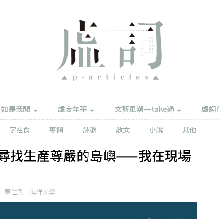
如是我聞
虛度年華
文藝風潮一take過
虛詞
字在食
專欄
詩歌
散文
小說
其他
尋找生產尊嚴的島嶼——我在現場
原住民
海洋文學