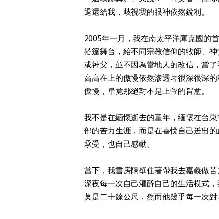
退還給我，歧視我的眼神依然銳利。
2005年一月，我在南太平洋庫克國
搭篷舞台，給不同宗教信仰的牧師、神
或神父，並不因為當地人的改信，當了
高高在上的傲慢依然滲透著很深很深的
傲慢，畢竟那絕對不是上帝的旨意。
我不是在緬懷逝去的童年，緬懷在台東
部的苦力生涯，而是在喜悅自己迸出的
承受，也自己感動。
當下，我書房隔壁住著帶我去嘉義做苦
深夜每一次自己灌醉自己的生活模式，
莫是二十餘公尺，然而他幾乎每一次對