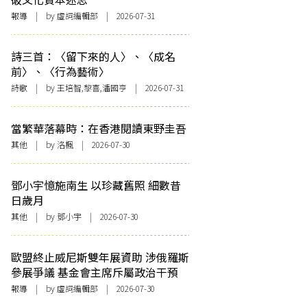
報導
| by 虛詞編輯部 | 2026-07-31
詩三首：〈留下來的人〉、〈成名
前〉、〈行為藝術〉
詩歌
| by 王培智,黎喜,潘國亨 | 2026-07-31
當繁華落幕時：在香港閱讀東野圭吾
其他
| by
洛楓
| 2026-07-30
鄧小宇憶施南生 以珍藏舊照 細數昔
日歲月
其他
| by 鄧小宇 | 2026-07-30
歐盟終止威尼斯雙年展資助 涉俄羅斯
參展爭議 基金會主席斥屬政治干預
報導
| by 虛詞編輯部 | 2026-07-30