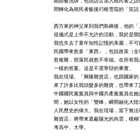
開始被洗牌，包括語言加入殖民者之語
間轉化為殖民者飯後叼根雪茄的「笑話
西方來的神父來到我們島嶼後，他的「
祖儀式是上帝不允許的活動，我於是開
我也失去了童年知性記憶的美麗，不可
民國帶來愈多「東西」，包括政策（全
愈複雜，部落民就愈不幸福。在所有我
一樣的答案。這是不需爭辯的事實。
我在現場。「興隆雜貨店」也因國家的
來了許多比我頭髮多的雜貨，也帶來了
中國國民黨黨員與中國共產黨黨員在她
間，她以女性的「雙峰」瞬間融化大陸
人民歷史的偉大。我在現場，當下無法
雜貨店」將帶來遮蔽陽光的烏雲，模糊
考高中、大學。