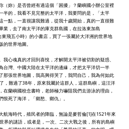
你（妳）是否曾經有過這個「困擾」？蘭嶼國小辦公室裡
一半的，我看不見完整的太平洋，我要問的是，「太平
這一點，一直很讓我難過，從我十歲開始，真的一直很難
畢業，去了南太平洋的庫克群島國，在拉洛東加島
機場向東飛五小時）的小書店，買了一張屬於大洋洲的世界地
版的世界地圖。
。我心魂真的才回到喜悅，才解開太平洋被切割的疑惑、
為台灣、中國大陸在太平洋的邊緣，才把太平洋切一半
了那張世界地圖，我高興得哭了，我問自己，我為何如此
歲了，難過了38年，原來我屬於這群人，這群島嶼，這汪洋
，在蘭嶼國校念書時，老師極力嚇阻我們去游泳的理由，
們恨死了海洋，「鄉愁、鄉仇」。
大航海時代，殖民者的降臨，無論是麥哲倫
[1]
在1521年來
色水世界的謎語，或者是，一次、二次大戰之後，所有的島嶼