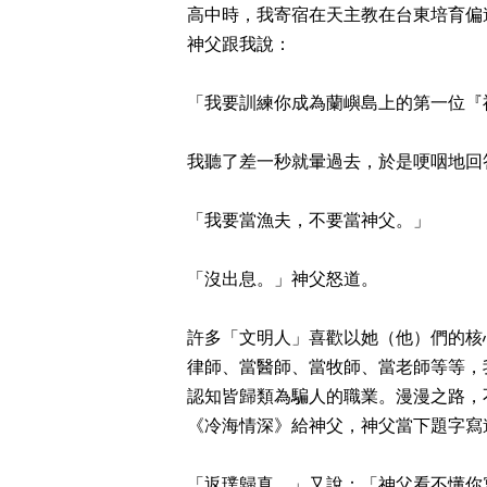
高中時，我寄宿在天主教在台東培育偏
神父跟我說：
「我要訓練你成為蘭嶼島上的第一位『
我聽了差一秒就暈過去，於是哽咽地回
「我要當漁夫，不要當神父。」
「沒出息。」神父怒道。
許多「文明人」喜歡以她（他）們的核
律師、當醫師、當牧師、當老師等等，
認知皆歸類為騙人的職業。漫漫之路，
《冷海情深》給神父，神父當下題字寫
「返璞歸真。」又說：「神父看不懂你