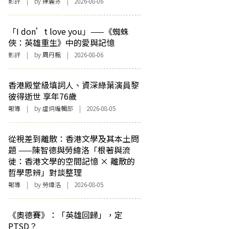
影評
| by 陳麗芬 | 2026-08-06
「I don’t love you」——《蜘蛛
俠：英雄重生》中的愛與記憶
影評
| by
周丹楓
| 2026-08-06
香港殿堂級填詞人、資深綠葉演員黎
彼得逝世 享年76歲
報導
| by 虛詞編輯部 | 2026-08-05
從視差到離散：香港文學及其本土問
題 ——陳智德與勞緯洛「根著與流
徙：香港文學的空間記憶 × 離散的
哲學思辨」對談整理
報導
| by 勞緯洛 | 2026-08-05
《奧德賽》：「英雄回歸」，定
PTSD？