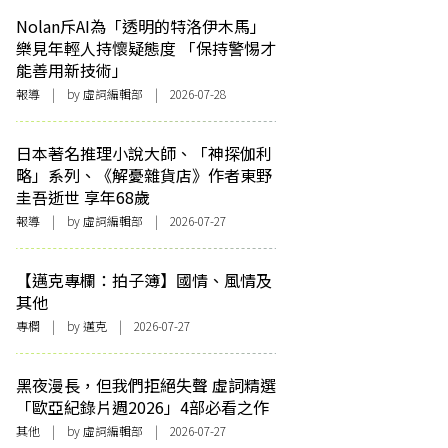
Nolan斥AI為「透明的特洛伊木馬」
樂見年輕人持懷疑態度 「保持警惕才
能善用新技術」
報導
| by 虛詞編輯部 | 2026-07-28
日本著名推理小說大師、「神探伽利
略」系列、《解憂雜貨店》作者東野
圭吾逝世 享年68歲
報導
| by 虛詞編輯部 | 2026-07-27
【邁克專欄：拍子簿】國情、風情及
其他
專欄
| by
邁克
| 2026-07-27
黑夜漫長，但我們拒絕失聲 虛詞精選
「歐亞紀錄片週2026」4部必看之作
其他
| by 虛詞編輯部 | 2026-07-27