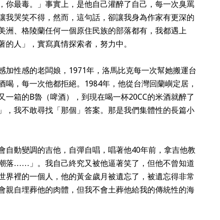
，你最毒。」事實上，是他自己灌醉了自己，每一次臭罵
讓我哭笑不得，然而，這句話，卻讓我身為作家有更深的
美洲、格陵蘭任何一個原住民族的部落都有，我都遇上
著的人」，實寫真情探索者，努力中。
感加性感的老闆娘，1971年，洛馬比克每一次幫她搬運台
酒喝，每一次他都拒絕。1984年，他從台灣回蘭嶼定居，
一箱的B魯（啤酒），到現在喝一杯20CC的米酒就醉了
」，我不敢尋找「那個」答案。那是我們集體性的長篇小
會自動變調的吉他，自彈自唱，唱著他40年前，拿吉他教
潮落……」。我自己終究又被他逼著笑了，但他不曾知道
世界裡的一個人，他的黃金歲月被遺忘了，被遺忘得非常
會親自埋葬他的肉體，但我不會土葬他給我的傳統性的海