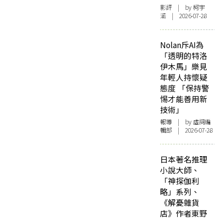
影評
| by 柯宇
涵 | 2026-07-28
Nolan斥AI為
「透明的特洛
伊木馬」樂見
年輕人持懷疑
態度 「保持警
惕才能善用新
技術」
報導
| by 虛詞編
輯部 | 2026-07-28
日本著名推理
小說大師、
「神探伽利
略」系列、
《解憂雜貨
店》作者東野