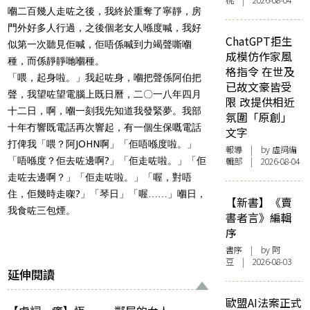
桃 | 2026-08-04
嗰二百幾人走咗之後，我終於重奪了寧靜，房
門外好多人行過，之後個老女人喺度喊，我好
ChatGPT拒生
似第一次聽見佢喊，佢唔係喊到力竭聲嘶嗰
成模仿作家風
種，而係靜靜哋嗰種。
格指令 在世及
「喂，起身啦。」我起咗身，嗰把聲係阿伯把
已故文豪皆受
聲，我望咗望電腦上既日曆，二〇一八年四月
限 改提供相近
十二日，啊，嗰一刻我先知道我發緊夢。我部
氛圍「原創」
十年冇響既電話再次響起，有一個生保嘅電話
文字
打俾我「喂？阿JOHN啊」「佢唔喺度啦。」
報導
| by 虛詞編
「唔喺度？佢去咗邊啊?」「佢走咗啦。」「佢
輯部 | 2026-08-04
走咗去邊啊？」「佢走咗啦。」「喔，對唔
住，佢幾時走㗎?」「琴日」「喔……」嗰日，
【新書】《賣
我食咗三包煙。
書者言》編輯
序
書序
| by 阿
豆 | 2026-08-03
延伸閱讀
歐盟AI法案正式