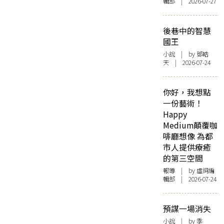
輯部 | 2026-07-27
後巷中的智慧
國王
小說
| by 鄧皓
天 | 2026-07-24
你好，我想點
一份藝術！
Happy
Medium顛覆咖
啡廳想像 為都
市人提供療癒
的第三空間
報導
| by 虛詞編
輯部 | 2026-07-24
預謀一場消失
小說
| by 季