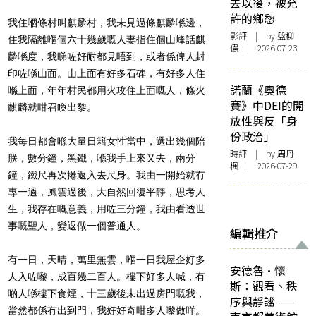
去以後，被允
許的鄉愁
我住嗰條村叫麒麟村，我未見過條麒麟喺邊，
影評
| by 盤柳
住我隔離嗰個六十幾歲嘅人妻指住個山峰話麒
儂 | 2026-07-23
麟喺度，我睇咗好耐都見唔到，或者係俾人封
印咗喺山面。山上面有好多石碑，有好多人住
諾蘭《奧德
喺上面，年年村民都用火攻住上面嘅人，條火
賽》中DEI的開
麒麟就咁召喚出黎。
放性與反「身
份政治」
我每日都會喺大量日籍女性當中，選出幾個陪
時評
| by
周丹
朕，數分鐘，黑鐵，喺我手上來又去，兩分
楓
| 2026-07-29
鐘，鐵尺再次捲返入去尺身。我由一開始就冇
專一過，風雲過後，大自然回復平靜，思考人
生，我存在嘅意義，用咗三分鐘，我由看透世
事嘅聖人，變返做一個普通人。
編輯推介
有一日，天晴，萬里無雲，嗰一日我屋企好多
安德魯·懷
人入咗嚟，成百幾二百人。樓下好多人喊，有
斯：觀看、秩
啲人喺樓下食煙，十三歲後未出過房門嘅我，
序與靜謐 ——
當然都係冇出到門，我好好奇咁多人嚟做咩。