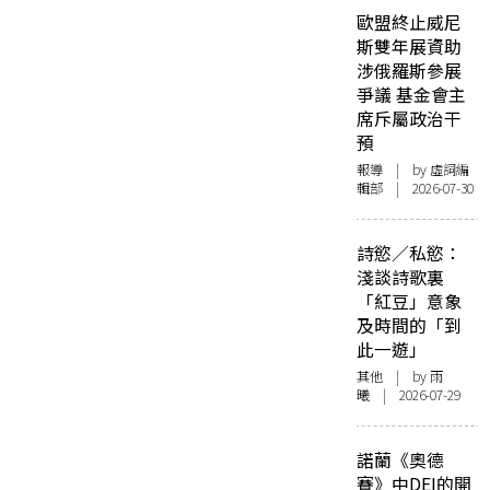
歐盟終止威尼
斯雙年展資助
涉俄羅斯參展
爭議 基金會主
席斥屬政治干
預
報導
| by 虛詞編
輯部 | 2026-07-30
詩慾／私慾：
淺談詩歌裏
「紅豆」意象
及時間的「到
此一遊」
其他
| by 雨
曦 | 2026-07-29
諾蘭《奧德
賽》中DEI的開