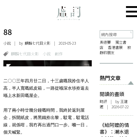
88
奧德賽
獨立書
小說
| by
麒麟七代目火影
| 2019-05-23
店
香港書展
寂
靜的朋友
麒麟七代目火影
小說
創作
熱門文章
二〇〇三年四月廿二日，十三歲嘅我拎住半人
高，半人寬嘅紙皮箱，一路從喺深水埗拎返去
閱讀的盡頭
喺上水新田嘅屋企。
時評
| by 王建
鏗 | 2026-07-22
用了兩小時廿幾分鐘嘅時間，我終於返到屋
企，拆開紙皮，將黑鐵拎出黎，駁電，駁電話
《給阿嬤的情
線，就係咁，我冇再出過門口一步。嗰一日，
書》：潮水退
個天喊緊。