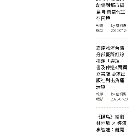
創傷到都市孤
島 叩問當代生
存困境
報導
| by 虛詞編
輯部 | 2026-07-24
嘉達物流台灣
分部憂踩紅線
拒運「違規」
書及停送4間獨
立書店 要求出
版社列出貨運
清單
報導
| by 虛詞編
輯部 | 2026-07-23
《候鳥》編劇
林坤燿 × 導演
李智達：離開