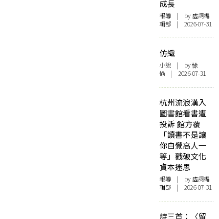
成長
報導
| by 虛詞編
輯部 | 2026-07-31
仿織
小說
| by 悇
愉 | 2026-07-31
杭州流浪漢入
圖書館看書遭
投訴 館方覆
「讀書不是讓
你自覺高人一
等」戳破文化
資本迷思
報導
| by 虛詞編
輯部 | 2026-07-31
詩三首：〈留