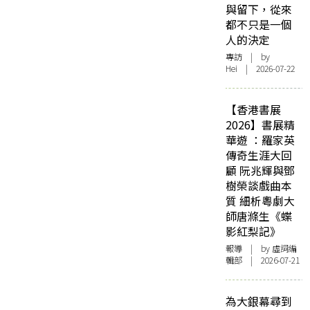
與留下，從來
都不只是一個
人的決定
專訪
| by
Hei | 2026-07-22
【香港書展
2026】書展精
華遊 ：羅家英
傳奇生涯大回
顧 阮兆輝與鄧
樹榮談戲曲本
質 細析粵劇大
師唐滌生《蝶
影紅梨記》
報導
| by 虛詞編
輯部 | 2026-07-21
為大銀幕尋到