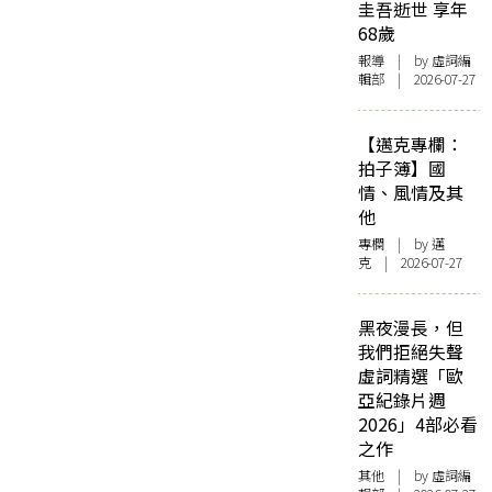
圭吾逝世 享年
68歲
報導
| by 虛詞編
輯部 | 2026-07-27
【邁克專欄：
拍子簿】國
情、風情及其
他
專欄
| by
邁
克
| 2026-07-27
黑夜漫長，但
我們拒絕失聲
虛詞精選「歐
亞紀錄片週
2026」4部必看
之作
其他
| by 虛詞編