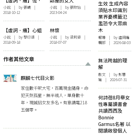
【虛詞．癢】恆．
鄰屋的女人
生效 生成內容
癢
小說
| by
張嶢
|
小說
| by
張欣怡
|
須貼水印識別
2018-10-12
2023-04-24
業界憂標籤氾
濫恐令大眾麻
木
【虛詞．癢】心蛆
林懷
小說
| by
黎衍頌
|
小說
| by
梁莉姿
|
報導
| by 虛詞編
2018-09-18
2018-07-07
輯部 | 2026-08-03
作者其他文章
無法跨越的理
解
散文
| by 彭慧
麒麟七代目火影
瑜 | 2026-07-31
家住數千呎大宅，百萬現金隨身，命
犯天煞孤星，無半親人，單身數十
何詩蓓8月舉女
年，現誠招女友多名。有意請電218
性專屬讀書會
五個零。
共讀西西及
Bonnie
Garmus名著 以
閱讀啟發個人