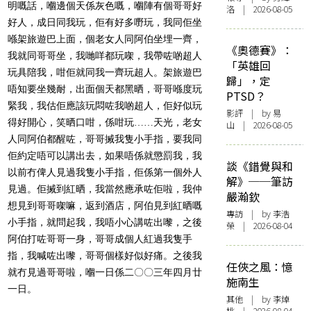
明嘅話，嗰邊個天係灰色嘅，嗰陣有個哥哥好
洛 | 2026-08-05
好人，成日同我玩，佢有好多嘢玩，我同佢坐
喺架旅遊巴上面，個老女人同阿伯坐埋一齊，
《奧德賽》：
我就同哥哥坐，我哋咩都玩㗎，我帶咗啲超人
「英雄回
玩具陪我，咁佢就同我一齊玩超人。架旅遊巴
歸」，定
唔知要坐幾耐，出面個天都黑晒，哥哥喺度玩
PTSD？
緊我，我估佢應該玩悶咗我啲超人，佢好似玩
影評
| by 易
得好開心，笑晒口咁，係咁玩……天光，老女
山 | 2026-08-05
人同阿伯都醒咗，哥哥搣我隻小手指，要我同
佢約定唔可以講出去，如果唔係就懲罰我，我
談《錯覺與和
以前冇俾人見過我隻小手指，佢係第一個外人
解》──筆訪
見過。佢搣到紅晒，我當然應承咗佢啦，我仲
嚴瀚欽
想見到哥哥㗎嘛，返到酒店，阿伯見到紅晒嘅
專訪
| by 李浩
小手指，就問起我，我唔小心講咗出嚟，之後
榮 | 2026-08-04
阿伯打咗哥哥一身，哥哥成個人紅過我隻手
指，我喊咗出嚟，哥哥個樣好似好痛。之後我
任俠之風：憶
就冇見過哥哥啦，嗰一日係二〇〇三年四月廿
施南生
一日。
其他
| by 李焯