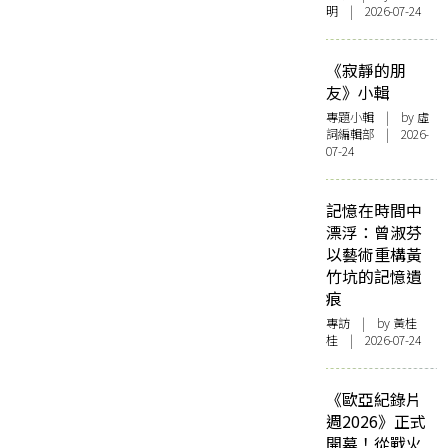
明 | 2026-07-24
《寂靜的朋
友》小輯
專題小輯
| by 虛
詞編輯部 | 2026-
07-24
記憶在時間中
漂浮：曾淑芬
以藝術重構黃
竹坑的記憶遺
痕
專訪
| by 黃桂
桂 | 2026-07-24
《歐亞紀錄片
週2026》正式
開幕！從戰火