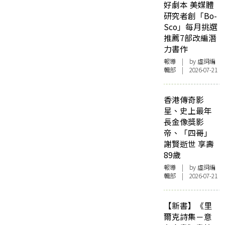
好劇本 美媒體
研究者創「Bo-
Sco」每月挑選
推薦7部改編潛
力書作
報導
| by 虛詞編
輯部 | 2026-07-21
香港傳奇影
星、史上最年
長金像獎影
帝、「四哥」
謝賢逝世 享壽
89歲
報導
| by 虛詞編
輯部 | 2026-07-21
【新書】《里
爾克詩集－意