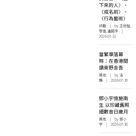
下來的人〉、
〈成名前〉、
〈行為藝術〉
詩歌
| by 王培智,
黎喜,潘國亨 |
2026-07-31
當繁華落幕
時：在香港閱
讀東野圭吾
其他
| by
洛
楓
| 2026-07-30
鄧小宇憶施南
生 以珍藏舊照
細數昔日歲月
其他
| by 鄧小
宇 | 2026-07-30