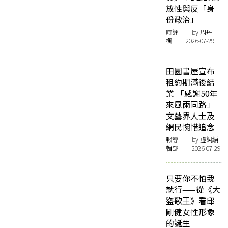
放性與反「身
份政治」
時評
| by
周丹
楓
| 2026-07-29
田園書屋宣布
租約期滿後結
業 「感謝50年
來風雨同路」
文藝界人士及
網民惋惜追念
報導
| by 虛詞編
輯部 | 2026-07-29
只要你不怕我
就行——從《大
盜歌王》看邱
剛健女性形象
的誕生