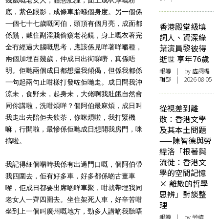
底，紫色眼影，成條車胎喺個身度。另一個係
一個七十七歲嘅阿伯，頭頂有個月亮，成面都
香港殿堂級填
係鬚，戴住副淫賤偷窺老花鏡，身上嘅衣著完
詞人、資深綠
葉演員黎彼得
全冇經過大腦嘅思考，應該係見咩著咩嗰種，
逝世 享年76歲
兩個加埋百幾歲，仲成日出街睇嘢，真係唔
明。佢哋兩個成日都想搵我傾​偈，但係我都係
報導
| by 虛詞編
輯部 | 2026-08-05
一句起兩句止咁樣打發咗佢哋走。成日問我沖
涼未，食野未，起身未，大佬啊我肚餓自然會
同你講啦，洗咁煩咩？個阿伯最麻煩，成日叫
從視差到離
我走出去陪佢去飲茶，你咪煩啦，我打緊機
散：香港文學
及其本土問題
嘛，行開啦，最慘係佢哋成日想開我房門，咪
——陳智德與勞
搞啦。
緯洛「根著與
流徙：香港文
我記得細個嗰時我係有出過門口嘅，個阿伯帶
學的空間記憶
我四圍去，佢有好多車，好多都係啲古董車
× 離散的哲學
嚟，佢成日都要出席啲咩車聚，咁就帶埋我同
思辨」對談整
老女人一齊四圍去。坐住架死人車，好辛苦咁
理
坐到上一個叫廣州嘅地方，勁多人講啲我聽唔
報導
| by 勞緯