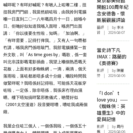
東京都美術館
喊咩呢？有咩好喊呢？有啲人上咗嚟二樓，扭
開館100周年紀
扭我房門門鎖，我當然鎖咗啦，由我拎到電腦
念安德魯·懷
嗰一日直到二〇一八年嘅四月十一日，姐喺今
斯展觀展評論
日。佢哋好似知道我喺入面咁，喺房門出面
藝評
| by 李冰
苔 | 2026-08-07
講：「你以後要生性啦，知嗎」「加油啊。」
「有咩需要，記得打俾我。」又有人一句嘢都
冇講，喺我房門係咁敲門。我部電腦播緊一首
當史詩下凡
外文歌，叫「As time goes by」嘅歌，係一套
IMAX：路蘭的
叫北非諜影嘅電影插曲，我望上嗰個熟悉嘅天
《奧德賽》
花板，上面有好多蜘蛛網，一滴，兩滴，個天
影評
| by 陳麗
芬 | 2026-08-06
落雨啦，落咗都差唔多成十分鐘，嗰段時間我
做緊咩呢？我唔係好記得啦。可能係天花板穿
咗啦，一定係，除非唔係，我張床冇理由濕
「I don’t
晒。樓下唔知搞咩緊邪教儀式，啲聲好似
love you」——
《2001太空漫遊》段音樂咁嘈，嘈咗我成兩個
《蜘蛛俠：英
鐘。
雄重生》中的
愛與記憶
我屋企住咗三個人，一個係我啦，一個係五十
影評
| by
周丹
楓
| 2026-08-06
幾歲嘅老女人，體態肥腫，面上成呎厚嘅粉