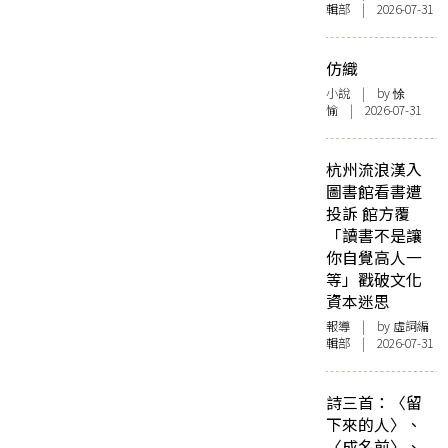
輯部 | 2026-07-31
仿織
小說
| by 悇
愉 | 2026-07-31
杭州流浪漢入
圖書館看書遭
投訴 館方覆
「讀書不是讓
你自覺高人一
等」戳破文化
資本迷思
報導
| by 虛詞編
輯部 | 2026-07-31
詩三首：〈留
下來的人〉、
〈成名前〉、