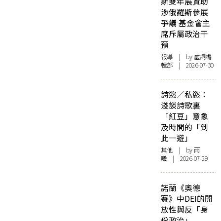
斯雙年展資助
涉俄羅斯參展
爭議 基金會主
席斥屬政治干
預
報導
| by 虛詞編
輯部 | 2026-07-30
詩慾／私慾：
淺談詩歌裏
「紅豆」意象
及時間的「到
此一遊」
其他
| by 雨
曦 | 2026-07-29
諾蘭《奧德
賽》中DEI的開
放性與反「身
份政治」