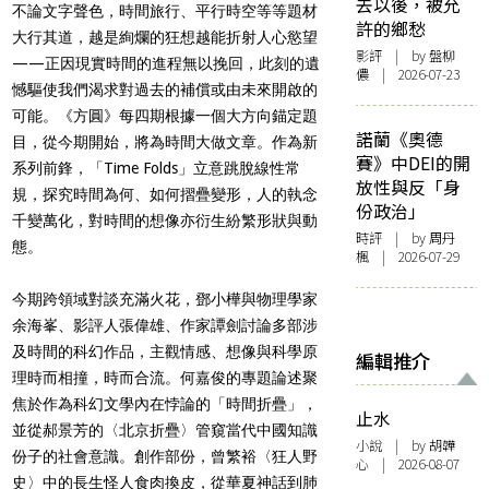
去以後，被允
不論文字聲色，時間旅行、平行時空等等題材
許的鄉愁
大行其道，越是絢爛的狂想越能折射人心慾望
影評
| by 盤柳
——正因現實時間的進程無以挽回，此刻的遺
儂 | 2026-07-23
憾驅使我們渴求對過去的補償或由未來開啟的
可能。《方圓》每四期根據一個大方向錨定題
諾蘭《奧德
目，從今期開始，將為時間大做文章。作為新
賽》中DEI的開
系列前鋒，「Time Folds」立意跳脫線性常
放性與反「身
規，探究時間為何、如何摺疊變形，人的執念
份政治」
千變萬化，對時間的想像亦衍生紛繁形狀與動
時評
| by
周丹
態。
楓
| 2026-07-29
今期跨領域對談充滿火花，鄧小樺與物理學家
余海峯、影評人張偉雄、作家譚劍討論多部涉
及時間的科幻作品，主觀情感、想像與科學原
編輯推介
理時而相撞，時而合流。何嘉俊的專題論述聚
焦於作為科幻文學內在悖論的「時間折疊」，
止水
並從郝景芳的〈北京折疊〉管窺當代中國知識
小說
| by 胡韡
份子的社會意識。創作部份，曾繁裕〈狂人野
心 | 2026-08-07
史〉中的長生怪人食肉換皮，從華夏神話到肺