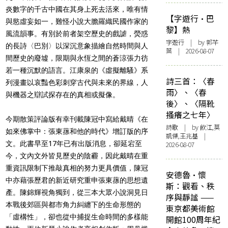
炎數字的千古中國在其身上死去活來，唯有情
【字遊行·巴
與慾虛妄如一，難怪小說大膽羅織民國作家的
黎】熱
風流韻事。有別於前者架空歷史的戲謔，熒惑
字遊行
| by 郭芊
的長詩〈巴別〉以深沉意象描繪自然時間與人
葉 | 2026-08-07
間歷史的廢墟，限期與永恆之間的蒼涼張力彷
若一種沉默的語言。江康泉的《虛擬離騷》系
詩三首：〈春
列漫畫以哀豔色彩刺穿古代與未來的界線，人
雨〉、〈春
與機器之辯試探存在的真相或擬像。
後〉、〈隔靴
搔癢之七年〉
今期散策評論版有幸刊載陳冠中寫給戴晴《在
詩歌
| by 飲江,莫
如來佛掌中：張東蓀和他的時代》增訂版的序
凱傑,王兆基 |
文。此書早至17年已有出版消息，卻延宕至
2026-08-07
今，文內文外皆見歷史的陰霾，因此戴晴在重
重資訊限制下推敲真相的努力更具價值，陳冠
安德魯·懷
中亦藉張歷君的新近研究重申張東蓀的思想遺
斯：觀看、秩
產。陳錦輝視角獨到，從三本大眾小說洞見日
序與靜謐 ——
本戰後郊區與都市角力糾纏下的生命形態的
東京都美術館
「虛構性」，卻也從中捕捉生命時間的多樣能
開館100周年紀