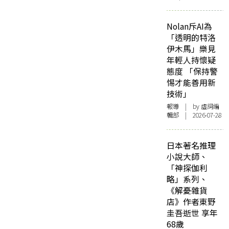
Nolan斥AI為
「透明的特洛
伊木馬」樂見
年輕人持懷疑
態度 「保持警
惕才能善用新
技術」
報導
| by 虛詞編
輯部 | 2026-07-28
日本著名推理
小說大師、
「神探伽利
略」系列、
《解憂雜貨
店》作者東野
圭吾逝世 享年
68歲