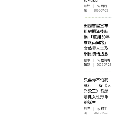
時評
| by
周丹
楓
| 2026-07-29
田園書屋宣布
租約期滿後結
業 「感謝50年
來風雨同路」
文藝界人士及
網民惋惜追念
報導
| by 虛詞編
輯部 | 2026-07-29
只要你不怕我
就行——從《大
盜歌王》看邱
剛健女性形象
的誕生
影評
| by 柯宇
涵 | 2026-07-28