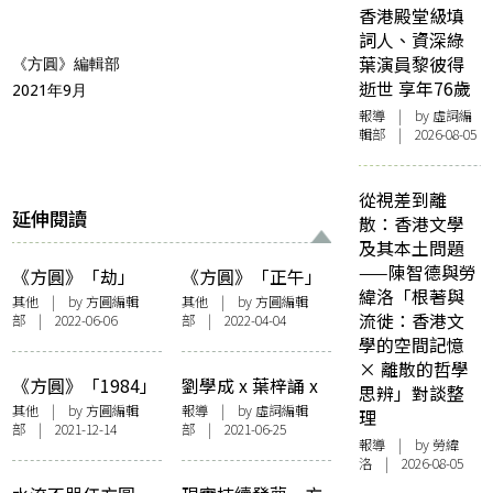
香港殿堂級填
詞人、資深綠
葉演員黎彼得
《方圓》編輯部
逝世 享年76歲
2021年9月
報導
| by 虛詞編
輯部 | 2026-08-05
從視差到離
延伸閱讀
散：香港文學
及其本土問題
——陳智德與勞
《方圓》「劫」
《方圓》「正午」
緯洛「根著與
——編者話
——編者話
其他
| by 方圓編輯
其他
| by 方圓編輯
流徙：香港文
部 | 2022-06-06
部 | 2022-04-04
學的空間記憶
× 離散的哲學
《方圓》「1984」
劉學成 x 葉梓誦 x
思辨」對談整
——編者話
Ren Wan@執嘢 x
其他
| by 方圓編輯
報導
| by 虛詞編輯
理
部 | 2021-12-14
部 | 2021-06-25
鄧小樺——方圓讀
報導
| by 勞緯
書會：執．拾．斷
洛 | 2026-08-05
捨離（不了）