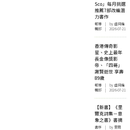
Sco」每月挑選
推薦7部改編潛
力書作
報導
| by 虛詞編
輯部 | 2026-07-21
香港傳奇影
星、史上最年
長金像獎影
帝、「四哥」
謝賢逝世 享壽
89歲
報導
| by 虛詞編
輯部 | 2026-07-21
【新書】《里
爾克詩集－意
象之書》書摘
書序
| by 里爾