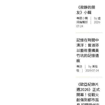
《寂靜的朋
友》小輯
專題小輯
| by 虛
詞編輯部 | 2026-
07-24
記憶在時間中
漂浮：曾淑芬
以藝術重構黃
竹坑的記憶遺
痕
專訪
| by 黃桂
桂 | 2026-07-24
《歐亞紀錄片
週2026》正式
開幕！從戰火
創傷到都市孤
島 叩問當代生