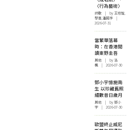
〈行為藝術〉
詩歌
| by 王培智,
黎喜,潘國亨 |
2026-07-31
當繁華落幕
時：在香港閱
讀東野圭吾
其他
| by
洛
楓
| 2026-07-30
鄧小宇憶施南
生 以珍藏舊照
細數昔日歲月
其他
| by 鄧小
宇 | 2026-07-30
歐盟終止威尼