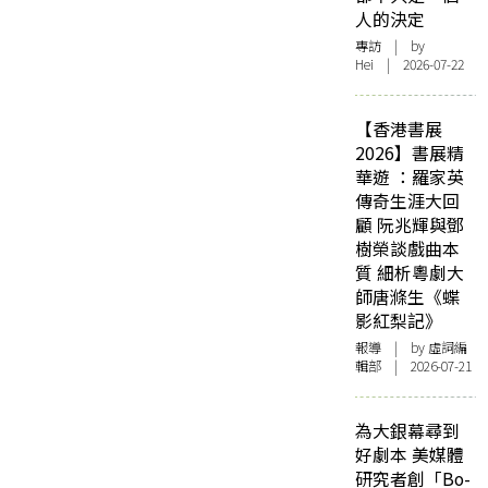
人的決定
專訪
| by
Hei | 2026-07-22
【香港書展
2026】書展精
華遊 ：羅家英
傳奇生涯大回
顧 阮兆輝與鄧
樹榮談戲曲本
質 細析粵劇大
師唐滌生《蝶
影紅梨記》
報導
| by 虛詞編
輯部 | 2026-07-21
為大銀幕尋到
好劇本 美媒體
研究者創「Bo-