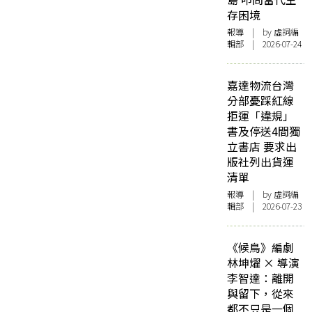
存困境
報導
| by 虛詞編
輯部 | 2026-07-24
嘉達物流台灣
分部憂踩紅線
拒運「違規」
書及停送4間獨
立書店 要求出
版社列出貨運
清單
報導
| by 虛詞編
輯部 | 2026-07-23
《候鳥》編劇
林坤燿 × 導演
李智達：離開
與留下，從來
都不只是一個