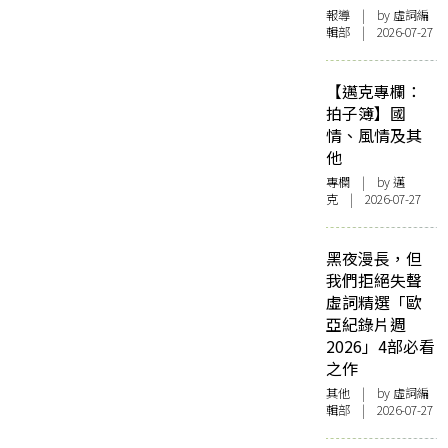
報導
| by 虛詞編
輯部 | 2026-07-27
【邁克專欄：
拍子簿】國
情、風情及其
他
專欄
| by
邁
克
| 2026-07-27
黑夜漫長，但
我們拒絕失聲
虛詞精選「歐
亞紀錄片週
2026」4部必看
之作
其他
| by 虛詞編
輯部 | 2026-07-27