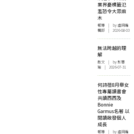
業界憂標籤氾
濫恐令大眾麻
木
報導
| by 虛詞編
輯部 | 2026-08-03
無法跨越的理
解
散文
| by 彭慧
瑜 | 2026-07-31
何詩蓓8月舉女
性專屬讀書會
共讀西西及
Bonnie
Garmus名著 以
閱讀啟發個人
成長
報導
| by 虛詞編