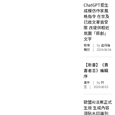
ChatGPT拒生
成模仿作家風
格指令 在世及
已故文豪皆受
限 改提供相近
氛圍「原創」
文字
報導
| by 虛詞編
輯部 | 2026-08-04
【新書】《賣
書者言》編輯
序
書序
| by 阿
豆 | 2026-08-03
歐盟AI法案正式
生效 生成內容
須貼水印識別