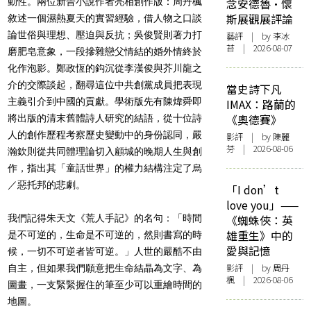
動性。兩位新晉小說作者亮相創作版：周丹楓
念安德魯·懷
斯展觀展評論
敘述一個濕熱夏天的實習經驗，借人物之口談
論世俗與理想、壓迫與反抗；吳俊賢則著力打
藝評
| by 李冰
苔 | 2026-08-07
磨肥皂意象，一段摻雜戀父情結的婚外情終於
化作泡影。鄭政恆的鈎沉從李漢俊與芥川龍之
介的交際談起，翻尋這位中共創黨成員把表現
當史詩下凡
主義引介到中國的貢獻。學術版先有陳煒舜即
IMAX：路蘭的
《奧德賽》
將出版的清末舊體詩人研究的結語，從十位詩
人的創作歷程考察歷史變動中的身份認同，嚴
影評
| by 陳麗
芬 | 2026-08-06
瀚欽則從共同體理論切入顧城的晚期人生與創
作，指出其「童話世界」的權力結構注定了烏
／惡托邦的悲劇。
「I don’t
love you」——
我們記得朱天文《荒人手記》的名句：「時間
《蜘蛛俠：英
雄重生》中的
是不可逆的，生命是不可逆的，然則書寫的時
愛與記憶
候，一切不可逆者皆可逆。」人世的嚴酷不由
影評
| by
周丹
自主，但如果我們願意把生命結晶為文字、為
楓
| 2026-08-06
圖畫，一支緊緊握住的筆至少可以重繪時間的
地圖。