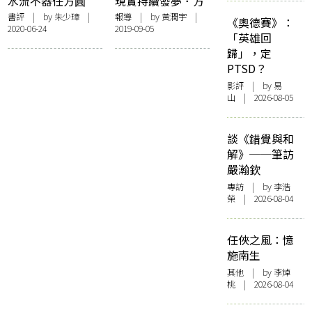
水流不器任方圓
現實持續發夢．方
——讀《方圓》札
圓共同出神——記
書評
| by
朱少璋
|
報導
| by
黃潤宇
|
《奧德賽》：
2020-06-24
2019-09-05
記五則
《方圓》創刊號發
「英雄回
佈會
歸」，定
PTSD？
影評
| by 易
山 | 2026-08-05
談《錯覺與和
解》──筆訪
嚴瀚欽
專訪
| by 李浩
榮 | 2026-08-04
任俠之風：憶
施南生
其他
| by 李焯
桃 | 2026-08-04