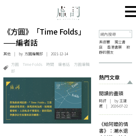
《方圓》「Time Folds」
——編者話
奧德賽
獨立書
店
香港書展
寂
靜的朋友
其他
| by 方圓編輯部 | 2021-12-14
方圓
Time Folds
時間
編者話
方圓編輯
部
熱門文章
閱讀的盡頭
時評
| by 王建
鏗 | 2026-07-22
《給阿嬤的情
書》：潮水退