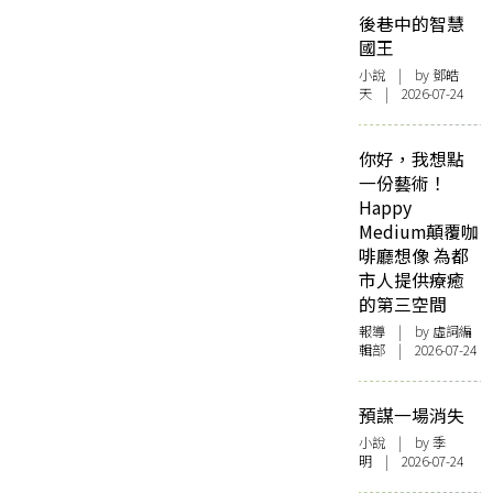
後巷中的智慧
國王
小說
| by 鄧皓
天 | 2026-07-24
你好，我想點
一份藝術！
Happy
Medium顛覆咖
啡廳想像 為都
市人提供療癒
的第三空間
報導
| by 虛詞編
輯部 | 2026-07-24
預謀一場消失
小說
| by 季
明 | 2026-07-24