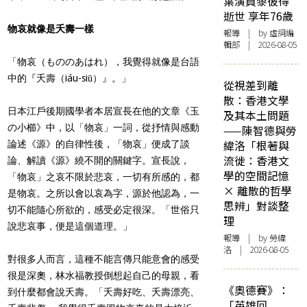
葉演員黎彼得
逝世 享年76歲
物哀就像是夭壽一樣
報導
| by 虛詞編
輯部 | 2026-08-05
「物哀（もののあはれ），我覺得就像是台語
中的『夭壽（
iáu-siū
）』。」
從視差到離
散：香港文學
日本江戶後期國學者本居宣長在他的文章《玉
及其本土問題
の小櫛》中，以「物哀」一詞，從抒情與感動
——陳智德與勞
緯洛「根著與
論述《源》的自律性後，「物哀」便成了談
流徙：香港文
論、解讀《源》繞不開的關鍵字。宣長說，
學的空間記憶
「物哀」之哀不限於悲哀，一切有所感的，都
× 離散的哲學
是物哀。之所以會以哀為字，源於他認為，一
思辨」對談整
切不能隨心所欲的，感受必定很深。「世俗只
理
說悲哀事，便是這個道理。」
報導
| by 勞緯
洛 | 2026-08-05
對很多人而言，這種不能言傳只能意會的感受
很是深奧，林水福教授倒想起自己的母親，看
《奧德賽》：
到什麼都會說夭壽。「夭壽好吃、夭壽漂亮、
「英雄回