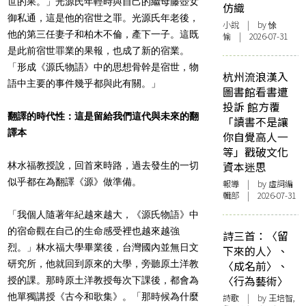
世的果。」光源氏年輕時與自己的繼母藤壺女
仿織
御私通，這是他的宿世之罪。光源氏年老後，
小說
| by 悇
他的第三任妻子和柏木不倫，產下一子。這既
愉 | 2026-07-31
是此前宿世罪業的果報，也成了新的宿業。
「形成《源氏物語》中的思想骨幹是宿世，物
杭州流浪漢入
語中主要的事件幾乎都與此有關。」
圖書館看書遭
投訴 館方覆
翻譯的時代性：這是留給我們這代與未來的翻
「讀書不是讓
譯本
你自覺高人一
等」戳破文化
資本迷思
林水福教授說，回首來時路，過去發生的一切
似乎都在為翻譯《源》做準備。
報導
| by 虛詞編
輯部 | 2026-07-31
「我個人隨著年紀越來越大，《源氏物語》中
的宿命觀在自己的生命感受裡也越來越強
詩三首：〈留
烈。」林水福大學畢業後，台灣國內並無日文
下來的人〉、
研究所，他就回到原來的大學，旁聽原土洋教
〈成名前〉、
〈行為藝術〉
授的課。那時原土洋教授每次下課後，都會為
他單獨講授《古今和歌集》。「那時候為什麼
詩歌
| by 王培智,