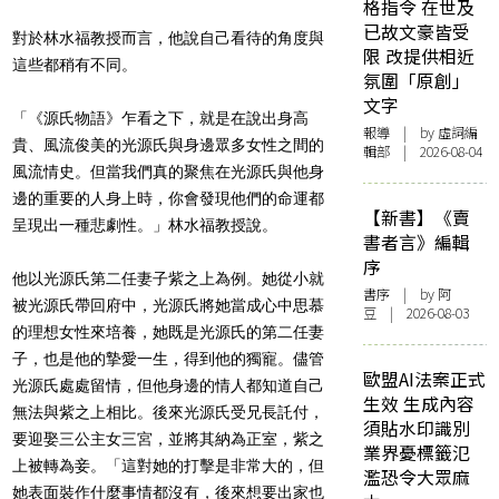
格指令 在世及
已故文豪皆受
對於林水福教授而言，他說自己看待的角度與
限 改提供相近
這些都稍有不同。
氛圍「原創」
文字
「《源氏物語》乍看之下，就是在說出身高
報導
| by 虛詞編
貴、風流俊美的光源氏與身邊眾多女性之間的
輯部 | 2026-08-04
風流情史。但當我們真的聚焦在光源氏與他身
邊的重要的人身上時，你會發現他們的命運都
【新書】《賣
呈現出一種悲劇性。」林水福教授說。
書者言》編輯
序
他以光源氏第二任妻子紫之上為例。她從小就
書序
| by 阿
被光源氏帶回府中，光源氏將她當成心中思慕
豆 | 2026-08-03
的理想女性來培養，她既是光源氏的第二任妻
子，也是他的摯愛一生，得到他的獨寵。儘管
歐盟AI法案正式
光源氏處處留情，但他身邊的情人都知道自己
生效 生成內容
無法與紫之上相比。後來光源氏受兄長託付，
須貼水印識別
要迎娶三公主女三宮，並將其納為正室，紫之
業界憂標籤氾
上被轉為妾。「這對她的打擊是非常大的，但
濫恐令大眾麻
她表面裝作什麼事情都沒有，後來想要出家也