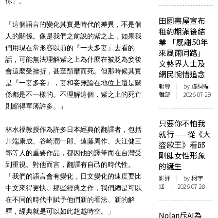
你」。
田園書屋宣布
「這個語言的變化其實是時代的差異，不是個
租約期滿後結
人的關係。像是我們之前說的紫之上，如果我
業 「感謝50年
們用現在常形容以前的『一夫多妻』去看的
來風雨同路」
話，可能無法理解紫之上為什麼在被貶為妾後
文藝界人士及
會這麼受挫折，甚至頹靡而死。但那時候其實
網民惋惜追念
是『一妻多妾』，妻和妾無論在地位上還是關
報導
| by 虛詞編
輯部 | 2026-07-29
係都是不一樣的。不理解這個，紫之上的死亡
則顯得單薄許多。」
只要你不怕我
林水福教授作為許多日本經典的翻譯者，包括
就行——從《大
川端康成、谷崎潤一郎、遠藤周作、大江健三
盜歌王》看邱
郎等人的重要作品，都因他的譯筆而在台灣受
剛健女性形象
到重視。對他而言，翻譯有自己的時代性。
的誕生
「我們的語言會有變化，日文變化的速度要比
影評
| by 柯宇
涵 | 2026-07-28
中文來得更快。那些經典之作，我們總是可以
在不同的時代中賦予他們新的看法、新的解
釋，經典就是可以如此超越時空。」
Nolan斥AI為