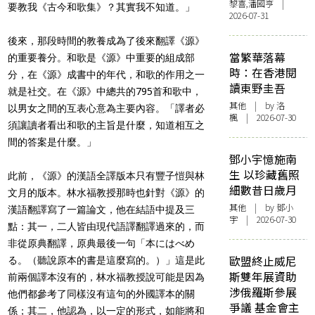
黎喜,潘國亨 |
要教我《古今和歌集》？其實我不知道。」
2026-07-31
後來，那段時間的教養成為了後來翻譯《源》
當繁華落幕
的重要養分。和歌是《源》中重要的組成部
時：在香港閱
分，在《源》成書中的年代，和歌的作用之一
讀東野圭吾
就是社交。在《源》中總共的
795
首和歌中，
其他
| by
洛
以男女之間的互表心意為主要內容。「譯者必
楓
| 2026-07-30
須讓讀者看出和歌的主旨是什麼，知道相互之
間的答案是什麼。」
鄧小宇憶施南
生 以珍藏舊照
此前，《源》的漢語全譯版本只有豐子愷與林
細數昔日歲月
文月的版本。林水福教授那時也針對《源》的
其他
| by 鄧小
漢語翻譯寫了一篇論文，他在結語中提及三
宇 | 2026-07-30
點：其一，二人皆由現代語譯翻譯過來的，而
非從原典翻譯，原典最後一句「本にはべめ
歐盟終止威尼
る。（聽說原本的書是這麼寫的。）」這是此
斯雙年展資助
前兩個譯本沒有的，林水福教授說可能是因為
涉俄羅斯參展
他們都參考了同樣沒有這句的外國譯本的關
爭議 基金會主
係；其二，他認為，以一定的形式，如能將和