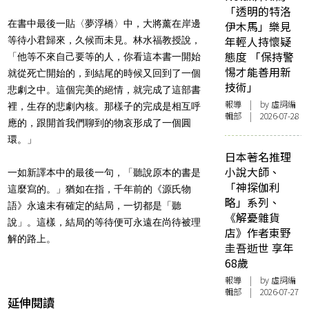
「透明的特洛
在書中最後一貼〈夢浮橋〉中，大將薰在岸邊
伊木馬」樂見
年輕人持懷疑
等待小君歸來，久候而未見。林水福教授說，
態度 「保持警
「他等不來自己要等的人，你看這本書一開始
惕才能善用新
就從死亡開始的，到結尾的時候又回到了一個
技術」
悲劇之中。這個完美的絕情，就完成了這部書
報導
| by 虛詞編
裡，生存的悲劇內核。那樣子的完成是相互呼
輯部 | 2026-07-28
應的，跟開首我們聊到的物哀形成了一個圓
環。」
日本著名推理
小說大師、
一如新譯本中的最後一句，「聽說原本的書是
「神探伽利
這麼寫的。」猶如在指，千年前的《
源氏物
略」系列、
語
》永遠未有確定的結局，一切都是「聽
《解憂雜貨
說」。這樣，結局的等待便可永遠在尚待被理
店》作者東野
解的路上。
圭吾逝世 享年
68歲
報導
| by 虛詞編
輯部 | 2026-07-27
延伸閱讀