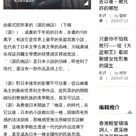
去以後，被允
許的鄉愁
影評
| by 盤柳
儂 | 2026-07-23
由紫式部所著的《源氏物語》（下稱
《源》），成書於千年前的日本，全書約100
只要你不怕我
萬字，有說它是世界上最早的長篇寫實小說，
就行——從《大
也代表了日本文學古典文學的高峰。川端康城
盜歌王》看邱
在得諾貝爾文學獎的得獎感言裡就曾說，
剛健女性形象
「《源氏物語》是日本小說的頂峰，即使到了
的誕生
現代，還沒有一部作品及得上它。」
影評
| by 柯宇
涵 | 2026-07-28
《源》對日本後世的影響不可估量：從以繪畫
為主的藝術世界到文學作品、從民眾的的閒暇
細玩到整個民族的美學觀念。甚至可以說，
《源》為整個日本開啟了「物哀」的時代，在
編輯推介
它以後，日本的小說都出現一種，因物而有所
感的淡淡韻致，那種感受無法用確切言語解
香港殿堂級填
釋，這種美學觀念透過一代代的作品流傳下
詞人、資深綠
來，甚至成為日本一種全國性的民族意識。