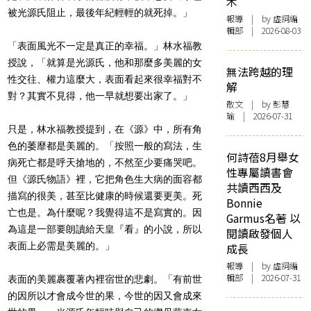
木
被光源氏阻止，最後年紀輕輕的就死掉。」
報導
| by 虛詞編
輯部 | 2026-08-03
「表面風光不一定是真正的幸福。」林水福教
授說，「就算是光源氏，他和那麼多美麗的女
無法跨越的理
性交往、權力這麼大，表面看起來很幸福對不
解
對？其實不見得，他一早就想要出家了。」
散文
| by 彭慧
瑜 | 2026-07-31
只是，林水福教授提到，在《源》中，所有角
色的萎靡都是美麗的。「按照一般的寫法，生
何詩蓓8月舉女
病死亡都是呼天搶地的，不然至少要痛哭吧。
性專屬讀書會
但《源氏物語》裡，它把角色生大病的面容都
共讀西西及
描寫的很美，甚至比健康的時候還要更美。死
Bonnie
亡也是。為什麼呢？我覺得這不是寫實的。因
Garmus名著 以
為這是一部要朗讀給天皇『看』的小說，所以
閱讀啟發個人
表面上必需是美麗的。」
成長
報導
| by 虛詞編
輯部 | 2026-07-31
表面的美麗裹覆著內裡宿世的悲劇。「有前世
的因所以才會成今世的果，今世的因又會成來