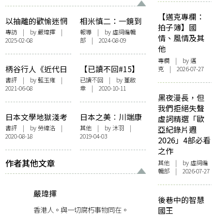
【邁克專欄：
以抽離的歡愉迷惘
相米慎二：一鏡到
拍子簿】國
透過慾望尋找自我
底的青春殘酷物語
專訪
| by
嚴瑋擇
|
報導
| by 虛詞編輯
情、風情及其
2025-02-08
部 | 2024-08-09
——專訪《艾曼紐
夏日國際電影節設
他
2024》導演Audrey
「燦若青春放浪
專欄
| by
邁
Diwan
時」回顧展
柄谷行人《近代日
【已讀不回#15】
克
| 2026-07-27
本文學的起源》：
董啟章：女性的自
書評
| by
藍玉雍
|
已讀不回
| by 董啟
2021-06-08
章 | 2020-10-11
文學，作為一種人
我實現——紫式部
黑夜漫長，但
的「風景」
的《源氏物語》
我們拒絕失聲
日本文學地獄淺考
日本之美︰川端康
虛詞精選「歐
成的美麗與哀愁
書評
| by
勞緯洛
|
其他
| by
沐羽
|
亞紀錄片週
2020-08-18
2019-04-03
2026」4部必看
之作
作者其他文章
其他
| by 虛詞編
輯部 | 2026-07-27
嚴瑋擇
後巷中的智慧
香港人。與一切腐朽事物同在。
國王