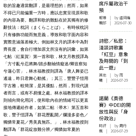
席斥屬政治干
歌的旨趣適當翻譯，是最理想的；然而，如果
預
不得已只能偏重一方時，應以忠實呈現原和歌
報導
| by 虛詞編
的內容為要。翻譯和歌的難點在於其獨有的修
輯部 | 2026-07-30
辭技法：枕詞（まくらことば）。有時候枕詞
只有修飾功能而無意義，導致和歌字面內容和
詩慾／私慾：
實際意涵落差極大。例如林文月的譯本中為對
淺談詩歌裏
齊長度，會自行增加原文所沒有的詞彙，如第
「紅豆」意象
七帖〈紅葉賀〉第一首和歌，林文月教授譯為
及時間的「到
「
方寸亂兮忍將舞/踏步翻袖情癡迷/卿豈察知
此一遊」
兮蓮心苦」，林水福教授則譯為「唐人舞姿已
其他
| by 雨
遙遠，昨日君舞心動搖」；其三，豐豐子愷用
曦 | 2026-07-29
字古雅，較簡潔，是其優點，然而，對現代讀
者而言，或有不易懂之處。林水福教授的譯本
諾蘭《奧德
則傾向簡化用詞，使和歌內在的情緒可以更直
賽》中DEI的開
接地傳遞給作者，如第二帖〈帚木〉第五首和
放性與反「身
歌，豐子愷譯為「群花歷亂開／爛漫多姿色／
份政治」
獨憐常夏花／秀美真無匹。」，林水福教授則
時評
| by
周丹
翻譯為「群花綻放難分辨／獨憐如常夏的
楓
| 2026-07-29