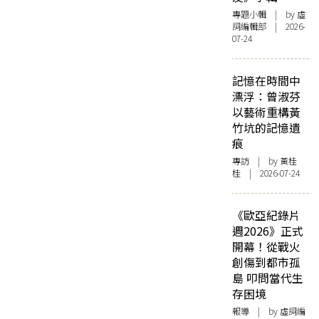
專題小輯
| by 虛
詞編輯部 | 2026-
07-24
記憶在時間中
漂浮：曾淑芬
以藝術重構黃
竹坑的記憶遺
痕
專訪
| by 黃桂
桂 | 2026-07-24
《歐亞紀錄片
週2026》正式
開幕！從戰火
創傷到都市孤
島 叩問當代生
存困境
報導
| by 虛詞編