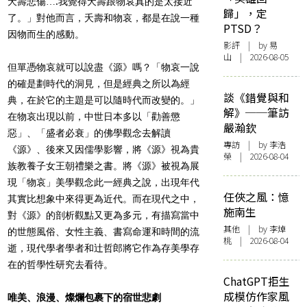
夭壽悲傷
….
我覺得夭壽跟物哀真的是太接近
歸」，定
了。」對他而言，夭壽和物哀，都是在說一種
PTSD？
因物而生的感動。
影評
| by 易
山 | 2026-08-05
但單憑物哀就可以說盡《源》嗎？「物哀一說
的確是劃時代的洞見，但是經典之所以為經
談《錯覺與和
典，在於它的主題是可以隨時代而改變的。」
解》──筆訪
在物哀出現以前，中世日本多以「勸善懲
嚴瀚欽
惡」、「盛者必衰」的佛學觀念去解讀
專訪
| by 李浩
《源》、後來又因儒學影響，將《源》視為貴
榮 | 2026-08-04
族教養子女王朝禮樂之書。將《源》被視為展
現「物哀」美學觀念此一經典之說，出現年代
任俠之風：憶
其實比想象中來得更為近代。而在現代之中，
施南生
對《源》的剖析觀點又更為多元，有描寫當中
其他
| by 李焯
的世態風俗、女性主義、書寫命運和時間的流
桃 | 2026-08-04
逝，現代學者學者和辻哲郎將它作為存美學存
在的哲學性研究去看待。
ChatGPT拒生
成模仿作家風
唯美、浪漫、燦爛包裹下的宿世悲劇