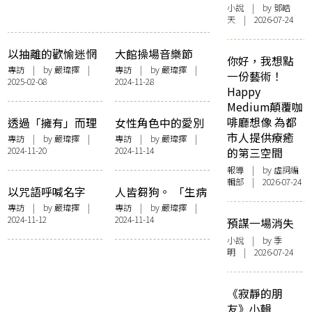
小說
| by 鄧皓
天 | 2026-07-24
以抽離的歡愉迷惘
大館操場音樂節
你好，我想點
透過慾望尋找自我
《坐看月起時──
專訪
| by
嚴瑋擇
|
專訪
| by
嚴瑋擇
|
一份藝術！
2025-02-08
2024-11-28
——專訪《艾曼紐
夜曲》 跨越界限與
Happy
2024》導演Audrey
時空，追尋夜中的
Medium顛覆咖
Diwan
存在。 ——專訪鋼
啡廳想像 為都
透過「擁有」而理
女性角色中的愛別
琴家沈靖韜
市人提供療癒
解自己的「存有」
離、怨憎會、求不
專訪
| by
嚴瑋擇
|
專訪
| by
嚴瑋擇
|
2024-11-20
2024-11-14
的第三空間
從內外之間感受存
得。 若死亡必然到
在的純粹 ——專訪
來，我們該如何好
報導
| by 虛詞編
輯部 | 2026-07-24
deTour 2024 設計
好道別？ ——專訪
以咒語呼喊名字
人皆芻狗。 「生病
節策展人陳濬人、
《破 · 地獄》演員
「在這個一無所有
的人還在生病，痛
專訪
| by
嚴瑋擇
|
專訪
| by
嚴瑋擇
|
《內外之間》創作
衛詩雅、梁雍婷、
2024-11-12
2024-11-14
的地方，能不能生
苦的人還在痛苦。
預謀一場消失
單位張駿翔、趙曉
周家怡
出一點什麼東西
那拍來幹什麼
小說
| by 季
旭
來。」 ——專訪導
呢？」 ——專訪導
明 | 2026-07-24
演張家駿《所有憂
演《白衣蒼狗》 導
傷的年輕人》
演曾威量
《寂靜的朋
友》小輯