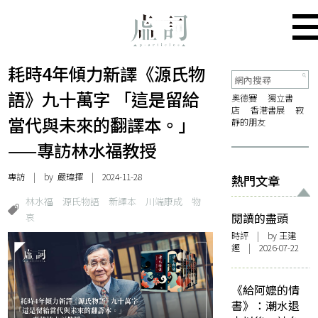
耗時4年傾力新譯《源氏物
語》九十萬字 「這是留給
奧德賽
獨立書
店
香港書展
寂
當代與未來的翻譯本。」
靜的朋友
——專訪林水福教授
專訪
| by
嚴瑋擇
| 2024-11-28
熱門文章
林水福
源氏物語
新譯本
川端康成
物
哀
閱讀的盡頭
時評
| by 王建
鏗 | 2026-07-22
《給阿嬤的情
書》：潮水退