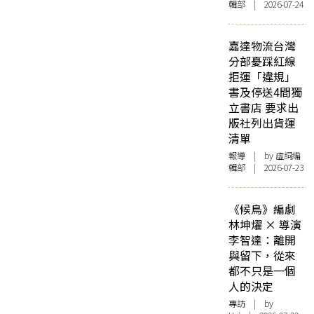
輯部 | 2026-07-24
嘉達物流台灣
分部憂踩紅線
拒運「違規」
書及停送4間獨
立書店 要求出
版社列出貨運
清單
報導
| by 虛詞編
輯部 | 2026-07-23
《候鳥》編劇
林坤燿 × 導演
李智達：離開
與留下，從來
都不只是一個
人的決定
專訪
| by