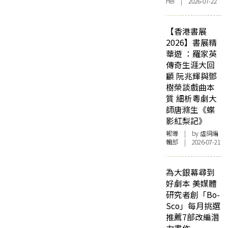
Hei | 2026-07-22
【香港書展
2026】書展精
華遊 ：羅家英
傳奇生涯大回
顧 阮兆輝與鄧
樹榮談戲曲本
質 細析粵劇大
師唐滌生《蝶
影紅梨記》
報導
| by 虛詞編
輯部 | 2026-07-21
為大銀幕尋到
好劇本 美媒體
研究者創「Bo-
Sco」每月挑選
推薦7部改編潛