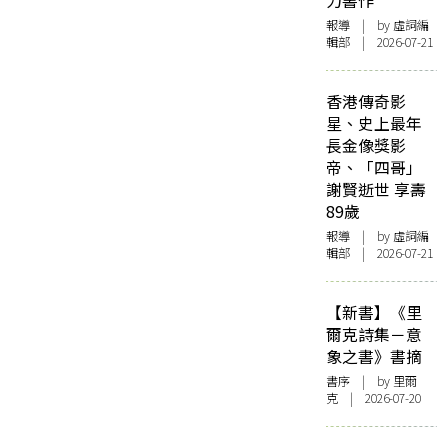
力書作
報導
| by 虛詞編
輯部 | 2026-07-21
香港傳奇影
星、史上最年
長金像獎影
帝、「四哥」
謝賢逝世 享壽
89歲
報導
| by 虛詞編
輯部 | 2026-07-21
【新書】《里
爾克詩集－意
象之書》書摘
書序
| by 里爾
克 | 2026-07-20