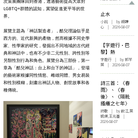
次策展團隊回到香港，透過藝術提高大眾對
LGBTQ+群體的認知，冀望促進更平等的世
止水
界。
小說
| by 胡韡
心 | 2026-08-07
展覽主題為「神話製造者」，酷兒理論似乎是
西方的、近代新興的產物，然而根據不同史學
【字遊行·巴
家、性學家的研究，發掘出不同地域的古代經
黎】熱
典和神話中，也有不少非二元性別、跨性別等
字遊行
| by 郭芊
另類性別行為和角色。展覽分為三部份，第一
葉 | 2026-08-07
章為「酷兒神話：台上和台下的神話」，登場
的藝術家根據同性情慾、雌雄同體、男女易裝
詩三首：〈春
和性別模糊，刻畫出神話人物、創世故事和各
雨〉、〈春
種傳統。
後〉、〈隔靴
搔癢之七年〉
詩歌
| by 飲江,莫
凱傑,王兆基 |
2026-08-07