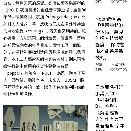
輯部 | 2026-07-29
自在，無拘無束的感覺。香港藝術家楊嘉輝的
《pp》以夜店傳出的重低音貫穿全場，重塑90
年代中環傳奇同志夜店 Propaganda（pp）門
Nolan斥AI為
外引人入性的一幕，反映出同志在場外等待進
「透明的特洛
伊木馬」樂見
入舞池獵艷（crusing），既興奮又期待的。唯
年輕人持懷疑
有夜店，方能讓同志們鑽進另一個世界，暫時
態度 「保持警
忘卻異性戀者的奇異目光，盡情地做一個酷
惕才能善用新
兒，在酒精和藥物創造的另類場域追尋忘我境
技術」
界。本地二人藝術家組合真善美村，則以同性
報導
| by 虛詞編
戀性行為中使用的娛樂性藥物波普爾
輯部 | 2026-07-28
（popper）的俗名 「RUSH」為題﹐融合了聖
人、異教徒、動漫角色、未來人、BDSM，將
日本著名推理
不同亞文化共冶一爐，賦予了色情權利快感的
小說大師、
能動性和可見性。
「神探伽利
略」系列、
《解憂雜貨
店》作者東野
圭吾逝世 享年