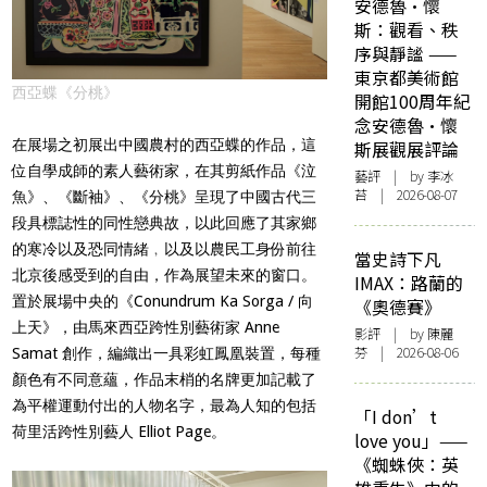
安德魯·懷
斯：觀看、秩
序與靜謐 ——
東京都美術館
西亞蝶《分桃》
開館100周年紀
念安德魯·懷
在展場之初展出中國農村的西亞蝶的作品，這
斯展觀展評論
位自學成師的素人藝術家，在其剪紙作品《泣
藝評
| by 李冰
苔 | 2026-08-07
魚》、《斷袖》、《分桃》呈現了中國古代三
段具標誌性的同性戀典故，以此回應了其家鄉
的寒冷以及恐同情緒﹐以及以農民工身份前往
當史詩下凡
北京後感受到的自由，作為展望未來的窗口。
IMAX：路蘭的
置於展場中央的《Conundrum Ka Sorga / 向
《奧德賽》
上天》，由馬來西亞跨性別藝術家 Anne
影評
| by 陳麗
芬 | 2026-08-06
Samat 創作，編織出一具彩虹鳳凰裝置，每種
顏色有不同意蘊，作品末梢的名牌更加記載了
為平權運動付出的人物名字，最為人知的包括
「I don’t
荷里活跨性別藝人 Elliot Page。
love you」——
《蜘蛛俠：英