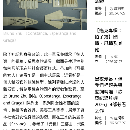
68歲
報導
| by 虛詞編
輯部 | 2026-07-27
【邁克專欄：
Bruno Zhu 《Constança, Esperança and
拍子簿】國
Graça》
情、風情及其
他
除了神話和身份政治，此一單元亦繼承「後人
專欄
| by
邁
類」的視角，反思身體邊界，繼而是生理性別
克
| 2026-07-27
如何形塑現在的社會經濟模式。范加的《可視
的女人》遠看乍是一個中式屏風，近看卻是一
黑夜漫長，但
個人體器官的矩陣模型，陳列著難以辨認的人
我們拒絕失聲
體器官，解剖兩性身體固有的變數和驚異。至
虛詞精選「歐
於 Bruno Zhu 則在《Constança, Esperança
亞紀錄片週
and Graça》陳列出一系列與女性有關的設
2026」4部必看
之作
備，包括煮食器具、美容工具等等，展示了資
本社會對女性身體的形塑。而在王水的裝置作
其他
| by 虛詞編
輯部 | 2026-07-27
品《Scr∴pe》，參考了《異種》三部曲，想像