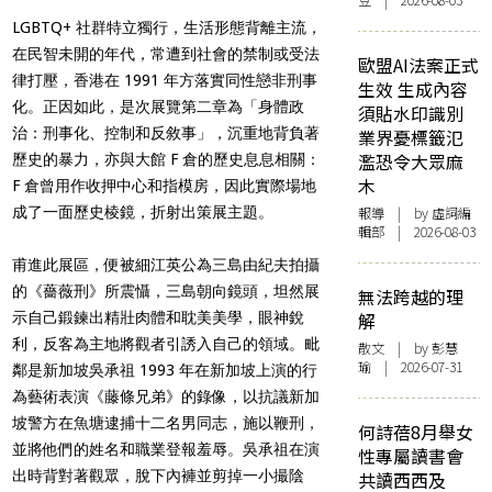
豆 | 2026-08-03
LGBTQ+ 社群特立獨行，生活形態背離主流，
在民智未開的年代，常遭到社會的禁制或受法
歐盟AI法案正式
律打壓，香港在 1991 年方落實同性戀非刑事
生效 生成內容
化。正因如此，是次展覽第二章為「身體政
須貼水印識別
治：刑事化、控制和反敘事」，沉重地背負著
業界憂標籤氾
濫恐令大眾麻
歷史的暴力，亦與大館 F 倉的歷史息息相關：
木
F 倉曾用作收押中心和指模房，因此實際場地
成了一面歷史棱鏡，折射出策展主題。
報導
| by 虛詞編
輯部 | 2026-08-03
甫進此展區，便被細江英公為三島由紀夫拍攝
的《薔薇刑》所震懾，三島朝向鏡頭，坦然展
無法跨越的理
示自己鍛鍊出精壯肉體和耽美美學，眼神銳
解
利，反客為主地將觀者引誘入自己的領域。毗
散文
| by 彭慧
瑜 | 2026-07-31
鄰是新加坡吳承祖 1993 年在新加坡上演的行
為藝術表演《藤條兄弟》的錄像，以抗議新加
坡警方在魚塘逮捕十二名男同志，施以鞭刑，
何詩蓓8月舉女
並將他們的姓名和職業登報羞辱。吳承祖在演
性專屬讀書會
出時背對著觀眾，脫下內褲並剪掉一小撮陰
共讀西西及