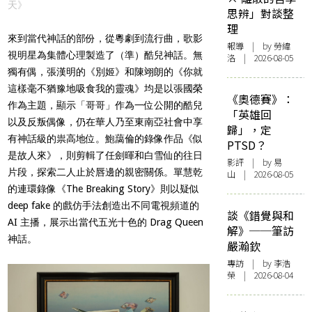
天》
思辨」對談整
理
來到當代神話的部份，從粵劇到流行曲，歌影
報導
| by 勞緯
視明星為集體心理製造了（準）酷兒神話。無
洛 | 2026-08-05
獨有偶，張漢明的《別姬》和陳翊朗的《你就
這樣毫不猶豫地吸食我的靈魂》均是以張國榮
《奧德賽》：
作為主題，顯示「哥哥」作為一位公開的酷兒
「英雄回
以及反叛偶像，仍在華人乃至東南亞社會中享
歸」，定
有神話級的祟高地位。鮑藹倫的錄像作品《似
PTSD？
是故人來》，則剪輯了任劍暉和白雪仙的往日
影評
| by 易
片段，探索二人止於唇邊的親密關係。單慧乾
山 | 2026-08-05
的連環錄像《The Breaking Story》則以疑似
deep fake 的戲仿手法創造出不同電視頻道的
談《錯覺與和
AI 主播，展示出當代五光十色的 Drag Queen
解》──筆訪
神話。
嚴瀚欽
專訪
| by 李浩
榮 | 2026-08-04