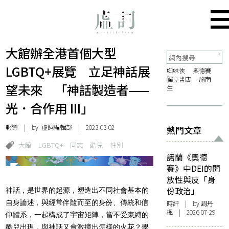
大館辦全港首個大型
LGBTQ+展覽 立足神話展
蜘蛛俠
奧德賽
獨立書店
施南
望未來 「神話製造者——
生
光．合作用 III」
報導
| by 虛詞編輯部 | 2023-03-02
熱門文章
大館
LGBTQ+
同志
酷兒
性別
諾蘭《奧德
賽》中DEI的開
放性與反「身
份政治」
神話，是世界的起源，塑造出不同社會基本的
自身論述﹐與經常伴隨而至的身份、傳統和信
時評
| by
周丹
楓
| 2026-07-29
仰體系，一起構成了宇宙矩陣，當不受束縛的
酷兒出現，與神話又會激撞出怎樣的火花？學