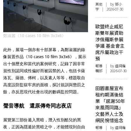
其他
| by 鄧小
宇 | 2026-07-30
歐盟終止威尼
斯雙年展資助
鄭淑麗《10 cases 10 film 3x3x6》
涉俄羅斯參展
爭議 基金會主
此外，展場一側亦有十部屏幕，為鄭淑麗的錄
席斥屬政治干
像裝置作品《10 cases 10 film 3x3x6》，展示
預
出十個歷史和當代的案例研究，記錄了因非常
報導
| by 虛詞編
輯部 | 2026-07-30
規性別認同或性偏好而被囚禁的人，包括卡薩
洛瓦、薩德、傅柯，以及素人等等，標題取自
高度設防監獄牢房的面積，探討規訓與懲罰之
田園書屋宣布
餘，亦反思現代社會出現的數碼監控問題。
租約期滿後結
業 「感謝50年
聲音導航 還原傳奇同志夜店
來風雨同路」
文藝界人士及
網民惋惜追念
展覽第三部份遁入黑暗，潛入性別酷兒的黑
夜，正因為隱遁於黑暗之中，才能體現到自由
報導
| by 虛詞編