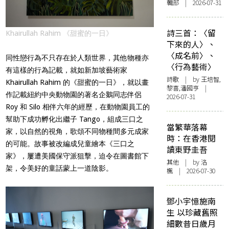
輯部 | 2026-07-31
詩三首：〈留
Khairullah Rahim 《甜蜜的一日》
下來的人〉、
〈成名前〉、
同性戀行為不只存在於人類世界，其他物種亦
〈行為藝術〉
有這樣的行為記載，就如新加坡藝術家
詩歌
| by 王培智,
Khairullah Rahim 的《甜蜜的一日》，就以畫
黎喜,潘國亨 |
作記載紐約中央動物園的著名企鵝同志伴侶
2026-07-31
Roy 和 Silo 相伴六年的經歷，在動物園員工的
幫助下成功孵化出繼子 Tango，組成三口之
當繁華落幕
家，以自然的視角，歌頌不同物種間多元成家
時：在香港閱
的可能。故事被改編成兒童繪本《三口之
讀東野圭吾
家》，屢遭美國保守派狙擊，迫令在圖書館下
其他
| by
洛
架，令美好的童話蒙上一道陰影。
楓
| 2026-07-30
鄧小宇憶施南
生 以珍藏舊照
細數昔日歲月