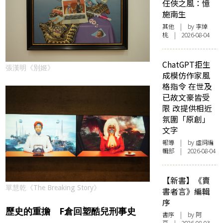
任俠之風：憶
施南生
其他
| by 李焯
桃 | 2026-08-04
ChatGPT拒生
張漢明《別姬》
成模仿作家風
格指令 在世及
已故文豪皆受
限 改提供相近
氛圍「原創」
文字
報導
| by 虛詞編
輯部 | 2026-08-04
【新書】《賣
單慧乾《The Breaking Story》
書者言》編輯
序
歷史的重擔 F倉回塑酷兒刑事史
書序
| by 阿