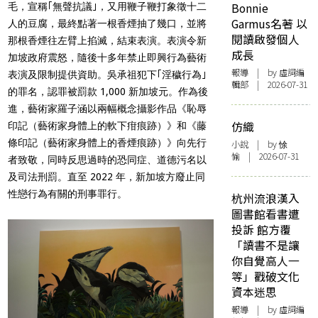
Bonnie
毛，宣稱｢無聲抗議｣，又用鞭子鞭打象徵十二
Garmus名著 以
人的豆腐，最終點著一根香煙抽了幾口，並將
閱讀啟發個人
那根香煙往左臂上掐滅，結束表演。表演令新
成長
加坡政府震怒，隨後十多年禁止即興行為藝術
報導
| by 虛詞編
表演及限制提供資助。吳承祖犯下｢淫穢行為｣
輯部 | 2026-07-31
的罪名，認罪被罰款 1,000 新加坡元。作為後
進，藝術家羅子涵以兩幅概念攝影作品《恥辱
仿織
印記（藝術家身體上的軟下疳痕跡）》和《藤
條印記（藝術家身體上的香煙痕跡）》向先行
小說
| by 悇
愉 | 2026-07-31
者致敬，同時反思過時的恐同症、道德污名以
及司法刑罰。直至 2022 年，新加坡方廢止同
性戀行為有關的刑事罪行。
杭州流浪漢入
圖書館看書遭
投訴 館方覆
「讀書不是讓
你自覺高人一
等」戳破文化
資本迷思
報導
| by 虛詞編