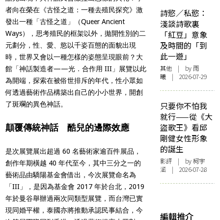
者向在榮在《古怪之道：一種去殖民探究》激
詩慾／私慾：
發出一種「古怪之道」（Queer Ancient
淺談詩歌裏
「紅豆」意象
Ways），思考殖民的框架以外，拋開性別的二
及時間的「到
元劃分，性、愛、慾以千姿百態的面貌出現
此一遊」
時，世界又會以一種怎樣的姿態呈現眼前？大
其他
| by 雨
館「神話製造者——光．合作用 III」展覽以此
曦 | 2026-07-29
為開端，探索在被俗世排斥的年代，性小眾如
何透過藝術作品構築出自己的小小世界，開創
了斑斕的異色神話。
只要你不怕我
就行——從《大
盜歌王》看邱
顛覆傳統神話 酷兒的邊際效應
剛健女性形象
的誕生
是次展覽展出超過 60 名藝術家逾百件展品，
影評
| by 柯宇
創作年期橫越 40 年代至今，其中三分之一的
涵 | 2026-07-28
藝術品由驕陽基金會借出，今次展覽命名為
「III」，是因為基金會 2017 年於台北，2019
年於曼谷舉辦過兩次同類型展覽，而台灣已實
現同婚平權，泰國亦將推動承認民事結合，今
編輯推介