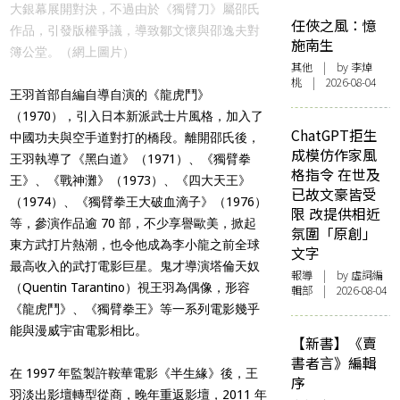
大銀幕展開對決，不過由於《獨臂刀》屬邵氏
任俠之風：憶
作品，引發版權爭議，導致鄒文懷與邵逸夫對
施南生
簿公堂。（網上圖片）
其他
| by 李焯
桃 | 2026-08-04
王羽首部自編自導自演的《龍虎鬥》
（1970），引入日本新派武士片風格，加入了
ChatGPT拒生
中國功夫與空手道對打的橋段。離開邵氏後，
成模仿作家風
王羽執導了《黑白道》（1971）、《獨臂拳
格指令 在世及
王》、《戰神灘》（1973）、《四大天王》
已故文豪皆受
（1974）、《獨臂拳王大破血滴子》（1976）
限 改提供相近
等，參演作品逾 70 部，不少享譽歐美，掀起
氛圍「原創」
東方武打片熱潮，也令他成為李小龍之前全球
文字
最高收入的武打電影巨星。鬼才導演塔倫天奴
報導
| by 虛詞編
（Quentin Tarantino）視王羽為偶像，形容
輯部 | 2026-08-04
《龍虎鬥》、《獨臂拳王》等一系列電影幾乎
能與漫威宇宙電影相比。
【新書】《賣
書者言》編輯
在 1997 年監製許鞍華電影《半生緣》後，王
序
羽淡出影壇轉型從商，晚年重返影壇，2011 年