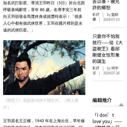
去以後，被允
知名武打影星、導演王羽昨日（5日）於台北因
許的鄉愁
呼吸衰竭辭世，享年 80 歲。名導李安三年前
影評
| by 盤柳
向王羽頒發金馬獎終身成就獎時表示︰「很多
儂 | 2026-07-23
人心中都有個武俠世界，王羽在國片裡則是永
遠的武俠巨星。」
只要你不怕我
就行——從《大
盜歌王》看邱
剛健女性形象
的誕生
影評
| by 柯宇
涵 | 2026-07-28
編輯推介
《獨臂刀》為新派武俠片開先河。（網上圖
片）
「I don’t
love you」——
王羽原名王正權，1943 年在上海出生，早年修