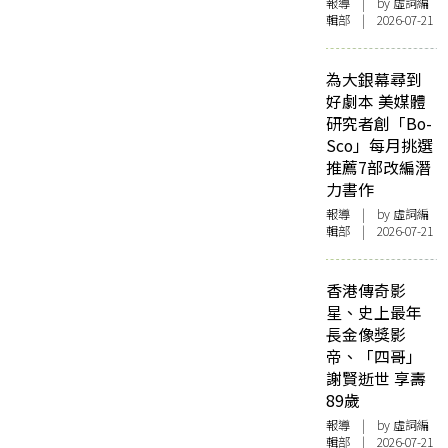
報導
| by 虛詞編
輯部 | 2026-07-21
為大銀幕尋到
好劇本 美媒體
研究者創「Bo-
Sco」每月挑選
推薦7部改編潛
力書作
報導
| by 虛詞編
輯部 | 2026-07-21
香港傳奇影
星、史上最年
長金像獎影
帝、「四哥」
謝賢逝世 享壽
89歲
報導
| by 虛詞編
輯部 | 2026-07-21