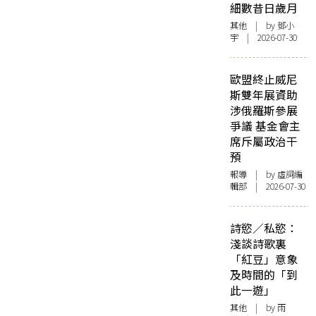
細數昔日歲月
其他
| by 鄧小
宇 | 2026-07-30
歐盟終止威尼
斯雙年展資助
涉俄羅斯參展
爭議 基金會主
席斥屬政治干
預
報導
| by 虛詞編
輯部 | 2026-07-30
詩慾／私慾：
淺談詩歌裏
「紅豆」意象
及時間的「到
此一遊」
其他
| by 雨