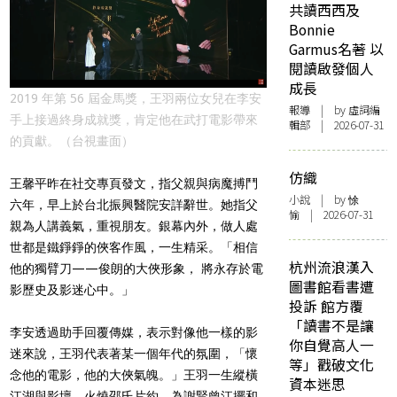
共讀西西及
Bonnie
Garmus名著 以
閱讀啟發個人
成長
2019 年第 56 屆金馬獎，王羽兩位女兒在李安
報導
| by 虛詞編
手上接過終身成就獎，肯定他在武打電影帶來
輯部 | 2026-07-31
的貢獻。（台視畫面）
仿織
王馨平昨在社交專頁發文，指父親與病魔搏鬥
小說
| by 悇
六年，早上於台北振興醫院安詳辭世。她指父
愉 | 2026-07-31
親為人講義氣，重視朋友。銀幕內外，做人處
世都是鐵錚錚的俠客作風，一生精采。「相信
杭州流浪漢入
他的獨臂刀——俊朗的大俠形象， 將永存於電
圖書館看書遭
影歷史及影迷心中。」
投訴 館方覆
「讀書不是讓
李安透過助手回覆傳媒，表示對像他一樣的影
你自覺高人一
迷來說，王羽代表著某一個年代的氛圍，「懷
等」戳破文化
念他的電影，他的大俠氣魄。」王羽一生縱橫
資本迷思
江湖與影壇，火燒邵氏片約、為謝賢曾江擺和