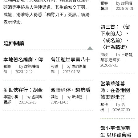
報導
| by 虛詞編
頭酒等事跡為人津津樂道。其生前知交丁羽、
輯部 | 2026-07-31
成龍、湯唯等人得悉「獨臂刀王」死訊，紛紛
表示悼念。
詩三首：〈留
下來的人〉、
〈成名前〉、
延伸閱讀
〈行為藝術〉
詩歌
| by 王培智,
本地著名編劇、傳
曾江逝世享壽八十
黎喜,潘國亨 |
2026-07-31
媒人林超榮逝世
七 柏克萊建築系
報導
| by 虛詞編輯
報導
| by 虛詞編輯
部 | 2023-12-12
部 | 2022-04-28
畢業 演盡小人物
大梟雄
當繁華落幕
亂世俠客行：胡金
激情稍停，趨勢隱
時：在香港閱
銓專題小輯
現：管窺金馬五六
讀東野圭吾
專題小輯
| by 虛詞編
其他
| by 陳煒智 |
輯部 | 2019-12-13
2019-12-03
其他
| by
洛
楓
| 2026-07-30
鄧小宇憶施南
生 以珍藏舊照