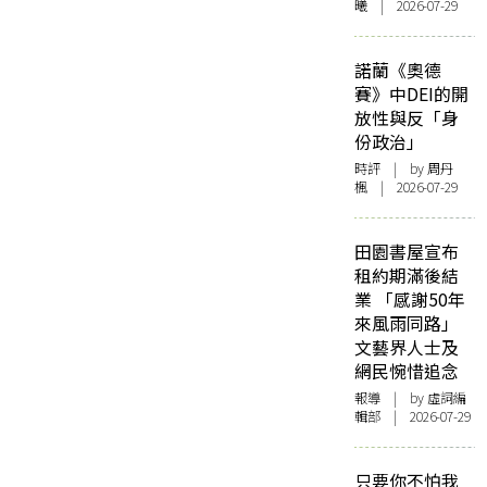
曦 | 2026-07-29
諾蘭《奧德
賽》中DEI的開
放性與反「身
份政治」
時評
| by
周丹
楓
| 2026-07-29
田園書屋宣布
租約期滿後結
業 「感謝50年
來風雨同路」
文藝界人士及
網民惋惜追念
報導
| by 虛詞編
輯部 | 2026-07-29
只要你不怕我