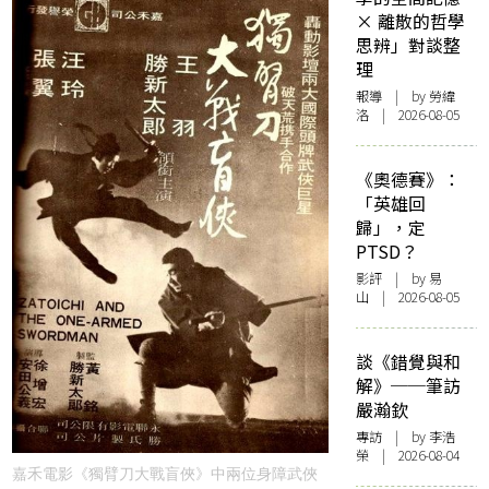
× 離散的哲學
思辨」對談整
理
報導
| by 勞緯
洛 | 2026-08-05
《奧德賽》：
「英雄回
歸」，定
PTSD？
影評
| by 易
山 | 2026-08-05
談《錯覺與和
解》──筆訪
嚴瀚欽
專訪
| by 李浩
榮 | 2026-08-04
嘉禾電影《獨臂刀大戰盲俠》中兩位身障武俠