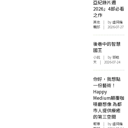
亞紀錄片週
2026」4部必看
之作
其他
| by 虛詞編
輯部 | 2026-07-27
後巷中的智慧
國王
小說
| by 鄧皓
天 | 2026-07-24
你好，我想點
一份藝術！
Happy
Medium顛覆咖
啡廳想像 為都
市人提供療癒
的第三空間
報導
| by 虛詞編