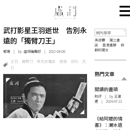
武打影星王羽逝世 告別永
遠的「獨臂刀王」
奧德賽
獨立書
店
香港書展
寂
靜的朋友
報導
| by 虛詞編輯部 | 2022-04-06
王羽
獨臂刀
新武俠電影
張徹
邵氏
武
打
熱門文章
閱讀的盡頭
時評
| by 王建
鏗 | 2026-07-22
《給阿嬤的情
書》：潮水退