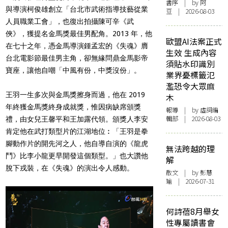
書序
| by 阿
與導演柯俊雄創立「台北市武術指導技藝從業
豆 | 2026-08-03
人員職業工會」，也復出拍攝陳可辛《武
俠》，獲提名金馬獎最佳男配角。2013 年，他
歐盟AI法案正式
在七十之年，憑金馬導演鍾孟宏的《失魂》膺
生效 生成內容
台北電影節最佳男主角，卻無緣問鼎金馬影帝
須貼水印識別
寶座，讓他自嘲「中風有份，中獎沒份」。
業界憂標籤氾
濫恐令大眾麻
王羽一生多次與金馬獎擦身而過，他在 2019
木
年終獲金馬獎終身成就獎，惟因病缺席頒獎
報導
| by 虛詞編
輯部 | 2026-08-03
禮，由女兒王馨平和王加露代領。頒獎人李安
肯定他在武打類型片的江湖地位︰「王羽是拳
腳動作片的開先河之人，他自導自演的《龍虎
無法跨越的理
鬥》比李小龍更早開發這個類型。」也大讚他
解
脫下戎裝，在《失魂》的演出令人感動。
散文
| by 彭慧
瑜 | 2026-07-31
何詩蓓8月舉女
性專屬讀書會