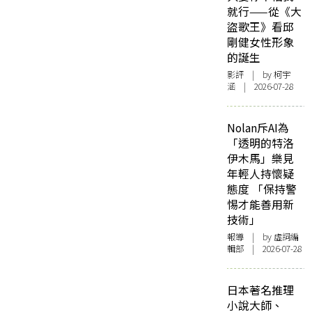
就行——從《大
盜歌王》看邱
剛健女性形象
的誕生
影評
| by 柯宇
涵 | 2026-07-28
Nolan斥AI為
「透明的特洛
伊木馬」樂見
年輕人持懷疑
態度 「保持警
惕才能善用新
技術」
報導
| by 虛詞編
輯部 | 2026-07-28
日本著名推理
小說大師、