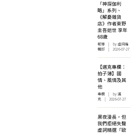
「神探伽利
略」系列、
《解憂雜貨
店》作者東野
圭吾逝世 享年
68歲
報導
| by 虛詞編
輯部 | 2026-07-27
【邁克專欄：
拍子簿】國
情、風情及其
他
專欄
| by
邁
克
| 2026-07-27
黑夜漫長，但
我們拒絕失聲
虛詞精選「歐