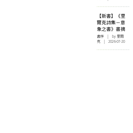
【新書】《里
爾克詩集－意
象之書》書摘
書序
| by 里爾
克 | 2026-07-20