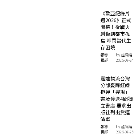
《歐亞紀錄片
週2026》正式
開幕！從戰火
創傷到都市孤
島 叩問當代生
存困境
報導
| by 虛詞編
輯部 | 2026-07-24
嘉達物流台灣
分部憂踩紅線
拒運「違規」
書及停送4間獨
立書店 要求出
版社列出貨運
清單
報導
| by 虛詞編
輯部 | 2026-07-23