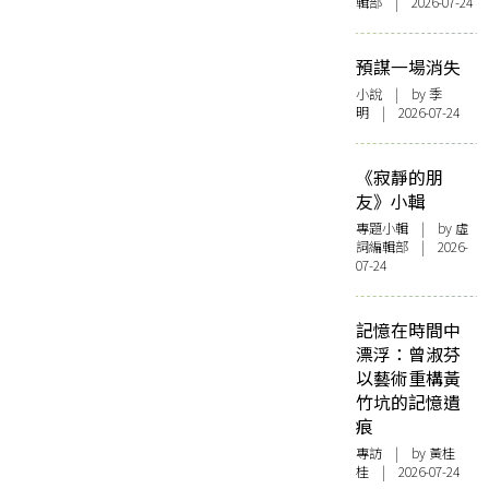
輯部 | 2026-07-24
預謀一場消失
小說
| by 季
明 | 2026-07-24
《寂靜的朋
友》小輯
專題小輯
| by 虛
詞編輯部 | 2026-
07-24
記憶在時間中
漂浮：曾淑芬
以藝術重構黃
竹坑的記憶遺
痕
專訪
| by 黃桂
桂 | 2026-07-24