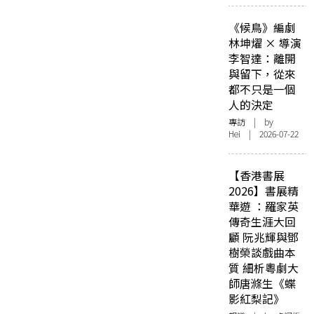
《候鳥》編劇
林坤燿 × 導演
李智達：離開
與留下，從來
都不只是一個
人的決定
專訪
| by
Hei | 2026-07-22
【香港書展
2026】書展精
華遊 ：羅家英
傳奇生涯大回
顧 阮兆輝與鄧
樹榮談戲曲本
質 細析粵劇大
師唐滌生《蝶
影紅梨記》