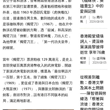
《蜘蛛俠：英
習空手道和游泳，曾奪兩屆香港游泳冠軍，卻
雄重生》中的
在第三年因打架遭禁賽。憑著魁梧體格和俊朗
愛與記憶
外表，他在 1963 年憑邵氏電影《虎俠殲仇》
影評
| by
周丹
出道，接連擔任男主角。數到他的成名作，則
楓
| 2026-08-06
是張徹執導的《獨臂刀》（1967）。他在片中
飾演右臂被砍斷的方剛，憑「嶽滅」和高深的
香港殿堂級填
獨臂刀法「俠斬」擊退長臂神魔，刀出人亡，
詞人、資深綠
為他帶來「獨臂刀王」、「第一代功夫皇帝」
葉演員黎彼得
的稱號。
逝世 享年76歲
報導
| by 虛詞編
當年《獨臂刀》票房勁收 129 萬港元，是史上
輯部 | 2026-08-05
首部突破百萬票房港幣收入的武俠電影，開啟
了新派武俠電影的浪潮，獲選為「最佳華語片
從視差到離
一百部」第十五名。除了續集《獨臂刀王》
散：香港文學
（1969），更促成了香港與日本合拍《獨臂刀
及其本土問題
大戰盲俠》（1971），與勝新太郎飾演的「盲
——陳智德與勞
劍客」座頭市對決，設有港日不同版本的結
緯洛「根著與
局，滿足兩地影迷。
流徙：香港文
學的空間記憶