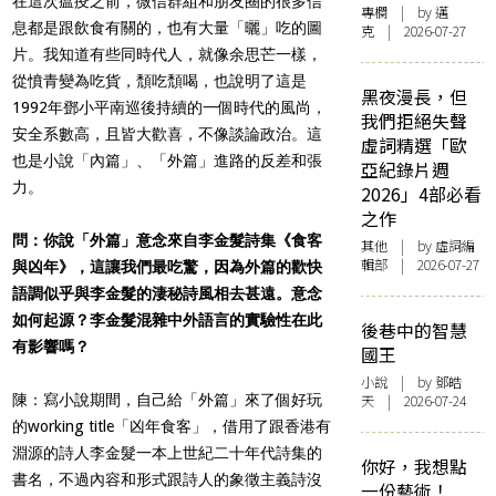
在這次瘟疫之前，微信群組和朋友圈的很多信
專欄
| by
邁
息都是跟飲食有關的，也有大量「曬」吃的圖
克
| 2026-07-27
片。我知道有些同時代人，就像余思芒一樣，
從憤青變為吃貨，頹吃頹喝，也說明了這是
黑夜漫長，但
1992年鄧小平南巡後持續的一個時代的風尚，
我們拒絕失聲
安全系數高，且皆大歡喜，不像談論政治。這
虛詞精選「歐
也是小說「內篇」、「外篇」進路的反差和張
亞紀錄片週
力。
2026」4部必看
之作
問：你說「外篇」意念來自李金髮詩集《食客
其他
| by 虛詞編
輯部 | 2026-07-27
與凶年》，這讓我們最吃驚，因為外篇的歡快
語調似乎與李金髮的淒秘詩風相去甚遠。意念
如何起源？李金髮混雜中外語言的實驗性在此
後巷中的智慧
有影響嗎？
國王
小說
| by 鄧皓
陳：寫小說期間，自己給「外篇」來了個好玩
天 | 2026-07-24
的working title「凶年食客」，借用了跟香港有
淵源的詩人李金髮一本上世紀二十年代詩集的
你好，我想點
書名，不過內容和形式跟詩人的象徵主義詩沒
一份藝術！