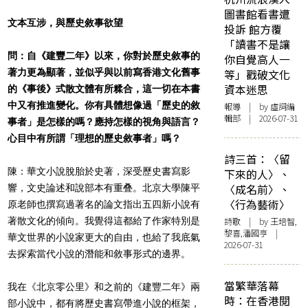
圖書館看書遭
文本互涉，與歷史敘事欲望
投訴 館方覆
「讀書不是讓
問：自《建豐二年》以來，你對於歷史敘事的
你自覺高人一
著力更為顯著，並似乎與以前寫香港文化舊事
等」戳破文化
資本迷思
的《事後》式散文體有所糅合，這一切在本書
中又有推進變化。你有具體想像過「歷史的敘
報導
| by 虛詞編
輯部 | 2026-07-31
事者」是怎樣的嗎？應持怎樣的視角與語言？
心目中有所謂「理想的歷史敘事者」嗎？
詩三首：〈留
陳：華文小說脫胎於史著，深受歷史書寫影
下來的人〉、
〈成名前〉、
響，文史論述和說部本有重叠。北京大學陳平
〈行為藝術〉
原老師也撰寫過著名的論文指出五四新小說有
著散文化的傾向。我覺得這都給了作家特別是
詩歌
| by 王培智,
黎喜,潘國亨 |
華文世界的小說家更大的自由，也給了我底氣
2026-07-31
去探索當代小說的潛能和敘事形式的邊界。
當繁華落幕
我在《北京零公里》和之前的《建豐二年》兩
時：在香港閱
部小說中，都有將歷史書寫帶進小說的框架，