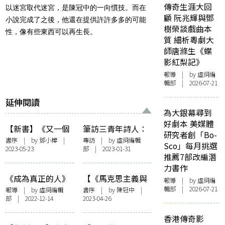
傳奇生涯大回
以迷宮取代迷宮，是陳冠中的一向慣技。而在
顧 阮兆輝與鄧
小說完成了之後，他還在提供許許多多的可能
樹榮談戲曲本
性，像有些東西可以再生長。
質 細析粵劇大
師唐滌生《蝶
影紅梨記》
報導
| by 虛詞編
輯部 | 2026-07-21
延伸閱讀
為大銀幕尋到
好劇本 美媒體
【新書】《又一個
筆訪三青年詩人：
研究者創「Bo-
時代》編者序：懷
李顥謙、枯毫、嚴
書序
| by
鄧小樺
|
專訪
| by 虛詞編輯
Sco」每月挑選
2023-05-23
部 | 2023-01-31
揣無數時代的陳冠
瀚欽——書寫時
推薦7部改編潛
中
代，直面自己
力書作
《成為真正的人》
【《馬克思主義與
報導
| by 虛詞編
獲頒「紅樓夢獎」
文學批評》自序】
輯部 | 2026-07-21
報導
| by 虛詞編輯
書序
| by 陳冠中 |
部 | 2022-12-14
2023-04-26
首獎 甘耀明親身
四十年後重讀馬克
出席典禮：「訴說
思主義
香港傳奇影
生命成長的故事，