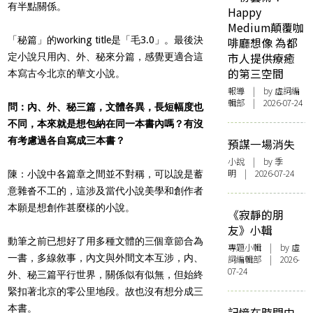
有半點關係。
Happy
Medium顛覆咖
「秘篇」的working title是「毛3.0」。最後決
啡廳想像 為都
市人提供療癒
定小說只用內、外、秘來分篇，感覺更適合這
的第三空間
本寫古今北京的華文小說。
報導
| by 虛詞編
輯部 | 2026-07-24
問：內、外、秘三篇，文體各異，長短幅度也
不同，本來就是想包納在同一本書內嗎？有沒
有考慮過各自寫成三本書？
預謀一場消失
小說
| by 季
明 | 2026-07-24
陳：小說中各篇章之間並不對稱，可以說是蓄
意雜沓不工的，這涉及當代小說美學和創作者
本願是想創作甚麼樣的小說。
《寂靜的朋
友》小輯
動筆之前已想好了用多種文體的三個章節合為
專題小輯
| by 虛
一書，多線敘事，內文與外間文本互涉，内、
詞編輯部 | 2026-
07-24
外、秘三篇平行世界，關係似有似無，但始終
緊扣著北京的零公里地段。故也沒有想分成三
本書。
記憶在時間中