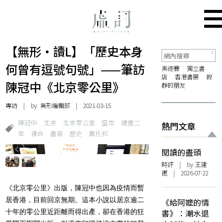
【無形・讀L】「歷史本身
何曾有逗號句號」——筆訪
奧德賽
獨立書
店
香港書展
寂
陳冠中《北京零公里》
靜的朋友
專訪
| by 無形編輯部 | 2021-03-15
陳冠中
北京
北京零公里
盛世
建豐二
熱門文章
年
裸命
書寫
歷史
異托邦
閱讀的盡頭
時評
| by 王建
鏗 | 2026-07-22
《北京零公里》出版，陳冠中也因為疫情而暫
居香港，目前回京無期。這本小說以居京逾二
《給阿嬤的情
十年的零公里近距離而得出產，卻在香港的狂
書》：潮水退