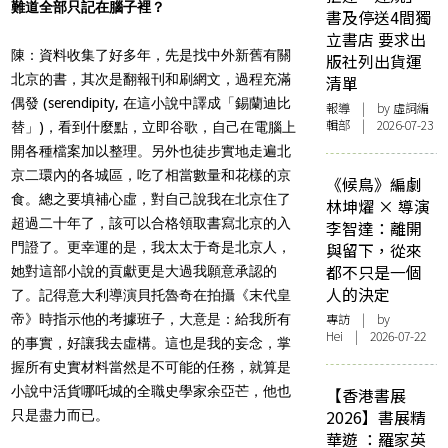
難道全部只記在腦子裡？
書及停送4間獨
立書店 要求出
陳：資料收集了好多年，先是找中外新舊有關
版社列出貨運
北京的書，其次是翻報刊和刷網文，過程充滿
清單
偶發 (serendipity, 在這小說中譯成「錫蘭迪比
報導
| by 虛詞編
輯部 | 2026-07-23
替」)，看到什麼點，立即谷歌，自己在電腦上
開各種檔案加以整理。另外也徒步實地走遍北
京二環內的各城區，吃了相當數量和花樣的京
《候鳥》編劇
食。總之要填補心虛，對自己說我在北京住了
林坤燿 × 導演
超過二十年了，該可以合格領取書寫北京的入
李智達：離開
門證了。更幸運的是，我太太于奇是北京人，
與留下，從來
都不只是一個
她對這部小說的貢獻更是大過我願意承認的
人的決定
了。記得意大利導演貝托魯奇在拍攝《末代皇
專訪
| by
帝》時指示他的考據班子，大意是：給我所有
Hei | 2026-07-22
的事實，好讓我去虛構。這也是我的妄念，掌
握所有史實材料當然是不可能的任務，就算是
小說中活貨哪吒城的全職史學家余亞芒，他也
【香港書展
2026】書展精
只是盡力而已。
華遊 ：羅家英