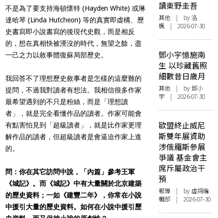
讀東野圭吾
不是為了要支持海頓懷特 (Hayden White) 或琳
其他
| by
洛
達哈琴 (Linda Hutcheon) 等的真實即虛構、歷
楓
| 2026-07-30
史書寫即小說書寫的後現代史觀，而是相反
的，想在真相快被湮沒的時代，無望之餘，盡
鄧小宇憶施南
一己之力以敘事體復蘇局部歷史。
生 以珍藏舊照
細數昔日歲月
我回答不了理想歷史敘事者是怎樣的這麼難的
其他
| by 鄧小
提問，不過我對讀者有想法。我相信很多作家
宇 | 2026-07-30
最希望遇到的不只是粉絲，而是「理想讀
者」，就是完全看懂作品的讀者。作家可能會
歐盟終止威尼
有點害怕見到「超級讀者」，就是比作家更理
斯雙年展資助
解作品的讀者，但超級讀者是會逼迫作家上進
涉俄羅斯參展
的。
爭議 基金會主
席斥屬政治干
問：你在其它訪問中說，「內篇」參考王軍
預
《城記》。而《城記》中有大量關於北京建築
報導
| by 虛詞編
的歷史資料；一如《建豐二年》，你常在小說
輯部 | 2026-07-30
中援引大量的歷史資料。如何在小說中援引歷