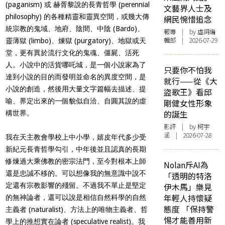
(paganism) 或 赫胥黎說的長青哲學 (perennial
文藝界人士及
philosophy) 的各種精靈和靈異空間，或幾大傳
網民惋惜追念
統宗教的鬼域、地府、陰間、中陰 (Bardo)、
報導
| by 虛詞編
輯部 | 2026-07-29
靈薄獄 (limbo)、煉獄 (purgatory)、地獄或天
堂，更有異於流行文化的鬼魂、僵屍、活死
人。小說中的活貨哪吒城，是一個小說家為了
只要你不怕我
達到小說的目的而發明並命名的異度空間，是
就行——從《大
小說的創造，然後用大量文字篇幅去描述、提
盜歌王》看邱
喻、界定出來的一個貌似自洽、自圓其說的虛
剛健女性形象
的誕生
構世界。
影評
| by 柯宇
涵 | 2026-07-28
我在天主教會學校上中小學，嬉皮年代多少受
新紀元長青哲學勾引，中年後並且認真的長期
修煉過大乘佛教的密宗法門，至今對根本上師
Nolan斥AI為
還是忠誠不移的。可以想像我的無意識中說不
「透明的特洛
定還有宗教影響的殘留。不過我不單止是堅定
伊木馬」樂見
年輕人持懷疑
的無神論者，還可以說是相信自然科學的自然
態度 「保持警
主義者 (naturalist)、方法上的唯物主義者、哲
惕才能善用新
學上的推想實在論者 (speculative realist)。我