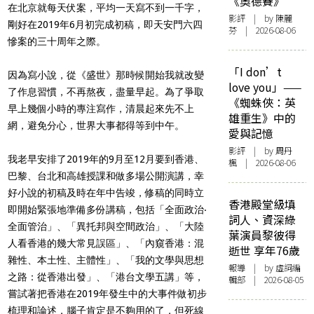
《奧德賽》
在北京就每天伏案，平均一天寫不到一千字，
影評
| by 陳麗
剛好在2019年6月初完成初稿，即天安門六四
芬 | 2026-08-06
慘案的三十周年之際。
「I don’t
因為寫小說，從《盛世》那時候開始我就改變
love you」——
了作息習慣，不再熬夜，盡量早起。為了爭取
《蜘蛛俠：英
早上幾個小時的專注寫作，清晨起來先不上
雄重生》中的
網，避免分心，世界大事都得等到中午。
愛與記憶
影評
| by
周丹
我老早安排了2019年的9月至12月要到香港、
楓
| 2026-08-06
巴黎、台北和高雄授課和做多場公開演講，幸
好小說的初稿及時在年中告竣，修稿的同時立
香港殿堂級填
即開始緊張地準備多份講稿，包括「全面政治‧
詞人、資深綠
全面管治」、「異托邦與空間政治」、「大陸
葉演員黎彼得
人看香港的幾大常見誤區」、「內窺香港：混
逝世 享年76歲
雜性、本土性、主體性」、「我的文學與思想
報導
| by 虛詞編
之路：從香港出發」、「港台文學五講」等，
輯部 | 2026-08-05
嘗試著把香港在2019年發生中的大事件做初步
梳理和論述，腦子肯定是不夠用的了，但死線