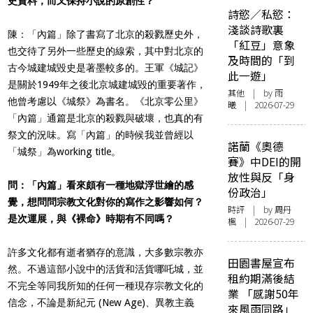
史資料，而又保持小說的原創性？
詩慾／私慾：
淺談詩歌裏
陳：「內篇」除了書寫了北京的殺戮歷史外，
「紅豆」意象
也交待了另外一些歷史的線索，其中對北京的
及時間的「到
古今城建城毀史是著墨較多的。王軍《城記》
此一遊」
是關於1949年之後北京城建城毀的重要著作，
其他
| by 雨
他曾考慮以《城祭》為書名。《北京零公里》
曦 | 2026-07-29
「內篇」通篇是北京的殺戮與破壞，也真的有
祭文的況味。寫「內篇」的時候我並曾經以
諾蘭《奧德
「城祭」為working title。
賽》中DEI的開
放性與反「身
問：「內篇」看來頗有一種地獄浮世繪的感
份政治」
覺，想問問宗教文化對你的寫作之影響如何？
時評
| by
周丹
是次運展，與《裸命》時期有不同嗎？
楓
| 2026-07-29
許多文化都有逝者猶存的意識，大多數宗教亦
田園書屋宣布
然。不過這部小說中的活貨和活貨哪吒城，並
租約期滿後結
不完全等同我所知的任何一種現存宗教文化的
業 「感謝50年
信念，不論是新紀元 (New Age)、異教主義
來風雨同路」