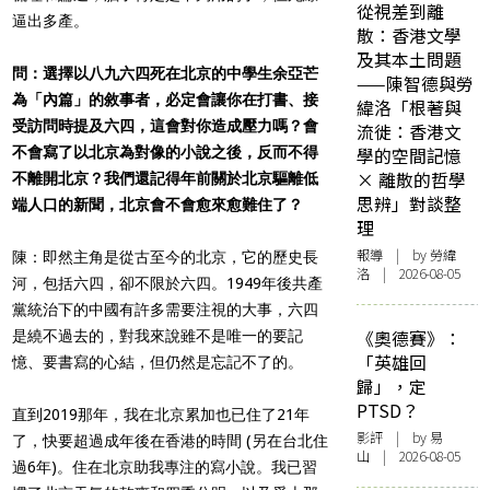
從視差到離
逼出多產。
散：香港文學
及其本土問題
問：選擇以八九六四死在北京的中學生余亞芒
——陳智德與勞
為「內篇」的敘事者，必定會讓你在打書、接
緯洛「根著與
受訪問時提及六四，這會對你造成壓力嗎？會
流徙：香港文
不會寫了以北京為對像的小說之後，反而不得
學的空間記憶
× 離散的哲學
不離開北京？我們還記得年前關於北京驅離低
思辨」對談整
端人口的新聞，北京會不會愈來愈難住了？
理
報導
| by 勞緯
陳：即然主角是從古至今的北京，它的歷史長
洛 | 2026-08-05
河，包括六四，卻不限於六四。1949年後共產
黨統治下的中國有許多需要注視的大事，六四
《奧德賽》：
是繞不過去的，對我來說雖不是唯一的要記
「英雄回
憶、要書寫的心結，但仍然是忘記不了的。
歸」，定
PTSD？
直到2019那年，我在北京累加也已住了21年
影評
| by 易
了，快要超過成年後在香港的時間 (另在台北住
山 | 2026-08-05
過6年)。住在北京助我專注的寫小說。我已習