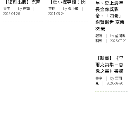
【復刻出版】崑南
【鄧小樺專欄：閃
星、史上最年
獻給美麗的香港」
《天堂舞哉足下》
爍其辭】抽刀斷水
書序
| by 崑南 |
專欄
| by
鄧小樺
|
長金像獎影
2023-04-26
2021-09-24
新版序：崑崙懸圃
水更流，已讀不回
帝、「四哥」
其尻安在
book channel
謝賢逝世 享壽
89歲
報導
| by 虛詞編
輯部 | 2026-07-21
【新書】《里
爾克詩集－意
象之書》書摘
書序
| by 里爾
克 | 2026-07-20