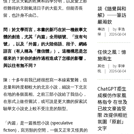
慣了北京天氣的乾爽和四季分明，以及愛上那
談《錯覺與和
些難得的天朗氣清日子的大藍天。但能否長
解》──筆訪
留，也許身不由己。
嚴瀚欽
專訪
| by 李浩
問：於文學而言，本書的新巧在於一種敘事文
榮 | 2026-08-04
體的創造，尤其「內篇」全用頓號、「沒有句
號」，以及「外篇」的大陸俗語、段子、網絡
任俠之風：憶
語言（有人稱為「微信體」）。這種構思是怎
施南生
樣來的？於你的創作過程造成了怎樣的影響，
與以往有無不同？
其他
| by 李焯
桃 | 2026-08-04
陳：十多年前我已經很想寫一本線索繁雜，信
息量和跨度都較大的北京小說，細說一下北京
ChatGPT拒生
在地的各個面相。之前三部小說給了我信心，
成模仿作家風
格指令 在世及
在形式上做些嘗試，或可說是更大膽的探索試
已故文豪皆受
驗華文小說史上較不受注意的類型。
限 改提供相近
氛圍「原創」
「內篇」是一篇推想小說 (speculative
文字
fiction)，寫另類的空間，一個又正常又怪異的