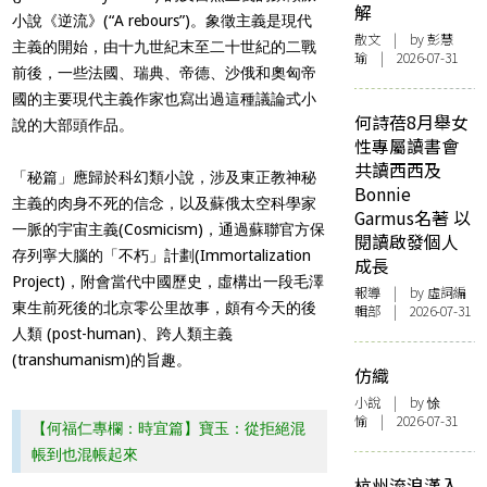
解
小說《逆流》(“A rebours”)。象徵主義是現代
散文
| by 彭慧
主義的開始，由十九世紀末至二十世紀的二戰
瑜 | 2026-07-31
前後，一些法國、瑞典、帝德、沙俄和奧匈帝
國的主要現代主義作家也寫出過這種議論式小
何詩蓓8月舉女
說的大部頭作品。
性專屬讀書會
共讀西西及
「秘篇」應歸於科幻類小說，涉及東正教神秘
Bonnie
主義的肉身不死的信念，以及蘇俄太空科學家
Garmus名著 以
一脈的宇宙主義(Cosmicism)，通過蘇聯官方保
閱讀啟發個人
存列寧大腦的「不朽」計劃(Immortalization
成長
Project)，附會當代中國歷史，虛構出一段毛澤
報導
| by 虛詞編
東生前死後的北京零公里故事，頗有今天的後
輯部 | 2026-07-31
人類 (post-human)、跨人類主義
(transhumanism)的旨趣。
仿織
小說
| by 悇
愉 | 2026-07-31
【何福仁專欄：時宜篇】寶玉：從拒絕混
帳到也混帳起來
杭州流浪漢入