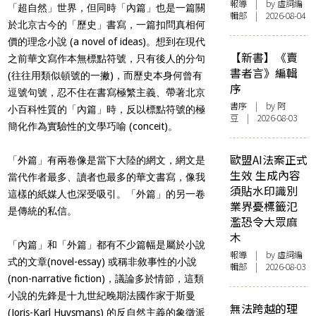
報導
| by 虛詞編
「超自然」世界，但同時「內篇」也是一篇關
輯部 | 2026-08-04
於北京古今的「歷史」書寫，一篇扣問真相何
價的理念小說 (a novel of ideas)。想到在現代
【新書】《賣
之前華文寫作本無標點符號，只有後人的分句
書者言》編輯
(往往用類似頓號的一撇)，而歷史本身何曾有
序
逗號句號，忍不住在書寫極繁主義、帶著北京
書序
| by 阿
小百科性質的「內篇」時，反以標點符號的極
豆 | 2026-08-03
簡化作為實驗性的文學巧喻 (conceit)。
歐盟AI法案正式
「外篇」有兩卷像是當下大陸的網文，網文是
生效 生成內容
當代作者最多、讀者也最多的華文書寫，像我
須貼水印識別
這樣的紙媒人也深受吸引。「外篇」的另一卷
業界憂標籤氾
是傳統的私信。
濫恐令大眾麻
木
「內篇」和「外篇」都有不少篇幅是屬於小說
報導
| by 虛詞編
式的文章(novel-essay) 或稱非敘事性的小說
輯部 | 2026-08-03
(non-narrative fiction)，議論多於情節，這類
小說的先鋒是十九世紀晚期法國作家于斯曼
無法跨越的理
(Joris-Karl Huysmans) 的反自然主義的象徵派