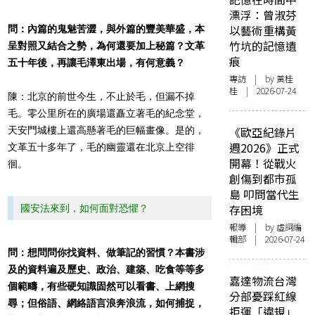
漂浮：曾淑芬
以藝術重構黃
問：內篇的鬼魅苦澀，與外篇的豐美華盛，本
竹坑的記憶遺
呈對照又結合之勢，為何還要加上秘篇？文革
痕
五十年後，再讓毛澤東出場，有何意義？
專訪
| by 黃桂
桂 | 2026-07-24
陳：北京的前世今生，不止於毛，但漏不掉
毛。零公里所在的廣場還矗立著毛的紀念堂，
天安門城樓上還高懸著毛的巨幅畫像。是的，
《歐亞紀錄片
週2026》正式
文革五十多年了，毛的幽靈還在北京上空徘
開幕！從戰火
徊。
創傷到都市孤
島 叩問當代生
存困境
國安法來到，如何面對恐懼？
報導
| by 虛詞編
輯部 | 2026-07-24
問：想問問你找資料、做筆記的習慣？本書涉
及的資料遍及歷史、政治、建築、吃食等等多
嘉達物流台灣
個範疇，有些硬知識固然可以看書、上網搜
分部憂踩紅線
尋；但俗語、網絡語言浪奔浪流，如何捕捉，
拒運「違規」