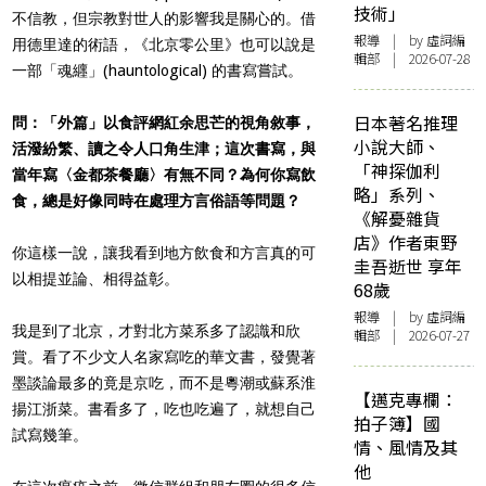
技術」
不信教，但宗教對世人的影響我是關心的。借
報導
| by 虛詞編
用德里達的術語，《北京零公里》也可以說是
輯部 | 2026-07-28
一部「魂纒」(hauntological) 的書寫嘗試。
日本著名推理
問：「外篇」以食評網紅余思芒的視角敘事，
小說大師、
活潑紛繁、讀之令人口角生津；這次書寫，與
「神探伽利
當年寫〈金都茶餐廳〉有無不同？為何你寫飲
略」系列、
食，總是好像同時在處理方言俗語等問題？
《解憂雜貨
店》作者東野
你這樣一說，讓我看到地方飲食和方言真的可
圭吾逝世 享年
以相提並論、相得益彰。
68歲
報導
| by 虛詞編
我是到了北京，才對北方菜系多了認識和欣
輯部 | 2026-07-27
賞。看了不少文人名家寫吃的華文書，發覺著
墨談論最多的竟是京吃，而不是粵潮或蘇系淮
【邁克專欄：
揚江浙菜。書看多了，吃也吃遍了，就想自己
拍子簿】國
試寫幾筆。
情、風情及其
他