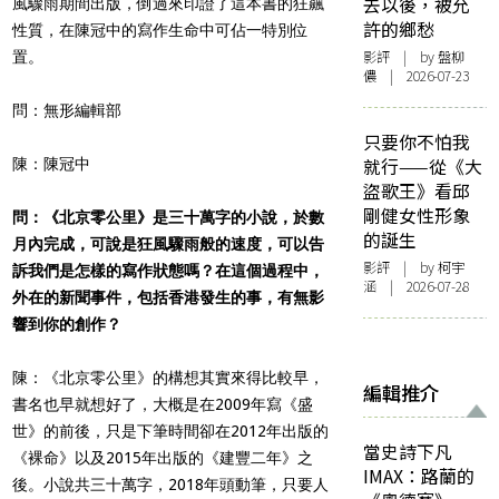
去以後，被允
風驟雨期間出版，倒過來印證了這本書的狂飆
許的鄉愁
性質，在陳冠中的寫作生命中可佔一特別位
影評
| by 盤柳
置。
儂 | 2026-07-23
問：無形編輯部
只要你不怕我
就行——從《大
陳：陳冠中
盜歌王》看邱
剛健女性形象
問：《北京零公里》是三十萬字的小說，於數
的誕生
月內完成，可說是狂風驟雨般的速度，可以告
影評
| by 柯宇
訴我們是怎樣的寫作狀態嗎？在這個過程中，
涵 | 2026-07-28
外在的新聞事件，包括香港發生的事，有無影
響到你的創作？
陳：《北京零公里》的構想其實來得比較早，
編輯推介
書名也早就想好了，大概是在2009年寫《盛
世》的前後，只是下筆時間卻在2012年出版的
當史詩下凡
《裸命》以及2015年出版的《建豐二年》之
IMAX：路蘭的
後。小說共三十萬字，2018年頭動筆，只要人