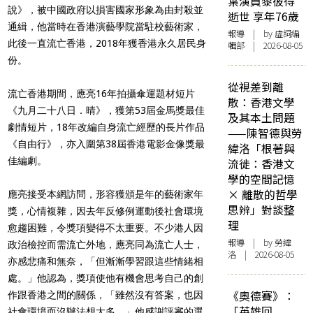
葉演員黎彼得
說》，被中國政府以損害國家形象為由封殺並
逝世 享年76歲
通緝，他當時在香港演藝學院當駐校藝術家，
報導
| by 虛詞編
此後一直流亡香港，2018年獲香港永久居民身
輯部 | 2026-08-05
份。
從視差到離
流亡香港期間，應亮16年拍攝傘運題材短片
散：香港文學
《九月二十八日．晴》，獲第53屆金馬獎最佳
及其本土問題
劇情短片，18年改編自身流亡經歷的長片作品
——陳智德與勞
《自由行》，亦入圍第38屆香港電影金像獎最
緯洛「根著與
佳編劇。
流徙：香港文
學的空間記憶
× 離散的哲學
應亮接受本網訪問，形容獲頒是年的藝術家年
思辨」對談整
獎，心情複雜，因去年反修例運動後社會環境
理
愈趨困難，令獎項變得不太重要。不少港人因
報導
| by 勞緯
政治檢控而需流亡外地，應亮同為流亡人士，
洛 | 2026-08-05
亦感悲痛和無奈，「但漸漸學習跟這些情緒相
處。」他認為，獎項使他有機會思考自己的創
《奧德賽》：
作跟香港之間的關係，「雖然沒有答案，也因
「英雄回
社會環境而沒辦法想太多。」他感謝評審的選