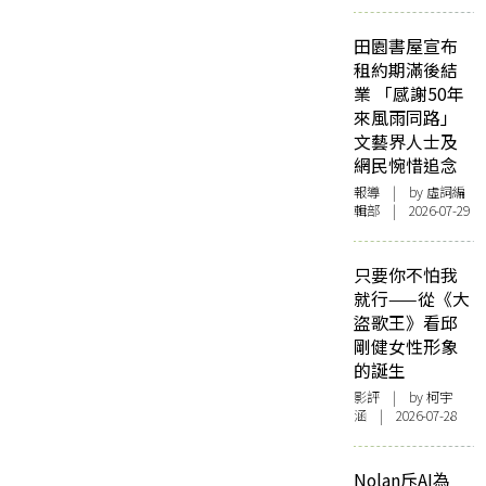
田園書屋宣布
租約期滿後結
業 「感謝50年
來風雨同路」
文藝界人士及
網民惋惜追念
報導
| by 虛詞編
輯部 | 2026-07-29
只要你不怕我
就行——從《大
盜歌王》看邱
剛健女性形象
的誕生
影評
| by 柯宇
涵 | 2026-07-28
Nolan斥AI為