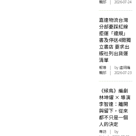
輯部 | 2026-07-24
嘉達物流台灣
分部憂踩紅線
拒運「違規」
書及停送4間獨
立書店 要求出
版社列出貨運
清單
報導
| by 虛詞編
輯部 | 2026-07-23
《候鳥》編劇
林坤燿 × 導演
李智達：離開
與留下，從來
都不只是一個
人的決定
專訪
| by