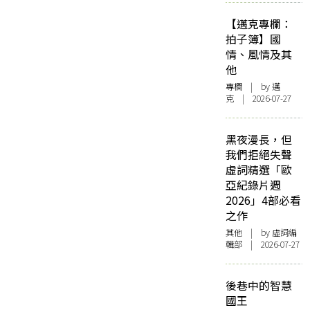
【邁克專欄：
拍子簿】國
情、風情及其
他
專欄
| by
邁
克
| 2026-07-27
黑夜漫長，但
我們拒絕失聲
虛詞精選「歐
亞紀錄片週
2026」4部必看
之作
其他
| by 虛詞編
輯部 | 2026-07-27
後巷中的智慧
國王