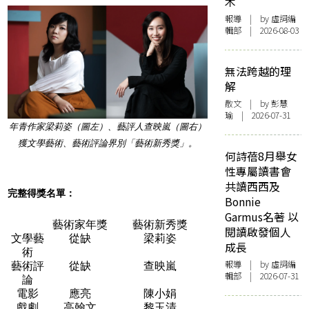
木
報導
| by 虛詞編
輯部 | 2026-08-03
無法跨越的理
解
散文
| by 彭慧
瑜 | 2026-07-31
年青作家梁莉姿（圖左）、
藝評人查映嵐（圖右）
獲文學藝術、
藝術評論
界別「藝術新秀獎」。
何詩蓓8月舉女
性專屬讀書會
共讀西西及
完整得獎名單：
Bonnie
Garmus名著 以
藝術家年獎
藝術新秀獎
閱讀啟發個人
文學藝
從缺
梁莉姿
成長
術
報導
| by 虛詞編
藝術評
從缺
查映嵐
輯部 | 2026-07-31
論
電影
應亮
陳小娟
戲劇
高翰文
黎玉清