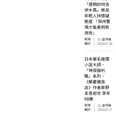
「透明的特洛
伊木馬」樂見
年輕人持懷疑
態度 「保持警
惕才能善用新
技術」
報導
| by 虛詞編
輯部 | 2026-07-28
日本著名推理
小說大師、
「神探伽利
略」系列、
《解憂雜貨
店》作者東野
圭吾逝世 享年
68歲
報導
| by 虛詞編
輯部 | 2026-07-27