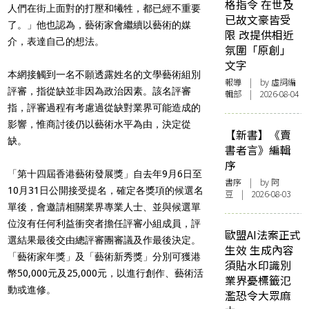
格指令 在世及
人們在街上面對的打壓和犧牲，都已經不重要
已故文豪皆受
了。」他也認為，藝術家會繼續以藝術的媒
限 改提供相近
介，表達自己的想法。
氛圍「原創」
文字
本網接觸到一名不願透露姓名的文學藝術組別
報導
| by 虛詞編
評審，指從缺並非因為政治因素。該名評審
輯部 | 2026-08-04
指，評審過程有考慮過從缺對業界可能造成的
影響，惟商討後仍以藝術水平為由，決定從
【新書】《賣
缺。
書者言》編輯
序
「
第十四屆香港藝術發展獎
」
自去年9月6日至
書序
| by 阿
10月31日公開接受提名，確定各獎項的候選名
豆 | 2026-08-03
單後，會邀請相關業界專業人士、並與候選單
位沒有任何利益衝突者擔任評審小組成員，評
歐盟AI法案正式
選結果最後交由總評審團審議及作最後決定。
生效 生成內容
「
藝術家年獎
」及「
藝術新秀獎
」分別可獲港
須貼水印識別
幣50,000元及25,000元，以進行創作、藝術活
業界憂標籤氾
動或進修。
濫恐令大眾麻