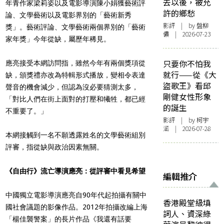
去以後，被允
年青作家梁莉姿以及電影導演陳小娟獲藝術評
許的鄉愁
論、文學藝術以及電影界別的「藝術新秀
影評
| by 盤柳
獎」。藝術評論、文學藝術兩個界別的「藝術
儂 | 2026-07-23
家年獎」今年從缺，屬歷年稀見。
只要你不怕我
應亮接受本網訪問指，雖然今年有兩個獎項從
就行——從《大
缺，頒獎禮亦改為特輯形式播放，變相令表達
盜歌王》看邱
聲音的機會減少，但認為沒必要猜測太多，
剛健女性形象
「對比人們在街上面對的打壓和犧牲，都已經
的誕生
不重要了。」
影評
| by 柯宇
涵 | 2026-07-28
本網接觸到一名不願透露姓名的文學藝術組別
評審，指從缺與政治因素無關。
《自由行》流亡導演應亮：從評審中看見希望
編輯推介
中國獨立電影導演應亮自90年代起拍攝有關中
香港殿堂級填
國社會議題的影像作品。2012年拍攝改編上海
詞人、資深綠
「楊佳襲警案」的長片作品《我還有話要