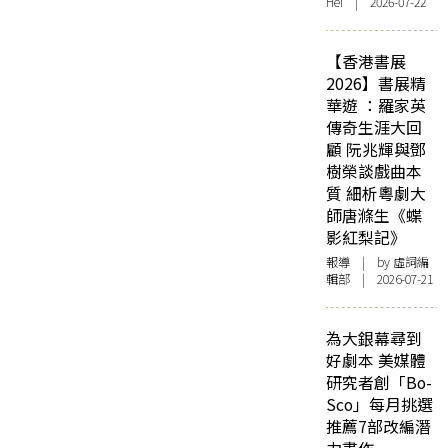
Hei | 2026-07-22
【香港書展
2026】書展精
華遊 ：羅家英
傳奇生涯大回
顧 阮兆輝與鄧
樹榮談戲曲本
質 細析粵劇大
師唐滌生《蝶
影紅梨記》
報導
| by 虛詞編
輯部 | 2026-07-21
為大銀幕尋到
好劇本 美媒體
研究者創「Bo-
Sco」每月挑選
推薦7部改編潛