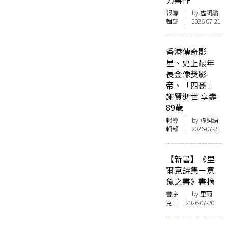
力書作
報導
| by 虛詞編
輯部 | 2026-07-21
香港傳奇影
星、史上最年
長金像獎影
帝、「四哥」
謝賢逝世 享壽
89歲
報導
| by 虛詞編
輯部 | 2026-07-21
【新書】《里
爾克詩集－意
象之書》書摘
書序
| by 里爾
克 | 2026-07-20