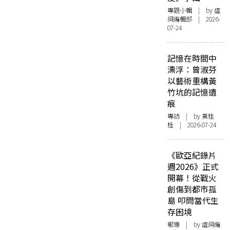
專題小輯
| by 虛
詞編輯部 | 2026-
07-24
記憶在時間中
漂浮：曾淑芬
以藝術重構黃
竹坑的記憶遺
痕
專訪
| by 黃桂
桂 | 2026-07-24
《歐亞紀錄片
週2026》正式
開幕！從戰火
創傷到都市孤
島 叩問當代生
存困境
報導
| by 虛詞編