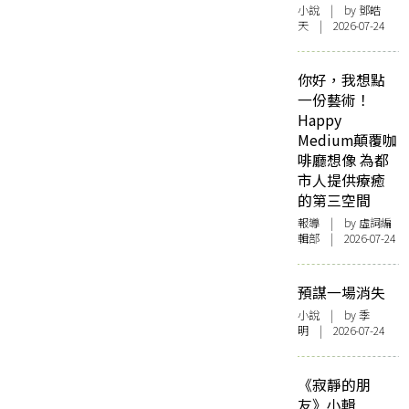
小說
| by 鄧皓
天 | 2026-07-24
你好，我想點
一份藝術！
Happy
Medium顛覆咖
啡廳想像 為都
市人提供療癒
的第三空間
報導
| by 虛詞編
輯部 | 2026-07-24
預謀一場消失
小說
| by 季
明 | 2026-07-24
《寂靜的朋
友》小輯