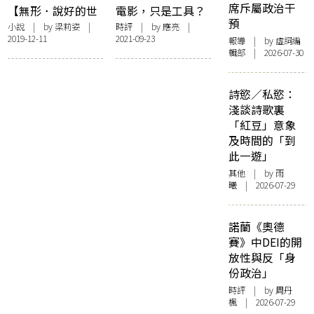
席斥屬政治干
【無形．說好的世
電影，只是工具？
預
界末日呢？】候鳥
小說
| by
梁莉姿
|
時評
| by 應亮 |
2019-12-11
2021-09-23
報導
| by 虛詞編
輯部 | 2026-07-30
詩慾／私慾：
淺談詩歌裏
「紅豆」意象
及時間的「到
此一遊」
其他
| by 雨
曦 | 2026-07-29
諾蘭《奧德
賽》中DEI的開
放性與反「身
份政治」
時評
| by
周丹
楓
| 2026-07-29