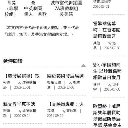
黎喜,潘國亨 |
育獎
會
城市當代舞蹈團
2026-07-31
（非學
中英劇團
7A班戲劇組
校組）
一個人一首歌
吳美筠
當繁華落幕
〈本文內容僅代表作者個人觀點，並不代表
時：在香港閱
「虛詞．無形」及香港文學館的立場。〉
讀東野圭吾
其他
| by
洛
楓
| 2026-07-30
延伸閱讀
鄧小宇憶施南
生 以珍藏舊照
【藝發局選舉】取
關於藝術發展局選
細數昔日歲月
百票夠當選！不足
舉
報導
| by 虛詞編輯
如是我聞
| by
甄拔
其他
| by 鄧小
部 | 2022-11-01
濤
| 2022-12-08
兩成投票率創七屆
宇 | 2026-07-30
新低
藝文界半死不活
【查映嵐專欄：火
歐盟終止威尼
要求全面重開表演
宅之人】透明人間
報導
| by 虛詞編輯
專欄
| by
查映嵐
|
斯雙年展資助
部 | 2020-09-14
2021-09-24
場地作公眾演出
涉俄羅斯參展
爭議 基金會主