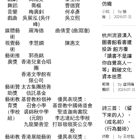
仿織
舞蹈
喬楊
曹德寶
小說
| by 悇
音樂
梅廣釗
何卓彥
愉 | 2026-07-31
戲曲
吳展泓 (吳仟
吳立熙
峰)
媒體藝
羅海德
曲倩雯 (曲淵澈)
杭州流浪漢入
術
圖書館看書遭
視覺藝
李慧嫻
陳惠文
投訴 館方覆
術
「讀書不是讓
藝術推
郭燕銘
廣獎
香港兒童合唱
你自覺高人一
團
等」戳破文化
香港文學館有
資本迷思
限公司
報導
| by 虛詞編
藝術贊
太古集團慈善
輯部 | 2026-07-31
助獎
信託基金
藝術教
基督教粉嶺神
優異表現獎：
育獎
召會小學
基督教中國佈道會
詩三首：〈留
（學校
裘錦秋中學
聖道迦南書院
下來的人〉、
組）
(元朗)
李志達紀念學校
〈成名前〉、
九龍樂善堂
打鼓嶺嶺英公立學
〈行為藝術〉
校
詩歌
| by 王培智,
藝術教
香港展能藝術
優異表現獎：