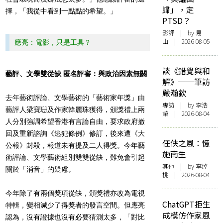
歸」，定
擇，「我從中看到一點點的希望。」
PTSD？
影評
| by 易
山 | 2026-08-05
應亮：電影，只是工具？
談《錯覺與和
藝評、文學雙從缺 匿名評審：與政治因素無關
解》──筆訪
嚴瀚欽
去年藝術評論、文學藝術的「藝術家年獎」由
專訪
| by 李浩
藝評人梁寶珊及作家韓麗珠獲得，頒獎禮上兩
榮 | 2026-08-04
人分別強調希望香港有言論自由，要求政府撤
回及重新諮詢《逃犯條例》修訂，後來遭《大
任俠之風：憶
公報》封殺，報道未有提及二人得獎。今年藝
施南生
術評論、文學藝術組別雙雙從缺，難免會引起
其他
| by 李焯
關於「消音」的疑慮。
桃 | 2026-08-04
今年除了有兩個獎項從缺，頒獎禮亦改為電視
ChatGPT拒生
特輯，變相減少了得獎者的發言空間。但應亮
成模仿作家風
認為，沒有證據也沒有必要猜測太多，「對比