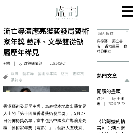
流亡導演應亮獲藝發局藝術
家年獎 藝評、文學雙從缺
奧德賽
獨立書
店
香港書展
寂
屬歷年稀見
靜的朋友
報導
| by 虛詞編輯部 | 2021-09-24
報導
藝發局
藝術家年獎
應亮
查映嵐
熱門文章
梁莉姿
閱讀的盡頭
時評
| by 王建
鏗 | 2026-07-22
香港藝術發展局主辦，為表揚本地傑出藝文界
人士的「
第十四屆香港藝術發展獎
」，5月27
《給阿嬤的情
日公佈得獎名單，當中包括中國流亡導演應亮
書》：潮水退
獲「藝術家年獎（電影）」，藝評人查映嵐、