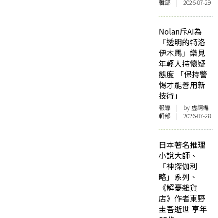
輯部 | 2026-07-29
Nolan斥AI為
「透明的特洛
伊木馬」樂見
年輕人持懷疑
態度 「保持警
惕才能善用新
技術」
報導
| by 虛詞編
輯部 | 2026-07-28
日本著名推理
小說大師、
「神探伽利
略」系列、
《解憂雜貨
店》作者東野
圭吾逝世 享年