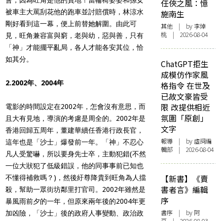
任俠之風：憶
被車主大罵刮花他的跑車並討賠償時，林涼水
施南生
剛好看到這一幕，便上前替她解圍。由此可
其他
| by 李焯
桃 | 2026-08-04
見，旺角兼容富與窮，老與幼，惡與善，只有
「神」才能擺平亂局，各人才能各安其位，恰
如其分。
ChatGPT拒生
成模仿作家風
2.2002年、2004年
格指令 在世及
已故文豪皆受
限 改提供相近
電影的時間設定在2002年，怎會沒有意思，而
氛圍「原創」
且大有見地，導演的考慮是周全的。2002年是
文字
香港回歸五周年，董建華續任香港行政長官，
報導
| by 虛詞編
這年也是「沙士」爆發前一年。「神」不忍心
輯部 | 2026-08-04
凡人受驚嚇，所以要身先士卒，主動犯錯(不然
一位大狀犯了低級錯誤，他的同事事前已知也
【新書】《賣
不懂得補救嗎？)，然後紆尊降貴到旺角為人擋
書者言》編輯
殺，幫助一眾街坊鄰里打官司。2002年雖然是
序
暴風雨前夕的一年，但原來兩年後的2004年更
書序
| by 阿
加凶險，「沙士」後的政府人事變動、政治政