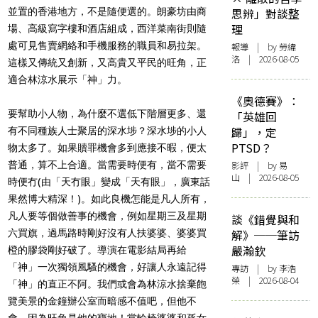
並置的香港地方，不是隨便選的。朗豪坊由商
思辨」對談整
理
場、高級寫字樓和酒店組成，西洋菜南街則隨
處可見售賣網絡和手機服務的職員和易拉架。
報導
| by 勞緯
洛 | 2026-08-05
這樣又傳統又創新，又高貴又平民的旺角，正
適合林涼水展示「神」力。
《奧德賽》：
要幫助小人物，為什麼不選低下階層更多、還
「英雄回
歸」，定
有不同種族人士聚居的深水埗？深水埗的小人
PTSD？
物太多了。如果贖罪機會多到應接不暇，便太
普通，算不上合適。當需要時便有，當不需要
影評
| by 易
山 | 2026-08-05
時便冇(由「天冇眼」變成「天有眼」，廣東話
果然博大精深！)。如此良機怎能是凡人所有，
凡人要等個做善事的機會，例如星期三及星期
談《錯覺與和
六買旗，過馬路時剛好沒有人扶婆婆、婆婆買
解》──筆訪
嚴瀚欽
橙的膠袋剛好破了。導演在電影結局再給
「神」一次獨領風騷的機會，好讓人永遠記得
專訪
| by 李浩
榮 | 2026-08-04
「神」的直正不阿。我們或會為林涼水捨棄飽
覽美景的金鐘辦公室而暗感不值吧，但他不
會，因為旺角是他的寶地！當輪椅婆婆和孫女