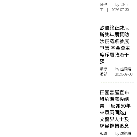
其他
| by 鄧小
宇 | 2026-07-30
歐盟終止威尼
斯雙年展資助
涉俄羅斯參展
爭議 基金會主
席斥屬政治干
預
報導
| by 虛詞編
輯部 | 2026-07-30
田園書屋宣布
租約期滿後結
業 「感謝50年
來風雨同路」
文藝界人士及
網民惋惜追念
報導
| by 虛詞編