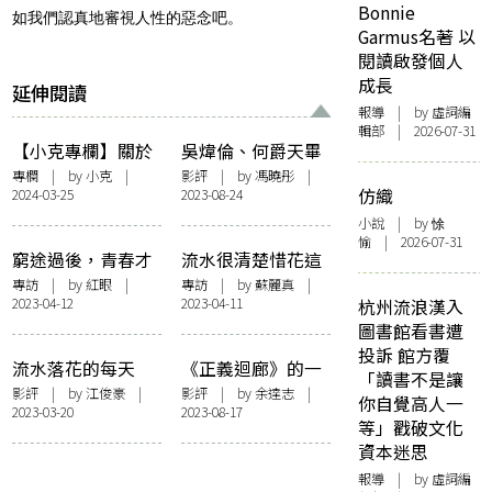
Bonnie
如我們認真地審視人性的惡念吧。
Garmus名著 以
閱讀啟發個人
成長
延伸閱讀
報導
| by 虛詞編
輯部 | 2026-07-31
【小克專欄】關於
吳煒倫、何爵天畢
填詞的100件事
業作品8月放映：
專欄
| by
小克
|
影評
| by
馮曉彤
|
仿織
2024-03-25
2023-08-24
（十九）
在電影理想中摸到
臉黃肌瘦的真實
小說
| by 悇
愉 | 2026-07-31
窮途過後，青春才
流水很清楚惜花這
剛開始 —— 訪《白
個責任：訪《流水
專訪
| by
紅眼
|
專訪
| by
蘇麗真
|
2023-04-12
2023-04-11
杭州流浪漢入
日青春》劉國瑞
落花》導演賈勝楓
圖書館看書遭
投訴 館方覆
流水落花的每天
《正義迴廊》的一
「讀書不是讓
──以〈愛
堂公民教育課
影評
| by
江俊豪
|
影評
| by
余達志
|
你自覺高人一
2023-03-20
2023-08-17
是...2.0〉作註
等」戳破文化
資本迷思
報導
| by 虛詞編