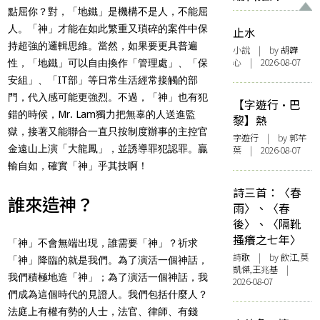
點屈你？對，「地鐵」是機構不是人，不能屈
人。「神」才能在如此繁重又瑣碎的案件中保
止水
持超強的邏輯思維。當然，如果要更具普遍
小說
| by 胡韡
心 | 2026-08-07
性，「地鐵」可以自由換作「管理處」、「保
安組」、「IT部」等日常生活經常接觸的部
門，代入感可能更強烈。不過，「神」也有犯
【字遊行·巴
錯的時候，Mr. Lam獨力把無辜的人送進監
黎】熱
獄，接著又能聯合一直只按制度辦事的主控官
字遊行
| by 郭芊
金遠山上演「大龍鳳」，並誘導罪犯認罪。贏
葉 | 2026-08-07
輸自如，確實「神」乎其技啊！
詩三首：〈春
誰來造神？
雨〉、〈春
後〉、〈隔靴
搔癢之七年〉
「神」不會無端出現，誰需要「神」？祈求
詩歌
| by 飲江,莫
「神」降臨的就是我們。為了演活一個神話，
凱傑,王兆基 |
我們積極地造「神」；為了演活一個神話，我
2026-08-07
們成為這個時代的見證人。我們包括什麼人？
法庭上有權有勢的人士，法官、律師、有錢