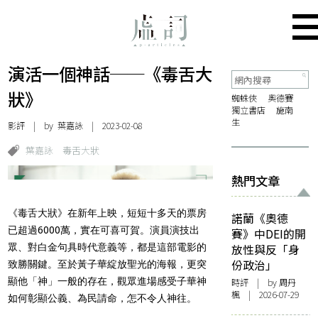
演活一個神話──《毒舌大
狀》
蜘蛛俠
奧德賽
獨立書店
施南
生
影評
| by 葉嘉詠 | 2023-02-08
葉嘉詠
毒舌大狀
熱門文章
《毒舌大狀》在新年上映，短短十多天的票房
諾蘭《奧德
已超過6000萬，實在可喜可賀。演員演技出
賽》中DEI的開
眾、對白金句具時代意義等，都是這部電影的
放性與反「身
份政治」
致勝關鍵。至於黃子華綻放聖光的海報，更突
顯他「神」一般的存在，觀眾進場感受子華神
時評
| by
周丹
楓
| 2026-07-29
如何彰顯公義、為民請命，怎不令人神往。