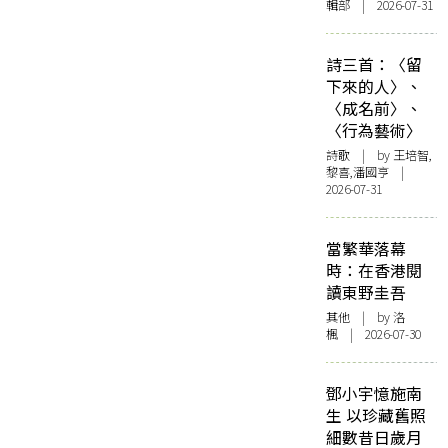
輯部 | 2026-07-31
詩三首：〈留
下來的人〉、
〈成名前〉、
〈行為藝術〉
詩歌
| by 王培智,
黎喜,潘國亨 |
2026-07-31
當繁華落幕
時：在香港閱
讀東野圭吾
其他
| by
洛
楓
| 2026-07-30
鄧小宇憶施南
生 以珍藏舊照
細數昔日歲月