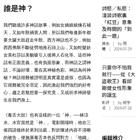
誰是神？
詩慾／私慾：
淺談詩歌裏
「紅豆」意象
我們聽過許多神話故事，例如女媧娘娘煉石補
及時間的「到
天，又如年獸禍害人間，所以我們每逢新年都
此一遊」
要大鑼大鼓趕走年獸。西方神話也不少，例如
其他
| by 雨
西西弗斯不斷徒勞地推石頭上山，又如蛇髮妖
曦 | 2026-07-29
女美杜莎以美貌吸引人後將人石化等。這些神
話有正面意義，也有負面形象，而神話之謂神
只要你不怕我
話，不論好壞，重在其神秘色彩。神話為何神
就行——從《大
秘？神話很難被證明是真實還是虛假，也因為
盜歌王》看邱
它很難被完全否定，因此激起我們強烈的好奇
剛健女性形象
心，趨之若鶩想要一探究竟，又或祈求神跡發
的誕生
生在我們身上。
影評
| by 柯宇
涵 | 2026-07-28
《毒舌大狀》也有這樣的一位「神」──林涼
水。水官當然是「神」。電影開場時，他在三
催四請後終於來到法庭，對於陳述內容不清晰
編輯推介
的被告，便施展毒舌本色反問對方：「地鐵」