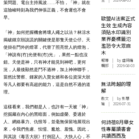
豆 | 2026-08-03
策問題、電台主持風波……不怕，「神」就在
這險峻時刻為我們伸張正義，不會遲也不會
早。
歐盟AI法案正式
生效 生成內容
須貼水印識別
「神」如何把握機會將壞人繩之以法？林涼水
業界憂標籤氾
揭破鍾京頤說謊的關鍵便是那隻天使公仔。天
濫恐令大眾麻
使掛在門外的燈罩，代替了照亮世人的燈泡，
木
「神說有(冇)光便有(冇)光」，果然一點也沒
報導
| by 虛詞編
錯。天使是神，只有神才能見到神吧，更何
輯部 | 2026-08-03
況，人最後顯然是鬥不過神，加上神神聯手，
當然比警察、鍾家的入贅女婿和各位資深大狀
無法跨越的理
等凡人都要有高超的能力，這是自然不過的道
解
理。
散文
| by 彭慧
瑜 | 2026-07-31
這樣看來，我們都是人，也許有一天被「神」
挖掘藏在內心的黑暗面，例如虛榮、委過於
何詩蓓8月舉女
人、網絡暴力、仇恨等，並毫無保留地展現出
性專屬讀書會
來，令我們焦慮、怯懦、尷尬、羞愧。因此，
共讀西西及
與其說《毒舌大狀》打倒惡人、大快人心，不