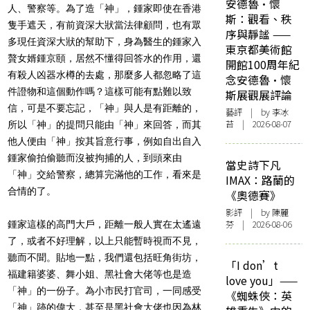
安德魯·懷
人、警察等。為了造「神」，鍾家即使在香港
斯：觀看、秩
隻手遮天，有前資深大狀當法律顧問，也有眾
序與靜謐 ——
多現任資深大狀的幫助下，身為醫生的鍾家入
東京都美術館
贅女婿鍾京頤，居然不懂得回答水的作用，還
開館100周年紀
有殺人凶器水樽的去處，那麼多人都忽略了這
念安德魯·懷
件證物和這個動作嗎？這樣可能有點難以致
斯展觀展評論
信，可是不要忘記，「神」與人是有距離的，
藝評
| by 李冰
苔 | 2026-08-07
所以「神」的提問只能由「神」來回答，而其
他人便由「神」按其旨意行事，例如自出自入
鍾家偷拍偷聽而沒被拘捕的人，到頭來由
當史詩下凡
「神」交給警察，總算完滿他的工作，看來是
IMAX：路蘭的
合情的了。
《奧德賽》
影評
| by 陳麗
芬 | 2026-08-06
鍾家這樣的高門大戶，距離一般人實在太遙遠
了，或者不好理解，以上只能暫時視而不見，
聽而不聞。貼地一點，我們還包括旺角街坊，
「I don’t
福建籍婆婆、舞小姐、黑社會大佬等也是造
love you」——
「神」的一份子。為小市民打官司，一同感受
《蜘蛛俠：英
「神」跡的偉大，甚至是黑社會大佬也因為林