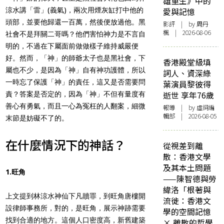
雄重生》中的
涼水講「雷」(義氣)，兩次用煙灰缸打中他的
愛與記憶
頭部，並要他歸還一百萬，然後便放過他。黑
影評
| by
周丹
楓
| 2026-08-06
社會不是拜關二哥嗎？他們害怕神力是不言自
明的，不過在下屬面前做做樣子維持威嚴便
好。然而，「神」的師爺太子也是黑社會，下
香港殿堂級填
屬也不少，是因為「神」自有神功護體，所以
詞人、資深綠
一時忘了保護「神」的責任，這又是否需要問
葉演員黎彼得
逝世 享年76歲
責？答案是否定的，因為「神」不但有量度有
善心有勇氣，而且一心為冤枉的人翻案，細微
報導
| by 虛詞編
輯部 | 2026-08-05
末節是妨礙不了的。
在什麼情況下的神話？
從視差到離
散：香港文學
及其本土問題
1.旺角
——陳智德與勞
緯洛「根著與
上文提到林涼水神仙下凡贖罪，到旺角唐樓開
流徙：香港文
設律師事務所，對的，是旺角，展示神跡需要
學的空間記憶
找到合適的地方。這個人口密度高，新舊建築
× 離散的哲學