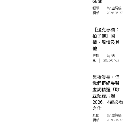
68歲
報導
| by 虛詞編
輯部 | 2026-07-27
【邁克專欄：
拍子簿】國
情、風情及其
他
專欄
| by
邁
克
| 2026-07-27
黑夜漫長，但
我們拒絕失聲
虛詞精選「歐
亞紀錄片週
2026」4部必看
之作
其他
| by 虛詞編
輯部 | 2026-07-27