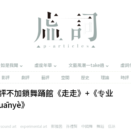
如是我聞
虛度年華
文藝風潮一take過
虛詞
影評
劇評
藝評
空間
歷史
理論
時評
評不加鎖舞踊館《走走》+《专业
huānyè》
sound art
experimental art
鄭雅茵
孫禮賢
中國舞
舞蹈
伍詠