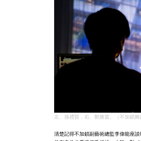
左、孫禮賢，右、鄭雅茵。（不加鎖舞踊館提
清楚記得不加鎖副藝術總監李偉能座談