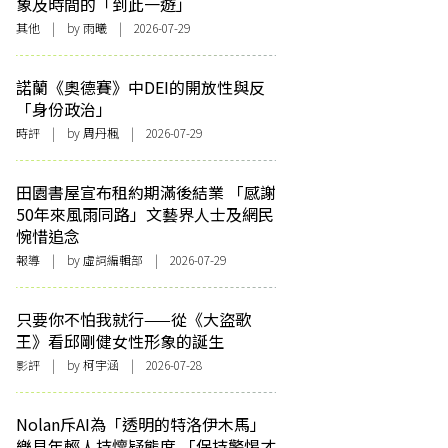
象及時間的「到此一遊」
其他
| by 雨曦 | 2026-07-29
諾蘭《奧德賽》中DEI的開放性與反
「身份政治」
時評
| by
周丹楓
| 2026-07-29
田園書屋宣布租約期滿後結業 「感謝
50年來風雨同路」文藝界人士及網民
惋惜追念
報導
| by 虛詞編輯部 | 2026-07-29
只要你不怕我就行——從《大盜歌
王》看邱剛健女性形象的誕生
影評
| by 柯宇涵 | 2026-07-28
Nolan斥AI為「透明的特洛伊木馬」
樂見年輕人持懷疑態度 「保持警惕才