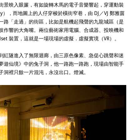
街景映入眼簾，有如旋轉木馬的電子音樂響起，穿運動裝
y），而地圖上的人仔穿梭於橫街窄巷，由 DJ／VJ 鄭雅茵
一路「走過」的街區，比如是航機起飛聲的九龍城區（是
吱作響的大角嘴。兩位藝術家用電腦、合成器、投映機和
dset 裝置，這就是一場現場的虛擬．虛擬實境（VR）。
到紅隧進入了無限迴廊，由三原色像素、急促心跳聲和迷
夢遊仙境》中的兔子洞，他一路跑一路跑，現場由智能手
子洞裡只餘一片混沌，永沒出口。燈滅。