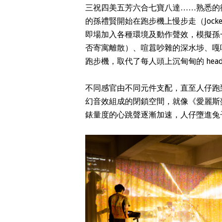
三祝四美五芳六合七寶八達……熟悉的
的孫禮賢開始在跑步機上慢步走（Jocke
即場加入各種環境及動作聲效，模擬孫
否寄寓離散）、喧囂吵雜的深水埗、嘎
跑步機，取代了每人頭上沉甸甸的 hea
不同感官由不同元件支配，直至人仔跑
幻音效組成的閉鎖空間，就像《愛麗斯
錶量度的心跳聲逐漸加速，人仔墮進兔