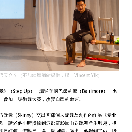
命？（不加鎖舞踊館提供，攝：Vincent Yik）
Step Up），講述美國巴爾的摩（Baltimore）一名
，參加一場街舞大賽，改變自己的命運。
詠豪（Skinny）交出首部個人編舞及創作的作品《专业
幕，講述他小時接觸到這部電影因而對跳舞產生興趣，後
便是紅館，怎料是一場「慶回歸」演出，他得到了跳一段