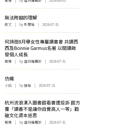
報導
| by 虛詞編輯部 | 2026-08-03
無法跨越的理解
散文
| by 彭慧瑜 | 2026-07-31
何詩蓓8月舉女性專屬讀書會 共讀西
西及Bonnie Garmus名著 以閱讀啟
發個人成長
報導
| by 虛詞編輯部 | 2026-07-31
仿織
小說
| by 悇愉 | 2026-07-31
杭州流浪漢入圖書館看書遭投訴 館方
覆「讀書不是讓你自覺高人一等」戳
破文化資本迷思
報導
| by 虛詞編輯部 | 2026-07-31