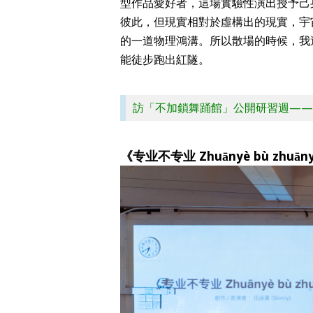
型作品愛好者，這場實驗性演出授予己身的
彼此，但現實相對於虛構出的現實，宇
的一道物理鴻溝。所以散場的時候，我
能徒步跑出紅隧。
訪「不加鎖舞踊館」公開研習週——
《专业不专业 Zhuānyè bù zh