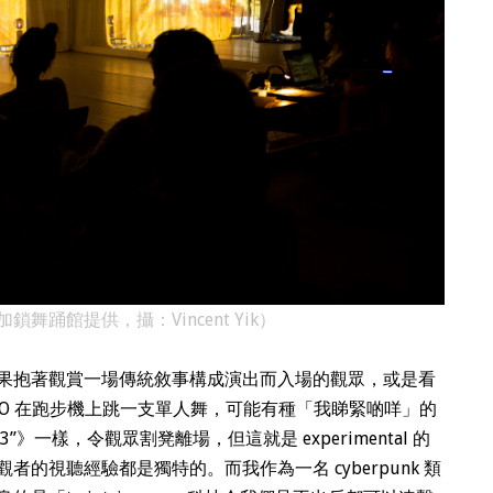
踊館提供，攝：Vincent Yik）
果抱著觀賞一場傳統敘事構成演出而入場的觀眾，或是看
GO 在跑步機上跳一支單人舞，可能有種「我睇緊啲咩」的
33”》一樣，令觀眾割凳離場，但這就是 experimental 的
的視聽經驗都是獨特的。而我作為一名 cyberpunk 類