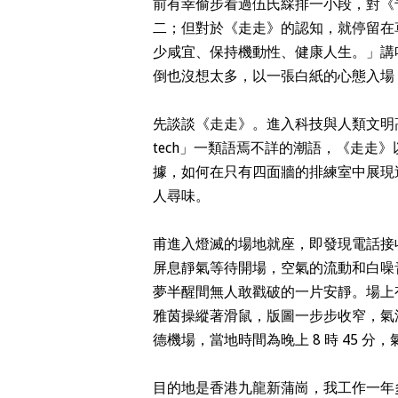
前有幸偷步看過伍氏綵排一小段，對《专业
二；但對於《走走》的認知，就停留在
少咸宜、保持機動性、健康人生。」講
倒也沒想太多，以一張白紙的心態入場
先談談《走走》。進入科技與人類文明高
tech」一類語焉不詳的潮語，《走走
據，如何在只有四面牆的排練室中展現
人尋味。
甫進入燈滅的場地就座，即發現電話接
屏息靜氣等待開場，空氣的流動和白噪
夢半醒間無人敢戳破的一片安靜。場上有一部
雅茵操縱著滑鼠，版圖一步步收窄，氣
德機場，當地時間為晚上 8 時 45 分
目的地是香港九龍新蒲崗，我工作一年