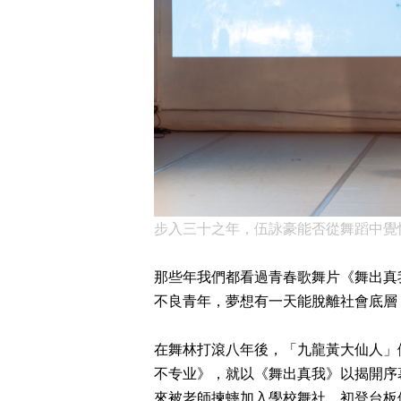
步入三十之年，伍詠豪能否從舞蹈中覺悟天
那些年我們都看過青春歌舞片《舞出真我》（
不良青年，夢想有一天能脫離社會底層
在舞林打滾八年後，「九龍黃大仙人」伍
不专业》，就以《舞出真我》以揭開序
來被老師揀蟀加入學校舞社，初登台板