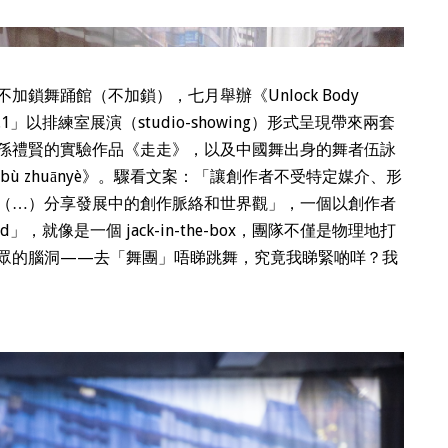
鎖舞踊館（不加鎖），七月舉辦《Unlock Body
ol.1」以排練室展演（studio-showing）形式呈現帶來兩套
孫禮賢的實驗作品《走走》，以及中國舞出身的舞者伍詠
 bù zhuānyè》。驟看文案：「讓創作者不受特定媒介、形
（…）分享發展中的創作脈絡和世界觀」，一個以創作者
」，就像是一個 jack-in-the-box，團隊不僅是物理地打
眾的腦洞——去「舞團」唔睇跳舞，究竟我睇緊啲咩？我