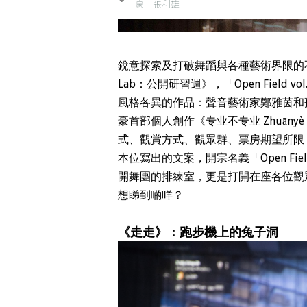
豪
張利雄
銳意探索及打破舞蹈與各種藝術界限的不加
Lab：公開研習週》，「Open Field v
風格各異的作品：聲音藝術家鄭雅茵和
豪首部個人創作《专业不专业 Zhuānyè
式、觀賞方式、觀眾群、票房期望所限
本位寫出的文案，開宗名義「Open Field
開舞團的排練室，更是打開在座各位觀
想睇到啲咩？
《走走》：跑步機上的兔子洞