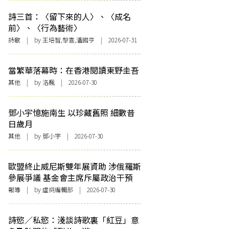
詩三首：〈留下來的人〉、〈成名
前〉、〈行為藝術〉
詩歌
| by 王培智,黎喜,潘國亨 | 2026-07-31
當繁華落幕時：在香港閱讀東野圭吾
其他
| by
洛楓
| 2026-07-30
鄧小宇憶施南生 以珍藏舊照 細數昔
日歲月
其他
| by 鄧小宇 | 2026-07-30
歐盟終止威尼斯雙年展資助 涉俄羅斯
參展爭議 基金會主席斥屬政治干預
報導
| by 虛詞編輯部 | 2026-07-30
詩慾／私慾：淺談詩歌裏「紅豆」意