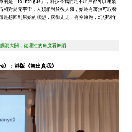
是「to intrigue」，科技令我們足不出戶都可以連繫
宙相對於元宇宙，人類相對於後人類，始終有著無可取替
還是想回到原始的狀態，落街走走，有空練跑，幻想明年
腦洞大開，從理性的角度看舞蹈
uānyè》：港版《舞出真我》