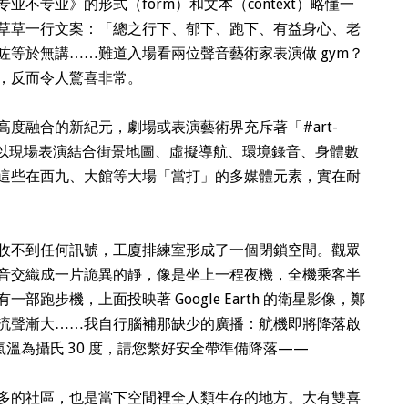
不专业》的形式（form）和文本（context）略懂一
草草一行文案：「總之行下、郁下、跑下、有益身心、老
咗等於無講……難道入場看兩位聲音藝術家表演做 gym？
，反而令人驚喜非常。
度融合的新紀元，劇場或表演藝術界充斥著「#art-
》以現場表演結合街景地圖、虛擬導航、環境錄音、身體數
這些在西九、大館等大場「當打」的多媒體元素，實在耐
收不到任何訊號，工廈排練室形成了一個閉鎖空間。觀眾
音交織成一片詭異的靜，像是坐上一程夜機，全機乘客半
跑步機，上面投映著 Google Earth 的衛星影像，鄭
流聲漸大……我自行腦補那缺少的廣播：航機即將降落啟
，氣溫為攝氏 30 度，請您繫好安全帶準備降落——
多的社區，也是當下空間裡全人類生存的地方。大有雙喜