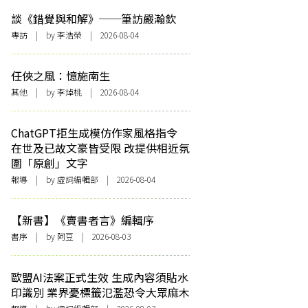
談《錯覺與和解》──筆訪嚴瀚欽
專訪
| by 李浩榮 | 2026-08-04
任俠之風：憶施南生
其他
| by 李焯桃 | 2026-08-04
ChatGPT拒生成模仿作家風格指令
在世及已故文豪皆受限 改提供相近氛
圍「原創」文字
報導
| by 虛詞編輯部 | 2026-08-04
【新書】《賣書者言》編輯序
書序
| by 阿豆 | 2026-08-03
歐盟AI法案正式生效 生成內容須貼水
印識別 業界憂標籤氾濫恐令大眾麻木