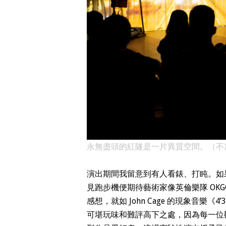
永無盡頭的紅隧是一片異質空間。（不加鎖舞
演出期間我留意到有人看錶、打盹。如
見跑步機便期待藝術家像英倫樂隊 OK
感想，就如 John Cage 的現象音樂《4’
可堪玩味和難評高下之處，因為每一位觀者