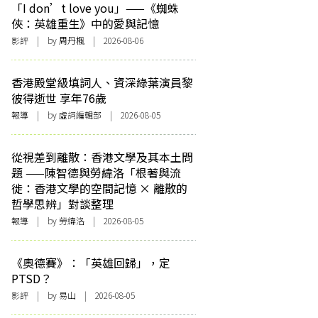
「I don’t love you」——《蜘蛛
俠：英雄重生》中的愛與記憶
影評
| by
周丹楓
| 2026-08-06
香港殿堂級填詞人、資深綠葉演員黎
彼得逝世 享年76歲
報導
| by 虛詞編輯部 | 2026-08-05
從視差到離散：香港文學及其本土問
題 ——陳智德與勞緯洛「根著與流
徙：香港文學的空間記憶 × 離散的
哲學思辨」對談整理
報導
| by 勞緯洛 | 2026-08-05
《奧德賽》：「英雄回歸」，定
PTSD？
影評
| by 易山 | 2026-08-05