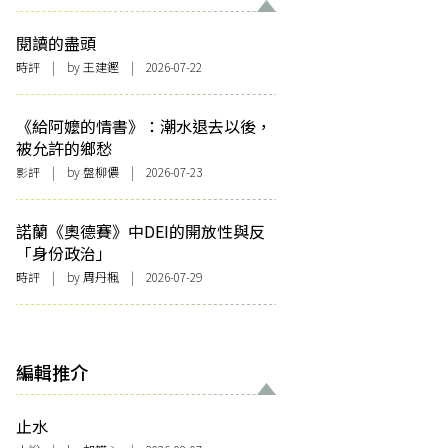
閱讀的盡頭
時評
| by 王建鏗 | 2026-07-22
《給阿嬤的情書》：潮水退去以後，
被允許的鄉愁
影評
| by 盤柳儂 | 2026-07-23
諾蘭《奧德賽》中DEI的開放性與反
「身份政治」
時評
| by
周丹楓
| 2026-07-29
編輯推介
止水