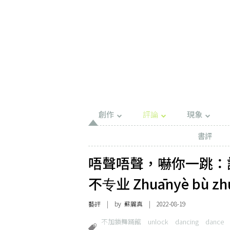
創作
評論
現象
書評
唔聲唔聲，嚇你一跳：
不专业 Zhuānyè bù z
藝評
| by
蘇麗真
| 2022-08-19
不加鎖舞踊館
unlock
dancing
dance