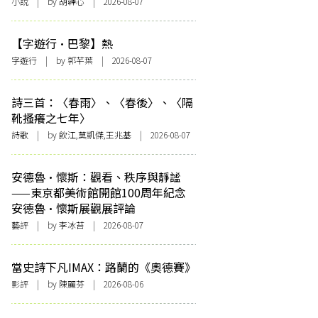
小說
| by 胡韡心 | 2026-08-07
【字遊行·巴黎】熱
字遊行
| by 郭芊葉 | 2026-08-07
詩三首：〈春雨〉、〈春後〉、〈隔
靴搔癢之七年〉
詩歌
| by 飲江,莫凱傑,王兆基 | 2026-08-07
安德魯·懷斯：觀看、秩序與靜謐
——東京都美術館開館100周年紀念
安德魯·懷斯展觀展評論
藝評
| by 李冰苔 | 2026-08-07
當史詩下凡IMAX：路蘭的《奧德賽》
影評
| by 陳麗芬 | 2026-08-06