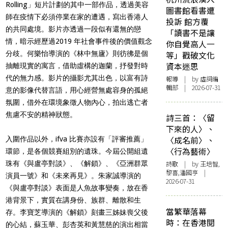
Rolling」短片計劃的其中一部作品，透過美容
圖書館看書遭
師在疫情下必須停業在家的遭遇，寫出香港人
投訴 館方覆
的共同處境。影片亦透過一段似有還無的戀
「讀書不是讓
情，暗示經歷過2019 年社會事件後的價值觀念
你自覺高人一
分歧。何樂怡導演的《林中無廬》則彷彿是個
等」戳破文化
資本迷思
抽離現實的寓言，借助虛構的迦蘭，抒發對時
代的無力感。影片的攝影尤其出色，以富有詩
報導
| by 虛詞編
輯部 | 2026-07-31
意的影像代替言語，用心經營無處容身的孤絕
氛圍，借外在環境象徵人物內心，拍出逃亡者
焦慮不安的精神狀態。
詩三首：〈留
下來的人〉、
〈成名前〉、
入圍作品以外，ifva 比賽亦設有「評審推薦」
〈行為藝術〉
環節，是各個競賽組別的遺珠。今屆公開組遺
珠有《與盧亭對談》、《解鎖》、《亞洲群眾
詩歌
| by 王培智,
黎喜,潘國亨 |
演員一號》和《未來再見》。朱家誠導演的
2026-07-31
《與盧亭對談》表面是人魚故事變奏，放在香
港背景下，實質在講身份、族群、離散和生
當繁華落幕
存。李寶芝導演的《解鎖》刻畫三姊妹喪父後
時：在香港閱
的心結，蘇玉華、彭杏英和黃慧慈的演出相當