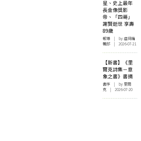
星、史上最年
長金像獎影
帝、「四哥」
謝賢逝世 享壽
89歲
報導
| by 虛詞編
輯部 | 2026-07-21
【新書】《里
爾克詩集－意
象之書》書摘
書序
| by 里爾
克 | 2026-07-20