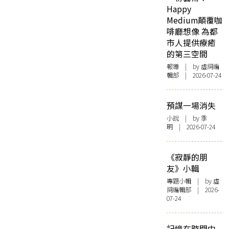
Happy
Medium顛覆咖
啡廳想像 為都
市人提供療癒
的第三空間
報導
| by 虛詞編
輯部 | 2026-07-24
預謀一場消失
小說
| by 季
明 | 2026-07-24
《寂靜的朋
友》小輯
專題小輯
| by 虛
詞編輯部 | 2026-
07-24
記憶在時間中