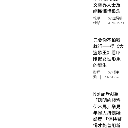
文藝界人士及
網民惋惜追念
報導
| by 虛詞編
輯部 | 2026-07-29
只要你不怕我
就行——從《大
盜歌王》看邱
剛健女性形象
的誕生
影評
| by 柯宇
涵 | 2026-07-28
Nolan斥AI為
「透明的特洛
伊木馬」樂見
年輕人持懷疑
態度 「保持警
惕才能善用新