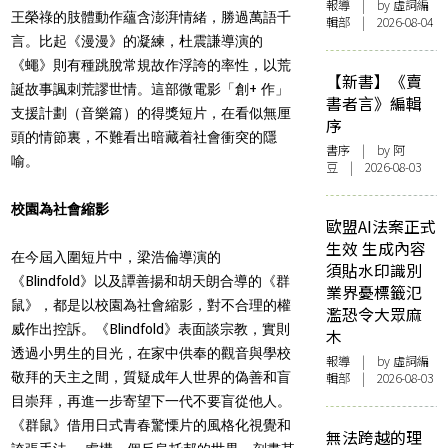
報導
| by 虛詞編
王榮祿的肢體動作蘊含澎湃情緒，勝過萬語千
輯部 | 2026-08-04
言。比起《漫漫》的凝練，杜震謙導演的
《蠅》則有種跳脫常規故作浮誇的率性，以荒
【新書】《賣
誕故事諷刺荒謬世情。這部微電影「創+ 作」
書者言》編輯
支援計劃（音樂篇）的得獎短片，在看似無厘
序
頭的情節裏，不難看出暗藏着社會衝突的隱
書序
| by 阿
喻。
豆 | 2026-08-03
校園為社會縮影
歐盟AI法案正式
生效 生成內容
在今屆入圍短片中，梁浩倫導演的
須貼水印識別
《Blindfold》以及譚善揚和胡天朗合導的《群
業界憂標籤氾
鼠》，都是以校園為社會縮影，對不合理的權
濫恐令大眾麻
威作出控訴。《Blindfold》表面談宗教，實則
木
透過小男生的目光，在家中供奉的觀音與學校
報導
| by 虛詞編
敬拜的天主之間，質疑成年人世界的偽善和盲
輯部 | 2026-08-03
目崇拜，再進一步寄望下一代不要盲從他人。
《群鼠》借用日式青春驚慄片的風格化視覺和
無法跨越的理