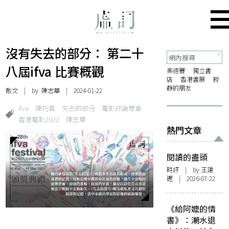
沒有失去的部分： 第二十
八屆ifva 比賽概觀
奧德賽
獨立書
店
香港書展
寂
靜的朋友
散文
| by 陳志華 | 2024-01-22
ifva
陳巧真
失去的部分
電影評論學會
香港電影2022
陳志華
熱門文章
閱讀的盡頭
時評
| by 王建
鏗 | 2026-07-22
《給阿嬤的情
書》：潮水退