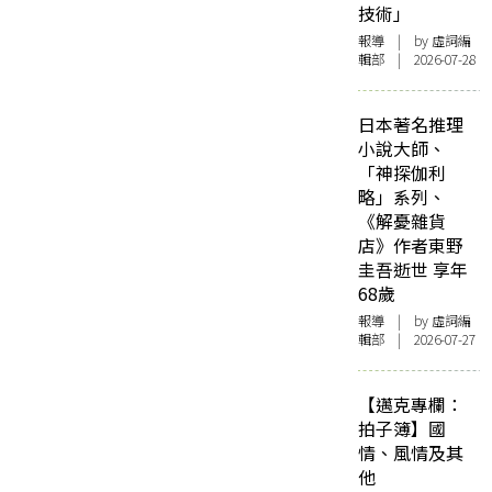
技術」
報導
| by 虛詞編
輯部 | 2026-07-28
日本著名推理
小說大師、
「神探伽利
略」系列、
《解憂雜貨
店》作者東野
圭吾逝世 享年
68歲
報導
| by 虛詞編
輯部 | 2026-07-27
【邁克專欄：
拍子簿】國
情、風情及其
他