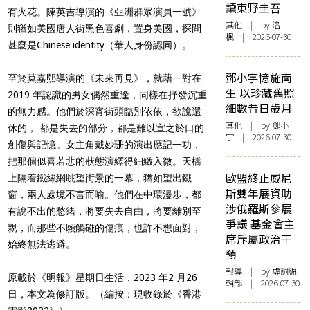
讀東野圭吾
有火花。陳英吉導演的《亞洲群眾演員一號》
其他
| by
洛
則猶如美國唐人街黑色喜劇，置身美國，探問
楓
| 2026-07-30
甚麼是Chinese identity（華人身份認同）。
鄧小宇憶施南
至於莫嘉熙導演的《未來再見》，就藉一對在
生 以珍藏舊照
2019 年認識的男女偶然重逢，同樣在抒發沉重
細數昔日歲月
的無力感。他們於深宵街頭臨別依依，欲說還
其他
| by 鄧小
休的， 都是失去的部分，都是難以宣之於口的
宇 | 2026-07-30
創傷與記憶。女主角戴妙珊的演出應記一功，
把那個似喜若悲的狀態演繹得細緻入微。天橋
歐盟終止威尼
上隔着鐵絲網眺望街景的一幕，猶如望出鐵
斯雙年展資助
窗，兩人處境不言而喻。他們在中環漫步，都
涉俄羅斯參展
有說不出的愁緒，將要失去自由，將要離別至
爭議 基金會主
親，而那些不願觸碰的傷痕，也許不想面對，
席斥屬政治干
始終無法逃避。
預
報導
| by 虛詞編
原載於《明報》星期日生活，2023 年2 月26
輯部 | 2026-07-30
日，本文為修訂版。（編按：現收錄於《
香港