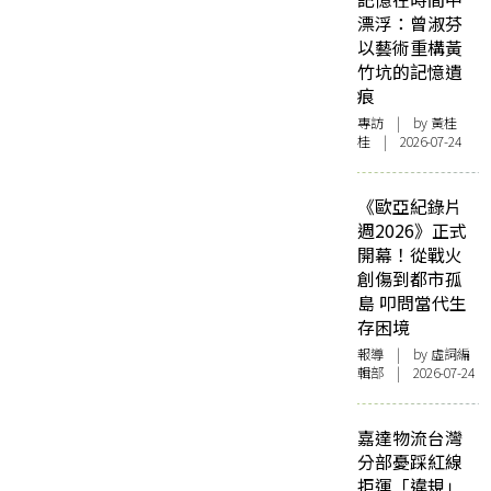
漂浮：曾淑芬
以藝術重構黃
竹坑的記憶遺
痕
專訪
| by 黃桂
桂 | 2026-07-24
《歐亞紀錄片
週2026》正式
開幕！從戰火
創傷到都市孤
島 叩問當代生
存困境
報導
| by 虛詞編
輯部 | 2026-07-24
嘉達物流台灣
分部憂踩紅線
拒運「違規」