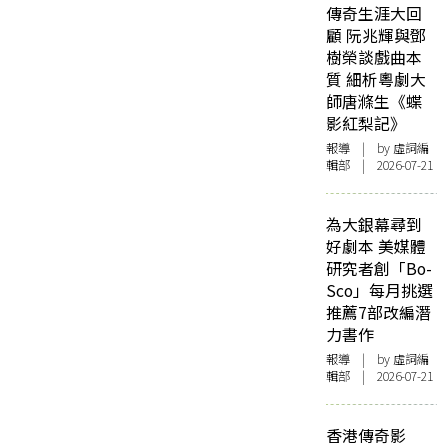
傳奇生涯大回
顧 阮兆輝與鄧
樹榮談戲曲本
質 細析粵劇大
師唐滌生《蝶
影紅梨記》
報導
| by 虛詞編
輯部 | 2026-07-21
為大銀幕尋到
好劇本 美媒體
研究者創「Bo-
Sco」每月挑選
推薦7部改編潛
力書作
報導
| by 虛詞編
輯部 | 2026-07-21
香港傳奇影