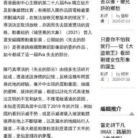
去以後，被允
香港藝術中心主辦的第二十八屆ifva 獨立短片
許的鄉愁
及影像媒體比賽，有兩部入圍作品因電檢處要
影評
| by 盤柳
求刪減內容，在無法放映完整版本的情況下，
儂 | 2026-07-23
導演決定取消放映，亦因而失去競逐獎項的資
格。動畫組的《城堡裏的大象》（2021） 曾入
只要你不怕我
選安錫國際動畫影展，公開組的《失去的部
就行——從《大
分》是香港跳格國際舞蹈影像節的委約作品，
盜歌王》看邱
如今都成了這一屆ifva 失去的部分。
剛健女性形象
的誕生
陳巧真導演的《失去的部分》由很多生活碎片
影評
| by 柯宇
組成，透過述說身體的記憶，反映這幾年間置
涵 | 2026-07-28
身此地的經驗。像片中出現的震動畫面、抽搐
的蜜蜂、拔掉的牙齒，都是以詩化方式表達無
法言明的不安和缺失。不獲電檢通過的原因，
未知是否因為當中出現了2019 年的片段，例如
編輯推介
隱約看到示威手勢，或是示威者吸入催淚氣體
後蹲在地上不斷咳嗽，以及漏水的地鐵站行人
當史詩下凡
隧道，不過大都是粗微粒並刻意遮擋了大半的
IMAX：路蘭的
畫面，更似是殘存的夢魘。