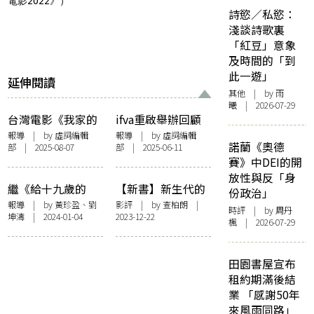
電影2022》）
詩慾／私慾：
淺談詩歌裏
「紅豆」意象
及時間的「到
此一遊」
延伸閱讀
其他
| by 雨
曦 | 2026-07-29
台灣電影《我家的
ifva重啟舉辦回顧
事》取消放映 拒遵
活動？籲歷屆金獎
報導
| by 虛詞編輯
報導
| by 虛詞編輯
諾蘭《奧德
部 | 2025-08-07
部 | 2025-06-11
電檢處修改「民
得主連絡大會 將揭
賽》中DEI的開
國」一詞 以保作品
第30屆去向
放性與反「身
完整性
繼《給十九歲的
【新書】新生代的
份政治」
我》後： 紀錄片工
出走與反抗： 論
報導
| by 黃珍盈、劉
影評
| by 查柏朗 |
時評
| by
周丹
坤濤 | 2024-01-04
2023-12-22
作者討論會紀錄
2022年香港電影
楓
| 2026-07-29
（節錄）
田園書屋宣布
租約期滿後結
業 「感謝50年
來風雨同路」