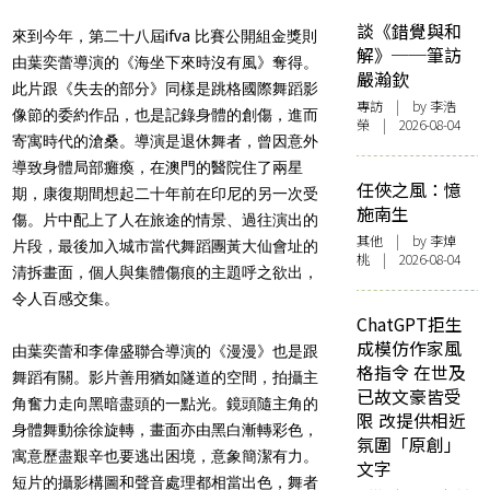
談《錯覺與和
來到今年，第二十八屆ifva 比賽公開組金獎則
解》──筆訪
由葉奕蕾導演的《海坐下來時沒有風》奪得。
嚴瀚欽
此片跟《失去的部分》同樣是跳格國際舞蹈影
專訪
| by 李浩
像節的委約作品，也是記錄身體的創傷，進而
榮 | 2026-08-04
寄寓時代的滄桑。導演是退休舞者，曾因意外
導致身體局部癱瘓，在澳門的醫院住了兩星
任俠之風：憶
期，康復期間想起二十年前在印尼的另一次受
施南生
傷。片中配上了人在旅途的情景、過往演出的
其他
| by 李焯
片段，最後加入城市當代舞蹈團黃大仙會址的
桃 | 2026-08-04
清拆畫面，個人與集體傷痕的主題呼之欲出，
令人百感交集。
ChatGPT拒生
成模仿作家風
由葉奕蕾和李偉盛聯合導演的《漫漫》也是跟
格指令 在世及
舞蹈有關。影片善用猶如隧道的空間，拍攝主
已故文豪皆受
角奮力走向黑暗盡頭的一點光。鏡頭隨主角的
限 改提供相近
身體舞動徐徐旋轉，畫面亦由黑白漸轉彩色，
氛圍「原創」
寓意歷盡艱辛也要逃出困境，意象簡潔有力。
文字
短片的攝影構圖和聲音處理都相當出色，舞者