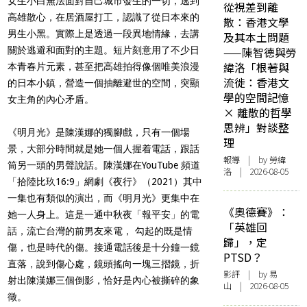
女生小白無法面對自己城市發生的一切，逃到
從視差到離
高雄散心，在居酒屋打工，認識了從日本來的
散：香港文學
男生小黑。實際上是透過一段異地情緣，去講
及其本土問題
關於逃避和面對的主題。短片刻意用了不少日
——陳智德與勞
緯洛「根著與
本青春片元素，甚至把高雄拍得像個唯美浪漫
流徙：香港文
的日本小鎮，營造一個抽離避世的空間，突顯
學的空間記憶
女主角的內心矛盾。
× 離散的哲學
思辨」對談整
《明月光》是陳漢娜的獨腳戲，只有一個場
理
景，大部分時間就是她一個人握着電話，跟話
報導
| by 勞緯
筒另一頭的男聲說話。陳漢娜在YouTube 頻道
洛 | 2026-08-05
「拾陸比玖16:9」網劇《夜行》（2021）其中
一集也有類似的演出，而《明月光》更集中在
《奧德賽》：
她一人身上。這是一通中秋夜「報平安」的電
「英雄回
話，流亡台灣的前男友來電， 勾起的既是情
歸」，定
傷，也是時代的傷。接通電話後是十分鐘一鏡
PTSD？
直落，說到傷心處，鏡頭搖向一塊三摺鏡，折
影評
| by 易
射出陳漢娜三個倒影，恰好是內心被撕碎的象
山 | 2026-08-05
徵。