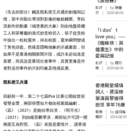
《奧德賽》
影評
| by 陳麗
《失去的部分》觸及既私密又共通的創傷與記
芬 | 2026-08-06
憶，當中亦顯出導演對影像的敏銳觸覺。李鈺
淇創作的動畫《城堡裏的大象》則由地盤搭棚
「I don’t
工人和茶餐廳的港式炒意粉切入，筷子從意粉
love you」——
中撿出一粒粒粟米，掉在枱面，粟米瞬間變成
《蜘蛛俠：英
了黃色頭盔。然後是隱晦抽象的示威畫面，但
雄重生》中的
如果不是看過相關新聞片段，或許未必知道是
愛與記憶
甚麼，與其說是重現社會事件，其實更像是作
影評
| by
周丹
楓
| 2026-08-06
者對這些事件的片刻印象及情感反應。
既私密又共通
香港殿堂級填
詞人、資深綠
回顧前一年，第二十七屆ifva 比賽公開組曾頒
葉演員黎彼得
發雙金獎，兩部得獎短片都由祝紫嫣編劇，
逝世 享年76歲
《凪》（2021）是她自導自演，《明月光》
報導
| by 虛詞編
輯部 | 2026-08-05
（2021） 則由楊景麟導演，兩部短片可謂一體
兩面互為對照。《凪》表面是愛情片， 講香港