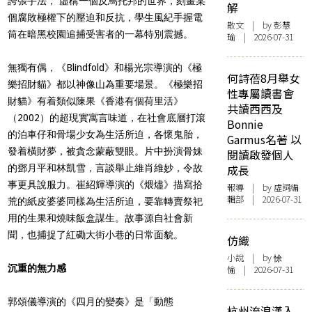
誇張手法， 虛構一個反烏托邦的世界，刻畫某
解
個腐敗極權下的壓迫和反抗，學生風紀手握電
散文
| by 彭慧
筒在暗黑校園追捕受害者的一幕特別震撼。
瑜 | 2026-07-31
無獨有偶，《Blindfold》和楊光宗導演的《極
何詩蓓8月舉女
樂招財貓》都以神像山為重要場景。《極樂招
性專屬讀書會
財貓》有着類似陳果《香港有個荷里活》
共讀西西及
（2002）的超現實寓言味道，在社會底層打滾
Bonnie
的泊車仔和骨場少女為生活所迫，各懷鬼胎，
Garmus名著 以
發着橫財夢，被貪念蒙蔽雙眼。片中扮演骨妹
閱讀啟發個人
的鄧月平和林凱雪，言談舉止維肖維妙，令故
成長
事更具說服力。崔紹輝導演的《煨燼》描寫拾
報導
| by 虛詞編
輯部 | 2026-07-31
荒的紙皮婆婆同樣為生活所迫，要靠轉賣祭祀
用的生果和燒味飯盒謀生。故事源自社會新
聞，也捕捉了紅磡大街小巷的日常面貌。
仿織
小說
| by 悇
沉重的無力感
愉 | 2026-07-31
郭頌儀導演的《四月的變奏》是「動態
杭州流浪漢入