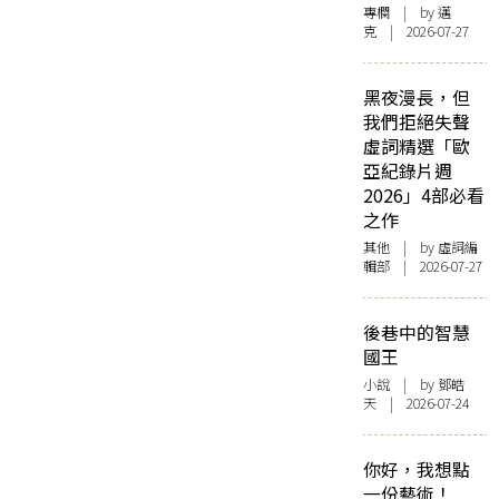
專欄
| by
邁
克
| 2026-07-27
黑夜漫長，但
我們拒絕失聲
虛詞精選「歐
亞紀錄片週
2026」4部必看
之作
其他
| by 虛詞編
輯部 | 2026-07-27
後巷中的智慧
國王
小說
| by 鄧皓
天 | 2026-07-24
你好，我想點
一份藝術！