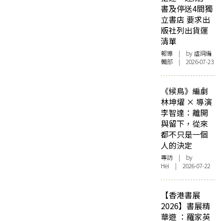
書及停送4間獨
立書店 要求出
版社列出貨運
清單
報導
| by 虛詞編
輯部 | 2026-07-23
《候鳥》編劇
林坤燿 × 導演
李智達：離開
與留下，從來
都不只是一個
人的決定
專訪
| by
Hei | 2026-07-22
【香港書展
2026】書展精
華遊 ：羅家英