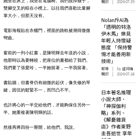
她坐在床上，我坐在電腦椅。我們脫掉襪子，
輯部 | 2026-07-29
雙腳交叉的晾在小櫈上。以往我們喜歡比量腳
掌大小，但那天沒有。
Nolan斥AI為
「透明的特洛
電影海報貼在衣櫃門，裡面的路軌被潮得微微
伊木馬」樂見
彎曲。
年輕人持懷疑
態度 「保持警
窗前的一列小紅書，是陳明輝去年送的小說，
惕才能善用新
技術」
他那時以為要轉校，把座位的書都給了我們。
我們要了張愛玲，一半她留著，一半我留著。
報導
| by 虛詞編
輯部 | 2026-07-28
書貼牆，但書脊仍有細微的起伏，像失修的琴
鍵，因弦的鬆緊不一，而凹凸不平。
日本著名推理
小說大師、
也許將心的一半交給他們，才能夠保住另外一
「神探伽利
略」系列、
半。她重複著陳明輝的話。
《解憂雜貨
店》作者東野
然後再將四份一掰開，給他們。我說。
圭吾逝世 享年