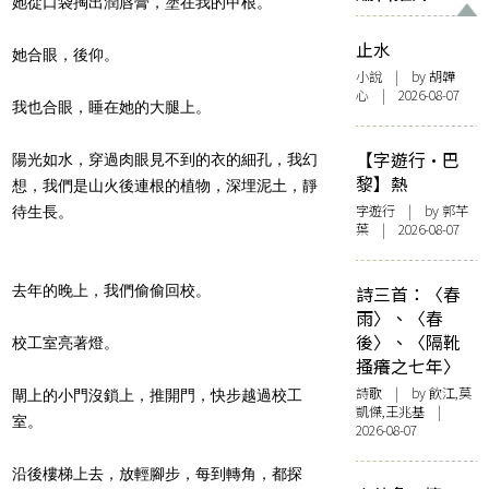
她從口袋掏出潤唇膏，塗在我的甲根。
止水
她合眼，後仰。
小說
| by 胡韡
心 | 2026-08-07
我也合眼，睡在她的大腿上。
【字遊行·巴
陽光如水，穿過肉眼見不到的衣的細孔，我幻
黎】熱
想，我們是山火後連根的植物，深埋泥土，靜
字遊行
| by 郭芊
待生長。
葉 | 2026-08-07
去年的晚上，我們偷偷回校。
詩三首：〈春
雨〉、〈春
後〉、〈隔靴
校工室亮著燈。
搔癢之七年〉
詩歌
| by 飲江,莫
閘上的小門沒鎖上，推開門，快步越過校工
凱傑,王兆基 |
室。
2026-08-07
沿後樓梯上去，放輕腳步，每到轉角，都探