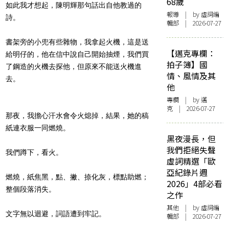
68歲
如此我才想起，陳明輝那句話出自他教過的
報導
| by 虛詞編
詩。
輯部 | 2026-07-27
書架旁的小兜有些雜物，我拿起火機，這是送
【邁克專欄：
給明仔的，他在信中說自己開始抽煙，我們買
拍子簿】國
了鋼造的火機去探他，但原來不能送火機進
情、風情及其
去。
他
專欄
| by
邁
克
| 2026-07-27
那夜，我擔心汗水會令火熄掉，結果，她的稿
紙連衣服一同燃燒。
黑夜漫長，但
我們拒絕失聲
我們蹲下，看火。
虛詞精選「歐
亞紀錄片週
燃燒，紙焦黑，點、撇、捺化灰，標點助燃；
2026」4部必看
整個段落消失。
之作
其他
| by 虛詞編
文字無以迴避，詞語遭到牢記。
輯部 | 2026-07-27