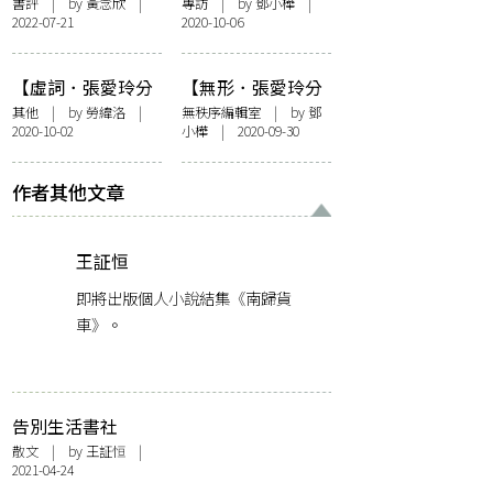
重作】張愛玲與香
重作】張愛玲往何
書評
| by
黃念欣
|
專訪
| by
鄧小樺
|
2022-07-21
2020-10-06
港的中額文化
處去？——專訪宋
（Middlebrow
以朗
Culture）
【虛詞．張愛玲分
【無形．張愛玲分
重作】百年還魅張
重作】前置詞：張
其他
| by
勞緯洛
|
無秩序編輯室
| by
鄧
2020-10-02
小樺
| 2020-09-30
愛玲：餘音不散的
愛玲：一邊朝拜，
《秧歌》
一邊重作
作者其他文章
王証恒
即將出版個人小說結集《南歸貨
車》。
告別生活書社
散文
| by
王証恒
|
2021-04-24