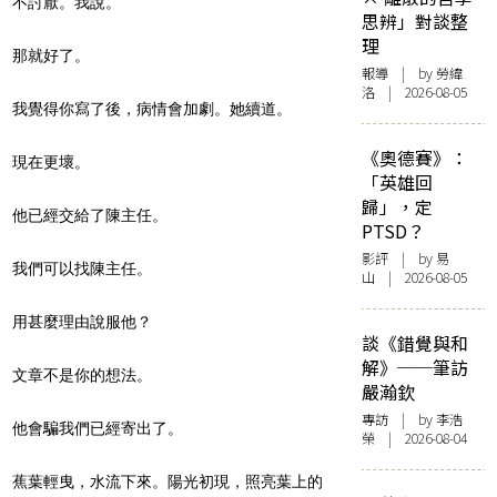
不討厭。我說。
思辨」對談整
理
那就好了。
報導
| by 勞緯
洛 | 2026-08-05
我覺得你寫了後，病情會加劇。她續道。
《奧德賽》：
現在更壞。
「英雄回
歸」，定
他已經交給了陳主任。
PTSD？
影評
| by 易
我們可以找陳主任。
山 | 2026-08-05
用甚麼理由說服他？
談《錯覺與和
解》──筆訪
文章不是你的想法。
嚴瀚欽
專訪
| by 李浩
他會騙我們已經寄出了。
榮 | 2026-08-04
蕉葉輕曳，水流下來。陽光初現，照亮葉上的