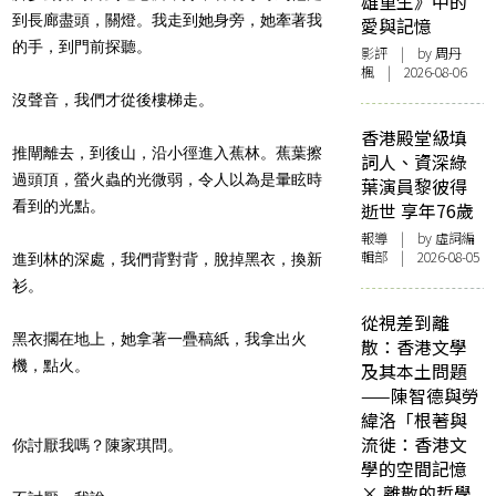
雄重生》中的
到長廊盡頭，關燈。我走到她身旁，她牽著我
愛與記憶
的手，到門前探聽。
影評
| by
周丹
楓
| 2026-08-06
沒聲音，我們才從後樓梯走。
香港殿堂級填
推閘離去，到後山，沿小徑進入蕉林。蕉葉擦
詞人、資深綠
過頭頂，螢火蟲的光微弱，令人以為是暈眩時
葉演員黎彼得
看到的光點。
逝世 享年76歲
報導
| by 虛詞編
輯部 | 2026-08-05
進到林的深處，我們背對背，脫掉黑衣，換新
衫。
從視差到離
黑衣擱在地上，她拿著一疊稿紙，我拿出火
散：香港文學
機，點火。
及其本土問題
——陳智德與勞
緯洛「根著與
流徙：香港文
你討厭我嗎？陳家琪問。
學的空間記憶
× 離散的哲學