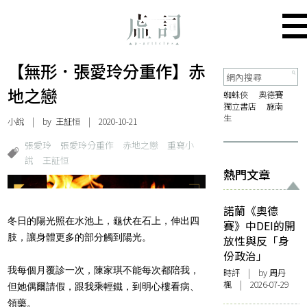
【無形．張愛玲分重作】赤
地之戀
蜘蛛俠
奧德賽
獨立書店
施南
生
小說
| by
王証恒
| 2020-10-21
張愛玲
張愛玲分重作
赤地之戀
重寫小
說
王証恒
熱門文章
諾蘭《奧德
冬日的陽光照在水池上，龜伏在石上，伸出四
賽》中DEI的開
肢，讓身體更多的部分觸到陽光。
放性與反「身
份政治」
我每個月覆診一次，陳家琪不能每次都陪我，
時評
| by
周丹
楓
| 2026-07-29
但她偶爾請假，跟我乘輕鐵，到明心樓看病、
領藥。