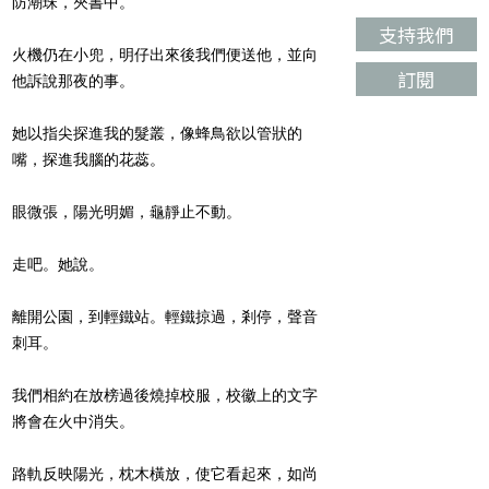
防潮珠，夾書中。
支持我們
火機仍在小兜，明仔出來後我們便送他，並向
訂閱
他訴說那夜的事。
她以指尖探進我的髮叢，像蜂鳥欲以管狀的
嘴，探進我腦的花蕊。
眼微張，陽光明媚，龜靜止不動。
走吧。她說。
離開公園，到輕鐵站。輕鐵掠過，剎停，聲音
刺耳。
我們相約在放榜過後燒掉校服，校徽上的文字
將會在火中消失。
路軌反映陽光，枕木橫放，使它看起來，如尚