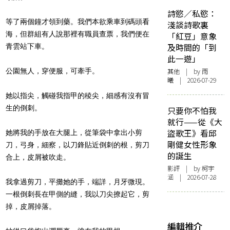
詩慾／私慾：
等了兩個鐘才領到藥。我們本欲乘車到碼頭看
淺談詩歌裏
海，但群組有人說那裡有職員查票，我們便在
「紅豆」意象
及時間的「到
青雲站下車。
此一遊」
公園無人，穿便服，可牽手。
其他
| by 雨
曦 | 2026-07-29
她以指尖，觸碰我指甲的稜尖，細感有沒有冒
生的倒刺。
只要你不怕我
就行——從《大
盜歌王》看邱
她將我的手放在大腿上，從筆袋中拿出小剪
剛健女性形象
刀，弓身，細察，以刀鋒貼近倒刺的根，剪刀
的誕生
合上，皮屑被吹走。
影評
| by 柯宇
涵 | 2026-07-28
我拿過剪刀，平攤她的手，端詳，月牙微現。
一根倒刺長在甲側的縫，我以刀尖撩起它，剪
掉，皮屑掉落。
編輯推介