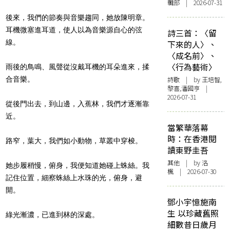
輯部 | 2026-07-31
後來，我們的節奏與音樂趨同，她放陳明章。
耳機微塞進耳道，使人以為音樂源自心的弦
詩三首：〈留
線。
下來的人〉、
〈成名前〉、
〈行為藝術〉
雨後的鳥鳴、風聲從沒戴耳機的耳朵進來，揉
合音樂。
詩歌
| by 王培智,
黎喜,潘國亨 |
2026-07-31
從後門出去，到山邊，入蕉林，我們才逐漸靠
近。
當繁華落幕
時：在香港閱
路窄，葉大，我們如小動物，草叢中穿梭。
讀東野圭吾
其他
| by
洛
她步履稍慢，俯身，我便知道她碰上蛛絲。我
楓
| 2026-07-30
記住位置，細察蛛絲上水珠的光，俯身，避
開。
鄧小宇憶施南
生 以珍藏舊照
綠光漸濃，已進到林的深處。
細數昔日歲月