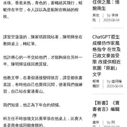
任俠之風：憶
水珠。香蕉未熟，青色的，蒼蠅繞其飛行，蜻
施南生
蜓停在半空，令人誤以為是黏附在蛛絲的樹
其他
| by 李焯
枝。
桃 | 2026-08-04
ChatGPT拒生
課室空蕩蕩的，陳家琪跟我站著，陳明輝坐在
成模仿作家風
教師桌上，轉紅筆。
格指令 在世及
已故文豪皆受
也許將心的一半交給他們，才能夠保住另外一
限 改提供相近
半。陳明輝這樣回應質疑。
氛圍「原創」
文字
他教文學，在暑假過後變得慎言，課堂都依書
報導
| by 虛詞編
直說，有時他自己也覺得沉悶，便著我們做練
輯部 | 2026-08-04
習，自己站在窗邊看山。
【新書】《賣
我們知道，他正為下年合約煩惱。
書者言》編輯
序
科主任不時放徵文比賽單張在他桌上，比賽大
書序
| by 阿
多是商會或同鄉會辦的。