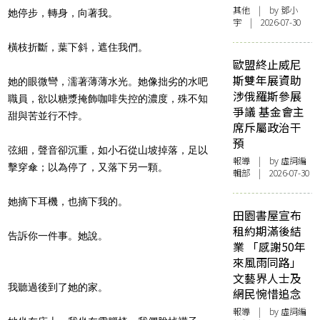
其他
| by 鄧小
她停步，轉身，向著我。
宇 | 2026-07-30
橫枝折斷，葉下斜，遮住我們。
歐盟終止威尼
斯雙年展資助
她的眼微彎，濡著薄薄水光。她像拙劣的水吧
涉俄羅斯參展
職員，欲以糖漿掩飾咖啡失控的濃度，殊不知
爭議 基金會主
甜與苦並行不悖。
席斥屬政治干
預
弦細，聲音卻沉重，如小石從山坡掉落，足以
報導
| by 虛詞編
擊穿傘；以為停了，又落下另一顆。
輯部 | 2026-07-30
她摘下耳機，也摘下我的。
田園書屋宣布
租約期滿後結
告訴你一件事。她說。
業 「感謝50年
來風雨同路」
文藝界人士及
我聽過後到了她的家。
網民惋惜追念
報導
| by 虛詞編