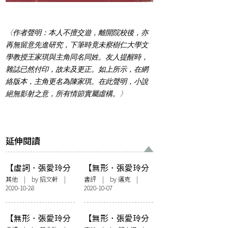
〈作者聲明：本人不擅交遊，離開院校後，亦
再無留意先進研究，下筆時竟未察樹仁大學文
學教授王家琪與主角同名同姓。友人提醒時，
雜誌已然付印，故未及更正。如上所示，在網
絡版本，主角更名為陳家琪。在此聲明，小說
絕無影射之意，所有情節實屬虛構。〉
延伸閱讀
【虛詞．張愛玲分
【無形．張愛玲分
重作】論「張愛
重作】葡萄仙子和
其他
| by 招文軒 |
書評
| by 邁克 |
2020-10-28
2020-10-07
玲」，以〈沉香
其他
屑．第一爐香〉為
例
【無形．張愛玲分
【無形．張愛玲分