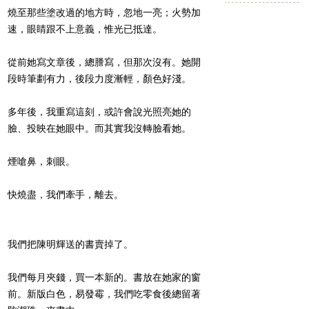
燒至那些塗改過的地方時，忽地一亮；火勢加
速，眼睛跟不上意義，惟光已抵達。
從前她寫文章後，總謄寫，但那次沒有。她開
段時筆劃有力，後段力度漸輕，顏色好淺。
多年後，我重寫這刻，或許會說光照亮她的
臉、投映在她眼中。而其實我沒轉臉看她。
煙嗆鼻，刺眼。
快燒盡，我們牽手，離去。
我們把陳明輝送的書賣掉了。
我們每月夾錢，買一本新的。書放在她家的窗
前。新版白色，易發霉，我們吃零食後總留著