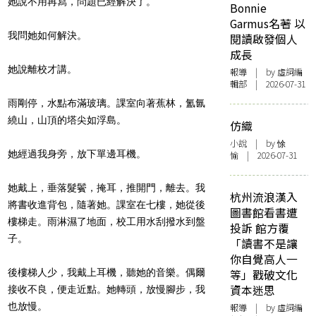
她說不用再寫，問題已經解決了。
Bonnie
Garmus名著 以
我問她如何解決。
閱讀啟發個人
成長
她說離校才講。
報導
| by 虛詞編
輯部 | 2026-07-31
雨剛停，水點布滿玻璃。課室向著蕉林，氳氤
繞山，山頂的塔尖如浮島。
仿織
小說
| by 悇
她經過我身旁，放下單邊耳機。
愉 | 2026-07-31
她戴上，垂落髮鬢，掩耳，推開門，離去。我
杭州流浪漢入
將書收進背包，隨著她。課室在七樓，她從後
圖書館看書遭
樓梯走。雨淋濕了地面，校工用水刮撥水到盤
投訴 館方覆
子。
「讀書不是讓
你自覺高人一
後樓梯人少，我戴上耳機，聽她的音樂。偶爾
等」戳破文化
資本迷思
接收不良，便走近點。她轉頭，放慢腳步，我
也放慢。
報導
| by 虛詞編