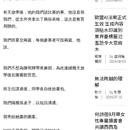
豆 | 2026-08-03
有天放學後，他約我們談比賽的事。他沒直視
歐盟AI法案正式
我們，從文件夾拿出了兩份表格，這次是教育
生效 生成內容
局辦的。
須貼水印識別
業界憂標籤氾
我們班要交兩篇，每個參賽者可投兩篇。他
濫恐令大眾麻
說。
木
報導
| by 虛詞編
輯部 | 2026-08-03
我們不想為陳明輝帶來麻煩，為此連續幾天放
學後在圖書館苦思。
無法跨越的理
解
班主任課過後，同學各自收拾書包。
散文
| by 彭慧
瑜 | 2026-07-31
我們隔幾張桌子，以短訊溝通。
何詩蓓8月舉女
我寄給她書的圖案。
性專屬讀書會
共讀西西及