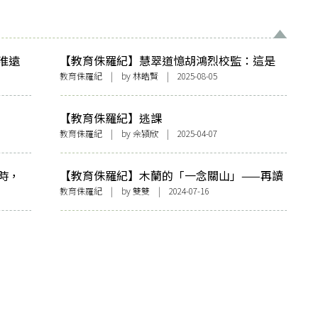
淮遠
【教育侏羅紀】慧翠道憶胡鴻烈校監：這是
只屬於某個逝去時代的樹仁故事
教育侏羅紀
| by
林皓賢
| 2025-08-05
【教育侏羅紀】逃課
教育侏羅紀
| by 佘潁欣 | 2025-04-07
時，
【教育侏羅紀】木蘭的「一念關山」——再讀
中一課文〈木蘭辭〉的浮想聯翩
教育侏羅紀
| by
雙雙
| 2024-07-16