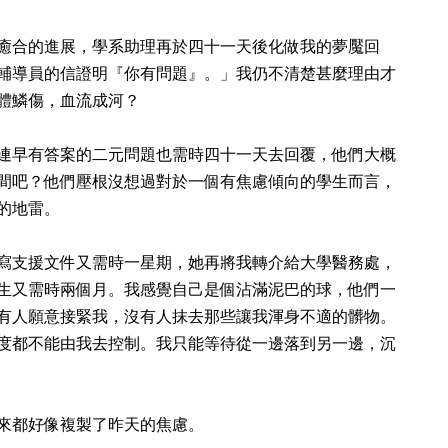
癒合的進展，學系助理再於四十一天後化做我的夢魘回
輔導員的信證明『你有問題』。」我仍不清楚甚麼理由才
體鱗傷，血流成河？
連早有答案的二元問題也需時四十一天去回覆，他們大概
間吧？他們壓根沒想過對於一個有焦慮傾向的學生而言，
的地雷。
寫支援文件又需時一星期，她再將我轉介給大學醫務處，
生又需時兩個月。我感覺自己是個沾滿泥巴的球，他們一
有人願意接緊我，沒有人抹去那些讓我渾身不適的髒物。
度都不能由我去控制。我只能等待從一邊落到另一邊，沉
來都好像複製了昨天的焦慮。