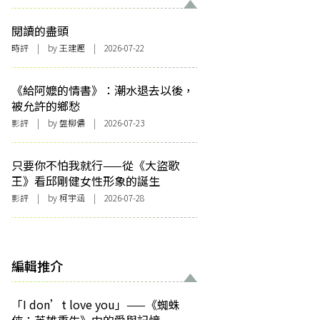
閱讀的盡頭
時評
| by 王建鏗 | 2026-07-22
《給阿嬤的情書》：潮水退去以後，
被允許的鄉愁
影評
| by 盤柳儂 | 2026-07-23
只要你不怕我就行——從《大盜歌
王》看邱剛健女性形象的誕生
影評
| by 柯宇涵 | 2026-07-28
編輯推介
「I don’t love you」——《蜘蛛