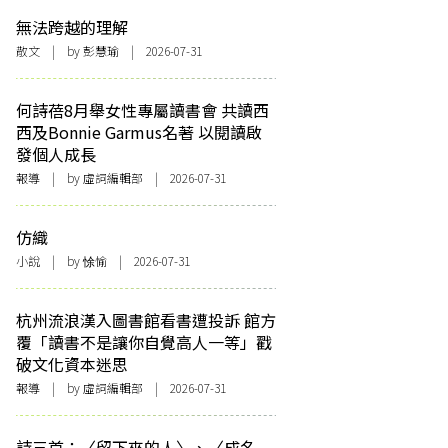
無法跨越的理解
散文
| by 彭慧瑜 | 2026-07-31
何詩蓓8月舉女性專屬讀書會 共讀西
西及Bonnie Garmus名著 以閱讀啟
發個人成長
報導
| by 虛詞編輯部 | 2026-07-31
仿織
小說
| by 悇愉 | 2026-07-31
杭州流浪漢入圖書館看書遭投訴 館方
覆「讀書不是讓你自覺高人一等」戳
破文化資本迷思
報導
| by 虛詞編輯部 | 2026-07-31
詩三首：〈留下來的人〉、〈成名