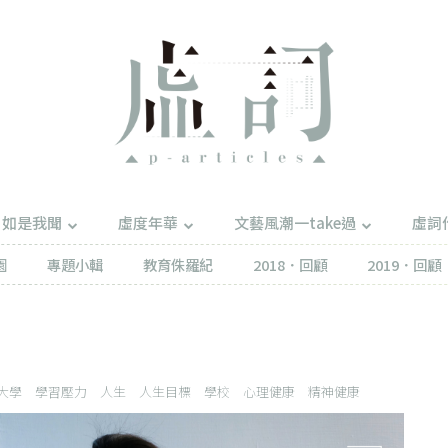
如是我聞
虛度年華
文藝風潮一take過
虛詞
園
專題小輯
教育侏羅紀
2018．回顧
2019．回顧
大學
學習壓力
人生
人生目標
學校
心理健康
精神健康