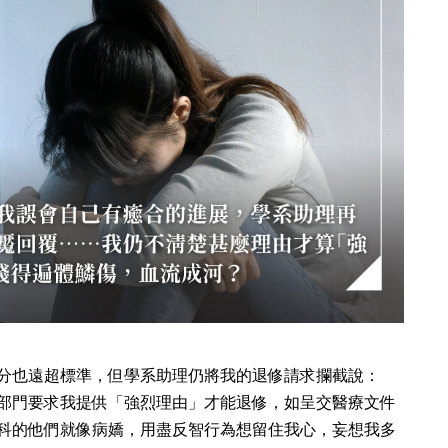
分也遠超標準，但學系助理仍將我的退修請求攔截說：
部門要求我提供「強烈理由」才能退修，如呈交醫療文件
科的他們就像病嬌，用盡反智行為想留住我心，妄想我多