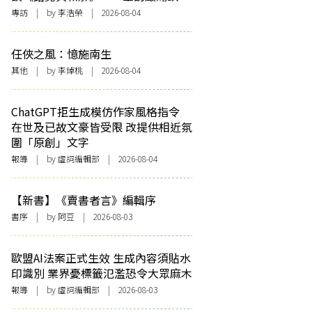
專訪
| by 李浩榮 | 2026-08-04
任俠之風：憶施南生
其他
| by 李焯桃 | 2026-08-04
ChatGPT拒生成模仿作家風格指令
在世及已故文豪皆受限 改提供相近氛
圍「原創」文字
報導
| by 虛詞編輯部 | 2026-08-04
【新書】《賣書者言》編輯序
書序
| by 阿豆 | 2026-08-03
歐盟AI法案正式生效 生成內容須貼水
印識別 業界憂標籤氾濫恐令大眾麻木
報導
| by 虛詞編輯部 | 2026-08-03