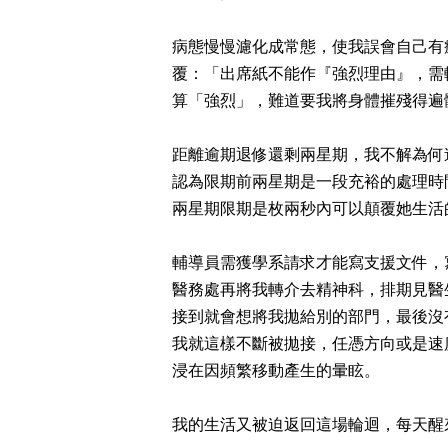
病態慢慢濾化成常態，使我誤會自己有
覆：「出席紙不能作『強烈理由』，需
算「強烈」，難道要我將身體摧殘得遍
距離逾期退修還剩兩星期，我不解為何
認為限期前兩星期是一段充裕的處理時
兩星期限期是枚兩秒內可以顛覆她生活
輔導員需獲學系請求才能寫支援文件，
醫務處再將我轉介去精神科，排期見醫
接到就會想將我拋給別的部門，最後沒
我就這樣不斷被拋接，任憑方向或是速
浸在因頻繁移動產生的暈眩。
我的生活又被迫返回這場輪迴，每天醒