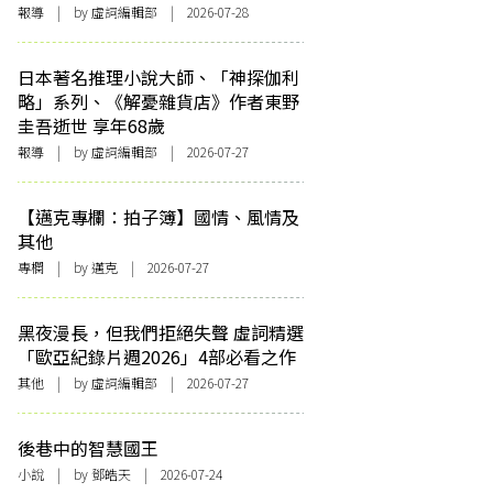
報導
| by 虛詞編輯部 | 2026-07-28
日本著名推理小說大師、「神探伽利
略」系列、《解憂雜貨店》作者東野
圭吾逝世 享年68歲
報導
| by 虛詞編輯部 | 2026-07-27
【邁克專欄：拍子簿】國情、風情及
其他
專欄
| by
邁克
| 2026-07-27
黑夜漫長，但我們拒絕失聲 虛詞精選
「歐亞紀錄片週2026」4部必看之作
其他
| by 虛詞編輯部 | 2026-07-27
後巷中的智慧國王
小說
| by 鄧皓天 | 2026-07-24