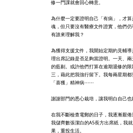
修一門課就會回心轉意。
為什麼一定要證明自己「有病」，才算
魂，但只要沒有醫療文件證實，他們仍
有誰來理解我？
為獲得支援文件，我開始定期約見輔導
理出席記錄是否足夠當證明。一天、兩
的藍剔。或許他們打算在逾期退修的限
三，藉此把我強行留下。我每兩星期都
「喜獲」精神病⋯⋯
謝謝部門的悉心栽培，讓我明白自己也
在我不斷檢查電郵的日子，我逐漸厭倦
我儲齊數張潔白的A5長方出席紙，我
果，重投生活。