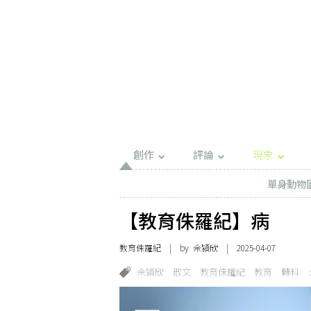
創作
評論
現象
單身動物
【教育侏羅紀】病
教育侏羅紀
| by 佘潁欣 | 2025-04-07
佘潁欣
散文
教育侏羅紀
教育
轉科