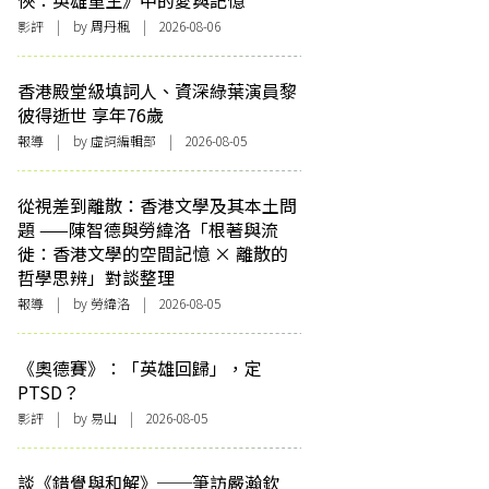
俠：英雄重生》中的愛與記憶
影評
| by
周丹楓
| 2026-08-06
香港殿堂級填詞人、資深綠葉演員黎
彼得逝世 享年76歲
報導
| by 虛詞編輯部 | 2026-08-05
從視差到離散：香港文學及其本土問
題 ——陳智德與勞緯洛「根著與流
徙：香港文學的空間記憶 × 離散的
哲學思辨」對談整理
報導
| by 勞緯洛 | 2026-08-05
《奧德賽》：「英雄回歸」，定
PTSD？
影評
| by 易山 | 2026-08-05
談《錯覺與和解》──筆訪嚴瀚欽