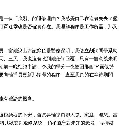
是一個「強烈」的退修理由？我感覺自己在這裏失去了靈
可質疑靈魂是否確實存在。我理解程序是工作所需，那又
員。當她說出席記錄也是醫療證明，我便立刻詢問學系助
天、三天，我也沒有收到她任何回覆，只有一個意義未明
期前一晚拒絕申請，令我的學分一夜便因那個“F”而低於
要向輔導員更新那停滯的程序，直至我真的在等待期間
能有確診的機會。
這種懸著的不安，嘗試與輔導員聊人際、家庭、理想。當
就將其繳交到退修系統，稍稍遺忘對未知的恐懼，等待結