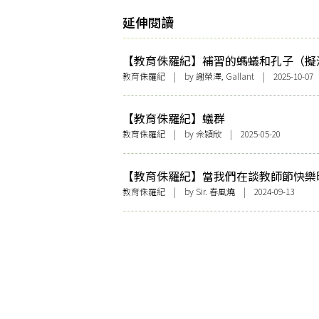
延伸閱讀
【教育侏羅紀】補習的螞蟻和孔子（擬
兩則）
教育侏羅紀
| by 謝榮澤, Gallant | 2025-10-07
【教育侏羅紀】蟻群
教育侏羅紀
| by 佘潁欣 | 2025-05-20
【教育侏羅紀】當我們在談教師節快樂
我們在談論什麼？
教育侏羅紀
| by Sir. 春風燒 | 2024-09-13