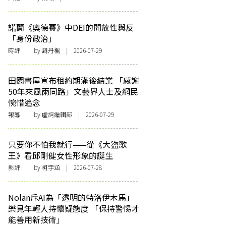
諾蘭《奧德賽》中DEI的開放性與反
「身份政治」
時評
| by
周丹楓
| 2026-07-29
田園書屋宣布租約期滿後結業 「感謝
50年來風雨同路」文藝界人士及網民
惋惜追念
報導
| by 虛詞編輯部 | 2026-07-29
只要你不怕我就行——從《大盜歌
王》看邱剛健女性形象的誕生
影評
| by 柯宇涵 | 2026-07-28
Nolan斥AI為「透明的特洛伊木馬」
樂見年輕人持懷疑態度 「保持警惕才
能善用新技術」