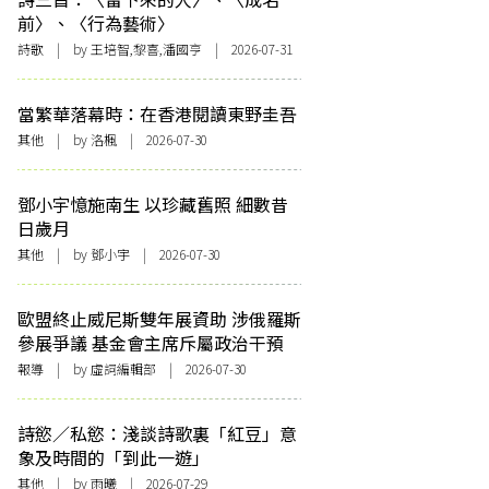
前〉、〈行為藝術〉
詩歌
| by 王培智,黎喜,潘國亨 | 2026-07-31
當繁華落幕時：在香港閱讀東野圭吾
其他
| by
洛楓
| 2026-07-30
鄧小宇憶施南生 以珍藏舊照 細數昔
日歲月
其他
| by 鄧小宇 | 2026-07-30
歐盟終止威尼斯雙年展資助 涉俄羅斯
參展爭議 基金會主席斥屬政治干預
報導
| by 虛詞編輯部 | 2026-07-30
詩慾／私慾：淺談詩歌裏「紅豆」意
象及時間的「到此一遊」
其他
| by 雨曦 | 2026-07-29