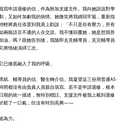
我寫申請退修的信，作為附加支援文件。我向她訴說對學
劃，又如何加劇我的病情。她微笑將我綁回牢籠，重新指
輕輕將責任添置到我肩上勸說：「不只是你有壓力，所有
如兩個語言不通的人在交談。我不懂回覆她，她是想我答
加油」嗎？跟她告別後，我隨即去見輔導員，見完輔導員
又將情緒演繹三次。
它已徹底融入了我的呼吸。
席紙、輔導員的信、醫生轉介信。我凝望這三份用普通A5
時間都沒有由負責人員親自填寫。若不是申請退修，根本
日期的統一描述，無特別標註。支援文件被我上載到退修
於鬆了一口氣，但沒有特別高興——
能為力。