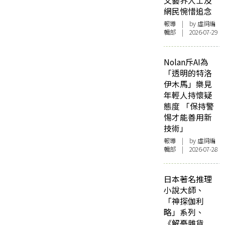
文藝界人士及
網民惋惜追念
報導
| by 虛詞編
輯部 | 2026-07-29
Nolan斥AI為
「透明的特洛
伊木馬」樂見
年輕人持懷疑
態度 「保持警
惕才能善用新
技術」
報導
| by 虛詞編
輯部 | 2026-07-28
日本著名推理
小說大師、
「神探伽利
略」系列、
《解憂雜貨