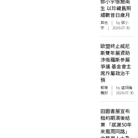
鄧小宇憶施南
生 以珍藏舊照
細數昔日歲月
其他
| by 鄧小
宇 | 2026-07-30
歐盟終止威尼
斯雙年展資助
涉俄羅斯參展
爭議 基金會主
席斥屬政治干
預
報導
| by 虛詞編
輯部 | 2026-07-30
田園書屋宣布
租約期滿後結
業 「感謝50年
來風雨同路」