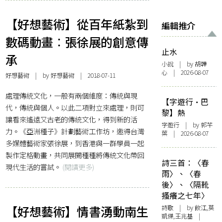
【好想藝術】從百年紙紮到
編輯推介
數碼動畫︰張徐展的創意傳
止水
承
小說
| by 胡韡
心 | 2026-08-07
好想藝術
| by
好想藝術
| 2018-07-11
處理傳統文化，一般有兩個維度：傳統與現
【字遊行·巴
代，傳統與個人。以此二項對立來處理，則可
黎】熱
讓看來遙遠又古老的傳統文化，得到新的活
字遊行
| by 郭芊
力。《亞洲種子》計劃藝術工作坊，邀得台灣
葉 | 2026-08-07
多媒體藝術家張徐展，到香港與一群學員一起
製作定格動畫，共同展開種種將傳統文化帶回
詩三首：〈春
現代生活的嘗試。
(閱讀更多)
雨〉、〈春
後〉、〈隔靴
搔癢之七年〉
【好想藝術】情書湧動南生
詩歌
| by 飲江,莫
凱傑,王兆基 |