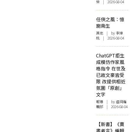
榮 | 2026-08-04
任俠之風：憶
施南生
其他
| by 李焯
桃 | 2026-08-04
ChatGPT拒生
成模仿作家風
格指令 在世及
已故文豪皆受
限 改提供相近
氛圍「原創」
文字
報導
| by 虛詞編
輯部 | 2026-08-04
【新書】《賣
書者言》編輯