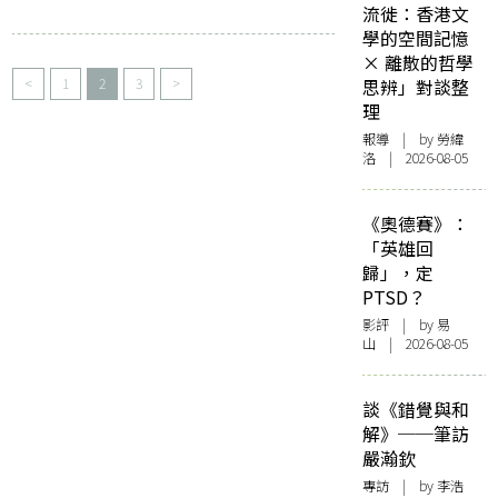
流徙：香港文
學的空間記憶
× 離散的哲學
<
1
2
3
>
思辨」對談整
理
報導
| by 勞緯
洛 | 2026-08-05
《奧德賽》：
「英雄回
歸」，定
PTSD？
影評
| by 易
山 | 2026-08-05
談《錯覺與和
解》──筆訪
嚴瀚欽
專訪
| by 李浩