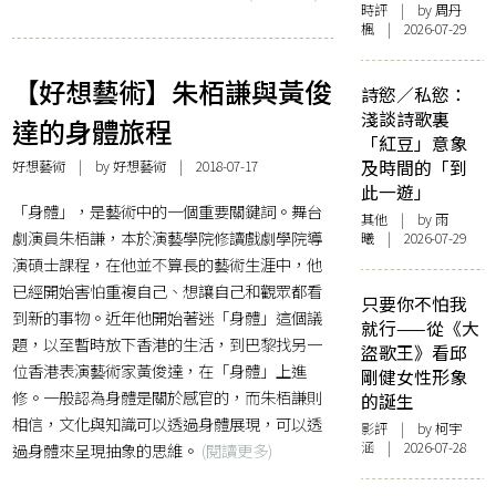
時評
| by
周丹
楓
| 2026-07-29
【好想藝術】朱栢謙與黃俊
詩慾／私慾：
淺談詩歌裏
達的身體旅程
「紅豆」意象
及時間的「到
好想藝術
| by
好想藝術
| 2018-07-17
此一遊」
「身體」，是藝術中的一個重要關鍵詞。舞台
其他
| by 雨
劇演員朱栢謙，本於演藝學院修讀戲劇學院導
曦 | 2026-07-29
演碩士課程，在他並不算長的藝術生涯中，他
已經開始害怕重複自己、想讓自己和觀眾都看
只要你不怕我
到新的事物。近年他開始著迷「身體」這個議
就行——從《大
題，以至暫時放下香港的生活，到巴黎找另一
盜歌王》看邱
位香港表演藝術家黃俊達，在「身體」上進
剛健女性形象
修。一般認為身體是關於感官的，而朱栢謙則
的誕生
相信，文化與知識可以透過身體展現，可以透
影評
| by 柯宇
涵 | 2026-07-28
過身體來呈現抽象的思維。
(閱讀更多)