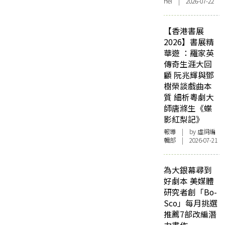
Hei | 2026-07-22
【香港書展
2026】書展精
華遊 ：羅家英
傳奇生涯大回
顧 阮兆輝與鄧
樹榮談戲曲本
質 細析粵劇大
師唐滌生《蝶
影紅梨記》
報導
| by 虛詞編
輯部 | 2026-07-21
為大銀幕尋到
好劇本 美媒體
研究者創「Bo-
Sco」每月挑選
推薦7部改編潛