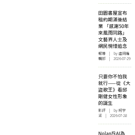
田園書屋宣布
租約期滿後結
業 「感謝50年
來風雨同路」
文藝界人士及
網民惋惜追念
報導
| by 虛詞編
輯部 | 2026-07-29
只要你不怕我
就行——從《大
盜歌王》看邱
剛健女性形象
的誕生
影評
| by 柯宇
涵 | 2026-07-28
Nolan斥AI為