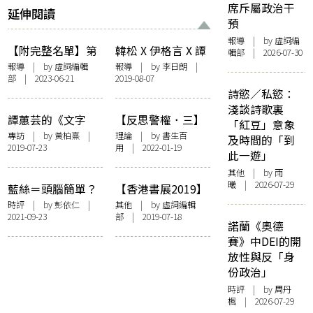
席斥屬政治干
延伸閱讀
預
報導
| by 虛詞編
【附完整名單】第
韓松 X 伊格言 X 譚
輯部 | 2026-07-30
四屆香港出版雙年
劍︰科幻小說作為
報導
| by 虛詞編輯
報導
| by 李日朗 |
部 | 2023-06-21
2019-08-07
獎公布得獎名單 西
預言書？
詩慾／私慾：
西詩集《動物嘉年
淺談詩歌裏
華》獲出版大獎
譚蕙芸的《文字
【反思警權．三】
「紅豆」意象
欲》：沒有比逼近
警務制度亮紅燈
專訪
| by
黃柏熹
|
理論
| by
書生百
及時間的「到
2019-07-23
用
| 2022-01-19
人性真實更重要的
「街頭司法」如何
此一遊」
形成警察國家？
其他
| by 雨
曦 | 2026-07-29
藍絲＝頭腦簡單？
【香港書展2019】
媒體與時代之爭
無秩序編輯室香港
時評
| by
彭依仁
|
其他
| by 虛詞編輯
2021-09-23
部 | 2019-07-18
書展高汁書單
諾蘭《奧德
賽》中DEI的開
放性與反「身
份政治」
時評
| by
周丹
楓
| 2026-07-29