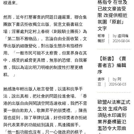
格指令 在世及
積過來。
已故文豪皆受
限 改提供相近
然而，
近年打壓審查的問題日趨嚴重。聯合集
氛圍「原創」
團旗下書店拒收獨立出版、留意文藝書籍
立
文字
場；淫審處判定村上春樹《刺殺騎士團長》為
報導
| by 虛詞編
「第二類不雅物品」。言論自由全面收緊，文
輯部 | 2026-08-04
學出版的細微變化，對出版生態亦有指標作
用
。「
一般市民可能不太察覺，但業界身在其
【新書】《賣
中，感受的威脅更具體，無形的恐懼、自我審
書者言》編輯
查，我以為這比明刀明槍的制度性打壓更糟
序
糕。
」
書序
| by 阿
豆 | 2026-08-03
她感激年輕出版人敢言發聲，以溫和抗爭手
法，說出真相，把社會的問題拉進會場。「香
歐盟AI法案正式
港的出版自由與閱讀空間迅速收縮，我們不需
生效 生成內容
要一個自欺欺人，歌舞昇平的頒獎禮。」
陳燕
須貼水印識別
遐也提到，
除了舉牌抗議，好些得獎者亦拒絕
業界憂標籤氾
與代表業界的功能組別議員，馬逢國握手。
濫恐令大眾麻
「他一點功能也沒有，只一心做政府的棋子，