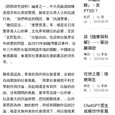
歸」，定
《西西研究資料》編者之一，中大高級講師陳
PTSD？
燕遐亦有出席
頒獎禮。她肯定出席人士的抗議
影評
| by 易
行為。「他們舉起的標語，像『抗議警暴』、
山 | 2026-08-05
『撤回惡法』、『推雙普選』等，都是近日深
繫香港人心的事，文化界有關注的必要；至於
談《錯覺與和
『反對監控』、『出版自由』也反映出版界近
解》──筆訪
年經歷的問題，如2015年銅鑼灣書店事件、近
嚴瀚欽
年三中商對出版與閱讀市場的壟斷，中國政治
專訪
| by 李浩
敏感書籍、傘運與社運書籍在連鎖書店的消失
榮 | 2026-08-04
等。」
任俠之風：憶
陳燕遐認為，香港的寫作與出版發展，全賴於
施南生
自由開放的社會風氣。「商業社會雖然不利文
其他
| by 李焯
學創作與評論，你起碼還是有寫作、出版的自
桃 | 2026-08-04
由。沒有開闊的風氣，要孕育這樣一位作家，
以及龐大的評論群體，恐怕困難很多。」以作
ChatGPT拒生
家西西為例，她的創作，抑或有關她作品的討
成模仿作家風
論，都是在無拘束的社會環境下，得以慢慢累