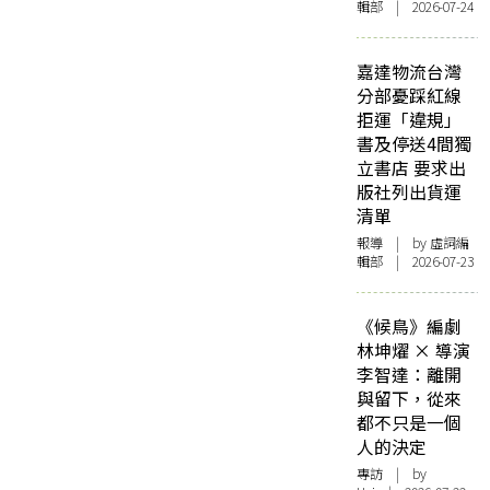
輯部 | 2026-07-24
嘉達物流台灣
分部憂踩紅線
拒運「違規」
書及停送4間獨
立書店 要求出
版社列出貨運
清單
報導
| by 虛詞編
輯部 | 2026-07-23
《候鳥》編劇
林坤燿 × 導演
李智達：離開
與留下，從來
都不只是一個
人的決定
專訪
| by