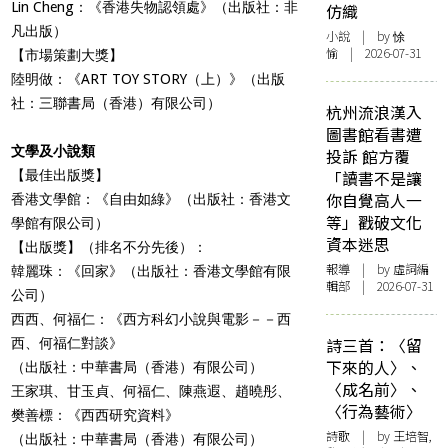
Lin Cheng：《香港失物認領處》
（出版社：非
仿織
凡出版）
小說
| by 悇
愉 | 2026-07-31
【市場策劃大獎】
陸明做：《ART TOY STORY（上）》
（出版
社：三聯書局（香港）有限公司）
杭州流浪漢入
圖書館看書遭
文學及小說類
投訴 館方覆
【最佳出版獎】
「讀書不是讓
你自覺高人一
香港文學館：《自由如綠》（出版社：香港文
等」戳破文化
學館有限公司）
資本迷思
【出版獎】
（排名不分先後）：
報導
| by 虛詞編
韓麗珠：《回家》
（出版社：香港文學館有限
輯部 | 2026-07-31
公司）
西西、何福仁：《西方科幻小說與電影－－西
詩三首：〈留
西、何福仁對談》
下來的人〉、
（出版社：中華書局（香港）有限公司）
〈成名前〉、
王家琪、甘玉貞、何福仁、陳燕遐、趙曉彤、
〈行為藝術〉
樊善標：《西西研究資料》
詩歌
| by 王培智,
（出版社：中華書局（香港）有限公司）