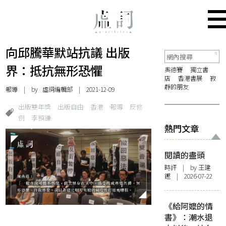
向邱騰華默站抗議 出版
界：抵抗無形恐懼
奧德賽
獨立書
店
香港書展
寂
靜的朋友
報導
| by 虛詞編輯部 | 2021-12-09
出版雙年獎
出版自由
香港
報導
反修
例
李顥謙
熱門文章
閱讀的盡頭
時評
| by 王建
鏗 | 2026-07-22
《給阿嬤的情
書》：潮水退