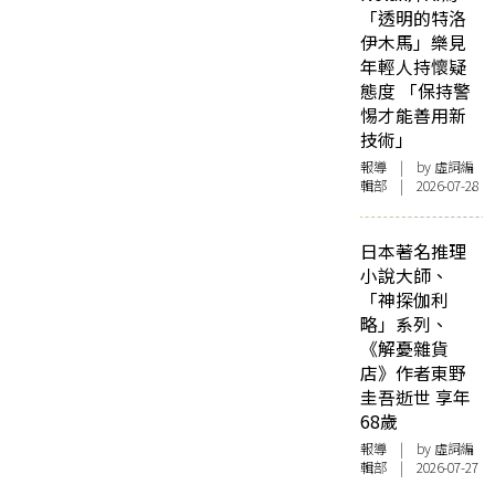
「透明的特洛
伊木馬」樂見
年輕人持懷疑
態度 「保持警
惕才能善用新
技術」
報導
| by 虛詞編
輯部 | 2026-07-28
日本著名推理
小說大師、
「神探伽利
略」系列、
《解憂雜貨
店》作者東野
圭吾逝世 享年
68歲
報導
| by 虛詞編
輯部 | 2026-07-27