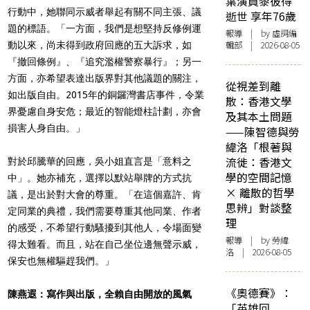
葉演員黎彼得
行動中，她聯同示威者
舉起有關不同主張、議
逝世 享年76歲
題的標語。「一方面，我們是想堅持反修例運
報導
| by 虛詞編
輯部 | 2026-08-05
動以來，尚未得到政府回應的五大訴求，如
『撤回條例』、『追究濫權警察暴行』；另一
方面，亦希望表達出版界對其他議題的關注，
從視差到離
如出版自由。2015年的銅鑼灣書店事件，令業
散：香港文學
界憂慮自身安危；最近的智能燈柱計劃，亦會
及其本土問題
損害人身自由。」
——陳智德與勞
緯洛「根著與
流徙：香港文
對於邱騰華的回應，吳小姐直言是「意料之
學的空間記憶
中」。她亦補充，選擇以默站舉牌的方式抗
× 離散的哲學
議，是出於對大會的尊重。「在這個嘉許、肯
思辨」對談整
定同業的典禮，我們需要尊重其他同業、作者
理
的感受，不希望行動騷擾到其他人，令場面變
報導
| by 勞緯
得太難看。而且，站在自己坐位邊無聲示威，
洛 | 2026-08-05
保安也無權驅趕我們。」
《奧德賽》：
陳燕遐：寫作與出版，全賴自由開放的風氣
「英雄回