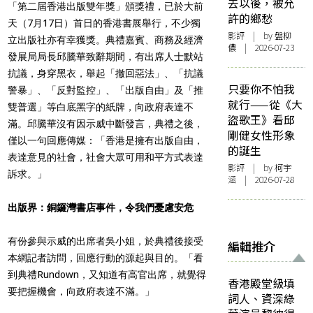
去以後，被允
「第二屆香港出版雙年獎」頒獎禮，已於大前
許的鄉愁
天（7月17日）首日的香港書展舉行，不少獨
影評
| by 盤柳
立出版社亦有幸獲獎。典禮嘉賓、商務及經濟
儂 | 2026-07-23
發展局局長邱騰華致辭期間，有出席人士默站
抗議，身穿黑衣，
舉起「撤回惡法」、「抗議
只要你不怕我
警暴」、「反對監控」、「出版自由」及「推
就行——從《大
雙普選」等白底黑字的紙牌，向政府表達不
盜歌王》看邱
滿。邱騰華沒有因示威中斷發言，典禮之後，
剛健女性形象
僅以一句回應傳媒：「香港是擁有出版
自由，
的誕生
表達意見的社會，社會大眾可用和平方式表達
影評
| by 柯宇
訴求。」
涵 | 2026-07-28
出版界：銅鑼灣書店事件，令我們憂慮安危
有份參與示威的出席者吳小姐，於
典禮
後接受
編輯推介
本網
記者訪問，回應行動的源起與目的。「看
到典禮Rundown，又知道有高官出席，就覺得
香港殿堂級填
要把握機會，向政府表達不滿。」
詞人、資深綠