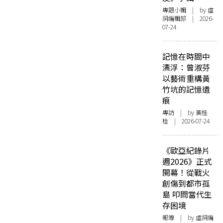
專題小輯
| by 虛
詞編輯部 | 2026-
07-24
記憶在時間中
漂浮：曾淑芬
以藝術重構黃
竹坑的記憶遺
痕
專訪
| by 黃桂
桂 | 2026-07-24
《歐亞紀錄片
週2026》正式
開幕！從戰火
創傷到都市孤
島 叩問當代生
存困境
報導
| by 虛詞編