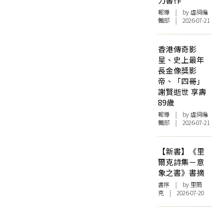
力書作
報導
| by 虛詞編
輯部 | 2026-07-21
香港傳奇影
星、史上最年
長金像獎影
帝、「四哥」
謝賢逝世 享壽
89歲
報導
| by 虛詞編
輯部 | 2026-07-21
【新書】《里
爾克詩集－意
象之書》書摘
書序
| by 里爾
克 | 2026-07-20