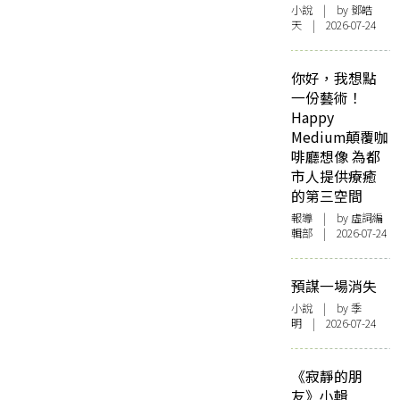
小說
| by 鄧皓
天 | 2026-07-24
你好，我想點
一份藝術！
Happy
Medium顛覆咖
啡廳想像 為都
市人提供療癒
的第三空間
報導
| by 虛詞編
輯部 | 2026-07-24
預謀一場消失
小說
| by 季
明 | 2026-07-24
《寂靜的朋
友》小輯