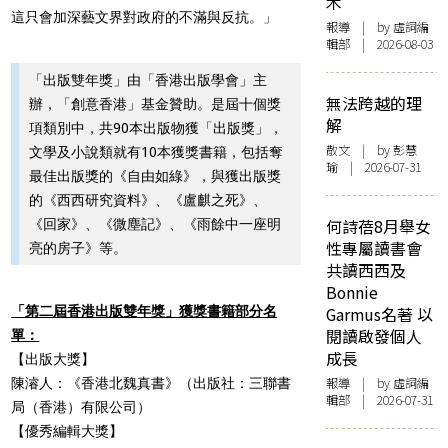
木
這只會加深藝文界對政府的不滿與反抗。」
報導
| by 虛詞編
輯部 | 2026-08-03
「出版雙年獎」由「香港出版學會」主
無法跨越的理
辦，「創意香港」基金贊助。是屆十個獎
解
項類別中，共90本出版物獲「出版獎」，
散文
| by 彭慧
文學及小說類就有10本獲獎書籍，包括奪
瑜 | 2026-07-31
最佳出版獎的《自由如綠》，與獲出版獎
的《西西研究資料》、《盧麒之死》、
何詩蓓8月舉女
《回家》、《微塵記》、《雨餘中一座明
性專屬讀書會
亮的房子》等。
共讀西西及
Bonnie
「第二屆香港出版雙年獎」獲獎書籍部分名
Garmus名著 以
閱讀啟發個人
單：
成長
【出版大獎】
報導
| by 虛詞編
陳濬人：《香港北魏真書》
（出版社：三聯書
輯部 | 2026-07-31
局（香港）有限公司）
【優秀編輯大獎】