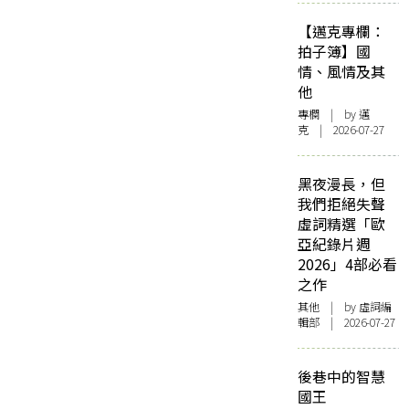
【邁克專欄：
拍子簿】國
情、風情及其
他
專欄
| by
邁
克
| 2026-07-27
黑夜漫長，但
我們拒絕失聲
虛詞精選「歐
亞紀錄片週
2026」4部必看
之作
其他
| by 虛詞編
輯部 | 2026-07-27
後巷中的智慧
國王