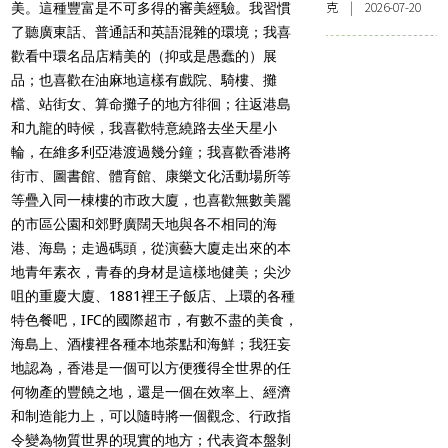
克 | 2026-07-20
美。這種豐富是不可多得的審美經驗。我習慣
了聽廣東話、普通話和英語混雜的環境；我喜
歡看中環名品店精美的（抑或是愚蠢的）展
品；也喜歡在油麻地這樣有戲院、騎樓、攤
檔、站街女、算命攤子的地方徘徊；往返港島
和九龍的時候，我喜歡特意繞路去坐天星小
輪，在維多利亞港渡過幾分鐘；我喜歡香港將
街市、圖書館、體育館、康樂文化活動場所等
等疊入同一棟樓的市政大廈，也喜歡無數美麗
的市區公園和郊野廣闊天地與各不相同的海
港、海島；走過碼頭，從演藝大廈走出來的本
地青年素衣，青春的身材是這樣地健美；尖沙
咀的重慶大廈、1881裡王子飯店、上環的各種
特色餐吧，IFC的國際超市，有數不盡的美食，
海島上、酒樓裡各種本地茶點和海鮮；我狂妄
地認為，香港是一個可以方便獲得全世界的任
何物產的豐饒之地，還是一個在效率上、經濟
和制造能力上，可以隨時將一個觀念、行政指
令變為物質世界的現實的地方；代表資本盤剝