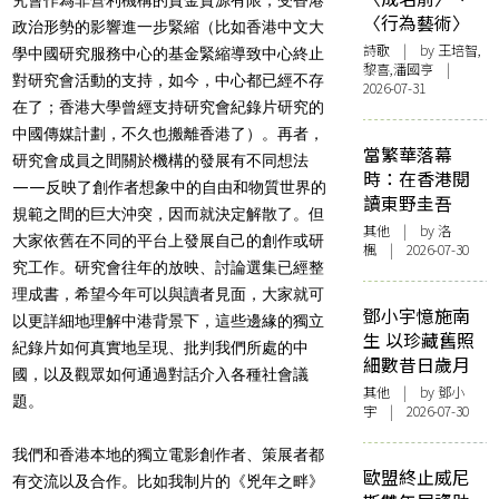
〈行為藝術〉
政治形勢的影響進一步緊縮（比如香港中文大
詩歌
| by 王培智,
學中國研究服務中心的基金緊縮導致中心終止
黎喜,潘國亨 |
對研究會活動的支持，如今，中心都已經不存
2026-07-31
在了；香港大學曾經支持研究會紀錄片研究的
中國傳媒計劃，不久也搬離香港了）。再者，
當繁華落幕
研究會成員之間關於機構的發展有不同想法
時：在香港閱
——反映了創作者想象中的自由和物質世界的
讀東野圭吾
規範之間的巨大沖突，因而就決定解散了。但
其他
| by
洛
大家依舊在不同的平台上發展自己的創作或研
楓
| 2026-07-30
究工作。研究會往年的放映、討論選集已經整
理成書，希望今年可以與讀者見面，大家就可
鄧小宇憶施南
以更詳細地理解中港背景下，這些邊緣的獨立
生 以珍藏舊照
紀錄片如何真實地呈現、批判我們所處的中
細數昔日歲月
國，以及觀眾如何通過對話介入各種社會議
其他
| by 鄧小
題。
宇 | 2026-07-30
我們和香港本地的獨立電影創作者、策展者都
歐盟終止威尼
有交流以及合作。比如我制片的《兇年之畔》