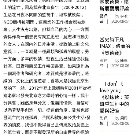
念安德魯·懷
上的流亡，因為我在北京多年（2004-2012）
斯展觀展評論
生活在日夜不間斷的監視中，經常被軟禁，
藝評
| by 李冰
苔 | 2026-08-07
NGO機構被關閉，連商業的工作機會都被剝
奪，人生沒有出路。但我自己的內心，一方面
覺得作為一個想要有獨立思想、意志和行動力
當史詩下凡
的女人，在國內的日常生活，從政治上到文化
IMAX：路蘭的
意義上，一直就是一種異類和孤獨的狀態；另
《奧德賽》
一方面，多年的軟禁、監視生活已經迫使我從
影評
| by 陳麗
芬 | 2026-08-06
社區、田野和商業工作轉回書齋。如果說作為
一個寫作者和研究者，本質就是漂浪著的，邊
緣的，文化上的漫遊者，香港只是我從北京出
「I don’t
發的下一站。2012年登上飛機時和2001年從福
love you」——
建老家出發去北京念大學時的心情一樣，我十
《蜘蛛俠：英
分興奮，雖然身無分文，但滿懷憧憬，自信可
雄重生》中的
愛與記憶
以憑著雙手創造一切。從這個角度，雖然也經
歷流亡的各種孤獨、苦悶和被剝奪公共生活/發
影評
| by
周丹
楓
| 2026-08-06
表的憤怒，我也不覺得自己是傳統政治意義上
的流亡者，而是不斷發現新的自由世界的探險