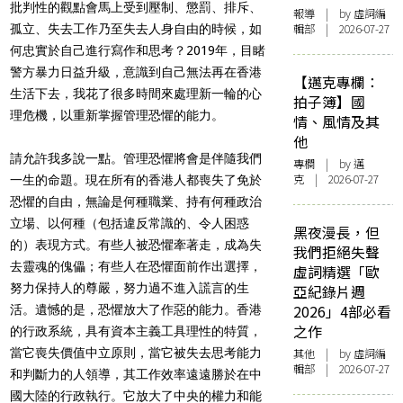
批判性的觀點會馬上受到壓制、懲罰、排斥、
報導
| by 虛詞編
輯部 | 2026-07-27
孤立、失去工作乃至失去人身自由的時候，如
何忠實於自己進行寫作和思考？2019年，目睹
警方暴力日益升級，意識到自己無法再在香港
【邁克專欄：
生活下去，我花了很多時間來處理新一輪的心
拍子簿】國
理危機，以重新掌握管理恐懼的能力。
情、風情及其
他
請允許我多說一點。管理恐懼將會是伴隨我們
專欄
| by
邁
克
| 2026-07-27
一生的命題。現在所有的香港人都喪失了免於
恐懼的自由，無論是何種職業、持有何種政治
立場、以何種（包括違反常識的、令人困惑
黑夜漫長，但
的）表現方式。有些人被恐懼牽著走，成為失
我們拒絕失聲
去靈魂的傀儡；有些人在恐懼面前作出選擇，
虛詞精選「歐
努力保持人的尊嚴，努力過不進入謊言的生
亞紀錄片週
2026」4部必看
活。遺憾的是，恐懼放大了作惡的能力。香港
之作
的行政系統，具有資本主義工具理性的特質，
當它喪失價值中立原則，當它被失去思考能力
其他
| by 虛詞編
輯部 | 2026-07-27
和判斷力的人領導，其工作效率遠遠勝於在中
國大陸的行政執行。它放大了中央的權力和能