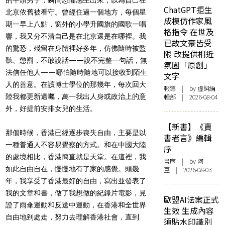
ChatGPT拒生
北京依舊被看守。曾經住過一個地方，每個星
成模仿作家風
期一早上八點，窗外的小學升國旗的國歌一唱
格指令 在世及
響，我又分不清自己是在北京還是在哪裡。我
已故文豪皆受
的驚恐，殘留在身體裡好多年，仿佛隨時被監
限 改提供相近
聽、懲罰，不敢說話——說不完整一句話，無
氛圍「原創」
法信任他人——哪怕隨時隨地可以接收到陌生
文字
人的善意。在讀博士學位的那幾年，每次回大
報導
| by 虛詞編
陸我都更新遺囑，萬一我出人身或政治上的意
輯部 | 2026-08-04
外，好提前安排女兒的生活。
【新書】《賣
那個時候，香港已經逐步喪失自由，主要是以
書者言》編輯
一種普通人不容易覺察的方式。和在中國大陸
序
的處境相比，香港簡直就是天堂。在這裡，我
書序
| by 阿
如此自由自在，慢慢地有了家的感覺。頭幾
豆 | 2026-08-03
年，我享受了香港最好的自由，寫出並發表了
我的文章和書，做了我想做的紀錄片電影，見
歐盟AI法案正式
證了雨傘運動和反送中運動，在香港和全世界
生效 生成內容
自由地到處走，努力去理解香港社會，直到
須貼水印識別