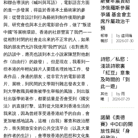
斯雙年展資助
和聯合導演的《喊叫與耳語》，電影語言方面
涉俄羅斯參展
的進一步發展，得益於香港本土藝術家的參
爭議 基金會主
與：從聲音設計到行為藝術到制作後期的參
席斥屬政治干
與。研究會也與本土的電影節合作，做了“叛逆
預
中國”等展映環節。香港的社群豐富了我們——
報導
| by 虛詞編
從相對封閉的社會走出來的不正常的人，如果
輯部 | 2026-07-30
我的朋友們允許我使用“我們”的話（在對應亮
的訪談中，應亮也談到本土小說家陳慧對他創
詩慾／私慾：
作《自由行》的啟發）。但是現在，我看到一
淺談詩歌裏
些本港的年輕紀錄片人要隱名埋姓地工作、發
「紅豆」意象
表作品，身邊的朋友，從非官方的電影節選
及時間的「到
片、展映，到民間的文學期刊雜志發表文章，
此一遊」
到大學教職員權衡被學生舉報的風險，到出版
其他
| by 雨
社出版學術著作，都要掂量是否會受到《國安
曦 | 2026-07-29
法》的直接打擊。這對從大陸來到香港生活的
我來說，因為曾經享受過香港給予的自由，會
諾蘭《奧德
更加敏感地認為，這種（自我）審查和政治壓
賽》中DEI的開
力，喪失開放安全的公共交流平台（以及大量
放性與反「身
創作者的生計），會導致香港的思想和文化集
份政治」