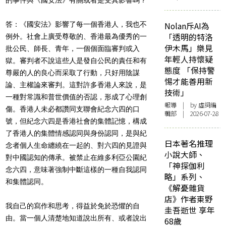
答：《國安法》影響了每一個香港人，我也不
Nolan斥AI為
「透明的特洛
例外。社會上廣受尊敬的、香港最為優秀的一
伊木馬」樂見
批公民、師長、青年，一個個面臨審判或入
年輕人持懷疑
獄。審判者不說這些人是發自公民的責任和有
態度 「保持警
尊嚴的人的良心而采取了行動，只好用陰謀
惕才能善用新
論、主權論來審判。這對許多香港人來說，是
技術」
一種對常識和普世價值的否認，形成了心理創
報導
| by 虛詞編
傷。香港人未必都讚同支聯會紀念六四的口
輯部 | 2026-07-28
號，但紀念六四是香港社會的集體記憶，構成
了香港人的集體情感認同與身份認同，是與紀
日本著名推理
念者個人生命纏繞在一起的、對六四的見證與
小說大師、
對中國認知的傳承。被禁止在維多利亞公園紀
「神探伽利
念六四，意味著強制中斷這樣的一種自我認同
略」系列、
和集體認同。
《解憂雜貨
店》作者東野
我自己的寫作和思考，得益於免於恐懼的自
圭吾逝世 享年
由。當一個人清楚地知道說出所有、或者說出
68歲