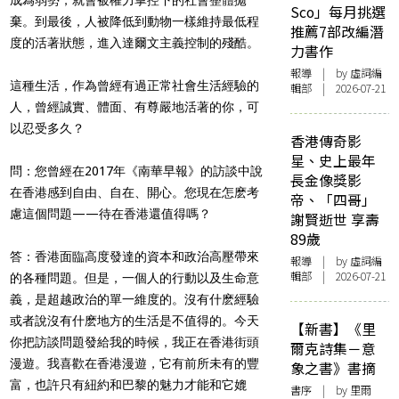
Sco」每月挑選
棄。到最後，人被降低到動物一樣維持最低程
推薦7部改編潛
度的活著狀態，進入達爾文主義控制的殘酷。
力書作
報導
| by 虛詞編
這種生活，作為曾經有過正常社會生活經驗的
輯部 | 2026-07-21
人，曾經誠實、體面、有尊嚴地活著的你，可
以忍受多久？
香港傳奇影
星、史上最年
問：您曾經在2017年《南華早報》的訪談中說
長金像獎影
在香港感到自由、自在、開心。您現在怎麽考
帝、「四哥」
慮這個問題——待在香港還值得嗎？
謝賢逝世 享壽
89歲
答：香港面臨高度發達的資本和政治高壓帶來
報導
| by 虛詞編
輯部 | 2026-07-21
的各種問題。但是，一個人的行動以及生命意
義，是超越政治的單一維度的。沒有什麽經驗
或者說沒有什麽地方的生活是不值得的。今天
【新書】《里
你把訪談問題發給我的時候，我正在香港街頭
爾克詩集－意
漫遊。我喜歡在香港漫遊，它有前所未有的豐
象之書》書摘
富，也許只有紐約和巴黎的魅力才能和它媲
書序
| by 里爾