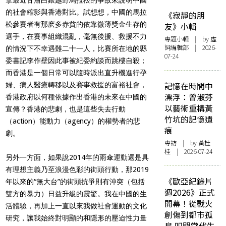
的社會縮影與香港對比。試想想，中國的馬拉
《寂靜的朋
松參賽者有那麽多赤貧的依靠微薄獎金生存的
友》小輯
選手，在賽事組織混亂，毫無後援、救援不力
專題小輯
| by 虛
詞編輯部 | 2026-
的情況下不幸遇難二十一人，比賽所在地的縣
07-24
委書記李作壁因此事被紀委約談而跳樓自殺；
而香港是一個日常可以隨時派出直升機進行孕
記憶在時間中
婦、病人醫療轉移以及賽事救援的富裕社會，
漂浮：曾淑芬
香港政府以何種依據作出香港的未來在中國的
以藝術重構黃
宣傳？香港的悲劇，也是這些失去行動
竹坑的記憶遺
（action）能動力（agency）的權勢者的悲
痕
劇。
專訪
| by 黃桂
桂 | 2026-07-24
另外一方面，如果說2014年的雨傘運動還是具
有理想主義乃至浪漫色彩的街頭行動，那2019
《歐亞紀錄片
年以來的“無大台”的街頭抗爭則有沖突（包括
週2026》正式
雙方的暴力）日益升級的震驚。我在中國的生
開幕！從戰火
活體驗，再加上一直以來我做社會運動的文化
創傷到都市孤
研究，讓我始終對明顯的和隱形的壓迫性力量
島 叩問當代生