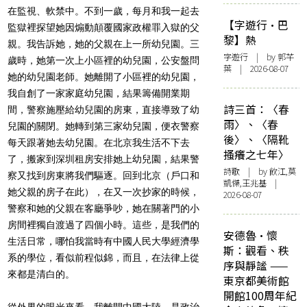
在監視、軟禁中。不到一歲，每月和我一起去
【字遊行·巴
監獄裡探望她因煽動顛覆國家政權罪入獄的父
黎】熱
親。我告訴她，她的父親在上一所幼兒園。三
字遊行
| by 郭芊
歲時，她第一次上小區裡的幼兒園，公安盤問
葉 | 2026-08-07
她的幼兒園老師。她離開了小區裡的幼兒園，
我自創了一家家庭幼兒園，結果籌備開業期
詩三首：〈春
間，警察施壓給幼兒園的房東，直接導致了幼
雨〉、〈春
兒園的關閉。她轉到第三家幼兒園，便衣警察
後〉、〈隔靴
每天跟著她去幼兒園。在北京我生活不下去
搔癢之七年〉
了，搬家到深圳租房安排她上幼兒園，結果警
詩歌
| by 飲江,莫
察又找到房東將我們驅逐。回到北京（戶口和
凱傑,王兆基 |
她父親的房子在此），在又一次抄家的時候，
2026-08-07
警察和她的父親在客廳爭吵，她在關著門的小
房間裡獨自渡過了四個小時。這些，是我們的
安德魯·懷
生活日常，哪怕我當時有中國人民大學經濟學
斯：觀看、秩
系的學位，看似前程似錦，而且，在法律上從
序與靜謐 ——
來都是清白的。
東京都美術館
開館100周年紀
從外界的眼光來看，我離開中國大陸，是政治