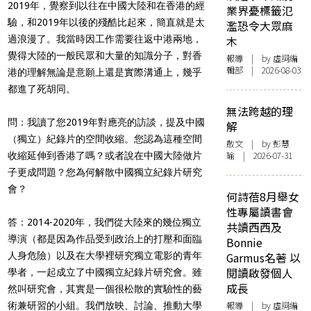
2019年，覺察到以往在中國大陸和在香港的經
業界憂標籤氾
驗，和2019年以後的殘酷比起來，簡直就是太
濫恐令大眾麻
過浪漫了。我當時因工作需要往返中港兩地，
木
覺得大陸的一般民眾和大量的知識分子，對香
報導
| by 虛詞編
輯部 | 2026-08-03
港的理解無論是意願上還是實際溝通上，幾乎
都進了死胡同。
無法跨越的理
問：我讀了您2019年對應亮的訪談，提及中國
解
（獨立）紀錄片的空間收縮。您認為這種空間
散文
| by 彭慧
瑜 | 2026-07-31
收縮延伸到香港了嗎？或者說在中國大陸做片
子更成問題？您為何解散中國獨立紀錄片研究
會？
何詩蓓8月舉女
性專屬讀書會
答：2014-2020年，我們從大陸來的幾位獨立
共讀西西及
導演（都是因為作品受到政治上的打壓和面臨
Bonnie
人身危險）以及在大學裡研究獨立電影的青年
Garmus名著 以
閱讀啟發個人
學者，一起成立了中國獨立紀錄片研究會。雖
成長
然叫研究會，其實是一個很松散的實驗性的藝
報導
| by 虛詞編
術兼研習的小組。我們放映、討論、推動大學