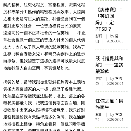
契約精神、組織化程度、富裕程度、職業化程
《奧德賽》：
度和專業分工協作的精密程度與效率，大陸與
「英雄回
之相比更是有巨大的差距。我也體會到在一個
歸」，定
相對正常的社會，一位普通模範公民的素質，
PTSD？
遠遠高於一個不正常社會的一位英雄——不正
影評
| by 易
常社會裡做一個正直的普通人付出的個人代價
山 | 2026-08-05
太大，因而成了眾人牽掛的悲劇英雄。我為了
生存（獨自養活女兒）和研究與創作上的進步
談《錯覺與和
而掙紮。但我認定了這樣的選擇可以最大限度
解》──筆訪
地給我個人自由空間，事實也是如此。
嚴瀚欽
專訪
| by 李浩
搞笑的是，當時我跟從北朝鮮初到資本主義物
榮 | 2026-08-04
質極大豐富國家的人一樣，經歷了各種恐慌。
比如坐在茶餐廳我無法點餐，墻上、桌上的各
任俠之風：憶
種餐牌都飛向我，把我這個長期面對白墻、剛
施南生
從軟禁中出來的人壓得喘不過氣來，我只好對
其他
| by 李焯
服務員說給我今天點得最多的例牌。我在油麻
桃 | 2026-08-04
地老樓裡上樓梯，轉角處看見一個低頭看手機
的平頭男子，瞬間恐懼感生出來，以為自己在