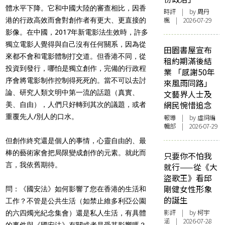
體水平下降。它和中國大陸的審查相比，因香
時評
| by
周丹
楓
| 2026-07-29
港的行政高效而會對創作者有更大、更直接的
影像。在中國，2017年新電影法生效時，許多
獨立電影人覺得與自己沒有任何關系，因為從
田園書屋宣布
來都不會和電影體制打交道。但香港不同，從
租約期滿後結
投資到發行，哪怕是獨立創作，完備的行政程
業 「感謝50年
序會將電影制作控制得死死的。當不可以去討
來風雨同路」
論、研究人類文明中第一流的話題（真實、
文藝界人士及
網民惋惜追念
美、自由），人們只好轉到其次的議題，或者
重覆先人/別人的口水。
報導
| by 虛詞編
輯部 | 2026-07-29
但創作終究還是個人的事情，心靈自由的、最
棒的藝術家會把局限變成創作的元素。就此而
只要你不怕我
言，我依舊期待。
就行——從《大
盜歌王》看邱
剛健女性形象
問：《國安法》如何影響了您在香港的生活和
的誕生
工作？不管是公共生活（如禁止維多利亞公園
影評
| by 柯宇
的六四燭光紀念集會）還是私人生活，有具體
涵 | 2026-07-28
的事件與《國安法》有關或者是受其影響嗎？