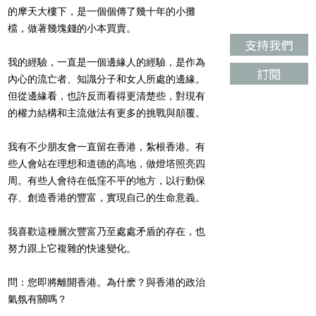
的摩天大樓下，是一個個傳了幾十年的小攤
檔，做著幾塊錢的小本買賣。
支持我們
我的經驗，一直是一個邊緣人的經驗，是作為
訂閱
內心的流亡者、知識分子和女人所處的邊緣。
但從邊緣看，也許反而看得更清楚些，對現有
的權力結構和主流做法有更多的挑戰與顛覆。
我有不少朋友會一直留在香港，紮根香港。有
些人會站在理想和道德的高地，做燈塔照亮四
周。有些人會待在低窪不平的地方，以行動保
存、創造香港的豐富，實現自己的生命意義。
我喜歡這種層次豐富乃至處處矛盾的存在，也
努力跟上它複雜的快速變化。
問：您即將離開香港。為什麽？與香港的政治
氣氛有關嗎？