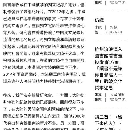
輯部 | 2026-07-31
圖書館收藏在中國被禁的獨立紀錄片電影，也
制作發行了幾部紀錄片。在2012年之後，中國
已經無法在地舉辦傳統的事實上存在了十幾年
仿織
的獨立電影節，整個獨立電影社群被沖擊得七
小說
| by 悇
愉 | 2026-07-31
零八落。研究會在香港扮演了中國獨立紀錄片
流通的飛地的角色，將獨立導演和華語觀眾連
接起來，討論紀錄片的電影語言和紀錄片所反
杭州流浪漢入
映的社會問題，經常有觀眾從大陸坐火車、坐
圖書館看書遭
飛機來看片和討論，在港的大陸生也自由開放
投訴 館方覆
地參與討論，本港關注大陸的觀眾也不少。
「讀書不是讓
你自覺高人一
2014年雨傘運動後，本港觀眾的流失明顯，我
等」戳破文化
認為這些人將時間精力轉移到本港議題去了。
資本迷思
報導
| by 虛詞編
後來，我們決定解散研究會。一方面，大陸批
輯部 | 2026-07-31
判性強的紀錄片我們已經展映、回顧得差不多
了，在大陸的民間空間急劇緊縮的情況下，中
詩三首：〈留
國獨立影像已經從興起走向衰落，類似2000年
下來的人〉、
代突出和尖銳批判的新片不多。另一方面，研
〈成名前〉、
究會作為非營利機構的資金資源有限，受香港