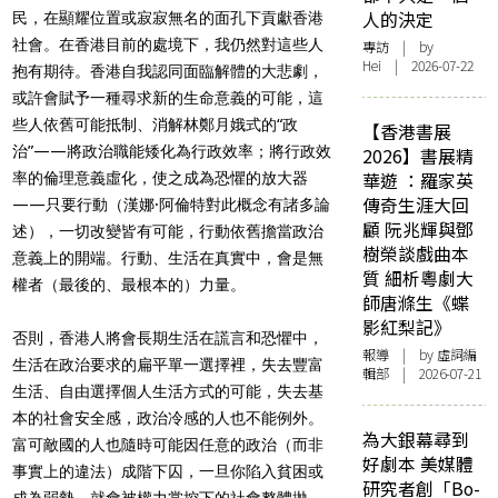
人的決定
民，在顯耀位置或寂寂無名的面孔下貢獻香港
社會。在香港目前的處境下，我仍然對這些人
專訪
| by
Hei | 2026-07-22
抱有期待。香港自我認同面臨解體的大悲劇，
或許會賦予一種尋求新的生命意義的可能，這
些人依舊可能抵制、消解林鄭月娥式的“政
【香港書展
治”——將政治職能矮化為行政效率；將行政效
2026】書展精
華遊 ：羅家英
率的倫理意義虛化，使之成為恐懼的放大器
傳奇生涯大回
——只要行動（漢娜·阿倫特對此概念有諸多論
顧 阮兆輝與鄧
述），一切改變皆有可能，行動依舊擔當政治
樹榮談戲曲本
意義上的開端。行動、生活在真實中，會是無
質 細析粵劇大
權者（最後的、最根本的）力量。
師唐滌生《蝶
影紅梨記》
否則，香港人將會長期生活在謊言和恐懼中，
報導
| by 虛詞編
生活在政治要求的扁平單一選擇裡，失去豐富
輯部 | 2026-07-21
生活、自由選擇個人生活方式的可能，失去基
本的社會安全感，政治冷感的人也不能例外。
為大銀幕尋到
富可敵國的人也隨時可能因任意的政治（而非
好劇本 美媒體
事實上的違法）成階下囚，一旦你陷入貧困或
研究者創「Bo-
成為弱勢，就會被權力掌控下的社會整體拋