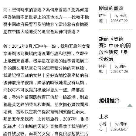
閱讀的盡頭
問：您何時來的香港？為何來香港？您為何選
時評
| by 王建
擇香港而不是世界上的其他地方——比較不擔
鏗 | 2026-07-22
憂中國政府長臂可及的地方？當時您有多擔憂
您在中國大陸遭受的迫害會延伸到香港？
諾蘭《奧德
賽》中DEI的開
答：2012年9月7日中午一點，我和五歲的女兒
放性與反「身
拿著剛送到機場的港澳通行證和護照，立即坐
份政治」
上飛機來香港。機票是在香港的從事愛滋病工
時評
| by
周丹
作的朋友用航空公司的里程積分換的商務艙，
楓
| 2026-07-29
我還記得五歲的女兒十分好奇地按著座椅的前
後伸展拉平按鈕，降落的時候她還沒有玩夠，
問我可不可以讓飛機飛得更久一些。降落當
夜，香港的反國民教育正值新一輪高潮，到處
編輯推介
都是黃之鋒的聲音和畫面。朋友擔心媒體聞風
堵截，當即決定我們從家裡轉到賓館住兩天。
止水
那是五年來我第一次跨境旅行，2007年，制作
小說
| by 胡韡
紀錄片《自由城的囚徒》直接導致了我的旅行
心 | 2026-08-07
證件被沒收。而我的女兒，自從娘胎起就生活