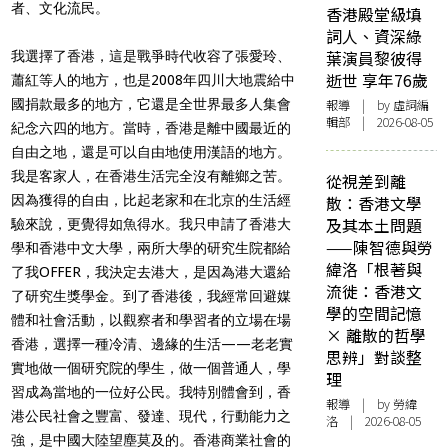
者、文化流民。
香港殿堂級填
詞人、資深綠
葉演員黎彼得
我選擇了香港，這是戰爭時代收容了張愛玲、
逝世 享年76歲
蕭紅等人的地方，也是2008年四川大地震給中
國捐款最多的地方，它還是全世界最多人集會
報導
| by 虛詞編
輯部 | 2026-08-05
紀念六四的地方。當時，香港是離中國最近的
自由之地，還是可以自由地使用漢語的地方。
我是客家人，在香港生活完全沒有離鄉之苦。
從視差到離
因為獲得的自由，比起老家和在北京的生活經
散：香港文學
及其本土問題
驗來說，更覺得如魚得水。我只申請了香港大
——陳智德與勞
學和香港中文大學，兩所大學的研究生院都給
緯洛「根著與
了我OFFER，我決定去港大，是因為港大還給
流徙：香港文
了研究生獎學金。到了香港後，我經常回避媒
學的空間記憶
體和社會活動，以觀察者和學習者的立場在場
× 離散的哲學
香港，選擇一種冷清、邊緣的生活——老老實
思辨」對談整
實地做一個研究院的學生，做一個普通人，學
理
習成為當地的一位好公民。我特別體會到，香
報導
| by 勞緯
港公民社會之豐富、發達、現代，行動能力之
洛 | 2026-08-05
強，是中國大陸望塵莫及的。香港商業社會的