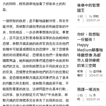
力的同時，輕而易舉地放棄了捍衛本土的利
後巷中的智慧
益。
國王
小說
| by 鄧皓
天 | 2026-07-24
一個明智的政府，是不斷地緩解沖突，而非升
級沖突。而林鄭月娥領導的政府和她背靠的中
央，恰恰相反，一步步將事態推向惡化。事實
你好，我想點
上，且不說北京對香港根基深厚的自由精神的
一份藝術！
恐懼，林鄭月娥及她的政府官員也生活在他們
Happy
Medium顛覆咖
前幾年可能還感覺陌生的恐懼中，除了恐懼香
啡廳想像 為都
港的街頭運動再起，恐懼過去他們一直敏感的
市人提供療癒
國際輿論，她和她的同事們還恐懼中央政府和
的第三空間
他們的文化、信仰和經歷完全不同的來自北方
報導
| by 虛詞編
的官員，恐懼歷史對她和他們的言行的忠實紀
輯部 | 2026-07-24
錄。是恐懼使林鄭月娥及其同事們失去了基本
的判斷力和主動性，使林鄭月娥政府不敢、不
預謀一場消失
能面對重要的政治、法律問題作出基本行動，
以誇張、放大的順從方式“執行”中央政策。林
小說
| by 季
明 | 2026-07-24
鄭月娥的官僚體系完全喪失了自我和自信。就
拿最近甘肅白銀越野馬拉松的事故來說明中國