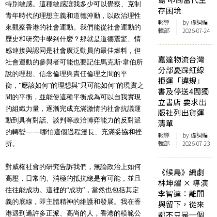
特別敏感。這種敏感讓我多少可以覺察、克制
存困境
青年時代的理想主義和道德沖動，以政治理性
報導
| by 虛詞編
來觀察香港的社會運動。我們能從社會運動的
輯部 | 2026-07-24
歷史和研究中學到什麽？那就是道德震驚、情
感連接與認同是社會廣泛動員的最佳燃料，但
嘉達物流台灣
社會運動的參與者可能也要記住馬克斯·韋伯所
分部憂踩紅線
說的理想、信念倫理與責任倫理之間的平
拒運「違規」
衡，“應該如何”的理想與“只可能如何”的現實之
書及停送4間獨
間的平衡，並能使這種平衡成為可以自我實現
立書店 要求出
的組織力量，逐漸完成充滿激情的社會抗議運
版社列出貨運
動到具有對話、談判等政治博弈能力的反對派
清單
的轉變——哪怕這個過程漫長、充滿妥協和挫
報導
| by 虛詞編
輯部 | 2026-07-23
折。
對威權社會的研究告訴我們，無論政治上如何
《候鳥》編劇
高壓，日常的、消極的抵抗總是有可能，並且
林坤燿 × 導演
往往能成功。這裡的“成功”，當然也包括其定
李智達：離開
義的底線，即主體精神的維護和發展。我在香
與留下，從來
港遇到過許多正派、高尚的人，香港的模範公
都不只是一個