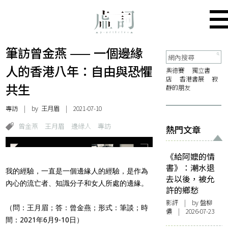
筆訪曾金燕 —— 一個邊緣
人的香港八年：自由與恐懼
奧德賽
獨立書
店
香港書展
寂
共生
靜的朋友
專訪
| by 王月眉 | 2021-07-10
曾金燕
王月眉
邊緣人
專訪
熱門文章
《給阿嬤的情
書》：潮水退
我的經驗，一直是一個邊緣人的經驗，是作為
去以後，被允
內心的流亡者、知識分子和女人所處的邊緣。
許的鄉愁
影評
| by 盤柳
（問：王月眉；答：曾金燕；形式：筆談；時
儂 | 2026-07-23
間：2021年6月9-10日）