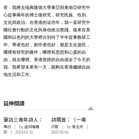
答：我將去瑞典隆德大學東亞與東南亞研究中
心從事兩年的博士後研究，研究民族、性別、
文化與政治。在香港的這些年，我一直研究中
國社會行動的文化與身份政治實踐。後來在美
國和以色列的大學裡分別待了半年從事教研工
作。學者也好，創作者也好，都是文化遊民，
哪裡有研究的條件，哪裡有思想和心靈的自
由，就去哪裡。香港曾經的自由成全了今天的
我。我希望未來有一天，能夠在香港繼續自由
地生活和工作。
延伸閱讀
筆訪三青年詩人：
詩兩首：〈一場
李顥謙、枯毫、嚴
雪〉、〈瘟疫時節
專訪
| by 虛詞編輯
詩歌
| by 曾金燕 |
部 | 2023-01-31
2022-01-01
瀚欽——書寫時
慶〉