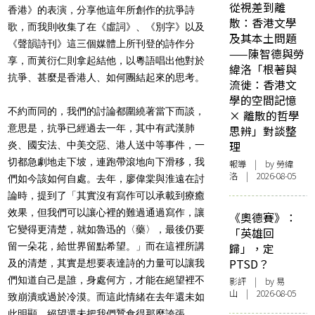
從視差到離
香港》的表演，分享他這年所創作的抗爭詩
散：香港文學
歌，而我則收集了在《虛詞》、《別字》以及
及其本土問題
《聲韻詩刊》這三個媒體上所刊登的詩作分
——陳智德與勞
享，而黃衍仁則拿起結他，以粵語唱出他對於
緯洛「根著與
抗爭、甚麼是香港人、如何團結起來的思考。
流徙：香港文
學的空間記憶
不約而同的，我們的討論都圍繞著當下而談，
× 離散的哲學
意思是，抗爭已經過去一年，其中有武漢肺
思辨」對談整
理
炎、國安法、中美交惡、港人送中等事件，一
切都急劇地走下坡，連跑帶滾地向下滑移，我
報導
| by 勞緯
洛 | 2026-08-05
們如今該如何自處。去年，廖偉棠與淮遠在討
論時，提到了「其實沒有寫作可以承載到療癒
效果，但我們可以讓心裡的難過通過寫作，讓
《奧德賽》：
它變得更清楚，就如魯迅的〈藥〉，最後仍要
「英雄回
留一朵花，給世界留點希望。」而在這裡所講
歸」，定
PTSD？
及的清楚，其實是想要表達詩的力量可以讓我
們知道自己是誰，身處何方，才能在絕望裡不
影評
| by 易
山 | 2026-08-05
致崩潰或過於冷漠。而這此情緒在去年還未如
此明顯，絕望還未把我們蠶食得那麼誇張。