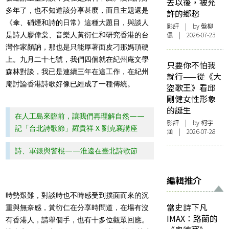
去以後，被允
多年了，也不知道該分享甚麼，而且主題還是
許的鄉愁
《傘、硝煙和詩的日常》這種大題目，與談人
影評
| by 盤柳
儂 | 2026-07-23
是詩人廖偉棠、音樂人黃衍仁和研究香港的台
灣作家顏訥，那也是只能厚著面皮刁那媽頂硬
上。九月二十七號，我們四個就在紀州庵文學
只要你不怕我
森林對談，我已是連續三年在這工作，在紀州
就行——從《大
庵討論香港詩歌好像已經成了一種傳統。
盜歌王》看邱
剛健女性形象
的誕生
在人工島來臨前，讓我們再理解自然——
影評
| by 柯宇
記「台北詩歌節」羅貴祥 X 劉克襄講座
涵 | 2026-07-28
詩、軍錶與警棍——淮遠在臺北詩歌節
編輯推介
時勢艱難，對談時也不時感受到撲面而來的沉
當史詩下凡
重與無奈感，黃衍仁在分享時問道，在場有沒
IMAX：路蘭的
有香港人，請舉個手，也有十多位觀眾回應。