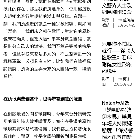
無神論者，然而，我們在唱歌的時刻能感受到
文藝界人士及
彼此的存在，那是我們所選擇的，使用極度投
網民惋惜追念
入規矩來進行對規矩的溢出與反抗。在那一
報導
| by 虛詞編
刻，我們所經歷的就是一種宗教體驗，就如同
輯部 | 2026-07-29
「榮光」，我們未必相信歌詞，對於它的風格
也未盡滿意，但投入這件事本身就是團結，就
只要你不怕我
是劃分自己人的辦法。我們不算是完美的抗爭
就行——從《大
者，但抗爭從來都是多元的，不是整齊劃一的
盜歌王》看邱
極權軍隊，必須具有人性，比如我們在這裡寫
剛健女性形象
詩讀詩，所為的是與未來的人團結一致，繼續
的誕生
反抗。
影評
| by 柯宇
涵 | 2026-07-28
在仇恨與悲傷當中，也得帶有創造的能量
Nolan斥AI為
「透明的特洛
在對談最後的問答環節時，今年來台升讀研究
伊木馬」樂見
所的青年詩人韓祺疇問及，如今在香港的寫作
年輕人持懷疑
環境其實不是愁雲慘霧，我們都是抱持著仇恨
態度 「保持警
惕才能善用新
寫作的，那麼，抗爭文學的面貌到底是怎樣