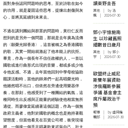
讀東野圭吾
面對身份認同問題時的思考。至於詩歌在如今
其他
| by
洛
的功用，就是凝固這些思考，提煉出創傷與灰
楓
| 2026-07-30
心，並將其延續到未來去。
不過在講到團結與群眾的問題時，黃衍仁反而
鄧小宇憶施南
生 以珍藏舊照
想到的是另外一個問題，那就是去年廣為流傳
細數昔日歲月
的〈願榮光歸香港〉，這首被稱之為香港國歌
的歌，其實一開始就激起了他本能上的抗拒。
其他
| by 鄧小
宇 | 2026-07-30
畢竟，作為一個長年不信任政權的人，一首以
國歌或進行曲形式出現的音樂，都或多或少地
令他反感。不過，去年當他回到中學母校協助
歐盟終止威尼
罷課活動時，當他的師弟們一起高唱榮光時，
斯雙年展資助
涉俄羅斯參展
他雖然唱不出口，但依然在旁邊使用樂器伴
爭議 基金會主
奏，在那刻，他感受到了一種團結的氣氛，這
席斥屬政治干
種同時生出反感與正能量的經驗使他相當無所
預
適從。而廖偉棠延續著這個話題，作為一個無
報導
| by 虛詞編
政府主義者，他對於國歌的概念也是抱持著觀
輯部 | 2026-07-30
望態度，但當他看見在百貨公司裡，衝突現場
裡，一個接一個手足唱著歌來武裝自己，壯大