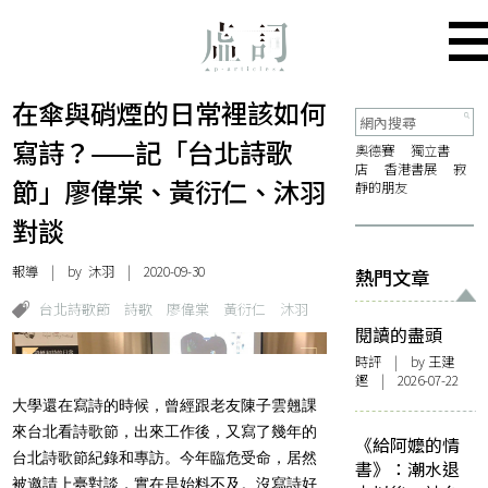
在傘與硝煙的日常裡該如何
寫詩？——記「台北詩歌
奧德賽
獨立書
店
香港書展
寂
節」廖偉棠、黃衍仁、沐羽
靜的朋友
對談
報導
| by
沐羽
| 2020-09-30
熱門文章
台北詩歌節
詩歌
廖偉棠
黃衍仁
沐羽
閱讀的盡頭
時評
| by 王建
鏗 | 2026-07-22
大學還在寫詩的時候，曾經跟老友陳子雲翹課
來台北看詩歌節，出來工作後，又寫了幾年的
《給阿嬤的情
台北詩歌節紀錄和專訪。今年臨危受命，居然
書》：潮水退
被邀請上臺對談，實在是始料不及。沒寫詩好