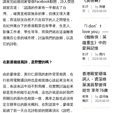
《奧德賽》
講座完結後回家發個Facebook動態，詩人熒惑
影評
| by 陳麗
就留言道：「認識的作家有一半都去了台
芬 | 2026-08-06
灣。」確實是相當無奈的事，彷彿文壇大遷
徙，而這狀況自然不只在寫字的人之間發生，
「I don’t
在紀州庵台下的香港觀眾也有學者、生意人、
love you」——
影像工作者、學生等等。而我們就在這遠離香
《蜘蛛俠：英
港幾百公里的城市裡，討論我們的故鄉，以及
雄重生》中的
它的詩歌。
愛與記憶
影評
| by
周丹
楓
| 2026-08-06
在新屋嶺後寫詩，是野蠻的嗎？
香港殿堂級填
由於廖偉棠、黃衍仁跟我的創作背景相異，在
詞人、資深綠
行前用電郵通訊時也是相當擔心談起來沒有火
葉演員黎彼得
花，各說各話牛頭不對馬嘴，但實際討論起來
逝世 享年76歲
卻是意外的能引起共鳴，這也許就是由於我們
報導
| by 虛詞編
所關注的面向也相當一致，萬幸之餘也必須肯
輯部 | 2026-08-05
定主辦單位的眼光獨到。在對談當中，廖偉棠
延續了前一天台北詩歌節的開幕演出《說吧，