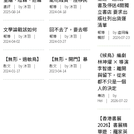
書及停送4間獨
——韓麗珠的《裸
的島，能不能買到
書評
| by
沐羽
|
報導
| by
沐羽
|
立書店 要求出
2025-08-14
2024-04-18
山》氛圍
港式混雜性？——
版社列出貨運
楊佳嫻 × 鄧小樺
清單
× 羅貴祥「臺北．
文學論戰該如何
回不去了，要去哪
香港．雙城跨域」
報導
| by 虛詞編
打？由香港打到台
裡？——「文學的
報導
| by
沐羽
|
報導
| by
沐羽
|
輯部 | 2026-07-23
講座側記
2024-04-02
2024-03-27
灣的一段往事——
原鄉與異鄉：陳慧
羅貴祥 x 朱宥勳
X沐羽」講座側記
《候鳥》編劇
「要不要直接
【無形・過敏鳥】
【無形・開門】暴
林坤燿 × 導演
說？」講座側記
左右右左移動
力鄰舍
散文
| by
沐羽
|
散文
| by
沐羽
|
李智達：離開
2024-01-17
2023-04-14
與留下，從來
都不只是一個
人的決定
專訪
| by
Hei | 2026-07-22
【香港書展
2026】書展精
華遊 ：羅家英