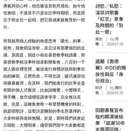
詩慾／私慾：
勇氣與信心時，他也被這首歌所感化。如今他
淺談詩歌裏
也會唱，不過並不只是在抗爭時期唱，而是跟
「紅豆」意象
兒子和女兒一起唱，把它當成家庭教育的一部
及時間的「到
分。
此一遊」
其他
| by 雨
而我就用個人經驗的角度思考「榮光」的事，
曦 | 2026-07-29
當然，我會唱這首歌，並且沒有那麼強烈的反
感。原因是，我從小就在基督教學校讀書，而
諾蘭《奧德
基督教學校沒事幹就喜歡辦集會，八百到一千
賽》中DEI的開
個人困在禮堂裡，被迫進行身體訓規與剝奪自
放性與反「身
由的練習。正襟危坐，不得交談，髮式儀容也
份政治」
得嚴肅處理，在其時，我們能進行的抗爭全是
時評
| by
周丹
有限的個人式叛逆，比如說睡覺，小聲聊天，
楓
| 2026-07-29
滑手機，放空或嘲笑講者等等，完全無法見
效。但是，這種集會唯一有發聲機會的時刻，
田園書屋宣布
就是唱聖詩，這聖詩是團契的學生所選擇的，
租約期滿後結
大多時候與老師無關。於是，那時我們就會起
業 「感謝50年
立唱歌，大聲唱著，儘管我們當中大多數都是
來風雨同路」