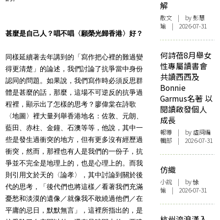
解
散文
| by 彭慧
瑜 | 2026-07-31
甚麼是自己人？唱不唱〈願榮光歸香港〉好？
何詩蓓8月舉女
同樣延續著去年講到的「寫作把心裡的難過變
性專屬讀書會
得更清楚」的論述，我們討論了抗爭當中身份
共讀西西及
認同的問題。如果說，我們寫作時必須反思群
Bonnie
體是甚麼的話，那麼，這場不可逆反的抗爭過
Garmus名著 以
程裡，顯示出了怎樣的思考？廖偉棠在詩歌
閱讀啟發個人
〈地圖〉裡大量列舉香港地名：佐敦、元朗、
成長
藍田、赤柱、金鐘、石澳等等，他說，其中一
報導
| by 虛詞編
些是發生過衝突的地方，但有更多沒有經歷過
輯部 | 2026-07-31
衝突，然而，那裡也有人是我們的一份子，抗
爭並不完全是地理上的，也是心理上的。而我
仿織
則引用文於天的〈論孝〉，其中討論到關於後
小說
| by 悇
代的思考，「後代們也將這樣／看著我們充滿
愉 | 2026-07-31
憂愁和淡漠的遺像／就像我不敢繞過他們／在
平庸的忌日，默默無言」，這裡所指出的，是
杭州流浪漢入