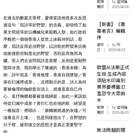
報導
| by 虛詞編
輯部 | 2026-08-04
在過去的數篇文章裡，廖偉棠說他曾多次反思
【新書】《賣
過這句「寫詩等於野蠻」的含義，卻領悟了如
書者言》編輯
果文明就等於以機械化來殺戮人類，如行政程
序
序般把一個個香港人從世上抹殺掉的話，那
書序
| by 阿
麼，寫詩反而必須野蠻，以詩歌的野蠻來抗衡
豆 | 2026-08-03
或衝撞那些制度化的野蠻，否則反而無而為
繼。而人們去追問寫詩是甚麼，反倒是更顯野
歐盟AI法案正式
蠻與冷漠。我則舉出了陳滅的〈香港未睡〉為
生效 生成內容
例，詩中寫及「香港無聲，香港自我懷疑／香
須貼水印識別
港在幻滅裡成形」，這裡顯示的是，詩人為何
業界憂標籤氾
要被倫理的枷鎖套在頭上，就連直面自己內
濫恐令大眾麻
心、直抒胸臆都要被道德綁架，如此一來該如
木
何從幻滅中成形？黃衍仁也在他的歌〈絕望是
報導
| by 虛詞編
一種福音〉裡唱出，「旗幟燃燒過的灰燼／可
輯部 | 2026-08-03
滋養這片土壤」，也是同樣指出了，在野蠻的
日子裡，破而後立的思想才是真正需要堅守
無法跨越的理
的。