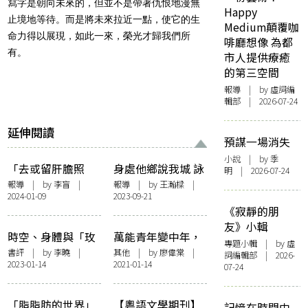
寫字是朝向未來的，但並不是帶著仇恨地漫無
Happy
止境地等待。而是將未來拉近一點，使它的生
Medium顛覆咖
命力得以展現，如此一來，榮光才歸我們所
啡廳想像 為都
有。
市人提供療癒
的第三空間
報導
| by 虛詞編
輯部 | 2026-07-24
延伸閱讀
預謀一場消失
小說
| by 季
「去或留肝膽照
身處他鄉說我城 詠
明 | 2026-07-24
應」——廖偉棠
唱香港失散史——
報導
| by 李盲 |
報導
| by 王瀚樑 |
2024-01-09
2023-09-21
《詩的隱遁術：香
廖偉棠、黃衍仁主
《寂靜的朋
港中青年詩的新
創詩劇《說吧，香
友》小輯
變》講座紀要
港》台北重演
時空、身體與「玫
萬能青年變中年，
專題小輯
| by 虛
瑰小史」——廖偉
熱銷背後的冷 ——
書評
| by 李曉 |
其他
| by
廖偉棠
|
詞編輯部 | 2026-
2023-01-14
2021-01-14
棠《深夜讀罷一本
評萬能青年旅店
07-24
虛構的宇宙史》細
《冀西南林路行》
讀
「脂脂肪的世界」
【粵語文學期刊】
記憶在時間中