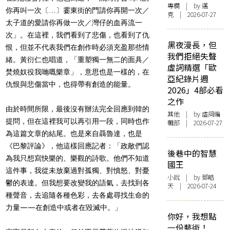
專欄
| by
邁
你再叫一次〔…〕霎東街的門請你再開一次／
克
| 2026-07-27
太子道的愛請你再做一次／灣仔的血再流一
次」。在這裡，我們看到了悲傷，也看到了仇
黑夜漫長，但
恨，但並不代表我們在創作時必須充盈那些情
我們拒絕失聲
緒。黃衍仁也唱道，「重塑獨一無二的面具／
虛詞精選「歐
焚燒奴役我哋嘅樂章」，意思也是一樣的，在
亞紀錄片週
仇恨與悲傷當中，也得帶有創造的能量。
2026」4部必看
之作
由於時間所限，最後沒有辦法完全回應到韓的
其他
| by 虛詞編
提問，但在這裡我可以再引用一段，同時也作
輯部 | 2026-07-27
為這篇文章的結尾。也是來自聶魯達，也是
《巴黎評論》，他這樣回應記者：「政敵們認
後巷中的智慧
為我只想寫快樂的、樂觀的詩歌。他們不知道
國王
這件事，我從未放棄過對孤獨、對憤怒、對憂
小說
| by 鄧皓
鬱的表達。但我想要改變我的語氣，去找到各
天 | 2026-07-24
種聲音，去追隨各種色彩，去各處尋找生命的
力量——在創造中或者在毀滅中。」
你好，我想點
一份藝術！