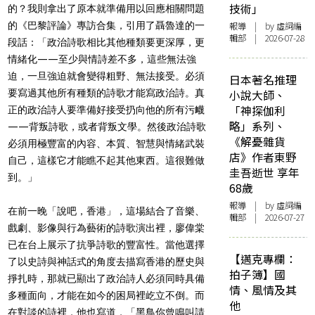
技術」
的？我則拿出了原本就準備用以回應相關問題
的《巴黎評論》專訪合集，引用了聶魯達的一
報導
| by 虛詞編
輯部 | 2026-07-28
段話：「政治詩歌相比其他種類要更深厚，更
情緒化——至少與情詩差不多，這些無法強
迫，一旦強迫就會變得粗野、無法接受。必須
日本著名推理
要寫過其他所有種類的詩歌才能寫政治詩。真
小說大師、
「神探伽利
正的政治詩人要準備好接受扔向他的所有污衊
略」系列、
——背叛詩歌，或者背叛文學。然後政治詩歌
《解憂雜貨
必須用極豐富的內容、本質、智慧與情緒武裝
店》作者東野
自己，這樣它才能瞧不起其他東西。這很難做
圭吾逝世 享年
到。」
68歲
報導
| by 虛詞編
在前一晚「說吧，香港」，這場結合了音樂、
輯部 | 2026-07-27
戲劇、影像與行為藝術的詩歌演出裡，廖偉棠
已在台上展示了抗爭詩歌的豐富性。當他選擇
【邁克專欄：
了以史詩與神話式的角度去描寫香港的歷史與
拍子簿】國
掙扎時，那就已顯出了政治詩人必須同時具備
情、風情及其
多種面向，才能在如今的困局裡屹立不倒。而
他
在對談的詩裡，他也寫道，「黑鳥你曾鳴叫請