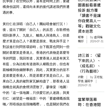
抗爭除了在空間以外，還有是時間上的，要建
圖書館看書遭
構身份認同，還得向未來的後代講述我們所遭
投訴 館方覆
遇的事。
「讀書不是讓
你自覺高人一
黃衍仁在演唱〈自己人！團結唔會被打沉！〉
等」戳破文化
後，提出了關於「自己人」的反思，在歌裡他
資本迷思
唱到新界人、九龍人、離島人與港島人，但甚
報導
| by 虛詞編
輯部 | 2026-07-31
麼才算是自己人？甚麼是朋友、戰友與手足？
對談進行到問答環節時，台下觀眾也問到一些
關於甚麼算是香港人、香港的代表物是甚麼等
詩三首：〈留
等的問題，我回答道，其實香港人就是有黃又
下來的人〉、
有藍，分為比較有道德和人權觀念的，但也有
〈成名前〉、
親極權與收錢辦事的，因此，其實要分的並不
〈行為藝術〉
是甚麼是香港人，而是甚麼才算是自己人。如
詩歌
| by 王培智,
黎喜,潘國亨 |
果自己人真的被對家瓦解殆盡了，那香港人這
2026-07-31
個概念就真的會煙消雲散了。廖偉棠〈地圖〉
中的「這一張地圖，只供愛它的人迷路」與黃
衍仁〈絕望是一種福音〉中的「要建構嘅係我
當繁華落幕
時：在香港閱
哋／而唔係奴役我哋嘅嘢」，也是關於我們在