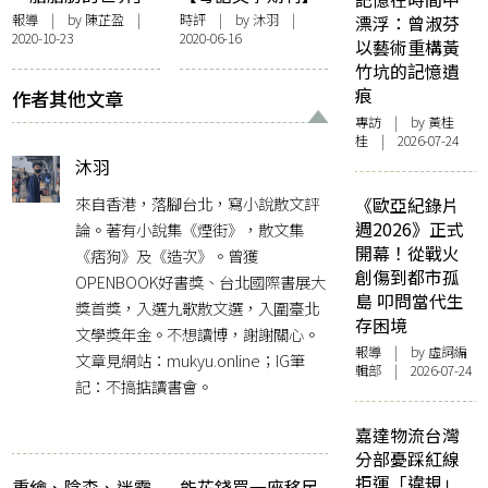
原畫展：療癒的肥
雅俗不是要處理的
報導
| by
陳芷盈
|
時評
| by
沐羽
|
漂浮：曾淑芬
2020-10-23
2020-06-16
肉，進擊的肉體
問題，美學才是
以藝術重構黃
竹坑的記憶遺
痕
作者其他文章
專訪
| by 黃桂
桂 | 2026-07-24
沐羽
來自香港，落腳台北，寫小說散文評
《歐亞紀錄片
週2026》正式
論。著有小說集《煙街》，散文集
開幕！從戰火
《痞狗》及《造次》。曾獲
創傷到都市孤
OPENBOOK好書獎、台北國際書展大
島 叩問當代生
獎首獎，入選九歌散文選，入圍臺北
存困境
文學獎年金。不想讀博，謝謝關心。
報導
| by 虛詞編
文章見網站：mukyu.online；IG筆
輯部 | 2026-07-24
記：不搞掂讀書會。
嘉達物流台灣
分部憂踩紅線
拒運「違規」
重繪、陰森、迷霧
能花錢買一座移民