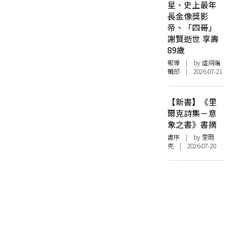
星、史上最年
長金像獎影
帝、「四哥」
謝賢逝世 享壽
89歲
報導
| by 虛詞編
輯部 | 2026-07-21
【新書】《里
爾克詩集－意
象之書》書摘
書序
| by 里爾
克 | 2026-07-20