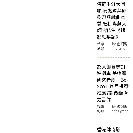
傳奇生涯大回
顧 阮兆輝與鄧
樹榮談戲曲本
質 細析粵劇大
師唐滌生《蝶
影紅梨記》
報導
| by 虛詞編
輯部 | 2026-07-21
為大銀幕尋到
好劇本 美媒體
研究者創「Bo-
Sco」每月挑選
推薦7部改編潛
力書作
報導
| by 虛詞編
輯部 | 2026-07-21
香港傳奇影