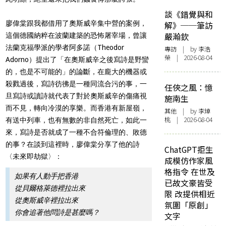
談《錯覺與和
廖偉棠跟我都借用了奧斯威辛集中營的案例，
解》──筆訪
嚴瀚欽
這個德國納粹在波蘭建築的恐怖屠宰場，曾讓
法蘭克福學派的學者阿多諾（Theodor
專訪
| by 李浩
榮 | 2026-08-04
Adorno）提出了「在奧斯威辛之後寫詩是野蠻
的，也是不可能的」的論斷，在龐大的機器或
殺戮過後，寫詩彷彿是一種同流合污的事，一
任俠之風：憶
旦寫詩或讀詩就代表了對於奧斯威辛的傷痛視
施南生
而不見，轉向冷漠的享樂。而香港有新屋嶺，
其他
| by 李焯
桃 | 2026-08-04
有送中列車，也有無數的非自然死亡，如此一
來，寫詩是否就成了一種不合符倫理的、敗德
的事？在談到這裡時，廖偉棠分享了他的詩
ChatGPT拒生
〈未來即劫獄〉：
成模仿作家風
格指令 在世及
如果有人動手把香港
已故文豪皆受
從貝爾格萊德裡拉出來
限 改提供相近
從奧斯威辛裡拉出來
氛圍「原創」
你會追著他問詩是甚麼嗎？
文字