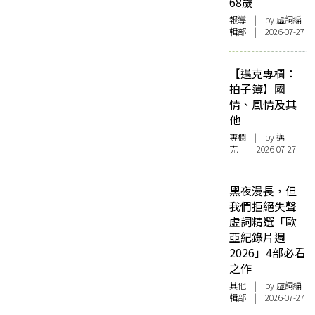
68歲
報導
| by 虛詞編
輯部 | 2026-07-27
【邁克專欄：
拍子簿】國
情、風情及其
他
專欄
| by
邁
克
| 2026-07-27
黑夜漫長，但
我們拒絕失聲
虛詞精選「歐
亞紀錄片週
2026」4部必看
之作
其他
| by 虛詞編
輯部 | 2026-07-27