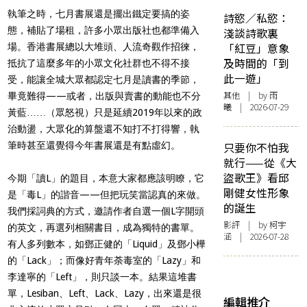
執筆之時，七月書展還是擺出鐵定要搞的姿
詩慾／私慾：
態，補貼了場租，許多小眾出版社也都準備入
淺談詩歌裏
「紅豆」意象
場。香港書展總以大堆頭、人流奇觀作招徠，
及時間的「到
抵抗了這麼多年的小眾文化社群也不得不接
此一遊」
受，能讓全城大眾都認定七月是讀書的季節，
其他
| by 雨
畢竟難得——或者，出版與賣書的動能也不分
曦 | 2026-07-29
黃藍……（眾怒視）只是延續2019年以來的政
治動盪，大眾化的算盤還不知打不打得響，執
筆時甚至還覺得今年書展還是有點虛幻。
只要你不怕我
就行——從《大
盜歌王》看邱
今期「讀L」的題目，本意大家都應該明瞭，它
剛健女性形象
是「毒L」的諧音——但把玩笑當認真的來做。
的誕生
我們採詞典的方式，邀請作者自選一個L字開頭
影評
| by 柯宇
的英文，再選列相關書目，成為獨特的書單。
涵 | 2026-07-28
有人多列數本，如鄧正健的「Liquid」及鄧小樺
的「Lack」；而像好青年荼毒室的「Lazy」和
李達寧的「Left」，則只談一本。結果這堆書
單，Lesiban、Left、Lack、Lazy，出來還是很
編輯推介