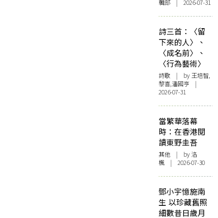
輯部 | 2026-07-31
詩三首：〈留
下來的人〉、
〈成名前〉、
〈行為藝術〉
詩歌
| by 王培智,
黎喜,潘國亨 |
2026-07-31
當繁華落幕
時：在香港閱
讀東野圭吾
其他
| by
洛
楓
| 2026-07-30
鄧小宇憶施南
生 以珍藏舊照
細數昔日歲月