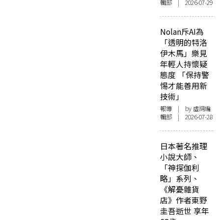
輯部 | 2026-07-29
Nolan斥AI為
「透明的特洛
伊木馬」樂見
年輕人持懷疑
態度 「保持警
惕才能善用新
技術」
報導
| by 虛詞編
輯部 | 2026-07-28
日本著名推理
小說大師、
「神探伽利
略」系列、
《解憂雜貨
店》作者東野
圭吾逝世 享年