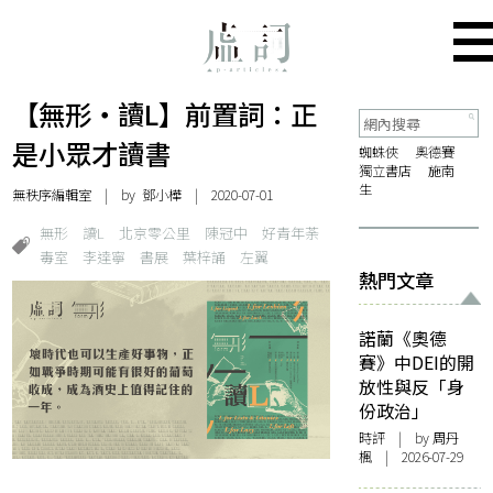
【無形・讀L】前置詞：正
是小眾才讀書
蜘蛛俠
奧德賽
獨立書店
施南
生
無秩序編輯室
| by
鄧小樺
| 2020-07-01
無形
讀L
北京零公里
陳冠中
好青年荼
毒室
李達寧
書展
葉梓誦
左翼
熱門文章
諾蘭《奧德
賽》中DEI的開
放性與反「身
份政治」
時評
| by
周丹
楓
| 2026-07-29