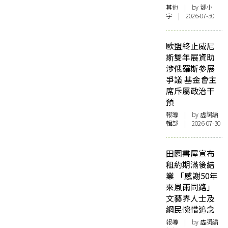
其他
| by 鄧小
宇 | 2026-07-30
歐盟終止威尼
斯雙年展資助
涉俄羅斯參展
爭議 基金會主
席斥屬政治干
預
報導
| by 虛詞編
輯部 | 2026-07-30
田園書屋宣布
租約期滿後結
業 「感謝50年
來風雨同路」
文藝界人士及
網民惋惜追念
報導
| by 虛詞編