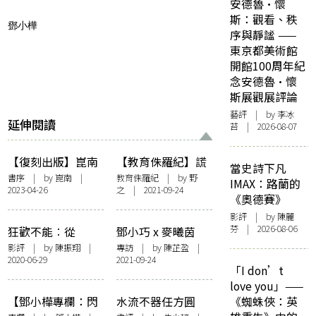
安德魯·懷
斯：觀看、秩
鄧小樺
序與靜謐 ——
東京都美術館
開館100周年紀
念安德魯·懷
斯展觀展評論
藝評
| by 李冰
延伸閱讀
苔 | 2026-08-07
【復刻出版】崑南
【教育侏羅紀】謊
當史詩下凡
《天堂舞哉足下》
城浮靈自白
書序
| by 崑南 |
教育侏羅紀
| by
野
IMAX：路蘭的
2023-04-26
之
| 2021-09-24
新版序：崑崙懸圃
《奧德賽》
其尻安在
影評
| by 陳麗
芬 | 2026-08-06
狂歡不能︰從
鄧小巧 x 麥曦茵
《叔．叔》看中老
〈與人同行〉：和
影評
| by 陳振翔 |
專訪
| by
陳芷盈
|
2020-06-29
2021-09-24
年同志自我與家庭
你同行，我很愉快
「I don’t
間的擺盪
love you」——
【鄧小樺專欄：閃
水流不器任方圓
《蜘蛛俠：英