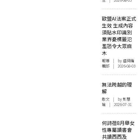
豆 | 2026-08-03
歐盟AI法案正式
生效 生成內容
須貼水印識別
業界憂標籤氾
濫恐令大眾麻
木
報導
| by 虛詞編
輯部 | 2026-08-03
無法跨越的理
解
散文
| by 彭慧
瑜 | 2026-07-31
何詩蓓8月舉女
性專屬讀書會
共讀西西及