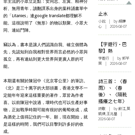
非主流的小眾立足點：女同志、左翼、精神分
析、無用青年，讀翻譯系出身的葉梓誦書單中
止水
的「Litanies」連google translate都理解不
小說
| by 胡韡
能。這很說明了《無形》的物以類聚、小眾大
心 | 2026-08-07
同、連結鬥陣。
【字遊行·巴
竊以為，書本是讓人們認識自我、確立個體為
黎】熱
先，先認知到自我相對世界而言必然的小眾與
字遊行
| by 郭芊
孤立，再有連結到更大世界與更廣人群的可
葉 | 2026-08-07
能。
詩三首：〈春
本期還有關於陳冠中《北京零公里》的筆訪。
雨〉、〈春
《北》是三十萬字的大部頭書，香港文學不一
後〉、〈隔靴
定能年年迎來這樣重要的著作，眾皆為作者
搔癢之七年〉
喜。以前陳冠中說過，壞時代也可以生產好事
詩歌
| by 飲江,莫
物，正如戰爭時期可能有很好的葡萄收成，成
凱傑,王兆基 |
為酒史上值得記住的一年。願，現在開始，就
2026-08-07
是這樣的時間，我們可以目擊到許多好的收
成。