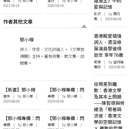
爍其辭】抽刀斷水
——讀《方圓》札
雄重生》中的
專欄
| by
鄧小樺
|
書評
| by
朱少璋
|
2021-09-24
2020-06-24
水更流，已讀不回
記五則
愛與記憶
book channel
影評
| by
周丹
楓
| 2026-08-06
作者其他文章
香港殿堂級填
鄧小樺
詞人、資深綠
葉演員黎彼得
詩人、作家、文化評論人。《文學放
逝世 享年76歲
得開》主持。著有詩集、散文集、訪
報導
| by 虛詞編
問集。
輯部 | 2026-08-05
從視差到離
【新書】鄧小樺
【鄧小樺專欄：閃
散：香港文學
《無憂花》自序
爍其辭】女人抽薄
及其本土問題
書序
| by
鄧小樺
|
專欄
| by
鄧小樺
|
2026-08-06
2026-06-09
荷長煙——看政府
——陳智德與勞
控煙加辣
緯洛「根著與
流徙：香港文
【鄧小樺專欄：閃
【鄧小樺專欄：閃
學的空間記憶
爍其辭】這樣的時
爍其辭】享受努
專欄
| by
鄧小樺
|
專欄
| by
鄧小樺
|
× 離散的哲學