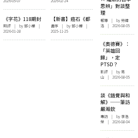
2026-05-07
2026-02-24
間到底有何意義
力：《夜王》決戰
思辨」對談整
《金多寶》
理
《字花》118期封
【新書】癌石《都
報導
| by 勞緯
面事件之我見
是騙人的》鄧小樺
洛 | 2026-08-05
時評
| by
鄧小樺
|
書序
| by
鄧小樺
|
2026-01-28
2025-11-25
序——〈且從其
本〉
《奧德賽》：
「英雄回
歸」，定
PTSD？
影評
| by 易
山 | 2026-08-05
談《錯覺與和
解》──筆訪
嚴瀚欽
專訪
| by 李浩
榮 | 2026-08-04