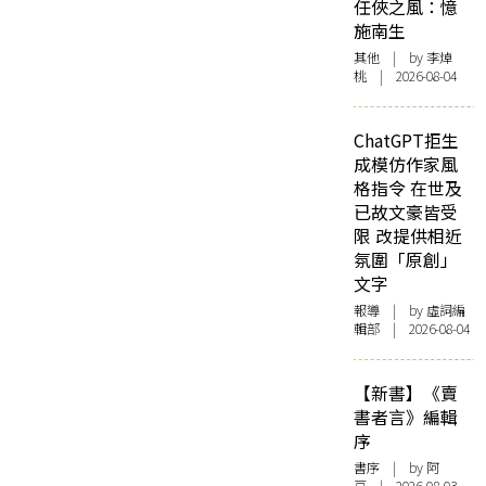
任俠之風：憶
施南生
其他
| by 李焯
桃 | 2026-08-04
ChatGPT拒生
成模仿作家風
格指令 在世及
已故文豪皆受
限 改提供相近
氛圍「原創」
文字
報導
| by 虛詞編
輯部 | 2026-08-04
【新書】《賣
書者言》編輯
序
書序
| by 阿