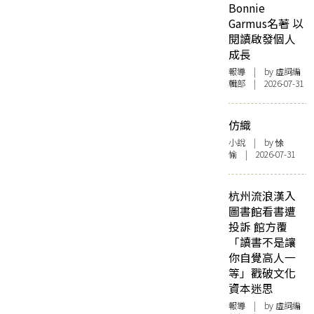
Bonnie
Garmus名著 以
閱讀啟發個人
成長
報導
| by 虛詞編
輯部 | 2026-07-31
仿織
小說
| by 悇
愉 | 2026-07-31
杭州流浪漢入
圖書館看書遭
投訴 館方覆
「讀書不是讓
你自覺高人一
等」戳破文化
資本迷思
報導
| by 虛詞編