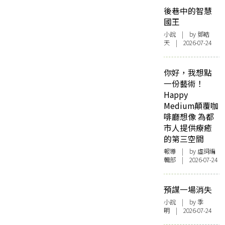
後巷中的智慧
國王
小說
| by 鄧皓
天 | 2026-07-24
你好，我想點
一份藝術！
Happy
Medium顛覆咖
啡廳想像 為都
市人提供療癒
的第三空間
報導
| by 虛詞編
輯部 | 2026-07-24
預謀一場消失
小說
| by 季
明 | 2026-07-24