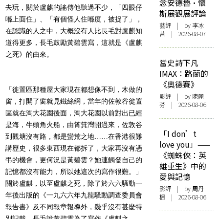
念安德魯·懷
去玩，關於盧麒的謠傳他聽過不少，「四眼仔
斯展觀展評論
喺上面住」、「有個怪人住喺度，被捉了」，
藝評
| by 李冰
在認識的人之中，大概沒有人比長毛對盧麒知
苔 | 2026-08-07
道得更多，長毛鼓勵黃碧雲寫，這就是《盧麒
之死》的由來。
當史詩下凡
IMAX：路蘭的
《奧德賽》
「徙置區那種屋大家現在都想像不到，木做的
影評
| by 陳麗
窗，打開了窗就見鐵絲網，當年的佐敦谷徙置
芬 | 2026-08-06
區就在淘大花園後面，淘大花園以前對出已經
是海，牛頭角火船，由筲箕灣開過來，佐敦谷
「I don’t
到觀塘沒有路，都是蠻荒之地……在香港很難
love you」——
講歷史，很多東西現在都拆了，大家再沒有憑
《蜘蛛俠：英
弔的機會，更何況是黃碧雲？她連觸發自己的
雄重生》中的
記憶都沒有能力，所以她這次的寫作很難。」
愛與記憶
關於盧麒，以至盧麒之死，除了於六六騷動一
影評
| by
周丹
年後出版的《一九六六年九龍騷動調查委員會
楓
| 2026-08-06
報告書》及不同報章報導外，幾乎沒有甚麼特
別記載，長毛說黃碧雲為了寫作《盧麒之