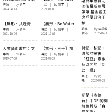
斯雙年展資助
發聲與凝視︰窺視
畫個圓
專訪
| by
劉平
|
小說
| by
劉平
|
涉俄羅斯參展
2024-08-13
2024-04-09
川龍人記憶原點
爭議 基金會主
席斥屬政治干
預
【無形・共赴青
【無形．Be Water
山】Nothing more
My Friend】我們
報導
| by 虛詞編
專訪
| by
劉平
|
專訪
| by
劉平
|
輯部 | 2026-07-30
2021-10-06
2021-12-09
to say, No more
仍然未得勝，頑強
ace to play——專
爭取太平——專訪
訪蘇苑姍
何韻詩
詩慾／私慾：
大業藝術書店︰文
【無形．三十】病
淺談詩歌裏
藝復興，光復心靈
態城市，慎密寫實
專訪
| by
劉平
|
專訪
| by
劉平
|
2019-07-08
2021-09-27
「紅豆」意象
——專訪張婉雯
及時間的「到
此一遊」
其他
| by 雨
曦 | 2026-07-29
諾蘭《奧德
賽》中DEI的開
放性與反「身
份政治」