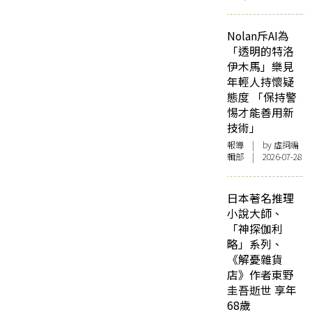
Nolan斥AI為
「透明的特洛
伊木馬」樂見
年輕人持懷疑
態度 「保持警
惕才能善用新
技術」
報導
| by 虛詞編
輯部 | 2026-07-28
日本著名推理
小說大師、
「神探伽利
略」系列、
《解憂雜貨
店》作者東野
圭吾逝世 享年
68歲