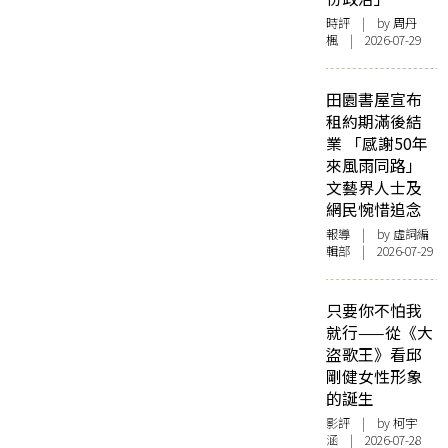
時評
| by
周丹
楓
| 2026-07-29
田園書屋宣布
租約期滿後結
業 「感謝50年
來風雨同路」
文藝界人士及
網民惋惜追念
報導
| by 虛詞編
輯部 | 2026-07-29
只要你不怕我
就行——從《大
盜歌王》看邱
剛健女性形象
的誕生
影評
| by 柯宇
涵 | 2026-07-28