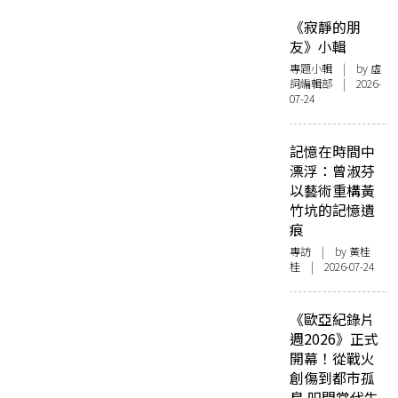
《寂靜的朋
友》小輯
專題小輯
| by 虛
詞編輯部 | 2026-
07-24
記憶在時間中
漂浮：曾淑芬
以藝術重構黃
竹坑的記憶遺
痕
專訪
| by 黃桂
桂 | 2026-07-24
《歐亞紀錄片
週2026》正式
開幕！從戰火
創傷到都市孤
島 叩問當代生