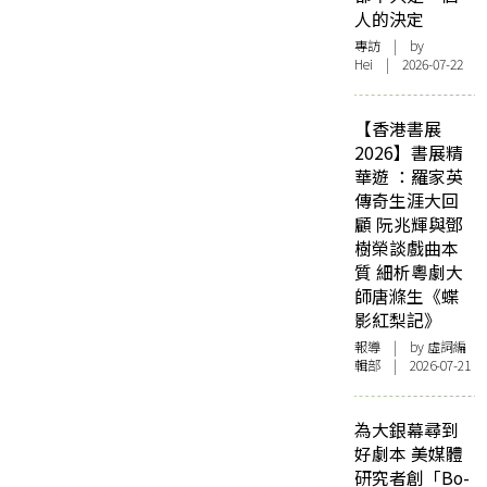
人的決定
專訪
| by
Hei | 2026-07-22
【香港書展
2026】書展精
華遊 ：羅家英
傳奇生涯大回
顧 阮兆輝與鄧
樹榮談戲曲本
質 細析粵劇大
師唐滌生《蝶
影紅梨記》
報導
| by 虛詞編
輯部 | 2026-07-21
為大銀幕尋到
好劇本 美媒體
研究者創「Bo-