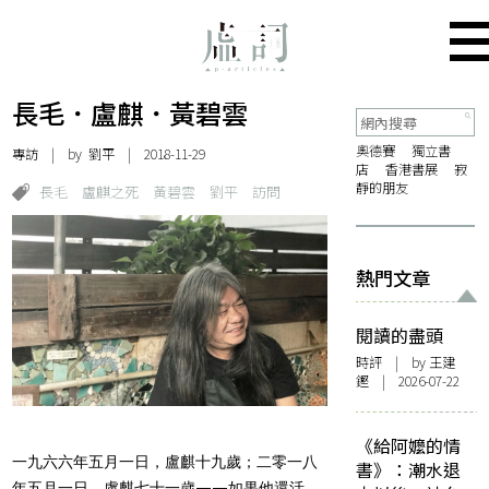
長毛．盧麒．黃碧雲
奧德賽
獨立書
專訪
| by
劉平
| 2018-11-29
店
香港書展
寂
靜的朋友
長毛
盧麒之死
黃碧雲
劉平
訪問
熱門文章
閱讀的盡頭
時評
| by 王建
鏗 | 2026-07-22
《給阿嬤的情
一九六六年五月一日，盧麒十九歲；二零一八
書》：潮水退
年五月一日，盧麒七十一歲——如果他還活