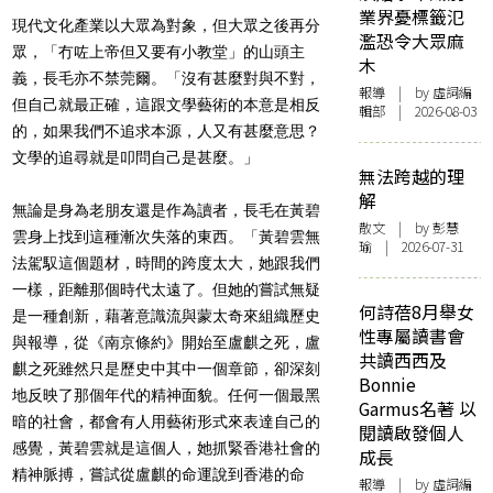
業界憂標籤氾
現代文化產業以大眾為對象，但大眾之後再分
濫恐令大眾麻
眾，「冇咗上帝但又要有小教堂」的山頭主
木
義，長毛亦不禁莞爾。「沒有甚麼對與不對，
報導
| by 虛詞編
但自己就最正確，這跟文學藝術的本意是相反
輯部 | 2026-08-03
的，如果我們不追求本源，人又有甚麼意思？
文學的追尋就是叩問自己是甚麼。」
無法跨越的理
解
無論是身為老朋友還是作為讀者，長毛在黃碧
散文
| by 彭慧
雲身上找到這種漸次失落的東西。「黃碧雲無
瑜 | 2026-07-31
法駕馭這個題材，時間的跨度太大，她跟我們
一樣，距離那個時代太遠了。但她的嘗試無疑
何詩蓓8月舉女
是一種創新，藉著意識流與蒙太奇來組織歷史
性專屬讀書會
與報導，從《南京條約》開始至盧麒之死，盧
共讀西西及
麒之死雖然只是歷史中其中一個章節，卻深刻
Bonnie
地反映了那個年代的精神面貌。任何一個最黑
Garmus名著 以
暗的社會，都會有人用藝術形式來表達自己的
閱讀啟發個人
感覺，黃碧雲就是這個人，她抓緊香港社會的
成長
精神脈搏，嘗試從盧麒的命運說到香港的命
報導
| by 虛詞編