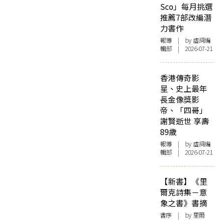
Sco」每月挑選
推薦7部改編潛
力書作
報導
| by 虛詞編
輯部 | 2026-07-21
香港傳奇影
星、史上最年
長金像獎影
帝、「四哥」
謝賢逝世 享壽
89歲
報導
| by 虛詞編
輯部 | 2026-07-21
【新書】《里
爾克詩集－意
象之書》書摘
書序
| by 里爾