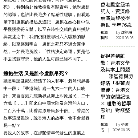
香港殿堂級填
死》，特別前赴倫敦搜集有關資料，她對盧麒
詞人、資深綠
的認識，也許比長毛少了點感性經驗，但看她
葉演員黎彼得
筆下對盧麒的描述及追記，盧麒在她心目中似
逝世 享年76歲
乎慢慢變得立體，以至在時空交錯的資料拼貼
報導
| by 虛詞編
與敘述之中，我們仍能搜尋出六六騷動的脈
輯部 | 2026-08-05
絡，以至逐漸明白，盧麒之死只不過命運使
然，一如長毛所說︰「性格決定命運，要是他
從視差到離
不去找蘇守忠，他的人生可能已經不同了。」
散：香港文學
及其本土問題
擁抱生活 又是誰令盧麒吊死？
——陳智德與勞
聽長毛談及那些湮遠了的人和事，忽然想起書
緯洛「根著與
中一段︰「香港統計處一九六一年的人口統
流徙：香港文
學的空間記憶
計，來自香港九龍新界及海上即原居民，二十
× 離散的哲學
六萬【……】即來自中國大陸及台灣的人口，
思辨」對談整
二百六十萬，比香港原居民多十倍。」香港的
理
故事這麼難說，說香港人的故事，會不會就容
報導
| by 勞緯
易一點？
洛 | 2026-08-05
要說人的故事，在那艷情年代發生的盧麒之