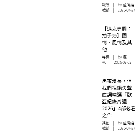
報導
| by 虛詞編
輯部 | 2026-07-27
【邁克專欄：
拍子簿】國
情、風情及其
他
專欄
| by
邁
克
| 2026-07-27
黑夜漫長，但
我們拒絕失聲
虛詞精選「歐
亞紀錄片週
2026」4部必看
之作
其他
| by 虛詞編
輯部 | 2026-07-27