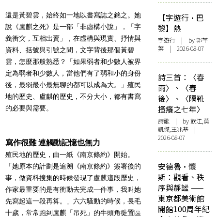
還是黃碧雲，始終如一地以書寫誌之銘之。她
【字遊行·巴
說《盧麒之死》是一部「非虛構小說」，「字
黎】熱
義衝突，互相出賣」，在虛構與現實、抒情與
字遊行
| by 郭芊
葉 | 2026-08-07
資料、括號與引號之間，文字背後那個黃碧
雲，怎麼那般熟悉？「如果弱者和少數人被界
定為弱者和少數人，當他們有了弱和小的身份
詩三首：〈春
後，最弱最小最無聊的都可以成為大。」殖民
雨〉、〈春
地的歷史、盧麒的歷史，不分大小，都有書寫
後〉、〈隔靴
搔癢之七年〉
的必要與需要。
詩歌
| by 飲江,莫
凱傑,王兆基 |
2026-08-07
寫作很難 連觸動記憶也無力
殖民地的歷史，由一紙《南京條約》開始。
安德魯·懷
「她原本的計劃是追溯《南京條約》簽署後的
斯：觀看、秩
事，做資料搜集的時候發現了盧麒這段歷史，
序與靜謐 ——
作家最重要的是有衝動去完成一件事，我叫她
東京都美術館
先寫起這一段再算。」六六騷動的時候，長毛
開館100周年紀
十歲，常常跑到盧麒「吊死」的牛頭角徙置區