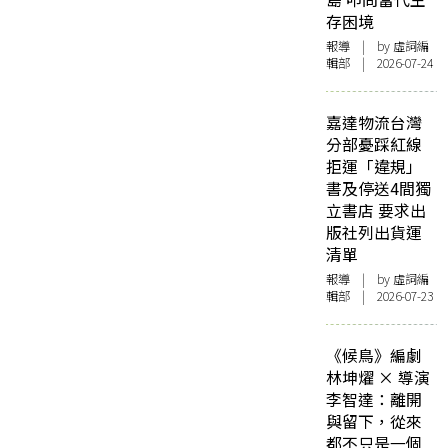
存困境
報導
| by 虛詞編
輯部 | 2026-07-24
嘉達物流台灣
分部憂踩紅線
拒運「違規」
書及停送4間獨
立書店 要求出
版社列出貨運
清單
報導
| by 虛詞編
輯部 | 2026-07-23
《候鳥》編劇
林坤燿 × 導演
李智達：離開
與留下，從來
都不只是一個