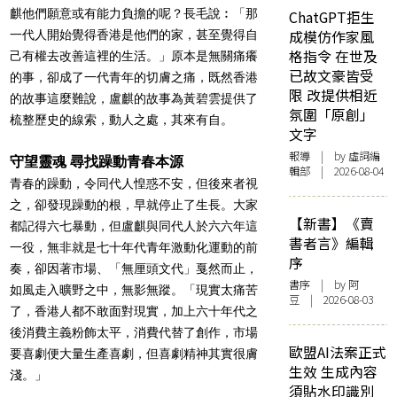
麒他們願意或有能力負擔的呢？長毛說︰「那
ChatGPT拒生
成模仿作家風
一代人開始覺得香港是他們的家，甚至覺得自
格指令 在世及
己有權去改善這裡的生活。」原本是無關痛癢
已故文豪皆受
的事，卻成了一代青年的切膚之痛，既然香港
限 改提供相近
的故事這麼難說，盧麒的故事為黃碧雲提供了
氛圍「原創」
梳整歷史的線索，動人之處，其來有自。
文字
報導
| by 虛詞編
守望靈魂 尋找躁動青春本源
輯部 | 2026-08-04
青春的躁動，令同代人惶惑不安，但後來者視
之，卻發現躁動的根，早就停止了生長。大家
【新書】《賣
都記得六七暴動，但盧麒與同代人於六六年這
書者言》編輯
一役，無非就是七十年代青年激動化運動的前
序
奏，卻因著市場、「無厘頭文代」戛然而止，
書序
| by 阿
如風走入曠野之中，無影無蹤。「現實太痛苦
豆 | 2026-08-03
了，香港人都不敢面對現實，加上六十年代之
後消費主義粉飾太平，消費代替了創作，市場
歐盟AI法案正式
要喜劇便大量生產喜劇，但喜劇精神其實很膚
生效 生成內容
淺。」
須貼水印識別