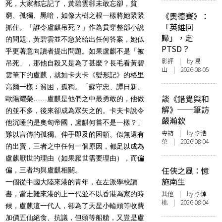
死，大家都忘記了，黃碧雲卻未敢忘卻，貧
《奧德賽》：
窮、孤獨、黑暗，如像大樹之根一樣將她緊緊
「英雄回
抓住。「誰令盧麒吊死？」作為貫穿整部小說
歸」，定
的問題，黃碧雲並不急於給出任何答案，她似
PTSD？
乎更著意向讀者提出問題。如果盧麒不是「被
影評
| by 易
吊死」，那他自殺又是為了甚麼？長毛看黃碧
山 | 2026-08-05
雲筆下的盧麒，就如卡夫卡《變形記》的格里
高爾一樣︰貧困，孤獨。「蘇守忠、譚日新、
談《錯覺與和
歐陽耀榮……盧麒是他們之中最勇敢的，他做
解》──筆訪
的並不多，後來卻成為眾矢之的。卡夫卡說令
嚴瀚欽
他沉睡的是奧匈帝國，盧麒何嘗不是一樣？」
專訪
| by 李浩
難以言傳的孤獨、伸手即及的困頓、似無還有
榮 | 2026-08-04
的出賣，三者之中任何一個原因，都足以成為
盧麒厭世的理由（如果厭世需要理由），而偏
任俠之風：憶
偏，三者均與盧麒相關。
施南生
一個從中國大陸來港的青年，在左派學校讀
其他
| by 李焯
書，當走難來港的上一代並不以香港為家的時
桃 | 2026-08-04
候，盧麒這一代人，卻為了天星小輪頭等收費
加價五仙絕食、抗議，但頭等船艙，又豈是盧