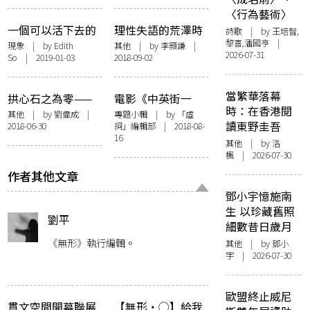
〈行為藝術〉
一個可以活下去的
理性失語的荒澤時
詩歌
| by 王培智,
黎喜,潘國亨 |
世界，是可能的
代——「魚的可能
現象
| by
Edith
其他
| by
李顥謙
|
2026-07-31
So
| 2019-01-03
2018-09-02
︰羅永生、羅貴祥
談《荒澤之魚》」
座談紀錄
當繁華落幕
拱心石之為零——
電影《中英街一
時：在香港閱
吳靄儀《拱心石下
號》評論彙整
其他
| by
劉偉成
|
專題小輯
| by 「虛
讀東野圭吾
2018-06-30
詞」編輯部 | 2018-08-
——從政十八年》
（a.k.a. 懶人包）
16
編後記
其他
| by
洛
楓
| 2026-07-30
作者其他文章
鄧小宇憶施南
生 以珍藏舊照
劉平
細數昔日歲月
《無形》執行編輯。
其他
| by 鄧小
宇 | 2026-07-30
歐盟終止威尼
貫文空間開幕聯展
【無形・◯】給我