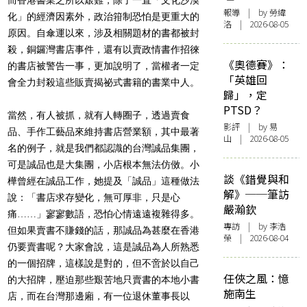
報導
| by 勞緯
化」的經濟因素外，政治箝制恐怕是更重大的
洛 | 2026-08-05
原因。自傘運以來，涉及相關題材的書都被封
殺，銅鑼灣書店事件，還有以賣政情書作招徠
《奧德賽》：
的書店被警告一事，更加說明了，當權者一定
「英雄回
會全力封殺這些販賣揭祕式書籍的書業中人。
歸」，定
PTSD？
當然，有人被抓，就有人轉圈子，透過賣食
影評
| by 易
品、手作工藝品來維持書店營業額，其中最著
山 | 2026-08-05
名的例子，就是我們都認識的台灣誠品集團，
可是誠品也是大集團，小店根本無法仿傚。小
談《錯覺與和
樺曾經在誠品工作，她提及「誠品」這種做法
解》──筆訪
說：「書店求存變化，無可厚非，只是心
嚴瀚欽
痛……」寥寥數語，恐怕心情遠遠複雜得多。
專訪
| by 李浩
但如果賣書不賺錢的話，那誠品為甚麼在香港
榮 | 2026-08-04
仍要賣書呢？大家會說，這是誠品為人所熟悉
的一個招牌，這樣說是對的，但不啻於以自己
任俠之風：憶
的大招牌，壓迫那些艱苦地只賣書的本地小書
施南生
店，而在台灣那邊廂，有一位退休董事長以