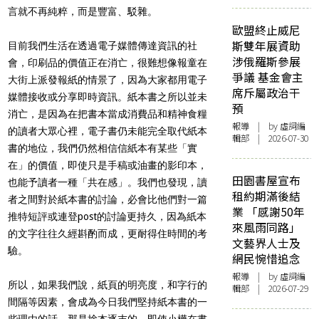
言就不再純粹，而是豐富、駁雜。
歐盟終止威尼
斯雙年展資助
目前我們生活在透過電子媒體傳達資訊的社
涉俄羅斯參展
會，印刷品的價值正在消亡，很難想像報童在
爭議 基金會主
大街上派發報紙的情景了，因為大家都用電子
席斥屬政治干
媒體接收或分享即時資訊。紙本書之所以並未
預
消亡，是因為在把書本當成消費品和精神食糧
報導
| by 虛詞編
的讀者大眾心裡，電子書仍未能完全取代紙本
輯部 | 2026-07-30
書的地位，我們仍然相信信紙本有某些「實
在」的價值，即使只是手稿或油畫的影印本，
田園書屋宣布
也能予讀者一種「共在感」。我們也發現，讀
租約期滿後結
者之間對於紙本書的討論，必會比他們對一篇
業 「感謝50年
推特短評或連登post的討論更持久，因為紙本
來風雨同路」
的文字往往久經斟酌而成，更耐得住時間的考
文藝界人士及
驗。
網民惋惜追念
報導
| by 虛詞編
所以，如果我們說，紙頁的明亮度，和字行的
輯部 | 2026-07-29
間隔等因素，會成為今日我們堅持紙本書的一
些理由的話，那是捨本逐末的。即使小樺在書