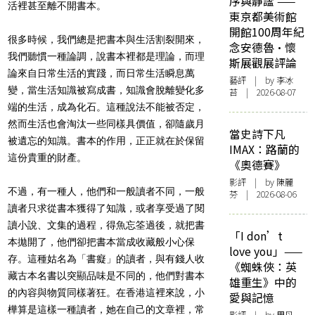
序與靜謐 ——
活裡甚至離不開書本。
東京都美術館
開館100周年紀
很多時候，我們總是把書本與生活割裂開來，
念安德魯·懷
我們聽慣一種論調，說書本裡都是理論，而理
斯展觀展評論
論來自日常生活的實踐，而日常生活瞬息萬
藝評
| by 李冰
變，當生活知識被寫成書，知識會脫離變化多
苔 | 2026-08-07
端的生活，成為化石。這種說法不能被否定，
然而生活也會淘汰一些同樣具價值，卻隨歲月
當史詩下凡
被遺忘的知識。書本的作用，正正就在於保留
IMAX：路蘭的
這份貴重的財產。
《奧德賽》
影評
| by 陳麗
不過，有一種人，他們和一般讀者不同，一般
芬 | 2026-08-06
讀者只求從書本獲得了知識，或者享受過了閱
讀小說、文集的過程，得魚忘筌過後，就把書
「I don’t
本拋開了，他們卻把書本當成收藏般小心保
love you」——
存。這種姑名為「書癡」的讀者，與有錢人收
《蜘蛛俠：英
藏古本名書以突顯品味是不同的，他們對書本
雄重生》中的
的內容與物質同樣著狂。在香港這裡來說，小
愛與記憶
樺算是這樣一種讀者，她在自己的文章裡，常