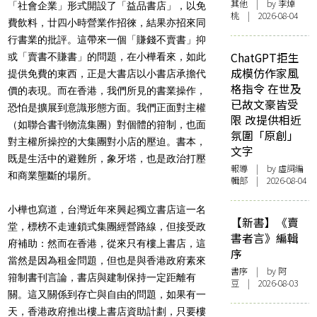
其他
| by 李焯
「社會企業」形式開設了「益品書店」，以免
桃 | 2026-08-04
費飲料，廿四小時營業作招徠，結果亦招來同
行書業的批評。這帶來一個「賺錢不賣書」抑
ChatGPT拒生
或「賣書不賺書」的問題，在小樺看來，如此
成模仿作家風
提供免費的東西，正是大書店以小書店承擔代
格指令 在世及
價的表現。而在香港，我們所見的書業操作，
已故文豪皆受
恐怕是擴展到意識形態方面。我們正面對主權
限 改提供相近
（如聯合書刊物流集團）對個體的箝制，也面
氛圍「原創」
對主權所操控的大集團對小店的壓迫。書本，
文字
既是生活中的避難所，象牙塔，也是政治打壓
報導
| by 虛詞編
和商業壟斷的場所。
輯部 | 2026-08-04
小樺也寫道，台灣近年來興起獨立書店這一名
【新書】《賣
堂，標榜不走連鎖式集團經營路線，但接受政
書者言》編輯
府補助：然而在香港，從來只有樓上書店，這
序
當然是因為租金問題，但也是與香港政府素來
書序
| by 阿
箝制書刊言論，書店與建制保持一定距離有
豆 | 2026-08-03
關。這又關係到存亡與自由的問題，如果有一
天，香港政府推出樓上書店資助計劃，只要樓