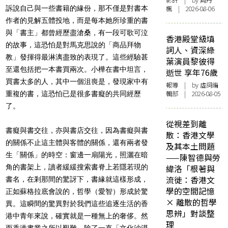
影評
| by
周丹
訴說自己與一些書籍的緣份，那不僅是對書本
楓
| 2026-08-06
作者的見解五體投地，而是每本她所珍重的書
與「書主」都曾經歷盡滄桑，有一段可歌可泣
香港殿堂級填
的故事，這恐怕是對馬克思說的「商品拜物
詞人、資深綠
教」發揮得最淋漓盡致的表現了。這些經驗甚
葉演員黎彼得
至還包括把一本書買兩次。小樺在書中坦言，
逝世 享年76歲
買書太多的人，其中一個沮喪是，發現家中有
報導
| by 虛詞編
輯部 | 2026-08-05
重複的書，這恐怕已是很多書癡的共同經歷
了。
從視差到離
書癡與書交往，亦與書店交往，因為書癡與書
散：香港文學
的關係不止這主體與客體的關係，還有兩者發
及其本土問題
生「關係」的時空：窗邊一扇陽光，照灑在暗
——陳智德與勞
角的書架上，讀者緩緩搜索書脊上若隱若現的
緯洛「根著與
流徙：香港文
書名，在剎那間的驚訝下，書緣就這樣形成，
學的空間記憶
正如蘇格拉底會說的，哲學（愛智）形成於驚
× 離散的哲學
異。這瞬間的驚異對於我們這些追逐生活的香
思辨」對談整
港中青年來說，確實就是一種無上的奢侈。然
理
而香港書業之所以艱難，除了一直「文化沙漠