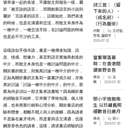
號串連一起的表達，平庸散文與報告一樣，屬
詩三首：〈留
於「被言說的語言」，而開創新語言的小說則
下來的人〉、
屬於「言說著的語言」。話雖如此，我們表達
〈成名前〉、
〈行為藝術〉
的時候，也是在溝通和交流，而散文本身作為
一種中介，一種交流手段，在討論問題的時候
詩歌
| by 王培智,
黎喜,潘國亨 |
也是必不可少的工具。
2026-07-31
這樣說似乎很吊詭，書是一種傳達知識、訊
當繁華落幕
息、情感、想像力，甚至對語言實施再創造的
時：在香港閱
中介，而散文本身也是一種討論問題的中介，
讀東野圭吾
關於書的散文，則無異討論一種中介的中介，
其他
| by
洛
正如為關於書的文集寫一篇書評或介紹，亦無
楓
| 2026-07-30
異於討論「討論一種中介的中介」的中介。那
麼為何必須以一部文集來說書呢？因為關於書
鄧小宇憶施南
的經驗並不純粹，它夾雜了學術知識、個人情
生 以珍藏舊照
感，也有商業行銷和心理分析。關於書店的經
細數昔日歲月
驗和體會，都離不開人與人的接觸，因為讀者
其他
| by 鄧小
不是躲在象牙塔內，而是要與店主溝通，也接
宇 | 2026-07-30
觸形形色色的讀者，這樣，講述書店經驗的語