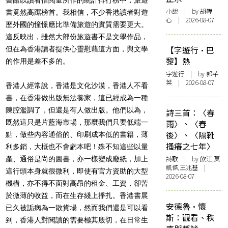
小說
| by 胡韡
書竟然高踞榜首。我相信，不少香港讀者對遊
心 | 2026-08-07
歷外國的憧憬應比準備旅遊的實質需要更大。
這反映出，雖然大部份旅遊書不是文學作品，
【字遊行·巴
但在為香港讀者提供心靈慰藉這方面，與文學
黎】熱
的作用是差不多的。
字遊行
| by 郭芊
葉 | 2026-08-07
香港人經常說，香港是文化沙漠，香港人不看
書，在香港做出版無法養家，這已經成為一種
陳腔濫調了，但還是有人做出版。他們以為，
詩三首：〈春
既然這只是片藍海市場，那麼我們只要低端一
雨〉、〈春
後〉、〈隔靴
點，做些內容通俗的、印刷成本低的書籍，薄
搔癢之七年〉
利多銷，大概也不會虧本吧！殊不知這些以量
詩歌
| by 飲江,莫
產、通俗是尚的圖書，亦一樣變成廢紙，加上
凱傑,王兆基 |
這行頭本身就很微利，即使有官方資助的大型
2026-08-07
機構，亦不得不面對高昂的租金、工資，卻苦
於微薄的收益，而在生存綫上掙扎。香港書展
安德魯·懷
已久被詬病為一散貨場，然而我們還是可以看
斯：觀看、秩
到，香港人對閱讀的需要極其殷切，在日常生