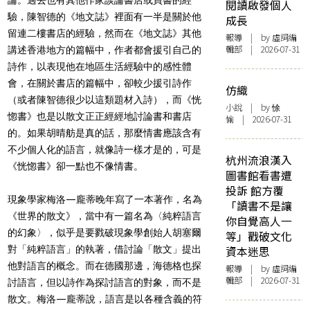
閱讀啟發個人
驗，陳智德的《地文誌》裡面有一半是關於他
成長
留連二樓書店的經驗，然而在《地文誌》其他
報導
| by 虛詞編
輯部 | 2026-07-31
講述香港地方的篇幅中，作者都會援引自己的
詩作，以表現他在地區生活經驗中的感性體
會，在關於書店的篇幅中，卻較少援引詩作
仿織
（或者陳智德很少以這類題材入詩），而《恍
小說
| by 悇
惚書》也是以散文正正經經地討論書和書店
愉 | 2026-07-31
的。如果胡晴舫是真的話，那麼情書應該含有
不少個人化的語言，就像詩一樣才是的，可是
杭州流浪漢入
《恍惚書》卻一點也不像情書。
圖書館看書遭
投訴 館方覆
現象學家梅洛—龐蒂晚年寫了一本著作，名為
「讀書不是讓
《世界的散文》，當中有一篇名為〈純粹語言
你自覺高人一
的幻象〉，似乎是要戮破現象學創始人胡塞爾
等」戳破文化
對「純粹語言」的執著，借討論「散文」提出
資本迷思
他對語言的概念。而在德國那邊，海德格也探
報導
| by 虛詞編
輯部 | 2026-07-31
討語言，但以詩作為探討語言的對象，而不是
散文。梅洛—龐蒂說，語言是以各種含義的符