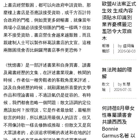
歐盟AI法案正式
上書店經營艱困，都可以向政府申請資助。那
生效 生成內容
麼樓上書店是否應該接受資助，或千方百計符
須貼水印識別
合政府的門檻，例如賣更多銷暢書，就像當年
業界憂標籤氾
商場小店舖必須接受領匯的門檻一樣嗎？但如
濫恐令大眾麻
果不接受資助，書店營生會越來越艱難，而且
木
親建制人士可以製作杯葛該書店的文宣。這種
報導
| by 虛詞編
兩難困境會否比銅鑼灣書店事件更恐怖？
輯部 | 2026-08-03
《恍惚書》是一部評述書業和自身買書、讀書
無法跨越的理
及藏書經歷的文集，在評述書業現象、軼聞的
解
時候，作者似一種旁觀者的客觀角度來評述，
散文
| by 彭慧
談及自身經歷的時候，就顯露她所喜愛的文學
瑜 | 2026-07-31
作品和理論書籍，不過語氣仍是從容的。有時
候，我們都會忽略一個問題：散文語調的定位
何詩蓓8月舉女
應該如何？按理說，它是作者最放鬆，最暢所
性專屬讀書會
欲言的時刻，所以應該用最個人的語言，但又
共讀西西及
不用像詩歌一樣去修飾或推敲：但散文又是寫
Bonnie
大眾讀者的，必須追求明晰的表述和在地的討
Garmus名著 以
論。過去也有其他作家談論書店或買書的經