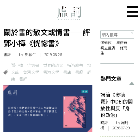
關於書的散文或情書——評
鄧小樺《恍惚書》
蜘蛛俠
奧德賽
獨立書店
施南
生
書評
| by
彭依仁
| 2019-08-26
鄧小樺
恍惚書
世界的散文
梅洛龐蒂
地
文誌
台灣文學
香港文學
書店
書癡
評
熱門文章
論
書評
諾蘭《奧德
賽》中DEI的開
放性與反「身
份政治」
時評
| by
周丹
楓
| 2026-07-29