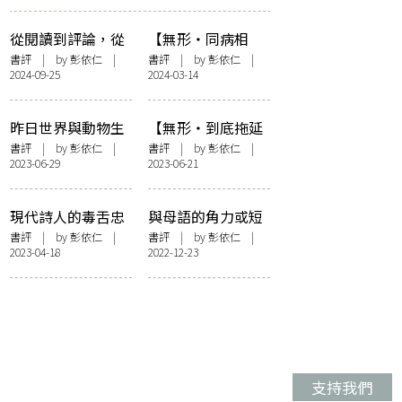
從閱讀到評論，從
【無形・同病相
關係到距離﹕談
連】重闡本土 讀鍾
書評
| by
彭依仁
|
書評
| by
彭依仁
|
2024-09-25
2024-03-14
《謎樣的森林》
國強《默讀餘溫》
彭依仁
昨日世界與動物生
【無形・到底拖延
活的消逝：讀鍾逆
過甚麼事】讀飲江
書評
| by
彭依仁
|
書評
| by
彭依仁
|
2023-06-29
2023-06-21
《動物家族》
《於是搬石伏匿匿
躲貓貓你沿街看節
日的燈飾》
現代詩人的毒舌忠
與母語的角力或短
告——評《辛波絲
暫的燦爛——評王
書評
| by
彭依仁
|
書評
| by
彭依仁
|
2023-04-18
2022-12-23
卡談寫作》
鷗行《此生，你我
皆短暫燦爛》
支持我們