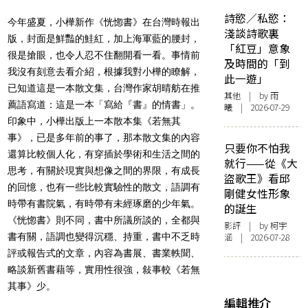
詩慾／私慾：
今年盛夏，小樺新作《恍惚書》在台灣時報出
淺談詩歌裏
版，封面是鮮豔的鮭紅，加上海軍藍的腰封，
「紅豆」意象
很是搶眼，也令人忍不住翻開看一看。事情前
及時間的「到
我沒有刻意去看介紹，根據我對小樺的瞭解，
此一遊」
已知道這是一本散文集，台灣作家胡晴舫在推
其他
| by 雨
薦語寫道：這是一本「寫給『書』的情書」。
曦 | 2026-07-29
印象中，小樺出版上一本散本集《若無其
事》，已是多年前的事了，那本散文集的內容
只要你不怕我
還算比較個人化，有穿插於學術和生活之間的
就行——從《大
思考，有關於現實與想像之間的界限，有成長
盜歌王》看邱
的回憶，也有一些比較實驗性的散文，語調有
剛健女性形象
時帶有書院氣，有時帶有未經琢磨的少年氣。
的誕生
《恍惚書》則不同，書中所議所談的，全都與
影評
| by 柯宇
書有關，語調也變得沉穩、持重，書中不乏時
涵 | 2026-07-28
評或報告式的文章，內容為書展、書業軼聞、
略談新舊書藉等，實用性很強，敍事較《若無
其事》少。
編輯推介