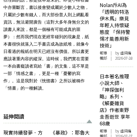
Nolan斥AI為
中亦嘗斷言，書以後會變成屬於少數人之物，
「透明的特洛
只屬於少數有錢人，而大部份普人則上網亂看
伊木馬」樂見
資訊，無法避開廣告（這對大多年身無分文的
年輕人持懷疑
讀書人來說，都是一個極有可能成真的噩
態度 「保持警
夢）：然而我們現在更經常碰到的現象是，紙
惕才能善用新
本書很快就落入二手書店成為故紙堆，就像今
技術」
日看過的報紙在明天已經沒有價值。所以書更
報導
| by 虛詞編
輯部 | 2026-07-28
應該著重內容的縱深。這時候，我們實在需要
一本由書癡讀者寫給「書」的文集，這不單是
一部「情感之書」，更是一種「憂鬱的寫
日本著名推理
作」。這是我對於《恍惚書》之所以被稱作
小說大師、
「情書」的一種解讀。
「神探伽利
略」系列、
《解憂雜貨
店》作者東野
延伸閱讀
圭吾逝世 享年
68歲
報導
| by 虛詞編
現實持續發夢．方
《暴政》：耶魯大
輯部 | 2026-07-27