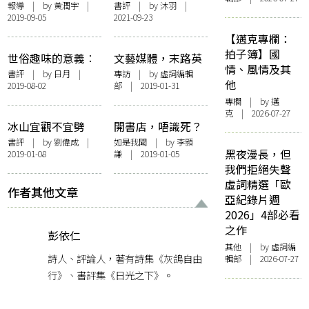
圓共同出神——記
學教授話be water
報導
| by
黃潤宇
|
書評
| by
沐羽
|
2019-09-05
2021-09-23
《方圓》創刊號發
同be friendly先有
佈會
自由
【邁克專欄：
拍子簿】國
世俗趣味的意義︰
文藝媒體，末路英
情、風情及其
讀陳麗芬《華語文
雄——王聰威 X 鄧
書評
| by 日月 |
專訪
| by 虛詞編輯
他
2019-08-02
部 | 2019-01-31
學與文化政治》
小樺 X 紅眼．總編
專欄
| by
邁
三人談
克
| 2026-07-27
冰山宜觀不宜劈
開書店，唔識死？
——析胡晴舫的散
——柴灣義守書社
書評
| by
劉偉成
|
如是我聞
| by
李顥
黑夜漫長，但
2019-01-08
謙
| 2019-01-05
文風格
我們拒絕失聲
虛詞精選「歐
作者其他文章
亞紀錄片週
2026」4部必看
之作
彭依仁
其他
| by 虛詞編
詩人、評論人，著有詩集《灰鴿自由
輯部 | 2026-07-27
行》、書評集《日光之下》。