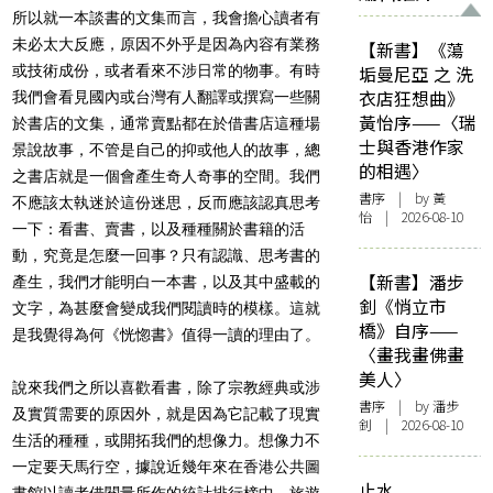
所以就一本談書的文集而言，我會擔心讀者有
未必太大反應，原因不外乎是因為內容有業務
【新書】《蕩
或技術成份，或者看來不涉日常的物事。有時
垢曼尼亞 之 洗
衣店狂想曲》
我們會看見國內或台灣有人翻譯或撰寫一些關
黃怡序——〈瑞
於書店的文集，通常賣點都在於借書店這種場
士與香港作家
景說故事，不管是自己的抑或他人的故事，總
的相遇〉
之書店就是一個會產生奇人奇事的空間。我們
書序
| by
黃
不應該太執迷於這份迷思，反而應該認真思考
怡
| 2026-08-10
一下：看書、賣書，以及種種關於書籍的活
動，究竟是怎麼一回事？只有認識、思考書的
【新書】潘步
產生，我們才能明白一本書，以及其中盛載的
釗《悄立市
文字，為甚麼會變成我們閱讀時的模樣。這就
橋》自序——
是我覺得為何《恍惚書》值得一讀的理由了。
〈畫我畫佛畫
美人〉
說來我們之所以喜歡看書，除了宗教經典或涉
書序
| by
潘步
及實質需要的原因外，就是因為它記載了現實
釗
| 2026-08-10
生活的種種，或開拓我們的想像力。想像力不
一定要天馬行空，據說近幾年來在香港公共圖
止水
書館以讀者借閱量所作的統計排行榜中，旅遊