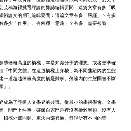
芸芸稿海裡挑選評論的雜誌編輯要問：這篇文章有多「吸
學術論文的期刊編輯要問：這篇文章有多「嚴謹」？有多
有多少「作用」、有何種「意義」？有多「需要被看
超越藩籬高度的橋樑，本是知識分子的理想。或者更準確
種「中間文體」在這道橋樑上穿梭，為不同藩籬內的生態
建一道超越藩籬高度的橋是難事。藩籬內的生態圈會不斷
類」。
經成為了整個人文學界的共識。從最小的學術學會、文學
是。開門七件事：確保自家門戶裡沒有摻雜異類、沒有人
、招徠外部同類、處決內部異類
、無視所有不同的聲
。