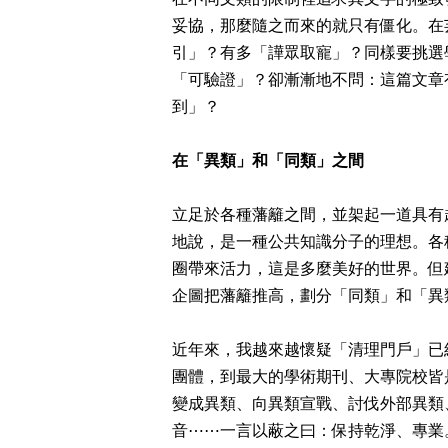
妥協，那麼隨之而來的就只有僵化。在
引」？有多「譁眾取寵」？同樣要挑選
「可驗證」？卻漸漸地不問：這篇文章
到」？
在「異類」和「同類」之間
立足於各種藩籬之間，並架起一道具有
地說，是一種公共知識分子的理想。各
圈帶來活力，這是多麼美好的世界。但
企圖把藩籬推高，劃分「同類」和「異
近年來，我越來越懷疑「清理門戶」已
團體，到最大的學術期刊、大專院校皆
變成異類、向異類宣戰、討伐外部異類
音
⋯⋯
一言以蔽之曰：保持乾淨、專業