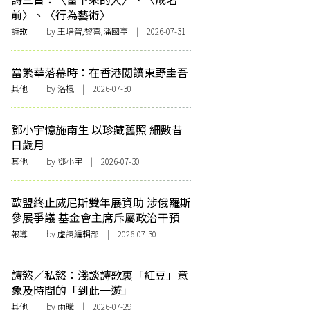
前〉、〈行為藝術〉
詩歌
| by 王培智,黎喜,潘國亨 | 2026-07-31
當繁華落幕時：在香港閱讀東野圭吾
其他
| by
洛楓
| 2026-07-30
鄧小宇憶施南生 以珍藏舊照 細數昔
日歲月
其他
| by 鄧小宇 | 2026-07-30
歐盟終止威尼斯雙年展資助 涉俄羅斯
參展爭議 基金會主席斥屬政治干預
報導
| by 虛詞編輯部 | 2026-07-30
詩慾／私慾：淺談詩歌裏「紅豆」意
象及時間的「到此一遊」
其他
| by 雨曦 | 2026-07-29