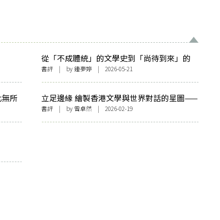
從「不成體統」的文學史到「尚待到來」的
香港文學史：讀陳國球《文學史的書寫形態
書評
| by 鍾夢婷 | 2026-05-21
與文化政治》
化無所
立足邊緣 繪製香港文學與世界對話的星圖——
更纏
讀張歷君《文學的外邊》
書評
| by 曾卓然 | 2026-02-19