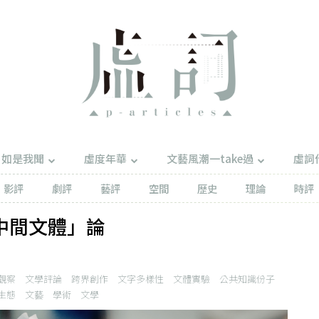
如是我聞
虛度年華
文藝風潮一take過
虛詞
影評
劇評
藝評
空間
歷史
理論
時評
中間文體」論
觀察
文學評論
跨界創作
文字多樣性
文體實驗
公共知識份子
生態
文藝
學術
文學