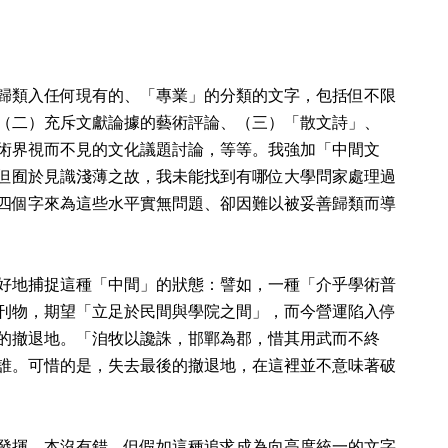
歸類入任何現有的、「專業」的分類的文字，包括但不限
（二）充斥文獻論據的藝術評論、（三）「散文詩」、
術界視而不見的文化議題討論，等等。我強加「中間文
但囿於見識淺薄之故，我未能找到有哪位大學問家處理過
四個字來為這些水平實無問題、卻因難以被妥善歸類而導
好地捕捉這種「中間」的狀態：譬如，一種「介乎學術普
刊物，期望「立足於民間與學院之間」，而今營運陷入停
的撤退地。「洎牧以讒誅，邯鄲為郡，惜其用武而不終
誰。可惜的是，失去最後的撤退地，在這裡並不意味著破
發揮，本沒有錯，但假如這種追求成為向高度統一的文字