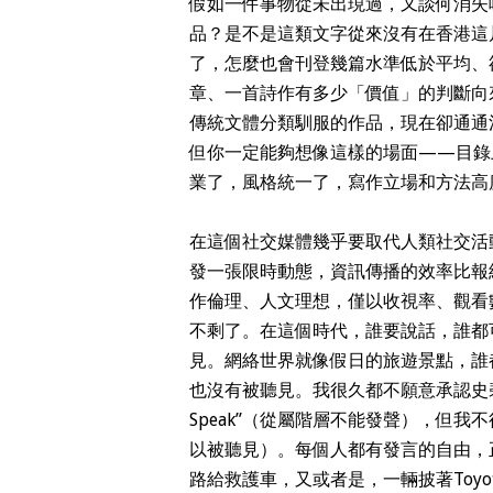
假如一件事物從未出現過，又談何消失
品？是不是這類文字從來沒有在香港這
了，怎麼也會刊登幾篇水準低於平均、
章、一首詩作有多少「價值」的判斷向
傳統文體分類馴服的作品，現在卻通通
但你一定能夠想像這樣的場面——目錄
業了，風格統一了，寫作立場和方法高
在這個社交媒體幾乎要取代人類社交活動
發一張限時動態，資訊傳播的效率比報
作倫理、人文理想，僅以收視率、觀看
不剩了。在這個時代，誰要說話，誰都
見。網絡世界就像假日的旅遊景點，誰
也沒有被聽見。我很久都不願意承認史碧瓦克（Gaya
Speak”（從屬階層不能發聲），但我不得不承認，
以被聽見）。每個人都有發言的自由，
路給救護車，又或者是，一輛披著Toy