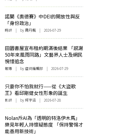
諾蘭《奧德賽》中DEI的開放性與反
「身份政治」
時評
| by
周丹楓
| 2026-07-29
田園書屋宣布租約期滿後結業 「感謝
50年來風雨同路」文藝界人士及網民
惋惜追念
報導
| by 虛詞編輯部 | 2026-07-29
只要你不怕我就行——從《大盜歌
王》看邱剛健女性形象的誕生
影評
| by 柯宇涵 | 2026-07-28
Nolan斥AI為「透明的特洛伊木馬」
樂見年輕人持懷疑態度 「保持警惕才
能善用新技術」