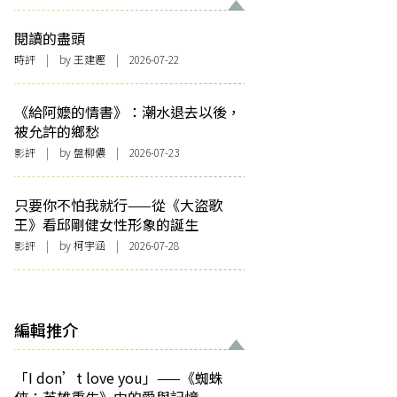
閱讀的盡頭
時評
| by 王建鏗 | 2026-07-22
《給阿嬤的情書》：潮水退去以後，
被允許的鄉愁
影評
| by 盤柳儂 | 2026-07-23
只要你不怕我就行——從《大盜歌
王》看邱剛健女性形象的誕生
影評
| by 柯宇涵 | 2026-07-28
編輯推介
「I don’t love you」——《蜘蛛