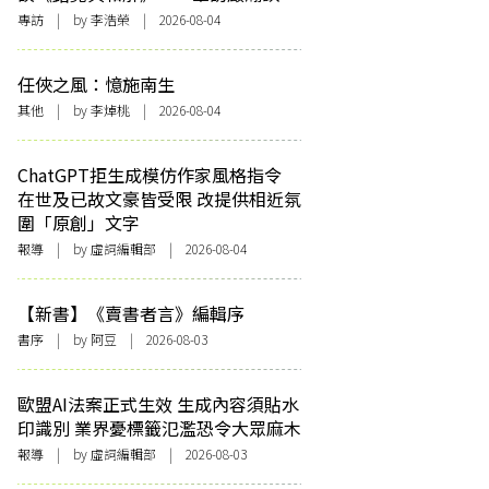
專訪
| by 李浩榮 | 2026-08-04
任俠之風：憶施南生
其他
| by 李焯桃 | 2026-08-04
ChatGPT拒生成模仿作家風格指令
在世及已故文豪皆受限 改提供相近氛
圍「原創」文字
報導
| by 虛詞編輯部 | 2026-08-04
【新書】《賣書者言》編輯序
書序
| by 阿豆 | 2026-08-03
歐盟AI法案正式生效 生成內容須貼水
印識別 業界憂標籤氾濫恐令大眾麻木
報導
| by 虛詞編輯部 | 2026-08-03