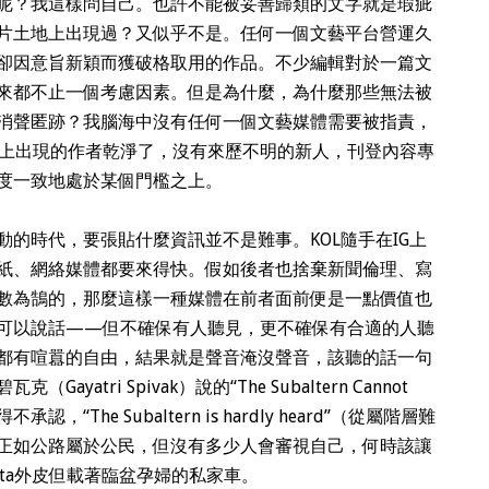
呢？我這樣問自己。也許不能被妥善歸類的文字就是瑕疵
片土地上出現過？又似乎不是。任何一個文藝平台營運久
卻因意旨新穎而獲破格取用的作品。不少編輯對於一篇文
來都不止一個考慮因素。但是為什麼，為什麼那些無法被
消聲匿跡？我腦海中沒有任何一個文藝媒體需要被指責，
上出現的作者乾淨了，沒有來歷不明的新人，刊登內容專
度一致地處於某個門檻之上。
的時代，要張貼什麼資訊並不是難事。KOL隨手在IG上
紙、網絡媒體都要來得快。假如後者也捨棄新聞倫理、寫
數為鵠的，那麼這樣一種媒體在前者面前便是一點價值也
可以說話——但不確保有人聽見，更不確保有合適的人聽
都有喧囂的自由，結果就是聲音淹沒聲音，該聽的話一句
tri Spivak）說的“The Subaltern Cannot
“The Subaltern is hardly heard”（從屬階層難
正如公路屬於公民，但沒有多少人會審視自己，何時該讓
ota外皮但載著臨盆孕婦的私家車。