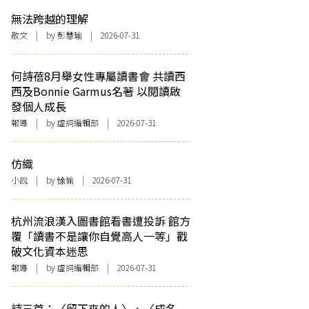
無法跨越的理解
散文
| by 彭慧瑜 | 2026-07-31
何詩蓓8月舉女性專屬讀書會 共讀西
西及Bonnie Garmus名著 以閱讀啟
發個人成長
報導
| by 虛詞編輯部 | 2026-07-31
仿織
小說
| by 悇愉 | 2026-07-31
杭州流浪漢入圖書館看書遭投訴 館方
覆「讀書不是讓你自覺高人一等」戳
破文化資本迷思
報導
| by 虛詞編輯部 | 2026-07-31
詩三首：〈留下來的人〉、〈成名