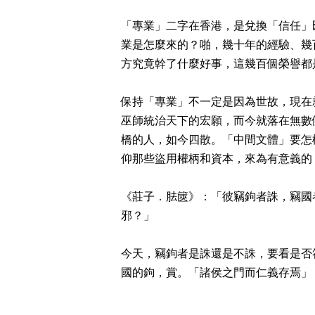
「專業」二字在香港，是兌換「信任」
業是怎麼來的？啪，幾十年的經驗、幾
方究竟幹了什麼好事，這幾百個榮譽都
保持「專業」不一定是因為世故，現在
巫師統治天下的宏願，
而今就落在無數個
橋的人，如今四散。「中間文體」要怎
仰那些盜用權柄和資本，來為有意義的
《莊子．胠篋》：「彼竊鉤者誅，竊國
邪？」
今天，竊鉤者是誅還是不誅，要看是否
國的鉤，賞。「諸侯之門而仁義存焉」