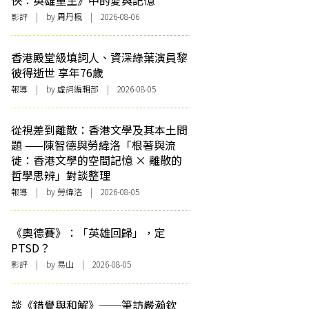
俠：英雄重生》中的愛與記憶
影評
| by
周丹楓
| 2026-08-06
香港殿堂級填詞人、資深綠葉演員黎
彼得逝世 享年76歲
報導
| by 虛詞編輯部 | 2026-08-05
從視差到離散：香港文學及其本土問
題 ——陳智德與勞緯洛「根著與流
徙：香港文學的空間記憶 × 離散的
哲學思辨」對談整理
報導
| by 勞緯洛 | 2026-08-05
《奧德賽》：「英雄回歸」，定
PTSD？
影評
| by 易山 | 2026-08-05
談《錯覺與和解》──筆訪嚴瀚欽