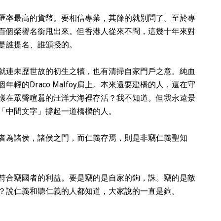
匯率最高的貨幣。要相信專業，其餘的就別問了。至於專
百個榮譽名銜甩出來。但香港人從來不問，這幾十年來對
是誰提名、誰頒授的。
就連未歷世故的初生之犢，也有清掃自家門戶之意。純血
年輕的Draco Malfoy肩上。本來還要建橋的人，還在守
樣在眾聲喧囂的汪洋大海裡存活？我不知道。但我永遠景
「中間文字」撐起一道橋樑的人。
者為諸侯，諸侯之門，而仁義存焉，則是非竊仁義聖知
符合竊國者的利益。要是竊的是自家的鉤，誅。竊的是敵
？說仁義和聽仁義的人都知道，大家說的一直是鉤。