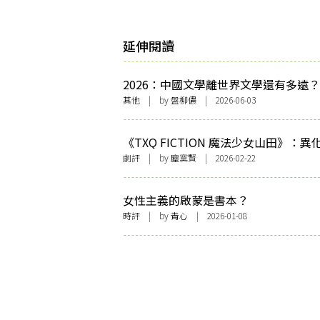
延伸閱讀
2026：中國文學離世界文學還有多遠？
其他
| by 盤柳儂 | 2026-06-03
《TXQ FICTION 魔法少女山田》：異
不在的時代，那些潛藏在日常卻比鬼魅
劇評
| by 塵寞賢 | 2026-02-22
繞不去的「恐怖」
女性主義的啟蒙是書本？
時評
| by 青心 | 2026-01-08