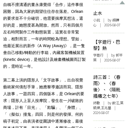
自稱不擅溝通的董永康覺得「合作」這件事很
困難，因為大家的期望往往存在落差。Orlean
止水
的要求並不十分確切，他需要揣摩其想法，還
小說
| by 胡韡
心 | 2026-08-07
好的是，她態度甚為開放。然而，只有四個月
左右時間製作三件動態裝置，這實在非常緊
迫，相對而言，一年的時間較為理想。譬如，
【字遊行·巴
他最近展出的新作《A Way (Away)》，是一隻
黎】熱
會自己移動/轉動的行李箱，內藏客製機械裝置
字遊行
| by 郭芊
(kinetic device)，是他設計及繪畫機械圖而訂製
葉 | 2026-08-07
的，需時近一年。
詩三首：〈春
第二幕上演的隱形人「文字故事」，出自視覺
雨〉、〈春
藝術家何倩彤手筆，她應黎導邀請而寫。隱形
後〉、〈隔靴
人故事，一題四寫，四個版本，是 Orlean的要
搔癢之七年〉
求；隱形人上盲人按摩院，發生在一爿破敗的
詩歌
| by 飲江,莫
商場，計有「目光」、「欺騙」、「身體」、
凱傑,王兆基 |
2026-08-07
「（擬似）撞鬼」四回，則是何的發揮。何的
稿子初定，由表演者從圍讀中逐漸修改，最後
版本才定下來。表演者四人，各聲演一個三分