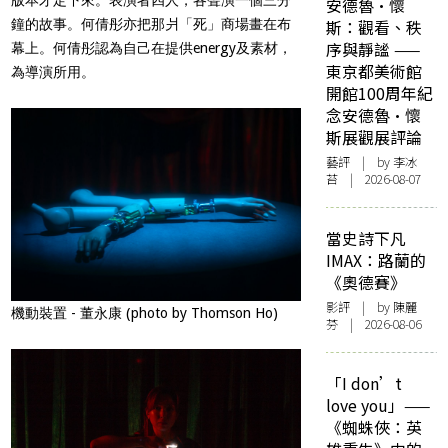
安德魯·懷
鐘的故事。何倩彤亦把那爿「死」商場畫在布
斯：觀看、秩
序與靜謐 ——
幕上。何倩彤認為自己在提供energy及素材，
東京都美術館
為導演所用。
開館100周年紀
念安德魯·懷
斯展觀展評論
藝評
| by 李冰
苔 | 2026-08-07
當史詩下凡
IMAX：路蘭的
《奧德賽》
影評
| by 陳麗
機動裝置 - 董永康 (photo by Thomson Ho)
芬 | 2026-08-06
「I don’t
love you」——
《蜘蛛俠：英