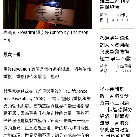
雄重生》中的
愛與記憶
影評
| by
周丹
楓
| 2026-08-06
表演者 - Pearlmi 譚安婷 (photo by Thomson
香港殿堂級填
Ho)
詞人、資深綠
葉演員黎彼得
累次三番
逝世 享年76歲
報導
| by 虛詞編
重複repetition 真箇是個有趣的辯證。巧熟依賴
輯部 | 2026-08-05
重複，重複卻帶來厭倦、無聊。
從視差到離
哲學家德勒茲在《差異與重複》（Difference
散：香港文學
and Repetition, 1968）一書，他提出重複和差
及其本土問題
異的哲學思辯。德勒茲認為世界不斷重複卻變
——陳智德與勞
動不居，因為重複具有創造性的力量，重複不
緯洛「根著與
等於僅僅是複製或模仿，它產生差異——極細
流徙：香港文
微的差異。正是通過重複，新的形式和可能性
學的空間記憶
才能出現。世界變動不居，總是在成為存有的
× 離散的哲學