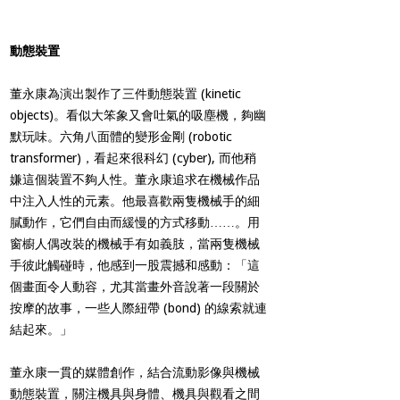
動態裝置
董永康為演出製作了三件動態裝置 (kinetic
objects)。看似大笨象又會吐氣的吸塵機，夠幽
默玩味。六角八面體的變形金剛 (robotic
transformer)，看起來很科幻 (cyber), 而他稍
嫌這個裝置不夠人性。董永康追求在機械作品
中注入人性的元素。他最喜歡兩隻機械手的細
膩動作，它們自由而緩慢的方式移動……。用
窗櫥人偶改裝的機械手有如義肢，當兩隻機械
手彼此觸碰時，他感到一股震撼和感動：「這
個畫面令人動容，尤其當畫外音說著一段關於
按摩的故事，一些人際紐帶 (bond) 的線索就連
結起來。」
董永康一貫的媒體創作，結合流動影像與機械
動態裝置，關注機具與身體、機具與觀看之間