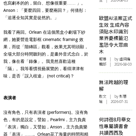
豆 | 2026-08-03
也寫劇本的的，留白、想像很重要…… 」。
Anson：「要麼四回，要麼兩回？」何倩彤：
歐盟AI法案正式
「追逐全知其實是徒然的。」
生效 生成內容
須貼水印識別
我看了兩回。Orlean 在這個黑盒小劇場下紗
業界憂標籤氾
網，她要營造電影框 cinematic framing 效
濫恐令大眾麻
果，而從「階磚區」觀看，效果尤其明頭顯，
木
全場大部分時間聽到的，是畫外音式念白，於
報導
| by 虛詞編
我，像在看「錄像」。我竟然喜歡這種
輯部 | 2026-08-03
「隔」。我等看慣視藝展覽的，看得津津有
味，是否「誤入歧途」 (not critical)？
無法跨越的理
解
散文
| by 彭慧
表演者
瑜 | 2026-07-31
沒有角色，只有表演者 (performers)。沒有角
何詩蓓8月舉女
色，有的是設定，譬如，Pearlmi，主力負責
性專屬讀書會
「表演」獨白，又譬如，Anson，主力負責樂
共讀西西及
器「表演」……。Orlean花了海量的時間和精