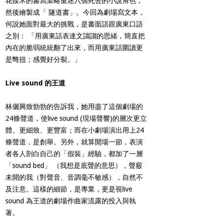
花接木的書寫策略重述六個死去的小說角色，
然後繪製成「 隧道書」。今回為劇場寫文本，
何說她面對最大的挑戰，是書面語跟廣東口語
之別： 「用廣東話表達文謅謅的思緒，簡直把
內在的脆弱統統翻了出來，而用廣東話圍讀更
是彆扭；感覺好分裂。」
Live sound 的王道
林儷興致勃勃的告訴我，她用盡了這個劇場的
24條聲道，使live sound (現場聲響)的層次更立
體、更細致、更豐富；而在小劇場演出用上24
條聲道，是創舉。另外，就算開場一節，表演
者各人剖白自己的「假裝」經驗，都加了一層
「sound bed」 （我想是底聲的意思），聲竅
未開的我（對聲音、音調毫不敏感），自然不
及注意。這樣的細節，是專業，更是視live
sound 為王道的劇場作曲家流露的投入與執
著。