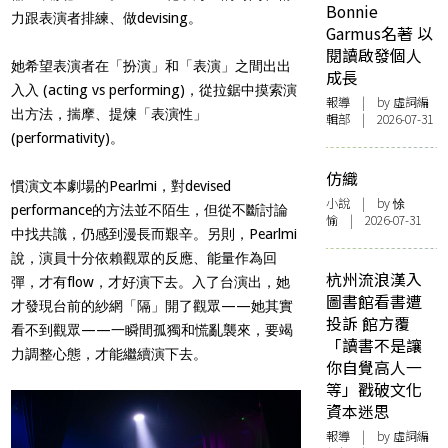
Bonnie
力跟表演者排練、做devising。
Garmus名著 以
閱讀啟發個人
她希望表演者在「扮演」和「表演」之間出出
成長
入入 (acting vs performing)，從拉鋸中摸索演
報導
| by 虛詞編
出方法，揣摩、提煉「表演性」
輯部 | 2026-07-31
(performativity)。
仿織
慣演文本劇場的Pearlmi，對devised
小說
| by 悇
performance的方法並不陌生，但從不斷討論
愉 | 2026-07-31
中找共識，仍感到漫長而艱辛。另則，Pearlmi
說，演員十分依賴觀眾的反應、能量作為回
杭州流浪漢入
彈，才有flow，才好演下去。入了台演出，她
圖書館看書遭
才發現台前的紗網「隔」開了觀眾——她其實
投訴 館方覆
看不到觀眾——一瞬間孤獨和慌亂襲來，要竭
「讀書不是讓
力調整心態，才能繼續演下去。
你自覺高人一
等」戳破文化
資本迷思
報導
| by 虛詞編