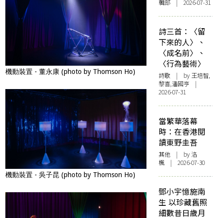
輯部 | 2026-07-31
詩三首：〈留
下來的人〉、
〈成名前〉、
〈行為藝術〉
機動裝置 - 董永康 (photo by Thomson Ho)
詩歌
| by 王培智,
黎喜,潘國亨 |
2026-07-31
當繁華落幕
時：在香港閱
讀東野圭吾
其他
| by
洛
楓
| 2026-07-30
機動裝置 - 吳子昆 (photo by Thomson Ho)
鄧小宇憶施南
生 以珍藏舊照
細數昔日歲月