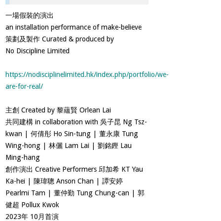
一場假裝的演出
an installation performance of make-believe
策劃及製作 Curated & produced by
No Discipline Limited
https://nodisciplinelimited.hk/index.php/portfolio/we-
are-for-real/
主創 Created by 黎蘊賢 Orlean Lai
共同建構 in collaboration with 吳子昆 Ng Tsz-
kwan | 何倩彤 Ho Sin-tung | 董永康 Tung
Wing-hong | 林儷 Lam Lai | 劉銘鏗 Lau
Ming-hang
創作演出 Creative Performers 邱加希 KT Yau
Ka-hei | 陳瑋聰 Anson Chan | 譚安婷
Pearlmi Tam | 董仲勤 Tung Chung-can | 郭
健超 Pollux Kwok
2023年 10月首演