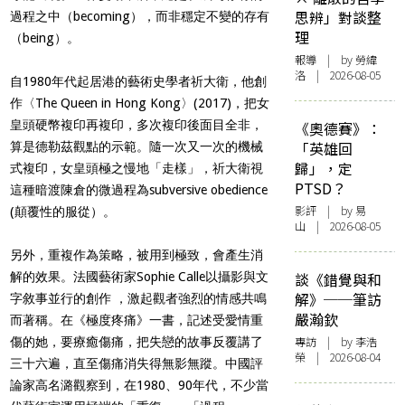
思辨」對談整
過程之中（becoming），而非穩定不變的存有
理
（being）。
報導
| by 勞緯
洛 | 2026-08-05
自1980年代起居港的藝術史學者祈大衛，他創
作〈The Queen in Hong Kong〉(2017)，把女
皇頭硬幣複印再複印，多次複印後面目全非，
《奧德賽》：
「英雄回
算是德勒茲觀點的示範。隨一次又一次的機械
歸」，定
式複印，女皇頭極之慢地「走樣」，祈大衛視
PTSD？
這種暗渡陳倉的微過程為subversive obedience
影評
| by 易
(顛覆性的服從）。
山 | 2026-08-05
另外，重複作為策略，被用到極致，會產生消
解的效果。法國藝術家Sophie Calle以攝影與文
談《錯覺與和
解》──筆訪
字敘事並行的創作 ，激起觀者強烈的情感共鳴
嚴瀚欽
而著稱。在《極度疼痛》一書，記述受愛情重
專訪
| by 李浩
傷的她，要療癒傷痛，把失戀的故事反覆講了
榮 | 2026-08-04
三十六遍，直至傷痛消失得無影無蹤。中國評
論家高名潞觀察到，在1980、90年代，不少當