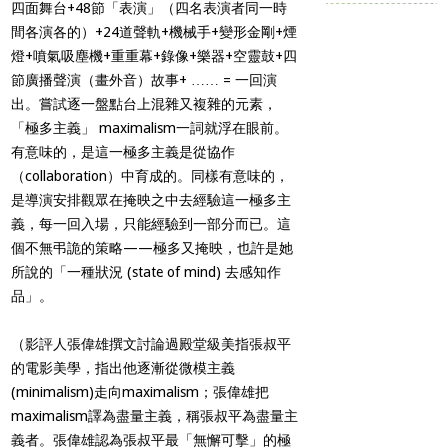
四面舞台+48節「表演」（四名表演者同一時
間各演各的）+24道聲軌+機械手+變形金剛+煙
燈+噴氣吸塵機+重重幕+錄像+樂器+空靈鼓+四
節廣播聲演（畫外音）故事+ …… = 一回演
出。嘗試逐一盤點台上混雜又複雜的元素，
「極多主義」 maximalism一詞就浮在眼前。
有意味的，是這一極多主義是從協作
（collaboration）中育成的。同樣有意味的，
是導演安排觀眾在掩映之中去經驗這一極多主
義，每一回入場，只能經驗到一部分而已。這
個不無弔詭的策略——極多又掩映，也許是她
所說的「一種狀況 (state of mind) 去感知作
品」。
（影評人張偉雄撰文討論過殿堂級美指張叔平
的電影美學，指出他逐漸從微模主義
(minimalism)走向maximalism；張偉雄把
maximalism譯為盡量主義，稱張叔平為盡量主
義者。張偉雄認為張叔平最「無懈可擊」的極