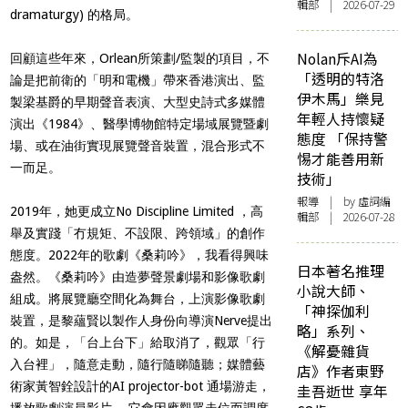
輯部 | 2026-07-29
dramaturgy) 的格局。
Nolan斥AI為
回顧這些年來，Orlean所策劃/監製的項目，不
「透明的特洛
論是把前衛的「明和電機」帶來香港演出、監
伊木馬」樂見
製梁基爵的早期聲音表演、大型史詩式多媒體
年輕人持懷疑
演出《1984》、醫學博物館特定場域展覽暨劇
態度 「保持警
場、或在油街實現展覽聲音裝置，混合形式不
惕才能善用新
一而足。
技術」
報導
| by 虛詞編
2019年，她更成立No Discipline Limited ，高
輯部 | 2026-07-28
舉及實踐「冇規矩、不設限、跨領域」的創作
態度。2022年的歌劇《桑莉吟》，我看得興味
日本著名推理
盎然。《桑莉吟》由造夢聲景劇場和影像歌劇
小說大師、
組成。將展覽廳空間化為舞台，上演影像歌劇
「神探伽利
裝置，是黎蘊賢以製作人身份向導演Nerve提出
略」系列、
的。如是，「台上台下」給取消了，觀眾「行
《解憂雜貨
入台裡」，隨意走動，隨行隨睇隨聽；媒體藝
店》作者東野
術家黃智銓設計的AI projector-bot 通場游走，
圭吾逝世 享年
播放歌劇演員影片 ，它會因應觀眾走位而調度