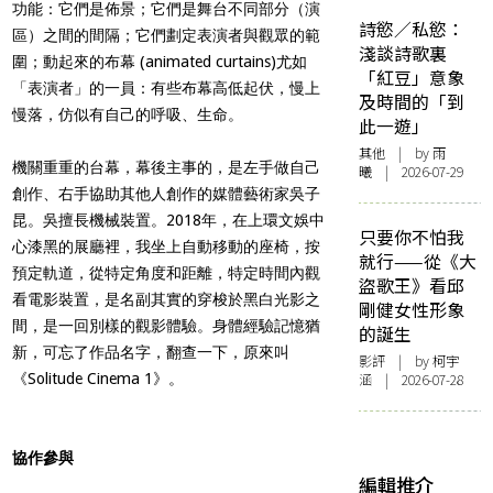
功能：它們是佈景；它們是舞台不同部分（演
詩慾／私慾：
區）之間的間隔；它們劃定表演者與觀眾的範
淺談詩歌裏
圍；動起來的布幕 (animated curtains)尤如
「紅豆」意象
「表演者」的一員：有些布幕高低起伏，慢上
及時間的「到
慢落，仿似有自己的呼吸、生命。
此一遊」
其他
| by 雨
機關重重的台幕，幕後主事的，是左手做自己
曦 | 2026-07-29
創作、右手協助其他人創作的媒體藝術家吳子
昆。吳擅長機械裝置。2018年，在上環文娛中
只要你不怕我
心漆黑的展廳裡，我坐上自動移動的座椅，按
就行——從《大
預定軌道，從特定角度和距離，特定時間內觀
盜歌王》看邱
看電影裝置，是名副其實的穿梭於黑白光影之
剛健女性形象
間，是一回別樣的觀影體驗。身體經驗記憶猶
的誕生
新，可忘了作品名字，翻查一下，原來叫
影評
| by 柯宇
《Solitude Cinema 1》。
涵 | 2026-07-28
協作參與
編輯推介