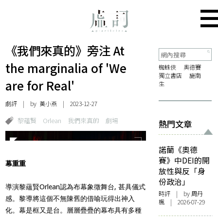
《我們來真的》旁注 At
the marginalia of 'We
蜘蛛俠
奧德賽
獨立書店
施南
are for Real'
生
劇評
| by 黃小燕 | 2023-12-27
黎蘊賢
Orlean
我們來真的
劇場
熱門文章
諾蘭《奧德
賽》中DEI的開
幕重重
放性與反「身
份政治」
導演黎蘊賢Orlean認為布幕象徵舞台, 甚具儀式
時評
| by
周丹
感。黎導將這個不無陳舊的借喻玩得出神入
楓
| 2026-07-29
化。幕是框又是台。層層疊疊的幕布具有多種