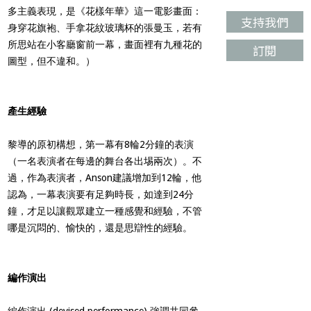
多主義表現，是《花樣年華》這一電影畫面：
支持我們
身穿花旗袍、手拿花紋玻璃杯的張曼玉，若有
所思站在小客廳窗前一幕，畫面裡有九種花的
訂閱
圖型，但不違和。）
產生經驗
黎導的原初構想，第一幕有8輪2分鐘的表演
（一名表演者在每邊的舞台各出埸兩次）。不
過，作為表演者，Anson建議增加到12輪，他
認為，一幕表演要有足夠時長，如達到24分
鐘，才足以讓觀眾建立一種感覺和經驗，不管
哪是沉悶的、愉快的，還是思辯性的經驗。
編作演出
編作演出 (devised performance) 強調共同參