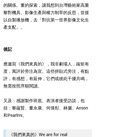
的關係。董的探索，讓我想到台灣藝術家高重
黎對機具、影像生產與權力制宰的反思，並接
以自製播放機，去「對抗第一世界影像文化生
產支配」。
後記
應邀寫《我們來真的》，我非劇場人，踰矩有
度，寓評於旁注為宜。這些拼貼式旁注，有點
評，有感想，有延伸，它們或彼此干擾共鳴，
無需按照序順閱讀。
又及：感謝製作班底、表演者接受訪談，包
括：黎蘊賢、董永康、何倩彤、林儷、Anson
和Pearlmi。
《我們來真的》We are for real