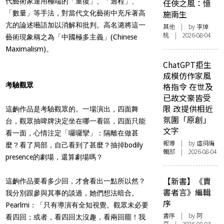
代藝術家運用極端的「重復」、「過程」、
任俠之風：憶
施南生
「數量」等手法，對當代文化藝術中充斥著高
亢的論述囈語加以消解和批判。高名潞將這一
其他
| by 李焯
桃 | 2026-08-04
藝術現象稱之為「中國極多主義」(Chinese
Maximalism)。
ChatGPT拒生
成模仿作家風
考驗觀眾
格指令 在世及
已故文豪皆受
限 改提供相近
這齣作品是考驗觀眾的。一場演出，四面舞
氛圍「原創」
台，觀眾抽啤牌決定坐在哪一看區，四面只能
文字
看一面，心情注定「囉囉攣」：隔離在做甚
報導
| by 虛詞編
麼？看了局部，自己看到了甚麼？抽掉bodily
輯部 | 2026-08-04
presence的劇場，還算劇場嗎？
【新書】《賣
這齣作品要看多少回，才會看出一點所以然？
書者言》編輯
我分別跟參與其事的談過，她們想法暗合。
序
Pearlmi：「只有導演有全知視覺。觀眾未必要
書序
| by 阿
看四回；或者，看四回太沒趣，看兩回罷！我