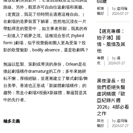
68歲
路線。另外，觀眾亦可自由往返劇場和展廳。
報導
| by 虛詞編
輯部 | 2026-07-27
（老實說，我花了些時間去適應這種自由。）
在劇場的造夢裝置下躺著，悠然地沉浸在一片
帶點禪意的聲景中 ，如主事者所願，我真的有
【邁克專欄：
一刻進入了眠夢之境。這種混合形式 (hybird
拍子簿】國
form )劇場，似乎視覺藝術圈人更為受落？投
情、風情及其
他
影的歌聲魅影，bodily absence，還是歌劇嗎？
專欄
| by
邁
克
| 2026-07-27
無論以監製、策劃或導演的身份，Orlean是在
擔起劇場構作dramaturg的工作；多年來她耕
耘不懈，厚積經驗，並逐漸建立了黎式劇場/舞
黑夜漫長，但
台美學。香港也正形成「新媒體劇場構作」的
我們拒絕失聲
趨勢：黑盒小劇場X視藝X新媒體，黎蘊賢是其
虛詞精選「歐
亞紀錄片週
中的先行者。
2026」4部必看
之作
其他
| by 虛詞編
極多主義
輯部 | 2026-07-27