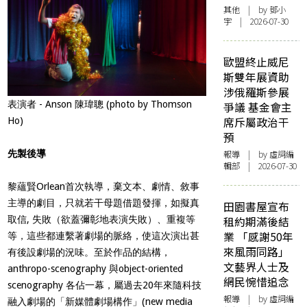
其他
| by 鄧小
宇 | 2026-07-30
歐盟終止威尼
斯雙年展資助
涉俄羅斯參展
表演者 - Anson 陳瑋聰 (photo by Thomson
爭議 基金會主
席斥屬政治干
Ho)
預
先製後導
報導
| by 虛詞編
輯部 | 2026-07-30
黎蘊賢Orlean首次執導，棄文本、劇情、敘事
主導的劇目，只就若干母題借題發揮，如擬真
田園書屋宣布
取信, 失敗（欲蓋彌彰地表演失敗）、重複等
租約期滿後結
業 「感謝50年
等，這些都連繫著劇場的脈絡，使這次演出甚
來風雨同路」
有後設劇場的況味。至於作品的結構，
文藝界人士及
anthropo-scenography 與object-oriented
網民惋惜追念
scenography 各佔一幕，屬過去20年來隨科技
報導
| by 虛詞編
融入劇場的「新媒體劇場構作」(new media