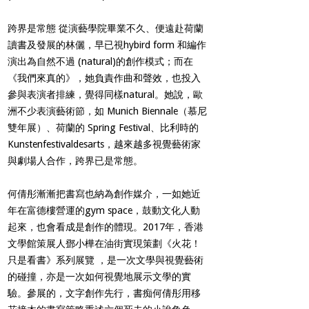
跨界是常態 從演藝學院畢業不久、便遠赴荷蘭
讀書及發展的林儷，早已視hybird form 和編作
演出為自然不過 (natural)的創作模式；而在
《我們來真的》，她負責作曲和聲效，也投入
參與表演者排練，覺得同樣natural。她說，歐
洲不少表演藝術節，如 Munich Biennale（慕尼
雙年展）、荷蘭的 Spring Festival、比利時的
Kunstenfestivaldesarts，越來越多視覺藝術家
與劇場人合作，跨界已是常態。
何倩彤漸漸把書寫也納為創作媒介，一如她近
年在富德樓營運的gym space，鼓動文化人動
起來，也會看成是創作的體現。2017年，香港
文學館策展人鄧小樺在油街實現策劃《火花！
只是看書》系列展覽 ，是一次文學與視覺藝術
的碰撞，亦是一次如何視覺地展示文學的實
驗。參展的，文字創作先行，書痴何倩彤用移