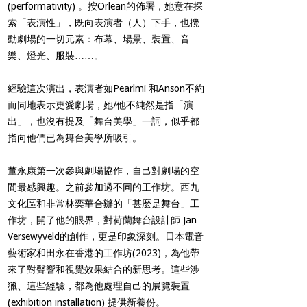
(performativity) 。按Orlean的佈署，她意在探
索「表演性」，既向表演者（人）下手，也攪
動劇場的一切元素：布幕、場景、裝置、音
樂、燈光、服裝……。
經驗這次演出，表演者如Pearlmi 和Anson不約
而同地表示更愛劇場，她/他不純然是指「演
出」，也沒有提及「舞台美學」一詞，似乎都
指向他們已為舞台美學所吸引。
董永康第一次參與劇場協作，自己對劇場的空
間最感興趣。之前參加過不同的工作坊。西九
文化區和非常林奕華合辦的「甚麼是舞台」工
作坊，開了他的眼界，對荷蘭舞台設計師 Jan
Versewyveld的創作，更是印象深刻。日本電音
藝術家和田永在香港的工作坊(2023)，為他帶
來了對聲響和視覺效果結合的新思考。這些涉
獵、這些經驗，都為他處理自己的展覽裝置
(exhibition installation) 提供新養份。