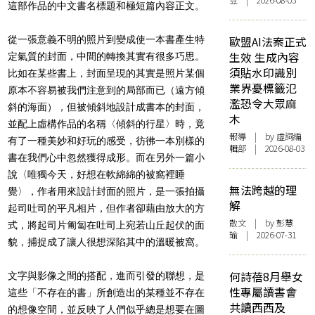
豆 | 2026-08-03
這部作品的中文書名標題和極短篇內容正文。
從一張意義不明的照片到變成使一本書產生特
歐盟AI法案正式
生效 生成內容
定氣質的封面，中間的轉換其實有很多巧思。
須貼水印識別
比如在某些書上，封面呈現的其實是照片某個
業界憂標籤氾
原本不容易被我們注意到的局部而已（遠方傾
濫恐令大眾麻
斜的海面），但被傾斜地設計成書本的封面，
木
並配上虛構作品的名稱〈傾斜的行星〉時，竟
報導
| by 虛詞編
有了一種美妙和好玩的感受，彷彿一本別樣的
輯部 | 2026-08-03
書在我們心中忽然獲得成形。而在另外一篇小
說〈唯獨今天，好想在軟綿綿的被窩裡睡
無法跨越的理
覺〉，作者用來設計封面的照片，是一張拍攝
解
起司吐司的平凡相片，但作者卻藉由放大的方
散文
| by 彭慧
式，將起司片匍匐在吐司上宛若山丘起伏的面
瑜 | 2026-07-31
貌，捕捉成了讓人很想深陷其中的溫暖被窩。
何詩蓓8月舉女
文字與影像之間的搭配，進而引發的聯想，是
性專屬讀書會
這些「不存在的書」所創造出的某種並不存在
共讀西西及
的想像空間，並反映了人們似乎總是想要在圖