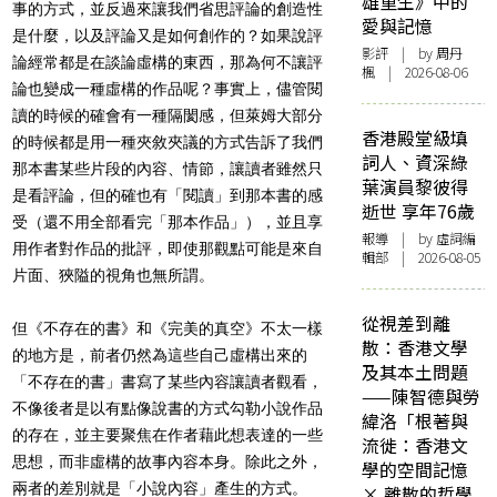
雄重生》中的
事的方式，並反過來讓我們省思評論的創造性
愛與記憶
是什麼，以及評論又是如何創作的？如果說評
影評
| by
周丹
論經常都是在談論虛構的東西，那為何不讓評
楓
| 2026-08-06
論也變成一種虛構的作品呢？事實上，儘管閱
讀的時候的確會有一種隔閡感，但萊姆大部分
香港殿堂級填
的時候都是用一種夾敘夾議的方式告訴了我們
詞人、資深綠
那本書某些片段的內容、情節，讓讀者雖然只
葉演員黎彼得
是看評論，但的確也有「閱讀」到那本書的感
逝世 享年76歲
受（還不用全部看完「那本作品」），並且享
報導
| by 虛詞編
用作者對作品的批評，即使那觀點可能是來自
輯部 | 2026-08-05
片面、狹隘的視角也無所謂。
從視差到離
但《不存在的書》和《完美的真空》不太一樣
散：香港文學
的地方是，前者仍然為這些自己虛構出來的
及其本土問題
「不存在的書」書寫了某些內容讓讀者觀看，
——陳智德與勞
不像後者是以有點像說書的方式勾勒小說作品
緯洛「根著與
的存在，並主要聚焦在作者藉此想表達的一些
流徙：香港文
思想，而非虛構的故事內容本身。除此之外，
學的空間記憶
兩者的差別就是「小說內容」產生的方式。
× 離散的哲學