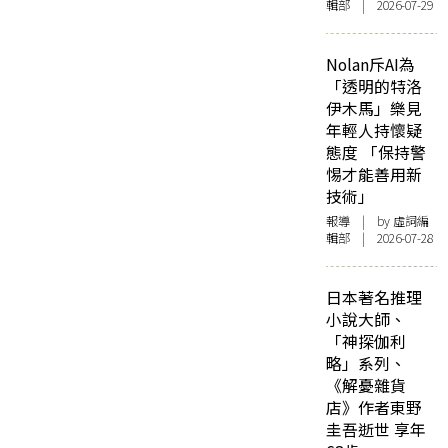
輯部 | 2026-07-29
Nolan斥AI為
「透明的特洛
伊木馬」樂見
年輕人持懷疑
態度 「保持警
惕才能善用新
技術」
報導
| by 虛詞編
輯部 | 2026-07-28
日本著名推理
小說大師、
「神探伽利
略」系列、
《解憂雜貨
店》作者東野
圭吾逝世 享年