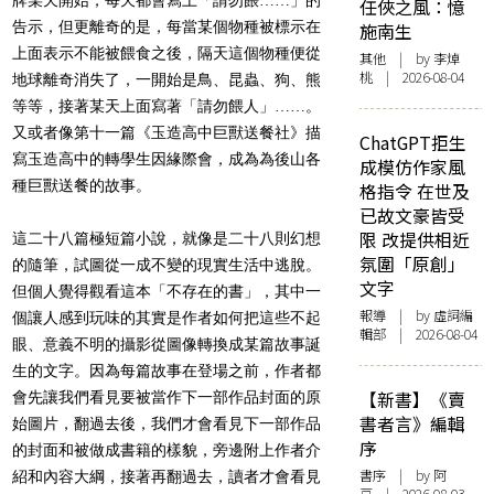
任俠之風：憶
告示，但更離奇的是，每當某個物種被標示在
施南生
上面表示不能被餵食之後，隔天這個物種便從
其他
| by 李焯
桃 | 2026-08-04
地球離奇消失了，一開始是鳥、昆蟲、狗、熊
等等，接著某天上面寫著「請勿餵人」……。
又或者像第十一篇《玉造高中巨獸送餐社》描
ChatGPT拒生
寫玉造高中的轉學生因緣際會，成為為後山各
成模仿作家風
種巨獸送餐的故事。
格指令 在世及
已故文豪皆受
限 改提供相近
這二十八篇極短篇小說，就像是二十八則幻想
氛圍「原創」
的隨筆，試圖從一成不變的現實生活中逃脫。
文字
但個人覺得觀看這本「不存在的書」，其中一
報導
| by 虛詞編
個讓人感到玩味的其實是作者如何把這些不起
輯部 | 2026-08-04
眼、意義不明的攝影從圖像轉換成某篇故事誕
生的文字。因為每篇故事在登場之前，作者都
【新書】《賣
會先讓我們看見要被當作下一部作品封面的原
書者言》編輯
始圖片，翻過去後，我們才會看見下一部作品
序
的封面和被做成書籍的樣貌，旁邊附上作者介
書序
| by 阿
紹和內容大綱，接著再翻過去，讀者才會看見