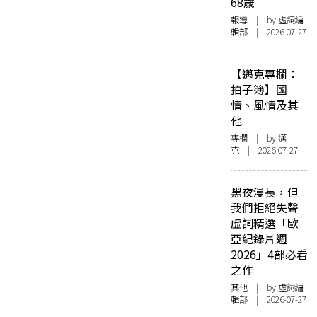
68歲
報導
| by 虛詞編
輯部 | 2026-07-27
【邁克專欄：
拍子簿】國
情、風情及其
他
專欄
| by
邁
克
| 2026-07-27
黑夜漫長，但
我們拒絕失聲
虛詞精選「歐
亞紀錄片週
2026」4部必看
之作
其他
| by 虛詞編
輯部 | 2026-07-27