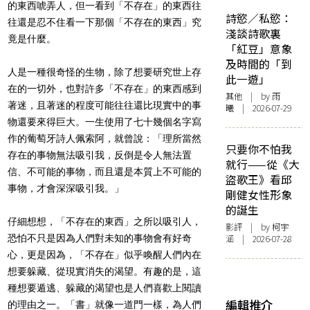
的東西唬弄人，但一看到「不存在」的東西往
詩慾／私慾：
往還是忍不住看一下那個「不存在的東西」究
淺談詩歌裏
竟是什麼。
「紅豆」意象
及時間的「到
人是一種很奇怪的生物，除了想要研究世上存
此一遊」
在的一切外，也對許多「不存在」的東西感到
其他
| by 雨
著迷，且著迷的程度可能往往還比現實中的事
曦 | 2026-07-29
物還要來得巨大。一生使用了七十幾個名字寫
作的葡萄牙詩人佩索阿，就曾說：「理所當然
只要你不怕我
存在的事物無法吸引我，反倒是令人無法置
就行——從《大
信、不可能的事物，而且還是本質上不可能的
盜歌王》看邱
事物，才會深深吸引我。」
剛健女性形象
的誕生
仔細想想，「不存在的東西」之所以吸引人，
影評
| by 柯宇
恐怕不只是因為人們對未知的事物會有好奇
涵 | 2026-07-28
心，更是因為，「不存在」似乎喚醒人們內在
想要躲藏、從現實消失的渴望。有趣的是，這
種想要遁逃、躲藏的渴望也是人們喜歡上閱讀
編輯推介
的理由之一。「書」就像一道門一樣，為人們