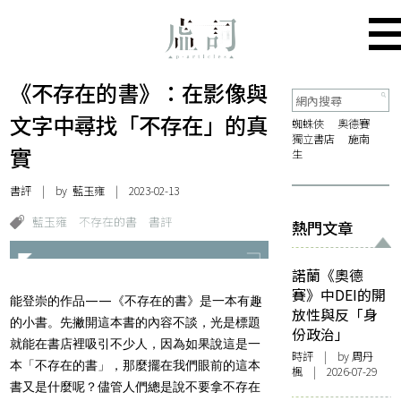
《不存在的書》：在影像與
文字中尋找「不存在」的真
蜘蛛俠
奧德賽
獨立書店
施南
實
生
書評
| by 藍玉雍 | 2023-02-13
藍玉雍
不存在的書
書評
熱門文章
諾蘭《奧德
賽》中DEI的開
能登崇的作品——《不存在的書》是一本有趣
放性與反「身
的小書。先撇開這本書的內容不談，光是標題
份政治」
就能在書店裡吸引不少人，因為如果說這是一
時評
| by
周丹
本「不存在的書」，那麼擺在我們眼前的這本
楓
| 2026-07-29
書又是什麼呢？儘管人們總是說不要拿不存在