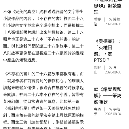
思辨」對談整
理
不像《完美的真空》純粹透過評論的文字帶出
小說作品的內容，《不存在的書》裡面二十八
報導
| by 勞緯
洛 | 2026-08-05
則小說的文字並非完全憑空想出，而是根據二
十八張攝影照片設計出來的極短篇。這二十八
照片也正是這二十八本「不存在的書」的封
《奧德賽》：
面。與其說我們是閱讀二十八則故事，這二十
「英雄回
歸」，定
八則故事更像是在凝視這二十八張照片的過程
PTSD？
中產生的短暫遐想。
影評
| by 易
山 | 2026-08-05
《不存在的書》的二十八篇故事都很有趣，而
且就如作者在前言提到的創作初心，的確讓人
讀起來輕鬆又愉快，很適合在無聊的時候拿起
談《錯覺與和
來閱讀。裡面二十八本不存在的小說，皆帶有
解》──筆訪
嚴瀚欽
某種幻想、從日常逃逸的氣息。比如第一篇
《傾斜的行星》描述某一天整個地球忽然傾
專訪
| by 李浩
榮 | 2026-08-04
斜，而主角在書的結尾決定踏上尋找原因的旅
程。而第三篇《請勿餵貓》，則描述某張告示
牌某天開始，每天都會寫上「請勿餵……」的