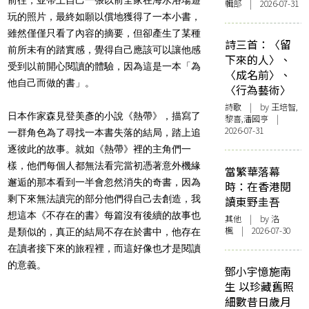
輯部 | 2026-07-31
玩的照片，最終如願以償地獲得了一本小書，
雖然僅僅只看了內容的摘要，但卻產生了某種
詩三首：〈留
前所未有的踏實感，覺得自己應該可以讓他感
下來的人〉、
受到以前開心閱讀的體驗，因為這是一本「為
〈成名前〉、
他自己而做的書」。
〈行為藝術〉
詩歌
| by 王培智,
日本作家森見登美彥的小說《熱帶》，描寫了
黎喜,潘國亨 |
2026-07-31
一群角色為了尋找一本書失落的結局，踏上追
逐彼此的故事。就如《熱帶》裡的主角們一
樣，他們每個人都無法看完當初憑著意外機緣
當繁華落幕
邂逅的那本看到一半會忽然消失的奇書，因為
時：在香港閱
剩下來無法讀完的部分他們得自己去創造，我
讀東野圭吾
想這本《不存在的書》每篇沒有後續的故事也
其他
| by
洛
楓
| 2026-07-30
是類似的，真正的結局不存在於書中，他存在
在讀者接下來的旅程裡，而這好像也才是閱讀
的意義。
鄧小宇憶施南
生 以珍藏舊照
細數昔日歲月