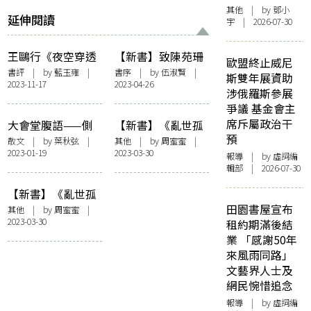
其他
| by 鄧小
延伸閱讀
宇 | 2026-07-30
王鷗行《夜空穿透
【新書】致陳苑珊
歐盟終止威尼
傷》：在詞語破碎
函兼《演藝之城》
書評
| by
藍玉雍
|
書序
| by 伍淑賢 |
斯雙年展資助
2023-11-17
2023-04-26
處尋找黑暗的明亮
序
涉俄羅斯參展
爭議 基金會主
席斥屬政治干
大會堂腹語——側
【新書】《亂世孤
預
記成書的日子
魂——我與羅海
散文
| by
葉秋弦
|
其他
| by
周蜜蜜
|
2023-01-19
2023-03-30
星，從惠吉西二坊
報導
| by 虛詞編
輯部 | 2026-07-30
二號到唐寧街十
號》：我在電視台
【新書】《亂世孤
工作的日子（二）
魂——我與羅海
田園書屋宣布
其他
| by
周蜜蜜
|
2023-03-30
星，從惠吉西二坊
租約期滿後結
二號到唐寧街十
業 「感謝50年
號》：我在電視台
來風雨同路」
工作的日子（一）
文藝界人士及
網民惋惜追念
報導
| by 虛詞編