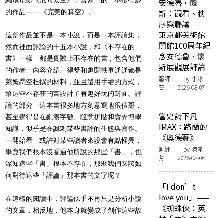
安德魯·懷
的作品——《完美的真空》。
斯：觀看、秩
序與靜謐 ——
東京都美術館
這部作品並不是一本小說，而是一本評論集，
開館100周年紀
然而裡面評論的十五本小說，和《不存在的
念安德魯·懷
書》一樣，都是實際上不存在的書，包含他們
斯展觀展評論
的作者、內容介紹、得獎和趣聞軼事通通都是
藝評
| by 李冰
萊姆憑空杜撰的材料，並且還用手繪的方式，
苔 | 2026-08-07
幫這些不存在的書設計了有趣好玩的封面。評
論的部分，這本書很多地方刻意寫地很假掰，
當史詩下凡
甚至覺得是在亂湊字數、隨意拼貼和賣弄博學
IMAX：路蘭的
知識，似乎是在諷刺某些書評的生態與寫作。
《奧德賽》
一開始看，或許對某些讀者來說會有點怪異，
影評
| by 陳麗
畢竟我們根本沒看過他所說的那些「書」，也
芬 | 2026-08-06
深知這些「書」根本不存在，那麼我們又該如
何對待這些「評論」那本書的文字呢？
「I don’t
love you」——
在這樣的閱讀中，評論似乎不再只是分析小說
《蜘蛛俠：英
的文章，相反地，他本身就變成了創作這些故