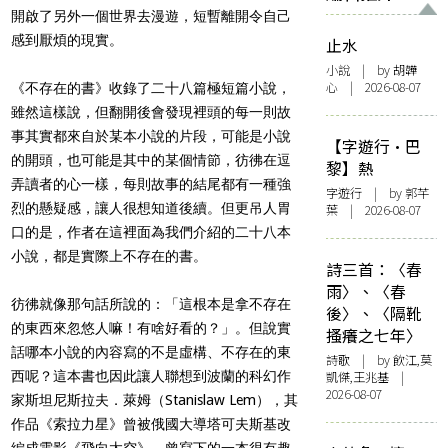
開啟了另外一個世界去漫遊，短暫離開令自己
感到厭煩的現實。
止水
小說
| by 胡韡
心 | 2026-08-07
《不存在的書》收錄了二十八篇極短篇小說，
雖然這樣說，但翻開後會發現裡頭的每一則故
事其實都來自於某本小說的片段，可能是小說
【字遊行·巴
的開頭，也可能是其中的某個情節，彷彿在逗
黎】熱
弄讀者的心一樣，每則故事的結尾都有一種強
字遊行
| by 郭芊
烈的懸疑感，讓人很想知道後續。但更吊人胃
葉 | 2026-08-07
口的是，作者在這裡面為我們介紹的二十八本
小說，都是實際上不存在的書。
詩三首：〈春
雨〉、〈春
彷彿就像那句話所說的：「這根本是拿不存在
後〉、〈隔靴
的東西來忽悠人嘛！有啥好看的？」。但說實
搔癢之七年〉
話哪本小說的內容寫的不是虛構、不存在的東
詩歌
| by 飲江,莫
西呢？這本書也因此讓人聯想到波蘭的科幻作
凱傑,王兆基 |
2026-08-07
家斯坦尼斯拉夫．萊姆（Stanislaw Lem），其
作品《索拉力星》曾被俄國大導塔可夫斯基改
編成電影《飛向太空》，曾寫下的一本很有趣