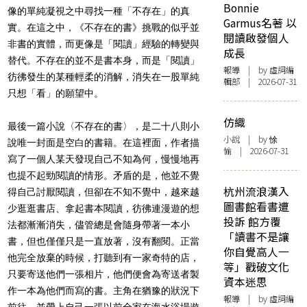
Bonnie
像的單純凝視之中尋找一種「不存在」的真
Garmus名著 以
實。在這之中，《不存在的書》挑戰的似乎並
閱讀啟發個人
非書的實體，而更像是「閱讀」經驗的轉變與
成長
替代。不存在的並不是書本身，而是「閱讀」
報導
| by 虛詞編
彷彿發生的某種輕柔的消解，消失在一股單純
輯部 | 2026-07-31
只想「看」的願望中。
仿織
最後一篇小說〈不存在的書〉，是二十八則小
小說
| by 悇
說唯一封面是空白的書籍。在這裡面，作者描
愉 | 2026-07-31
寫了一個人某天發現自己不知為何，慢慢地再
也提不起勁閱讀的情形。矛盾的是，他並不覺
杭州流浪漢入
得自己討厭閱讀，但卻在不知不覺中，越來越
圖書館看書遭
少逛逛書店、拿起書本閱讀，彷彿連漫遊的想
投訴 館方覆
法都漸漸消失，儘管總是會隨身帶著一本小
「讀書不是讓
書，但也僅僅只是一直放著，沒有翻閱。正當
你自覺高人一
他完全放棄的時候，打聽到有一家奇特的店，
等」戳破文化
只要寄送他們一張相片，他們便會為寄送者製
資本迷思
作一本為他們而寫的書。主角在猶豫的狀況下
報導
| by 虛詞編
前往，並帶上自己一張以前全家在海水浴場遊