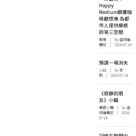
Happy
Medium顛覆咖
啡廳想像 為都
市人提供療癒
的第三空間
報導
| by 虛詞編
輯部 | 2026-07-24
預謀一場消失
小說
| by 季
明 | 2026-07-24
《寂靜的朋
友》小輯
專題小輯
| by 虛
詞編輯部 | 2026-
07-24
記憶在時間中