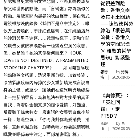
新認知歷史遮掩的女性悲傷，並將其轉換成反
從視差到離
擊父權世界的動能。而「盲彎處」亦為類似的
散：香港文學
及其本土問題
行動。展覽空間內盪晃的唸白聲音，傳自舊式
——陳智德與勞
電視機放映的錄像《我們不是命中注定》；啜
緯洛「根著與
飲万上麦燒酌，塗抹紅色唇膏，在沖繩酒店外
流徙：香港文
的沙灘與男子追逐……鏡頭特寫下，昭和年間
學的空間記憶
的廣告女孩眼神渙散着一種幾近空洞的哀愁。
× 離散的哲學
但，她是誰？她的悲傷從何而來？《OUR
思辨」對談整
LOVE IS NOT DESTINED：A FRAGMENTED
理
STORY IN 8 CHAPTERS》——如同開首浮現
報導
| by 勞緯
的點陣英文標題，透過重新剪輯、加置敍迹，
洛 | 2026-08-05
徐皓霖讓鏡頭內碎掠的少女重新填充成言說自
身的主體，或至少，讓她們在這異時異地綻裂
《奧德賽》：
出一把新的聲音：為着無法被對方接受的真正
「英雄回
自我，為着以金錢支撐的虛假愛情，好難過。
歸」，定
反覆聽了錄像數次，廣東話的女聲旁白像小船
PTSD？
一樣，划過空氣：「你將我對你嘅愛消費、消
影評
| by 易
解，直到愈嚟愈輕，愈嚟愈輕／你要認清我哋
山 | 2026-08-05
嘅愛並唔係命中注定，而係精密嘅計算」、