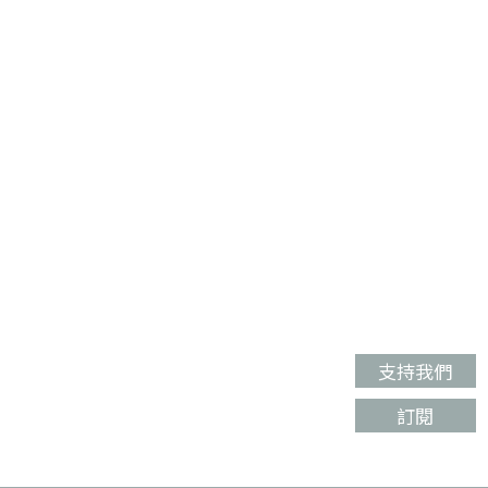
支持我們
訂閱