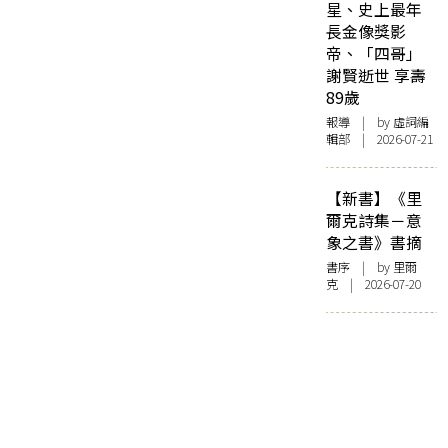
星、史上最年
長金像獎影
帝、「四哥」
謝賢逝世 享壽
89歲
報導
| by 虛詞編
輯部 | 2026-07-21
【新書】《里
爾克詩集－意
象之書》書摘
書序
| by 里爾
克 | 2026-07-20