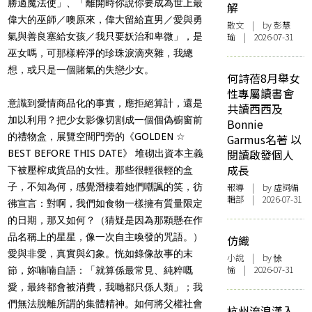
勝過魔法使」、「離開時你說你要成為世上最
解
偉大的巫師／噢原來，偉大留給直男／愛與勇
散文
| by 彭慧
氣與善良塞給女孩／我只要妖治和卑微」，是
瑜 | 2026-07-31
巫女嗎，可那樣粹淨的珍珠淚滴夾雜，我總
想，或只是一個賭氣的失戀少女。
何詩蓓8月舉女
性專屬讀書會
意識到愛情商品化的事實，應拒絕算計，還是
共讀西西及
加以利用？把少女影像切割成一個個偽櫥窗前
Bonnie
的禮物盒，展覽空間門旁的《GOLDEN ☆
Garmus名著 以
閱讀啟發個人
BEST BEFORE THIS DATE》 堆砌出資本主義
成長
下被壓榨成貨品的女性。那些很輕很輕的盒
子，不知為何，感覺潛棲着她們嘲諷的笑，彷
報導
| by 虛詞編
輯部 | 2026-07-31
彿宣言：對啊，我們如食物一樣擁有質量限定
的日期，那又如何？（猜疑是因為那顆懸在作
品名稱上的星星，像一次自主喚發的咒語。）
仿織
愛與非愛，真實與幻象。恍如錄像故事的末
小說
| by 悇
愉 | 2026-07-31
節，妳喃喃自語：「就算係最常見、純粹嘅
愛，最終都會被消費，我哋都只係人類」；我
們無法脫離所謂的集體精神。如何將父權社會
杭州流浪漢入