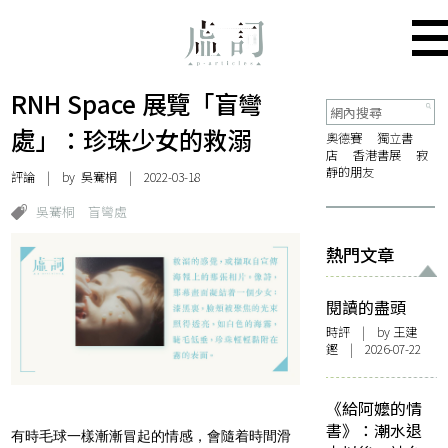
RNH Space 展覽「盲彎
處」：珍珠少女的救溺
奧德賽
獨立書
店
香港書展
寂
靜的朋友
評論
| by 吳騫桐 | 2022-03-18
吳騫桐
盲彎處
熱門文章
閱讀的盡頭
時評
| by 王建
鏗 | 2026-07-22
《給阿嬤的情
書》：潮水退
有時毛球一樣漸漸冒起的情感，會隨着時間滑