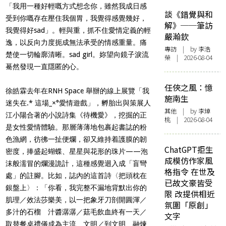
「我用一種好輕嘅方式想念你，雖然我成日感
談《錯覺與和
受到你嘅存在壓住我個胃，我覺得感覺幾好，
解》──筆訪
我覺得好sad」。輕與重，抓不住愛情定義的輕
嚴瀚欽
逸，以反向力度扼成無法承受的情感重量。痛
專訪
| by 李浩
楚使一切輪廓清晰。sad girl。妳望向鏡子淚流
榮 | 2026-08-04
驀然發現一直隱匿的心。
任俠之風：憶
徐皓霖去年在RNH Space 舉辦的線上展覽「我
施南生
迷失在.* 這場_×°愛情遊戲」，孵胎出與策展人
其他
| by 李焯
江小陽合著的小說詩集《待機愛》，挖掘的正
桃 | 2026-08-04
是女性愛情體驗。那層薄薄地包裹起書誌的粉
色漁網，彷彿一扯便爛，卻又維持着護膜的韌
ChatGPT拒生
密度，捧盛起蝴蝶、星星與花形的珠片——泡
成模仿作家風
沫般濡冒的爛漫詭計，這種感覺迴入成「盲彎
格指令 在世及
處」的註腳。比如，誌內的這首詩〈把頭枕在
已故文豪皆受
銀盤上〉：「你看，我完整不漏地背默出你的
限 改提供相近
肌理／效法莎樂美，以一把象牙刀剖開圓渾／
氛圍「原創」
多汁的石榴 汁醬潺潺／菇毛飲血終有一天／
文字
取替餐桌禮儀成為主流 文明／到文明 融煉