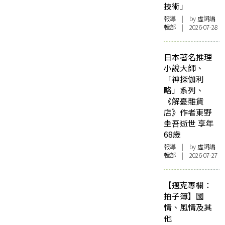
技術」
報導
| by 虛詞編
輯部 | 2026-07-28
日本著名推理
小說大師、
「神探伽利
略」系列、
《解憂雜貨
店》作者東野
圭吾逝世 享年
68歲
報導
| by 虛詞編
輯部 | 2026-07-27
【邁克專欄：
拍子簿】國
情、風情及其
他